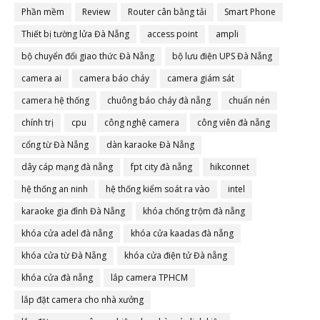
Phần mềm
Review
Router cân bằng tải
Smart Phone
Thiết bị tường lửa Đà Nẵng
access point
ampli
bộ chuyển đổi giao thức Đà Nẵng
bộ lưu điện UPS Đà Nẵng
camera ai
camera báo cháy
camera giám sát
camera hệ thống
chuông báo cháy đà nẵng
chuẩn nén
chính trị
cpu
công nghệ camera
công viên đà nẵng
cổng từ Đà Nẵng
dàn karaoke Đà Nẵng
dây cáp mạng đà nẵng
fpt city đà nẵng
hikconnet
hệ thống an ninh
hệ thống kiểm soát ra vào
intel
karaoke gia đình Đà Nẵng
khóa chống trộm đà nẵng
khóa cửa adel đà nẵng
khóa cửa kaadas đà nẵng
khóa cửa từ Đà Nẵng
khóa cửa điện tử Đà nẵng
khóa cửa đà nẵng
lắp camera TPHCM
lắp đặt camera cho nhà xưởng