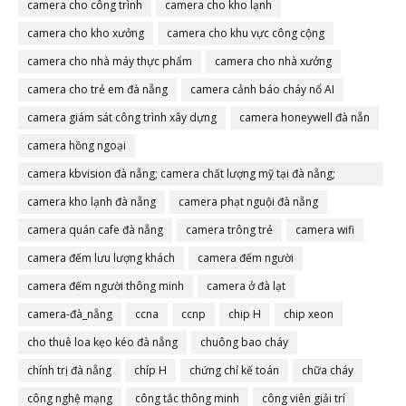
camera cho công trình
camera cho kho lạnh
camera cho kho xưởng
camera cho khu vực công cộng
camera cho nhà máy thực phẩm
camera cho nhà xưởng
camera cho trẻ em đà nẵng
camera cảnh báo cháy nổ AI
camera giám sát công trình xây dựng
camera honeywell đà nẵn
camera hồng ngoại
camera kbvision đà nẵng; camera chất lượng mỹ tại đà nẵng;
camera đà nẵng
camera kho lạnh đà nẵng
camera phạt nguội đà nẵng
camera quán cafe đà nẵng
camera trông trẻ
camera wifi
camera đếm lưu lượng khách
camera đếm người
camera đếm người thông minh
camera ở đà lạt
camera-đà_nẵng
ccna
ccnp
chip H
chip xeon
cho thuê loa kẹo kéo đà nẵng
chuông bao cháy
chính trị đà nẵng
chíp H
chứng chỉ kế toán
chữa cháy
công nghệ mạng
công tắc thông minh
công viên giải trí