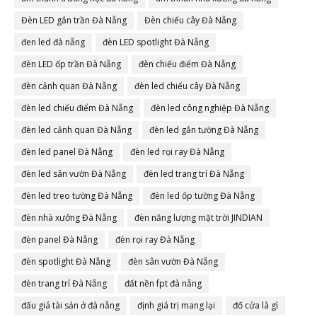
Đèn LED gắn trần Đà Nẵng
Đèn chiếu cây Đà Nẵng
đen led đà nẵng
đèn LED spotlight Đà Nẵng
đèn LED ốp trần Đà Nẵng
đèn chiếu điểm Đà Nẵng
đèn cảnh quan Đà Nẵng
đèn led chiếu cây Đà Nẵng
đèn led chiếu điểm Đà Nẵng
đèn led công nghiệp Đà Nẵng
đèn led cảnh quan Đà Nẵng
đèn led gắn tường Đà Nẵng
đèn led panel Đà Nẵng
đèn led rọi ray Đà Nẵng
đèn led sân vườn Đà Nẵng
đèn led trang trí Đà Nẵng
đèn led treo tường Đà Nẵng
đèn led ốp tường Đà Nẵng
đèn nhà xưởng Đà Nẵng
đèn năng lượng mặt trời JINDIAN
đèn panel Đà Nẵng
đèn rọi ray Đà Nẵng
đèn spotlight Đà Nẵng
đèn sân vườn Đà Nẵng
đèn trang trí Đà Nẵng
đất nền fpt đà nẵng
đấu giá tài sản ở đà nẵng
định giá trị mang lại
đố cửa là gì