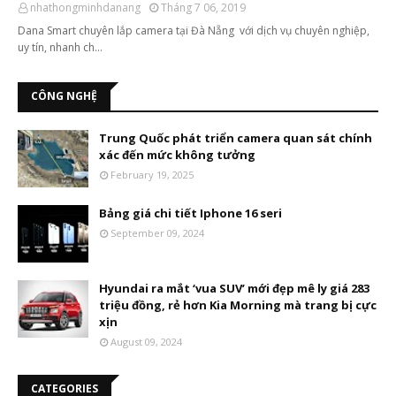
nhathongminhdanang
Tháng 7 06, 2019
Dana Smart chuyên lắp camera tại Đà Nẵng với dịch vụ chuyên nghiệp,
uy tín, nhanh ch…
CÔNG NGHỆ
Trung Quốc phát triển camera quan sát chính
xác đến mức không tưởng
February 19, 2025
Bảng giá chi tiết Iphone 16 seri
September 09, 2024
Hyundai ra mắt ‘vua SUV’ mới đẹp mê ly giá 283
triệu đồng, rẻ hơn Kia Morning mà trang bị cực
xịn
August 09, 2024
CATEGORIES