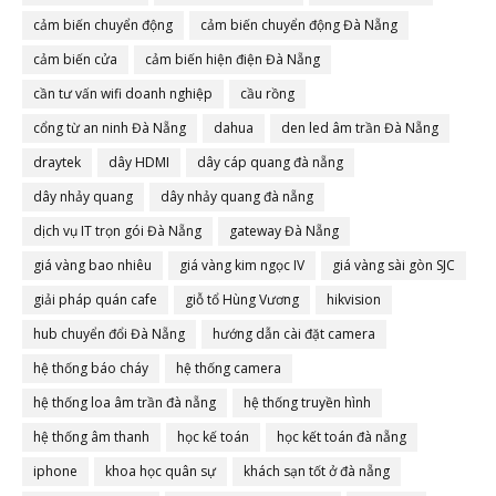
cảm biến chuyển động
cảm biến chuyển động Đà Nẵng
cảm biến cửa
cảm biến hiện điện Đà Nẵng
cần tư vấn wifi doanh nghiệp
cầu rồng
cổng từ an ninh Đà Nẵng
dahua
den led âm trần Đà Nẵng
draytek
dây HDMI
dây cáp quang đà nẵng
dây nhảy quang
dây nhảy quang đà nẵng
dịch vụ IT trọn gói Đà Nẵng
gateway Đà Nẵng
giá vàng bao nhiêu
giá vàng kim ngọc IV
giá vàng sài gòn SJC
giải pháp quán cafe
giỗ tổ Hùng Vương
hikvision
hub chuyển đổi Đà Nẵng
hướng dẫn cài đặt camera
hệ thống báo cháy
hệ thống camera
hệ thống loa âm trần đà nẵng
hệ thống truyền hình
hệ thống âm thanh
học kế toán
học kết toán đà nẵng
iphone
khoa học quân sự
khách sạn tốt ở đà nẵng