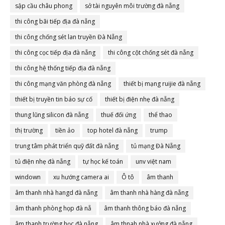
sập cầu châu phong
sở tài nguyên môi trường đà nẵng
thi công bãi tiếp địa đà nẵng
thi công chống sét lan truyền Đà Nẵng
thi công cọc tiếp địa đà nẵng
thi công cột chống sét đà nẵng
thi công hệ thống tiếp địa đà nẵng
thi công mạng văn phòng đà nẵng
thiết bị mạng ruijie đà nẵng
thiết bị truyền tin báo sự cố
thiết bị điện nhẹ đà nẵng
thung lũng silicon đà nẵng
thuế đối ứng
thể thao
thị trường
tiền ảo
top hotel đà nẵng
trump
trung tâm phát triển quỹ đất đà nẵng
tủ mạng Đà Nẵng
tủ điện nhẹ đà nẵng
tự học kế toán
unv việt nam
windown
xu hướng camera ai
Ô tô
âm thanh
âm thanh nhà hangd đà nẵng
âm thanh nhà hàng đà nẵng
âm thanh phòng họp đà nẵ
âm thanh thông báo đà nẵng
âm thanh trường học đà nẵng
âm thnah nhà xưởng đà nẵng