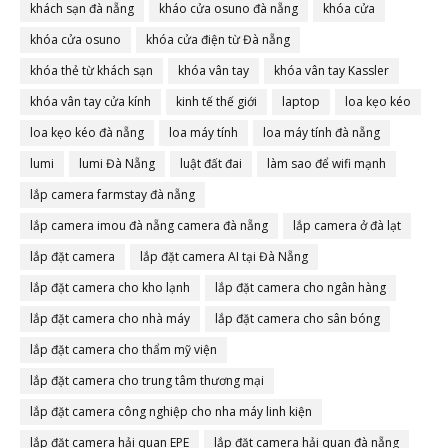
khách sạn đà nẵng
kháo cửa osuno đà nẵng
khóa cửa
khóa cửa osuno
khóa cửa điện từ Đà nẵng
khóa thẻ từ khách sạn
khóa vân tay
khóa vân tay Kassler
khóa vân tay cửa kính
kinh tế thế giới
laptop
loa kẹo kéo
loa kẹo kéo đà nẵng
loa máy tính
loa máy tính đà nẵng
lumi
lumi Đà Nẵng
luật đất đai
làm sao để wifi mạnh
lắp camera farmstay đà nẵng
lắp camera imou đà nẵng camera đà nẵng
lắp camera ở đà lạt
lắp đặt camera
lắp đặt camera AI tại Đà Nẵng
lắp đặt camera cho kho lạnh
lắp đặt camera cho ngân hàng
lắp đặt camera cho nhà máy
lắp đặt camera cho sân bóng
lắp đặt camera cho thẩm mỹ viện
lắp đặt camera cho trung tâm thương mại
lắp đặt camera công nghiệp cho nha máy linh kiện
lắp đặt camera hải quan EPE
lắp đặt camera hải quan đà nẵng