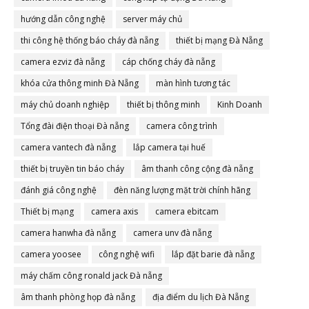
hướng dẫn công nghệ
server máy chủ
thi công hệ thống báo cháy đà nẵng
thiết bị mạng Đà Nẵng
camera ezviz đà nẵng
cáp chống cháy đà nẵng
khóa cửa thông minh Đà Nẵng
màn hình tương tác
máy chủ doanh nghiệp
thiết bị thông minh
Kinh Doanh
Tổng đài điện thoại Đà nẵng
camera công trình
camera vantech đà nẵng
lắp camera tại huế
thiết bị truyền tin báo cháy
âm thanh công cộng đà nẵng
đánh giá công nghệ
đèn năng lượng mặt trời chính hãng
Thiết bị mạng
camera axis
camera ebitcam
camera hanwha đà nẵng
camera unv đà nẵng
camera yoosee
công nghệ wifi
lắp đặt barie đà nẵng
máy chấm công ronald jack Đà nẵng
âm thanh phòng họp đà nẵng
địa điểm du lịch Đà Nẵng