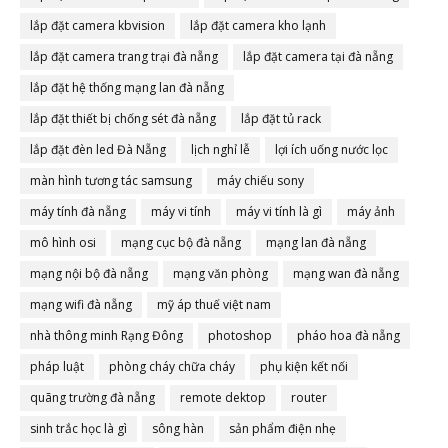
lắp đặt camera kbvision
lắp đặt camera kho lạnh
lắp đặt camera trang trại đà nẵng
lắp đặt camera tại đà nẵng
lắp đặt hệ thống mạng lan đà nẵng
lắp đặt thiết bị chống sét đà nẵng
lắp đặt tủ rack
lắp đặt đèn led Đà Nẵng
lịch nghỉ lễ
lợi ích uống nước lọc
màn hình tương tác samsung
máy chiếu sony
máy tính đà nẵng
máy vi tính
máy vi tính là gì
máy ảnh
mô hình osi
mạng cục bộ đà nẵng
mạng lan đà nẵng
mạng nội bộ đà nẵng
mạng văn phòng
mạng wan đà nẵng
mạng wifi đà nẵng
mỹ áp thuế việt nam
nhà thông minh Rạng Đông
photoshop
pháo hoa đà nẵng
pháp luật
phòng cháy chữa cháy
phụ kiện kết nối
quãng trường đà nẵng
remote dektop
router
sinh trắc học là gì
sông hàn
sản phẩm điện nhẹ