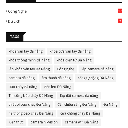
Công Nghệ
57
Du Lịch
9
TAGS
khóa vân tay đà nẵng
khóa cửa vân tay đà nẵng
khóa thông minh đà nẵng
khóa điện tử Đà Nẵng
lắp khóa vân tay Đà Nẵng
Công nghệ
lắp camera đà nẵng
camera đà nẵng
âm thanh đà nẵng
cổng tự động Đà Nẵng
báo cháy đà nẵng
đèn led Đà Nẵng
Thi công báo cháy Đà Nẵng
lắp đặt camera đà nẵng
thiết bị báo cháy Đà Nẵng
đèn chiếu sáng Đà Nẵng
Đà Nẵng
hệ thống báo cháy Đà Nẵng
cửa chống cháy Đà Nẵng
Kiến thức
camera hikvision
camera wifi Đà Nẵng