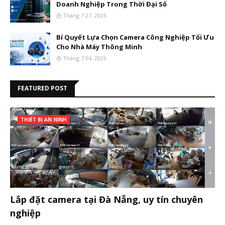
Doanh Nghiệp Trong Thời Đại Số
Tháng 7 27, 2026
Bí Quyết Lựa Chọn Camera Công Nghiệp Tối Ưu
Cho Nhà Máy Thông Minh
Tháng 7 04, 2026
FEATURED POST
THIẾT BỊ AN NINH
Lắp đặt camera tại Đà Nẵng, uy tín chuyên
nghiệp