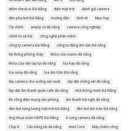
điểm check-in Đà Nẵng
điện mặt trời
đánh giá camera
đèn pha led Đà Nẵng
Hướng dẫn
Kinh tế
Mẹo hay
Tài chính
amply cũ đà nẵng
camera công nghiệp
chính trị xã hội
công nghệ phần mềm
công ty camera Đà Nẵng
cổng tự động âm sàn Đà nẵng
hệ thống phòng cháy
khóa cửa osuno đà nẵng
khóa cửa vân tay tại đà nẵng
loa hay đà nẵng
loa sony đà nẵng
loa âm trần Đà nẵng
lắp camera cho xưởng sản xuất
lắp đặt chống sét đà nẵng
lắp đặt âm thanh quán cafe đà nẵng
nhà thông minh Đà Nẵng
thi công điện mạng văn phòng
âm thanh hội nghị đà nẵng
đèn led năng lượng mặt trời Đà Nẵng
đèn led âm trần Đà nẵng
ống nhựa xoắn HDPE Đà Nẵng
ổ cứng camera đà nẵng
Chip K
Cân bằng tải đà nẵng
Intel Core
Máy chấm công