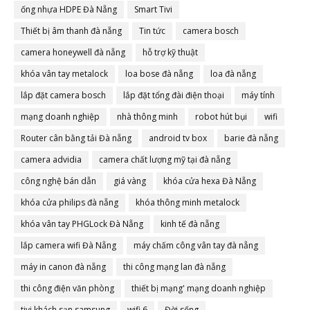
ống nhựa HDPE Đà Nẵng
Smart Tivi
Thiết bị âm thanh đà nẵng
Tin tức
camera bosch
camera honeywell đà nẵng
hỗ trợ kỹ thuật
khóa vân tay metalock
loa bose đà nẵng
loa đà nẵng
lắp đặt camera bosch
lắp đặt tổng đài điện thoại
máy tính
mạng doanh nghiệp
nhà thông minh
robot hút bụi
wifi
Router cân bằng tải Đà nẵng
android tv box
barie đà nẵng
camera advidia
camera chất lượng mỹ tại đà nẵng
công nghệ bán dẫn
giá vàng
khóa cửa hexa Đà Nẵng
khóa cửa philips đà nẵng
khóa thông minh metalock
khóa vân tay PHGLock Đà Nẵng
kinh tế đà nẵng
lắp camera wifi Đà Nẵng
máy chấm công vân tay đà nẵng
máy in canon đà nẵng
thi công mạng lan đà nẵng
thi công điện văn phòng
thiết bị mạng' mạng doanh nghiệp
tivi khách sạn samsung
wifi 6
Đời sống