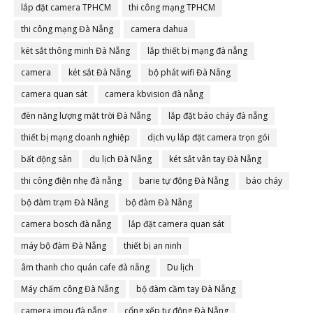
lắp đặt camera TPHCM
thi công mạng TPHCM
thi công mạng Đà Nẵng
camera dahua
két sắt thông minh Đà Nẵng
lắp thiết bị mạng đà nẵng
camera
két sắt Đà Nẵng
bộ phát wifi Đà Nẵng
camera quan sát
camera kbvision đà nẵng
đèn năng lượng mặt trời Đà Nẵng
lắp đặt báo cháy đà nẵng
thiết bị mạng doanh nghiệp
dịch vụ lắp đặt camera trọn gói
bất động sản
du lịch Đà Nẵng
két sắt vân tay Đà Nẵng
thi công điện nhẹ đà nẵng
barie tự động Đà Nẵng
báo cháy
bộ đàm trạm Đà Nẵng
bộ đàm Đà Nẵng
camera bosch đà nẵng
lắp đặt camera quan sát
máy bộ đàm Đà Nẵng
thiết bị an ninh
âm thanh cho quán cafe đà nẵng
Du lịch
Máy chấm công Đà Nẵng
bộ đàm cầm tay Đà Nẵng
camera imou đà nẵng
cổng xếp tự động Đà Nẵng