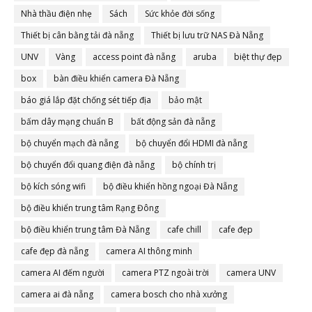
Nhà thầu điện nhẹ
Sách
Sức khỏe đời sống
Thiết bị cân bằng tải đà nẵng
Thiết bị lưu trữ NAS Đà Nẵng
UNV
Vàng
access point đà nẵng
aruba
biệt thự đẹp
box
bàn điều khiển camera Đà Nẵng
báo giá lắp đặt chống sét tiếp địa
bảo mật
bấm dây mạng chuẩn B
bất động sản đà nẵng
bộ chuyển mạch đà nẵng
bộ chuyển đổi HDMI đà nẵng
bộ chuyển đổi quang điện đà nẵng
bộ chính trị
bộ kích sóng wifi
bộ điều khiển hồng ngoại Đà Nẵng
bộ điều khiển trung tâm Rạng Đông
bộ điều khiển trung tâm Đà Nẵng
cafe chill
cafe đẹp
cafe đẹp đà nẵng
camera AI thông minh
camera AI đếm người
camera PTZ ngoài trời
camera UNV
camera ai đà nẵng
camera bosch cho nhà xưởng