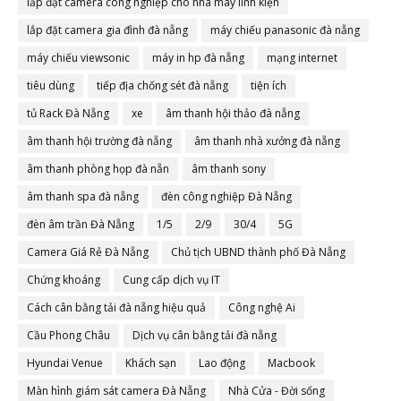
lắp đặt camera công nghiệp cho nhà máy linh kiện
lắp đặt camera gia đình đà nẵng
máy chiếu panasonic đà nẵng
máy chiếu viewsonic
máy in hp đà nẵng
mạng internet
tiêu dùng
tiếp địa chống sét đà nẵng
tiện ích
tủ Rack Đà Nẵng
xe
âm thanh hội thảo đà nẵng
âm thanh hội trường đà nẵng
âm thanh nhà xưởng đà nẵng
âm thanh phòng họp đà nẵn
âm thanh sony
âm thanh spa đà nẵng
đèn công nghiệp Đà Nẵng
đèn âm trần Đà Nẵng
1/5
2/9
30/4
5G
Camera Giá Rẻ Đà Nẵng
Chủ tịch UBND thành phố Đà Nẵng
Chứng khoáng
Cung cấp dịch vụ IT
Cách cân bằng tải đà nẵng hiệu quả
Công nghệ Ai
Cầu Phong Châu
Dịch vụ cân bằng tải đà nẵng
Hyundai Venue
Khách sạn
Lao động
Macbook
Màn hình giám sát camera Đà Nẵng
Nhà Cửa - Đời sống