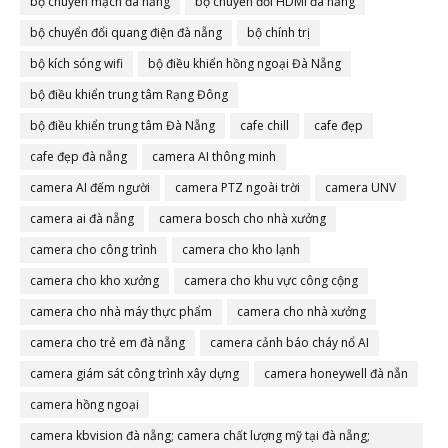
bộ chuyển mạch đà nẵng
bộ chuyển đổi HDMI đà nẵng
bộ chuyển đổi quang điện đà nẵng
bộ chính trị
bộ kích sóng wifi
bộ điều khiển hồng ngoại Đà Nẵng
bộ điều khiển trung tâm Rạng Đông
bộ điều khiển trung tâm Đà Nẵng
cafe chill
cafe đẹp
cafe đẹp đà nẵng
camera AI thông minh
camera AI đếm người
camera PTZ ngoài trời
camera UNV
camera ai đà nẵng
camera bosch cho nhà xưởng
camera cho công trình
camera cho kho lạnh
camera cho kho xưởng
camera cho khu vực công cộng
camera cho nhà máy thực phẩm
camera cho nhà xưởng
camera cho trẻ em đà nẵng
camera cảnh báo cháy nổ AI
camera giám sát công trình xây dựng
camera honeywell đà nẵn
camera hồng ngoại
camera kbvision đà nẵng; camera chất lượng mỹ tại đà nẵng;