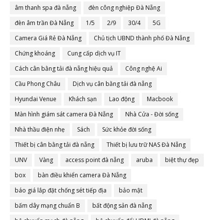
âm thanh spa đà nẵng
đèn công nghiệp Đà Nẵng
đèn âm trần Đà Nẵng
1/5
2/9
30/4
5G
Camera Giá Rẻ Đà Nẵng
Chủ tịch UBND thành phố Đà Nẵng
Chứng khoáng
Cung cấp dịch vụ IT
Cách cân bằng tải đà nẵng hiệu quả
Công nghệ Ai
Cầu Phong Châu
Dịch vụ cân bằng tải đà nẵng
Hyundai Venue
Khách sạn
Lao động
Macbook
Màn hình giám sát camera Đà Nẵng
Nhà Cửa - Đời sống
Nhà thầu điện nhẹ
Sách
Sức khỏe đời sống
Thiết bị cân bằng tải đà nẵng
Thiết bị lưu trữ NAS Đà Nẵng
UNV
Vàng
access point đà nẵng
aruba
biệt thự đẹp
box
bàn điều khiển camera Đà Nẵng
báo giá lắp đặt chống sét tiếp địa
bảo mật
bấm dây mạng chuẩn B
bất động sản đà nẵng