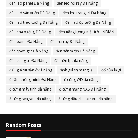
đèn led panel Đà Nẵng
đèn led rọi ray Đà Nẵng
đèn led sân vườn Đà Nẵng
đèn led trang trí Đà Nẵng
đèn led treo tường Đà Nẵng
đèn led ốp tường Đà Nẵng
đèn nhà xưởng Đà Nẵng
đèn năng lượng mặt trời JINDIAN
đèn panel Đà Nẵng
đèn rọi ray Đà Nẵng
đèn spotlight Đà Nẵng
đèn sân vườn Đà Nẵng
đèn trang trí Đà Nẵng
đất nền fpt đà nẵng
đấu giá tài sản ở đà nẵng
định giá trị mang lại
đố cửa là gì
ổ cắm thông minh Đà Nẵng
ổ cứng WD đà nẵng
ổ cứng máy tính đà nẵng
ổ cứng mạng NAS Đà Nẵng
ổ cứng seagate đà nẵng
ổ cứng đầu ghi camera đà nẵng
Random Posts