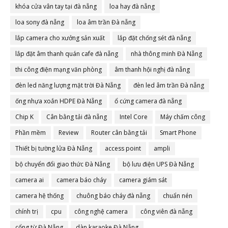
khóa cửa vân tay tại đà nẵng
loa hay đà nẵng
loa sony đà nẵng
loa âm trần Đà nẵng
lắp camera cho xưởng sản xuất
lắp đặt chống sét đà nẵng
lắp đặt âm thanh quán cafe đà nẵng
nhà thông minh Đà Nẵng
thi công điện mạng văn phòng
âm thanh hội nghị đà nẵng
đèn led năng lượng mặt trời Đà Nẵng
đèn led âm trần Đà nẵng
ống nhựa xoắn HDPE Đà Nẵng
ổ cứng camera đà nẵng
Chip K
Cân bằng tải đà nẵng
Intel Core
Máy chấm công
Phần mềm
Review
Router cân bằng tải
Smart Phone
Thiết bị tường lửa Đà Nẵng
access point
ampli
bộ chuyển đổi giao thức Đà Nẵng
bộ lưu điện UPS Đà Nẵng
camera ai
camera báo cháy
camera giám sát
camera hệ thống
chuông báo cháy đà nẵng
chuẩn nén
chính trị
cpu
công nghệ camera
công viên đà nẵng
cổng từ Đà Nẵng
dàn karaoke Đà Nẵng