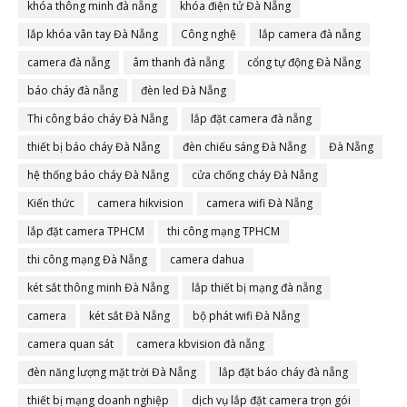
khóa thông minh đà nẵng
khóa điện tử Đà Nẵng
lắp khóa vân tay Đà Nẵng
Công nghệ
lắp camera đà nẵng
camera đà nẵng
âm thanh đà nẵng
cổng tự động Đà Nẵng
báo cháy đà nẵng
đèn led Đà Nẵng
Thi công báo cháy Đà Nẵng
lắp đặt camera đà nẵng
thiết bị báo cháy Đà Nẵng
đèn chiếu sáng Đà Nẵng
Đà Nẵng
hệ thống báo cháy Đà Nẵng
cửa chống cháy Đà Nẵng
Kiến thức
camera hikvision
camera wifi Đà Nẵng
lắp đặt camera TPHCM
thi công mạng TPHCM
thi công mạng Đà Nẵng
camera dahua
két sắt thông minh Đà Nẵng
lắp thiết bị mạng đà nẵng
camera
két sắt Đà Nẵng
bộ phát wifi Đà Nẵng
camera quan sát
camera kbvision đà nẵng
đèn năng lượng mặt trời Đà Nẵng
lắp đặt báo cháy đà nẵng
thiết bị mạng doanh nghiệp
dịch vụ lắp đặt camera trọn gói