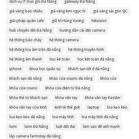
dịch vụ IT trọn gói Đà Nẵng
gateway Đà Nẵng
giá vàng bao nhiêu
giá vàng kim ngọc IV
giá vàng sài gòn SJC
giải pháp quán cafe
giỗ tổ Hùng Vương
hikvision
hub chuyển đổi Đà Nẵng
hướng dẫn cài đặt camera
hệ thống báo cháy
hệ thống camera
hệ thống loa âm trần đà nẵng
hệ thống truyền hình
hệ thống âm thanh
học kế toán
học kết toán đà nẵng
iphone
khoa học quân sự
khách sạn tốt ở đà nẵng
khách sạn đà nẵng
kháo cửa osuno đà nẵng
khóa cửa
khóa cửa osuno
khóa cửa điện từ Đà nẵng
khóa thẻ từ khách sạn
khóa vân tay
khóa vân tay Kassler
khóa vân tay cửa kính
kinh tế thế giới
laptop
loa kẹo kéo
loa kẹo kéo đà nẵng
loa máy tính
loa máy tính đà nẵng
lumi
lumi Đà Nẵng
luật đất đai
làm sao để wifi mạnh
lắp camera farmstay đà nẵng