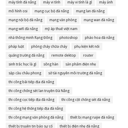
máy tính đà nẵng
máy vi tính
máy vi tính là gì
máy ảnh
mô hình osi
mạng cục bộ đà nẵng
mạng lan đà nẵng
mạng nội bộ đà nẵng
mạng văn phòng
mạng wan đà nẵng
mạng wifi đà nẵng
mỹ áp thuế việt nam
nhà thông minh Rạng Đông
photoshop
pháo hoa đà nẵng
pháp luật
phòng cháy chữa cháy
phụ kiện kết nối
quãng trường đà nẵng
remote dektop
router
sinh trắc học là gì
sông hàn
sản phẩm điện nhẹ
sập cầu châu phong
sở tài nguyên môi trường đà nẵng
thi công bãi tiếp địa đà nẵng
thi công chống sét lan truyền Đà Nẵng
thi công cọc tiếp địa đà nẵng
thi công cột chống sét đà nẵng
thi công hệ thống tiếp địa đà nẵng
thi công mạng văn phòng đà nẵng
thiết bị mạng ruijie đà nẵng
thiết bị truyền tin báo sự cố
thiết bị điện nhẹ đà nẵng