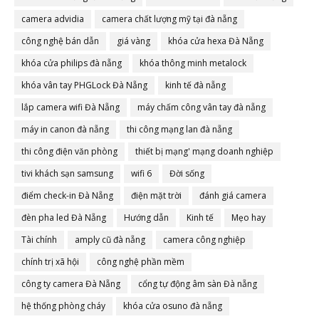
camera advidia
camera chất lượng mỹ tại đà nẵng
công nghệ bán dẫn
giá vàng
khóa cửa hexa Đà Nẵng
khóa cửa philips đà nẵng
khóa thông minh metalock
khóa vân tay PHGLock Đà Nẵng
kinh tế đà nẵng
lắp camera wifi Đà Nẵng
máy chấm công vân tay đà nẵng
máy in canon đà nẵng
thi công mạng lan đà nẵng
thi công điện văn phòng
thiết bị mạng' mạng doanh nghiệp
tivi khách sạn samsung
wifi 6
Đời sống
điểm check-in Đà Nẵng
điện mặt trời
đánh giá camera
đèn pha led Đà Nẵng
Hướng dẫn
Kinh tế
Mẹo hay
Tài chính
amply cũ đà nẵng
camera công nghiệp
chính trị xã hội
công nghệ phần mềm
công ty camera Đà Nẵng
cổng tự động âm sàn Đà nẵng
hệ thống phòng cháy
khóa cửa osuno đà nẵng