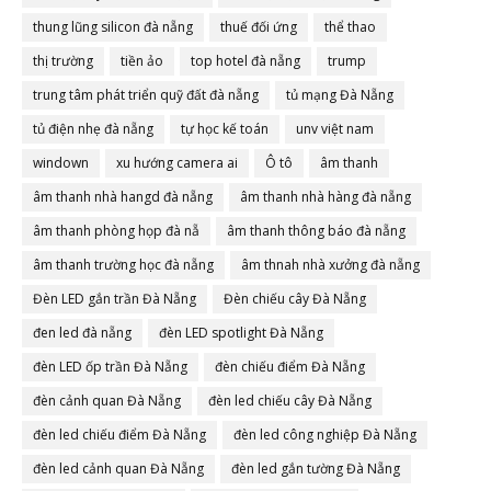
thung lũng silicon đà nẵng
thuế đối ứng
thể thao
thị trường
tiền ảo
top hotel đà nẵng
trump
trung tâm phát triển quỹ đất đà nẵng
tủ mạng Đà Nẵng
tủ điện nhẹ đà nẵng
tự học kế toán
unv việt nam
windown
xu hướng camera ai
Ô tô
âm thanh
âm thanh nhà hangd đà nẵng
âm thanh nhà hàng đà nẵng
âm thanh phòng họp đà nẵ
âm thanh thông báo đà nẵng
âm thanh trường học đà nẵng
âm thnah nhà xưởng đà nẵng
Đèn LED gắn trần Đà Nẵng
Đèn chiếu cây Đà Nẵng
đen led đà nẵng
đèn LED spotlight Đà Nẵng
đèn LED ốp trần Đà Nẵng
đèn chiếu điểm Đà Nẵng
đèn cảnh quan Đà Nẵng
đèn led chiếu cây Đà Nẵng
đèn led chiếu điểm Đà Nẵng
đèn led công nghiệp Đà Nẵng
đèn led cảnh quan Đà Nẵng
đèn led gắn tường Đà Nẵng