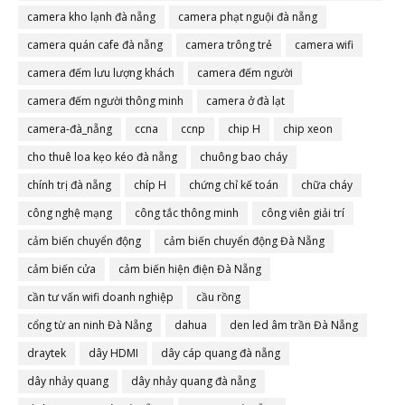
camera đà nẵng
camera kho lạnh đà nẵng
camera phạt nguội đà nẵng
camera quán cafe đà nẵng
camera trông trẻ
camera wifi
camera đếm lưu lượng khách
camera đếm người
camera đếm người thông minh
camera ở đà lạt
camera-đà_nẵng
ccna
ccnp
chip H
chip xeon
cho thuê loa kẹo kéo đà nẵng
chuông bao cháy
chính trị đà nẵng
chíp H
chứng chỉ kế toán
chữa cháy
công nghệ mạng
công tắc thông minh
công viên giải trí
cảm biến chuyển động
cảm biến chuyển động Đà Nẵng
cảm biến cửa
cảm biến hiện điện Đà Nẵng
cần tư vấn wifi doanh nghiệp
cầu rồng
cổng từ an ninh Đà Nẵng
dahua
den led âm trần Đà Nẵng
draytek
dây HDMI
dây cáp quang đà nẵng
dây nhảy quang
dây nhảy quang đà nẵng