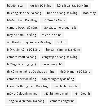
bất động sản
du lịch Đà Nẵng
két sắt vân tay Đà Nẵng
thi công điện nhẹ đà nẵng
barie tự động Đà Nẵng
báo cháy
bộ đàm trạm Đà Nẵng
bộ đàm Đà Nẵng
camera bosch đà nẵng
lắp đặt camera quan sát
máy bộ đàm Đà Nẵng
thiết bị an ninh
âm thanh cho quán cafe đà nẵng
Du lịch
Máy chấm công Đà Nẵng
bộ đàm cầm tay Đà Nẵng
camera imou đà nẵng
cổng xếp tự động Đà Nẵng
hướng dẫn công nghệ
server máy chủ
thi công hệ thống báo cháy đà nẵng
thiết bị mạng Đà Nẵng
camera ezviz đà nẵng
cáp chống cháy đà nẵng
khóa cửa thông minh Đà Nẵng
màn hình tương tác
máy chủ doanh nghiệp
thiết bị thông minh
Kinh Doanh
Tổng đài điện thoại Đà nẵng
camera công trình