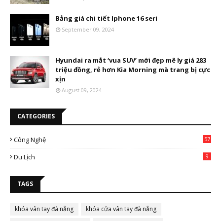
Bảng giá chi tiết Iphone 16 seri
September 09, 2024
Hyundai ra mắt ‘vua SUV’ mới đẹp mê ly giá 283
triệu đồng, rẻ hơn Kia Morning mà trang bị cực
xịn
August 09, 2024
CATEGORIES
Công Nghệ
57
Du Lịch
9
TAGS
khóa vân tay đà nẵng
khóa cửa vân tay đà nẵng