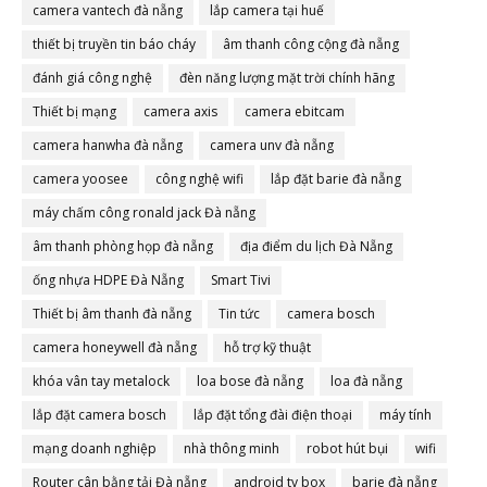
camera vantech đà nẵng
lắp camera tại huế
thiết bị truyền tin báo cháy
âm thanh công cộng đà nẵng
đánh giá công nghệ
đèn năng lượng mặt trời chính hãng
Thiết bị mạng
camera axis
camera ebitcam
camera hanwha đà nẵng
camera unv đà nẵng
camera yoosee
công nghệ wifi
lắp đặt barie đà nẵng
máy chấm công ronald jack Đà nẵng
âm thanh phòng họp đà nẵng
địa điểm du lịch Đà Nẵng
ống nhựa HDPE Đà Nẵng
Smart Tivi
Thiết bị âm thanh đà nẵng
Tin tức
camera bosch
camera honeywell đà nẵng
hỗ trợ kỹ thuật
khóa vân tay metalock
loa bose đà nẵng
loa đà nẵng
lắp đặt camera bosch
lắp đặt tổng đài điện thoại
máy tính
mạng doanh nghiệp
nhà thông minh
robot hút bụi
wifi
Router cân bằng tải Đà nẵng
android tv box
barie đà nẵng