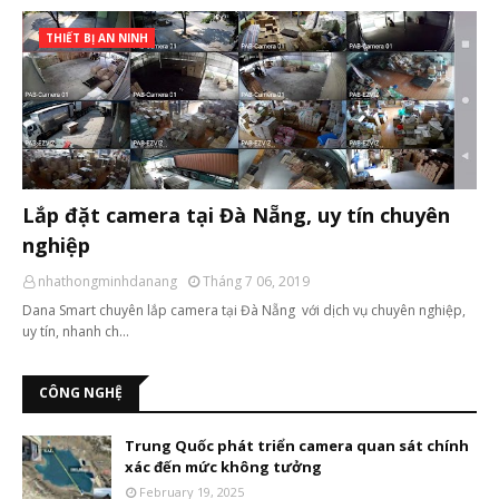
THIẾT BỊ AN NINH
Lắp đặt camera tại Đà Nẵng, uy tín chuyên
nghiệp
nhathongminhdanang
Tháng 7 06, 2019
Dana Smart chuyên lắp camera tại Đà Nẵng với dịch vụ chuyên nghiệp,
uy tín, nhanh ch…
CÔNG NGHỆ
Trung Quốc phát triển camera quan sát chính
xác đến mức không tưởng
February 19, 2025