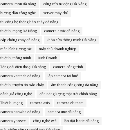
camera imou đà nẵng
cổng xếp tự động Đà Nẵng
hướng dẫn công nghệ
server máy chủ
thi công hệ thống báo cháy đà nẵng
thiết bị mạng Đà Nẵng
camera ezviz đà nẵng
cáp chống cháy đà nẵng
khóa cửa thông minh Đà Nẵng
màn hình tương tác
máy chủ doanh nghiệp
thiết bị thông minh
Kinh Doanh
Tổng đài điện thoại Đà nẵng
camera công trình
camera vantech đà nẵng
lắp camera tại huế
thiết bị truyền tin báo cháy
âm thanh công cộng đà nẵng
đánh giá công nghệ
đèn năng lượng mặt trời chính hãng
Thiết bị mạng
camera axis
camera ebitcam
camera hanwha đà nẵng
camera unv đà nẵng
camera yoosee
công nghệ wifi
lắp đặt barie đà nẵng
máy chấm công ronald jack Đà nẵng