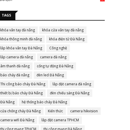
TAGS
khóa vân tay đà nẵng
khóa cửa vân tay đà nẵng
khóa thông minh đà nẵng
khóa điện tử Đà Nẵng
lắp khóa vân tay Đà Nẵng
Công nghệ
lắp camera đà nẵng
camera đà nẵng
âm thanh đà nẵng
cổng tự động Đà Nẵng
báo cháy đà nẵng
đèn led Đà Nẵng
Thi công báo cháy Đà Nẵng
lắp đặt camera đà nẵng
thiết bị báo cháy Đà Nẵng
đèn chiếu sáng Đà Nẵng
Đà Nẵng
hệ thống báo cháy Đà Nẵng
cửa chống cháy Đà Nẵng
Kiến thức
camera hikvision
camera wifi Đà Nẵng
lắp đặt camera TPHCM
thi công mạng TPHCM
thi công mạng Đà Nẵng