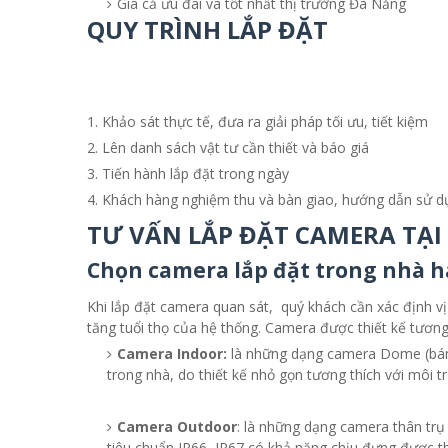
Giá cả ưu đãi và tốt nhất thị trường Đà Nẵng
QUY TRÌNH LẮP ĐẶT
Khảo sát thực tế, đưa ra giải pháp tối ưu, tiết kiệm
Lên danh sách vật tư cần thiết và báo giá
Tiến hành lắp đặt trong ngày
Khách hàng nghiệm thu và bàn giao, hướng dẫn sử d
TƯ VẤN LẮP ĐẶT CAMERA TẠI
Chọn camera lắp đặt trong nhà ha
Khi lắp đặt camera quan sát, quý khách cần xác định v
tăng tuổi thọ của hệ thống. Camera được thiết kế tươn
Camera Indoor:
là những dạng camera Dome (bán 
trong nhà, do thiết kế nhỏ gọn tương thích với môi 
Camera Outdoor
: là những dạng camera thân trụ 
tiêu chuẩn IP66, IP67 có khả năng chịu đựng được t