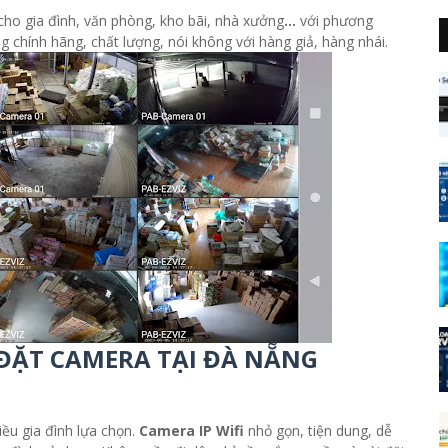
cho gia đình, văn phòng, kho bãi, nhà xưởng
...
với phương
ính hãng, chất lượng, nói không với hàng giả, hàng nhái.
 ĐẶT CAMERA TẠI ĐÀ NẴNG
u gia đình lựa chọn.
Camera IP Wifi
nhỏ gọn, tiện dung, dễ