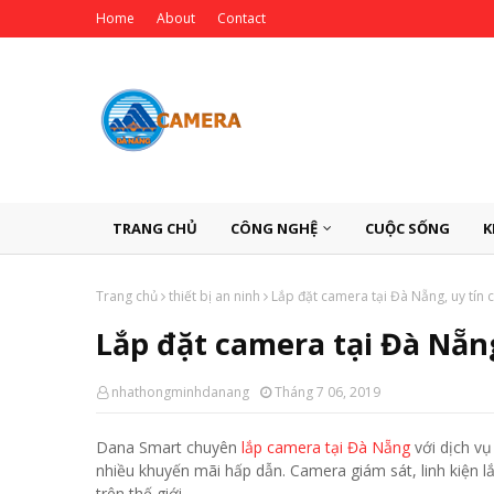
Home
About
Contact
TRANG CHỦ
CÔNG NGHỆ
CUỘC SỐNG
K
Trang chủ
thiết bị an ninh
Lắp đặt camera tại Đà Nẵng, uy tín
Lắp đặt camera tại Đà Nẵn
nhathongminhdanang
Tháng 7 06, 2019
Dana Smart chuyên
lắp camera tại Đà Nẵng
với dịch vụ
nhiều khuyến mãi hấp dẫn. Camera giám sát, linh kiện l
trên thế giới.