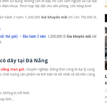
ia đình sử dụng. Không cần đi dây chỉ cần cắm nguồn và cài đặt
n điện thoại.
Thích hợp lắp đặt cho văn phòng, cửa hàng kinh
ảo hành 2 năm:
1,200,000
Giá khuyến mãi
chỉ còn 750.000 Đ,
i
hất thế giới) – Bảo hành 2 năm
:
1,200,000
Đ
Gía khuyến mãi
chỉ
t.
i có dây tại Đà Nẵng
 nẵng trọn gói
, chuyên nghiệp. Đồng thời cũng là đại lý cung
chất lượng sản phẩm và linh kiện là tốt nhất về độ bền cũng
, không bị trễ hình.
D
y tính....
n