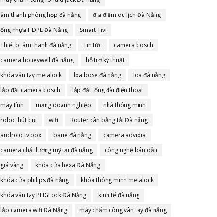
âm thanh phòng họp đà nẵng
địa điểm du lịch Đà Nẵng
ống nhựa HDPE Đà Nẵng
Smart Tivi
Thiết bị âm thanh đà nẵng
Tin tức
camera bosch
camera honeywell đà nẵng
hỗ trợ kỹ thuật
khóa vân tay metalock
loa bose đà nẵng
loa đà nẵng
lắp đặt camera bosch
lắp đặt tổng đài điện thoại
máy tính
mạng doanh nghiệp
nhà thông minh
robot hút bụi
wifi
Router cân bằng tải Đà nẵng
android tv box
barie đà nẵng
camera advidia
camera chất lượng mỹ tại đà nẵng
công nghệ bán dẫn
giá vàng
khóa cửa hexa Đà Nẵng
khóa cửa philips đà nẵng
khóa thông minh metalock
khóa vân tay PHGLock Đà Nẵng
kinh tế đà nẵng
lắp camera wifi Đà Nẵng
máy chấm công vân tay đà nẵng