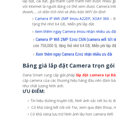
lắp đặt, cài đặt, giá thành cạnh tranh nên được nhiều g
với Internet là người dùng có thể xem được Camera trê
doanh,... có diện tích nhỏ và điều kiện WIFI ổn định
Camera IP Wifi 2MP Imou A22EP, XOAY 360
– B
tặng thẻ nhớ 64 GB, Miễn phí lắp đặt
Xem thêm ngay Camera Imou nhận nhiều ưu đã
Camera IP Wifi 2MP Ezviz C6N (camera wifi tốt n
còn 750,000 Đ, tặng thẻ nhớ 64 GB, Miễn phí lắp đặ
Xem thêm ngay Camera Ezviz nhận nhiều ưu đãi
Bảng giá lắp đặt Camera trọn gó
Dana Smart cung cấp giải pháp
lắp đặt camera tại Đà
cấp camera của các thương hiệu hàng đầu nên đảm bảo 
như chất lượng hình ảnh.
ƯU ĐIỂM:
Tín hiệu đường truyền tốt, hình ảnh sắc nét ko bị đơ
Có khả năng kết nối với Tivi, xem qua điện thoại, má
Có khả năng lưu trữ hình ảnh lâu hơn camera Wifi