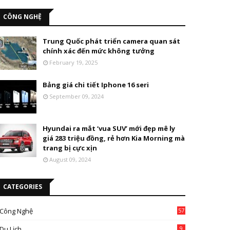
CÔNG NGHỆ
Trung Quốc phát triển camera quan sát
chính xác đến mức không tưởng
February 19, 2025
Bảng giá chi tiết Iphone 16 seri
September 09, 2024
Hyundai ra mắt ‘vua SUV’ mới đẹp mê ly
giá 283 triệu đồng, rẻ hơn Kia Morning mà
trang bị cực xịn
August 09, 2024
CATEGORIES
Công Nghệ
57
Du Lịch
9