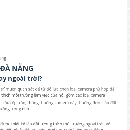
ụng
 ĐÀ NẴNG
y ngoài trời?
ị trí muốn quan sát để từ đó lựa chọn loại camera phù hợp để
g thích môi trường làm việc của nó, gồm các loại camera
cầu) ốp trần, thông thường camera này thường được lắp đặt
trường trong nhà
được thiết kế lắp đặt tương thích môi trường ngoài trời, với
hời tiết, nhiệt độ, bụi bẩn, nước mưa mà vẫn hoạt động