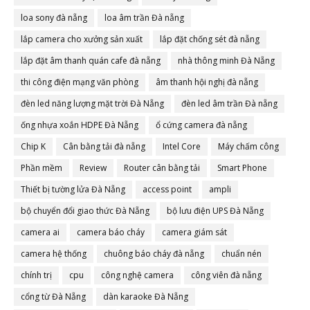
loa sony đà nẵng
loa âm trần Đà nẵng
lắp camera cho xưởng sản xuất
lắp đặt chống sét đà nẵng
lắp đặt âm thanh quán cafe đà nẵng
nhà thông minh Đà Nẵng
thi công điện mạng văn phòng
âm thanh hội nghị đà nẵng
đèn led năng lượng mặt trời Đà Nẵng
đèn led âm trần Đà nẵng
ống nhựa xoắn HDPE Đà Nẵng
ổ cứng camera đà nẵng
Chip K
Cân bằng tải đà nẵng
Intel Core
Máy chấm công
Phần mềm
Review
Router cân bằng tải
Smart Phone
Thiết bị tường lửa Đà Nẵng
access point
ampli
bộ chuyển đổi giao thức Đà Nẵng
bộ lưu điện UPS Đà Nẵng
camera ai
camera báo cháy
camera giám sát
camera hệ thống
chuông báo cháy đà nẵng
chuẩn nén
chính trị
cpu
công nghệ camera
công viên đà nẵng
cổng từ Đà Nẵng
dàn karaoke Đà Nẵng