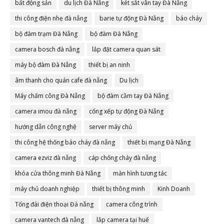
bất động sản
du lịch Đà Nẵng
két sắt vân tay Đà Nẵng
thi công điện nhẹ đà nẵng
barie tự động Đà Nẵng
báo cháy
bộ đàm trạm Đà Nẵng
bộ đàm Đà Nẵng
camera bosch đà nẵng
lắp đặt camera quan sát
máy bộ đàm Đà Nẵng
thiết bị an ninh
âm thanh cho quán cafe đà nẵng
Du lịch
Máy chấm công Đà Nẵng
bộ đàm cầm tay Đà Nẵng
camera imou đà nẵng
cổng xếp tự động Đà Nẵng
hướng dẫn công nghệ
server máy chủ
thi công hệ thống báo cháy đà nẵng
thiết bị mạng Đà Nẵng
camera ezviz đà nẵng
cáp chống cháy đà nẵng
khóa cửa thông minh Đà Nẵng
màn hình tương tác
máy chủ doanh nghiệp
thiết bị thông minh
Kinh Doanh
Tổng đài điện thoại Đà nẵng
camera công trình
camera vantech đà nẵng
lắp camera tại huế