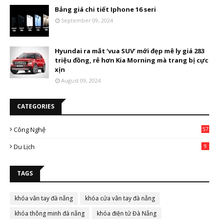
Bảng giá chi tiết Iphone 16 seri
September 09, 2024
Hyundai ra mắt ‘vua SUV’ mới đẹp mê ly giá 283
triệu đồng, rẻ hơn Kia Morning mà trang bị cực
xịn
August 09, 2024
CATEGORIES
Công Nghệ
57
Du Lịch
9
TAGS
khóa vân tay đà nẵng
khóa cửa vân tay đà nẵng
khóa thông minh đà nẵng
khóa điện tử Đà Nẵng