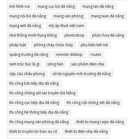
mô hình osi
mạng cục bộ đà nẵng
mạng lan đà nẵng
mạng nội bộ đà nẵng
mạng văn phòng
mạng wan đà nẵng
mạng wifi đà nẵng
mỹ áp thuế việt nam
nhà thông minh Rạng Đông
photoshop
pháo hoa đà nẵng
pháp luật
phòng cháy chữa cháy
phụ kiện kết nối
quãng trường đà nẵng
remote dektop
router
sinh trắc học là gì
sông hàn
sản phẩm điện nhẹ
sập cầu châu phong
sở tài nguyên môi trường đà nẵng
thi công bãi tiếp địa đà nẵng
thi công chống sét lan truyền Đà Nẵng
thi công cọc tiếp địa đà nẵng
thi công cột chống sét đà nẵng
thi công hệ thống tiếp địa đà nẵng
thi công mạng văn phòng đà nẵng
thiết bị mạng ruijie đà nẵng
thiết bị truyền tin báo sự cố
thiết bị điện nhẹ đà nẵng