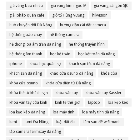
giá vàng bao nhiêu
giá vàng kim ngọc IV
giá vàng sài gòn SJC
giải pháp quán cafe
giỗ tổ Hùng Vương
hikvision
hub chuyển đổi Đà Nẵng
hướng dẫn cài đặt camera
hệ thống báo cháy
hệ thống camera
hệ thống loa âm trần đà nẵng
hệ thống truyền hình
hệ thống âm thanh
học kế toán
học kết toán đà nẵng
iphone
khoa học quân sự
khách sạn tốt ở đà nẵng
khách sạn đà nẵng
kháo cửa osuno đà nẵng
khóa cửa
khóa cửa osuno
khóa cửa điện từ Đà nẵng
khóa thẻ từ khách sạn
khóa vân tay
khóa vân tay Kassler
khóa vân tay cửa kính
kinh tế thế giới
laptop
loa kẹo kéo
loa kẹo kéo đà nẵng
loa máy tính
loa máy tính đà nẵng
lumi
lumi Đà Nẵng
luật đất đai
làm sao để wifi mạnh
lắp camera farmstay đà nẵng