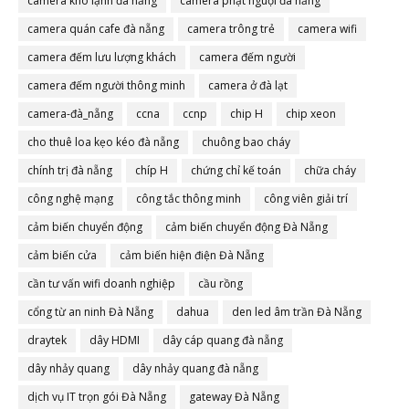
camera kho lạnh đà nẵng
camera phạt nguội đà nẵng
camera quán cafe đà nẵng
camera trông trẻ
camera wifi
camera đếm lưu lượng khách
camera đếm người
camera đếm người thông minh
camera ở đà lạt
camera-đà_nẵng
ccna
ccnp
chip H
chip xeon
cho thuê loa kẹo kéo đà nẵng
chuông bao cháy
chính trị đà nẵng
chíp H
chứng chỉ kế toán
chữa cháy
công nghệ mạng
công tắc thông minh
công viên giải trí
cảm biến chuyển động
cảm biến chuyển động Đà Nẵng
cảm biến cửa
cảm biến hiện điện Đà Nẵng
cần tư vấn wifi doanh nghiệp
cầu rồng
cổng từ an ninh Đà Nẵng
dahua
den led âm trần Đà Nẵng
draytek
dây HDMI
dây cáp quang đà nẵng
dây nhảy quang
dây nhảy quang đà nẵng
dịch vụ IT trọn gói Đà Nẵng
gateway Đà Nẵng