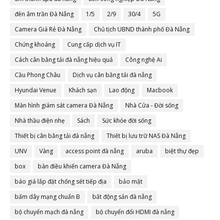
đèn âm trần Đà Nẵng
1/5
2/9
30/4
5G
Camera Giá Rẻ Đà Nẵng
Chủ tịch UBND thành phố Đà Nẵng
Chứng khoáng
Cung cấp dịch vụ IT
Cách cân bằng tải đà nẵng hiệu quả
Công nghệ Ai
Cầu Phong Châu
Dịch vụ cân bằng tải đà nẵng
Hyundai Venue
Khách sạn
Lao động
Macbook
Màn hình giám sát camera Đà Nẵng
Nhà Cửa - Đời sống
Nhà thầu điện nhẹ
Sách
Sức khỏe đời sống
Thiết bị cân bằng tải đà nẵng
Thiết bị lưu trữ NAS Đà Nẵng
UNV
Vàng
access point đà nẵng
aruba
biệt thự đẹp
box
bàn điều khiển camera Đà Nẵng
báo giá lắp đặt chống sét tiếp địa
bảo mật
bấm dây mạng chuẩn B
bất động sản đà nẵng
bộ chuyển mạch đà nẵng
bộ chuyển đổi HDMI đà nẵng