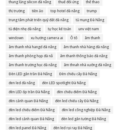
thung lũng silicon đà nẵng
thuế đối ứng
thể thao
thị trường
tiền ảo
top hotel đà nẵng
trump
trung tâm phát triển quỹ đất đà nẵng
tủ mạng Đà Nẵng
tủ điện nhẹ đà nẵng
tự học kế toán
unv việt nam
windown
xu hướng camera ai
Ô tô
âm thanh
âm thanh nhà hangd đà nẵng
âm thanh nhà hàng đà nẵng
âm thanh phòng họp đà nẵ
âm thanh thông báo đà nẵng
âm thanh trường học đà nẵng
âm thnah nhà xưởng đà nẵng
Đèn LED gắn trần Đà Nẵng
Đèn chiếu cây Đà Nẵng
đen led đà nẵng
đèn LED spotlight Đà Nẵng
đèn LED ốp trần Đà Nẵng
đèn chiếu điểm Đà Nẵng
đèn cảnh quan Đà Nẵng
đèn led chiếu cây Đà Nẵng
đèn led chiếu điểm Đà Nẵng
đèn led công nghiệp Đà Nẵng
đèn led cảnh quan Đà Nẵng
đèn led gắn tường Đà Nẵng
đèn led panel Đà Nẵng
đèn led rọi ray Đà Nẵng