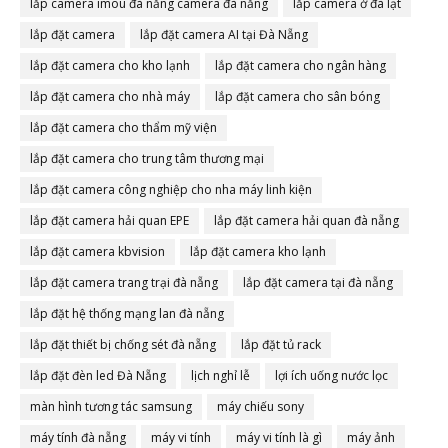
lắp camera imou đà nẵng camera đà nẵng
lắp camera ở đà lạt
lắp đặt camera
lắp đặt camera AI tại Đà Nẵng
lắp đặt camera cho kho lạnh
lắp đặt camera cho ngân hàng
lắp đặt camera cho nhà máy
lắp đặt camera cho sân bóng
lắp đặt camera cho thẩm mỹ viện
lắp đặt camera cho trung tâm thương mại
lắp đặt camera công nghiệp cho nha máy linh kiện
lắp đặt camera hải quan EPE
lắp đặt camera hải quan đà nẵng
lắp đặt camera kbvision
lắp đặt camera kho lạnh
lắp đặt camera trang trại đà nẵng
lắp đặt camera tại đà nẵng
lắp đặt hệ thống mạng lan đà nẵng
lắp đặt thiết bị chống sét đà nẵng
lắp đặt tủ rack
lắp đặt đèn led Đà Nẵng
lịch nghỉ lễ
lợi ích uống nước lọc
màn hình tương tác samsung
máy chiếu sony
máy tính đà nẵng
máy vi tính
máy vi tính là gì
máy ảnh