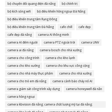
bộ chuyển đổi quang điện đà nẵng
bộ chính trị
bộ kích sóng wifi
bộ điều khiển hồng ngoại Đà Nẵng
bộ điều khiển trung tâm Rạng Đông
bộ điều khiển trung tâm Đà Nẵng
cafe chill
cafe đẹp
cafe đẹp đà nẵng
camera AI thông minh
camera AI đếm người
camera PTZ ngoài trời
camera UNV
camera ai đà nẵng
camera bosch cho nhà xưởng
camera cho công trình
camera cho kho lạnh
camera cho kho xưởng
camera cho khu vực công cộng
camera cho nhà máy thực phẩm
camera cho nhà xưởng
camera cho trẻ em đà nẵng
camera cảnh báo cháy nổ AI
camera giám sát công trình xây dựng
camera honeywell đà nẵn
camera hồng ngoại
camera kbvision đà nẵng; camera chất lượng mỹ tại đà nẵng;
camera đà nẵng