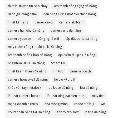
thiết bị truyền tin báo cháy
âm thanh công cộng đà nẵng
đánh giá công nghệ
đèn năng lượng mặt trời chính hãng
Thiết bị mạng
camera axis
camera ebitcam
camera hanwha đà nẵng
camera unv đà nẵng
camera yoosee
công nghệ wifi
lắp đặt barie đà nẵng
máy chấm công ronald jack Đà nẵng
âm thanh phòng họp đà nẵng
địa điểm du lịch Đà Nẵng
ống nhựa HDPE Đà Nẵng
Smart Tivi
Thiết bị âm thanh đà nẵng
Tin tức
camera bosch
camera honeywell đà nẵng
hỗ trợ kỹ thuật
khóa vân tay metalock
loa bose đà nẵng
loa đà nẵng
lắp đặt camera bosch
lắp đặt tổng đài điện thoại
máy tính
mạng doanh nghiệp
nhà thông minh
robot hút bụi
wifi
Router cân bằng tải Đà nẵng
android tv box
barie đà nẵng