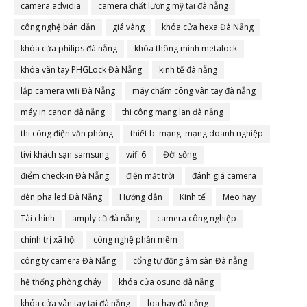
camera advidia
camera chất lượng mỹ tại đà nẵng
công nghệ bán dẫn
giá vàng
khóa cửa hexa Đà Nẵng
khóa cửa philips đà nẵng
khóa thông minh metalock
khóa vân tay PHGLock Đà Nẵng
kinh tế đà nẵng
lắp camera wifi Đà Nẵng
máy chấm công vân tay đà nẵng
máy in canon đà nẵng
thi công mạng lan đà nẵng
thi công điện văn phòng
thiết bị mạng' mạng doanh nghiệp
tivi khách sạn samsung
wifi 6
Đời sống
điểm check-in Đà Nẵng
điện mặt trời
đánh giá camera
đèn pha led Đà Nẵng
Hướng dẫn
Kinh tế
Mẹo hay
Tài chính
amply cũ đà nẵng
camera công nghiệp
chính trị xã hội
công nghệ phần mềm
công ty camera Đà Nẵng
cổng tự động âm sàn Đà nẵng
hệ thống phòng cháy
khóa cửa osuno đà nẵng
khóa cửa vân tay tại đà nẵng
loa hay đà nẵng