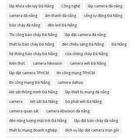
lắp khóa vân tay Đà Nẵng
Công nghệ
lắp camera đà nẵng
camera đà nẵng
âm thanh đà nẵng
cổng tự động Đà Nẵng
báo cháy đà nẵng
đèn led Đà Nẵng
Thi công báo cháy Đà Nẵng
lắp đặt camera đà nẵng
thiết bị báo cháy Đà Nẵng
đèn chiếu sáng Đà Nẵng
Đà Nẵng
hệ thống báo cháy Đà Nẵng
cửa chống cháy Đà Nẵng
Kiến thức
camera hikvision
camera wifi Đà Nẵng
lắp đặt camera TPHCM
thi công mạng TPHCM
thi công mạng Đà Nẵng
camera dahua
két sắt thông minh Đà Nẵng
lắp thiết bị mạng đà nẵng
camera
két sắt Đà Nẵng
bộ phát wifi Đà Nẵng
camera quan sát
camera kbvision đà nẵng
đèn năng lượng mặt trời Đà Nẵng
lắp đặt báo cháy đà nẵng
thiết bị mạng doanh nghiệp
dịch vụ lắp đặt camera trọn gói