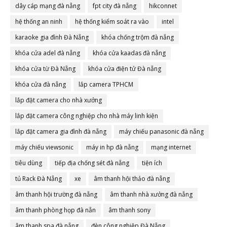
dây cáp mạng đà nẵng
fpt city đà nẵng
hikconnet
hệ thống an ninh
hệ thống kiểm soát ra vào
intel
karaoke gia đình Đà Nẵng
khóa chống trộm đà nẵng
khóa cửa adel đà nẵng
khóa cửa kaadas đà nẵng
khóa cửa từ Đà Nẵng
khóa cửa điện tử Đà nẵng
khóa cửa đà nẵng
lắp camera TPHCM
lắp đặt camera cho nhà xưởng
lắp đặt camera công nghiệp cho nhà máy linh kiện
lắp đặt camera gia đình đà nẵng
máy chiếu panasonic đà nẵng
máy chiếu viewsonic
máy in hp đà nẵng
mạng internet
tiêu dùng
tiếp địa chống sét đà nẵng
tiện ích
tủ Rack Đà Nẵng
xe
âm thanh hội thảo đà nẵng
âm thanh hội trường đà nẵng
âm thanh nhà xưởng đà nẵng
âm thanh phòng họp đà nẵn
âm thanh sony
âm thanh spa đà nẵng
đèn công nghiệp Đà Nẵng