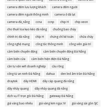
camera đếm lưu lượng khách
camera đếm người
camera đếm người thông minh
camera ở đà lạt
camera-đà_nẵng
ccna
ccnp
chip H
chip xeon
cho thuê loa kẹo kéo đà nẵng
chuông bao cháy
chính trị đà nẵng
chíp H
chứng chỉ kế toán
chữa cháy
công nghệ mạng
công tắc thông minh
công viên giải trí
cảm biến chuyển động
cảm biến chuyển động Đà Nẵng
cảm biến cửa
cảm biến hiện điện Đà Nẵng
cần tư vấn wifi doanh nghiệp
cầu rồng
cổng từ an ninh Đà Nẵng
dahua
den led âm trần Đà Nẵng
draytek
dây HDMI
dây cáp quang đà nẵng
dây nhảy quang
dây nhảy quang đà nẵng
dịch vụ IT trọn gói Đà Nẵng
gateway Đà Nẵng
giá vàng bao nhiêu
giá vàng kim ngọc IV
giá vàng sài gòn SJC