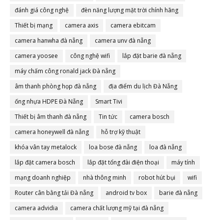
đánh giá công nghệ
đèn năng lượng mặt trời chính hãng
Thiết bị mạng
camera axis
camera ebitcam
camera hanwha đà nẵng
camera unv đà nẵng
camera yoosee
công nghệ wifi
lắp đặt barie đà nẵng
máy chấm công ronald jack Đà nẵng
âm thanh phòng họp đà nẵng
địa điểm du lịch Đà Nẵng
ống nhựa HDPE Đà Nẵng
Smart Tivi
Thiết bị âm thanh đà nẵng
Tin tức
camera bosch
camera honeywell đà nẵng
hỗ trợ kỹ thuật
khóa vân tay metalock
loa bose đà nẵng
loa đà nẵng
lắp đặt camera bosch
lắp đặt tổng đài điện thoại
máy tính
mạng doanh nghiệp
nhà thông minh
robot hút bụi
wifi
Router cân bằng tải Đà nẵng
android tv box
barie đà nẵng
camera advidia
camera chất lượng mỹ tại đà nẵng