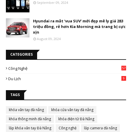
September 09, 2024
Hyundai ra mắt ‘vua SUV’ mới đẹp mê ly giá 283
triệu đồng, rẻ hơn Kia Morning mà trang bị cực
xịn
August 09, 2024
CATEGORIES
Công Nghệ
57
Du Lịch
9
TAGS
khóa vân tay đà nẵng
khóa cửa vân tay đà nẵng
khóa thông minh đà nẵng
khóa điện tử Đà Nẵng
lắp khóa vân tay Đà Nẵng
Công nghệ
lắp camera đà nẵng