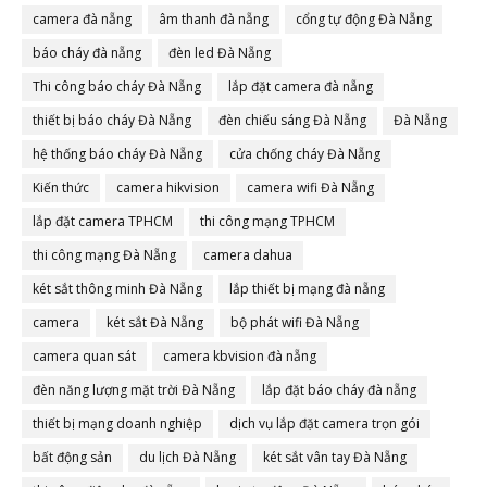
camera đà nẵng
âm thanh đà nẵng
cổng tự động Đà Nẵng
báo cháy đà nẵng
đèn led Đà Nẵng
Thi công báo cháy Đà Nẵng
lắp đặt camera đà nẵng
thiết bị báo cháy Đà Nẵng
đèn chiếu sáng Đà Nẵng
Đà Nẵng
hệ thống báo cháy Đà Nẵng
cửa chống cháy Đà Nẵng
Kiến thức
camera hikvision
camera wifi Đà Nẵng
lắp đặt camera TPHCM
thi công mạng TPHCM
thi công mạng Đà Nẵng
camera dahua
két sắt thông minh Đà Nẵng
lắp thiết bị mạng đà nẵng
camera
két sắt Đà Nẵng
bộ phát wifi Đà Nẵng
camera quan sát
camera kbvision đà nẵng
đèn năng lượng mặt trời Đà Nẵng
lắp đặt báo cháy đà nẵng
thiết bị mạng doanh nghiệp
dịch vụ lắp đặt camera trọn gói
bất động sản
du lịch Đà Nẵng
két sắt vân tay Đà Nẵng