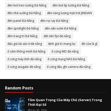
đèn led treo tường Đà Nẵng
đèn led ốp tường Đà Nẵng
đèn nhà xưởng Đà Nẵng
đèn năng lượng mặt trời JINDIAN
đèn panel Đà Nẵng
đèn rọi ray Đà Nẵng
đèn spotlight Đà Nẵng
đèn sân vườn Đà Nẵng
đèn trang trí Đà Nẵng
đất nền fpt đà nẵng
đấu giá tài sản ở đà nẵng
định giá trị mang lại
đố cửa là gì
ổ cắm thông minh Đà Nẵng
ổ cứng WD đà nẵng
ổ cứng máy tính đà nẵng
ổ cứng mạng NAS Đà Nẵng
ổ cứng seagate đà nẵng
ổ cứng đầu ghi camera đà nẵng
Random Posts
Tầm Quan Trọng Của Máy Chủ (Server) Trong
Thời Đại Số
July 30, 2026