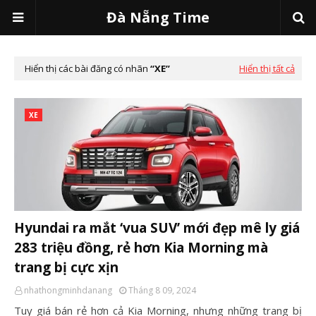
Đà Nẵng Time
Hiển thị các bài đăng có nhãn
XE
Hiển thị tất cả
XE
Hyundai ra mắt ‘vua SUV’ mới đẹp mê ly giá
283 triệu đồng, rẻ hơn Kia Morning mà
trang bị cực xịn
nhathongminhdanang
Tháng 8 09, 2024
Tuy giá bán rẻ hơn cả Kia Morning, nhưng những trang bị