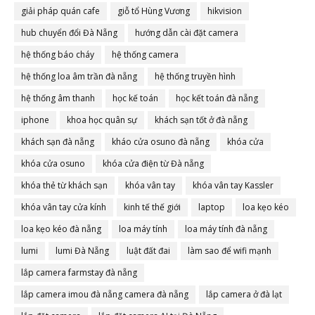
giải pháp quán cafe
giỗ tổ Hùng Vương
hikvision
hub chuyển đổi Đà Nẵng
hướng dẫn cài đặt camera
hệ thống báo cháy
hệ thống camera
hệ thống loa âm trần đà nẵng
hệ thống truyền hình
hệ thống âm thanh
học kế toán
học kết toán đà nẵng
iphone
khoa học quân sự
khách sạn tốt ở đà nẵng
khách sạn đà nẵng
kháo cửa osuno đà nẵng
khóa cửa
khóa cửa osuno
khóa cửa điện từ Đà nẵng
khóa thẻ từ khách sạn
khóa vân tay
khóa vân tay Kassler
khóa vân tay cửa kính
kinh tế thế giới
laptop
loa kẹo kéo
loa kẹo kéo đà nẵng
loa máy tính
loa máy tính đà nẵng
lumi
lumi Đà Nẵng
luật đất đai
làm sao để wifi mạnh
lắp camera farmstay đà nẵng
lắp camera imou đà nẵng camera đà nẵng
lắp camera ở đà lạt