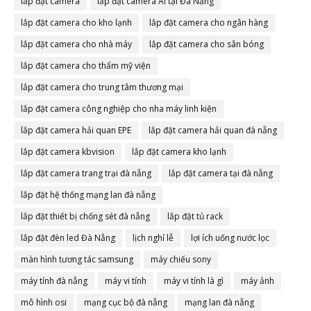
lắp đặt camera
lắp đặt camera AI tại Đà Nẵng
lắp đặt camera cho kho lạnh
lắp đặt camera cho ngân hàng
lắp đặt camera cho nhà máy
lắp đặt camera cho sân bóng
lắp đặt camera cho thẩm mỹ viện
lắp đặt camera cho trung tâm thương mại
lắp đặt camera công nghiệp cho nha máy linh kiện
lắp đặt camera hải quan EPE
lắp đặt camera hải quan đà nẵng
lắp đặt camera kbvision
lắp đặt camera kho lạnh
lắp đặt camera trang trại đà nẵng
lắp đặt camera tại đà nẵng
lắp đặt hệ thống mạng lan đà nẵng
lắp đặt thiết bị chống sét đà nẵng
lắp đặt tủ rack
lắp đặt đèn led Đà Nẵng
lịch nghỉ lễ
lợi ích uống nước lọc
màn hình tương tác samsung
máy chiếu sony
máy tính đà nẵng
máy vi tính
máy vi tính là gì
máy ảnh
mô hình osi
mạng cục bộ đà nẵng
mạng lan đà nẵng