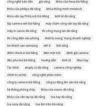
công nghệ bán dẫn
giá vàng
khóa cửa hexa Đà Nẵng
khóa cửa philips đà nẵng
khóa thông minh metalock
khóa vân tay PHGLock Đà Nẵng
kinh tế đà nẵng
lắp camera wifi Đà Nẵng
máy chấm công vân tay đà nẵng
máy in canon đà nẵng
thi công mạng lan đà nẵng
thi công điện văn phòng
thiết bị mạng' mạng doanh nghiệp
tivi khách sạn samsung
wifi 6
Đời sống
điểm check-in Đà Nẵng
điện mặt trời
đánh giá camera
đèn pha led Đà Nẵng
Hướng dẫn
Kinh tế
Mẹo hay
Tài chính
amply cũ đà nẵng
camera công nghiệp
chính trị xã hội
công nghệ phần mềm
công ty camera Đà Nẵng
cổng tự động âm sàn Đà nẵng
hệ thống phòng cháy
khóa cửa osuno đà nẵng
khóa cửa vân tay tại đà nẵng
loa hay đà nẵng
loa sony đà nẵng
loa âm trần Đà nẵng