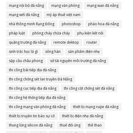
mạng nội bộ đà nẵng
mạng văn phòng
mạng wan đà nẵng
mạng wifi đà nẵng
mỹ áp thuế việt nam
nhà thông minh Rạng Đông
photoshop
pháo hoa đà nẵng
pháp luật
phòng cháy chữa cháy
phụ kiện kết nối
quãng trường đà nẵng
remote dektop
router
sinh trắc học là gì
sông hàn
sản phẩm điện nhẹ
sập cầu châu phong
sở tài nguyên môi trường đà nẵng
thi công bãi tiếp địa đà nẵng
thi công chống sét lan truyền Đà Nẵng
thi công cọc tiếp địa đà nẵng
thi công cột chống sét đà nẵng
thi công hệ thống tiếp địa đà nẵng
thi công mạng văn phòng đà nẵng
thiết bị mạng ruijie đà nẵng
thiết bị truyền tin báo sự cố
thiết bị điện nhẹ đà nẵng
thung lũng silicon đà nẵng
thuế đối ứng
thể thao