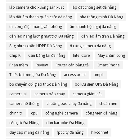
lắp camera cho xưởng sản xuất
lắp đặt chống sét đà nẵng
lắp đặt âm thanh quán cafe đà nẵng
nhà thông minh Đà Nẵng
thi công điện mạng văn phòng
âm thanh hội nghị đà nẵng
đèn led năng lượng mặt trời Đà Nẵng
đèn led âm trần Đà nẵng
ống nhựa xoắn HDPE Đà Nẵng
ổ cứng camera đà nẵng
Chip K
Cân bằng tải đà nẵng
Intel Core
Máy chấm công
Phần mềm
Review
Router cân bằng tải
Smart Phone
Thiết bị tường lửa Đà Nẵng
access point
ampli
bộ chuyển đổi giao thức Đà Nẵng
bộ lưu điện UPS Đà Nẵng
camera ai
camera báo cháy
camera giám sát
camera hệ thống
chuông báo cháy đà nẵng
chuẩn nén
chính trị
cpu
công nghệ camera
công viên đà nẵng
cổng từ Đà Nẵng
dàn karaoke Đà Nẵng
dây cáp mạng đà nẵng
fpt city đà nẵng
hikconnet