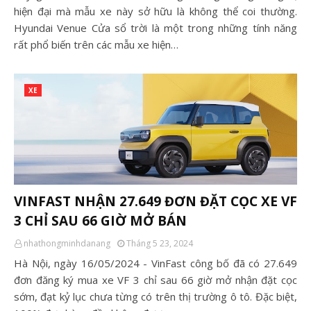
hiện đại mà mẫu xe này sở hữu là không thể coi thường.
Hyundai Venue Cửa sổ trời là một trong những tính năng
rất phổ biến trên các mẫu xe hiện…
XE
VINFAST NHẬN 27.649 ĐƠN ĐẶT CỌC XE VF
3 CHỈ SAU 66 GIỜ MỞ BÁN
nhathongminhdanang
Tháng 5 23, 2024
Hà Nội, ngày 16/05/2024 - VinFast công bố đã có 27.649
đơn đăng ký mua xe VF 3 chỉ sau 66 giờ mở nhận đặt cọc
sớm, đạt kỷ lục chưa từng có trên thị trường ô tô. Đặc biệt,