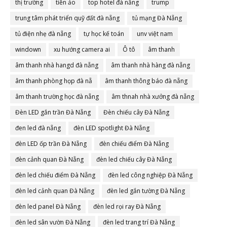
thị trường
tiền ảo
top hotel đà nẵng
trump
trung tâm phát triển quỹ đất đà nẵng
tủ mạng Đà Nẵng
tủ điện nhẹ đà nẵng
tự học kế toán
unv việt nam
windown
xu hướng camera ai
Ô tô
âm thanh
âm thanh nhà hangd đà nẵng
âm thanh nhà hàng đà nẵng
âm thanh phòng họp đà nẵ
âm thanh thông báo đà nẵng
âm thanh trường học đà nẵng
âm thnah nhà xưởng đà nẵng
Đèn LED gắn trần Đà Nẵng
Đèn chiếu cây Đà Nẵng
đen led đà nẵng
đèn LED spotlight Đà Nẵng
đèn LED ốp trần Đà Nẵng
đèn chiếu điểm Đà Nẵng
đèn cảnh quan Đà Nẵng
đèn led chiếu cây Đà Nẵng
đèn led chiếu điểm Đà Nẵng
đèn led công nghiệp Đà Nẵng
đèn led cảnh quan Đà Nẵng
đèn led gắn tường Đà Nẵng
đèn led panel Đà Nẵng
đèn led rọi ray Đà Nẵng
đèn led sân vườn Đà Nẵng
đèn led trang trí Đà Nẵng