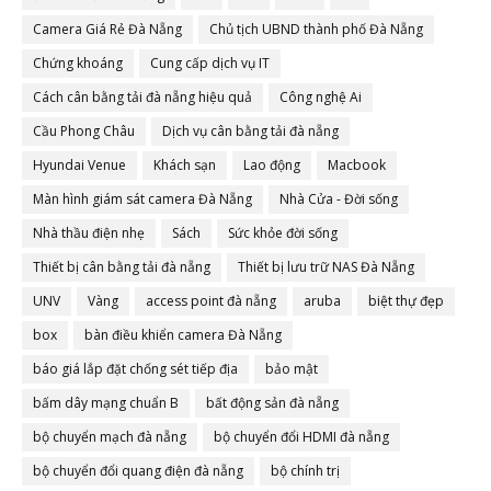
Camera Giá Rẻ Đà Nẵng
Chủ tịch UBND thành phố Đà Nẵng
Chứng khoáng
Cung cấp dịch vụ IT
Cách cân bằng tải đà nẵng hiệu quả
Công nghệ Ai
Cầu Phong Châu
Dịch vụ cân bằng tải đà nẵng
Hyundai Venue
Khách sạn
Lao động
Macbook
Màn hình giám sát camera Đà Nẵng
Nhà Cửa - Đời sống
Nhà thầu điện nhẹ
Sách
Sức khỏe đời sống
Thiết bị cân bằng tải đà nẵng
Thiết bị lưu trữ NAS Đà Nẵng
UNV
Vàng
access point đà nẵng
aruba
biệt thự đẹp
box
bàn điều khiển camera Đà Nẵng
báo giá lắp đặt chống sét tiếp địa
bảo mật
bấm dây mạng chuẩn B
bất động sản đà nẵng
bộ chuyển mạch đà nẵng
bộ chuyển đổi HDMI đà nẵng
bộ chuyển đổi quang điện đà nẵng
bộ chính trị