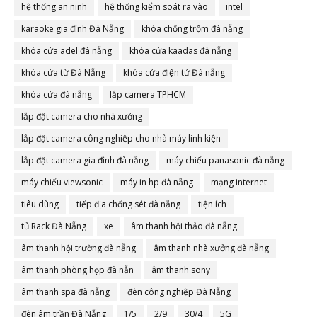
hệ thống an ninh
hệ thống kiểm soát ra vào
intel
karaoke gia đình Đà Nẵng
khóa chống trộm đà nẵng
khóa cửa adel đà nẵng
khóa cửa kaadas đà nẵng
khóa cửa từ Đà Nẵng
khóa cửa điện tử Đà nẵng
khóa cửa đà nẵng
lắp camera TPHCM
lắp đặt camera cho nhà xưởng
lắp đặt camera công nghiệp cho nhà máy linh kiện
lắp đặt camera gia đình đà nẵng
máy chiếu panasonic đà nẵng
máy chiếu viewsonic
máy in hp đà nẵng
mạng internet
tiêu dùng
tiếp địa chống sét đà nẵng
tiện ích
tủ Rack Đà Nẵng
xe
âm thanh hội thảo đà nẵng
âm thanh hội trường đà nẵng
âm thanh nhà xưởng đà nẵng
âm thanh phòng họp đà nẵn
âm thanh sony
âm thanh spa đà nẵng
đèn công nghiệp Đà Nẵng
đèn âm trần Đà Nẵng
1/5
2/9
30/4
5G