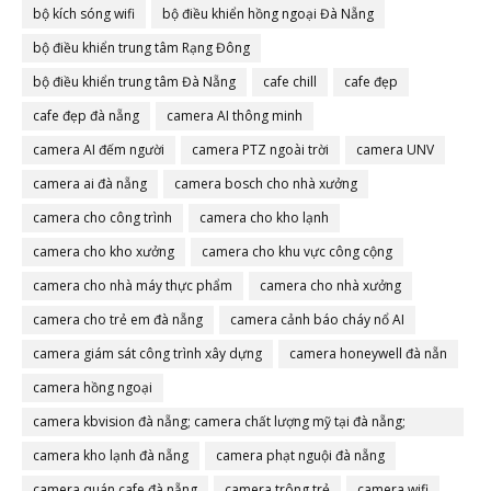
bộ kích sóng wifi
bộ điều khiển hồng ngoại Đà Nẵng
bộ điều khiển trung tâm Rạng Đông
bộ điều khiển trung tâm Đà Nẵng
cafe chill
cafe đẹp
cafe đẹp đà nẵng
camera AI thông minh
camera AI đếm người
camera PTZ ngoài trời
camera UNV
camera ai đà nẵng
camera bosch cho nhà xưởng
camera cho công trình
camera cho kho lạnh
camera cho kho xưởng
camera cho khu vực công cộng
camera cho nhà máy thực phẩm
camera cho nhà xưởng
camera cho trẻ em đà nẵng
camera cảnh báo cháy nổ AI
camera giám sát công trình xây dựng
camera honeywell đà nẵn
camera hồng ngoại
camera kbvision đà nẵng; camera chất lượng mỹ tại đà nẵng;
camera đà nẵng
camera kho lạnh đà nẵng
camera phạt nguội đà nẵng
camera quán cafe đà nẵng
camera trông trẻ
camera wifi