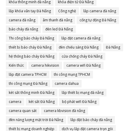
khóa thông minh đà nẵng
khóa điện tử Đà Nẵng
lắp khóa vân tay Đà Nẵng
Công nghệ
lắp camera đà nẵng
camera đà nẵng
âm thanh đà nẵng
cổng tự động Đà Nẵng
báo cháy đà nẵng
đèn led Đà Nẵng
Thi công báo cháy Đà Nẵng
lắp đặt camera đà nẵng
thiết bị báo cháy Đà Nẵng
đèn chiếu sáng Đà Nẵng
Đà Nẵng
hệ thống báo cháy Đà Nẵng
cửa chống cháy Đà Nẵng
Kiến thức
camera hikvision
camera wifi Đà Nẵng
lắp đặt camera TPHCM
thi công mạng TPHCM
thi công mạng Đà Nẵng
camera dahua
két sắt thông minh Đà Nẵng
lắp thiết bị mạng đà nẵng
camera
két sắt Đà Nẵng
bộ phát wifi Đà Nẵng
camera quan sát
camera kbvision đà nẵng
đèn năng lượng mặt trời Đà Nẵng
lắp đặt báo cháy đà nẵng
thiết bị mạng doanh nghiệp
dịch vụ lắp đặt camera trọn gói