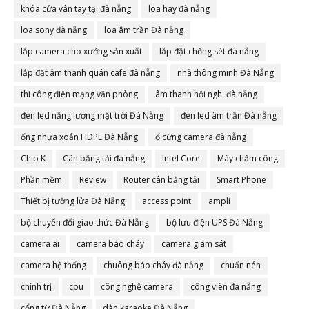
khóa cửa vân tay tại đà nẵng
loa hay đà nẵng
loa sony đà nẵng
loa âm trần Đà nẵng
lắp camera cho xưởng sản xuất
lắp đặt chống sét đà nẵng
lắp đặt âm thanh quán cafe đà nẵng
nhà thông minh Đà Nẵng
thi công điện mạng văn phòng
âm thanh hội nghị đà nẵng
đèn led năng lượng mặt trời Đà Nẵng
đèn led âm trần Đà nẵng
ống nhựa xoắn HDPE Đà Nẵng
ổ cứng camera đà nẵng
Chip K
Cân bằng tải đà nẵng
Intel Core
Máy chấm công
Phần mềm
Review
Router cân bằng tải
Smart Phone
Thiết bị tường lửa Đà Nẵng
access point
ampli
bộ chuyển đổi giao thức Đà Nẵng
bộ lưu điện UPS Đà Nẵng
camera ai
camera báo cháy
camera giám sát
camera hệ thống
chuông báo cháy đà nẵng
chuẩn nén
chính trị
cpu
công nghệ camera
công viên đà nẵng
cổng từ Đà Nẵng
dàn karaoke Đà Nẵng