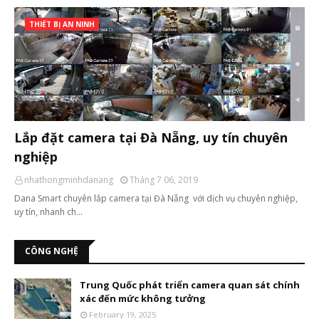
THIẾT BỊ AN NINH
Lắp đặt camera tại Đà Nẵng, uy tín chuyên
nghiệp
nhathongminhdanang
Tháng 7 06, 2019
Dana Smart chuyên lắp camera tại Đà Nẵng với dịch vụ chuyên nghiệp,
uy tín, nhanh ch…
CÔNG NGHỆ
Trung Quốc phát triển camera quan sát chính
xác đến mức không tưởng
February 19, 2025