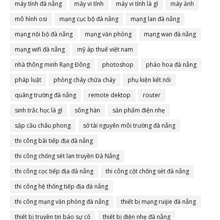
máy tính đà nẵng
máy vi tính
máy vi tính là gì
máy ảnh
mô hình osi
mạng cục bộ đà nẵng
mạng lan đà nẵng
mạng nội bộ đà nẵng
mạng văn phòng
mạng wan đà nẵng
mạng wifi đà nẵng
mỹ áp thuế việt nam
nhà thông minh Rạng Đông
photoshop
pháo hoa đà nẵng
pháp luật
phòng cháy chữa cháy
phụ kiện kết nối
quãng trường đà nẵng
remote dektop
router
sinh trắc học là gì
sông hàn
sản phẩm điện nhẹ
sập cầu châu phong
sở tài nguyên môi trường đà nẵng
thi công bãi tiếp địa đà nẵng
thi công chống sét lan truyền Đà Nẵng
thi công cọc tiếp địa đà nẵng
thi công cột chống sét đà nẵng
thi công hệ thống tiếp địa đà nẵng
thi công mạng văn phòng đà nẵng
thiết bị mạng ruijie đà nẵng
thiết bị truyền tin báo sự cố
thiết bị điện nhẹ đà nẵng