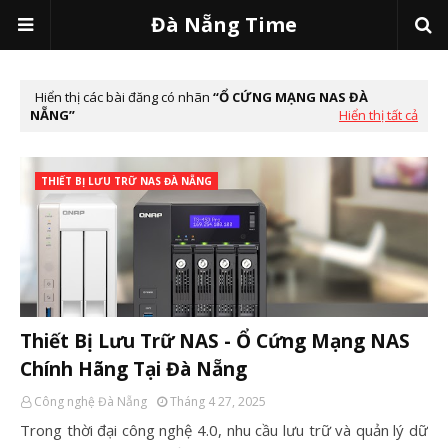
Đà Nẵng Time
Hiển thị các bài đăng có nhãn
Ổ CỨNG MẠNG NAS ĐÀ
NẴNG
Hiển thị tất cả
THIẾT BỊ LƯU TRỮ NAS ĐÀ NẴNG
Thiết Bị Lưu Trữ NAS - Ổ Cứng Mạng NAS
Chính Hãng Tại Đà Nẵng
Công nghệ Đà Nẵng
Tháng 4 27, 2025
Trong thời đại công nghệ 4.0, nhu cầu lưu trữ và quản lý dữ