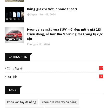
Bảng giá chi tiết Iphone 16 seri
September 09, 2024
Hyundai ra mắt ‘vua SUV’ mới đẹp mê ly giá 283
triệu đồng, rẻ hơn Kia Morning mà trang bị cực
xịn
August 09, 2024
CATEGORIES
Công Nghệ
57
Du Lịch
9
TAGS
khóa vân tay đà nẵng
khóa cửa vân tay đà nẵng