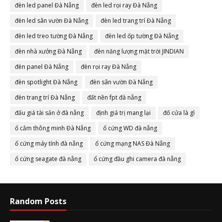
đèn led panel Đà Nẵng
đèn led rọi ray Đà Nẵng
đèn led sân vườn Đà Nẵng
đèn led trang trí Đà Nẵng
đèn led treo tường Đà Nẵng
đèn led ốp tường Đà Nẵng
đèn nhà xưởng Đà Nẵng
đèn năng lượng mặt trời JINDIAN
đèn panel Đà Nẵng
đèn rọi ray Đà Nẵng
đèn spotlight Đà Nẵng
đèn sân vườn Đà Nẵng
đèn trang trí Đà Nẵng
đất nền fpt đà nẵng
đấu giá tài sản ở đà nẵng
định giá trị mang lại
đố cửa là gì
ổ cắm thông minh Đà Nẵng
ổ cứng WD đà nẵng
ổ cứng máy tính đà nẵng
ổ cứng mạng NAS Đà Nẵng
ổ cứng seagate đà nẵng
ổ cứng đầu ghi camera đà nẵng
Random Posts