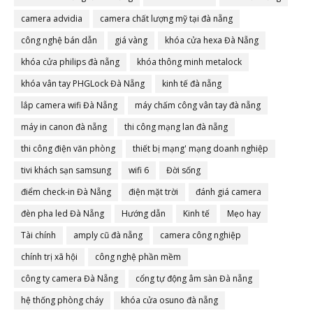
camera advidia
camera chất lượng mỹ tại đà nẵng
công nghệ bán dẫn
giá vàng
khóa cửa hexa Đà Nẵng
khóa cửa philips đà nẵng
khóa thông minh metalock
khóa vân tay PHGLock Đà Nẵng
kinh tế đà nẵng
lắp camera wifi Đà Nẵng
máy chấm công vân tay đà nẵng
máy in canon đà nẵng
thi công mạng lan đà nẵng
thi công điện văn phòng
thiết bị mạng' mạng doanh nghiệp
tivi khách sạn samsung
wifi 6
Đời sống
điểm check-in Đà Nẵng
điện mặt trời
đánh giá camera
đèn pha led Đà Nẵng
Hướng dẫn
Kinh tế
Mẹo hay
Tài chính
amply cũ đà nẵng
camera công nghiệp
chính trị xã hội
công nghệ phần mềm
công ty camera Đà Nẵng
cổng tự động âm sàn Đà nẵng
hệ thống phòng cháy
khóa cửa osuno đà nẵng