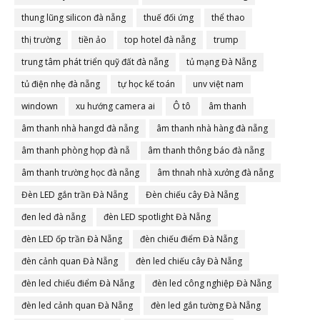
thung lũng silicon đà nẵng
thuế đối ứng
thể thao
thị trường
tiền ảo
top hotel đà nẵng
trump
trung tâm phát triển quỹ đất đà nẵng
tủ mạng Đà Nẵng
tủ điện nhẹ đà nẵng
tự học kế toán
unv việt nam
windown
xu hướng camera ai
Ô tô
âm thanh
âm thanh nhà hangd đà nẵng
âm thanh nhà hàng đà nẵng
âm thanh phòng họp đà nẵ
âm thanh thông báo đà nẵng
âm thanh trường học đà nẵng
âm thnah nhà xưởng đà nẵng
Đèn LED gắn trần Đà Nẵng
Đèn chiếu cây Đà Nẵng
đen led đà nẵng
đèn LED spotlight Đà Nẵng
đèn LED ốp trần Đà Nẵng
đèn chiếu điểm Đà Nẵng
đèn cảnh quan Đà Nẵng
đèn led chiếu cây Đà Nẵng
đèn led chiếu điểm Đà Nẵng
đèn led công nghiệp Đà Nẵng
đèn led cảnh quan Đà Nẵng
đèn led gắn tường Đà Nẵng