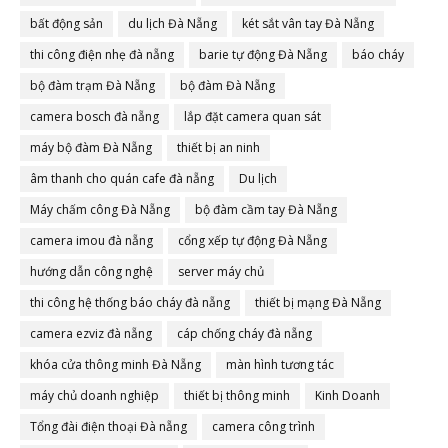
bất động sản
du lịch Đà Nẵng
két sắt vân tay Đà Nẵng
thi công điện nhẹ đà nẵng
barie tự động Đà Nẵng
báo cháy
bộ đàm trạm Đà Nẵng
bộ đàm Đà Nẵng
camera bosch đà nẵng
lắp đặt camera quan sát
máy bộ đàm Đà Nẵng
thiết bị an ninh
âm thanh cho quán cafe đà nẵng
Du lịch
Máy chấm công Đà Nẵng
bộ đàm cầm tay Đà Nẵng
camera imou đà nẵng
cổng xếp tự động Đà Nẵng
hướng dẫn công nghệ
server máy chủ
thi công hệ thống báo cháy đà nẵng
thiết bị mạng Đà Nẵng
camera ezviz đà nẵng
cáp chống cháy đà nẵng
khóa cửa thông minh Đà Nẵng
màn hình tương tác
máy chủ doanh nghiệp
thiết bị thông minh
Kinh Doanh
Tổng đài điện thoại Đà nẵng
camera công trình