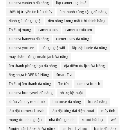
camera vantech đà nẵng
lắp camera tại huế
thiết bị truyền tin báo cháy
âm thanh công cộng đà nẵng
đánh giá công nghệ
đèn năng lượng mặt trời chính hãng
Thiết bị mạng
camera axis
camera ebitcam
camera hanwha đà nẵng
camera unv đà nẵng
camera yoosee
công nghệ wifi
lắp đặt barie đà nẵng
máy chấm công ronald jack Đà nẵng
âm thanh phòng họp đà nẵng
địa điểm du lịch Đà Nẵng
ống nhựa HDPE Đà Nẵng
Smart Tivi
Thiết bị âm thanh đà nẵng
Tin tức
camera bosch
camera honeywell đà nẵng
hỗ trợ kỹ thuật
khóa vân tay metalock
loa bose đà nẵng
loa đà nẵng
lắp đặt camera bosch
lắp đặt tổng đài điện thoại
máy tính
mạng doanh nghiệp
nhà thông minh
robot hút bụi
wifi
Router cân bằng tải Đà nẵng
android tv box
barie đà nẵng