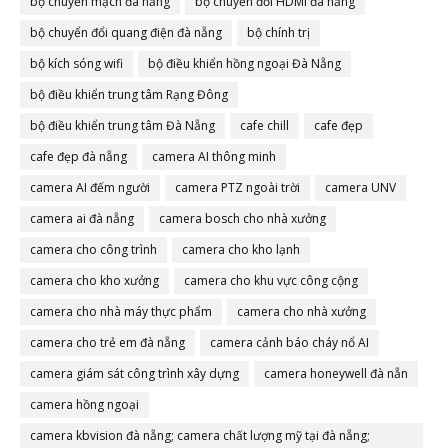
bộ chuyển mạch đà nẵng
bộ chuyển đổi HDMI đà nẵng
bộ chuyển đổi quang điện đà nẵng
bộ chính trị
bộ kích sóng wifi
bộ điều khiển hồng ngoại Đà Nẵng
bộ điều khiển trung tâm Rạng Đông
bộ điều khiển trung tâm Đà Nẵng
cafe chill
cafe đẹp
cafe đẹp đà nẵng
camera AI thông minh
camera AI đếm người
camera PTZ ngoài trời
camera UNV
camera ai đà nẵng
camera bosch cho nhà xưởng
camera cho công trình
camera cho kho lạnh
camera cho kho xưởng
camera cho khu vực công cộng
camera cho nhà máy thực phẩm
camera cho nhà xưởng
camera cho trẻ em đà nẵng
camera cảnh báo cháy nổ AI
camera giám sát công trình xây dựng
camera honeywell đà nẵn
camera hồng ngoại
camera kbvision đà nẵng; camera chất lượng mỹ tại đà nẵng;