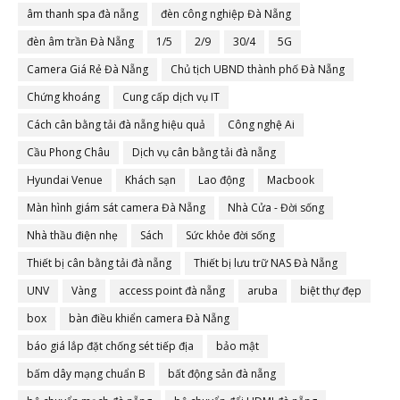
âm thanh spa đà nẵng
đèn công nghiệp Đà Nẵng
đèn âm trần Đà Nẵng
1/5
2/9
30/4
5G
Camera Giá Rẻ Đà Nẵng
Chủ tịch UBND thành phố Đà Nẵng
Chứng khoáng
Cung cấp dịch vụ IT
Cách cân bằng tải đà nẵng hiệu quả
Công nghệ Ai
Cầu Phong Châu
Dịch vụ cân bằng tải đà nẵng
Hyundai Venue
Khách sạn
Lao động
Macbook
Màn hình giám sát camera Đà Nẵng
Nhà Cửa - Đời sống
Nhà thầu điện nhẹ
Sách
Sức khỏe đời sống
Thiết bị cân bằng tải đà nẵng
Thiết bị lưu trữ NAS Đà Nẵng
UNV
Vàng
access point đà nẵng
aruba
biệt thự đẹp
box
bàn điều khiển camera Đà Nẵng
báo giá lắp đặt chống sét tiếp địa
bảo mật
bấm dây mạng chuẩn B
bất động sản đà nẵng