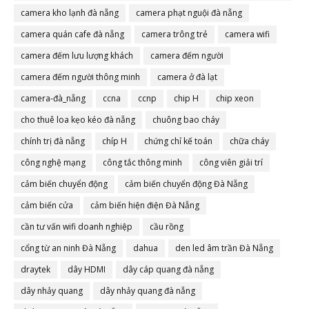
camera đà nẵng
camera kho lạnh đà nẵng
camera phạt nguội đà nẵng
camera quán cafe đà nẵng
camera trông trẻ
camera wifi
camera đếm lưu lượng khách
camera đếm người
camera đếm người thông minh
camera ở đà lạt
camera-đà_nẵng
ccna
ccnp
chip H
chip xeon
cho thuê loa kẹo kéo đà nẵng
chuông bao cháy
chính trị đà nẵng
chíp H
chứng chỉ kế toán
chữa cháy
công nghệ mạng
công tắc thông minh
công viên giải trí
cảm biến chuyển động
cảm biến chuyển động Đà Nẵng
cảm biến cửa
cảm biến hiện điện Đà Nẵng
cần tư vấn wifi doanh nghiệp
cầu rồng
cổng từ an ninh Đà Nẵng
dahua
den led âm trần Đà Nẵng
draytek
dây HDMI
dây cáp quang đà nẵng
dây nhảy quang
dây nhảy quang đà nẵng