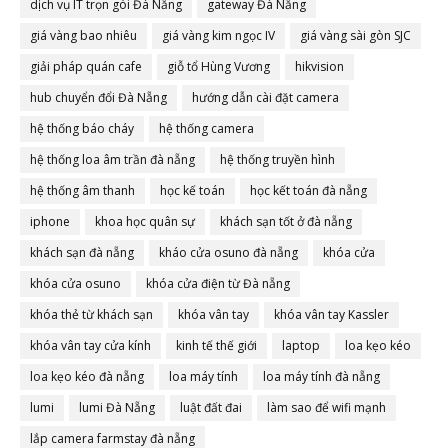
dịch vụ IT trọn gói Đà Nẵng
gateway Đà Nẵng
giá vàng bao nhiêu
giá vàng kim ngọc IV
giá vàng sài gòn SJC
giải pháp quán cafe
giỗ tổ Hùng Vương
hikvision
hub chuyển đổi Đà Nẵng
hướng dẫn cài đặt camera
hệ thống báo cháy
hệ thống camera
hệ thống loa âm trần đà nẵng
hệ thống truyền hình
hệ thống âm thanh
học kế toán
học kết toán đà nẵng
iphone
khoa học quân sự
khách sạn tốt ở đà nẵng
khách sạn đà nẵng
kháo cửa osuno đà nẵng
khóa cửa
khóa cửa osuno
khóa cửa điện từ Đà nẵng
khóa thẻ từ khách sạn
khóa vân tay
khóa vân tay Kassler
khóa vân tay cửa kính
kinh tế thế giới
laptop
loa kẹo kéo
loa kẹo kéo đà nẵng
loa máy tính
loa máy tính đà nẵng
lumi
lumi Đà Nẵng
luật đất đai
làm sao để wifi mạnh
lắp camera farmstay đà nẵng