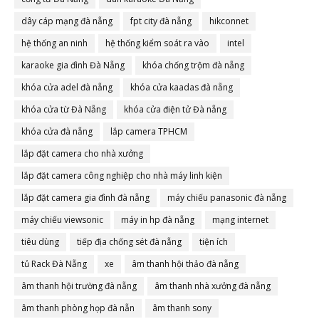
dây cáp mạng đà nẵng
fpt city đà nẵng
hikconnet
hệ thống an ninh
hệ thống kiểm soát ra vào
intel
karaoke gia đình Đà Nẵng
khóa chống trộm đà nẵng
khóa cửa adel đà nẵng
khóa cửa kaadas đà nẵng
khóa cửa từ Đà Nẵng
khóa cửa điện tử Đà nẵng
khóa cửa đà nẵng
lắp camera TPHCM
lắp đặt camera cho nhà xưởng
lắp đặt camera công nghiệp cho nhà máy linh kiện
lắp đặt camera gia đình đà nẵng
máy chiếu panasonic đà nẵng
máy chiếu viewsonic
máy in hp đà nẵng
mạng internet
tiêu dùng
tiếp địa chống sét đà nẵng
tiện ích
tủ Rack Đà Nẵng
xe
âm thanh hội thảo đà nẵng
âm thanh hội trường đà nẵng
âm thanh nhà xưởng đà nẵng
âm thanh phòng họp đà nẵn
âm thanh sony