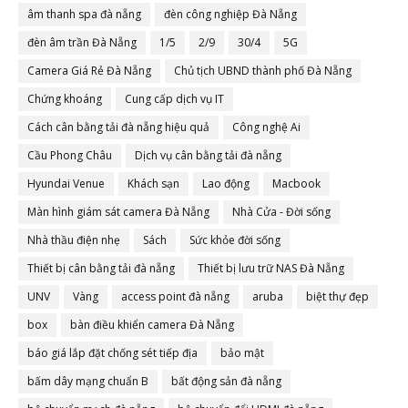
âm thanh spa đà nẵng
đèn công nghiệp Đà Nẵng
đèn âm trần Đà Nẵng
1/5
2/9
30/4
5G
Camera Giá Rẻ Đà Nẵng
Chủ tịch UBND thành phố Đà Nẵng
Chứng khoáng
Cung cấp dịch vụ IT
Cách cân bằng tải đà nẵng hiệu quả
Công nghệ Ai
Cầu Phong Châu
Dịch vụ cân bằng tải đà nẵng
Hyundai Venue
Khách sạn
Lao động
Macbook
Màn hình giám sát camera Đà Nẵng
Nhà Cửa - Đời sống
Nhà thầu điện nhẹ
Sách
Sức khỏe đời sống
Thiết bị cân bằng tải đà nẵng
Thiết bị lưu trữ NAS Đà Nẵng
UNV
Vàng
access point đà nẵng
aruba
biệt thự đẹp
box
bàn điều khiển camera Đà Nẵng
báo giá lắp đặt chống sét tiếp địa
bảo mật
bấm dây mạng chuẩn B
bất động sản đà nẵng