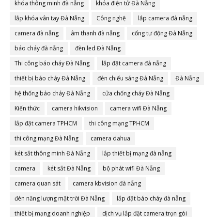
khóa thông minh đà nẵng
khóa điện tử Đà Nẵng
lắp khóa vân tay Đà Nẵng
Công nghệ
lắp camera đà nẵng
camera đà nẵng
âm thanh đà nẵng
cổng tự động Đà Nẵng
báo cháy đà nẵng
đèn led Đà Nẵng
Thi công báo cháy Đà Nẵng
lắp đặt camera đà nẵng
thiết bị báo cháy Đà Nẵng
đèn chiếu sáng Đà Nẵng
Đà Nẵng
hệ thống báo cháy Đà Nẵng
cửa chống cháy Đà Nẵng
Kiến thức
camera hikvision
camera wifi Đà Nẵng
lắp đặt camera TPHCM
thi công mạng TPHCM
thi công mạng Đà Nẵng
camera dahua
két sắt thông minh Đà Nẵng
lắp thiết bị mạng đà nẵng
camera
két sắt Đà Nẵng
bộ phát wifi Đà Nẵng
camera quan sát
camera kbvision đà nẵng
đèn năng lượng mặt trời Đà Nẵng
lắp đặt báo cháy đà nẵng
thiết bị mạng doanh nghiệp
dịch vụ lắp đặt camera trọn gói