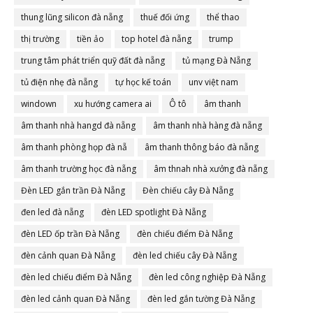
thung lũng silicon đà nẵng
thuế đối ứng
thể thao
thị trường
tiền ảo
top hotel đà nẵng
trump
trung tâm phát triển quỹ đất đà nẵng
tủ mạng Đà Nẵng
tủ điện nhẹ đà nẵng
tự học kế toán
unv việt nam
windown
xu hướng camera ai
Ô tô
âm thanh
âm thanh nhà hangd đà nẵng
âm thanh nhà hàng đà nẵng
âm thanh phòng họp đà nẵ
âm thanh thông báo đà nẵng
âm thanh trường học đà nẵng
âm thnah nhà xưởng đà nẵng
Đèn LED gắn trần Đà Nẵng
Đèn chiếu cây Đà Nẵng
đen led đà nẵng
đèn LED spotlight Đà Nẵng
đèn LED ốp trần Đà Nẵng
đèn chiếu điểm Đà Nẵng
đèn cảnh quan Đà Nẵng
đèn led chiếu cây Đà Nẵng
đèn led chiếu điểm Đà Nẵng
đèn led công nghiệp Đà Nẵng
đèn led cảnh quan Đà Nẵng
đèn led gắn tường Đà Nẵng