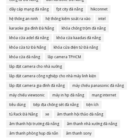
dây cáp mạng đà nẵng
fpt city đà nẵng
hikconnet
hệ thống an ninh
hệ thống kiểm soát ra vào
intel
karaoke gia đình Đà Nẵng
khóa chống trộm đà nẵng
khóa cửa adel đà nẵng
khóa cửa kaadas đà nẵng
khóa cửa từ Đà Nẵng
khóa cửa điện tử Đà nẵng
khóa cửa đà nẵng
lắp camera TPHCM
lắp đặt camera cho nhà xưởng
lắp đặt camera công nghiệp cho nhà máy linh kiện
lắp đặt camera gia đình đà nẵng
máy chiếu panasonic đà nẵng
máy chiếu viewsonic
máy in hp đà nẵng
mạng internet
tiêu dùng
tiếp địa chống sét đà nẵng
tiện ích
tủ Rack Đà Nẵng
xe
âm thanh hội thảo đà nẵng
âm thanh hội trường đà nẵng
âm thanh nhà xưởng đà nẵng
âm thanh phòng họp đà nẵn
âm thanh sony