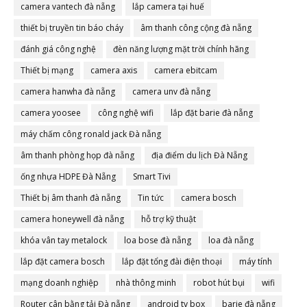
camera vantech đà nẵng
lắp camera tại huế
thiết bị truyền tin báo cháy
âm thanh công cộng đà nẵng
đánh giá công nghệ
đèn năng lượng mặt trời chính hãng
Thiết bị mạng
camera axis
camera ebitcam
camera hanwha đà nẵng
camera unv đà nẵng
camera yoosee
công nghệ wifi
lắp đặt barie đà nẵng
máy chấm công ronald jack Đà nẵng
âm thanh phòng họp đà nẵng
địa điểm du lịch Đà Nẵng
ống nhựa HDPE Đà Nẵng
Smart Tivi
Thiết bị âm thanh đà nẵng
Tin tức
camera bosch
camera honeywell đà nẵng
hỗ trợ kỹ thuật
khóa vân tay metalock
loa bose đà nẵng
loa đà nẵng
lắp đặt camera bosch
lắp đặt tổng đài điện thoại
máy tính
mạng doanh nghiệp
nhà thông minh
robot hút bụi
wifi
Router cân bằng tải Đà nẵng
android tv box
barie đà nẵng