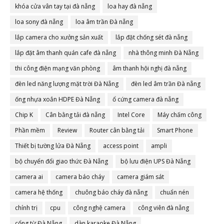
khóa cửa vân tay tại đà nẵng
loa hay đà nẵng
loa sony đà nẵng
loa âm trần Đà nẵng
lắp camera cho xưởng sản xuất
lắp đặt chống sét đà nẵng
lắp đặt âm thanh quán cafe đà nẵng
nhà thông minh Đà Nẵng
thi công điện mạng văn phòng
âm thanh hội nghị đà nẵng
đèn led năng lượng mặt trời Đà Nẵng
đèn led âm trần Đà nẵng
ống nhựa xoắn HDPE Đà Nẵng
ổ cứng camera đà nẵng
Chip K
Cân bằng tải đà nẵng
Intel Core
Máy chấm công
Phần mềm
Review
Router cân bằng tải
Smart Phone
Thiết bị tường lửa Đà Nẵng
access point
ampli
bộ chuyển đổi giao thức Đà Nẵng
bộ lưu điện UPS Đà Nẵng
camera ai
camera báo cháy
camera giám sát
camera hệ thống
chuông báo cháy đà nẵng
chuẩn nén
chính trị
cpu
công nghệ camera
công viên đà nẵng
cổng từ Đà Nẵng
dàn karaoke Đà Nẵng