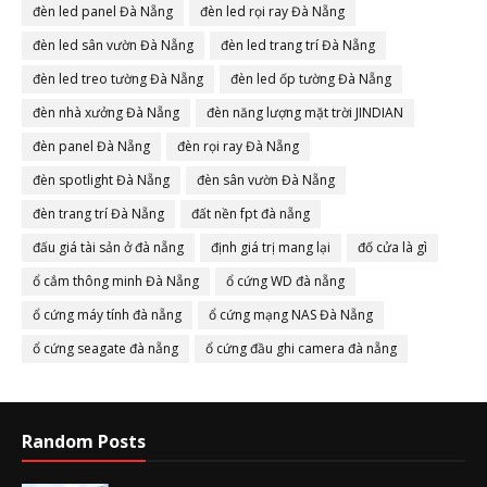
đèn led panel Đà Nẵng
đèn led rọi ray Đà Nẵng
đèn led sân vườn Đà Nẵng
đèn led trang trí Đà Nẵng
đèn led treo tường Đà Nẵng
đèn led ốp tường Đà Nẵng
đèn nhà xưởng Đà Nẵng
đèn năng lượng mặt trời JINDIAN
đèn panel Đà Nẵng
đèn rọi ray Đà Nẵng
đèn spotlight Đà Nẵng
đèn sân vườn Đà Nẵng
đèn trang trí Đà Nẵng
đất nền fpt đà nẵng
đấu giá tài sản ở đà nẵng
định giá trị mang lại
đố cửa là gì
ổ cắm thông minh Đà Nẵng
ổ cứng WD đà nẵng
ổ cứng máy tính đà nẵng
ổ cứng mạng NAS Đà Nẵng
ổ cứng seagate đà nẵng
ổ cứng đầu ghi camera đà nẵng
Random Posts