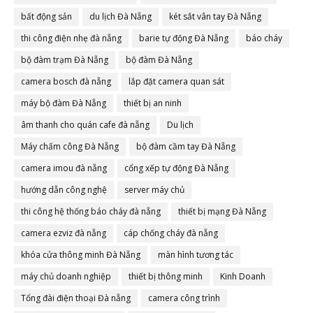
bất động sản
du lịch Đà Nẵng
két sắt vân tay Đà Nẵng
thi công điện nhẹ đà nẵng
barie tự động Đà Nẵng
báo cháy
bộ đàm trạm Đà Nẵng
bộ đàm Đà Nẵng
camera bosch đà nẵng
lắp đặt camera quan sát
máy bộ đàm Đà Nẵng
thiết bị an ninh
âm thanh cho quán cafe đà nẵng
Du lịch
Máy chấm công Đà Nẵng
bộ đàm cầm tay Đà Nẵng
camera imou đà nẵng
cổng xếp tự động Đà Nẵng
hướng dẫn công nghệ
server máy chủ
thi công hệ thống báo cháy đà nẵng
thiết bị mạng Đà Nẵng
camera ezviz đà nẵng
cáp chống cháy đà nẵng
khóa cửa thông minh Đà Nẵng
màn hình tương tác
máy chủ doanh nghiệp
thiết bị thông minh
Kinh Doanh
Tổng đài điện thoại Đà nẵng
camera công trình