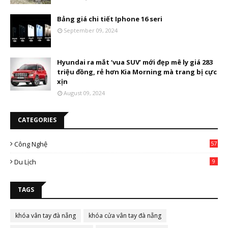
Bảng giá chi tiết Iphone 16 seri
September 09, 2024
Hyundai ra mắt ‘vua SUV’ mới đẹp mê ly giá 283
triệu đồng, rẻ hơn Kia Morning mà trang bị cực
xịn
August 09, 2024
CATEGORIES
Công Nghệ
57
Du Lịch
9
TAGS
khóa vân tay đà nẵng
khóa cửa vân tay đà nẵng