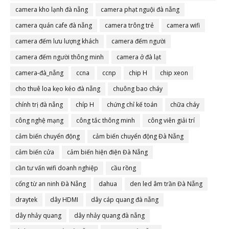
camera đà nẵng
camera kho lạnh đà nẵng
camera phạt nguội đà nẵng
camera quán cafe đà nẵng
camera trông trẻ
camera wifi
camera đếm lưu lượng khách
camera đếm người
camera đếm người thông minh
camera ở đà lạt
camera-đà_nẵng
ccna
ccnp
chip H
chip xeon
cho thuê loa kẹo kéo đà nẵng
chuông bao cháy
chính trị đà nẵng
chíp H
chứng chỉ kế toán
chữa cháy
công nghệ mạng
công tắc thông minh
công viên giải trí
cảm biến chuyển động
cảm biến chuyển động Đà Nẵng
cảm biến cửa
cảm biến hiện điện Đà Nẵng
cần tư vấn wifi doanh nghiệp
cầu rồng
cổng từ an ninh Đà Nẵng
dahua
den led âm trần Đà Nẵng
draytek
dây HDMI
dây cáp quang đà nẵng
dây nhảy quang
dây nhảy quang đà nẵng