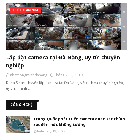
THIẾT BỊ AN NINH
Lắp đặt camera tại Đà Nẵng, uy tín chuyên
nghiệp
nhathongminhdanang
Tháng 7 06, 2019
Dana Smart chuyên lắp camera tại Đà Nẵng với dịch vụ chuyên nghiệp,
uy tín, nhanh ch…
CÔNG NGHỆ
Trung Quốc phát triển camera quan sát chính
xác đến mức không tưởng
February 19, 2025