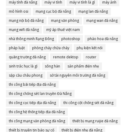
máy tính đà nẵng
máy vi tính
máy vi tính là gì
máy ảnh
mô hình osi
mạng cục bộ đà nẵng
mạng lan đà nẵng
mạng nội bộ đà nẵng
mạng văn phòng
mạng wan đà nẵng
mạng wifi đà nẵng
mỹ áp thuế việt nam
nhà thông minh Rạng Đông
photoshop
pháo hoa đà nẵng
pháp luật
phòng cháy chữa cháy
phụ kiện kết nối
quãng trường đà nẵng
remote dektop
router
sinh trắc học là gì
sông hàn
sản phẩm điện nhẹ
sập cầu châu phong
sở tài nguyên môi trường đà nẵng
thi công bãi tiếp địa đà nẵng
thi công chống sét lan truyền Đà Nẵng
thi công cọc tiếp địa đà nẵng
thi công cột chống sét đà nẵng
thi công hệ thống tiếp địa đà nẵng
thi công mạng văn phòng đà nẵng
thiết bị mạng ruijie đà nẵng
thiết bị truyền tin báo sự cố
thiết bị điện nhẹ đà nẵng