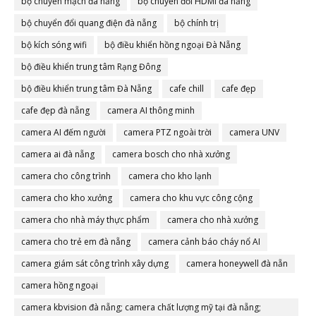
bộ chuyển mạch đà nẵng
bộ chuyển đổi HDMI đà nẵng
bộ chuyển đổi quang điện đà nẵng
bộ chính trị
bộ kích sóng wifi
bộ điều khiển hồng ngoại Đà Nẵng
bộ điều khiển trung tâm Rạng Đông
bộ điều khiển trung tâm Đà Nẵng
cafe chill
cafe đẹp
cafe đẹp đà nẵng
camera AI thông minh
camera AI đếm người
camera PTZ ngoài trời
camera UNV
camera ai đà nẵng
camera bosch cho nhà xưởng
camera cho công trình
camera cho kho lạnh
camera cho kho xưởng
camera cho khu vực công cộng
camera cho nhà máy thực phẩm
camera cho nhà xưởng
camera cho trẻ em đà nẵng
camera cảnh báo cháy nổ AI
camera giám sát công trình xây dựng
camera honeywell đà nẵn
camera hồng ngoại
camera kbvision đà nẵng; camera chất lượng mỹ tại đà nẵng;