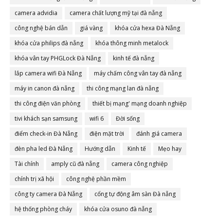
camera advidia
camera chất lượng mỹ tại đà nẵng
công nghệ bán dẫn
giá vàng
khóa cửa hexa Đà Nẵng
khóa cửa philips đà nẵng
khóa thông minh metalock
khóa vân tay PHGLock Đà Nẵng
kinh tế đà nẵng
lắp camera wifi Đà Nẵng
máy chấm công vân tay đà nẵng
máy in canon đà nẵng
thi công mạng lan đà nẵng
thi công điện văn phòng
thiết bị mạng' mạng doanh nghiệp
tivi khách sạn samsung
wifi 6
Đời sống
điểm check-in Đà Nẵng
điện mặt trời
đánh giá camera
đèn pha led Đà Nẵng
Hướng dẫn
Kinh tế
Mẹo hay
Tài chính
amply cũ đà nẵng
camera công nghiệp
chính trị xã hội
công nghệ phần mềm
công ty camera Đà Nẵng
cổng tự động âm sàn Đà nẵng
hệ thống phòng cháy
khóa cửa osuno đà nẵng