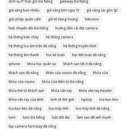
dịch vụ IT trọn gói Đà Nẵng
gateway Đà Nẵng
giá vàng bao nhiêu
giá vàng kim ngọc IV
giá vàng sài gòn SJC
giải pháp quán cafe
giỗ tổ Hùng Vương
hikvision
hub chuyển đổi Đà Nẵng
hướng dẫn cài đặt camera
hệ thống báo cháy
hệ thống camera
hệ thống loa âm trần đà nẵng
hệ thống truyền hình
hệ thống âm thanh
học kế toán
học kết toán đà nẵng
iphone
khoa học quân sự
khách sạn tốt ở đà nẵng
khách sạn đà nẵng
kháo cửa osuno đà nẵng
khóa cửa
khóa cửa osuno
khóa cửa điện từ Đà nẵng
khóa thẻ từ khách sạn
khóa vân tay
khóa vân tay Kassler
khóa vân tay cửa kính
kinh tế thế giới
laptop
loa kẹo kéo
loa kẹo kéo đà nẵng
loa máy tính
loa máy tính đà nẵng
lumi
lumi Đà Nẵng
luật đất đai
làm sao để wifi mạnh
lắp camera farmstay đà nẵng