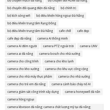
bộ chuyển mạch đà nẵng
bộ chuyển đổi HDMI đà nẵng
bộ chuyển đổi quang điện đà nẵng
bộ chính trị
bộ kích sóng wifi
bộ điều khiển hồng ngoại Đà Nẵng
bộ điều khiển trung tâm Rạng Đông
bộ điều khiển trung tâm Đà Nẵng
cafe chill
cafe đẹp
cafe đẹp đà nẵng
camera AI thông minh
camera AI đếm người
camera PTZ ngoài trời
camera UNV
camera ai đà nẵng
camera bosch cho nhà xưởng
camera cho công trình
camera cho kho lạnh
camera cho kho xưởng
camera cho khu vực công cộng
camera cho nhà máy thực phẩm
camera cho nhà xưởng
camera cho trẻ em đà nẵng
camera cảnh báo cháy nổ AI
camera giám sát công trình xây dựng
camera honeywell đà nẵn
camera hồng ngoại
camera kbvision đà nẵng; camera chất lượng mỹ tại đà nẵng;