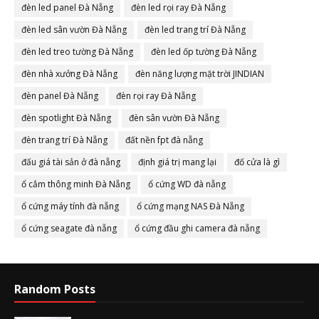
đèn led panel Đà Nẵng
đèn led rọi ray Đà Nẵng
đèn led sân vườn Đà Nẵng
đèn led trang trí Đà Nẵng
đèn led treo tường Đà Nẵng
đèn led ốp tường Đà Nẵng
đèn nhà xưởng Đà Nẵng
đèn năng lượng mặt trời JINDIAN
đèn panel Đà Nẵng
đèn rọi ray Đà Nẵng
đèn spotlight Đà Nẵng
đèn sân vườn Đà Nẵng
đèn trang trí Đà Nẵng
đất nền fpt đà nẵng
đấu giá tài sản ở đà nẵng
định giá trị mang lại
đố cửa là gì
ổ cắm thông minh Đà Nẵng
ổ cứng WD đà nẵng
ổ cứng máy tính đà nẵng
ổ cứng mạng NAS Đà Nẵng
ổ cứng seagate đà nẵng
ổ cứng đầu ghi camera đà nẵng
Random Posts