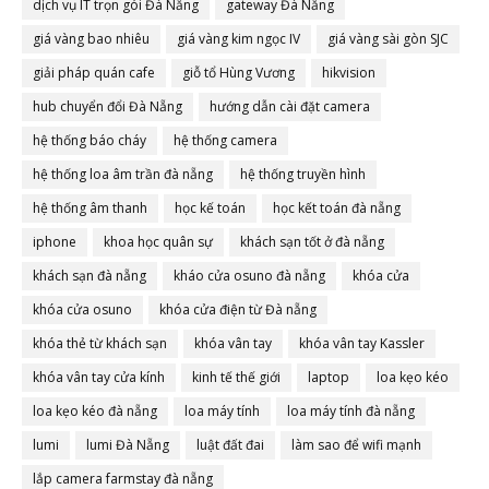
dịch vụ IT trọn gói Đà Nẵng
gateway Đà Nẵng
giá vàng bao nhiêu
giá vàng kim ngọc IV
giá vàng sài gòn SJC
giải pháp quán cafe
giỗ tổ Hùng Vương
hikvision
hub chuyển đổi Đà Nẵng
hướng dẫn cài đặt camera
hệ thống báo cháy
hệ thống camera
hệ thống loa âm trần đà nẵng
hệ thống truyền hình
hệ thống âm thanh
học kế toán
học kết toán đà nẵng
iphone
khoa học quân sự
khách sạn tốt ở đà nẵng
khách sạn đà nẵng
kháo cửa osuno đà nẵng
khóa cửa
khóa cửa osuno
khóa cửa điện từ Đà nẵng
khóa thẻ từ khách sạn
khóa vân tay
khóa vân tay Kassler
khóa vân tay cửa kính
kinh tế thế giới
laptop
loa kẹo kéo
loa kẹo kéo đà nẵng
loa máy tính
loa máy tính đà nẵng
lumi
lumi Đà Nẵng
luật đất đai
làm sao để wifi mạnh
lắp camera farmstay đà nẵng