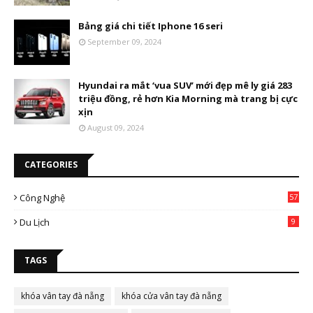
Bảng giá chi tiết Iphone 16 seri
September 09, 2024
Hyundai ra mắt ‘vua SUV’ mới đẹp mê ly giá 283
triệu đồng, rẻ hơn Kia Morning mà trang bị cực
xịn
August 09, 2024
CATEGORIES
Công Nghệ
57
Du Lịch
9
TAGS
khóa vân tay đà nẵng
khóa cửa vân tay đà nẵng