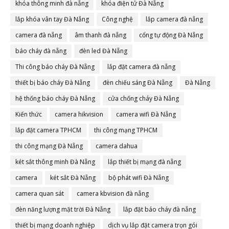
khóa thông minh đà nẵng
khóa điện tử Đà Nẵng
lắp khóa vân tay Đà Nẵng
Công nghệ
lắp camera đà nẵng
camera đà nẵng
âm thanh đà nẵng
cổng tự động Đà Nẵng
báo cháy đà nẵng
đèn led Đà Nẵng
Thi công báo cháy Đà Nẵng
lắp đặt camera đà nẵng
thiết bị báo cháy Đà Nẵng
đèn chiếu sáng Đà Nẵng
Đà Nẵng
hệ thống báo cháy Đà Nẵng
cửa chống cháy Đà Nẵng
Kiến thức
camera hikvision
camera wifi Đà Nẵng
lắp đặt camera TPHCM
thi công mạng TPHCM
thi công mạng Đà Nẵng
camera dahua
két sắt thông minh Đà Nẵng
lắp thiết bị mạng đà nẵng
camera
két sắt Đà Nẵng
bộ phát wifi Đà Nẵng
camera quan sát
camera kbvision đà nẵng
đèn năng lượng mặt trời Đà Nẵng
lắp đặt báo cháy đà nẵng
thiết bị mạng doanh nghiệp
dịch vụ lắp đặt camera trọn gói