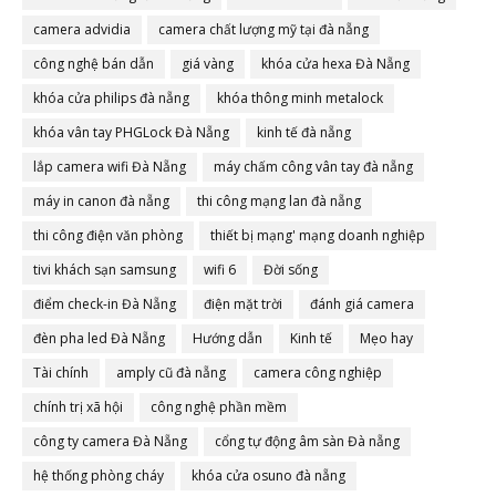
camera advidia
camera chất lượng mỹ tại đà nẵng
công nghệ bán dẫn
giá vàng
khóa cửa hexa Đà Nẵng
khóa cửa philips đà nẵng
khóa thông minh metalock
khóa vân tay PHGLock Đà Nẵng
kinh tế đà nẵng
lắp camera wifi Đà Nẵng
máy chấm công vân tay đà nẵng
máy in canon đà nẵng
thi công mạng lan đà nẵng
thi công điện văn phòng
thiết bị mạng' mạng doanh nghiệp
tivi khách sạn samsung
wifi 6
Đời sống
điểm check-in Đà Nẵng
điện mặt trời
đánh giá camera
đèn pha led Đà Nẵng
Hướng dẫn
Kinh tế
Mẹo hay
Tài chính
amply cũ đà nẵng
camera công nghiệp
chính trị xã hội
công nghệ phần mềm
công ty camera Đà Nẵng
cổng tự động âm sàn Đà nẵng
hệ thống phòng cháy
khóa cửa osuno đà nẵng