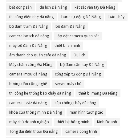
bất động sản
du lịch Đà Nẵng
két sắt vân tay Đà Nẵng
thi công điện nhẹ đà nẵng
barie tự động Đà Nẵng
báo cháy
bộ đàm trạm Đà Nẵng
bộ đàm Đà Nẵng
camera bosch đà nẵng
lắp đặt camera quan sát
máy bộ đàm Đà Nẵng
thiết bị an ninh
âm thanh cho quán cafe đà nẵng
Du lịch
Máy chấm công Đà Nẵng
bộ đàm cầm tay Đà Nẵng
camera imou đà nẵng
cổng xếp tự động Đà Nẵng
hướng dẫn công nghệ
server máy chủ
thi công hệ thống báo cháy đà nẵng
thiết bị mạng Đà Nẵng
camera ezviz đà nẵng
cáp chống cháy đà nẵng
khóa cửa thông minh Đà Nẵng
màn hình tương tác
máy chủ doanh nghiệp
thiết bị thông minh
Kinh Doanh
Tổng đài điện thoại Đà nẵng
camera công trình