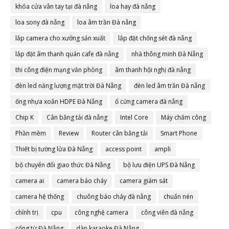
khóa cửa vân tay tại đà nẵng
loa hay đà nẵng
loa sony đà nẵng
loa âm trần Đà nẵng
lắp camera cho xưởng sản xuất
lắp đặt chống sét đà nẵng
lắp đặt âm thanh quán cafe đà nẵng
nhà thông minh Đà Nẵng
thi công điện mạng văn phòng
âm thanh hội nghị đà nẵng
đèn led năng lượng mặt trời Đà Nẵng
đèn led âm trần Đà nẵng
ống nhựa xoắn HDPE Đà Nẵng
ổ cứng camera đà nẵng
Chip K
Cân bằng tải đà nẵng
Intel Core
Máy chấm công
Phần mềm
Review
Router cân bằng tải
Smart Phone
Thiết bị tường lửa Đà Nẵng
access point
ampli
bộ chuyển đổi giao thức Đà Nẵng
bộ lưu điện UPS Đà Nẵng
camera ai
camera báo cháy
camera giám sát
camera hệ thống
chuông báo cháy đà nẵng
chuẩn nén
chính trị
cpu
công nghệ camera
công viên đà nẵng
cổng từ Đà Nẵng
dàn karaoke Đà Nẵng