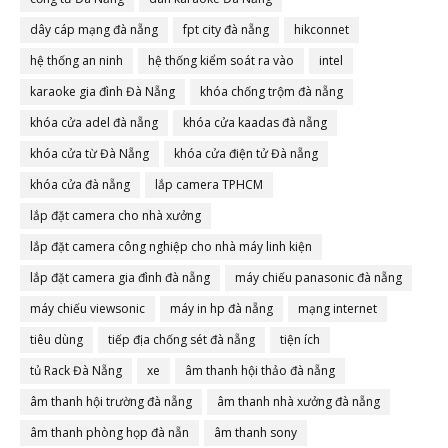
dây cáp mạng đà nẵng
fpt city đà nẵng
hikconnet
hệ thống an ninh
hệ thống kiểm soát ra vào
intel
karaoke gia đình Đà Nẵng
khóa chống trộm đà nẵng
khóa cửa adel đà nẵng
khóa cửa kaadas đà nẵng
khóa cửa từ Đà Nẵng
khóa cửa điện tử Đà nẵng
khóa cửa đà nẵng
lắp camera TPHCM
lắp đặt camera cho nhà xưởng
lắp đặt camera công nghiệp cho nhà máy linh kiện
lắp đặt camera gia đình đà nẵng
máy chiếu panasonic đà nẵng
máy chiếu viewsonic
máy in hp đà nẵng
mạng internet
tiêu dùng
tiếp địa chống sét đà nẵng
tiện ích
tủ Rack Đà Nẵng
xe
âm thanh hội thảo đà nẵng
âm thanh hội trường đà nẵng
âm thanh nhà xưởng đà nẵng
âm thanh phòng họp đà nẵn
âm thanh sony