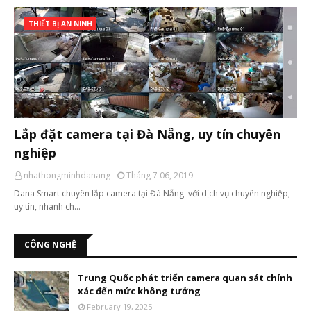
THIẾT BỊ AN NINH
Lắp đặt camera tại Đà Nẵng, uy tín chuyên
nghiệp
nhathongminhdanang
Tháng 7 06, 2019
Dana Smart chuyên lắp camera tại Đà Nẵng với dịch vụ chuyên nghiệp,
uy tín, nhanh ch…
CÔNG NGHỆ
Trung Quốc phát triển camera quan sát chính
xác đến mức không tưởng
February 19, 2025