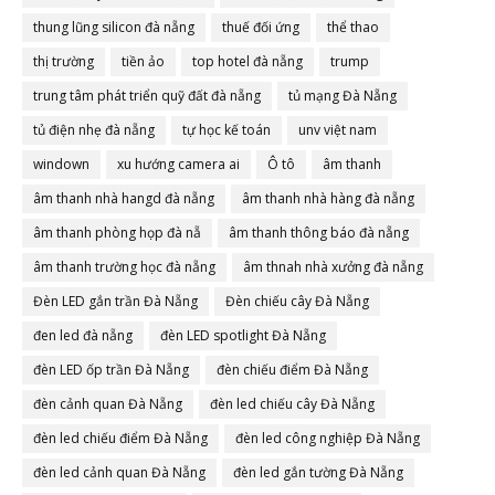
thung lũng silicon đà nẵng
thuế đối ứng
thể thao
thị trường
tiền ảo
top hotel đà nẵng
trump
trung tâm phát triển quỹ đất đà nẵng
tủ mạng Đà Nẵng
tủ điện nhẹ đà nẵng
tự học kế toán
unv việt nam
windown
xu hướng camera ai
Ô tô
âm thanh
âm thanh nhà hangd đà nẵng
âm thanh nhà hàng đà nẵng
âm thanh phòng họp đà nẵ
âm thanh thông báo đà nẵng
âm thanh trường học đà nẵng
âm thnah nhà xưởng đà nẵng
Đèn LED gắn trần Đà Nẵng
Đèn chiếu cây Đà Nẵng
đen led đà nẵng
đèn LED spotlight Đà Nẵng
đèn LED ốp trần Đà Nẵng
đèn chiếu điểm Đà Nẵng
đèn cảnh quan Đà Nẵng
đèn led chiếu cây Đà Nẵng
đèn led chiếu điểm Đà Nẵng
đèn led công nghiệp Đà Nẵng
đèn led cảnh quan Đà Nẵng
đèn led gắn tường Đà Nẵng