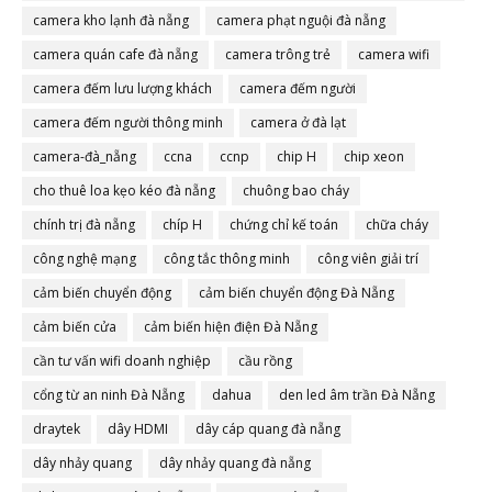
camera đà nẵng
camera kho lạnh đà nẵng
camera phạt nguội đà nẵng
camera quán cafe đà nẵng
camera trông trẻ
camera wifi
camera đếm lưu lượng khách
camera đếm người
camera đếm người thông minh
camera ở đà lạt
camera-đà_nẵng
ccna
ccnp
chip H
chip xeon
cho thuê loa kẹo kéo đà nẵng
chuông bao cháy
chính trị đà nẵng
chíp H
chứng chỉ kế toán
chữa cháy
công nghệ mạng
công tắc thông minh
công viên giải trí
cảm biến chuyển động
cảm biến chuyển động Đà Nẵng
cảm biến cửa
cảm biến hiện điện Đà Nẵng
cần tư vấn wifi doanh nghiệp
cầu rồng
cổng từ an ninh Đà Nẵng
dahua
den led âm trần Đà Nẵng
draytek
dây HDMI
dây cáp quang đà nẵng
dây nhảy quang
dây nhảy quang đà nẵng