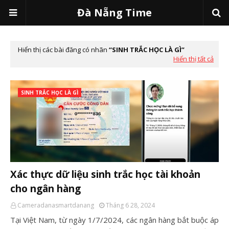
Đà Nẵng Time
Hiển thị các bài đăng có nhãn
SINH TRẮC HỌC LÀ GÌ
Hiển thị tất cả
SINH TRẮC HỌC LÀ GÌ
Xác thực dữ liệu sinh trắc học tài khoản
cho ngân hàng
Cameradanasmartdanang
Tháng 6 28, 2024
Tại Việt Nam, từ ngày 1/7/2024, các ngân hàng bắt buộc áp