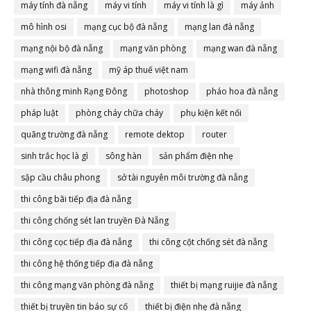
máy tính đà nẵng
máy vi tính
máy vi tính là gì
máy ảnh
mô hình osi
mạng cục bộ đà nẵng
mạng lan đà nẵng
mạng nội bộ đà nẵng
mạng văn phòng
mạng wan đà nẵng
mạng wifi đà nẵng
mỹ áp thuế việt nam
nhà thông minh Rạng Đông
photoshop
pháo hoa đà nẵng
pháp luật
phòng cháy chữa cháy
phụ kiện kết nối
quãng trường đà nẵng
remote dektop
router
sinh trắc học là gì
sông hàn
sản phẩm điện nhẹ
sập cầu châu phong
sở tài nguyên môi trường đà nẵng
thi công bãi tiếp địa đà nẵng
thi công chống sét lan truyền Đà Nẵng
thi công cọc tiếp địa đà nẵng
thi công cột chống sét đà nẵng
thi công hệ thống tiếp địa đà nẵng
thi công mạng văn phòng đà nẵng
thiết bị mạng ruijie đà nẵng
thiết bị truyền tin báo sự cố
thiết bị điện nhẹ đà nẵng