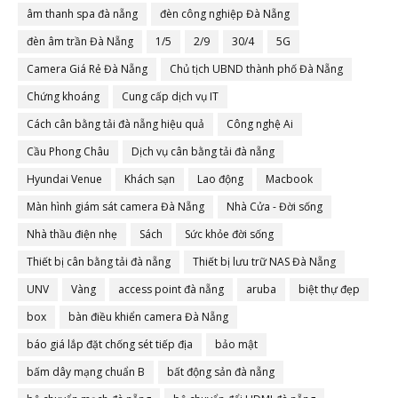
âm thanh spa đà nẵng
đèn công nghiệp Đà Nẵng
đèn âm trần Đà Nẵng
1/5
2/9
30/4
5G
Camera Giá Rẻ Đà Nẵng
Chủ tịch UBND thành phố Đà Nẵng
Chứng khoáng
Cung cấp dịch vụ IT
Cách cân bằng tải đà nẵng hiệu quả
Công nghệ Ai
Cầu Phong Châu
Dịch vụ cân bằng tải đà nẵng
Hyundai Venue
Khách sạn
Lao động
Macbook
Màn hình giám sát camera Đà Nẵng
Nhà Cửa - Đời sống
Nhà thầu điện nhẹ
Sách
Sức khỏe đời sống
Thiết bị cân bằng tải đà nẵng
Thiết bị lưu trữ NAS Đà Nẵng
UNV
Vàng
access point đà nẵng
aruba
biệt thự đẹp
box
bàn điều khiển camera Đà Nẵng
báo giá lắp đặt chống sét tiếp địa
bảo mật
bấm dây mạng chuẩn B
bất động sản đà nẵng