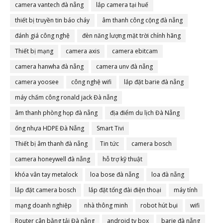
camera vantech đà nẵng
lắp camera tại huế
thiết bị truyền tin báo cháy
âm thanh công cộng đà nẵng
đánh giá công nghệ
đèn năng lượng mặt trời chính hãng
Thiết bị mạng
camera axis
camera ebitcam
camera hanwha đà nẵng
camera unv đà nẵng
camera yoosee
công nghệ wifi
lắp đặt barie đà nẵng
máy chấm công ronald jack Đà nẵng
âm thanh phòng họp đà nẵng
địa điểm du lịch Đà Nẵng
ống nhựa HDPE Đà Nẵng
Smart Tivi
Thiết bị âm thanh đà nẵng
Tin tức
camera bosch
camera honeywell đà nẵng
hỗ trợ kỹ thuật
khóa vân tay metalock
loa bose đà nẵng
loa đà nẵng
lắp đặt camera bosch
lắp đặt tổng đài điện thoại
máy tính
mạng doanh nghiệp
nhà thông minh
robot hút bụi
wifi
Router cân bằng tải Đà nẵng
android tv box
barie đà nẵng