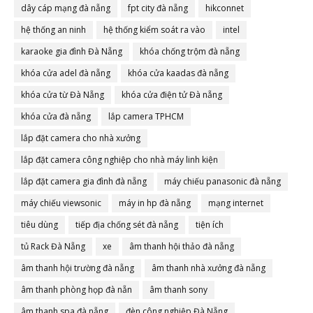
dây cáp mạng đà nẵng
fpt city đà nẵng
hikconnet
hệ thống an ninh
hệ thống kiểm soát ra vào
intel
karaoke gia đình Đà Nẵng
khóa chống trộm đà nẵng
khóa cửa adel đà nẵng
khóa cửa kaadas đà nẵng
khóa cửa từ Đà Nẵng
khóa cửa điện tử Đà nẵng
khóa cửa đà nẵng
lắp camera TPHCM
lắp đặt camera cho nhà xưởng
lắp đặt camera công nghiệp cho nhà máy linh kiện
lắp đặt camera gia đình đà nẵng
máy chiếu panasonic đà nẵng
máy chiếu viewsonic
máy in hp đà nẵng
mạng internet
tiêu dùng
tiếp địa chống sét đà nẵng
tiện ích
tủ Rack Đà Nẵng
xe
âm thanh hội thảo đà nẵng
âm thanh hội trường đà nẵng
âm thanh nhà xưởng đà nẵng
âm thanh phòng họp đà nẵn
âm thanh sony
âm thanh spa đà nẵng
đèn công nghiệp Đà Nẵng