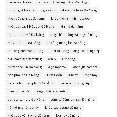
camera advidia
camera chất lượng mỹ tại đà nẵng
công nghệ bán dẫn
giá vàng
khóa cửa hexa Đà Nẵng
khóa cửa philips đà nẵng
khóa thông minh metalock
khóa vân tay PHGLock Đà Nẵng
kinh tế đà nẵng
lắp camera wifi Đà Nẵng
máy chấm công vân tay đà nẵng
máy in canon đà nẵng
thi công mạng lan đà nẵng
thi công điện văn phòng
thiết bị mạng' mạng doanh nghiệp
tivi khách sạn samsung
wifi 6
Đời sống
điểm check-in Đà Nẵng
điện mặt trời
đánh giá camera
đèn pha led Đà Nẵng
Hướng dẫn
Kinh tế
Mẹo hay
Tài chính
amply cũ đà nẵng
camera công nghiệp
chính trị xã hội
công nghệ phần mềm
công ty camera Đà Nẵng
cổng tự động âm sàn Đà nẵng
hệ thống phòng cháy
khóa cửa osuno đà nẵng
khóa cửa vân tay tại đà nẵng
loa hay đà nẵng