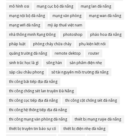
mô hình osi
mạng cục bộ đà nẵng
mạng lan đà nẵng
mạng nội bộ đà nẵng
mạng văn phòng
mạng wan đà nẵng
mạng wifi đà nẵng
mỹ áp thuế việt nam
nhà thông minh Rạng Đông
photoshop
pháo hoa đà nẵng
pháp luật
phòng cháy chữa cháy
phụ kiện kết nối
quãng trường đà nẵng
remote dektop
router
sinh trắc học là gì
sông hàn
sản phẩm điện nhẹ
sập cầu châu phong
sở tài nguyên môi trường đà nẵng
thi công bãi tiếp địa đà nẵng
thi công chống sét lan truyền Đà Nẵng
thi công cọc tiếp địa đà nẵng
thi công cột chống sét đà nẵng
thi công hệ thống tiếp địa đà nẵng
thi công mạng văn phòng đà nẵng
thiết bị mạng ruijie đà nẵng
thiết bị truyền tin báo sự cố
thiết bị điện nhẹ đà nẵng