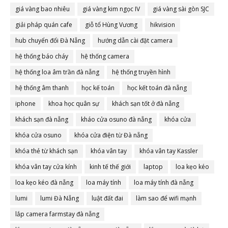
giá vàng bao nhiêu
giá vàng kim ngọc IV
giá vàng sài gòn SJC
giải pháp quán cafe
giỗ tổ Hùng Vương
hikvision
hub chuyển đổi Đà Nẵng
hướng dẫn cài đặt camera
hệ thống báo cháy
hệ thống camera
hệ thống loa âm trần đà nẵng
hệ thống truyền hình
hệ thống âm thanh
học kế toán
học kết toán đà nẵng
iphone
khoa học quân sự
khách sạn tốt ở đà nẵng
khách sạn đà nẵng
kháo cửa osuno đà nẵng
khóa cửa
khóa cửa osuno
khóa cửa điện từ Đà nẵng
khóa thẻ từ khách sạn
khóa vân tay
khóa vân tay Kassler
khóa vân tay cửa kính
kinh tế thế giới
laptop
loa kẹo kéo
loa kẹo kéo đà nẵng
loa máy tính
loa máy tính đà nẵng
lumi
lumi Đà Nẵng
luật đất đai
làm sao để wifi mạnh
lắp camera farmstay đà nẵng