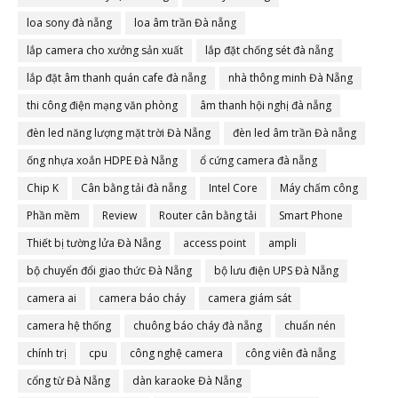
loa sony đà nẵng
loa âm trần Đà nẵng
lắp camera cho xưởng sản xuất
lắp đặt chống sét đà nẵng
lắp đặt âm thanh quán cafe đà nẵng
nhà thông minh Đà Nẵng
thi công điện mạng văn phòng
âm thanh hội nghị đà nẵng
đèn led năng lượng mặt trời Đà Nẵng
đèn led âm trần Đà nẵng
ống nhựa xoắn HDPE Đà Nẵng
ổ cứng camera đà nẵng
Chip K
Cân bằng tải đà nẵng
Intel Core
Máy chấm công
Phần mềm
Review
Router cân bằng tải
Smart Phone
Thiết bị tường lửa Đà Nẵng
access point
ampli
bộ chuyển đổi giao thức Đà Nẵng
bộ lưu điện UPS Đà Nẵng
camera ai
camera báo cháy
camera giám sát
camera hệ thống
chuông báo cháy đà nẵng
chuẩn nén
chính trị
cpu
công nghệ camera
công viên đà nẵng
cổng từ Đà Nẵng
dàn karaoke Đà Nẵng