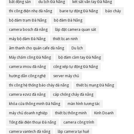
bất động sản
du lịch Đà Nẵng
két sắt vân tay Đà Nẵng
thi công điện nhẹ đà nẵng
barie tự động Đà Nẵng
báo cháy
bộ đàm trạm Đà Nẵng
bộ đàm Đà Nẵng
camera bosch đà nẵng
lắp đặt camera quan sát
máy bộ đàm Đà Nẵng
thiết bị an ninh
âm thanh cho quán cafe đà nẵng
Du lịch
Máy chấm công Đà Nẵng
bộ đàm cầm tay Đà Nẵng
camera imou đà nẵng
cổng xếp tự động Đà Nẵng
hướng dẫn công nghệ
server máy chủ
thi công hệ thống báo cháy đà nẵng
thiết bị mạng Đà Nẵng
camera ezviz đà nẵng
cáp chống cháy đà nẵng
khóa cửa thông minh Đà Nẵng
màn hình tương tác
máy chủ doanh nghiệp
thiết bị thông minh
Kinh Doanh
Tổng đài điện thoại Đà nẵng
camera công trình
camera vantech đà nẵng
lắp camera tại huế