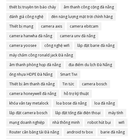
thiết bị truyền tin báo cháy
âm thanh công cộng đà nẵng
đánh giá công nghệ
đèn năng lượng mặt trời chính hãng
Thiết bị mạng
camera axis
camera ebitcam
camera hanwha đà nẵng
camera unv đà nẵng
camera yoosee
công nghệ wifi
lắp đặt barie đà nẵng
máy chấm công ronald jack Đà nẵng
âm thanh phòng họp đà nẵng
địa điểm du lịch Đà Nẵng
ống nhựa HDPE Đà Nẵng
Smart Tivi
Thiết bị âm thanh đà nẵng
Tin tức
camera bosch
camera honeywell đà nẵng
hỗ trợ kỹ thuật
khóa vân tay metalock
loa bose đà nẵng
loa đà nẵng
lắp đặt camera bosch
lắp đặt tổng đài điện thoại
máy tính
mạng doanh nghiệp
nhà thông minh
robot hút bụi
wifi
Router cân bằng tải Đà nẵng
android tv box
barie đà nẵng