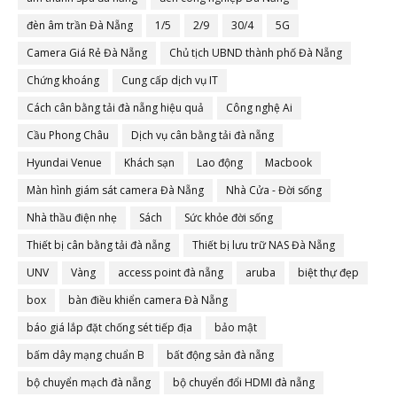
đèn âm trần Đà Nẵng
1/5
2/9
30/4
5G
Camera Giá Rẻ Đà Nẵng
Chủ tịch UBND thành phố Đà Nẵng
Chứng khoáng
Cung cấp dịch vụ IT
Cách cân bằng tải đà nẵng hiệu quả
Công nghệ Ai
Cầu Phong Châu
Dịch vụ cân bằng tải đà nẵng
Hyundai Venue
Khách sạn
Lao động
Macbook
Màn hình giám sát camera Đà Nẵng
Nhà Cửa - Đời sống
Nhà thầu điện nhẹ
Sách
Sức khỏe đời sống
Thiết bị cân bằng tải đà nẵng
Thiết bị lưu trữ NAS Đà Nẵng
UNV
Vàng
access point đà nẵng
aruba
biệt thự đẹp
box
bàn điều khiển camera Đà Nẵng
báo giá lắp đặt chống sét tiếp địa
bảo mật
bấm dây mạng chuẩn B
bất động sản đà nẵng
bộ chuyển mạch đà nẵng
bộ chuyển đổi HDMI đà nẵng