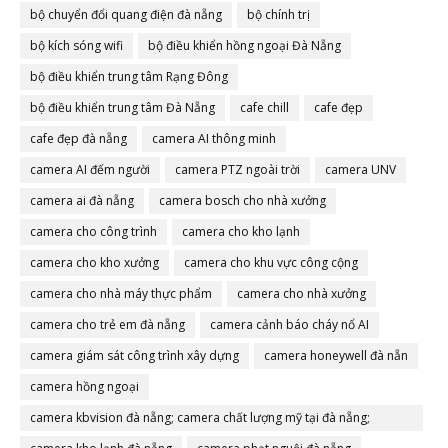
bộ chuyển đổi quang điện đà nẵng
bộ chính trị
bộ kích sóng wifi
bộ điều khiển hồng ngoại Đà Nẵng
bộ điều khiển trung tâm Rạng Đông
bộ điều khiển trung tâm Đà Nẵng
cafe chill
cafe đẹp
cafe đẹp đà nẵng
camera AI thông minh
camera AI đếm người
camera PTZ ngoài trời
camera UNV
camera ai đà nẵng
camera bosch cho nhà xưởng
camera cho công trình
camera cho kho lạnh
camera cho kho xưởng
camera cho khu vực công cộng
camera cho nhà máy thực phẩm
camera cho nhà xưởng
camera cho trẻ em đà nẵng
camera cảnh báo cháy nổ AI
camera giám sát công trình xây dựng
camera honeywell đà nẵn
camera hồng ngoại
camera kbvision đà nẵng; camera chất lượng mỹ tại đà nẵng;
camera đà nẵng