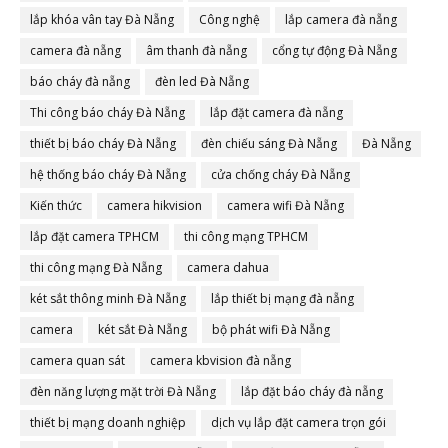
lắp khóa vân tay Đà Nẵng
Công nghệ
lắp camera đà nẵng
camera đà nẵng
âm thanh đà nẵng
cổng tự động Đà Nẵng
báo cháy đà nẵng
đèn led Đà Nẵng
Thi công báo cháy Đà Nẵng
lắp đặt camera đà nẵng
thiết bị báo cháy Đà Nẵng
đèn chiếu sáng Đà Nẵng
Đà Nẵng
hệ thống báo cháy Đà Nẵng
cửa chống cháy Đà Nẵng
Kiến thức
camera hikvision
camera wifi Đà Nẵng
lắp đặt camera TPHCM
thi công mạng TPHCM
thi công mạng Đà Nẵng
camera dahua
két sắt thông minh Đà Nẵng
lắp thiết bị mạng đà nẵng
camera
két sắt Đà Nẵng
bộ phát wifi Đà Nẵng
camera quan sát
camera kbvision đà nẵng
đèn năng lượng mặt trời Đà Nẵng
lắp đặt báo cháy đà nẵng
thiết bị mạng doanh nghiệp
dịch vụ lắp đặt camera trọn gói