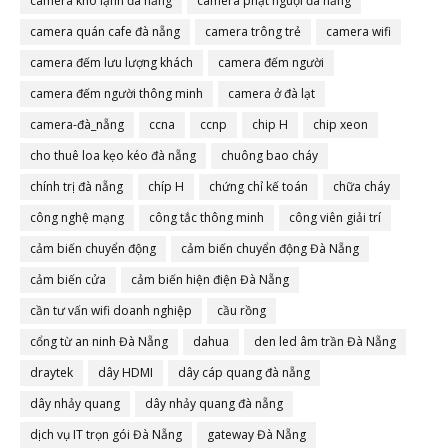
camera kho lạnh đà nẵng
camera phạt nguội đà nẵng
camera quán cafe đà nẵng
camera trông trẻ
camera wifi
camera đếm lưu lượng khách
camera đếm người
camera đếm người thông minh
camera ở đà lạt
camera-đà_nẵng
ccna
ccnp
chip H
chip xeon
cho thuê loa kẹo kéo đà nẵng
chuông bao cháy
chính trị đà nẵng
chíp H
chứng chỉ kế toán
chữa cháy
công nghệ mạng
công tắc thông minh
công viên giải trí
cảm biến chuyển động
cảm biến chuyển động Đà Nẵng
cảm biến cửa
cảm biến hiện điện Đà Nẵng
cần tư vấn wifi doanh nghiệp
cầu rồng
cổng từ an ninh Đà Nẵng
dahua
den led âm trần Đà Nẵng
draytek
dây HDMI
dây cáp quang đà nẵng
dây nhảy quang
dây nhảy quang đà nẵng
dịch vụ IT trọn gói Đà Nẵng
gateway Đà Nẵng