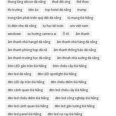
thung lũng silicon đà nẵng
thuế đối ứng
thể thao
thị trường
tiền ảo
top hotel đà nẵng
trump
trung tâm phát triển quỹ đất đà nẵng
tủ mạng Đà Nẵng
tủ điện nhẹ đà nẵng
tự học kế toán
unv việt nam
windown
xu hướng camera ai
Ô tô
âm thanh
âm thanh nhà hangd đà nẵng
âm thanh nhà hàng đà nẵng
âm thanh phòng họp đà nẵ
âm thanh thông báo đà nẵng
âm thanh trường học đà nẵng
âm thnah nhà xưởng đà nẵng
Đèn LED gắn trần Đà Nẵng
Đèn chiếu cây Đà Nẵng
đen led đà nẵng
đèn LED spotlight Đà Nẵng
đèn LED ốp trần Đà Nẵng
đèn chiếu điểm Đà Nẵng
đèn cảnh quan Đà Nẵng
đèn led chiếu cây Đà Nẵng
đèn led chiếu điểm Đà Nẵng
đèn led công nghiệp Đà Nẵng
đèn led cảnh quan Đà Nẵng
đèn led gắn tường Đà Nẵng
đèn led panel Đà Nẵng
đèn led rọi ray Đà Nẵng