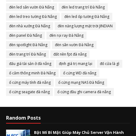
đèn led sân vườn Đà Nẵng
đèn led trang trí Đà Nẵng
đèn led treo tường Đà Nẵng
đèn led ốp tường Đà Nẵng
đèn nhà xưởng Đà Nẵng
đèn năng lượng mặt trời JINDIAN
đèn panel Đà Nẵng
đèn rọi ray Đà Nẵng
đèn spotlight Đà Nẵng
đèn sân vườn Đà Nẵng
đèn trang trí Đà Nẵng
đất nền fpt đà nẵng
đấu giá tài sản ở đà nẵng
định giá trị mang lại
đố cửa là gì
ổ cắm thông minh Đà Nẵng
ổ cứng WD đà nẵng
ổ cứng máy tính đà nẵng
ổ cứng mạng NAS Đà Nẵng
ổ cứng seagate đà nẵng
ổ cứng đầu ghi camera đà nẵng
Random Posts
Bật Mí Bí Mật Giúp Máy Chủ Server Vận Hành