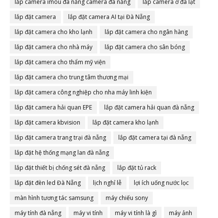
lắp camera imou đà nẵng camera đà nẵng
lắp camera ở đà lạt
lắp đặt camera
lắp đặt camera AI tại Đà Nẵng
lắp đặt camera cho kho lạnh
lắp đặt camera cho ngân hàng
lắp đặt camera cho nhà máy
lắp đặt camera cho sân bóng
lắp đặt camera cho thẩm mỹ viện
lắp đặt camera cho trung tâm thương mại
lắp đặt camera công nghiệp cho nha máy linh kiện
lắp đặt camera hải quan EPE
lắp đặt camera hải quan đà nẵng
lắp đặt camera kbvision
lắp đặt camera kho lạnh
lắp đặt camera trang trại đà nẵng
lắp đặt camera tại đà nẵng
lắp đặt hệ thống mạng lan đà nẵng
lắp đặt thiết bị chống sét đà nẵng
lắp đặt tủ rack
lắp đặt đèn led Đà Nẵng
lịch nghỉ lễ
lợi ích uống nước lọc
màn hình tương tác samsung
máy chiếu sony
máy tính đà nẵng
máy vi tính
máy vi tính là gì
máy ảnh