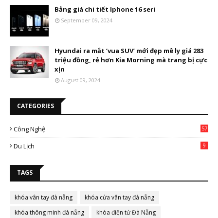
Bảng giá chi tiết Iphone 16 seri
September 09, 2024
Hyundai ra mắt ‘vua SUV’ mới đẹp mê ly giá 283
triệu đồng, rẻ hơn Kia Morning mà trang bị cực
xịn
August 09, 2024
CATEGORIES
Công Nghệ
57
Du Lịch
9
TAGS
khóa vân tay đà nẵng
khóa cửa vân tay đà nẵng
khóa thông minh đà nẵng
khóa điện tử Đà Nẵng