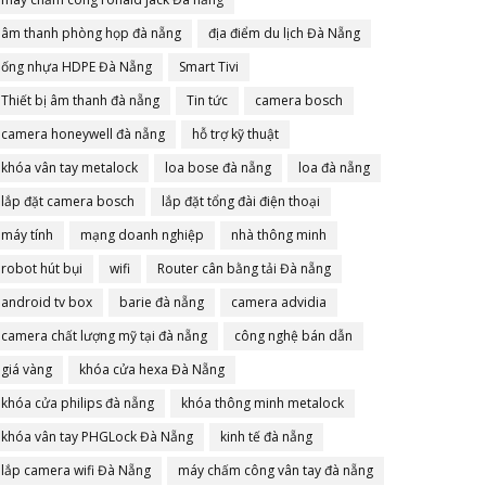
âm thanh phòng họp đà nẵng
địa điểm du lịch Đà Nẵng
ống nhựa HDPE Đà Nẵng
Smart Tivi
Thiết bị âm thanh đà nẵng
Tin tức
camera bosch
camera honeywell đà nẵng
hỗ trợ kỹ thuật
khóa vân tay metalock
loa bose đà nẵng
loa đà nẵng
lắp đặt camera bosch
lắp đặt tổng đài điện thoại
máy tính
mạng doanh nghiệp
nhà thông minh
robot hút bụi
wifi
Router cân bằng tải Đà nẵng
android tv box
barie đà nẵng
camera advidia
camera chất lượng mỹ tại đà nẵng
công nghệ bán dẫn
giá vàng
khóa cửa hexa Đà Nẵng
khóa cửa philips đà nẵng
khóa thông minh metalock
khóa vân tay PHGLock Đà Nẵng
kinh tế đà nẵng
lắp camera wifi Đà Nẵng
máy chấm công vân tay đà nẵng