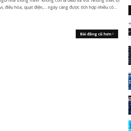
gôi nhà thông minh” không còn là điều xa vời. Những thiết bị
vi, điều hòa, quạt điện,… ngày càng được tích hợp nhiều cô…
Bài đăng cũ hơn