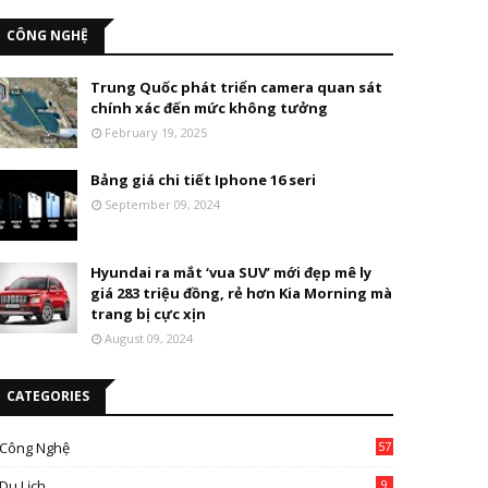
CÔNG NGHỆ
Trung Quốc phát triển camera quan sát
chính xác đến mức không tưởng
February 19, 2025
Bảng giá chi tiết Iphone 16 seri
September 09, 2024
Hyundai ra mắt ‘vua SUV’ mới đẹp mê ly
giá 283 triệu đồng, rẻ hơn Kia Morning mà
trang bị cực xịn
August 09, 2024
CATEGORIES
Công Nghệ
57
Du Lịch
9