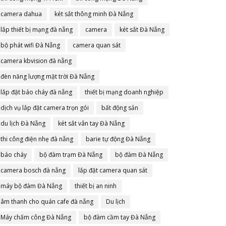
camera dahua
két sắt thông minh Đà Nẵng
lắp thiết bị mạng đà nẵng
camera
két sắt Đà Nẵng
bộ phát wifi Đà Nẵng
camera quan sát
camera kbvision đà nẵng
đèn năng lượng mặt trời Đà Nẵng
lắp đặt báo cháy đà nẵng
thiết bị mạng doanh nghiệp
dịch vụ lắp đặt camera trọn gói
bất động sản
du lịch Đà Nẵng
két sắt vân tay Đà Nẵng
thi công điện nhẹ đà nẵng
barie tự động Đà Nẵng
báo cháy
bộ đàm trạm Đà Nẵng
bộ đàm Đà Nẵng
camera bosch đà nẵng
lắp đặt camera quan sát
máy bộ đàm Đà Nẵng
thiết bị an ninh
âm thanh cho quán cafe đà nẵng
Du lịch
Máy chấm công Đà Nẵng
bộ đàm cầm tay Đà Nẵng