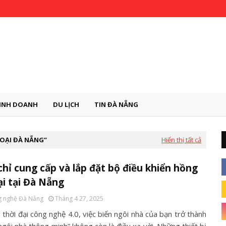
INH DOANH
DU LỊCH
TIN ĐÀ NẴNG
GOẠI ĐÀ NẴNG
Hiển thị tất cả
chỉ cung cấp và lắp đặt bộ điều khiển hồng
i tại Đà Nẵng
 nghệ Đà Nẵng
Tháng 4 27, 2025
thời đại công nghệ 4.0, việc biến ngôi nhà của bạn trở thành