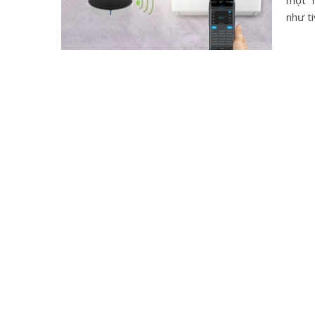
một “n
như ti