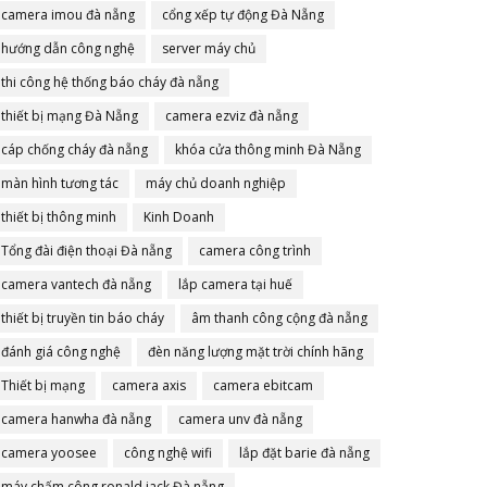
camera imou đà nẵng
cổng xếp tự động Đà Nẵng
hướng dẫn công nghệ
server máy chủ
thi công hệ thống báo cháy đà nẵng
thiết bị mạng Đà Nẵng
camera ezviz đà nẵng
cáp chống cháy đà nẵng
khóa cửa thông minh Đà Nẵng
màn hình tương tác
máy chủ doanh nghiệp
thiết bị thông minh
Kinh Doanh
Tổng đài điện thoại Đà nẵng
camera công trình
camera vantech đà nẵng
lắp camera tại huế
thiết bị truyền tin báo cháy
âm thanh công cộng đà nẵng
đánh giá công nghệ
đèn năng lượng mặt trời chính hãng
Thiết bị mạng
camera axis
camera ebitcam
camera hanwha đà nẵng
camera unv đà nẵng
camera yoosee
công nghệ wifi
lắp đặt barie đà nẵng
máy chấm công ronald jack Đà nẵng