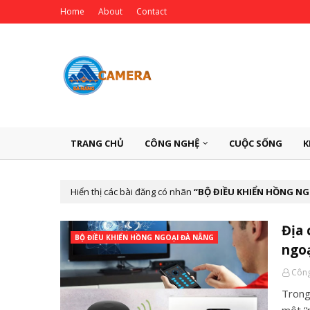
Home
About
Contact
TRANG CHỦ
CÔNG NGHỆ
CUỘC SỐNG
K
Hiển thị các bài đăng có nhãn
BỘ ĐIỀU KHIỂN HỒNG N
Địa 
BỘ ĐIỀU KHIỂN HỒNG NGOẠI ĐÀ NẴNG
ngoạ
Công
Trong 