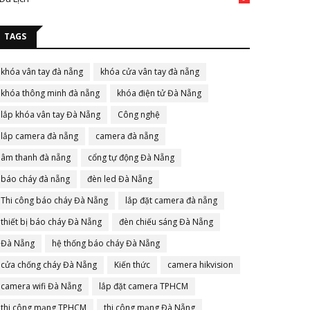
TAGS
khóa vân tay đà nẵng
khóa cửa vân tay đà nẵng
khóa thông minh đà nẵng
khóa điện tử Đà Nẵng
lắp khóa vân tay Đà Nẵng
Công nghệ
lắp camera đà nẵng
camera đà nẵng
âm thanh đà nẵng
cổng tự động Đà Nẵng
báo cháy đà nẵng
đèn led Đà Nẵng
Thi công báo cháy Đà Nẵng
lắp đặt camera đà nẵng
thiết bị báo cháy Đà Nẵng
đèn chiếu sáng Đà Nẵng
Đà Nẵng
hệ thống báo cháy Đà Nẵng
cửa chống cháy Đà Nẵng
Kiến thức
camera hikvision
camera wifi Đà Nẵng
lắp đặt camera TPHCM
thi công mạng TPHCM
thi công mạng Đà Nẵng