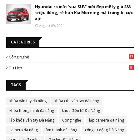
Hyundai ra mắt ‘vua SUV’ mới đẹp mê ly giá 283
triệu đồng, rẻ hơn Kia Morning mà trang bị cực
xịn
August 09, 2024
CATEGORIES
Công Nghệ
57
Du Lịch
9
TAGS
khóa vân tay đà nẵng
khóa cửa vân tay đà nẵng
khóa thông minh đà nẵng
khóa điện tử Đà Nẵng
lắp khóa vân tay Đà Nẵng
Công nghệ
lắp camera đà nẵng
camera đà nẵng
âm thanh đà nẵng
cổng tự động Đà Nẵng
báo cháy đà nẵng
đèn led Đà Nẵng