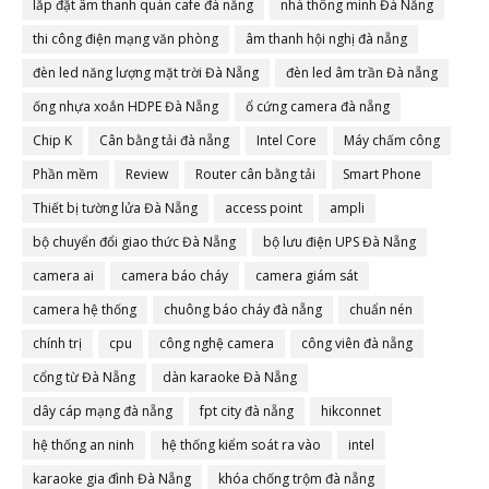
lắp đặt âm thanh quán cafe đà nẵng
nhà thông minh Đà Nẵng
thi công điện mạng văn phòng
âm thanh hội nghị đà nẵng
đèn led năng lượng mặt trời Đà Nẵng
đèn led âm trần Đà nẵng
ống nhựa xoắn HDPE Đà Nẵng
ổ cứng camera đà nẵng
Chip K
Cân bằng tải đà nẵng
Intel Core
Máy chấm công
Phần mềm
Review
Router cân bằng tải
Smart Phone
Thiết bị tường lửa Đà Nẵng
access point
ampli
bộ chuyển đổi giao thức Đà Nẵng
bộ lưu điện UPS Đà Nẵng
camera ai
camera báo cháy
camera giám sát
camera hệ thống
chuông báo cháy đà nẵng
chuẩn nén
chính trị
cpu
công nghệ camera
công viên đà nẵng
cổng từ Đà Nẵng
dàn karaoke Đà Nẵng
dây cáp mạng đà nẵng
fpt city đà nẵng
hikconnet
hệ thống an ninh
hệ thống kiểm soát ra vào
intel
karaoke gia đình Đà Nẵng
khóa chống trộm đà nẵng