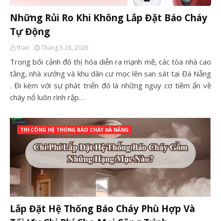
Những Rủi Ro Khi Không Lắp Đặt Báo Cháy
Tự Động
thao
Tháng 5 28, 2026
Trong bối cảnh đô thị hóa diễn ra mạnh mẽ, các tòa nhà cao
tầng, nhà xưởng và khu dân cư mọc lên san sát tại Đà Nẵng
. Đi kèm với sự phát triển đó là những nguy cơ tiềm ẩn về
cháy nổ luôn rình rập…
THI CÔNG HỆ THỐNG BÁO CHÁY ĐÀ NẴNG
Lắp Đặt Hệ Thống Báo Cháy Phù Hợp Và