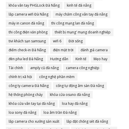
khóa vân tay PHGLock Đà Nẵng
kinh tế đà nẵng
lắp camera wifi Đà Nẵng
máy chấm công vân tay đà nẵng
máy in canon đà nẵng
thi công mạng lan đà nẵng
thi công điện văn phòng
thiết bị mạng' mạng doanh nghiệp
tivi khách sạn samsung
wifi 6
Đời sống
điểm check-in Đà Nẵng
điện mặt trời
đánh giá camera
đèn pha led Đà Nẵng
Hướng dẫn
Kinh tế
Mẹo hay
Tài chính
amply cũ đà nẵng
camera công nghiệp
chính trị xã hội
công nghệ phần mềm
công ty camera Đà Nẵng
cổng tự động âm sàn Đà nẵng
hệ thống phòng cháy
khóa cửa osuno đà nẵng
khóa cửa vân tay tại đà nẵng
loa hay đà nẵng
loa sony đà nẵng
loa âm trần Đà nẵng
lắp camera cho xưởng sản xuất
lắp đặt chống sét đà nẵng