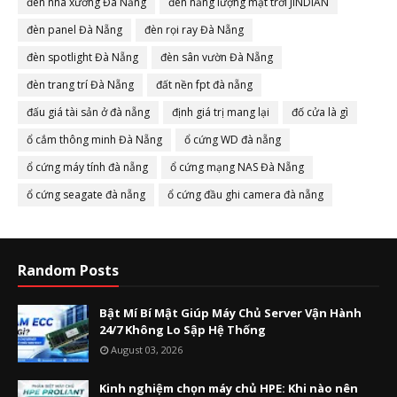
đèn nhà xưởng Đà Nẵng
đèn năng lượng mặt trời JINDIAN
đèn panel Đà Nẵng
đèn rọi ray Đà Nẵng
đèn spotlight Đà Nẵng
đèn sân vườn Đà Nẵng
đèn trang trí Đà Nẵng
đất nền fpt đà nẵng
đấu giá tài sản ở đà nẵng
định giá trị mang lại
đố cửa là gì
ổ cắm thông minh Đà Nẵng
ổ cứng WD đà nẵng
ổ cứng máy tính đà nẵng
ổ cứng mạng NAS Đà Nẵng
ổ cứng seagate đà nẵng
ổ cứng đầu ghi camera đà nẵng
Random Posts
Bật Mí Bí Mật Giúp Máy Chủ Server Vận Hành
24/7 Không Lo Sập Hệ Thống
August 03, 2026
Kinh nghiệm chọn máy chủ HPE: Khi nào nên