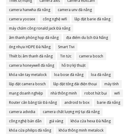
Thiết bị mạng
camera axis
camera ebitcam
camera hanwha đà nẵng
camera unv đà nẵng
camera yoosee
công nghệ wifi
lắp đặt barie đà nẵng
máy chấm công ronald jack Đà nẵng
âm thanh phòng họp đà nẵng
địa điểm du lịch Đà Nẵng
ống nhựa HDPE Đà Nẵng
Smart Tivi
Thiết bị âm thanh đà nẵng
Tin tức
camera bosch
camera honeywell đà nẵng
hỗ trợ kỹ thuật
khóa vân tay metalock
loa bose đà nẵng
loa đà nẵng
lắp đặt camera bosch
lắp đặt tổng đài điện thoại
máy tính
mạng doanh nghiệp
nhà thông minh
robot hút bụi
wifi
Router cân bằng tải Đà nẵng
android tv box
barie đà nẵng
camera advidia
camera chất lượng mỹ tại đà nẵng
công nghệ bán dẫn
giá vàng
khóa cửa hexa Đà Nẵng
khóa cửa philips đà nẵng
khóa thông minh metalock