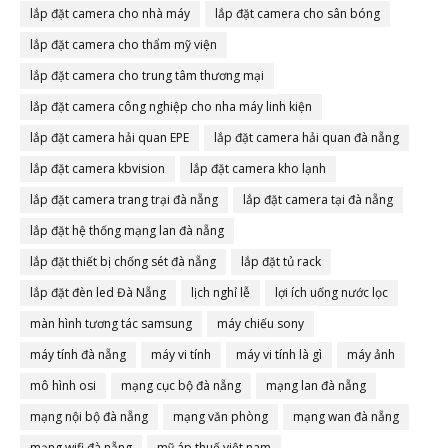
lắp đặt camera cho nhà máy
lắp đặt camera cho sân bóng
lắp đặt camera cho thẩm mỹ viện
lắp đặt camera cho trung tâm thương mại
lắp đặt camera công nghiệp cho nha máy linh kiện
lắp đặt camera hải quan EPE
lắp đặt camera hải quan đà nẵng
lắp đặt camera kbvision
lắp đặt camera kho lạnh
lắp đặt camera trang trại đà nẵng
lắp đặt camera tại đà nẵng
lắp đặt hệ thống mạng lan đà nẵng
lắp đặt thiết bị chống sét đà nẵng
lắp đặt tủ rack
lắp đặt đèn led Đà Nẵng
lịch nghỉ lễ
lợi ích uống nước lọc
màn hình tương tác samsung
máy chiếu sony
máy tính đà nẵng
máy vi tính
máy vi tính là gì
máy ảnh
mô hình osi
mạng cục bộ đà nẵng
mạng lan đà nẵng
mạng nội bộ đà nẵng
mạng văn phòng
mạng wan đà nẵng
mạng wifi đà nẵng
mỹ áp thuế việt nam