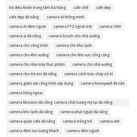
bộ điều khiển trung tâm Đà Nẵng
cafe chill
cafe đẹp
cafe đẹp đà nẵng
camera AI thông minh
camera AI đếm người
camera PTZ ngoài trời
camera UNV
camera ai đà nẵng
camera bosch cho nhà xưởng
camera cho công trình
camera cho kho lạnh
camera cho kho xưởng
camera cho khu vực công cộng
camera cho nhà máy thực phẩm
camera cho nhà xưởng
camera cho trẻ em đà nẵng
camera cảnh báo cháy nổ AI
camera giám sát công trình xây dựng
camera honeywell đà nẵn
camera hồng ngoại
camera kbvision đà nẵng; camera chất lượng mỹ tại đà nẵng;
camera đà nẵng
camera kho lạnh đà nẵng
camera phạt nguội đà nẵng
camera quán cafe đà nẵng
camera trông trẻ
camera wifi
camera đếm lưu lượng khách
camera đếm người