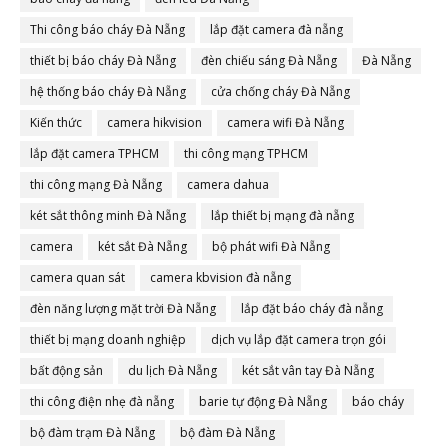
Thi công báo cháy Đà Nẵng
lắp đặt camera đà nẵng
thiết bị báo cháy Đà Nẵng
đèn chiếu sáng Đà Nẵng
Đà Nẵng
hệ thống báo cháy Đà Nẵng
cửa chống cháy Đà Nẵng
Kiến thức
camera hikvision
camera wifi Đà Nẵng
lắp đặt camera TPHCM
thi công mạng TPHCM
thi công mạng Đà Nẵng
camera dahua
két sắt thông minh Đà Nẵng
lắp thiết bị mạng đà nẵng
camera
két sắt Đà Nẵng
bộ phát wifi Đà Nẵng
camera quan sát
camera kbvision đà nẵng
đèn năng lượng mặt trời Đà Nẵng
lắp đặt báo cháy đà nẵng
thiết bị mạng doanh nghiệp
dịch vụ lắp đặt camera trọn gói
bất động sản
du lịch Đà Nẵng
két sắt vân tay Đà Nẵng
thi công điện nhẹ đà nẵng
barie tự động Đà Nẵng
báo cháy
bộ đàm trạm Đà Nẵng
bộ đàm Đà Nẵng