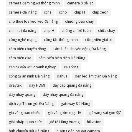
camera đếm người thông minh
camera ở đà lạt
camera-đà_nẵng
ccna
ccnp
chip H
chip xeon
cho thuê loa kẹo kéo đà nẵng
chuông bao cháy
chính trị đà nẵng
chíp H
chứng chỉ kế toán
chữa cháy
công nghệ mạng
công tắc thông minh
công viên giải trí
cảm biến chuyển động
cảm biến chuyển động Đà Nẵng
cảm biến cửa
cảm biến hiện điện Đà Nẵng
cần tư vấn wifi doanh nghiệp
cầu rồng
cổng từ an ninh Đà Nẵng
dahua
den led âm trần Đà Nẵng
draytek
dây HDMI
dây cáp quang đà nẵng
dây nhảy quang
dây nhảy quang đà nẵng
dịch vụ IT trọn gói Đà Nẵng
gateway Đà Nẵng
giá vàng bao nhiêu
giá vàng kim ngọc IV
giá vàng sài gòn SJC
giải pháp quán cafe
giỗ tổ Hùng Vương
hikvision
hub chuyển đổi Đà Nẵng
hướng dẫn cài đặt camera