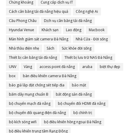
Chứng khoáng
Cung cấp dịch vụ IT
Cách cân bằng tải đà nẵng hiệu quả
Công nghệ Ai
Cầu Phong Châu
Dịch vụ cân bằng tải đà nẵng
Hyundai Venue
Khách sạn
Lao động
Macbook
Màn hình giám sát camera Đà Nẵng
Nhà Cửa - Đời sống
Nhà thầu điện nhẹ
Sách
Sức khỏe đời sống
Thiết bị cân bằng tải đà nẵng
Thiết bị lưu trữ NAS Đà Nẵng
UNV
Vàng
access point đà nẵng
aruba
biệt thự đẹp
box
bàn điều khiển camera Đà Nẵng
báo giá lắp đặt chống sét tiếp địa
bảo mật
bấm dây mạng chuẩn B
bất động sản đà nẵng
bộ chuyển mạch đà nẵng
bộ chuyển đổi HDMI đà nẵng
bộ chuyển đổi quang điện đà nẵng
bộ chính trị
bộ kích sóng wifi
bộ điều khiển hồng ngoại Đà Nẵng
bộ điều khiển trung tâm Rạng Đông