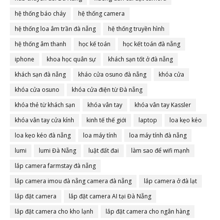
hệ thống báo cháy
hệ thống camera
hệ thống loa âm trần đà nẵng
hệ thống truyền hình
hệ thống âm thanh
học kế toán
học kết toán đà nẵng
iphone
khoa học quân sự
khách sạn tốt ở đà nẵng
khách sạn đà nẵng
kháo cửa osuno đà nẵng
khóa cửa
khóa cửa osuno
khóa cửa điện từ Đà nẵng
khóa thẻ từ khách sạn
khóa vân tay
khóa vân tay Kassler
khóa vân tay cửa kính
kinh tế thế giới
laptop
loa kẹo kéo
loa kẹo kéo đà nẵng
loa máy tính
loa máy tính đà nẵng
lumi
lumi Đà Nẵng
luật đất đai
làm sao để wifi mạnh
lắp camera farmstay đà nẵng
lắp camera imou đà nẵng camera đà nẵng
lắp camera ở đà lạt
lắp đặt camera
lắp đặt camera AI tại Đà Nẵng
lắp đặt camera cho kho lạnh
lắp đặt camera cho ngân hàng