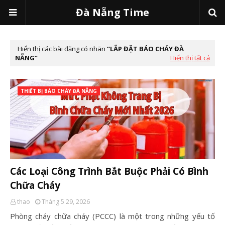
Đà Nẵng Time
Hiển thị các bài đăng có nhãn
LẮP ĐẶT BÁO CHÁY ĐÀ
NẴNG
Hiển thị tất cả
THIẾT BỊ BÁO CHÁY ĐÀ NẴNG
Các Loại Công Trình Bắt Buộc Phải Có Bình
Chữa Cháy
thao
Tháng 5 29, 2026
Phòng cháy chữa cháy (PCCC) là một trong những yếu tố