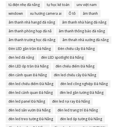
tủ điện nhẹ đà nẵng
tự học kế toán
unv việt nam
windown
xu hướng camera ai
Ô tô
âm thanh
âm thanh nhà hangd đà nẵng
âm thanh nhà hàng đà nẵng
âm thanh phòng họp đà nẵ
âm thanh thông báo đà nẵng
âm thanh trường học đà nẵng
âm thnah nhà xưởng đà nẵng
Đèn LED gắn trần Đà Nẵng
Đèn chiếu cây Đà Nẵng
đen led đà nẵng
đèn LED spotlight Đà Nẵng
đèn LED ốp trần Đà Nẵng
đèn chiếu điểm Đà Nẵng
đèn cảnh quan Đà Nẵng
đèn led chiếu cây Đà Nẵng
đèn led chiếu điểm Đà Nẵng
đèn led công nghiệp Đà Nẵng
đèn led cảnh quan Đà Nẵng
đèn led gắn tường Đà Nẵng
đèn led panel Đà Nẵng
đèn led rọi ray Đà Nẵng
đèn led sân vườn Đà Nẵng
đèn led trang trí Đà Nẵng
đèn led treo tường Đà Nẵng
đèn led ốp tường Đà Nẵng