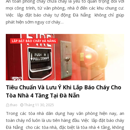
An toàn phòng cháy chữa cháy là yếu tố quan trọng đối với
mọi công trình, từ văn phòng, nhà ở đến các khu chung cư.
Việc lắp đặt báo cháy tự động Đà Nẵng không chỉ giúp
phát hiện sớm nguy cơ cháy…
LẮP ĐẶT BÁO CHÁY ĐÀ NẴNG
Tiêu Chuẩn Và Lưu Ý Khi Lắp Báo Cháy Cho
Tòa Nhà 4 Tầng Tại Đà Nẵn
thao
Tháng 11 30, 2025
Trong các tòa nhà dân dụng hay văn phòng hiện nay, an
toàn cháy nổ luôn là ưu tiên hàng đầu. Việc lắp đặt báo cháy
Đà Nẵng cho các tòa nhà, đặc biệt là tòa nhà 4 tầng, không