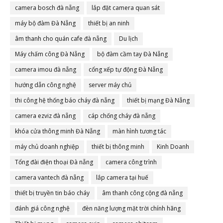
camera bosch đà nẵng
lắp đặt camera quan sát
máy bộ đàm Đà Nẵng
thiết bị an ninh
âm thanh cho quán cafe đà nẵng
Du lịch
Máy chấm công Đà Nẵng
bộ đàm cầm tay Đà Nẵng
camera imou đà nẵng
cổng xếp tự động Đà Nẵng
hướng dẫn công nghệ
server máy chủ
thi công hệ thống báo cháy đà nẵng
thiết bị mạng Đà Nẵng
camera ezviz đà nẵng
cáp chống cháy đà nẵng
khóa cửa thông minh Đà Nẵng
màn hình tương tác
máy chủ doanh nghiệp
thiết bị thông minh
Kinh Doanh
Tổng đài điện thoại Đà nẵng
camera công trình
camera vantech đà nẵng
lắp camera tại huế
thiết bị truyền tin báo cháy
âm thanh công cộng đà nẵng
đánh giá công nghệ
đèn năng lượng mặt trời chính hãng