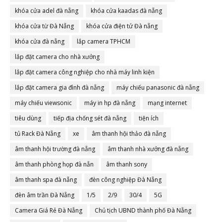
khóa cửa adel đà nẵng
khóa cửa kaadas đà nẵng
khóa cửa từ Đà Nẵng
khóa cửa điện tử Đà nẵng
khóa cửa đà nẵng
lắp camera TPHCM
lắp đặt camera cho nhà xưởng
lắp đặt camera công nghiệp cho nhà máy linh kiện
lắp đặt camera gia đình đà nẵng
máy chiếu panasonic đà nẵng
máy chiếu viewsonic
máy in hp đà nẵng
mạng internet
tiêu dùng
tiếp địa chống sét đà nẵng
tiện ích
tủ Rack Đà Nẵng
xe
âm thanh hội thảo đà nẵng
âm thanh hội trường đà nẵng
âm thanh nhà xưởng đà nẵng
âm thanh phòng họp đà nẵn
âm thanh sony
âm thanh spa đà nẵng
đèn công nghiệp Đà Nẵng
đèn âm trần Đà Nẵng
1/5
2/9
30/4
5G
Camera Giá Rẻ Đà Nẵng
Chủ tịch UBND thành phố Đà Nẵng