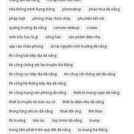
nhà thông minh Rạng Đông
photoshop
pháo hoa đà nẵng
pháp luật
phòng cháy chữa cháy
phụ kiện kết nối
quãng trường đà nẵng
remote dektop
router
sinh trắc học là gì
sông hàn
sản phẩm điện nhẹ
sập cầu châu phong
sở tài nguyên môi trường đà nẵng
thi công bãi tiếp địa đà nẵng
thi công chống sét lan truyền Đà Nẵng
thi công cọc tiếp địa đà nẵng
thi công cột chống sét đà nẵng
thi công hệ thống tiếp địa đà nẵng
thi công mạng văn phòng đà nẵng
thiết bị mạng ruijie đà nẵng
thiết bị truyền tin báo sự cố
thiết bị điện nhẹ đà nẵng
thung lũng silicon đà nẵng
thuế đối ứng
thể thao
thị trường
tiền ảo
top hotel đà nẵng
trump
trung tâm phát triển quỹ đất đà nẵng
tủ mạng Đà Nẵng