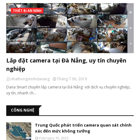
THIẾT BỊ AN NINH
Lắp đặt camera tại Đà Nẵng, uy tín chuyên
nghiệp
nhathongminhdanang
Tháng 7 06, 2019
Dana Smart chuyên lắp camera tại Đà Nẵng với dịch vụ chuyên nghiệp,
uy tín, nhanh ch…
CÔNG NGHỆ
Trung Quốc phát triển camera quan sát chính
xác đến mức không tưởng
February 19, 2025