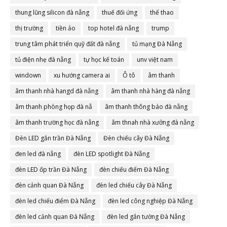
thung lũng silicon đà nẵng
thuế đối ứng
thể thao
thị trường
tiền ảo
top hotel đà nẵng
trump
trung tâm phát triển quỹ đất đà nẵng
tủ mạng Đà Nẵng
tủ điện nhẹ đà nẵng
tự học kế toán
unv việt nam
windown
xu hướng camera ai
Ô tô
âm thanh
âm thanh nhà hangd đà nẵng
âm thanh nhà hàng đà nẵng
âm thanh phòng họp đà nẵ
âm thanh thông báo đà nẵng
âm thanh trường học đà nẵng
âm thnah nhà xưởng đà nẵng
Đèn LED gắn trần Đà Nẵng
Đèn chiếu cây Đà Nẵng
đen led đà nẵng
đèn LED spotlight Đà Nẵng
đèn LED ốp trần Đà Nẵng
đèn chiếu điểm Đà Nẵng
đèn cảnh quan Đà Nẵng
đèn led chiếu cây Đà Nẵng
đèn led chiếu điểm Đà Nẵng
đèn led công nghiệp Đà Nẵng
đèn led cảnh quan Đà Nẵng
đèn led gắn tường Đà Nẵng