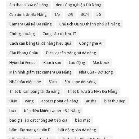
âm thanh spa đà nẵng
đèn công nghiệp Đà Nẵng
đèn âm trần Đà Nẵng
1/5
2/9
30/4
5G
Camera Giá Rẻ Đà Nẵng
Chủ tịch UBND thành phố Đà Nẵng
Chứng khoáng
Cung cấp dịch vụ IT
Cách cân bằng tải đà nẵng hiệu quả
Công nghệ Ai
Cầu Phong Châu
Dịch vụ cân bằng tải đà nẵng
Hyundai Venue
Khách sạn
Lao động
Macbook
Màn hình giám sát camera Đà Nẵng
Nhà Cửa - Đời sống
Nhà thầu điện nhẹ
Sách
Sức khỏe đời sống
Thiết bị cân bằng tải đà nẵng
Thiết bị lưu trữ NAS Đà Nẵng
UNV
Vàng
access point đà nẵng
aruba
biệt thự đẹp
box
bàn điều khiển camera Đà Nẵng
báo giá lắp đặt chống sét tiếp địa
bảo mật
bấm dây mạng chuẩn B
bất động sản đà nẵng