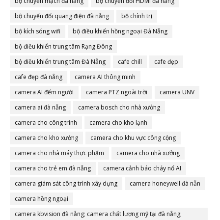
bộ chuyển mạch đà nẵng
bộ chuyển đổi HDMI đà nẵng
bộ chuyển đổi quang điện đà nẵng
bộ chính trị
bộ kích sóng wifi
bộ điều khiển hồng ngoại Đà Nẵng
bộ điều khiển trung tâm Rạng Đông
bộ điều khiển trung tâm Đà Nẵng
cafe chill
cafe đẹp
cafe đẹp đà nẵng
camera AI thông minh
camera AI đếm người
camera PTZ ngoài trời
camera UNV
camera ai đà nẵng
camera bosch cho nhà xưởng
camera cho công trình
camera cho kho lạnh
camera cho kho xưởng
camera cho khu vực công cộng
camera cho nhà máy thực phẩm
camera cho nhà xưởng
camera cho trẻ em đà nẵng
camera cảnh báo cháy nổ AI
camera giám sát công trình xây dựng
camera honeywell đà nẵn
camera hồng ngoại
camera kbvision đà nẵng; camera chất lượng mỹ tại đà nẵng;