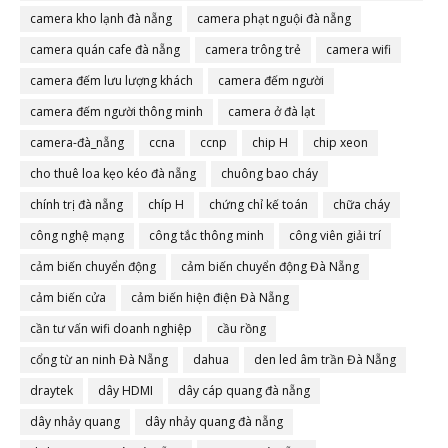
camera đà nẵng
camera kho lạnh đà nẵng
camera phạt nguội đà nẵng
camera quán cafe đà nẵng
camera trông trẻ
camera wifi
camera đếm lưu lượng khách
camera đếm người
camera đếm người thông minh
camera ở đà lạt
camera-đà_nẵng
ccna
ccnp
chip H
chip xeon
cho thuê loa kẹo kéo đà nẵng
chuông bao cháy
chính trị đà nẵng
chíp H
chứng chỉ kế toán
chữa cháy
công nghệ mạng
công tắc thông minh
công viên giải trí
cảm biến chuyển động
cảm biến chuyển động Đà Nẵng
cảm biến cửa
cảm biến hiện điện Đà Nẵng
cần tư vấn wifi doanh nghiệp
cầu rồng
cổng từ an ninh Đà Nẵng
dahua
den led âm trần Đà Nẵng
draytek
dây HDMI
dây cáp quang đà nẵng
dây nhảy quang
dây nhảy quang đà nẵng