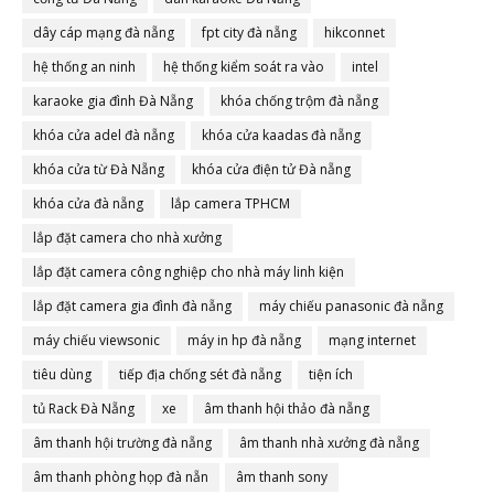
dây cáp mạng đà nẵng
fpt city đà nẵng
hikconnet
hệ thống an ninh
hệ thống kiểm soát ra vào
intel
karaoke gia đình Đà Nẵng
khóa chống trộm đà nẵng
khóa cửa adel đà nẵng
khóa cửa kaadas đà nẵng
khóa cửa từ Đà Nẵng
khóa cửa điện tử Đà nẵng
khóa cửa đà nẵng
lắp camera TPHCM
lắp đặt camera cho nhà xưởng
lắp đặt camera công nghiệp cho nhà máy linh kiện
lắp đặt camera gia đình đà nẵng
máy chiếu panasonic đà nẵng
máy chiếu viewsonic
máy in hp đà nẵng
mạng internet
tiêu dùng
tiếp địa chống sét đà nẵng
tiện ích
tủ Rack Đà Nẵng
xe
âm thanh hội thảo đà nẵng
âm thanh hội trường đà nẵng
âm thanh nhà xưởng đà nẵng
âm thanh phòng họp đà nẵn
âm thanh sony