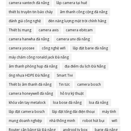
camera vantech đà nẵng
lắp camera tại huế
thiết bị truyền tin báo cháy
âm thanh công cộng đà nẵng
đánh giá công nghệ
đèn năng lượng mặt trời chính hãng
Thiết bị mạng
camera axis
camera ebitcam
camera hanwha đà nẵng
camera unv đà nẵng
camera yoosee
công nghệ wifi
lắp đặt barie đà nẵng
máy chấm công ronald jack Đà nẵng
âm thanh phòng họp đà nẵng
địa điểm du lịch Đà Nẵng
ống nhựa HDPE Đà Nẵng
Smart Tivi
Thiết bị âm thanh đà nẵng
Tin tức
camera bosch
camera honeywell đà nẵng
hỗ trợ kỹ thuật
khóa vân tay metalock
loa bose đà nẵng
loa đà nẵng
lắp đặt camera bosch
lắp đặt tổng đài điện thoại
máy tính
mạng doanh nghiệp
nhà thông minh
robot hút bụi
wifi
Router cân bằng tải Đà nẵng
android tv box
barie đà nẵng