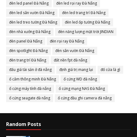
đèn led panel Đà Nẵng
đèn led rọi ray Đà Nẵng
đèn led sân vườn Đà Nẵng
đèn led trang trí Đà Nẵng
đèn led treo tường Đà Nẵng
đèn led ốp tường Đà Nẵng
đèn nhà xưởng Đà Nẵng
đèn năng lượng mặt trời JINDIAN
đèn panel Đà Nẵng
đèn rọi ray Đà Nẵng
đèn spotlight Đà Nẵng
đèn sân vườn Đà Nẵng
đèn trang trí Đà Nẵng
đất nền fpt đà nẵng
đấu giá tài sản ở đà nẵng
định giá trị mang lại
đố cửa là gì
ổ cắm thông minh Đà Nẵng
ổ cứng WD đà nẵng
ổ cứng máy tính đà nẵng
ổ cứng mạng NAS Đà Nẵng
ổ cứng seagate đà nẵng
ổ cứng đầu ghi camera đà nẵng
Random Posts