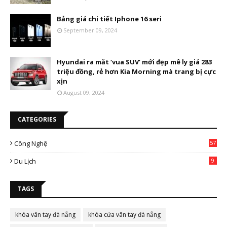
Bảng giá chi tiết Iphone 16 seri
September 09, 2024
Hyundai ra mắt ‘vua SUV’ mới đẹp mê ly giá 283
triệu đồng, rẻ hơn Kia Morning mà trang bị cực
xịn
August 09, 2024
CATEGORIES
Công Nghệ
57
Du Lịch
9
TAGS
khóa vân tay đà nẵng
khóa cửa vân tay đà nẵng