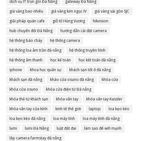
dịch vụ IT trọn gói Đà Nẵng
gateway Đà Nẵng
giá vàng bao nhiêu
giá vàng kim ngọc IV
giá vàng sài gòn SJC
giải pháp quán cafe
giỗ tổ Hùng Vương
hikvision
hub chuyển đổi Đà Nẵng
hướng dẫn cài đặt camera
hệ thống báo cháy
hệ thống camera
hệ thống loa âm trần đà nẵng
hệ thống truyền hình
hệ thống âm thanh
học kế toán
học kết toán đà nẵng
iphone
khoa học quân sự
khách sạn tốt ở đà nẵng
khách sạn đà nẵng
kháo cửa osuno đà nẵng
khóa cửa
khóa cửa osuno
khóa cửa điện từ Đà nẵng
khóa thẻ từ khách sạn
khóa vân tay
khóa vân tay Kassler
khóa vân tay cửa kính
kinh tế thế giới
laptop
loa kẹo kéo
loa kẹo kéo đà nẵng
loa máy tính
loa máy tính đà nẵng
lumi
lumi Đà Nẵng
luật đất đai
làm sao để wifi mạnh
lắp camera farmstay đà nẵng