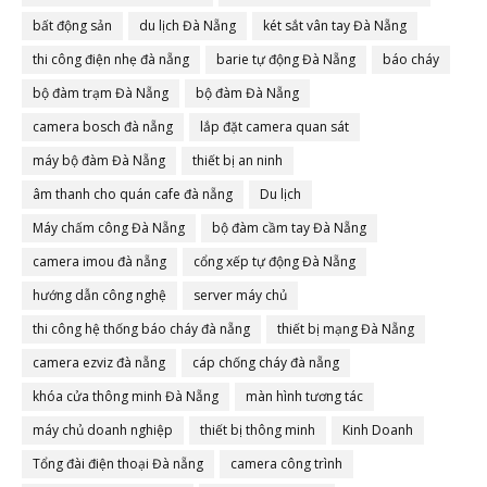
bất động sản
du lịch Đà Nẵng
két sắt vân tay Đà Nẵng
thi công điện nhẹ đà nẵng
barie tự động Đà Nẵng
báo cháy
bộ đàm trạm Đà Nẵng
bộ đàm Đà Nẵng
camera bosch đà nẵng
lắp đặt camera quan sát
máy bộ đàm Đà Nẵng
thiết bị an ninh
âm thanh cho quán cafe đà nẵng
Du lịch
Máy chấm công Đà Nẵng
bộ đàm cầm tay Đà Nẵng
camera imou đà nẵng
cổng xếp tự động Đà Nẵng
hướng dẫn công nghệ
server máy chủ
thi công hệ thống báo cháy đà nẵng
thiết bị mạng Đà Nẵng
camera ezviz đà nẵng
cáp chống cháy đà nẵng
khóa cửa thông minh Đà Nẵng
màn hình tương tác
máy chủ doanh nghiệp
thiết bị thông minh
Kinh Doanh
Tổng đài điện thoại Đà nẵng
camera công trình