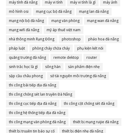
máy tính đà nẵng
máy vi tính
máy vi tính là gì
máy ảnh
mô hình osi
mạng cục bộ đà nẵng
mạng lan đà nẵng
mạng nội bộ đà nẵng
mạng văn phòng
mạng wan đà nẵng
mạng wifi đà nẵng
mỹ áp thuế việt nam
nhà thông minh Rạng Đông
photoshop
pháo hoa đà nẵng
pháp luật
phòng cháy chữa cháy
phụ kiện kết nối
quãng trường đà nẵng
remote dektop
router
sinh trắc học là gì
sông hàn
sản phẩm điện nhẹ
sập cầu châu phong
sở tài nguyên môi trường đà nẵng
thi công bãi tiếp địa đà nẵng
thi công chống sét lan truyền Đà Nẵng
thi công cọc tiếp địa đà nẵng
thi công cột chống sét đà nẵng
thi công hệ thống tiếp địa đà nẵng
thi công mạng văn phòng đà nẵng
thiết bị mạng ruijie đà nẵng
thiết bị truyền tin báo sự cố
thiết bị điện nhẹ đà nẵng