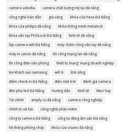
camera advidia
camera chất lượng mỹ tại đà nẵng
công nghệ bán dẫn
giá vàng
khóa cửa hexa Đà Nẵng
khóa cửa philips đà nẵng
khóa thông minh metalock
khóa vân tay PHGLock Đà Nẵng
kinh tế đà nẵng
lắp camera wifi Đà Nẵng
máy chấm công vân tay đà nẵng
máy in canon đà nẵng
thi công mạng lan đà nẵng
thi công điện văn phòng
thiết bị mạng' mạng doanh nghiệp
tivi khách sạn samsung
wifi 6
Đời sống
điểm check-in Đà Nẵng
điện mặt trời
đánh giá camera
đèn pha led Đà Nẵng
Hướng dẫn
Kinh tế
Mẹo hay
Tài chính
amply cũ đà nẵng
camera công nghiệp
chính trị xã hội
công nghệ phần mềm
công ty camera Đà Nẵng
cổng tự động âm sàn Đà nẵng
hệ thống phòng cháy
khóa cửa osuno đà nẵng