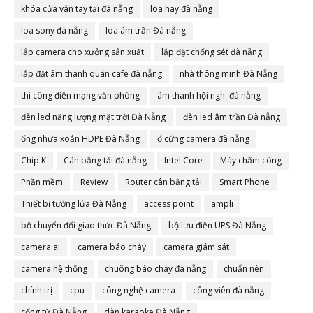
khóa cửa vân tay tại đà nẵng
loa hay đà nẵng
loa sony đà nẵng
loa âm trần Đà nẵng
lắp camera cho xưởng sản xuất
lắp đặt chống sét đà nẵng
lắp đặt âm thanh quán cafe đà nẵng
nhà thông minh Đà Nẵng
thi công điện mạng văn phòng
âm thanh hội nghị đà nẵng
đèn led năng lượng mặt trời Đà Nẵng
đèn led âm trần Đà nẵng
ống nhựa xoắn HDPE Đà Nẵng
ổ cứng camera đà nẵng
Chip K
Cân bằng tải đà nẵng
Intel Core
Máy chấm công
Phần mềm
Review
Router cân bằng tải
Smart Phone
Thiết bị tường lửa Đà Nẵng
access point
ampli
bộ chuyển đổi giao thức Đà Nẵng
bộ lưu điện UPS Đà Nẵng
camera ai
camera báo cháy
camera giám sát
camera hệ thống
chuông báo cháy đà nẵng
chuẩn nén
chính trị
cpu
công nghệ camera
công viên đà nẵng
cổng từ Đà Nẵng
dàn karaoke Đà Nẵng