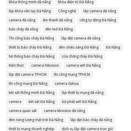
khóa thông minh đà nẵng
khóa điện tử Đà Nẵng
lắp khóa vân tay Đà Nẵng
Công nghệ
lắp camera đà nẵng
camera đà nẵng
âm thanh đà nẵng
cổng tự động Đà Nẵng
báo cháy đà nẵng
đèn led Đà Nẵng
Thi công báo cháy Đà Nẵng
lắp đặt camera đà nẵng
thiết bị báo cháy Đà Nẵng
đèn chiếu sáng Đà Nẵng
Đà Nẵng
hệ thống báo cháy Đà Nẵng
cửa chống cháy Đà Nẵng
Kiến thức
camera hikvision
camera wifi Đà Nẵng
lắp đặt camera TPHCM
thi công mạng TPHCM
thi công mạng Đà Nẵng
camera dahua
két sắt thông minh Đà Nẵng
lắp thiết bị mạng đà nẵng
camera
két sắt Đà Nẵng
bộ phát wifi Đà Nẵng
camera quan sát
camera kbvision đà nẵng
đèn năng lượng mặt trời Đà Nẵng
lắp đặt báo cháy đà nẵng
thiết bị mạng doanh nghiệp
dịch vụ lắp đặt camera trọn gói