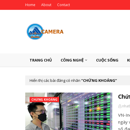
Home
About
Contact
TRANG CHỦ
CÔNG NGHỆ
CUỘC SỐNG
K
Hiển thị các bài đăng có nhãn
CHỨNG KHOÁNG
Chứn
CHỨNG KHOÁNG
nha
VN-In
ngày v
số đạ