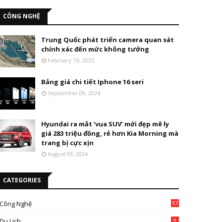
CÔNG NGHỆ
Trung Quốc phát triển camera quan sát
chính xác đến mức không tưởng
February 19, 2025
Bảng giá chi tiết Iphone 16 seri
September 09, 2024
Hyundai ra mắt ‘vua SUV’ mới đẹp mê ly
giá 283 triệu đồng, rẻ hơn Kia Morning mà
trang bị cực xịn
August 09, 2024
CATEGORIES
Công Nghệ
57
Du Lịch
9