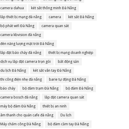
camera dahua
két sắt thông minh Đà Nẵng
lắp thiết bị mạng đà nẵng
camera
két sắt Đà Nẵng
bộ phát wifi Đà Nẵng
camera quan sát
camera kbvision đà nẵng
đèn năng lượng mặt trời Đà Nẵng
lắp đặt báo cháy đà nẵng
thiết bị mạng doanh nghiệp
dịch vụ lắp đặt camera trọn gói
bất động sản
du lịch Đà Nẵng
két sắt vân tay Đà Nẵng
thi công điện nhẹ đà nẵng
barie tự động Đà Nẵng
báo cháy
bộ đàm trạm Đà Nẵng
bộ đàm Đà Nẵng
camera bosch đà nẵng
lắp đặt camera quan sát
máy bộ đàm Đà Nẵng
thiết bị an ninh
âm thanh cho quán cafe đà nẵng
Du lịch
Máy chấm công Đà Nẵng
bộ đàm cầm tay Đà Nẵng