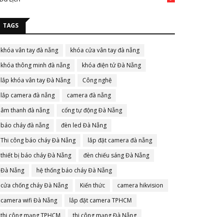
TAGS
khóa vân tay đà nẵng
khóa cửa vân tay đà nẵng
khóa thông minh đà nẵng
khóa điện tử Đà Nẵng
lắp khóa vân tay Đà Nẵng
Công nghệ
lắp camera đà nẵng
camera đà nẵng
âm thanh đà nẵng
cổng tự động Đà Nẵng
báo cháy đà nẵng
đèn led Đà Nẵng
Thi công báo cháy Đà Nẵng
lắp đặt camera đà nẵng
thiết bị báo cháy Đà Nẵng
đèn chiếu sáng Đà Nẵng
Đà Nẵng
hệ thống báo cháy Đà Nẵng
cửa chống cháy Đà Nẵng
Kiến thức
camera hikvision
camera wifi Đà Nẵng
lắp đặt camera TPHCM
thi công mạng TPHCM
thi công mạng Đà Nẵng