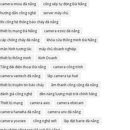
camera imou đà nẵng
cổng xếp tự động Đà Nẵng
hướng dẫn công nghệ
server máy chủ
thi công hệ thống báo cháy đà nẵng
thiết bị mạng Đà Nẵng
camera ezviz đà nẵng
cáp chống cháy đà nẵng
khóa cửa thông minh Đà Nẵng
màn hình tương tác
máy chủ doanh nghiệp
thiết bị thông minh
Kinh Doanh
Tổng đài điện thoại Đà nẵng
camera công trình
camera vantech đà nẵng
lắp camera tại huế
thiết bị truyền tin báo cháy
âm thanh công cộng đà nẵng
đánh giá công nghệ
đèn năng lượng mặt trời chính hãng
Thiết bị mạng
camera axis
camera ebitcam
camera hanwha đà nẵng
camera unv đà nẵng
camera yoosee
công nghệ wifi
lắp đặt barie đà nẵng
máy chấm công ronald jack Đà nẵng