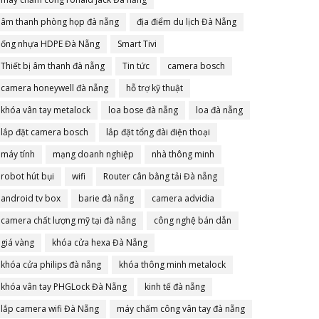
âm thanh phòng họp đà nẵng
địa điểm du lịch Đà Nẵng
ống nhựa HDPE Đà Nẵng
Smart Tivi
Thiết bị âm thanh đà nẵng
Tin tức
camera bosch
camera honeywell đà nẵng
hỗ trợ kỹ thuật
khóa vân tay metalock
loa bose đà nẵng
loa đà nẵng
lắp đặt camera bosch
lắp đặt tổng đài điện thoại
máy tính
mạng doanh nghiệp
nhà thông minh
robot hút bụi
wifi
Router cân bằng tải Đà nẵng
android tv box
barie đà nẵng
camera advidia
camera chất lượng mỹ tại đà nẵng
công nghệ bán dẫn
giá vàng
khóa cửa hexa Đà Nẵng
khóa cửa philips đà nẵng
khóa thông minh metalock
khóa vân tay PHGLock Đà Nẵng
kinh tế đà nẵng
lắp camera wifi Đà Nẵng
máy chấm công vân tay đà nẵng