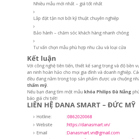
Nhiều mẫu mới nhất – giá tốt nhất
Lắp đặt tận nơi bởi kỹ thuật chuyên nghiệp
Bảo hành – chăm sóc khách hàng nhanh chóng
Tư vấn chọn mẫu phù hợp nhu cầu và loại cửa
Kết luận
Với công nghệ tiên tiến, thiết kế sang trọng và độ bền v
an ninh hoàn hảo cho mọi gia đình và doanh nghiệp.
đều đang nằm trong top sản phẩm được ưa chuộng nhất
thẩm mỹ
.
Nếu bạn đang tìm một mẫu
khóa Philips Đà Nẵng
phù
báo giá chi tiết!
LIÊN HỆ DANA SMART – ĐỨC MỸ
Hotline: :
0862020068
Website :
https://danasmart.vn/
Email :
Danasmart.vn@gmail.com