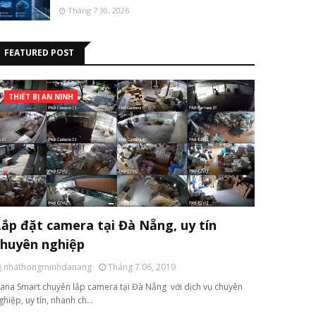
Tháng 7 30, 2026
FEATURED POST
THIẾT BỊ AN NINH
Lắp đặt camera tại Đà Nẵng, uy tín
chuyên nghiệp
nhathongminhdanang
Tháng 7 06, 2019
ana Smart chuyên lắp camera tại Đà Nẵng với dịch vụ chuyên
ghiệp, uy tín, nhanh ch…