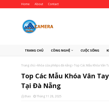
Home
About
Contact
TRANG CHỦ
CÔNG NGHỆ
CUỘC SỐNG
K
Trang chủ
khóa cửa philips đà nẵng
Top Các Mẫu Khóa Vân Ta
Top Các Mẫu Khóa Vân Tay
Tại Đà Nẵng
thao
Tháng 11 28, 2025