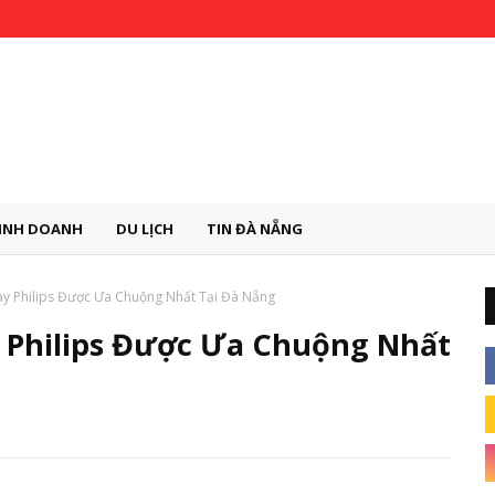
INH DOANH
DU LỊCH
TIN ĐÀ NẴNG
y Philips Được Ưa Chuộng Nhất Tại Đà Nẵng
 Philips Được Ưa Chuộng Nhất