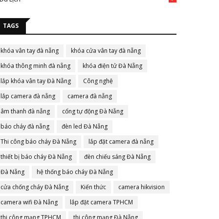
TAGS
khóa vân tay đà nẵng
khóa cửa vân tay đà nẵng
khóa thông minh đà nẵng
khóa điện tử Đà Nẵng
lắp khóa vân tay Đà Nẵng
Công nghệ
lắp camera đà nẵng
camera đà nẵng
âm thanh đà nẵng
cổng tự động Đà Nẵng
báo cháy đà nẵng
đèn led Đà Nẵng
Thi công báo cháy Đà Nẵng
lắp đặt camera đà nẵng
thiết bị báo cháy Đà Nẵng
đèn chiếu sáng Đà Nẵng
Đà Nẵng
hệ thống báo cháy Đà Nẵng
cửa chống cháy Đà Nẵng
Kiến thức
camera hikvision
camera wifi Đà Nẵng
lắp đặt camera TPHCM
thi công mạng TPHCM
thi công mạng Đà Nẵng