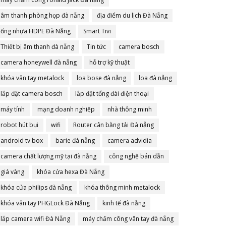
âm thanh phòng họp đà nẵng
địa điểm du lịch Đà Nẵng
ống nhựa HDPE Đà Nẵng
Smart Tivi
Thiết bị âm thanh đà nẵng
Tin tức
camera bosch
camera honeywell đà nẵng
hỗ trợ kỹ thuật
khóa vân tay metalock
loa bose đà nẵng
loa đà nẵng
lắp đặt camera bosch
lắp đặt tổng đài điện thoại
máy tính
mạng doanh nghiệp
nhà thông minh
robot hút bụi
wifi
Router cân bằng tải Đà nẵng
android tv box
barie đà nẵng
camera advidia
camera chất lượng mỹ tại đà nẵng
công nghệ bán dẫn
giá vàng
khóa cửa hexa Đà Nẵng
khóa cửa philips đà nẵng
khóa thông minh metalock
khóa vân tay PHGLock Đà Nẵng
kinh tế đà nẵng
lắp camera wifi Đà Nẵng
máy chấm công vân tay đà nẵng