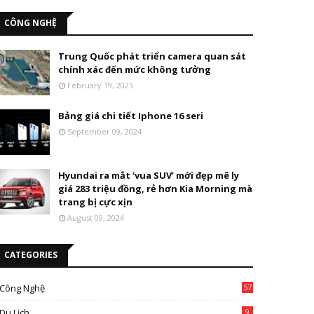
CÔNG NGHỆ
Trung Quốc phát triển camera quan sát
chính xác đến mức không tưởng
February 19, 2025
Bảng giá chi tiết Iphone 16 seri
September 09, 2024
Hyundai ra mắt ‘vua SUV’ mới đẹp mê ly
giá 283 triệu đồng, rẻ hơn Kia Morning mà
trang bị cực xịn
August 09, 2024
CATEGORIES
Công Nghệ
57
Du Lịch
9