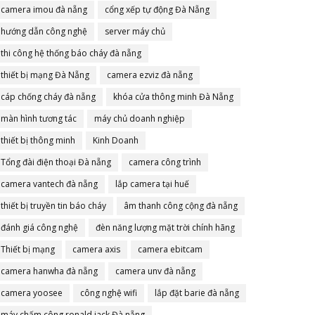
camera imou đà nẵng
cổng xếp tự động Đà Nẵng
hướng dẫn công nghệ
server máy chủ
thi công hệ thống báo cháy đà nẵng
thiết bị mạng Đà Nẵng
camera ezviz đà nẵng
cáp chống cháy đà nẵng
khóa cửa thông minh Đà Nẵng
màn hình tương tác
máy chủ doanh nghiệp
thiết bị thông minh
Kinh Doanh
Tổng đài điện thoại Đà nẵng
camera công trình
camera vantech đà nẵng
lắp camera tại huế
thiết bị truyền tin báo cháy
âm thanh công cộng đà nẵng
đánh giá công nghệ
đèn năng lượng mặt trời chính hãng
Thiết bị mạng
camera axis
camera ebitcam
camera hanwha đà nẵng
camera unv đà nẵng
camera yoosee
công nghệ wifi
lắp đặt barie đà nẵng
máy chấm công ronald jack Đà nẵng