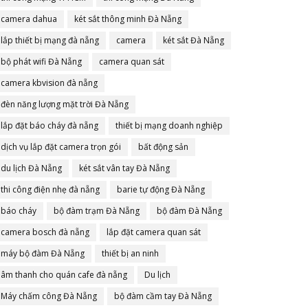
camera dahua
két sắt thông minh Đà Nẵng
lắp thiết bị mạng đà nẵng
camera
két sắt Đà Nẵng
bộ phát wifi Đà Nẵng
camera quan sát
camera kbvision đà nẵng
đèn năng lượng mặt trời Đà Nẵng
lắp đặt báo cháy đà nẵng
thiết bị mạng doanh nghiệp
dịch vụ lắp đặt camera trọn gói
bất động sản
du lịch Đà Nẵng
két sắt vân tay Đà Nẵng
thi công điện nhẹ đà nẵng
barie tự động Đà Nẵng
báo cháy
bộ đàm trạm Đà Nẵng
bộ đàm Đà Nẵng
camera bosch đà nẵng
lắp đặt camera quan sát
máy bộ đàm Đà Nẵng
thiết bị an ninh
âm thanh cho quán cafe đà nẵng
Du lịch
Máy chấm công Đà Nẵng
bộ đàm cầm tay Đà Nẵng