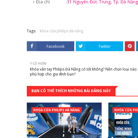
Địa chỉ :
31 Nguyễn Đức Trung, Tp. Đà Nẵng
Tags:
khóa cửa philips đà nẵng
Facebook
Twitter
CŨ HƠN
Khóa vân tay Philips Đà Nẵng có tốt không? Nên chọn loại nào
phù hợp cho gia đình bạn?
BẠN CÓ THỂ THÍCH NHỮNG BÀI ĐĂNG NÀY
KHÓA CỬA PHILIPS ĐÀ NẴNG
KHÓA CỬA PHI