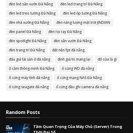
đèn led sân vườn Đà Nẵng
đèn led trang trí Đà Nẵng
đèn led treo tường Đà Nẵng
đèn led ốp tường Đà Nẵng
đèn nhà xưởng Đà Nẵng
đèn năng lượng mặt trời JINDIAN
đèn panel Đà Nẵng
đèn rọi ray Đà Nẵng
đèn spotlight Đà Nẵng
đèn sân vườn Đà Nẵng
đèn trang trí Đà Nẵng
đất nền fpt đà nẵng
đấu giá tài sản ở đà nẵng
định giá trị mang lại
đố cửa là gì
ổ cắm thông minh Đà Nẵng
ổ cứng WD đà nẵng
ổ cứng máy tính đà nẵng
ổ cứng mạng NAS Đà Nẵng
ổ cứng seagate đà nẵng
ổ cứng đầu ghi camera đà nẵng
Random Posts
Tầm Quan Trọng Của Máy Chủ (Server) Trong
Thời Đại Số