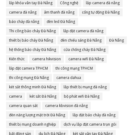
lắp khóa vân tay Đà Nẵng
Công nghệ
lắp camera đà nẵng
camera đà nẵng
âm thanh đà nẵng
cổng tự động Đà Nẵng
báo cháy đà nẵng
đèn led Đà Nẵng
Thi công báo cháy Đà Nẵng
lắp đặt camera đà nẵng
thiết bị báo cháy Đà Nẵng
đèn chiếu sáng Đà Nẵng
Đà Nẵng
hệ thống báo cháy Đà Nẵng
cửa chống cháy Đà Nẵng
Kiến thức
camera hikvision
camera wifi Đà Nẵng
lắp đặt camera TPHCM
thi công mạng TPHCM
thi công mạng Đà Nẵng
camera dahua
két sắt thông minh Đà Nẵng
lắp thiết bị mạng đà nẵng
camera
két sắt Đà Nẵng
bộ phát wifi Đà Nẵng
camera quan sát
camera kbvision đà nẵng
đèn năng lượng mặt trời Đà Nẵng
lắp đặt báo cháy đà nẵng
thiết bị mạng doanh nghiệp
dịch vụ lắp đặt camera trọn gói
bất động sản
du lịch Đà Nẵng
két sắt vân tay Đà Nẵng