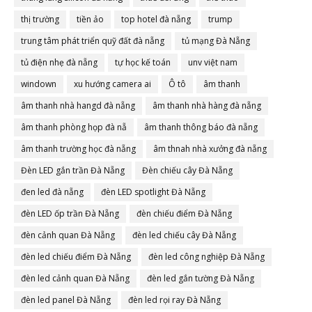
thị trường
tiền ảo
top hotel đà nẵng
trump
trung tâm phát triển quỹ đất đà nẵng
tủ mạng Đà Nẵng
tủ điện nhẹ đà nẵng
tự học kế toán
unv việt nam
windown
xu hướng camera ai
Ô tô
âm thanh
âm thanh nhà hangd đà nẵng
âm thanh nhà hàng đà nẵng
âm thanh phòng họp đà nẵ
âm thanh thông báo đà nẵng
âm thanh trường học đà nẵng
âm thnah nhà xưởng đà nẵng
Đèn LED gắn trần Đà Nẵng
Đèn chiếu cây Đà Nẵng
đen led đà nẵng
đèn LED spotlight Đà Nẵng
đèn LED ốp trần Đà Nẵng
đèn chiếu điểm Đà Nẵng
đèn cảnh quan Đà Nẵng
đèn led chiếu cây Đà Nẵng
đèn led chiếu điểm Đà Nẵng
đèn led công nghiệp Đà Nẵng
đèn led cảnh quan Đà Nẵng
đèn led gắn tường Đà Nẵng
đèn led panel Đà Nẵng
đèn led rọi ray Đà Nẵng