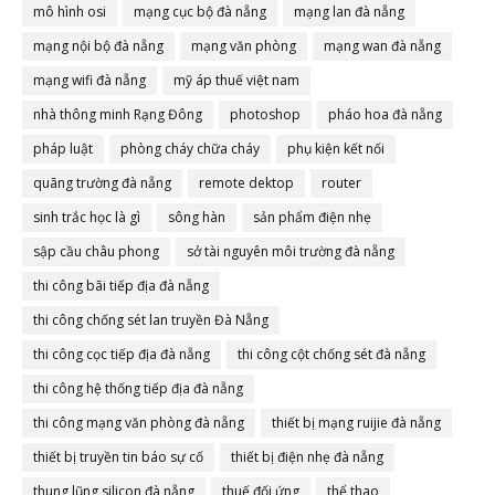
mô hình osi
mạng cục bộ đà nẵng
mạng lan đà nẵng
mạng nội bộ đà nẵng
mạng văn phòng
mạng wan đà nẵng
mạng wifi đà nẵng
mỹ áp thuế việt nam
nhà thông minh Rạng Đông
photoshop
pháo hoa đà nẵng
pháp luật
phòng cháy chữa cháy
phụ kiện kết nối
quãng trường đà nẵng
remote dektop
router
sinh trắc học là gì
sông hàn
sản phẩm điện nhẹ
sập cầu châu phong
sở tài nguyên môi trường đà nẵng
thi công bãi tiếp địa đà nẵng
thi công chống sét lan truyền Đà Nẵng
thi công cọc tiếp địa đà nẵng
thi công cột chống sét đà nẵng
thi công hệ thống tiếp địa đà nẵng
thi công mạng văn phòng đà nẵng
thiết bị mạng ruijie đà nẵng
thiết bị truyền tin báo sự cố
thiết bị điện nhẹ đà nẵng
thung lũng silicon đà nẵng
thuế đối ứng
thể thao