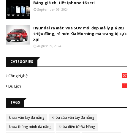
Bảng giá chi tiết Iphone 16 seri
September 09, 2024
Hyundai ra mắt ‘vua SUV’ mới đẹp mê ly giá 283
triệu đồng, rẻ hơn Kia Morning mà trang bị cực
xịn
August 09, 2024
CATEGORIES
Công Nghệ
57
Du Lịch
9
TAGS
khóa vân tay đà nẵng
khóa cửa vân tay đà nẵng
khóa thông minh đà nẵng
khóa điện tử Đà Nẵng