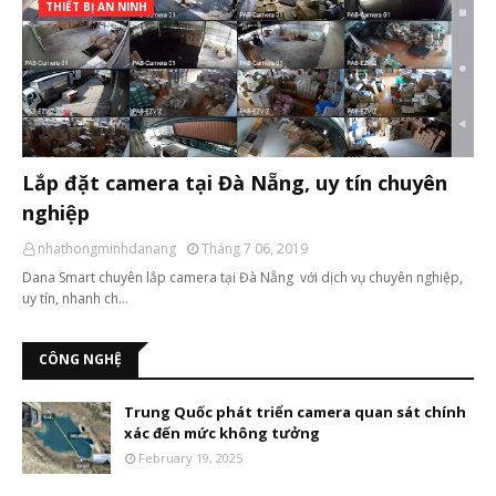
THIẾT BỊ AN NINH
Lắp đặt camera tại Đà Nẵng, uy tín chuyên
nghiệp
nhathongminhdanang
Tháng 7 06, 2019
Dana Smart chuyên lắp camera tại Đà Nẵng với dịch vụ chuyên nghiệp,
uy tín, nhanh ch…
CÔNG NGHỆ
Trung Quốc phát triển camera quan sát chính
xác đến mức không tưởng
February 19, 2025