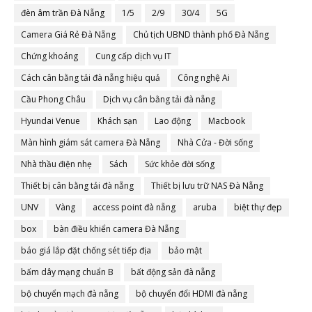
đèn âm trần Đà Nẵng
1/5
2/9
30/4
5G
Camera Giá Rẻ Đà Nẵng
Chủ tịch UBND thành phố Đà Nẵng
Chứng khoáng
Cung cấp dịch vụ IT
Cách cân bằng tải đà nẵng hiệu quả
Công nghệ Ai
Cầu Phong Châu
Dịch vụ cân bằng tải đà nẵng
Hyundai Venue
Khách sạn
Lao động
Macbook
Màn hình giám sát camera Đà Nẵng
Nhà Cửa - Đời sống
Nhà thầu điện nhẹ
Sách
Sức khỏe đời sống
Thiết bị cân bằng tải đà nẵng
Thiết bị lưu trữ NAS Đà Nẵng
UNV
Vàng
access point đà nẵng
aruba
biệt thự đẹp
box
bàn điều khiển camera Đà Nẵng
báo giá lắp đặt chống sét tiếp địa
bảo mật
bấm dây mạng chuẩn B
bất động sản đà nẵng
bộ chuyển mạch đà nẵng
bộ chuyển đổi HDMI đà nẵng