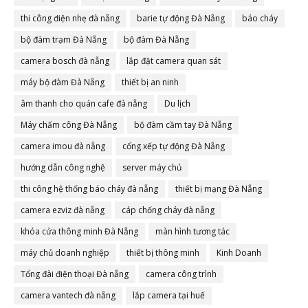
thi công điện nhẹ đà nẵng
barie tự động Đà Nẵng
báo cháy
bộ đàm trạm Đà Nẵng
bộ đàm Đà Nẵng
camera bosch đà nẵng
lắp đặt camera quan sát
máy bộ đàm Đà Nẵng
thiết bị an ninh
âm thanh cho quán cafe đà nẵng
Du lịch
Máy chấm công Đà Nẵng
bộ đàm cầm tay Đà Nẵng
camera imou đà nẵng
cổng xếp tự động Đà Nẵng
hướng dẫn công nghệ
server máy chủ
thi công hệ thống báo cháy đà nẵng
thiết bị mạng Đà Nẵng
camera ezviz đà nẵng
cáp chống cháy đà nẵng
khóa cửa thông minh Đà Nẵng
màn hình tương tác
máy chủ doanh nghiệp
thiết bị thông minh
Kinh Doanh
Tổng đài điện thoại Đà nẵng
camera công trình
camera vantech đà nẵng
lắp camera tại huế