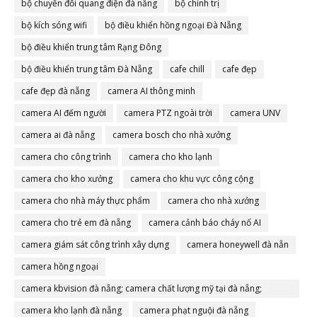
bộ chuyển đổi quang điện đà nẵng
bộ chính trị
bộ kích sóng wifi
bộ điều khiển hồng ngoại Đà Nẵng
bộ điều khiển trung tâm Rạng Đông
bộ điều khiển trung tâm Đà Nẵng
cafe chill
cafe đẹp
cafe đẹp đà nẵng
camera AI thông minh
camera AI đếm người
camera PTZ ngoài trời
camera UNV
camera ai đà nẵng
camera bosch cho nhà xưởng
camera cho công trình
camera cho kho lạnh
camera cho kho xưởng
camera cho khu vực công cộng
camera cho nhà máy thực phẩm
camera cho nhà xưởng
camera cho trẻ em đà nẵng
camera cảnh báo cháy nổ AI
camera giám sát công trình xây dựng
camera honeywell đà nẵn
camera hồng ngoại
camera kbvision đà nẵng; camera chất lượng mỹ tại đà nẵng;
camera đà nẵng
camera kho lạnh đà nẵng
camera phạt nguội đà nẵng