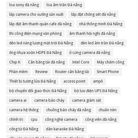
loa sony đà nẵng
loa âm trần Đà nẵng
lắp camera cho xưởng sản xuất
lắp đặt chống sét đà nẵng
lắp đặt âm thanh quán cafe đà nẵng
nhà thông minh Đà Nẵng
thi công điện mạng văn phòng
âm thanh hội nghị đà nẵng
đèn led năng lượng mặt trời Đà Nẵng
đèn led âm trần Đà nẵng
ống nhựa xoắn HDPE Đà Nẵng
ổ cứng camera đà nẵng
Chip K
Cân bằng tải đà nẵng
Intel Core
Máy chấm công
Phần mềm
Review
Router cân bằng tải
Smart Phone
Thiết bị tường lửa Đà Nẵng
access point
ampli
bộ chuyển đổi giao thức Đà Nẵng
bộ lưu điện UPS Đà Nẵng
camera ai
camera báo cháy
camera giám sát
camera hệ thống
chuông báo cháy đà nẵng
chuẩn nén
chính trị
cpu
công nghệ camera
công viên đà nẵng
cổng từ Đà Nẵng
dàn karaoke Đà Nẵng