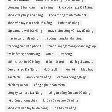
công nghệ bán dẫn
giá vàng
khóa cửa hexa Đà Nẵng
khóa cửa philips đà nẵng
khóa thông minh metalock
khóa vân tay PHGLock Đà Nẵng
kinh tế đà nẵng
lắp camera wifi Đà Nẵng
máy chấm công vân tay đà nẵng
máy in canon đà nẵng
thi công mạng lan đà nẵng
thi công điện văn phòng
thiết bị mạng' mạng doanh nghiệp
tivi khách sạn samsung
wifi 6
Đời sống
điểm check-in Đà Nẵng
điện mặt trời
đánh giá camera
đèn pha led Đà Nẵng
Hướng dẫn
Kinh tế
Mẹo hay
Tài chính
amply cũ đà nẵng
camera công nghiệp
chính trị xã hội
công nghệ phần mềm
công ty camera Đà Nẵng
cổng tự động âm sàn Đà nẵng
hệ thống phòng cháy
khóa cửa osuno đà nẵng
khóa cửa vân tay tại đà nẵng
loa hay đà nẵng