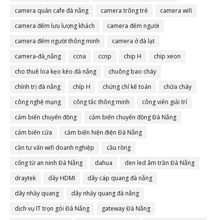
camera quán cafe đà nẵng
camera trông trẻ
camera wifi
camera đếm lưu lượng khách
camera đếm người
camera đếm người thông minh
camera ở đà lạt
camera-đà_nẵng
ccna
ccnp
chip H
chip xeon
cho thuê loa kẹo kéo đà nẵng
chuông bao cháy
chính trị đà nẵng
chíp H
chứng chỉ kế toán
chữa cháy
công nghệ mạng
công tắc thông minh
công viên giải trí
cảm biến chuyển động
cảm biến chuyển động Đà Nẵng
cảm biến cửa
cảm biến hiện điện Đà Nẵng
cần tư vấn wifi doanh nghiệp
cầu rồng
cổng từ an ninh Đà Nẵng
dahua
den led âm trần Đà Nẵng
draytek
dây HDMI
dây cáp quang đà nẵng
dây nhảy quang
dây nhảy quang đà nẵng
dịch vụ IT trọn gói Đà Nẵng
gateway Đà Nẵng