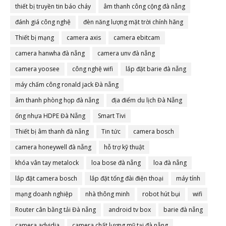
thiết bị truyền tin báo cháy
âm thanh công cộng đà nẵng
đánh giá công nghệ
đèn năng lượng mặt trời chính hãng
Thiết bị mạng
camera axis
camera ebitcam
camera hanwha đà nẵng
camera unv đà nẵng
camera yoosee
công nghệ wifi
lắp đặt barie đà nẵng
máy chấm công ronald jack Đà nẵng
âm thanh phòng họp đà nẵng
địa điểm du lịch Đà Nẵng
ống nhựa HDPE Đà Nẵng
Smart Tivi
Thiết bị âm thanh đà nẵng
Tin tức
camera bosch
camera honeywell đà nẵng
hỗ trợ kỹ thuật
khóa vân tay metalock
loa bose đà nẵng
loa đà nẵng
lắp đặt camera bosch
lắp đặt tổng đài điện thoại
máy tính
mạng doanh nghiệp
nhà thông minh
robot hút bụi
wifi
Router cân bằng tải Đà nẵng
android tv box
barie đà nẵng
camera advidia
camera chất lượng mỹ tại đà nẵng