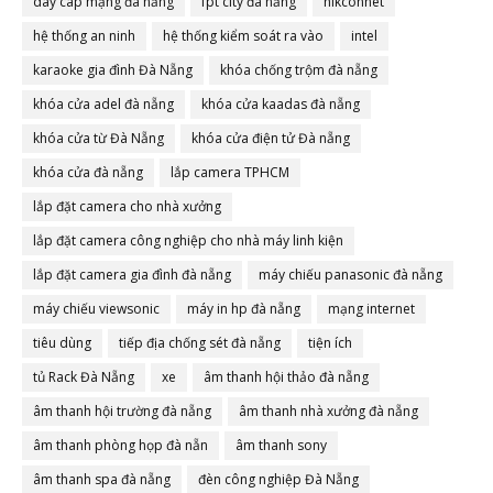
dây cáp mạng đà nẵng
fpt city đà nẵng
hikconnet
hệ thống an ninh
hệ thống kiểm soát ra vào
intel
karaoke gia đình Đà Nẵng
khóa chống trộm đà nẵng
khóa cửa adel đà nẵng
khóa cửa kaadas đà nẵng
khóa cửa từ Đà Nẵng
khóa cửa điện tử Đà nẵng
khóa cửa đà nẵng
lắp camera TPHCM
lắp đặt camera cho nhà xưởng
lắp đặt camera công nghiệp cho nhà máy linh kiện
lắp đặt camera gia đình đà nẵng
máy chiếu panasonic đà nẵng
máy chiếu viewsonic
máy in hp đà nẵng
mạng internet
tiêu dùng
tiếp địa chống sét đà nẵng
tiện ích
tủ Rack Đà Nẵng
xe
âm thanh hội thảo đà nẵng
âm thanh hội trường đà nẵng
âm thanh nhà xưởng đà nẵng
âm thanh phòng họp đà nẵn
âm thanh sony
âm thanh spa đà nẵng
đèn công nghiệp Đà Nẵng