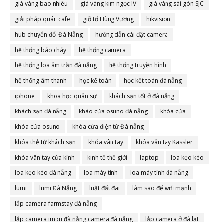
giá vàng bao nhiêu
giá vàng kim ngọc IV
giá vàng sài gòn SJC
giải pháp quán cafe
giỗ tổ Hùng Vương
hikvision
hub chuyển đổi Đà Nẵng
hướng dẫn cài đặt camera
hệ thống báo cháy
hệ thống camera
hệ thống loa âm trần đà nẵng
hệ thống truyền hình
hệ thống âm thanh
học kế toán
học kết toán đà nẵng
iphone
khoa học quân sự
khách sạn tốt ở đà nẵng
khách sạn đà nẵng
kháo cửa osuno đà nẵng
khóa cửa
khóa cửa osuno
khóa cửa điện từ Đà nẵng
khóa thẻ từ khách sạn
khóa vân tay
khóa vân tay Kassler
khóa vân tay cửa kính
kinh tế thế giới
laptop
loa kẹo kéo
loa kẹo kéo đà nẵng
loa máy tính
loa máy tính đà nẵng
lumi
lumi Đà Nẵng
luật đất đai
làm sao để wifi mạnh
lắp camera farmstay đà nẵng
lắp camera imou đà nẵng camera đà nẵng
lắp camera ở đà lạt