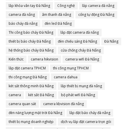
lắp khóa vân tay Đà Nẵng
Công nghệ
lắp camera đà nẵng
camera đà nẵng
âm thanh đà nẵng
cổng tự động Đà Nẵng
báo cháy đà nẵng
đèn led Đà Nẵng
Thi công báo cháy Đà Nẵng
lắp đặt camera đà nẵng
thiết bị báo cháy Đà Nẵng
đèn chiếu sáng Đà Nẵng
Đà Nẵng
hệ thống báo cháy Đà Nẵng
cửa chống cháy Đà Nẵng
Kiến thức
camera hikvision
camera wifi Đà Nẵng
lắp đặt camera TPHCM
thi công mạng TPHCM
thi công mạng Đà Nẵng
camera dahua
két sắt thông minh Đà Nẵng
lắp thiết bị mạng đà nẵng
camera
két sắt Đà Nẵng
bộ phát wifi Đà Nẵng
camera quan sát
camera kbvision đà nẵng
đèn năng lượng mặt trời Đà Nẵng
lắp đặt báo cháy đà nẵng
thiết bị mạng doanh nghiệp
dịch vụ lắp đặt camera trọn gói