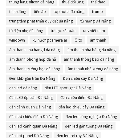
thung lũng silicon đà nẵng
thuế đối ứng
thể thao
thị trường
tiền ảo
top hotel đà nẵng
trump
trung tâm phát triển quỹ đất đà nẵng
tủ mạng Đà Nẵng
tủ điện nhẹ đà nẵng
tự học kế toán
unv việt nam
windown
xu hướng camera ai
Ô tô
âm thanh
âm thanh nhà hangd đà nẵng
âm thanh nhà hàng đà nẵng
âm thanh phòng họp đà nẵ
âm thanh thông báo đà nẵng
âm thanh trường học đà nẵng
âm thnah nhà xưởng đà nẵng
Đèn LED gắn trần Đà Nẵng
Đèn chiếu cây Đà Nẵng
đen led đà nẵng
đèn LED spotlight Đà Nẵng
đèn LED ốp trần Đà Nẵng
đèn chiếu điểm Đà Nẵng
đèn cảnh quan Đà Nẵng
đèn led chiếu cây Đà Nẵng
đèn led chiếu điểm Đà Nẵng
đèn led công nghiệp Đà Nẵng
đèn led cảnh quan Đà Nẵng
đèn led gắn tường Đà Nẵng
đèn led panel Đà Nẵng
đèn led rọi ray Đà Nẵng