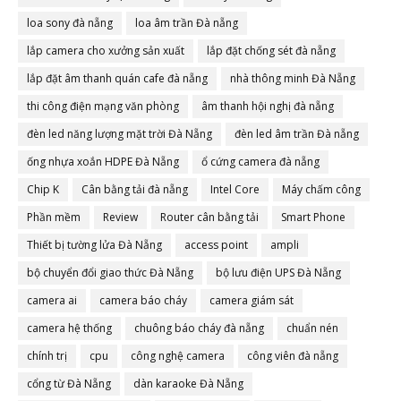
loa sony đà nẵng
loa âm trần Đà nẵng
lắp camera cho xưởng sản xuất
lắp đặt chống sét đà nẵng
lắp đặt âm thanh quán cafe đà nẵng
nhà thông minh Đà Nẵng
thi công điện mạng văn phòng
âm thanh hội nghị đà nẵng
đèn led năng lượng mặt trời Đà Nẵng
đèn led âm trần Đà nẵng
ống nhựa xoắn HDPE Đà Nẵng
ổ cứng camera đà nẵng
Chip K
Cân bằng tải đà nẵng
Intel Core
Máy chấm công
Phần mềm
Review
Router cân bằng tải
Smart Phone
Thiết bị tường lửa Đà Nẵng
access point
ampli
bộ chuyển đổi giao thức Đà Nẵng
bộ lưu điện UPS Đà Nẵng
camera ai
camera báo cháy
camera giám sát
camera hệ thống
chuông báo cháy đà nẵng
chuẩn nén
chính trị
cpu
công nghệ camera
công viên đà nẵng
cổng từ Đà Nẵng
dàn karaoke Đà Nẵng