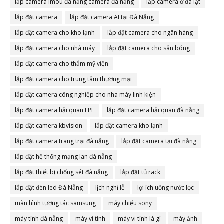
lắp camera imou đà nẵng camera đà nẵng
lắp camera ở đà lạt
lắp đặt camera
lắp đặt camera AI tại Đà Nẵng
lắp đặt camera cho kho lạnh
lắp đặt camera cho ngân hàng
lắp đặt camera cho nhà máy
lắp đặt camera cho sân bóng
lắp đặt camera cho thẩm mỹ viện
lắp đặt camera cho trung tâm thương mại
lắp đặt camera công nghiệp cho nha máy linh kiện
lắp đặt camera hải quan EPE
lắp đặt camera hải quan đà nẵng
lắp đặt camera kbvision
lắp đặt camera kho lạnh
lắp đặt camera trang trại đà nẵng
lắp đặt camera tại đà nẵng
lắp đặt hệ thống mạng lan đà nẵng
lắp đặt thiết bị chống sét đà nẵng
lắp đặt tủ rack
lắp đặt đèn led Đà Nẵng
lịch nghỉ lễ
lợi ích uống nước lọc
màn hình tương tác samsung
máy chiếu sony
máy tính đà nẵng
máy vi tính
máy vi tính là gì
máy ảnh