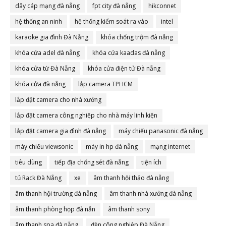
dây cáp mạng đà nẵng
fpt city đà nẵng
hikconnet
hệ thống an ninh
hệ thống kiểm soát ra vào
intel
karaoke gia đình Đà Nẵng
khóa chống trộm đà nẵng
khóa cửa adel đà nẵng
khóa cửa kaadas đà nẵng
khóa cửa từ Đà Nẵng
khóa cửa điện tử Đà nẵng
khóa cửa đà nẵng
lắp camera TPHCM
lắp đặt camera cho nhà xưởng
lắp đặt camera công nghiệp cho nhà máy linh kiện
lắp đặt camera gia đình đà nẵng
máy chiếu panasonic đà nẵng
máy chiếu viewsonic
máy in hp đà nẵng
mạng internet
tiêu dùng
tiếp địa chống sét đà nẵng
tiện ích
tủ Rack Đà Nẵng
xe
âm thanh hội thảo đà nẵng
âm thanh hội trường đà nẵng
âm thanh nhà xưởng đà nẵng
âm thanh phòng họp đà nẵn
âm thanh sony
âm thanh spa đà nẵng
đèn công nghiệp Đà Nẵng