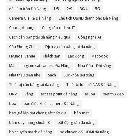
đèn âm trần Đà Nẵng
1/5
2/9
30/4
5G
Camera Giá Rẻ Đà Nẵng
Chủ tịch UBND thành phố Đà Nẵng
Chứng khoáng
Cung cấp dịch vụ IT
Cách cân bằng tải đà nẵng hiệu quả
Công nghệ Ai
Cầu Phong Châu
Dịch vụ cân bằng tải đà nẵng
Hyundai Venue
Khách sạn
Lao động
Macbook
Màn hình giám sát camera Đà Nẵng
Nhà Cửa - Đời sống
Nhà thầu điện nhẹ
Sách
Sức khỏe đời sống
Thiết bị cân bằng tải đà nẵng
Thiết bị lưu trữ NAS Đà Nẵng
UNV
Vàng
access point đà nẵng
aruba
biệt thự đẹp
box
bàn điều khiển camera Đà Nẵng
báo giá lắp đặt chống sét tiếp địa
bảo mật
bấm dây mạng chuẩn B
bất động sản đà nẵng
bộ chuyển mạch đà nẵng
bộ chuyển đổi HDMI đà nẵng