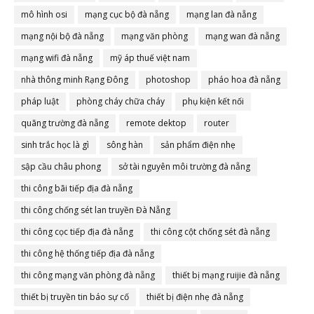
mô hình osi
mạng cục bộ đà nẵng
mạng lan đà nẵng
mạng nội bộ đà nẵng
mạng văn phòng
mạng wan đà nẵng
mạng wifi đà nẵng
mỹ áp thuế việt nam
nhà thông minh Rạng Đông
photoshop
pháo hoa đà nẵng
pháp luật
phòng cháy chữa cháy
phụ kiện kết nối
quãng trường đà nẵng
remote dektop
router
sinh trắc học là gì
sông hàn
sản phẩm điện nhẹ
sập cầu châu phong
sở tài nguyên môi trường đà nẵng
thi công bãi tiếp địa đà nẵng
thi công chống sét lan truyền Đà Nẵng
thi công cọc tiếp địa đà nẵng
thi công cột chống sét đà nẵng
thi công hệ thống tiếp địa đà nẵng
thi công mạng văn phòng đà nẵng
thiết bị mạng ruijie đà nẵng
thiết bị truyền tin báo sự cố
thiết bị điện nhẹ đà nẵng