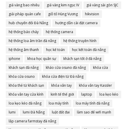
giá vàng bao nhiêu
giá vàng kim ngọc IV
giá vàng sài gòn SJC
giải pháp quán cafe
giỗ tổ Hùng Vương
hikvision
hub chuyển đổi Đà Nẵng
hướng dẫn cài đặt camera
hệ thống báo cháy
hệ thống camera
hệ thống loa âm trần đà nẵng
hệ thống truyền hình
hệ thống âm thanh
học kế toán
học kết toán đà nẵng
iphone
khoa học quân sự
khách sạn tốt ở đà nẵng
khách sạn đà nẵng
kháo cửa osuno đà nẵng
khóa cửa
khóa cửa osuno
khóa cửa điện từ Đà nẵng
khóa thẻ từ khách sạn
khóa vân tay
khóa vân tay Kassler
khóa vân tay cửa kính
kinh tế thế giới
laptop
loa kẹo kéo
loa kẹo kéo đà nẵng
loa máy tính
loa máy tính đà nẵng
lumi
lumi Đà Nẵng
luật đất đai
làm sao để wifi mạnh
lắp camera farmstay đà nẵng