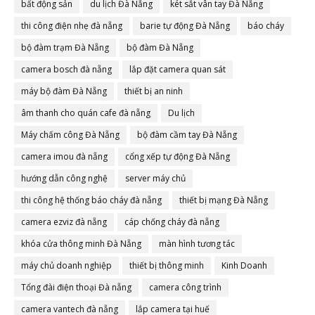
bất động sản
du lịch Đà Nẵng
két sắt vân tay Đà Nẵng
thi công điện nhẹ đà nẵng
barie tự động Đà Nẵng
báo cháy
bộ đàm trạm Đà Nẵng
bộ đàm Đà Nẵng
camera bosch đà nẵng
lắp đặt camera quan sát
máy bộ đàm Đà Nẵng
thiết bị an ninh
âm thanh cho quán cafe đà nẵng
Du lịch
Máy chấm công Đà Nẵng
bộ đàm cầm tay Đà Nẵng
camera imou đà nẵng
cổng xếp tự động Đà Nẵng
hướng dẫn công nghệ
server máy chủ
thi công hệ thống báo cháy đà nẵng
thiết bị mạng Đà Nẵng
camera ezviz đà nẵng
cáp chống cháy đà nẵng
khóa cửa thông minh Đà Nẵng
màn hình tương tác
máy chủ doanh nghiệp
thiết bị thông minh
Kinh Doanh
Tổng đài điện thoại Đà nẵng
camera công trình
camera vantech đà nẵng
lắp camera tại huế