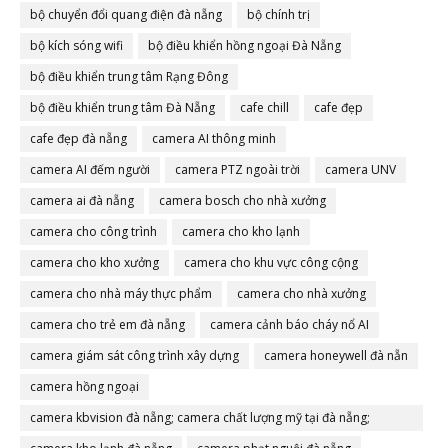
bộ chuyển đổi quang điện đà nẵng
bộ chính trị
bộ kích sóng wifi
bộ điều khiển hồng ngoại Đà Nẵng
bộ điều khiển trung tâm Rạng Đông
bộ điều khiển trung tâm Đà Nẵng
cafe chill
cafe đẹp
cafe đẹp đà nẵng
camera AI thông minh
camera AI đếm người
camera PTZ ngoài trời
camera UNV
camera ai đà nẵng
camera bosch cho nhà xưởng
camera cho công trình
camera cho kho lạnh
camera cho kho xưởng
camera cho khu vực công cộng
camera cho nhà máy thực phẩm
camera cho nhà xưởng
camera cho trẻ em đà nẵng
camera cảnh báo cháy nổ AI
camera giám sát công trình xây dựng
camera honeywell đà nẵn
camera hồng ngoại
camera kbvision đà nẵng; camera chất lượng mỹ tại đà nẵng;
camera đà nẵng