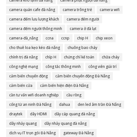
camera kho lạnh đà nẵng
camera phạt nguội đà nẵng
camera quán cafe đà nẵng
camera trông trẻ
camera wifi
camera đếm lưu lượng khách
camera đếm người
camera đếm người thông minh
camera ở đà lạt
camera-đà_nẵng
ccna
ccnp
chip H
chip xeon
cho thuê loa kẹo kéo đà nẵng
chuông bao cháy
chính trị đà nẵng
chíp H
chứng chỉ kế toán
chữa cháy
công nghệ mạng
công tắc thông minh
công viên giải trí
cảm biến chuyển động
cảm biến chuyển động Đà Nẵng
cảm biến cửa
cảm biến hiện điện Đà Nẵng
cần tư vấn wifi doanh nghiệp
cầu rồng
cổng từ an ninh Đà Nẵng
dahua
den led âm trần Đà Nẵng
draytek
dây HDMI
dây cáp quang đà nẵng
dây nhảy quang
dây nhảy quang đà nẵng
dịch vụ IT trọn gói Đà Nẵng
gateway Đà Nẵng