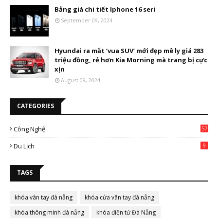
Bảng giá chi tiết Iphone 16 seri
September 09, 2024
Hyundai ra mắt ‘vua SUV’ mới đẹp mê ly giá 283
triệu đồng, rẻ hơn Kia Morning mà trang bị cực
xịn
August 09, 2024
CATEGORIES
Công Nghệ
57
Du Lịch
9
TAGS
khóa vân tay đà nẵng
khóa cửa vân tay đà nẵng
khóa thông minh đà nẵng
khóa điện tử Đà Nẵng