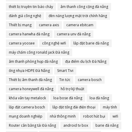
thiết bị truyền tin báo cháy
âm thanh công cộng đà nẵng
đánh giá công nghệ
đèn năng lượng mặt trời chính hãng
Thiết bị mạng
camera axis
camera ebitcam
camera hanwha đà nẵng
camera unv đà nẵng
camera yoosee
công nghệ wifi
lắp đặt barie đà nẵng
máy chấm công ronald jack Đà nẵng
âm thanh phòng họp đà nẵng
địa điểm du lịch Đà Nẵng
ống nhựa HDPE Đà Nẵng
Smart Tivi
Thiết bị âm thanh đà nẵng
Tin tức
camera bosch
camera honeywell đà nẵng
hỗ trợ kỹ thuật
khóa vân tay metalock
loa bose đà nẵng
loa đà nẵng
lắp đặt camera bosch
lắp đặt tổng đài điện thoại
máy tính
mạng doanh nghiệp
nhà thông minh
robot hút bụi
wifi
Router cân bằng tải Đà nẵng
android tv box
barie đà nẵng