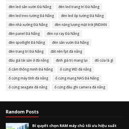
đèn led sân vườn Đà Nẵng
đèn led trang trí Đà Nẵng
đèn led treo tường Đà Nẵng
đèn led ốp tường Đà Nẵng
đèn nhà xưởng Đà Nẵng
đèn năng lượng mặt trời JINDIAN
đèn panel Đà Nẵng
đèn rọi ray Đà Nẵng
đèn spotlight Đà Nẵng
đèn sân vườn Đà Nẵng
đèn trang trí Đà Nẵng
đất nền fpt đà nẵng
đấu giá tài sản ở đà nẵng
định giá trị mang lại
đố cửa là gì
ổ cắm thông minh Đà Nẵng
ổ cứng WD đà nẵng
ổ cứng máy tính đà nẵng
ổ cứng mạng NAS Đà Nẵng
ổ cứng seagate đà nẵng
ổ cứng đầu ghi camera đà nẵng
Random Posts
Bí quyết chọn RAM máy chủ tối ưu hiệu suất