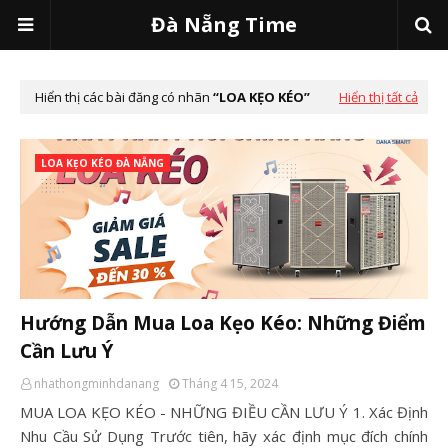
Đà Nẵng Time
Hiển thị các bài đăng có nhãn
LOA KẸO KÉO
Hiển thị tất cả
LOA KẸO KÉO ĐÀ NẴNG
Hướng Dẫn Mua Loa Kẹo Kéo: Những Điểm
Cần Lưu Ý
nhathongminhdanang
Tháng 4 15, 2024
MUA LOA KẸO KÉO - NHỮNG ĐIỀU CẦN LƯU Ý 1. Xác Định
Nhu Cầu Sử Dụng Trước tiên, hãy xác định mục đích chính