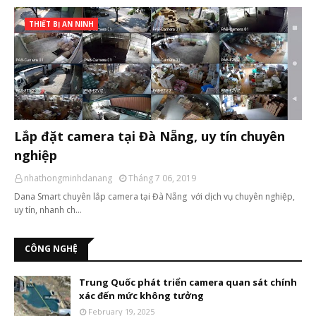
THIẾT BỊ AN NINH
Lắp đặt camera tại Đà Nẵng, uy tín chuyên
nghiệp
nhathongminhdanang
Tháng 7 06, 2019
Dana Smart chuyên lắp camera tại Đà Nẵng với dịch vụ chuyên nghiệp,
uy tín, nhanh ch…
CÔNG NGHỆ
Trung Quốc phát triển camera quan sát chính
xác đến mức không tưởng
February 19, 2025