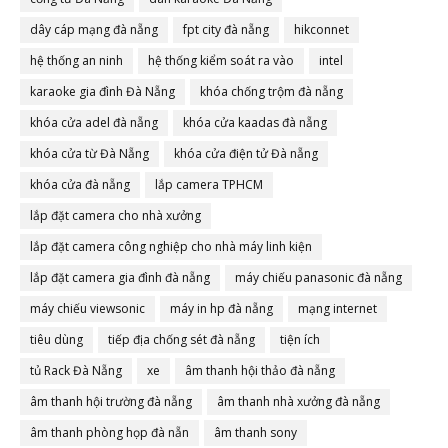
dây cáp mạng đà nẵng
fpt city đà nẵng
hikconnet
hệ thống an ninh
hệ thống kiểm soát ra vào
intel
karaoke gia đình Đà Nẵng
khóa chống trộm đà nẵng
khóa cửa adel đà nẵng
khóa cửa kaadas đà nẵng
khóa cửa từ Đà Nẵng
khóa cửa điện tử Đà nẵng
khóa cửa đà nẵng
lắp camera TPHCM
lắp đặt camera cho nhà xưởng
lắp đặt camera công nghiệp cho nhà máy linh kiện
lắp đặt camera gia đình đà nẵng
máy chiếu panasonic đà nẵng
máy chiếu viewsonic
máy in hp đà nẵng
mạng internet
tiêu dùng
tiếp địa chống sét đà nẵng
tiện ích
tủ Rack Đà Nẵng
xe
âm thanh hội thảo đà nẵng
âm thanh hội trường đà nẵng
âm thanh nhà xưởng đà nẵng
âm thanh phòng họp đà nẵn
âm thanh sony