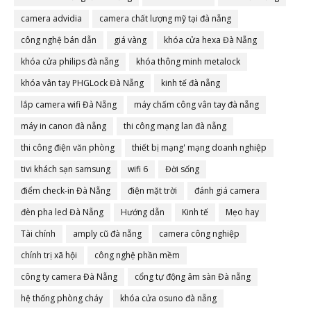
camera advidia
camera chất lượng mỹ tại đà nẵng
công nghệ bán dẫn
giá vàng
khóa cửa hexa Đà Nẵng
khóa cửa philips đà nẵng
khóa thông minh metalock
khóa vân tay PHGLock Đà Nẵng
kinh tế đà nẵng
lắp camera wifi Đà Nẵng
máy chấm công vân tay đà nẵng
máy in canon đà nẵng
thi công mạng lan đà nẵng
thi công điện văn phòng
thiết bị mạng' mạng doanh nghiệp
tivi khách sạn samsung
wifi 6
Đời sống
điểm check-in Đà Nẵng
điện mặt trời
đánh giá camera
đèn pha led Đà Nẵng
Hướng dẫn
Kinh tế
Mẹo hay
Tài chính
amply cũ đà nẵng
camera công nghiệp
chính trị xã hội
công nghệ phần mềm
công ty camera Đà Nẵng
cổng tự động âm sàn Đà nẵng
hệ thống phòng cháy
khóa cửa osuno đà nẵng