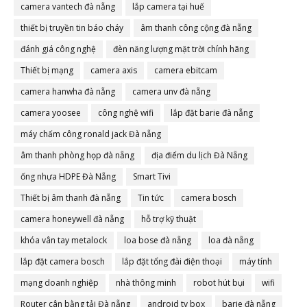
camera vantech đà nẵng
lắp camera tại huế
thiết bị truyền tin báo cháy
âm thanh công cộng đà nẵng
đánh giá công nghệ
đèn năng lượng mặt trời chính hãng
Thiết bị mạng
camera axis
camera ebitcam
camera hanwha đà nẵng
camera unv đà nẵng
camera yoosee
công nghệ wifi
lắp đặt barie đà nẵng
máy chấm công ronald jack Đà nẵng
âm thanh phòng họp đà nẵng
địa điểm du lịch Đà Nẵng
ống nhựa HDPE Đà Nẵng
Smart Tivi
Thiết bị âm thanh đà nẵng
Tin tức
camera bosch
camera honeywell đà nẵng
hỗ trợ kỹ thuật
khóa vân tay metalock
loa bose đà nẵng
loa đà nẵng
lắp đặt camera bosch
lắp đặt tổng đài điện thoại
máy tính
mạng doanh nghiệp
nhà thông minh
robot hút bụi
wifi
Router cân bằng tải Đà nẵng
android tv box
barie đà nẵng