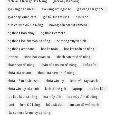
dịch vụ IT trọn gói Đà Nẵng
gateway Đà Nẵng
giá vàng bao nhiêu
giá vàng kim ngọc IV
giá vàng sài gòn SJC
giải pháp quán cafe
giỗ tổ Hùng Vương
hikvision
hub chuyển đổi Đà Nẵng
hướng dẫn cài đặt camera
hệ thống báo cháy
hệ thống camera
hệ thống loa âm trần đà nẵng
hệ thống truyền hình
hệ thống âm thanh
học kế toán
học kết toán đà nẵng
iphone
khoa học quân sự
khách sạn tốt ở đà nẵng
khách sạn đà nẵng
kháo cửa osuno đà nẵng
khóa cửa
khóa cửa osuno
khóa cửa điện từ Đà nẵng
khóa thẻ từ khách sạn
khóa vân tay
khóa vân tay Kassler
khóa vân tay cửa kính
kinh tế thế giới
laptop
loa kẹo kéo
loa kẹo kéo đà nẵng
loa máy tính
loa máy tính đà nẵng
lumi
lumi Đà Nẵng
luật đất đai
làm sao để wifi mạnh
lắp camera farmstay đà nẵng