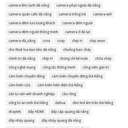
camera đà nẵng
camera kho lạnh đà nẵng
camera phạt nguội đà nẵng
camera quán cafe đà nẵng
camera trông trẻ
camera wifi
camera đếm lưu lượng khách
camera đếm người
camera đếm người thông minh
camera ở đà lạt
camera-đà_nẵng
ccna
ccnp
chip H
chip xeon
cho thuê loa kẹo kéo đà nẵng
chuông bao cháy
chính trị đà nẵng
chíp H
chứng chỉ kế toán
chữa cháy
công nghệ mạng
công tắc thông minh
công viên giải trí
cảm biến chuyển động
cảm biến chuyển động Đà Nẵng
cảm biến cửa
cảm biến hiện điện Đà Nẵng
cần tư vấn wifi doanh nghiệp
cầu rồng
cổng từ an ninh Đà Nẵng
dahua
den led âm trần Đà Nẵng
draytek
dây HDMI
dây cáp quang đà nẵng
dây nhảy quang
dây nhảy quang đà nẵng