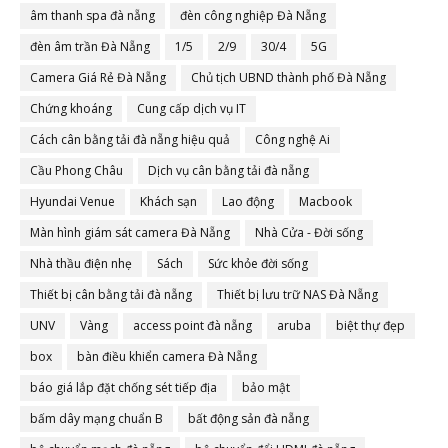
âm thanh spa đà nẵng
đèn công nghiệp Đà Nẵng
đèn âm trần Đà Nẵng
1/5
2/9
30/4
5G
Camera Giá Rẻ Đà Nẵng
Chủ tịch UBND thành phố Đà Nẵng
Chứng khoáng
Cung cấp dịch vụ IT
Cách cân bằng tải đà nẵng hiệu quả
Công nghệ Ai
Cầu Phong Châu
Dịch vụ cân bằng tải đà nẵng
Hyundai Venue
Khách sạn
Lao động
Macbook
Màn hình giám sát camera Đà Nẵng
Nhà Cửa - Đời sống
Nhà thầu điện nhẹ
Sách
Sức khỏe đời sống
Thiết bị cân bằng tải đà nẵng
Thiết bị lưu trữ NAS Đà Nẵng
UNV
Vàng
access point đà nẵng
aruba
biệt thự đẹp
box
bàn điều khiển camera Đà Nẵng
báo giá lắp đặt chống sét tiếp địa
bảo mật
bấm dây mạng chuẩn B
bất động sản đà nẵng