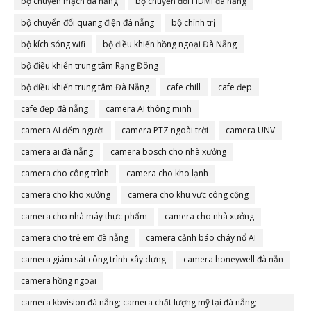
bộ chuyển mạch đà nẵng
bộ chuyển đổi HDMI đà nẵng
bộ chuyển đổi quang điện đà nẵng
bộ chính trị
bộ kích sóng wifi
bộ điều khiển hồng ngoại Đà Nẵng
bộ điều khiển trung tâm Rạng Đông
bộ điều khiển trung tâm Đà Nẵng
cafe chill
cafe đẹp
cafe đẹp đà nẵng
camera AI thông minh
camera AI đếm người
camera PTZ ngoài trời
camera UNV
camera ai đà nẵng
camera bosch cho nhà xưởng
camera cho công trình
camera cho kho lạnh
camera cho kho xưởng
camera cho khu vực công cộng
camera cho nhà máy thực phẩm
camera cho nhà xưởng
camera cho trẻ em đà nẵng
camera cảnh báo cháy nổ AI
camera giám sát công trình xây dựng
camera honeywell đà nẵn
camera hồng ngoại
camera kbvision đà nẵng; camera chất lượng mỹ tại đà nẵng;