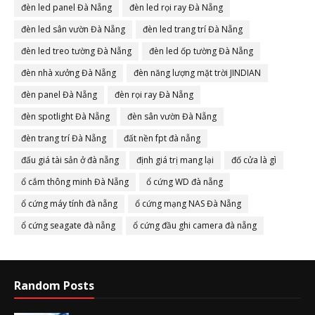
đèn led panel Đà Nẵng
đèn led rọi ray Đà Nẵng
đèn led sân vườn Đà Nẵng
đèn led trang trí Đà Nẵng
đèn led treo tường Đà Nẵng
đèn led ốp tường Đà Nẵng
đèn nhà xưởng Đà Nẵng
đèn năng lượng mặt trời JINDIAN
đèn panel Đà Nẵng
đèn rọi ray Đà Nẵng
đèn spotlight Đà Nẵng
đèn sân vườn Đà Nẵng
đèn trang trí Đà Nẵng
đất nền fpt đà nẵng
đấu giá tài sản ở đà nẵng
định giá trị mang lại
đố cửa là gì
ổ cắm thông minh Đà Nẵng
ổ cứng WD đà nẵng
ổ cứng máy tính đà nẵng
ổ cứng mạng NAS Đà Nẵng
ổ cứng seagate đà nẵng
ổ cứng đầu ghi camera đà nẵng
Random Posts