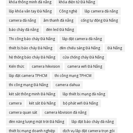
khóa thông minh đà nẵng
khóa điện tử Đà Nẵng
lắp khóa vân tay Đà Nẵng
Công nghệ
lắp camera đà nẵng
camera đà nẵng
âm thanh đà nẵng
cổng tự động Đà Nẵng
báo cháy đà nẵng
đèn led Đà Nẵng
Thi công báo cháy Đà Nẵng
lắp đặt camera đà nẵng
thiết bị báo cháy Đà Nẵng
đèn chiếu sáng Đà Nẵng
Đà Nẵng
hệ thống báo cháy Đà Nẵng
cửa chống cháy Đà Nẵng
Kiến thức
camera hikvision
camera wifi Đà Nẵng
lắp đặt camera TPHCM
thi công mạng TPHCM
thi công mạng Đà Nẵng
camera dahua
két sắt thông minh Đà Nẵng
lắp thiết bị mạng đà nẵng
camera
két sắt Đà Nẵng
bộ phát wifi Đà Nẵng
camera quan sát
camera kbvision đà nẵng
đèn năng lượng mặt trời Đà Nẵng
lắp đặt báo cháy đà nẵng
thiết bị mạng doanh nghiệp
dịch vụ lắp đặt camera trọn gói