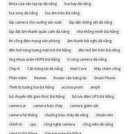
khóa cửa vân tay tại đà nẵng
loa hay đà nẵng
loa sony đà nẵng
loa âm trần Đà nẵng
lắp camera cho xưởng sản xuất
lắp đặt chống sét đà nẵng
lắp đặt âm thanh quán cafe đà nẵng
nhà thông minh Đà Nẵng
thi công điện mạng văn phòng
âm thanh hội nghị đà nẵng
đèn led năng lượng mặt trời Đà Nẵng
đèn led âm trần Đà nẵng
ống nhựa xoắn HDPE Đà Nẵng
ổ cứng camera đà nẵng
Chip K
Cân bằng tải đà nẵng
Intel Core
Máy chấm công
Phần mềm
Review
Router cân bằng tải
Smart Phone
Thiết bị tường lửa Đà Nẵng
access point
ampli
bộ chuyển đổi giao thức Đà Nẵng
bộ lưu điện UPS Đà Nẵng
camera ai
camera báo cháy
camera giám sát
camera hệ thống
chuông báo cháy đà nẵng
chuẩn nén
chính trị
cpu
công nghệ camera
công viên đà nẵng
cổng từ Đà Nẵng
dàn karaoke Đà Nẵng