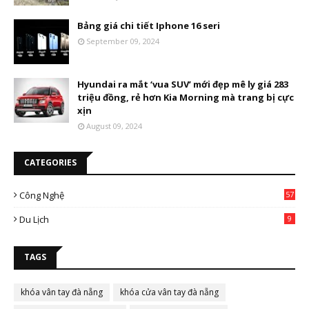
Bảng giá chi tiết Iphone 16 seri
September 09, 2024
Hyundai ra mắt ‘vua SUV’ mới đẹp mê ly giá 283
triệu đồng, rẻ hơn Kia Morning mà trang bị cực
xịn
August 09, 2024
CATEGORIES
Công Nghệ
57
Du Lịch
9
TAGS
khóa vân tay đà nẵng
khóa cửa vân tay đà nẵng