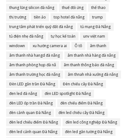
thung lũng silicon đà nẵng
thuế đối ứng
thể thao
thị trường
tiền ảo
top hotel đà nẵng
trump
trung tâm phát triển quỹ đất đà nẵng
tủ mạng Đà Nẵng
tủ điện nhẹ đà nẵng
tự học kế toán
unv việt nam
windown
xu hướng camera ai
Ô tô
âm thanh
âm thanh nhà hangd đà nẵng
âm thanh nhà hàng đà nẵng
âm thanh phòng họp đà nẵ
âm thanh thông báo đà nẵng
âm thanh trường học đà nẵng
âm thnah nhà xưởng đà nẵng
Đèn LED gắn trần Đà Nẵng
Đèn chiếu cây Đà Nẵng
đen led đà nẵng
đèn LED spotlight Đà Nẵng
đèn LED ốp trần Đà Nẵng
đèn chiếu điểm Đà Nẵng
đèn cảnh quan Đà Nẵng
đèn led chiếu cây Đà Nẵng
đèn led chiếu điểm Đà Nẵng
đèn led công nghiệp Đà Nẵng
đèn led cảnh quan Đà Nẵng
đèn led gắn tường Đà Nẵng