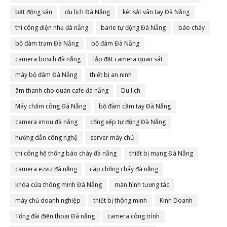
bất động sản
du lịch Đà Nẵng
két sắt vân tay Đà Nẵng
thi công điện nhẹ đà nẵng
barie tự động Đà Nẵng
báo cháy
bộ đàm trạm Đà Nẵng
bộ đàm Đà Nẵng
camera bosch đà nẵng
lắp đặt camera quan sát
máy bộ đàm Đà Nẵng
thiết bị an ninh
âm thanh cho quán cafe đà nẵng
Du lịch
Máy chấm công Đà Nẵng
bộ đàm cầm tay Đà Nẵng
camera imou đà nẵng
cổng xếp tự động Đà Nẵng
hướng dẫn công nghệ
server máy chủ
thi công hệ thống báo cháy đà nẵng
thiết bị mạng Đà Nẵng
camera ezviz đà nẵng
cáp chống cháy đà nẵng
khóa cửa thông minh Đà Nẵng
màn hình tương tác
máy chủ doanh nghiệp
thiết bị thông minh
Kinh Doanh
Tổng đài điện thoại Đà nẵng
camera công trình