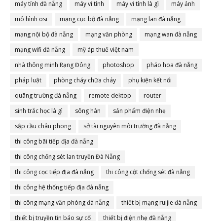
máy tính đà nẵng
máy vi tính
máy vi tính là gì
máy ảnh
mô hình osi
mạng cục bộ đà nẵng
mạng lan đà nẵng
mạng nội bộ đà nẵng
mạng văn phòng
mạng wan đà nẵng
mạng wifi đà nẵng
mỹ áp thuế việt nam
nhà thông minh Rạng Đông
photoshop
pháo hoa đà nẵng
pháp luật
phòng cháy chữa cháy
phụ kiện kết nối
quãng trường đà nẵng
remote dektop
router
sinh trắc học là gì
sông hàn
sản phẩm điện nhẹ
sập cầu châu phong
sở tài nguyên môi trường đà nẵng
thi công bãi tiếp địa đà nẵng
thi công chống sét lan truyền Đà Nẵng
thi công cọc tiếp địa đà nẵng
thi công cột chống sét đà nẵng
thi công hệ thống tiếp địa đà nẵng
thi công mạng văn phòng đà nẵng
thiết bị mạng ruijie đà nẵng
thiết bị truyền tin báo sự cố
thiết bị điện nhẹ đà nẵng