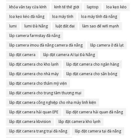
khóa vân tay cửa kính
kinh tế thế giới
laptop
loa kẹo kéo
loa kẹo kéo đà nẵng
loa máy tính
loa máy tính đà nẵng
lumi
lumi Đà Nẵng
luật đất đai
làm sao để wifi mạnh
lắp camera farmstay đà nẵng
lắp camera imou đà nẵng camera đà nẵng
lắp camera ở đà lạt
lắp đặt camera
lắp đặt camera AI tại Đà Nẵng
lắp đặt camera cho kho lạnh
lắp đặt camera cho ngân hàng
lắp đặt camera cho nhà máy
lắp đặt camera cho sân bóng
lắp đặt camera cho thẩm mỹ viện
lắp đặt camera cho trung tâm thương mại
lắp đặt camera công nghiệp cho nha máy linh kiện
lắp đặt camera hải quan EPE
lắp đặt camera hải quan đà nẵng
lắp đặt camera kbvision
lắp đặt camera kho lạnh
lắp đặt camera trang trại đà nẵng
lắp đặt camera tại đà nẵng