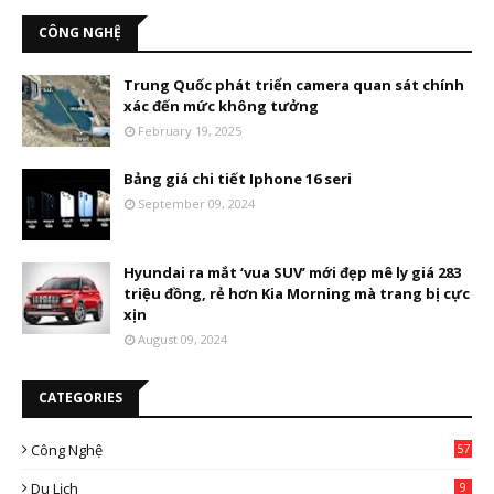
CÔNG NGHỆ
Trung Quốc phát triển camera quan sát chính
xác đến mức không tưởng
February 19, 2025
Bảng giá chi tiết Iphone 16 seri
September 09, 2024
Hyundai ra mắt ‘vua SUV’ mới đẹp mê ly giá 283
triệu đồng, rẻ hơn Kia Morning mà trang bị cực
xịn
August 09, 2024
CATEGORIES
Công Nghệ
57
Du Lịch
9