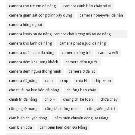
camera cho trẻ em đà nẵng
camera cảnh báo cháy nổ AI
camera giám sát công trình xây dựng
camera honeywell đà nẵn
camera hồng ngoại
camera kbvision đà nẵng; camera chất lượng mỹ tại đà nẵng;
camera đà nẵng
camera kho lạnh đà nẵng
camera phạt nguội đà nẵng
camera quán cafe đà nẵng
camera trông trẻ
camera wifi
camera đếm lưu lượng khách
camera đếm người
camera đếm người thông minh
camera ở đà lạt
camera-đà_nẵng
ccna
ccnp
chip H
chip xeon
cho thuê loa kẹo kéo đà nẵng
chuông bao cháy
chính trị đà nẵng
chíp H
chứng chỉ kế toán
chữa cháy
công nghệ mạng
công tắc thông minh
công viên giải trí
cảm biến chuyển động
cảm biến chuyển động Đà Nẵng
cảm biến cửa
cảm biến hiện điện Đà Nẵng