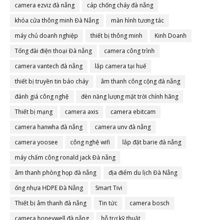
camera ezviz đà nẵng
cáp chống cháy đà nẵng
khóa cửa thông minh Đà Nẵng
màn hình tương tác
máy chủ doanh nghiệp
thiết bị thông minh
Kinh Doanh
Tổng đài điện thoại Đà nẵng
camera công trình
camera vantech đà nẵng
lắp camera tại huế
thiết bị truyền tin báo cháy
âm thanh công cộng đà nẵng
đánh giá công nghệ
đèn năng lượng mặt trời chính hãng
Thiết bị mạng
camera axis
camera ebitcam
camera hanwha đà nẵng
camera unv đà nẵng
camera yoosee
công nghệ wifi
lắp đặt barie đà nẵng
máy chấm công ronald jack Đà nẵng
âm thanh phòng họp đà nẵng
địa điểm du lịch Đà Nẵng
ống nhựa HDPE Đà Nẵng
Smart Tivi
Thiết bị âm thanh đà nẵng
Tin tức
camera bosch
camera honeywell đà nẵng
hỗ trợ kỹ thuật