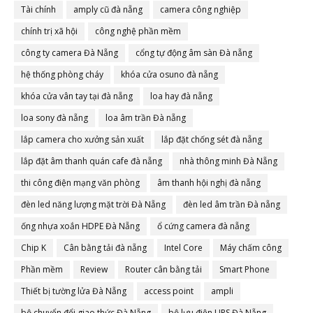
Tài chính
amply cũ đà nẵng
camera công nghiệp
chính trị xã hội
công nghệ phần mềm
công ty camera Đà Nẵng
cổng tự động âm sàn Đà nẵng
hệ thống phòng cháy
khóa cửa osuno đà nẵng
khóa cửa vân tay tại đà nẵng
loa hay đà nẵng
loa sony đà nẵng
loa âm trần Đà nẵng
lắp camera cho xưởng sản xuất
lắp đặt chống sét đà nẵng
lắp đặt âm thanh quán cafe đà nẵng
nhà thông minh Đà Nẵng
thi công điện mạng văn phòng
âm thanh hội nghị đà nẵng
đèn led năng lượng mặt trời Đà Nẵng
đèn led âm trần Đà nẵng
ống nhựa xoắn HDPE Đà Nẵng
ổ cứng camera đà nẵng
Chip K
Cân bằng tải đà nẵng
Intel Core
Máy chấm công
Phần mềm
Review
Router cân bằng tải
Smart Phone
Thiết bị tường lửa Đà Nẵng
access point
ampli
bộ chuyển đổi giao thức Đà Nẵng
bộ lưu điện UPS Đà Nẵng