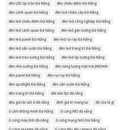
đèn LED ốp trần Đà Nẵng
đèn chiếu điểm Đà Nẵng
đèn cảnh quan Đà Nẵng
đèn led chiếu cây Đà Nẵng
đèn led chiếu điểm Đà Nẵng
đèn led công nghiệp Đà Nẵng
đèn led cảnh quan Đà Nẵng
đèn led gắn tường Đà Nẵng
đèn led panel Đà Nẵng
đèn led rọi ray Đà Nẵng
đèn led sân vườn Đà Nẵng
đèn led trang trí Đà Nẵng
đèn led treo tường Đà Nẵng
đèn led ốp tường Đà Nẵng
đèn nhà xưởng Đà Nẵng
đèn năng lượng mặt trời JINDIAN
đèn panel Đà Nẵng
đèn rọi ray Đà Nẵng
đèn spotlight Đà Nẵng
đèn sân vườn Đà Nẵng
đèn trang trí Đà Nẵng
đất nền fpt đà nẵng
đấu giá tài sản ở đà nẵng
định giá trị mang lại
đố cửa là gì
ổ cắm thông minh Đà Nẵng
ổ cứng WD đà nẵng
ổ cứng máy tính đà nẵng
ổ cứng mạng NAS Đà Nẵng
ổ cứng seagate đà nẵng
ổ cứng đầu ghi camera đà nẵng