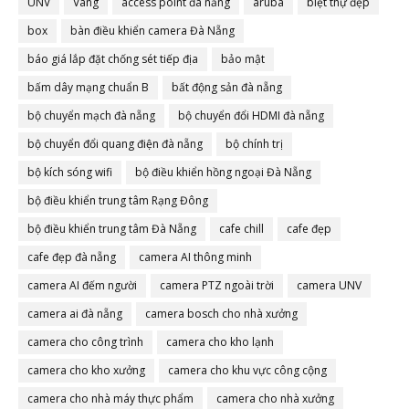
UNV
Vàng
access point đà nẵng
aruba
biệt thự đẹp
box
bàn điều khiển camera Đà Nẵng
báo giá lắp đặt chống sét tiếp địa
bảo mật
bấm dây mạng chuẩn B
bất động sản đà nẵng
bộ chuyển mạch đà nẵng
bộ chuyển đổi HDMI đà nẵng
bộ chuyển đổi quang điện đà nẵng
bộ chính trị
bộ kích sóng wifi
bộ điều khiển hồng ngoại Đà Nẵng
bộ điều khiển trung tâm Rạng Đông
bộ điều khiển trung tâm Đà Nẵng
cafe chill
cafe đẹp
cafe đẹp đà nẵng
camera AI thông minh
camera AI đếm người
camera PTZ ngoài trời
camera UNV
camera ai đà nẵng
camera bosch cho nhà xưởng
camera cho công trình
camera cho kho lạnh
camera cho kho xưởng
camera cho khu vực công cộng
camera cho nhà máy thực phẩm
camera cho nhà xưởng