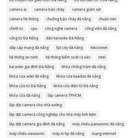
camera ai
camera báo cháy
camera giám sát
camera hệ thống
chuông báo cháy đà nẵng
chuẩn nén
chính trị
cpu
công nghệ camera
công viên đà nẵng
cổng từ Đà Nẵng
dàn karaoke Đà Nẵng
dây cáp mạng đà nẵng
fpt city đà nẵng
hikconnet
hệ thống an ninh
hệ thống kiểm soát ra vào
intel
karaoke gia đình Đà Nẵng
khóa chống trộm đà nẵng
khóa cửa adel đà nẵng
khóa cửa kaadas đà nẵng
khóa cửa từ Đà Nẵng
khóa cửa điện tử Đà nẵng
khóa cửa đà nẵng
lắp camera TPHCM
lắp đặt camera cho nhà xưởng
lắp đặt camera công nghiệp cho nhà máy linh kiện
lắp đặt camera gia đình đà nẵng
máy chiếu panasonic đà nẵng
máy chiếu viewsonic
máy in hp đà nẵng
mạng internet