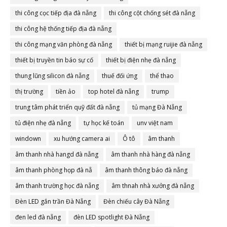
thi công cọc tiếp địa đà nẵng
thi công cột chống sét đà nẵng
thi công hệ thống tiếp địa đà nẵng
thi công mạng văn phòng đà nẵng
thiết bị mạng ruijie đà nẵng
thiết bị truyền tin báo sự cố
thiết bị điện nhẹ đà nẵng
thung lũng silicon đà nẵng
thuế đối ứng
thể thao
thị trường
tiền ảo
top hotel đà nẵng
trump
trung tâm phát triển quỹ đất đà nẵng
tủ mạng Đà Nẵng
tủ điện nhẹ đà nẵng
tự học kế toán
unv việt nam
windown
xu hướng camera ai
Ô tô
âm thanh
âm thanh nhà hangd đà nẵng
âm thanh nhà hàng đà nẵng
âm thanh phòng họp đà nẵ
âm thanh thông báo đà nẵng
âm thanh trường học đà nẵng
âm thnah nhà xưởng đà nẵng
Đèn LED gắn trần Đà Nẵng
Đèn chiếu cây Đà Nẵng
đen led đà nẵng
đèn LED spotlight Đà Nẵng