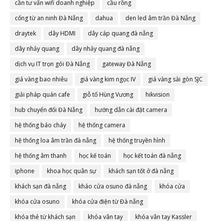
cần tư vấn wifi doanh nghiệp
cầu rồng
cổng từ an ninh Đà Nẵng
dahua
den led âm trần Đà Nẵng
draytek
dây HDMI
dây cáp quang đà nẵng
dây nhảy quang
dây nhảy quang đà nẵng
dịch vụ IT trọn gói Đà Nẵng
gateway Đà Nẵng
giá vàng bao nhiêu
giá vàng kim ngọc IV
giá vàng sài gòn SJC
giải pháp quán cafe
giỗ tổ Hùng Vương
hikvision
hub chuyển đổi Đà Nẵng
hướng dẫn cài đặt camera
hệ thống báo cháy
hệ thống camera
hệ thống loa âm trần đà nẵng
hệ thống truyền hình
hệ thống âm thanh
học kế toán
học kết toán đà nẵng
iphone
khoa học quân sự
khách sạn tốt ở đà nẵng
khách sạn đà nẵng
kháo cửa osuno đà nẵng
khóa cửa
khóa cửa osuno
khóa cửa điện từ Đà nẵng
khóa thẻ từ khách sạn
khóa vân tay
khóa vân tay Kassler