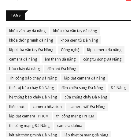
TAGS
khóa vân tay đà nẵng
khóa cửa vân tay đà nẵng
khóa thông minh đà nẵng
khóa điện tử Đà Nẵng
lắp khóa vân tay Đà Nẵng
Công nghệ
lắp camera đà nẵng
camera đà nẵng
âm thanh đà nẵng
cổng tự động Đà Nẵng
báo cháy đà nẵng
đèn led Đà Nẵng
Thi công báo cháy Đà Nẵng
lắp đặt camera đà nẵng
thiết bị báo cháy Đà Nẵng
đèn chiếu sáng Đà Nẵng
Đà Nẵng
hệ thống báo cháy Đà Nẵng
cửa chống cháy Đà Nẵng
Kiến thức
camera hikvision
camera wifi Đà Nẵng
lắp đặt camera TPHCM
thi công mạng TPHCM
thi công mạng Đà Nẵng
camera dahua
két sắt thông minh Đà Nẵng
lắp thiết bị mạng đà nẵng