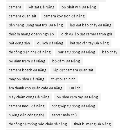
camera
két sắt Đà Nẵng
bộ phát wifi Đà Nẵng
camera quan sát
camera kbvision đà nẵng
đèn năng lượng mặt trời Đà Nẵng
lắp đặt báo cháy đà nẵng
thiết bị mạng doanh nghiệp
dịch vụ lắp đặt camera trọn gói
bất động sản
du lịch Đà Nẵng
két sắt vân tay Đà Nẵng
thi công điện nhẹ đà nẵng
barie tự động Đà Nẵng
báo cháy
bộ đàm trạm Đà Nẵng
bộ đàm Đà Nẵng
camera bosch đà nẵng
lắp đặt camera quan sát
máy bộ đàm Đà Nẵng
thiết bị an ninh
âm thanh cho quán cafe đà nẵng
Du lịch
Máy chấm công Đà Nẵng
bộ đàm cầm tay Đà Nẵng
camera imou đà nẵng
cổng xếp tự động Đà Nẵng
hướng dẫn công nghệ
server máy chủ
thi công hệ thống báo cháy đà nẵng
thiết bị mạng Đà Nẵng