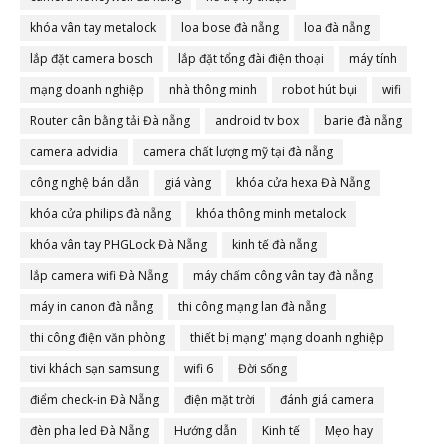
khóa vân tay metalock
loa bose đà nẵng
loa đà nẵng
lắp đặt camera bosch
lắp đặt tổng đài điện thoại
máy tính
mạng doanh nghiệp
nhà thông minh
robot hút bụi
wifi
Router cân bằng tải Đà nẵng
android tv box
barie đà nẵng
camera advidia
camera chất lượng mỹ tại đà nẵng
công nghệ bán dẫn
giá vàng
khóa cửa hexa Đà Nẵng
khóa cửa philips đà nẵng
khóa thông minh metalock
khóa vân tay PHGLock Đà Nẵng
kinh tế đà nẵng
lắp camera wifi Đà Nẵng
máy chấm công vân tay đà nẵng
máy in canon đà nẵng
thi công mạng lan đà nẵng
thi công điện văn phòng
thiết bị mạng' mạng doanh nghiệp
tivi khách sạn samsung
wifi 6
Đời sống
điểm check-in Đà Nẵng
điện mặt trời
đánh giá camera
đèn pha led Đà Nẵng
Hướng dẫn
Kinh tế
Mẹo hay