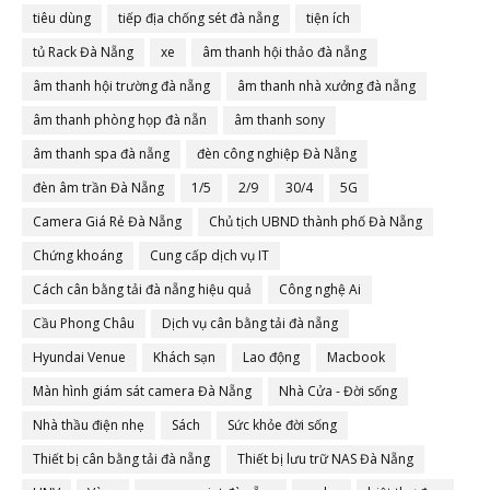
tiêu dùng
tiếp địa chống sét đà nẵng
tiện ích
tủ Rack Đà Nẵng
xe
âm thanh hội thảo đà nẵng
âm thanh hội trường đà nẵng
âm thanh nhà xưởng đà nẵng
âm thanh phòng họp đà nẵn
âm thanh sony
âm thanh spa đà nẵng
đèn công nghiệp Đà Nẵng
đèn âm trần Đà Nẵng
1/5
2/9
30/4
5G
Camera Giá Rẻ Đà Nẵng
Chủ tịch UBND thành phố Đà Nẵng
Chứng khoáng
Cung cấp dịch vụ IT
Cách cân bằng tải đà nẵng hiệu quả
Công nghệ Ai
Cầu Phong Châu
Dịch vụ cân bằng tải đà nẵng
Hyundai Venue
Khách sạn
Lao động
Macbook
Màn hình giám sát camera Đà Nẵng
Nhà Cửa - Đời sống
Nhà thầu điện nhẹ
Sách
Sức khỏe đời sống
Thiết bị cân bằng tải đà nẵng
Thiết bị lưu trữ NAS Đà Nẵng