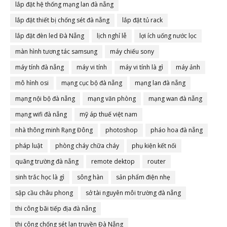
lắp đặt hệ thống mạng lan đà nẵng
lắp đặt thiết bị chống sét đà nẵng
lắp đặt tủ rack
lắp đặt đèn led Đà Nẵng
lịch nghỉ lễ
lợi ích uống nước lọc
màn hình tương tác samsung
máy chiếu sony
máy tính đà nẵng
máy vi tính
máy vi tính là gì
máy ảnh
mô hình osi
mạng cục bộ đà nẵng
mạng lan đà nẵng
mạng nội bộ đà nẵng
mạng văn phòng
mạng wan đà nẵng
mạng wifi đà nẵng
mỹ áp thuế việt nam
nhà thông minh Rạng Đông
photoshop
pháo hoa đà nẵng
pháp luật
phòng cháy chữa cháy
phụ kiện kết nối
quãng trường đà nẵng
remote dektop
router
sinh trắc học là gì
sông hàn
sản phẩm điện nhẹ
sập cầu châu phong
sở tài nguyên môi trường đà nẵng
thi công bãi tiếp địa đà nẵng
thi công chống sét lan truyền Đà Nẵng