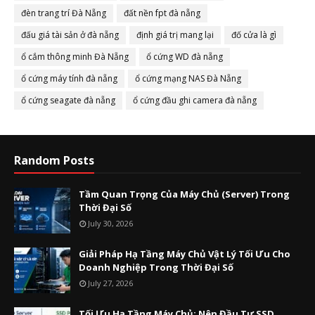
đèn trang trí Đà Nẵng
đất nền fpt đà nẵng
đấu giá tài sản ở đà nẵng
định giá trị mang lại
đố cửa là gì
ổ cắm thông minh Đà Nẵng
ổ cứng WD đà nẵng
ổ cứng máy tính đà nẵng
ổ cứng mạng NAS Đà Nẵng
ổ cứng seagate đà nẵng
ổ cứng đầu ghi camera đà nẵng
Random Posts
Tầm Quan Trọng Của Máy Chủ (Server) Trong
Thời Đại Số
July 30, 2026
Giải Pháp Hạ Tầng Máy Chủ Vật Lý Tối Ưu Cho
Doanh Nghiệp Trong Thời Đại Số
July 27, 2026
Tối Ưu Hạ Tầng Máy Chủ: Nên Đầu Tư SSD