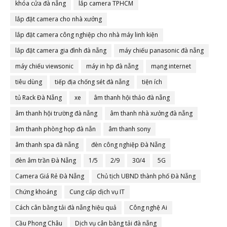
khóa cửa đà nẵng
lắp camera TPHCM
lắp đặt camera cho nhà xưởng
lắp đặt camera công nghiệp cho nhà máy linh kiện
lắp đặt camera gia đình đà nẵng
máy chiếu panasonic đà nẵng
máy chiếu viewsonic
máy in hp đà nẵng
mạng internet
tiêu dùng
tiếp địa chống sét đà nẵng
tiện ích
tủ Rack Đà Nẵng
xe
âm thanh hội thảo đà nẵng
âm thanh hội trường đà nẵng
âm thanh nhà xưởng đà nẵng
âm thanh phòng họp đà nẵn
âm thanh sony
âm thanh spa đà nẵng
đèn công nghiệp Đà Nẵng
đèn âm trần Đà Nẵng
1/5
2/9
30/4
5G
Camera Giá Rẻ Đà Nẵng
Chủ tịch UBND thành phố Đà Nẵng
Chứng khoáng
Cung cấp dịch vụ IT
Cách cân bằng tải đà nẵng hiệu quả
Công nghệ Ai
Cầu Phong Châu
Dịch vụ cân bằng tải đà nẵng