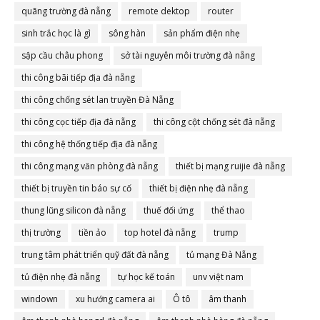
quãng trường đà nẵng
remote dektop
router
sinh trắc học là gì
sông hàn
sản phẩm điện nhẹ
sập cầu châu phong
sở tài nguyên môi trường đà nẵng
thi công bãi tiếp địa đà nẵng
thi công chống sét lan truyền Đà Nẵng
thi công cọc tiếp địa đà nẵng
thi công cột chống sét đà nẵng
thi công hệ thống tiếp địa đà nẵng
thi công mạng văn phòng đà nẵng
thiết bị mạng ruijie đà nẵng
thiết bị truyền tin báo sự cố
thiết bị điện nhẹ đà nẵng
thung lũng silicon đà nẵng
thuế đối ứng
thể thao
thị trường
tiền ảo
top hotel đà nẵng
trump
trung tâm phát triển quỹ đất đà nẵng
tủ mạng Đà Nẵng
tủ điện nhẹ đà nẵng
tự học kế toán
unv việt nam
windown
xu hướng camera ai
Ô tô
âm thanh