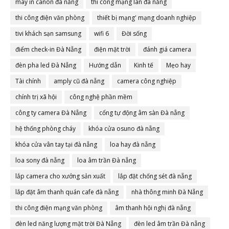
máy in canon đà nẵng
thi công mạng lan đà nẵng
thi công điện văn phòng
thiết bị mạng' mạng doanh nghiệp
tivi khách sạn samsung
wifi 6
Đời sống
điểm check-in Đà Nẵng
điện mặt trời
đánh giá camera
đèn pha led Đà Nẵng
Hướng dẫn
Kinh tế
Mẹo hay
Tài chính
amply cũ đà nẵng
camera công nghiệp
chính trị xã hội
công nghệ phần mềm
công ty camera Đà Nẵng
cổng tự động âm sàn Đà nẵng
hệ thống phòng cháy
khóa cửa osuno đà nẵng
khóa cửa vân tay tại đà nẵng
loa hay đà nẵng
loa sony đà nẵng
loa âm trần Đà nẵng
lắp camera cho xưởng sản xuất
lắp đặt chống sét đà nẵng
lắp đặt âm thanh quán cafe đà nẵng
nhà thông minh Đà Nẵng
thi công điện mạng văn phòng
âm thanh hội nghị đà nẵng
đèn led năng lượng mặt trời Đà Nẵng
đèn led âm trần Đà nẵng