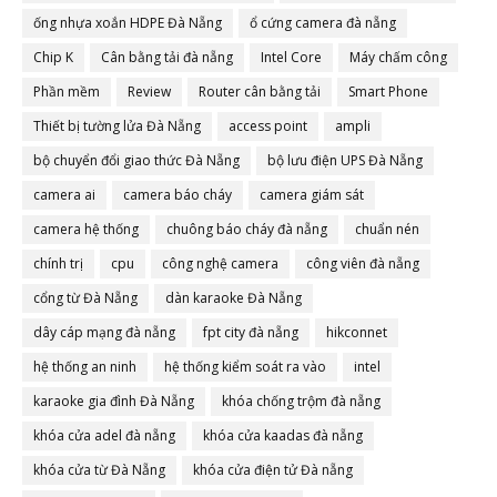
ống nhựa xoắn HDPE Đà Nẵng
ổ cứng camera đà nẵng
Chip K
Cân bằng tải đà nẵng
Intel Core
Máy chấm công
Phần mềm
Review
Router cân bằng tải
Smart Phone
Thiết bị tường lửa Đà Nẵng
access point
ampli
bộ chuyển đổi giao thức Đà Nẵng
bộ lưu điện UPS Đà Nẵng
camera ai
camera báo cháy
camera giám sát
camera hệ thống
chuông báo cháy đà nẵng
chuẩn nén
chính trị
cpu
công nghệ camera
công viên đà nẵng
cổng từ Đà Nẵng
dàn karaoke Đà Nẵng
dây cáp mạng đà nẵng
fpt city đà nẵng
hikconnet
hệ thống an ninh
hệ thống kiểm soát ra vào
intel
karaoke gia đình Đà Nẵng
khóa chống trộm đà nẵng
khóa cửa adel đà nẵng
khóa cửa kaadas đà nẵng
khóa cửa từ Đà Nẵng
khóa cửa điện tử Đà nẵng