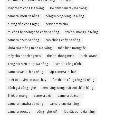
âm thanh cho quán cafe đà nẵng
Du lịch
Máy chấm công Đà Nẵng
bộ đàm cầm tay Đà Nẵng
camera imou đà nẵng
cổng xếp tự động Đà Nẵng
hướng dẫn công nghệ
server máy chủ
thi công hệ thống báo cháy đà nẵng
thiết bị mạng Đà Nẵng
camera ezviz đà nẵng
cáp chống cháy đà nẵng
khóa cửa thông minh Đà Nẵng
màn hình tương tác
máy chủ doanh nghiệp
thiết bị thông minh
Kinh Doanh
Tổng đài điện thoại Đà nẵng
camera công trình
camera vantech đà nẵng
lắp camera tại huế
thiết bị truyền tin báo cháy
âm thanh công cộng đà nẵng
đánh giá công nghệ
đèn năng lượng mặt trời chính hãng
Thiết bị mạng
camera axis
camera ebitcam
camera hanwha đà nẵng
camera unv đà nẵng
camera yoosee
công nghệ wifi
lắp đặt barie đà nẵng