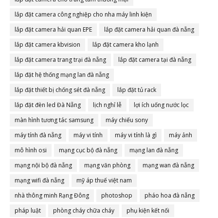
lắp đặt camera công nghiệp cho nha máy linh kiện
lắp đặt camera hải quan EPE
lắp đặt camera hải quan đà nẵng
lắp đặt camera kbvision
lắp đặt camera kho lạnh
lắp đặt camera trang trại đà nẵng
lắp đặt camera tại đà nẵng
lắp đặt hệ thống mạng lan đà nẵng
lắp đặt thiết bị chống sét đà nẵng
lắp đặt tủ rack
lắp đặt đèn led Đà Nẵng
lịch nghỉ lễ
lợi ích uống nước lọc
màn hình tương tác samsung
máy chiếu sony
máy tính đà nẵng
máy vi tính
máy vi tính là gì
máy ảnh
mô hình osi
mạng cục bộ đà nẵng
mạng lan đà nẵng
mạng nội bộ đà nẵng
mạng văn phòng
mạng wan đà nẵng
mạng wifi đà nẵng
mỹ áp thuế việt nam
nhà thông minh Rạng Đông
photoshop
pháo hoa đà nẵng
pháp luật
phòng cháy chữa cháy
phụ kiện kết nối