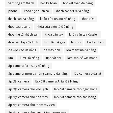
hệ thống âm thanh
học kế toán
học kết toán đà nẵng
iphone
khoa học quân sự
khách sạn tốt ở đà nẵng
khách sạn đà nẵng
kháo cửa osuno đà nẵng
khóa cửa
khóa cửa osuno
khóa cửa điện từ Đà nẵng
khóa thẻ từ khách sạn
khóa vân tay
khóa vân tay Kassler
khóa vân tay cửa kính
kinh tế thế giới
laptop
loa kẹo kéo
loa kẹo kéo đà nẵng
loa máy tính
loa máy tính đà nẵng
lumi
lumi Đà Nẵng
luật đất đai
làm sao để wifi mạnh
lắp camera farmstay đà nẵng
lắp camera imou đà nẵng camera đà nẵng
lắp camera ở đà lạt
lắp đặt camera
lắp đặt camera AI tại Đà Nẵng
lắp đặt camera cho kho lạnh
lắp đặt camera cho ngân hàng
lắp đặt camera cho nhà máy
lắp đặt camera cho sân bóng
lắp đặt camera cho thẩm mỹ viện
lắp đặt camera cho trung tâm thương mại