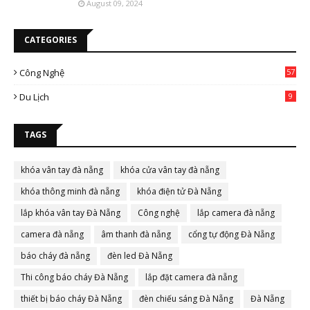
August 09, 2024
CATEGORIES
Công Nghệ
57
Du Lịch
9
TAGS
khóa vân tay đà nẵng
khóa cửa vân tay đà nẵng
khóa thông minh đà nẵng
khóa điện tử Đà Nẵng
lắp khóa vân tay Đà Nẵng
Công nghệ
lắp camera đà nẵng
camera đà nẵng
âm thanh đà nẵng
cổng tự động Đà Nẵng
báo cháy đà nẵng
đèn led Đà Nẵng
Thi công báo cháy Đà Nẵng
lắp đặt camera đà nẵng
thiết bị báo cháy Đà Nẵng
đèn chiếu sáng Đà Nẵng
Đà Nẵng