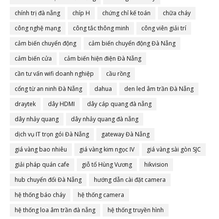
chính trị đà nẵng
chíp H
chứng chỉ kế toán
chữa cháy
công nghệ mạng
công tắc thông minh
công viên giải trí
cảm biến chuyển động
cảm biến chuyển động Đà Nẵng
cảm biến cửa
cảm biến hiện điện Đà Nẵng
cần tư vấn wifi doanh nghiệp
cầu rồng
cổng từ an ninh Đà Nẵng
dahua
den led âm trần Đà Nẵng
draytek
dây HDMI
dây cáp quang đà nẵng
dây nhảy quang
dây nhảy quang đà nẵng
dịch vụ IT trọn gói Đà Nẵng
gateway Đà Nẵng
giá vàng bao nhiêu
giá vàng kim ngọc IV
giá vàng sài gòn SJC
giải pháp quán cafe
giỗ tổ Hùng Vương
hikvision
hub chuyển đổi Đà Nẵng
hướng dẫn cài đặt camera
hệ thống báo cháy
hệ thống camera
hệ thống loa âm trần đà nẵng
hệ thống truyền hình