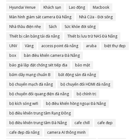
Hyundai Venue
Khách sạn
Lao động
Macbook
Màn hình giám sát camera Đà Nẵng
Nhà Cửa - Đời sống
Nhà thầu điện nhẹ
Sách
Sức khỏe đời sống
Thiết bị cân bằng tải đà nẵng
Thiết bị lưu trữ NAS Đà Nẵng
UNV
Vàng
access point đà nẵng
aruba
biệt thự đẹp
box
bàn điều khiển camera Đà Nẵng
báo giá lắp đặt chống sét tiếp địa
bảo mật
bấm dây mạng chuẩn B
bất động sản đà nẵng
bộ chuyển mạch đà nẵng
bộ chuyển đổi HDMI đà nẵng
bộ chuyển đổi quang điện đà nẵng
bộ chính trị
bộ kích sóng wifi
bộ điều khiển hồng ngoại Đà Nẵng
bộ điều khiển trung tâm Rạng Đông
bộ điều khiển trung tâm Đà Nẵng
cafe chill
cafe đẹp
cafe đẹp đà nẵng
camera AI thông minh