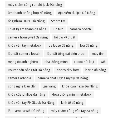
máy chấm công ronald jack Đà nẵng
âm thanh phòng họp đà nẵng
địa điểm du lịch Đà Nẵng
ống nhựa HDPE Đà Nẵng
Smart Tivi
Thiết bị âm thanh đà nẵng
Tin tức
camera bosch
camera honeywell đà nẵng
hỗ trợ kỹ thuật
khóa vân tay metalock
loa bose đà nẵng
loa đà nẵng
lắp đặt camera bosch
lắp đặt tổng đài điện thoại
máy tính
mạng doanh nghiệp
nhà thông minh
robot hút bụi
wifi
Router cân bằng tải Đà nẵng
android tv box
barie đà nẵng
camera advidia
camera chất lượng mỹ tại đà nẵng
công nghệ bán dẫn
giá vàng
khóa cửa hexa Đà Nẵng
khóa cửa philips đà nẵng
khóa thông minh metalock
khóa vân tay PHGLock Đà Nẵng
kinh tế đà nẵng
lắp camera wifi Đà Nẵng
máy chấm công vân tay đà nẵng