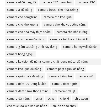
camera AI đếm người
camera PTZ ngoài trời
camera UNV
camera ai đà nẵng
camera bosch cho nhà xưởng
camera cho công trình
camera cho kho lạnh
camera cho kho xưởng
camera cho khu vực công cộng
camera cho nhà máy thực phẩm
camera cho nhà xưởng
camera cho trẻ em đà nẵng
camera cảnh báo cháy nổ AI
camera giám sát công trình xây dựng
camera honeywell đà nẵn
camera hồng ngoại
camera kbvision đà nẵng; camera chất lượng mỹ tại đà nẵng;
camera đà nẵng
camera kho lạnh đà nẵng
camera phạt nguội đà nẵng
camera quán cafe đà nẵng
camera trông trẻ
camera wifi
camera đếm lưu lượng khách
camera đếm người
camera đếm người thông minh
camera ở đà lạt
camera-đà_nẵng
ccna
ccnp
chip H
chip xeon
cho thuê loa kẹo kéo đà nẵng
chuông bao cháy