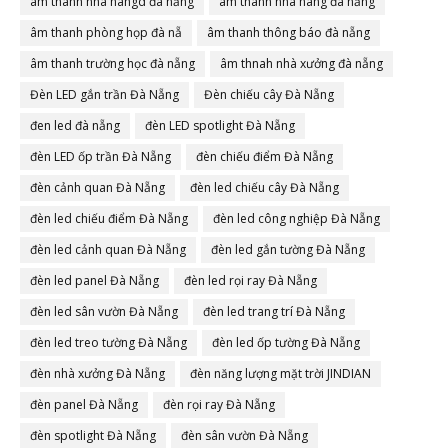
âm thanh nhà hangd đà nẵng
âm thanh nhà hàng đà nẵng
âm thanh phòng họp đà nẵ
âm thanh thông báo đà nẵng
âm thanh trường học đà nẵng
âm thnah nhà xưởng đà nẵng
Đèn LED gắn trần Đà Nẵng
Đèn chiếu cây Đà Nẵng
đen led đà nẵng
đèn LED spotlight Đà Nẵng
đèn LED ốp trần Đà Nẵng
đèn chiếu điểm Đà Nẵng
đèn cảnh quan Đà Nẵng
đèn led chiếu cây Đà Nẵng
đèn led chiếu điểm Đà Nẵng
đèn led công nghiệp Đà Nẵng
đèn led cảnh quan Đà Nẵng
đèn led gắn tường Đà Nẵng
đèn led panel Đà Nẵng
đèn led rọi ray Đà Nẵng
đèn led sân vườn Đà Nẵng
đèn led trang trí Đà Nẵng
đèn led treo tường Đà Nẵng
đèn led ốp tường Đà Nẵng
đèn nhà xưởng Đà Nẵng
đèn năng lượng mặt trời JINDIAN
đèn panel Đà Nẵng
đèn rọi ray Đà Nẵng
đèn spotlight Đà Nẵng
đèn sân vườn Đà Nẵng