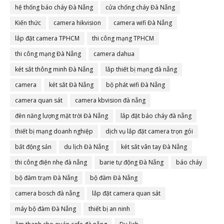
hệ thống báo cháy Đà Nẵng
cửa chống cháy Đà Nẵng
Kiến thức
camera hikvision
camera wifi Đà Nẵng
lắp đặt camera TPHCM
thi công mạng TPHCM
thi công mạng Đà Nẵng
camera dahua
két sắt thông minh Đà Nẵng
lắp thiết bị mạng đà nẵng
camera
két sắt Đà Nẵng
bộ phát wifi Đà Nẵng
camera quan sát
camera kbvision đà nẵng
đèn năng lượng mặt trời Đà Nẵng
lắp đặt báo cháy đà nẵng
thiết bị mạng doanh nghiệp
dịch vụ lắp đặt camera trọn gói
bất động sản
du lịch Đà Nẵng
két sắt vân tay Đà Nẵng
thi công điện nhẹ đà nẵng
barie tự động Đà Nẵng
báo cháy
bộ đàm trạm Đà Nẵng
bộ đàm Đà Nẵng
camera bosch đà nẵng
lắp đặt camera quan sát
máy bộ đàm Đà Nẵng
thiết bị an ninh