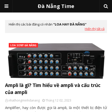
Đà Nẵng Time
Hiển thị các bài đăng có nhãn
LOA HAY ĐÀ NẴNG
Hiển thị tất cả
LOA SONY ĐÀ NẴNG
Ampli là gì? Tìm hiểu về ampli và cấu trúc
của ampli
nhathongminhdanang
Tháng 12 02, 2023
Amplifier, hay còn được gọi là ampli, là một thiết bị điện tử