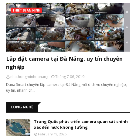
THIẾT BỊ AN NINH
Lắp đặt camera tại Đà Nẵng, uy tín chuyên
nghiệp
nhathongminhdanang
Tháng 7 06, 2019
Dana Smart chuyên lắp camera tại Đà Nẵng với dịch vụ chuyên nghiệp,
uy tín, nhanh ch…
CÔNG NGHỆ
Trung Quốc phát triển camera quan sát chính
xác đến mức không tưởng
February 19, 2025