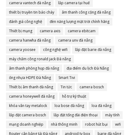
camera vantech đà nẵng
lắp camera tại huế
thiết bị truyền tin báo cháy
âm thanh công cộng đà nẵng
đánh giá công nghệ
đèn năng lượng mặt trời chính hãng
Thiết bị mạng
camera axis
camera ebitcam
camera hanwha đà nẵng
camera unv đà nẵng
camera yoosee
công nghệ wifi
lắp đặt barie đà nẵng
máy chấm công ronald jack Đà nẵng
âm thanh phòng họp đà nẵng
địa điểm du lịch Đà Nẵng
ống nhựa HDPE Đà Nẵng
Smart Tivi
Thiết bị âm thanh đà nẵng
Tin tức
camera bosch
camera honeywell đà nẵng
hỗ trợ kỹ thuật
khóa vân tay metalock
loa bose đà nẵng
loa đà nẵng
lắp đặt camera bosch
lắp đặt tổng đài điện thoại
máy tính
mạng doanh nghiệp
nhà thông minh
robot hút bụi
wifi
Router cân bằng tải Đà nẵng
android tv box
barie đà nẵng