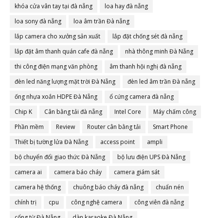
khóa cửa vân tay tại đà nẵng
loa hay đà nẵng
loa sony đà nẵng
loa âm trần Đà nẵng
lắp camera cho xưởng sản xuất
lắp đặt chống sét đà nẵng
lắp đặt âm thanh quán cafe đà nẵng
nhà thông minh Đà Nẵng
thi công điện mạng văn phòng
âm thanh hội nghị đà nẵng
đèn led năng lượng mặt trời Đà Nẵng
đèn led âm trần Đà nẵng
ống nhựa xoắn HDPE Đà Nẵng
ổ cứng camera đà nẵng
Chip K
Cân bằng tải đà nẵng
Intel Core
Máy chấm công
Phần mềm
Review
Router cân bằng tải
Smart Phone
Thiết bị tường lửa Đà Nẵng
access point
ampli
bộ chuyển đổi giao thức Đà Nẵng
bộ lưu điện UPS Đà Nẵng
camera ai
camera báo cháy
camera giám sát
camera hệ thống
chuông báo cháy đà nẵng
chuẩn nén
chính trị
cpu
công nghệ camera
công viên đà nẵng
cổng từ Đà Nẵng
dàn karaoke Đà Nẵng