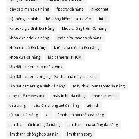
dây cáp mạng đà nẵng
fpt city đà nẵng
hikconnet
hệ thống an ninh
hệ thống kiểm soát ra vào
intel
karaoke gia đình Đà Nẵng
khóa chống trộm đà nẵng
khóa cửa adel đà nẵng
khóa cửa kaadas đà nẵng
khóa cửa từ Đà Nẵng
khóa cửa điện tử Đà nẵng
khóa cửa đà nẵng
lắp camera TPHCM
lắp đặt camera cho nhà xưởng
lắp đặt camera công nghiệp cho nhà máy linh kiện
lắp đặt camera gia đình đà nẵng
máy chiếu panasonic đà nẵng
máy chiếu viewsonic
máy in hp đà nẵng
mạng internet
tiêu dùng
tiếp địa chống sét đà nẵng
tiện ích
tủ Rack Đà Nẵng
xe
âm thanh hội thảo đà nẵng
âm thanh hội trường đà nẵng
âm thanh nhà xưởng đà nẵng
âm thanh phòng họp đà nẵn
âm thanh sony