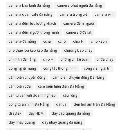
camera đà nẵng
camera kho lạnh đà nẵng
camera phạt nguội đà nẵng
camera quán cafe đà nẵng
camera trông trẻ
camera wifi
camera đếm lưu lượng khách
camera đếm người
camera đếm người thông minh
camera ở đà lạt
camera-đà_nẵng
ccna
ccnp
chip H
chip xeon
cho thuê loa kẹo kéo đà nẵng
chuông bao cháy
chính trị đà nẵng
chíp H
chứng chỉ kế toán
chữa cháy
công nghệ mạng
công tắc thông minh
công viên giải trí
cảm biến chuyển động
cảm biến chuyển động Đà Nẵng
cảm biến cửa
cảm biến hiện điện Đà Nẵng
cần tư vấn wifi doanh nghiệp
cầu rồng
cổng từ an ninh Đà Nẵng
dahua
den led âm trần Đà Nẵng
draytek
dây HDMI
dây cáp quang đà nẵng
dây nhảy quang
dây nhảy quang đà nẵng