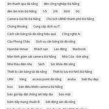
âm thanh spa đà nẵng
đèn công nghiệp Đà Nẵng
đèn âm trần Đà Nẵng
1/5
2/9
30/4
5G
Camera Giá Rẻ Đà Nẵng
Chủ tịch UBND thành phố Đà Nẵng
Chứng khoáng
Cung cấp dịch vụ IT
Cách cân bằng tải đà nẵng hiệu quả
Công nghệ Ai
Cầu Phong Châu
Dịch vụ cân bằng tải đà nẵng
Hyundai Venue
Khách sạn
Lao động
Macbook
Màn hình giám sát camera Đà Nẵng
Nhà Cửa - Đời sống
Nhà thầu điện nhẹ
Sách
Sức khỏe đời sống
Thiết bị cân bằng tải đà nẵng
Thiết bị lưu trữ NAS Đà Nẵng
UNV
Vàng
access point đà nẵng
aruba
biệt thự đẹp
box
bàn điều khiển camera Đà Nẵng
báo giá lắp đặt chống sét tiếp địa
bảo mật
bấm dây mạng chuẩn B
bất động sản đà nẵng