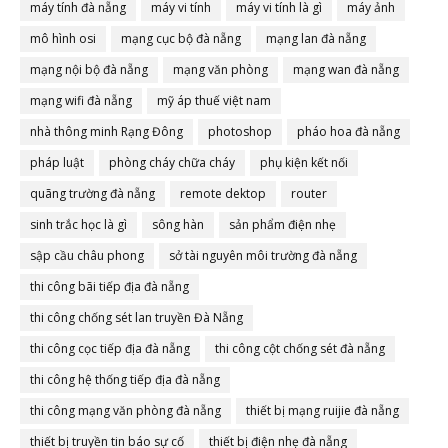
máy tính đà nẵng
máy vi tính
máy vi tính là gì
máy ảnh
mô hình osi
mạng cục bộ đà nẵng
mạng lan đà nẵng
mạng nội bộ đà nẵng
mạng văn phòng
mạng wan đà nẵng
mạng wifi đà nẵng
mỹ áp thuế việt nam
nhà thông minh Rạng Đông
photoshop
pháo hoa đà nẵng
pháp luật
phòng cháy chữa cháy
phụ kiện kết nối
quãng trường đà nẵng
remote dektop
router
sinh trắc học là gì
sông hàn
sản phẩm điện nhẹ
sập cầu châu phong
sở tài nguyên môi trường đà nẵng
thi công bãi tiếp địa đà nẵng
thi công chống sét lan truyền Đà Nẵng
thi công cọc tiếp địa đà nẵng
thi công cột chống sét đà nẵng
thi công hệ thống tiếp địa đà nẵng
thi công mạng văn phòng đà nẵng
thiết bị mạng ruijie đà nẵng
thiết bị truyền tin báo sự cố
thiết bị điện nhẹ đà nẵng