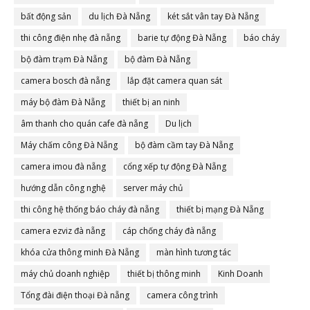
bất động sản
du lịch Đà Nẵng
két sắt vân tay Đà Nẵng
thi công điện nhẹ đà nẵng
barie tự động Đà Nẵng
báo cháy
bộ đàm trạm Đà Nẵng
bộ đàm Đà Nẵng
camera bosch đà nẵng
lắp đặt camera quan sát
máy bộ đàm Đà Nẵng
thiết bị an ninh
âm thanh cho quán cafe đà nẵng
Du lịch
Máy chấm công Đà Nẵng
bộ đàm cầm tay Đà Nẵng
camera imou đà nẵng
cổng xếp tự động Đà Nẵng
hướng dẫn công nghệ
server máy chủ
thi công hệ thống báo cháy đà nẵng
thiết bị mạng Đà Nẵng
camera ezviz đà nẵng
cáp chống cháy đà nẵng
khóa cửa thông minh Đà Nẵng
màn hình tương tác
máy chủ doanh nghiệp
thiết bị thông minh
Kinh Doanh
Tổng đài điện thoại Đà nẵng
camera công trình