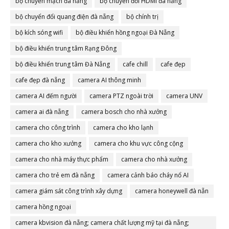
bộ chuyển mạch đà nẵng
bộ chuyển đổi HDMI đà nẵng
bộ chuyển đổi quang điện đà nẵng
bộ chính trị
bộ kích sóng wifi
bộ điều khiển hồng ngoại Đà Nẵng
bộ điều khiển trung tâm Rạng Đông
bộ điều khiển trung tâm Đà Nẵng
cafe chill
cafe đẹp
cafe đẹp đà nẵng
camera AI thông minh
camera AI đếm người
camera PTZ ngoài trời
camera UNV
camera ai đà nẵng
camera bosch cho nhà xưởng
camera cho công trình
camera cho kho lạnh
camera cho kho xưởng
camera cho khu vực công cộng
camera cho nhà máy thực phẩm
camera cho nhà xưởng
camera cho trẻ em đà nẵng
camera cảnh báo cháy nổ AI
camera giám sát công trình xây dựng
camera honeywell đà nẵn
camera hồng ngoại
camera kbvision đà nẵng; camera chất lượng mỹ tại đà nẵng;