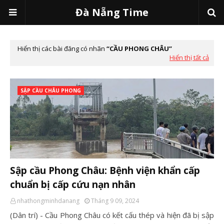
Đà Nẵng Time
Hiển thị các bài đăng có nhãn
CẦU PHONG CHÂU
Hiển thị tất cả
SẬP CẦU CHÂU PHONG
Sập cầu Phong Châu: Bệnh viện khẩn cấp
chuẩn bị cấp cứu nạn nhân
nhathongminhdanang
Tháng 9 09, 2024
(Dân trí) - Cầu Phong Châu có kết cấu thép và hiện đã bị sập