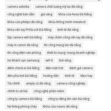
camera advidia
camera chất lượng mỹ tại đà nẵng
công nghệ bán dẫn
giá vàng
khóa cửa hexa Đà Nẵng
khóa cửa philips đà nẵng
khóa thông minh metalock
khóa vân tay PHGLock Đà Nẵng
kinh tế đà nẵng
lắp camera wifi Đà Nẵng
máy chấm công vân tay đà nẵng
máy in canon đà nẵng
thi công mạng lan đà nẵng
thi công điện văn phòng
thiết bị mạng' mạng doanh nghiệp
tivi khách sạn samsung
wifi 6
Đời sống
điểm check-in Đà Nẵng
điện mặt trời
đánh giá camera
đèn pha led Đà Nẵng
Hướng dẫn
Kinh tế
Mẹo hay
Tài chính
amply cũ đà nẵng
camera công nghiệp
chính trị xã hội
công nghệ phần mềm
công ty camera Đà Nẵng
cổng tự động âm sàn Đà nẵng
hệ thống phòng cháy
khóa cửa osuno đà nẵng