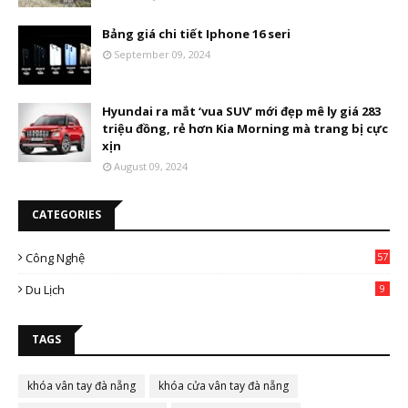
Bảng giá chi tiết Iphone 16 seri
September 09, 2024
Hyundai ra mắt ‘vua SUV’ mới đẹp mê ly giá 283
triệu đồng, rẻ hơn Kia Morning mà trang bị cực
xịn
August 09, 2024
CATEGORIES
Công Nghệ
57
Du Lịch
9
TAGS
khóa vân tay đà nẵng
khóa cửa vân tay đà nẵng