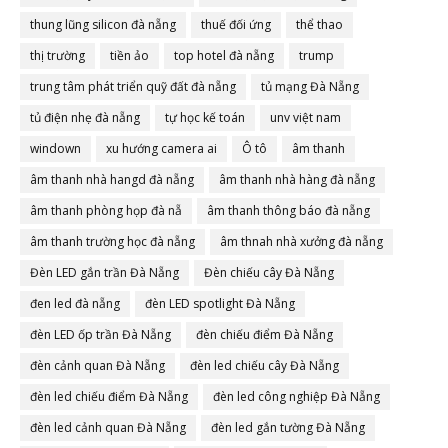
thung lũng silicon đà nẵng
thuế đối ứng
thể thao
thị trường
tiền ảo
top hotel đà nẵng
trump
trung tâm phát triển quỹ đất đà nẵng
tủ mạng Đà Nẵng
tủ điện nhẹ đà nẵng
tự học kế toán
unv việt nam
windown
xu hướng camera ai
Ô tô
âm thanh
âm thanh nhà hangd đà nẵng
âm thanh nhà hàng đà nẵng
âm thanh phòng họp đà nẵ
âm thanh thông báo đà nẵng
âm thanh trường học đà nẵng
âm thnah nhà xưởng đà nẵng
Đèn LED gắn trần Đà Nẵng
Đèn chiếu cây Đà Nẵng
đen led đà nẵng
đèn LED spotlight Đà Nẵng
đèn LED ốp trần Đà Nẵng
đèn chiếu điểm Đà Nẵng
đèn cảnh quan Đà Nẵng
đèn led chiếu cây Đà Nẵng
đèn led chiếu điểm Đà Nẵng
đèn led công nghiệp Đà Nẵng
đèn led cảnh quan Đà Nẵng
đèn led gắn tường Đà Nẵng