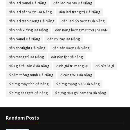
đèn led panel Đà Nẵng
đèn led rọi ray Đà Nẵng
đèn led sân vườn Đà Nẵng
đèn led trang trí Đà Nẵng
đèn led treo tường Đà Nẵng
đèn led ốp tường Đà Nẵng
đèn nhà xưởng Đà Nẵng
đèn năng lượng mặt trời JINDIAN
đèn panel Đà Nẵng
đèn rọi ray Đà Nẵng
đèn spotlight Đà Nẵng
đèn sân vườn Đà Nẵng
đèn trang trí Đà Nẵng
đất nền fpt đà nẵng
đấu giá tài sản ở đà nẵng
định giá trị mang lại
đố cửa là gì
ổ cắm thông minh Đà Nẵng
ổ cứng WD đà nẵng
ổ cứng máy tính đà nẵng
ổ cứng mạng NAS Đà Nẵng
ổ cứng seagate đà nẵng
ổ cứng đầu ghi camera đà nẵng
Random Posts