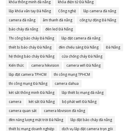
khóa thông minh đà nẵng
khóa điện tử Đà Nẵng
lắp khóa vân tay Đà Nẵng
Công nghệ
lắp camera đà nẵng
camera đà nẵng
âm thanh đà nẵng
cổng tự động Đà Nẵng
báo cháy đà nẵng
đèn led Đà Nẵng
Thi công báo cháy Đà Nẵng
lắp đặt camera đà nẵng
thiết bị báo cháy Đà Nẵng
đèn chiếu sáng Đà Nẵng
Đà Nẵng
hệ thống báo cháy Đà Nẵng
cửa chống cháy Đà Nẵng
Kiến thức
camera hikvision
camera wifi Đà Nẵng
lắp đặt camera TPHCM
thi công mạng TPHCM
thi công mạng Đà Nẵng
camera dahua
két sắt thông minh Đà Nẵng
lắp thiết bị mạng đà nẵng
camera
két sắt Đà Nẵng
bộ phát wifi Đà Nẵng
camera quan sát
camera kbvision đà nẵng
đèn năng lượng mặt trời Đà Nẵng
lắp đặt báo cháy đà nẵng
thiết bị mạng doanh nghiệp
dịch vụ lắp đặt camera trọn gói