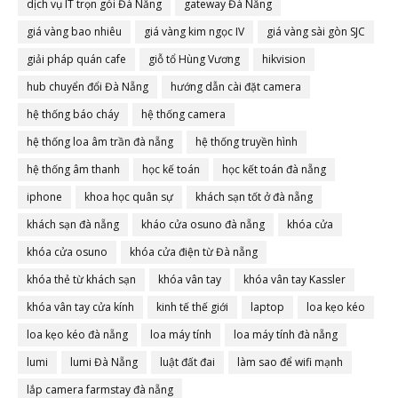
dịch vụ IT trọn gói Đà Nẵng
gateway Đà Nẵng
giá vàng bao nhiêu
giá vàng kim ngọc IV
giá vàng sài gòn SJC
giải pháp quán cafe
giỗ tổ Hùng Vương
hikvision
hub chuyển đổi Đà Nẵng
hướng dẫn cài đặt camera
hệ thống báo cháy
hệ thống camera
hệ thống loa âm trần đà nẵng
hệ thống truyền hình
hệ thống âm thanh
học kế toán
học kết toán đà nẵng
iphone
khoa học quân sự
khách sạn tốt ở đà nẵng
khách sạn đà nẵng
kháo cửa osuno đà nẵng
khóa cửa
khóa cửa osuno
khóa cửa điện từ Đà nẵng
khóa thẻ từ khách sạn
khóa vân tay
khóa vân tay Kassler
khóa vân tay cửa kính
kinh tế thế giới
laptop
loa kẹo kéo
loa kẹo kéo đà nẵng
loa máy tính
loa máy tính đà nẵng
lumi
lumi Đà Nẵng
luật đất đai
làm sao để wifi mạnh
lắp camera farmstay đà nẵng