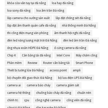
khóa cửa vân tay tại đà nẵng
loa hay đà nẵng
loa sony đà nẵng
loa âm trần Đà nẵng
lắp camera cho xưởng sản xuất
lắp đặt chống sét đà nẵng
lắp đặt âm thanh quán cafe đà nẵng
nhà thông minh Đà Nẵng
thi công điện mạng văn phòng
âm thanh hội nghị đà nẵng
đèn led năng lượng mặt trời Đà Nẵng
đèn led âm trần Đà nẵng
ống nhựa xoắn HDPE Đà Nẵng
ổ cứng camera đà nẵng
Chip K
Cân bằng tải đà nẵng
Intel Core
Máy chấm công
Phần mềm
Review
Router cân bằng tải
Smart Phone
Thiết bị tường lửa Đà Nẵng
access point
ampli
bộ chuyển đổi giao thức Đà Nẵng
bộ lưu điện UPS Đà Nẵng
camera ai
camera báo cháy
camera giám sát
camera hệ thống
chuông báo cháy đà nẵng
chuẩn nén
chính trị
cpu
công nghệ camera
công viên đà nẵng
cổng từ Đà Nẵng
dàn karaoke Đà Nẵng