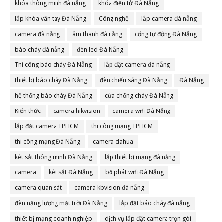
khóa thông minh đà nẵng
khóa điện tử Đà Nẵng
lắp khóa vân tay Đà Nẵng
Công nghệ
lắp camera đà nẵng
camera đà nẵng
âm thanh đà nẵng
cổng tự động Đà Nẵng
báo cháy đà nẵng
đèn led Đà Nẵng
Thi công báo cháy Đà Nẵng
lắp đặt camera đà nẵng
thiết bị báo cháy Đà Nẵng
đèn chiếu sáng Đà Nẵng
Đà Nẵng
hệ thống báo cháy Đà Nẵng
cửa chống cháy Đà Nẵng
Kiến thức
camera hikvision
camera wifi Đà Nẵng
lắp đặt camera TPHCM
thi công mạng TPHCM
thi công mạng Đà Nẵng
camera dahua
két sắt thông minh Đà Nẵng
lắp thiết bị mạng đà nẵng
camera
két sắt Đà Nẵng
bộ phát wifi Đà Nẵng
camera quan sát
camera kbvision đà nẵng
đèn năng lượng mặt trời Đà Nẵng
lắp đặt báo cháy đà nẵng
thiết bị mạng doanh nghiệp
dịch vụ lắp đặt camera trọn gói