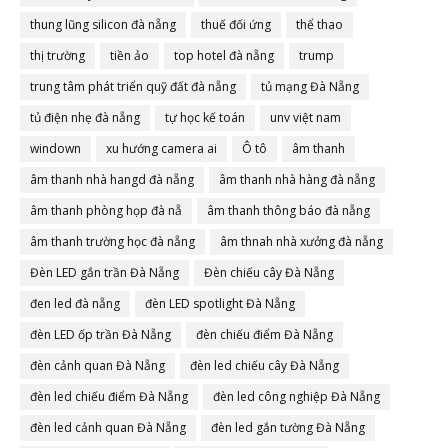
thung lũng silicon đà nẵng
thuế đối ứng
thể thao
thị trường
tiền ảo
top hotel đà nẵng
trump
trung tâm phát triển quỹ đất đà nẵng
tủ mạng Đà Nẵng
tủ điện nhẹ đà nẵng
tự học kế toán
unv việt nam
windown
xu hướng camera ai
Ô tô
âm thanh
âm thanh nhà hangd đà nẵng
âm thanh nhà hàng đà nẵng
âm thanh phòng họp đà nẵ
âm thanh thông báo đà nẵng
âm thanh trường học đà nẵng
âm thnah nhà xưởng đà nẵng
Đèn LED gắn trần Đà Nẵng
Đèn chiếu cây Đà Nẵng
đen led đà nẵng
đèn LED spotlight Đà Nẵng
đèn LED ốp trần Đà Nẵng
đèn chiếu điểm Đà Nẵng
đèn cảnh quan Đà Nẵng
đèn led chiếu cây Đà Nẵng
đèn led chiếu điểm Đà Nẵng
đèn led công nghiệp Đà Nẵng
đèn led cảnh quan Đà Nẵng
đèn led gắn tường Đà Nẵng