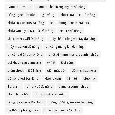
camera advidia
camera chất lượng mỹ tại đà nẵng
công nghệ bán dẫn
giá vàng
khóa cửa hexa Đà Nẵng
khóa cửa philips đà nẵng
khóa thông minh metalock
khóa vân tay PHGLock Đà Nẵng
kinh tế đà nẵng
lắp camera wifi Đà Nẵng
máy chấm công vân tay đà nẵng
máy in canon đà nẵng
thi công mạng lan đà nẵng
thi công điện văn phòng
thiết bị mạng' mạng doanh nghiệp
tivi khách sạn samsung
wifi 6
Đời sống
điểm check-in Đà Nẵng
điện mặt trời
đánh giá camera
đèn pha led Đà Nẵng
Hướng dẫn
Kinh tế
Mẹo hay
Tài chính
amply cũ đà nẵng
camera công nghiệp
chính trị xã hội
công nghệ phần mềm
công ty camera Đà Nẵng
cổng tự động âm sàn Đà nẵng
hệ thống phòng cháy
khóa cửa osuno đà nẵng