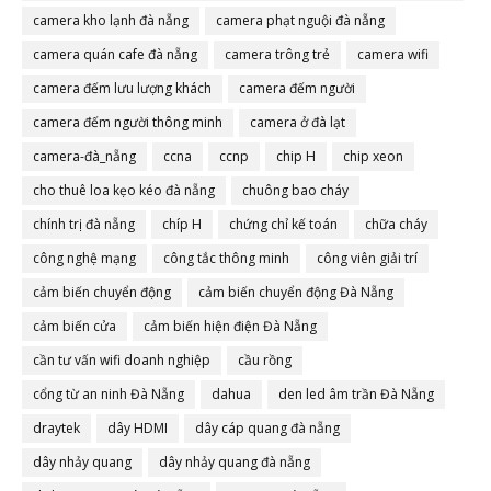
camera đà nẵng
camera kho lạnh đà nẵng
camera phạt nguội đà nẵng
camera quán cafe đà nẵng
camera trông trẻ
camera wifi
camera đếm lưu lượng khách
camera đếm người
camera đếm người thông minh
camera ở đà lạt
camera-đà_nẵng
ccna
ccnp
chip H
chip xeon
cho thuê loa kẹo kéo đà nẵng
chuông bao cháy
chính trị đà nẵng
chíp H
chứng chỉ kế toán
chữa cháy
công nghệ mạng
công tắc thông minh
công viên giải trí
cảm biến chuyển động
cảm biến chuyển động Đà Nẵng
cảm biến cửa
cảm biến hiện điện Đà Nẵng
cần tư vấn wifi doanh nghiệp
cầu rồng
cổng từ an ninh Đà Nẵng
dahua
den led âm trần Đà Nẵng
draytek
dây HDMI
dây cáp quang đà nẵng
dây nhảy quang
dây nhảy quang đà nẵng