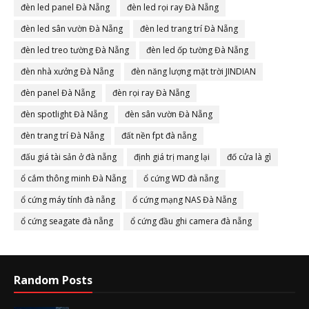
đèn led panel Đà Nẵng
đèn led rọi ray Đà Nẵng
đèn led sân vườn Đà Nẵng
đèn led trang trí Đà Nẵng
đèn led treo tường Đà Nẵng
đèn led ốp tường Đà Nẵng
đèn nhà xưởng Đà Nẵng
đèn năng lượng mặt trời JINDIAN
đèn panel Đà Nẵng
đèn rọi ray Đà Nẵng
đèn spotlight Đà Nẵng
đèn sân vườn Đà Nẵng
đèn trang trí Đà Nẵng
đất nền fpt đà nẵng
đấu giá tài sản ở đà nẵng
định giá trị mang lại
đố cửa là gì
ổ cắm thông minh Đà Nẵng
ổ cứng WD đà nẵng
ổ cứng máy tính đà nẵng
ổ cứng mạng NAS Đà Nẵng
ổ cứng seagate đà nẵng
ổ cứng đầu ghi camera đà nẵng
Random Posts