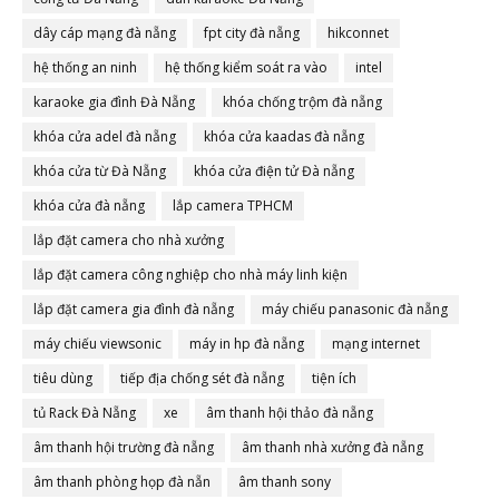
dây cáp mạng đà nẵng
fpt city đà nẵng
hikconnet
hệ thống an ninh
hệ thống kiểm soát ra vào
intel
karaoke gia đình Đà Nẵng
khóa chống trộm đà nẵng
khóa cửa adel đà nẵng
khóa cửa kaadas đà nẵng
khóa cửa từ Đà Nẵng
khóa cửa điện tử Đà nẵng
khóa cửa đà nẵng
lắp camera TPHCM
lắp đặt camera cho nhà xưởng
lắp đặt camera công nghiệp cho nhà máy linh kiện
lắp đặt camera gia đình đà nẵng
máy chiếu panasonic đà nẵng
máy chiếu viewsonic
máy in hp đà nẵng
mạng internet
tiêu dùng
tiếp địa chống sét đà nẵng
tiện ích
tủ Rack Đà Nẵng
xe
âm thanh hội thảo đà nẵng
âm thanh hội trường đà nẵng
âm thanh nhà xưởng đà nẵng
âm thanh phòng họp đà nẵn
âm thanh sony