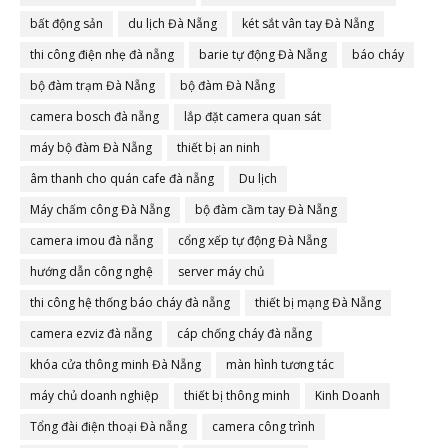
bất động sản
du lịch Đà Nẵng
két sắt vân tay Đà Nẵng
thi công điện nhẹ đà nẵng
barie tự động Đà Nẵng
báo cháy
bộ đàm trạm Đà Nẵng
bộ đàm Đà Nẵng
camera bosch đà nẵng
lắp đặt camera quan sát
máy bộ đàm Đà Nẵng
thiết bị an ninh
âm thanh cho quán cafe đà nẵng
Du lịch
Máy chấm công Đà Nẵng
bộ đàm cầm tay Đà Nẵng
camera imou đà nẵng
cổng xếp tự động Đà Nẵng
hướng dẫn công nghệ
server máy chủ
thi công hệ thống báo cháy đà nẵng
thiết bị mạng Đà Nẵng
camera ezviz đà nẵng
cáp chống cháy đà nẵng
khóa cửa thông minh Đà Nẵng
màn hình tương tác
máy chủ doanh nghiệp
thiết bị thông minh
Kinh Doanh
Tổng đài điện thoại Đà nẵng
camera công trình