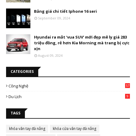
Bảng giá chi tiết Iphone 16 seri
September 09, 2024
Hyundai ra mắt ‘vua SUV’ mới đẹp mê ly giá 283
triệu đồng, rẻ hơn Kia Morning mà trang bị cực
xịn
August 09, 2024
CATEGORIES
Công Nghệ
57
Du Lịch
9
TAGS
khóa vân tay đà nẵng
khóa cửa vân tay đà nẵng