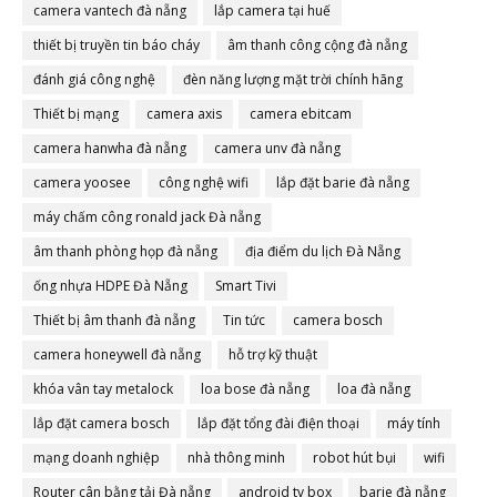
camera vantech đà nẵng
lắp camera tại huế
thiết bị truyền tin báo cháy
âm thanh công cộng đà nẵng
đánh giá công nghệ
đèn năng lượng mặt trời chính hãng
Thiết bị mạng
camera axis
camera ebitcam
camera hanwha đà nẵng
camera unv đà nẵng
camera yoosee
công nghệ wifi
lắp đặt barie đà nẵng
máy chấm công ronald jack Đà nẵng
âm thanh phòng họp đà nẵng
địa điểm du lịch Đà Nẵng
ống nhựa HDPE Đà Nẵng
Smart Tivi
Thiết bị âm thanh đà nẵng
Tin tức
camera bosch
camera honeywell đà nẵng
hỗ trợ kỹ thuật
khóa vân tay metalock
loa bose đà nẵng
loa đà nẵng
lắp đặt camera bosch
lắp đặt tổng đài điện thoại
máy tính
mạng doanh nghiệp
nhà thông minh
robot hút bụi
wifi
Router cân bằng tải Đà nẵng
android tv box
barie đà nẵng