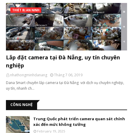
THIẾT BỊ AN NINH
Lắp đặt camera tại Đà Nẵng, uy tín chuyên
nghiệp
nhathongminhdanang
Tháng 7 06, 2019
Dana Smart chuyên lắp camera tại Đà Nẵng với dịch vụ chuyên nghiệp,
uy tín, nhanh ch…
CÔNG NGHỆ
Trung Quốc phát triển camera quan sát chính
xác đến mức không tưởng
February 19, 2025