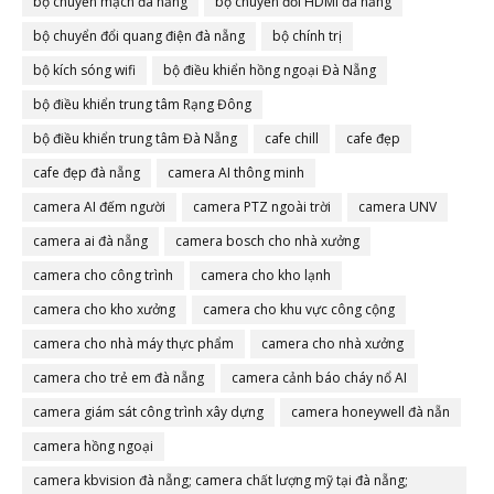
bộ chuyển mạch đà nẵng
bộ chuyển đổi HDMI đà nẵng
bộ chuyển đổi quang điện đà nẵng
bộ chính trị
bộ kích sóng wifi
bộ điều khiển hồng ngoại Đà Nẵng
bộ điều khiển trung tâm Rạng Đông
bộ điều khiển trung tâm Đà Nẵng
cafe chill
cafe đẹp
cafe đẹp đà nẵng
camera AI thông minh
camera AI đếm người
camera PTZ ngoài trời
camera UNV
camera ai đà nẵng
camera bosch cho nhà xưởng
camera cho công trình
camera cho kho lạnh
camera cho kho xưởng
camera cho khu vực công cộng
camera cho nhà máy thực phẩm
camera cho nhà xưởng
camera cho trẻ em đà nẵng
camera cảnh báo cháy nổ AI
camera giám sát công trình xây dựng
camera honeywell đà nẵn
camera hồng ngoại
camera kbvision đà nẵng; camera chất lượng mỹ tại đà nẵng;