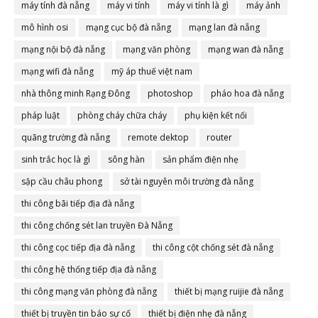
máy tính đà nẵng
máy vi tính
máy vi tính là gì
máy ảnh
mô hình osi
mạng cục bộ đà nẵng
mạng lan đà nẵng
mạng nội bộ đà nẵng
mạng văn phòng
mạng wan đà nẵng
mạng wifi đà nẵng
mỹ áp thuế việt nam
nhà thông minh Rạng Đông
photoshop
pháo hoa đà nẵng
pháp luật
phòng cháy chữa cháy
phụ kiện kết nối
quãng trường đà nẵng
remote dektop
router
sinh trắc học là gì
sông hàn
sản phẩm điện nhẹ
sập cầu châu phong
sở tài nguyên môi trường đà nẵng
thi công bãi tiếp địa đà nẵng
thi công chống sét lan truyền Đà Nẵng
thi công cọc tiếp địa đà nẵng
thi công cột chống sét đà nẵng
thi công hệ thống tiếp địa đà nẵng
thi công mạng văn phòng đà nẵng
thiết bị mạng ruijie đà nẵng
thiết bị truyền tin báo sự cố
thiết bị điện nhẹ đà nẵng