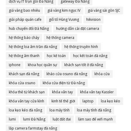
dịch vụ IT trọn gói Đà Nẵng
gateway Đà Nẵng
giá vàng bao nhiêu
giá vàng kim ngọc IV
giá vàng sài gòn SJC
giải pháp quán cafe
giỗ tổ Hùng Vương
hikvision
hub chuyển đổi Đà Nẵng
hướng dẫn cài đặt camera
hệ thống báo cháy
hệ thống camera
hệ thống loa âm trần đà nẵng
hệ thống truyền hình
hệ thống âm thanh
học kế toán
học kết toán đà nẵng
iphone
khoa học quân sự
khách sạn tốt ở đà nẵng
khách sạn đà nẵng
kháo cửa osuno đà nẵng
khóa cửa
khóa cửa osuno
khóa cửa điện từ Đà nẵng
khóa thẻ từ khách sạn
khóa vân tay
khóa vân tay Kassler
khóa vân tay cửa kính
kinh tế thế giới
laptop
loa kẹo kéo
loa kẹo kéo đà nẵng
loa máy tính
loa máy tính đà nẵng
lumi
lumi Đà Nẵng
luật đất đai
làm sao để wifi mạnh
lắp camera farmstay đà nẵng