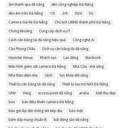
âm thanh spa đà nẵng
đèn công nghiệp Đà Nẵng
đèn âm trần Đà Nẵng
1/5
2/9
30/4
5G
Camera Giá Rẻ Đà Nẵng
Chủ tịch UBND thành phố Đà Nẵng
Chứng khoáng
Cung cấp dịch vụ IT
Cách cân bằng tải đà nẵng hiệu quả
Công nghệ Ai
Cầu Phong Châu
Dịch vụ cân bằng tải đà nẵng
Hyundai Venue
Khách sạn
Lao động
Macbook
Màn hình giám sát camera Đà Nẵng
Nhà Cửa - Đời sống
Nhà thầu điện nhẹ
Sách
Sức khỏe đời sống
Thiết bị cân bằng tải đà nẵng
Thiết bị lưu trữ NAS Đà Nẵng
UNV
Vàng
access point đà nẵng
aruba
biệt thự đẹp
box
bàn điều khiển camera Đà Nẵng
báo giá lắp đặt chống sét tiếp địa
bảo mật
bấm dây mạng chuẩn B
bất động sản đà nẵng