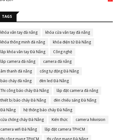
TAGS
khóa vân tay đà nẵng
khóa cửa vân tay đà nẵng
khóa thông minh đà nẵng
khóa điện tử Đà Nẵng
lắp khóa vân tay Đà Nẵng
Công nghệ
lắp camera đà nẵng
camera đà nẵng
âm thanh đà nẵng
cổng tự động Đà Nẵng
báo cháy đà nẵng
đèn led Đà Nẵng
Thi công báo cháy Đà Nẵng
lắp đặt camera đà nẵng
thiết bị báo cháy Đà Nẵng
đèn chiếu sáng Đà Nẵng
Đà Nẵng
hệ thống báo cháy Đà Nẵng
cửa chống cháy Đà Nẵng
Kiến thức
camera hikvision
camera wifi Đà Nẵng
lắp đặt camera TPHCM
thi công mạng TPHCM
thi công mạng Đà Nẵng