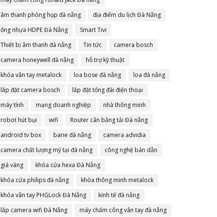
âm thanh phòng họp đà nẵng
địa điểm du lịch Đà Nẵng
ống nhựa HDPE Đà Nẵng
Smart Tivi
Thiết bị âm thanh đà nẵng
Tin tức
camera bosch
camera honeywell đà nẵng
hỗ trợ kỹ thuật
khóa vân tay metalock
loa bose đà nẵng
loa đà nẵng
lắp đặt camera bosch
lắp đặt tổng đài điện thoại
máy tính
mạng doanh nghiệp
nhà thông minh
robot hút bụi
wifi
Router cân bằng tải Đà nẵng
android tv box
barie đà nẵng
camera advidia
camera chất lượng mỹ tại đà nẵng
công nghệ bán dẫn
giá vàng
khóa cửa hexa Đà Nẵng
khóa cửa philips đà nẵng
khóa thông minh metalock
khóa vân tay PHGLock Đà Nẵng
kinh tế đà nẵng
lắp camera wifi Đà Nẵng
máy chấm công vân tay đà nẵng