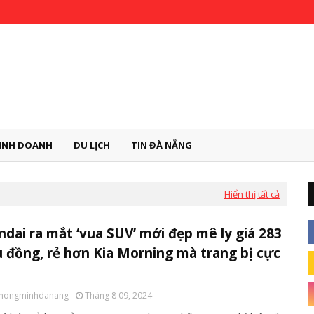
INH DOANH
DU LỊCH
TIN ĐÀ NẴNG
Hiển thị tất cả
dai ra mắt ‘vua SUV’ mới đẹp mê ly giá 283
u đồng, rẻ hơn Kia Morning mà trang bị cực
thongminhdanang
Tháng 8 09, 2024