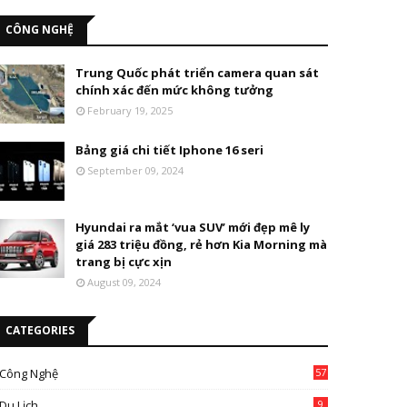
CÔNG NGHỆ
Trung Quốc phát triển camera quan sát
chính xác đến mức không tưởng
February 19, 2025
Bảng giá chi tiết Iphone 16 seri
September 09, 2024
Hyundai ra mắt ‘vua SUV’ mới đẹp mê ly
giá 283 triệu đồng, rẻ hơn Kia Morning mà
trang bị cực xịn
August 09, 2024
CATEGORIES
Công Nghệ
57
Du Lịch
9