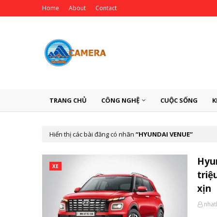
Home
About
Contact
TRANG CHỦ
CÔNG NGHỆ
CUỘC SỐNG
K
Hiển thị các bài đăng có nhãn
HYUNDAI VENUE
Hyun
XE
triệ
xịn
nha