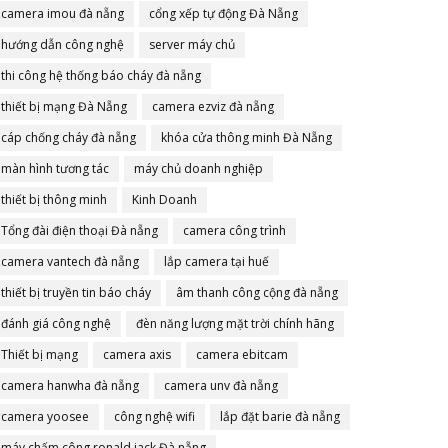
camera imou đà nẵng
cổng xếp tự động Đà Nẵng
hướng dẫn công nghệ
server máy chủ
thi công hệ thống báo cháy đà nẵng
thiết bị mạng Đà Nẵng
camera ezviz đà nẵng
cáp chống cháy đà nẵng
khóa cửa thông minh Đà Nẵng
màn hình tương tác
máy chủ doanh nghiệp
thiết bị thông minh
Kinh Doanh
Tổng đài điện thoại Đà nẵng
camera công trình
camera vantech đà nẵng
lắp camera tại huế
thiết bị truyền tin báo cháy
âm thanh công cộng đà nẵng
đánh giá công nghệ
đèn năng lượng mặt trời chính hãng
Thiết bị mạng
camera axis
camera ebitcam
camera hanwha đà nẵng
camera unv đà nẵng
camera yoosee
công nghệ wifi
lắp đặt barie đà nẵng
máy chấm công ronald jack Đà nẵng