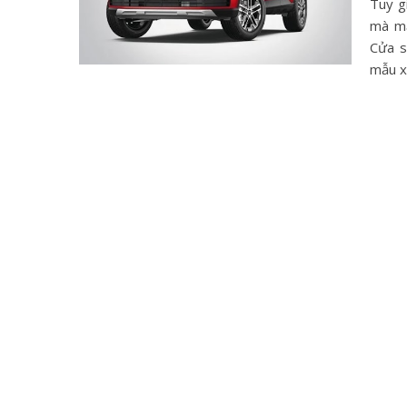
Tuy g
mà mẫ
Cửa s
mẫu x