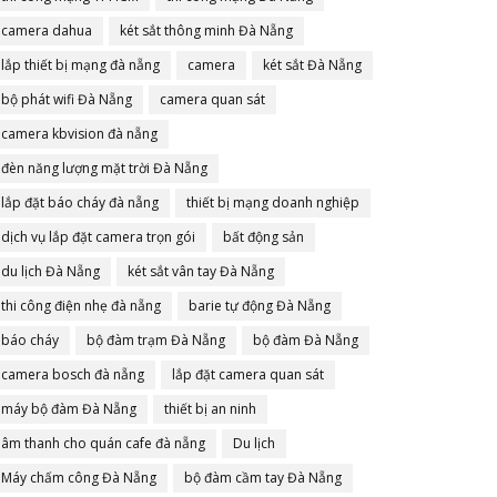
camera dahua
két sắt thông minh Đà Nẵng
lắp thiết bị mạng đà nẵng
camera
két sắt Đà Nẵng
bộ phát wifi Đà Nẵng
camera quan sát
camera kbvision đà nẵng
đèn năng lượng mặt trời Đà Nẵng
lắp đặt báo cháy đà nẵng
thiết bị mạng doanh nghiệp
dịch vụ lắp đặt camera trọn gói
bất động sản
du lịch Đà Nẵng
két sắt vân tay Đà Nẵng
thi công điện nhẹ đà nẵng
barie tự động Đà Nẵng
báo cháy
bộ đàm trạm Đà Nẵng
bộ đàm Đà Nẵng
camera bosch đà nẵng
lắp đặt camera quan sát
máy bộ đàm Đà Nẵng
thiết bị an ninh
âm thanh cho quán cafe đà nẵng
Du lịch
Máy chấm công Đà Nẵng
bộ đàm cầm tay Đà Nẵng