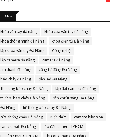
TAGS
khóa vân tay đà nẵng
khóa cửa vân tay đà nẵng
khóa thông minh đà nẵng
khóa điện tử Đà Nẵng
lắp khóa vân tay Đà Nẵng
Công nghệ
lắp camera đà nẵng
camera đà nẵng
âm thanh đà nẵng
cổng tự động Đà Nẵng
báo cháy đà nẵng
đèn led Đà Nẵng
Thi công báo cháy Đà Nẵng
lắp đặt camera đà nẵng
thiết bị báo cháy Đà Nẵng
đèn chiếu sáng Đà Nẵng
Đà Nẵng
hệ thống báo cháy Đà Nẵng
cửa chống cháy Đà Nẵng
Kiến thức
camera hikvision
camera wifi Đà Nẵng
lắp đặt camera TPHCM
thi công mạng TPHCM
thi công mạng Đà Nẵng