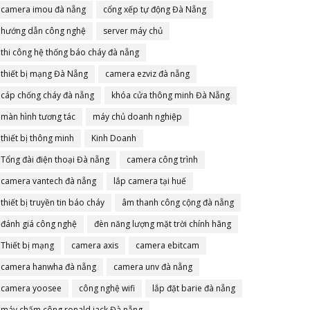
camera imou đà nẵng
cổng xếp tự động Đà Nẵng
hướng dẫn công nghệ
server máy chủ
thi công hệ thống báo cháy đà nẵng
thiết bị mạng Đà Nẵng
camera ezviz đà nẵng
cáp chống cháy đà nẵng
khóa cửa thông minh Đà Nẵng
màn hình tương tác
máy chủ doanh nghiệp
thiết bị thông minh
Kinh Doanh
Tổng đài điện thoại Đà nẵng
camera công trình
camera vantech đà nẵng
lắp camera tại huế
thiết bị truyền tin báo cháy
âm thanh công cộng đà nẵng
đánh giá công nghệ
đèn năng lượng mặt trời chính hãng
Thiết bị mạng
camera axis
camera ebitcam
camera hanwha đà nẵng
camera unv đà nẵng
camera yoosee
công nghệ wifi
lắp đặt barie đà nẵng
máy chấm công ronald jack Đà nẵng