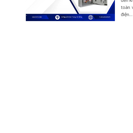
đến k
toàn 
điện…