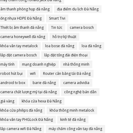
âm thanh phòng họp đà nẵng
địa điểm du lịch Đà Nẵng
ống nhựa HDPE Đà Nẵng
Smart Tivi
Thiết bị âm thanh đà nẵng
Tin tức
camera bosch
camera honeywell đà nẵng
hỗ trợ kỹ thuật
khóa vân tay metalock
loa bose đà nẵng
loa đà nẵng
lắp đặt camera bosch
lắp đặt tổng đài điện thoại
máy tính
mạng doanh nghiệp
nhà thông minh
robot hút bụi
wifi
Router cân bằng tải Đà nẵng
android tv box
barie đà nẵng
camera advidia
camera chất lượng mỹ tại đà nẵng
công nghệ bán dẫn
giá vàng
khóa cửa hexa Đà Nẵng
khóa cửa philips đà nẵng
khóa thông minh metalock
khóa vân tay PHGLock Đà Nẵng
kinh tế đà nẵng
lắp camera wifi Đà Nẵng
máy chấm công vân tay đà nẵng