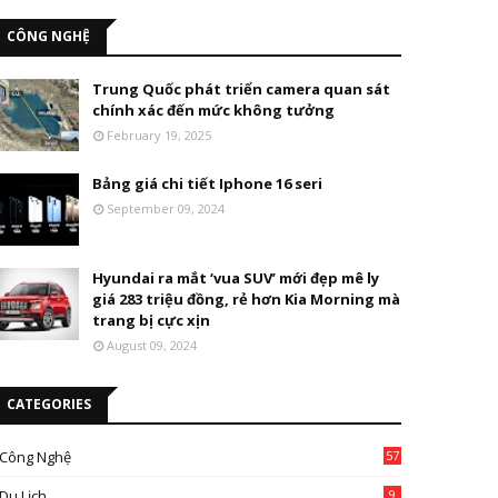
CÔNG NGHỆ
Trung Quốc phát triển camera quan sát
chính xác đến mức không tưởng
February 19, 2025
Bảng giá chi tiết Iphone 16 seri
September 09, 2024
Hyundai ra mắt ‘vua SUV’ mới đẹp mê ly
giá 283 triệu đồng, rẻ hơn Kia Morning mà
trang bị cực xịn
August 09, 2024
CATEGORIES
Công Nghệ
57
Du Lịch
9