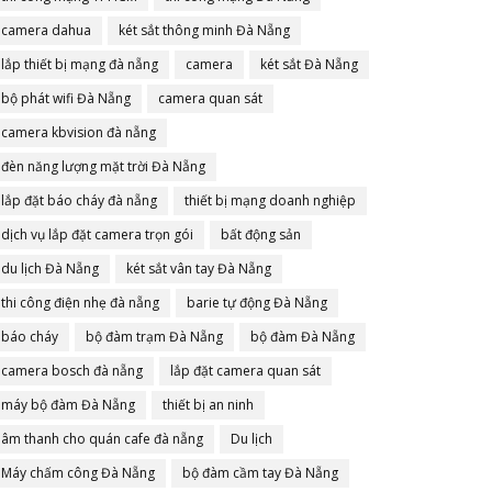
camera dahua
két sắt thông minh Đà Nẵng
lắp thiết bị mạng đà nẵng
camera
két sắt Đà Nẵng
bộ phát wifi Đà Nẵng
camera quan sát
camera kbvision đà nẵng
đèn năng lượng mặt trời Đà Nẵng
lắp đặt báo cháy đà nẵng
thiết bị mạng doanh nghiệp
dịch vụ lắp đặt camera trọn gói
bất động sản
du lịch Đà Nẵng
két sắt vân tay Đà Nẵng
thi công điện nhẹ đà nẵng
barie tự động Đà Nẵng
báo cháy
bộ đàm trạm Đà Nẵng
bộ đàm Đà Nẵng
camera bosch đà nẵng
lắp đặt camera quan sát
máy bộ đàm Đà Nẵng
thiết bị an ninh
âm thanh cho quán cafe đà nẵng
Du lịch
Máy chấm công Đà Nẵng
bộ đàm cầm tay Đà Nẵng