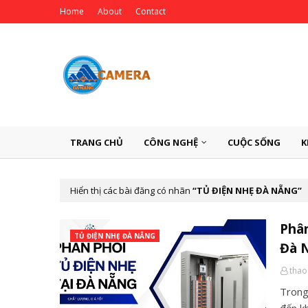
Home
About
Contact
TRANG CHỦ
CÔNG NGHỆ
CUỘC SỐNG
K
Hiển thị các bài đăng có nhãn
TỦ ĐIỆN NHẸ ĐÀ NẴNG
Phân
TỦ ĐIỆN NHẸ ĐÀ NẴNG
Đà 
thao
Trong 