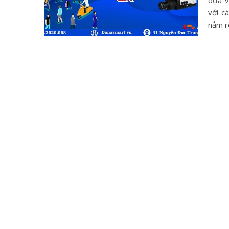
dựa v
với c
nắm r