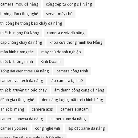
camera imou đà nẵng
cổng xếp tự động Đà Nẵng
hướng dẫn công nghệ
server máy chủ
thi công hệ thống báo cháy đà nẵng
thiết bị mạng Đà Nẵng
camera ezviz đà nẵng
cáp chống cháy đà nẵng
khóa cửa thông minh Đà Nẵng
màn hình tương tác
máy chủ doanh nghiệp
thiết bị thông minh
Kinh Doanh
Tổng đài điện thoại Đà nẵng
camera công trình
camera vantech đà nẵng
lắp camera tại huế
thiết bị truyền tin báo cháy
âm thanh công cộng đà nẵng
đánh giá công nghệ
đèn năng lượng mặt trời chính hãng
Thiết bị mạng
camera axis
camera ebitcam
camera hanwha đà nẵng
camera unv đà nẵng
camera yoosee
công nghệ wifi
lắp đặt barie đà nẵng
máy chấm công ronald jack Đà nẵng