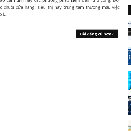
ào cảm tính hay các phương pháp kiểm đếm thủ công. Đối
ác chuỗi cửa hàng, siêu thị hay trung tâm thương mại, việc
õ l…
Bài đăng cũ hơn