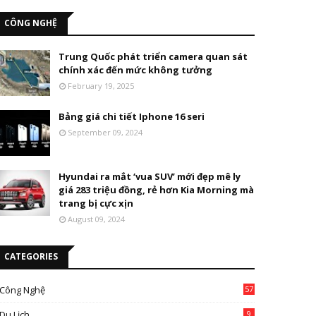
CÔNG NGHỆ
Trung Quốc phát triển camera quan sát
chính xác đến mức không tưởng
February 19, 2025
Bảng giá chi tiết Iphone 16 seri
September 09, 2024
Hyundai ra mắt ‘vua SUV’ mới đẹp mê ly
giá 283 triệu đồng, rẻ hơn Kia Morning mà
trang bị cực xịn
August 09, 2024
CATEGORIES
Công Nghệ
57
Du Lịch
9