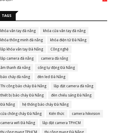
TAGS
khóa vân tay đà nẵng
khóa cửa vân tay đà nẵng
khóa thông minh đà nẵng
khóa điện tử Đà Nẵng
lắp khóa vân tay Đà Nẵng
Công nghệ
lắp camera đà nẵng
camera đà nẵng
âm thanh đà nẵng
cổng tự động Đà Nẵng
báo cháy đà nẵng
đèn led Đà Nẵng
Thi công báo cháy Đà Nẵng
lắp đặt camera đà nẵng
thiết bị báo cháy Đà Nẵng
đèn chiếu sáng Đà Nẵng
Đà Nẵng
hệ thống báo cháy Đà Nẵng
cửa chống cháy Đà Nẵng
Kiến thức
camera hikvision
camera wifi Đà Nẵng
lắp đặt camera TPHCM
thi công mạng TPHCM
thi công mạng Đà Nẵng