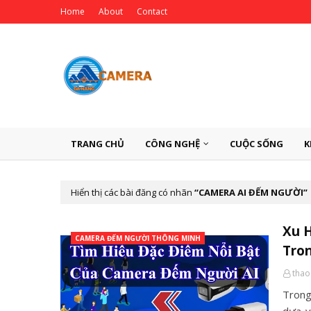
Home
About
Contact
TRANG CHỦ
CÔNG NGHỆ
CUỘC SỐNG
K
Hiển thị các bài đăng có nhãn
CAMERA AI ĐẾM NGƯỜI
Xu 
CAMERA ĐẾM NGƯỜI THÔNG MINH
Tron
thao
Trong