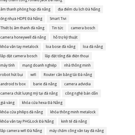
âm thanh phòng họp đà nẵng
địa điểm du lịch Đà Nẵng
ống nhựa HDPE Đà Nẵng
Smart Tivi
Thiết bị âm thanh đà nẵng
Tin tức
camera bosch
camera honeywell đà nẵng
hỗ trợ kỹ thuật
khóa vân tay metalock
loa bose đà nẵng
loa đà nẵng
lắp đặt camera bosch
lắp đặt tổng đài điện thoại
máy tính
mạng doanh nghiệp
nhà thông minh
robot hút bụi
wifi
Router cân bằng tải Đà nẵng
android tv box
barie đà nẵng
camera advidia
camera chất lượng mỹ tại đà nẵng
công nghệ bán dẫn
giá vàng
khóa cửa hexa Đà Nẵng
khóa cửa philips đà nẵng
khóa thông minh metalock
khóa vân tay PHGLock Đà Nẵng
kinh tế đà nẵng
lắp camera wifi Đà Nẵng
máy chấm công vân tay đà nẵng