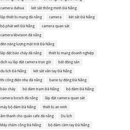
camera dahua
két sắt thông minh Đà Nẵng
lắp thiết bị mạng đà nẵng
camera
két sắt Đà Nẵng
bộ phát wifi Đà Nẵng
camera quan sát
camera kbvision đà nẵng
đèn năng lượng mặt trời Đà Nẵng
lắp đặt báo cháy đà nẵng
thiết bị mạng doanh nghiệp
dịch vụ lắp đặt camera trọn gói
bất động sản
du lịch Đà Nẵng
két sắt vân tay Đà Nẵng
thi công điện nhẹ đà nẵng
barie tự động Đà Nẵng
báo cháy
bộ đàm trạm Đà Nẵng
bộ đàm Đà Nẵng
camera bosch đà nẵng
lắp đặt camera quan sát
máy bộ đàm Đà Nẵng
thiết bị an ninh
âm thanh cho quán cafe đà nẵng
Du lịch
Máy chấm công Đà Nẵng
bộ đàm cầm tay Đà Nẵng