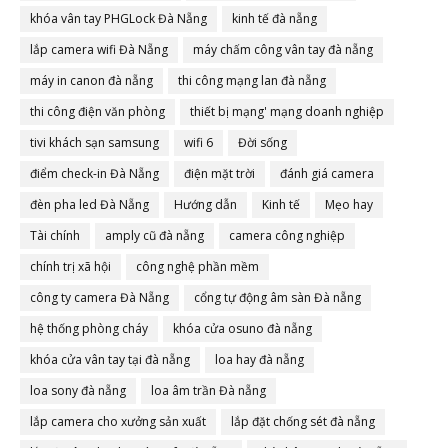
khóa vân tay PHGLock Đà Nẵng
kinh tế đà nẵng
lắp camera wifi Đà Nẵng
máy chấm công vân tay đà nẵng
máy in canon đà nẵng
thi công mạng lan đà nẵng
thi công điện văn phòng
thiết bị mạng' mạng doanh nghiệp
tivi khách sạn samsung
wifi 6
Đời sống
điểm check-in Đà Nẵng
điện mặt trời
đánh giá camera
đèn pha led Đà Nẵng
Hướng dẫn
Kinh tế
Mẹo hay
Tài chính
amply cũ đà nẵng
camera công nghiệp
chính trị xã hội
công nghệ phần mềm
công ty camera Đà Nẵng
cổng tự động âm sàn Đà nẵng
hệ thống phòng cháy
khóa cửa osuno đà nẵng
khóa cửa vân tay tại đà nẵng
loa hay đà nẵng
loa sony đà nẵng
loa âm trần Đà nẵng
lắp camera cho xưởng sản xuất
lắp đặt chống sét đà nẵng