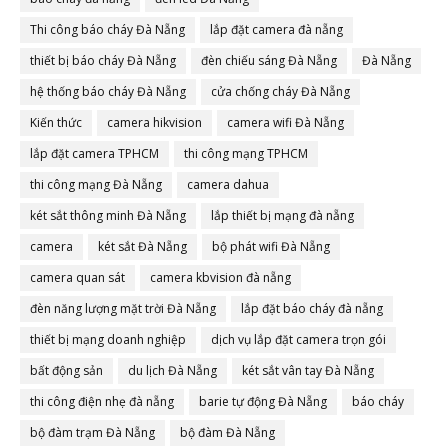
Thi công báo cháy Đà Nẵng
lắp đặt camera đà nẵng
thiết bị báo cháy Đà Nẵng
đèn chiếu sáng Đà Nẵng
Đà Nẵng
hệ thống báo cháy Đà Nẵng
cửa chống cháy Đà Nẵng
Kiến thức
camera hikvision
camera wifi Đà Nẵng
lắp đặt camera TPHCM
thi công mạng TPHCM
thi công mạng Đà Nẵng
camera dahua
két sắt thông minh Đà Nẵng
lắp thiết bị mạng đà nẵng
camera
két sắt Đà Nẵng
bộ phát wifi Đà Nẵng
camera quan sát
camera kbvision đà nẵng
đèn năng lượng mặt trời Đà Nẵng
lắp đặt báo cháy đà nẵng
thiết bị mạng doanh nghiệp
dịch vụ lắp đặt camera trọn gói
bất động sản
du lịch Đà Nẵng
két sắt vân tay Đà Nẵng
thi công điện nhẹ đà nẵng
barie tự động Đà Nẵng
báo cháy
bộ đàm trạm Đà Nẵng
bộ đàm Đà Nẵng