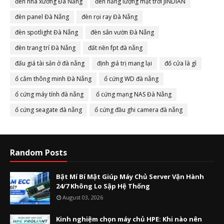
đèn nhà xưởng Đà Nẵng
đèn năng lượng mặt trời JINDIAN
đèn panel Đà Nẵng
đèn rọi ray Đà Nẵng
đèn spotlight Đà Nẵng
đèn sân vườn Đà Nẵng
đèn trang trí Đà Nẵng
đất nền fpt đà nẵng
đấu giá tài sản ở đà nẵng
định giá trị mang lại
đố cửa là gì
ổ cắm thông minh Đà Nẵng
ổ cứng WD đà nẵng
ổ cứng máy tính đà nẵng
ổ cứng mạng NAS Đà Nẵng
ổ cứng seagate đà nẵng
ổ cứng đầu ghi camera đà nẵng
Random Posts
Bật Mí Bí Mật Giúp Máy Chủ Server Vận Hành
24/7 Không Lo Sập Hệ Thống
August 03, 2026
Kinh nghiệm chọn máy chủ HPE: Khi nào nên