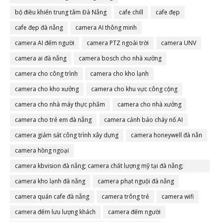
bộ điều khiển trung tâm Đà Nẵng
cafe chill
cafe đẹp
cafe đẹp đà nẵng
camera AI thông minh
camera AI đếm người
camera PTZ ngoài trời
camera UNV
camera ai đà nẵng
camera bosch cho nhà xưởng
camera cho công trình
camera cho kho lạnh
camera cho kho xưởng
camera cho khu vực công cộng
camera cho nhà máy thực phẩm
camera cho nhà xưởng
camera cho trẻ em đà nẵng
camera cảnh báo cháy nổ AI
camera giám sát công trình xây dựng
camera honeywell đà nẵn
camera hồng ngoại
camera kbvision đà nẵng; camera chất lượng mỹ tại đà nẵng;
camera đà nẵng
camera kho lạnh đà nẵng
camera phạt nguội đà nẵng
camera quán cafe đà nẵng
camera trông trẻ
camera wifi
camera đếm lưu lượng khách
camera đếm người