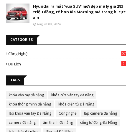
Hyundai ra mắt ‘vua SUV’ mới đẹp mê ly giá 283
triệu đồng, rẻ hơn Kia Morning mà trang bị cực
xịn
August 09, 2024
CATEGORIES
Công Nghệ
57
Du Lịch
9
TAGS
khóa vân tay đà nẵng
khóa cửa vân tay đà nẵng
khóa thông minh đà nẵng
khóa điện tử Đà Nẵng
lắp khóa vân tay Đà Nẵng
Công nghệ
lắp camera đà nẵng
camera đà nẵng
âm thanh đà nẵng
cổng tự động Đà Nẵng
báo cháy đà nẵng
đèn led Đà Nẵng