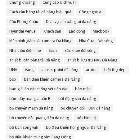
Chứng khoáng
Cung cấp dịch vụ IT
Cách cân bằng tải đà nẵng hiệu quả
Công nghệ Ai
Cầu Phong Châu
Dịch vụ cân bằng tải đà nẵng
Hyundai Venue
Khách sạn
Lao động
Macbook
Màn hình giám sát camera Đà Nẵng
Nhà Cửa - Đời sống
Nhà thầu điện nhẹ
Sách
Sức khỏe đời sống
Thiết bị cân bằng tải đà nẵng
Thiết bị lưu trữ NAS Đà Nẵng
UNV
Vàng
access point đà nẵng
aruba
biệt thự đẹp
box
bàn điều khiển camera Đà Nẵng
báo giá lắp đặt chống sét tiếp địa
bảo mật
bấm dây mạng chuẩn B
bất động sản đà nẵng
bộ chuyển mạch đà nẵng
bộ chuyển đổi HDMI đà nẵng
bộ chuyển đổi quang điện đà nẵng
bộ chính trị
bộ kích sóng wifi
bộ điều khiển hồng ngoại Đà Nẵng
bộ điều khiển trung tâm Rạng Đông