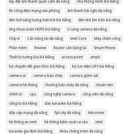
lắp đặt âm thanh quán cafe đà nẵng
nhà thông minh Đà Nẵng
thi công điện mạng văn phòng
âm thanh hội nghị đà nẵng
đèn led năng lượng mặt trời Đà Nẵng
đèn led âm trần Đà nẵng
ống nhựa xoắn HDPE Đà Nẵng
ổ cứng camera đà nẵng
Chip K
Cân bằng tải đà nẵng
Intel Core
Máy chấm công
Phần mềm
Review
Router cân bằng tải
Smart Phone
Thiết bị tường lửa Đà Nẵng
access point
ampli
bộ chuyển đổi giao thức Đà Nẵng
bộ lưu điện UPS Đà Nẵng
camera ai
camera báo cháy
camera giám sát
camera hệ thống
chuông báo cháy đà nẵng
chuẩn nén
chính trị
cpu
công nghệ camera
công viên đà nẵng
cổng từ Đà Nẵng
dàn karaoke Đà Nẵng
dây cáp mạng đà nẵng
fpt city đà nẵng
hikconnet
hệ thống an ninh
hệ thống kiểm soát ra vào
intel
karaoke gia đình Đà Nẵng
khóa chống trộm đà nẵng