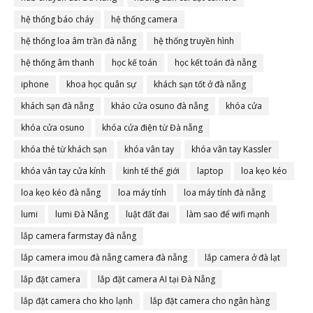
hệ thống báo cháy
hệ thống camera
hệ thống loa âm trần đà nẵng
hệ thống truyền hình
hệ thống âm thanh
học kế toán
học kết toán đà nẵng
iphone
khoa học quân sự
khách sạn tốt ở đà nẵng
khách sạn đà nẵng
kháo cửa osuno đà nẵng
khóa cửa
khóa cửa osuno
khóa cửa điện từ Đà nẵng
khóa thẻ từ khách sạn
khóa vân tay
khóa vân tay Kassler
khóa vân tay cửa kính
kinh tế thế giới
laptop
loa kẹo kéo
loa kẹo kéo đà nẵng
loa máy tính
loa máy tính đà nẵng
lumi
lumi Đà Nẵng
luật đất đai
làm sao để wifi mạnh
lắp camera farmstay đà nẵng
lắp camera imou đà nẵng camera đà nẵng
lắp camera ở đà lạt
lắp đặt camera
lắp đặt camera AI tại Đà Nẵng
lắp đặt camera cho kho lạnh
lắp đặt camera cho ngân hàng