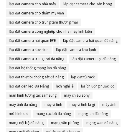
lắp đặt camera cho nhà máy
lắp đặt camera cho sân bóng
lắp đặt camera cho thẩm mỹ viện
lắp đặt camera cho trung tâm thương mại
lắp đặt camera công nghiệp cho nha máy linh kiện
lắp đặt camera hải quan EPE
lắp đặt camera hải quan đà nẵng
lắp đặt camera kbvision
lắp đặt camera kho lạnh
lắp đặt camera trang trại đà nẵng
lắp đặt camera tại đà nẵng
lắp đặt hệ thống mạng lan đà nẵng
lắp đặt thiết bị chống sét đà nẵng
lắp đặt tủ rack
lắp đặt đèn led Đà Nẵng
lịch nghỉ lễ
lợi ích uống nước lọc
màn hình tương tác samsung
máy chiếu sony
máy tính đà nẵng
máy vi tính
máy vi tính là gì
máy ảnh
mô hình osi
mạng cục bộ đà nẵng
mạng lan đà nẵng
mạng nội bộ đà nẵng
mạng văn phòng
mạng wan đà nẵng
mạng wifi đà nẵng
mỹ áp thuế việt nam