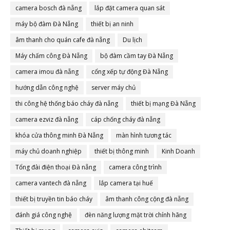
camera bosch đà nẵng
lắp đặt camera quan sát
máy bộ đàm Đà Nẵng
thiết bị an ninh
âm thanh cho quán cafe đà nẵng
Du lịch
Máy chấm công Đà Nẵng
bộ đàm cầm tay Đà Nẵng
camera imou đà nẵng
cổng xếp tự động Đà Nẵng
hướng dẫn công nghệ
server máy chủ
thi công hệ thống báo cháy đà nẵng
thiết bị mạng Đà Nẵng
camera ezviz đà nẵng
cáp chống cháy đà nẵng
khóa cửa thông minh Đà Nẵng
màn hình tương tác
máy chủ doanh nghiệp
thiết bị thông minh
Kinh Doanh
Tổng đài điện thoại Đà nẵng
camera công trình
camera vantech đà nẵng
lắp camera tại huế
thiết bị truyền tin báo cháy
âm thanh công cộng đà nẵng
đánh giá công nghệ
đèn năng lượng mặt trời chính hãng