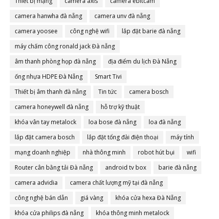
Thiết bị mạng
camera axis
camera ebitcam
camera hanwha đà nẵng
camera unv đà nẵng
camera yoosee
công nghệ wifi
lắp đặt barie đà nẵng
máy chấm công ronald jack Đà nẵng
âm thanh phòng họp đà nẵng
địa điểm du lịch Đà Nẵng
ống nhựa HDPE Đà Nẵng
Smart Tivi
Thiết bị âm thanh đà nẵng
Tin tức
camera bosch
camera honeywell đà nẵng
hỗ trợ kỹ thuật
khóa vân tay metalock
loa bose đà nẵng
loa đà nẵng
lắp đặt camera bosch
lắp đặt tổng đài điện thoại
máy tính
mạng doanh nghiệp
nhà thông minh
robot hút bụi
wifi
Router cân bằng tải Đà nẵng
android tv box
barie đà nẵng
camera advidia
camera chất lượng mỹ tại đà nẵng
công nghệ bán dẫn
giá vàng
khóa cửa hexa Đà Nẵng
khóa cửa philips đà nẵng
khóa thông minh metalock