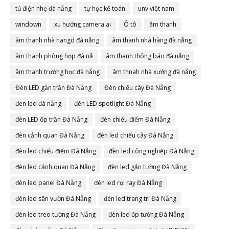
tủ điện nhẹ đà nẵng
tự học kế toán
unv việt nam
windown
xu hướng camera ai
Ô tô
âm thanh
âm thanh nhà hangd đà nẵng
âm thanh nhà hàng đà nẵng
âm thanh phòng họp đà nẵ
âm thanh thông báo đà nẵng
âm thanh trường học đà nẵng
âm thnah nhà xưởng đà nẵng
Đèn LED gắn trần Đà Nẵng
Đèn chiếu cây Đà Nẵng
đen led đà nẵng
đèn LED spotlight Đà Nẵng
đèn LED ốp trần Đà Nẵng
đèn chiếu điểm Đà Nẵng
đèn cảnh quan Đà Nẵng
đèn led chiếu cây Đà Nẵng
đèn led chiếu điểm Đà Nẵng
đèn led công nghiệp Đà Nẵng
đèn led cảnh quan Đà Nẵng
đèn led gắn tường Đà Nẵng
đèn led panel Đà Nẵng
đèn led rọi ray Đà Nẵng
đèn led sân vườn Đà Nẵng
đèn led trang trí Đà Nẵng
đèn led treo tường Đà Nẵng
đèn led ốp tường Đà Nẵng