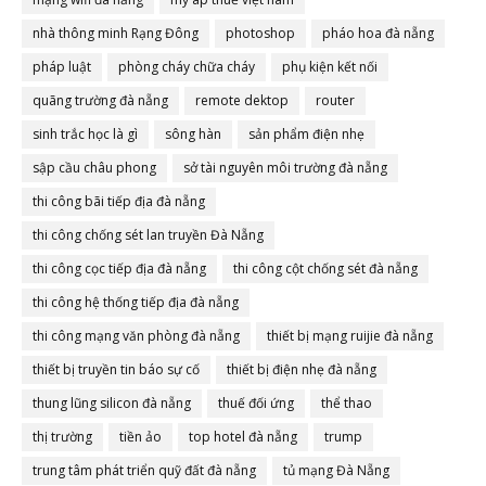
nhà thông minh Rạng Đông
photoshop
pháo hoa đà nẵng
pháp luật
phòng cháy chữa cháy
phụ kiện kết nối
quãng trường đà nẵng
remote dektop
router
sinh trắc học là gì
sông hàn
sản phẩm điện nhẹ
sập cầu châu phong
sở tài nguyên môi trường đà nẵng
thi công bãi tiếp địa đà nẵng
thi công chống sét lan truyền Đà Nẵng
thi công cọc tiếp địa đà nẵng
thi công cột chống sét đà nẵng
thi công hệ thống tiếp địa đà nẵng
thi công mạng văn phòng đà nẵng
thiết bị mạng ruijie đà nẵng
thiết bị truyền tin báo sự cố
thiết bị điện nhẹ đà nẵng
thung lũng silicon đà nẵng
thuế đối ứng
thể thao
thị trường
tiền ảo
top hotel đà nẵng
trump
trung tâm phát triển quỹ đất đà nẵng
tủ mạng Đà Nẵng