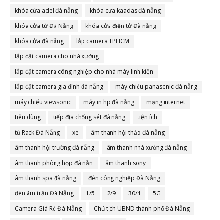
khóa cửa adel đà nẵng
khóa cửa kaadas đà nẵng
khóa cửa từ Đà Nẵng
khóa cửa điện tử Đà nẵng
khóa cửa đà nẵng
lắp camera TPHCM
lắp đặt camera cho nhà xưởng
lắp đặt camera công nghiệp cho nhà máy linh kiện
lắp đặt camera gia đình đà nẵng
máy chiếu panasonic đà nẵng
máy chiếu viewsonic
máy in hp đà nẵng
mạng internet
tiêu dùng
tiếp địa chống sét đà nẵng
tiện ích
tủ Rack Đà Nẵng
xe
âm thanh hội thảo đà nẵng
âm thanh hội trường đà nẵng
âm thanh nhà xưởng đà nẵng
âm thanh phòng họp đà nẵn
âm thanh sony
âm thanh spa đà nẵng
đèn công nghiệp Đà Nẵng
đèn âm trần Đà Nẵng
1/5
2/9
30/4
5G
Camera Giá Rẻ Đà Nẵng
Chủ tịch UBND thành phố Đà Nẵng