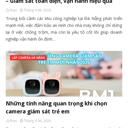
– Giám sát toàn diện, vận hành hiệu quả
thao
Tháng 4 06, 2026
Trong bối cảnh các khu công nghiệp tại Đà Nẵng phát triển
mạnh mẽ, việc đảm bảo an ninh cho nhà máy không chỉ dừng
lại ở việc chống trộm, mà còn là yếu tố cốt lõi giúp doanh
nghiệp vận hành ổn định…
LẮP CAMERA ĐÀ NẴNG
Những tính năng quan trọng khi chọn
camera giám sát trẻ em
thao
Tháng 4 06, 2026