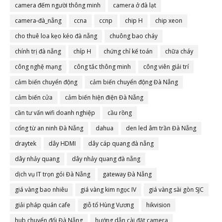
camera đếm người thông minh
camera ở đà lạt
camera-đà_nẵng
ccna
ccnp
chip H
chip xeon
cho thuê loa kẹo kéo đà nẵng
chuông bao cháy
chính trị đà nẵng
chíp H
chứng chỉ kế toán
chữa cháy
công nghệ mạng
công tắc thông minh
công viên giải trí
cảm biến chuyển động
cảm biến chuyển động Đà Nẵng
cảm biến cửa
cảm biến hiện điện Đà Nẵng
cần tư vấn wifi doanh nghiệp
cầu rồng
cổng từ an ninh Đà Nẵng
dahua
den led âm trần Đà Nẵng
draytek
dây HDMI
dây cáp quang đà nẵng
dây nhảy quang
dây nhảy quang đà nẵng
dịch vụ IT trọn gói Đà Nẵng
gateway Đà Nẵng
giá vàng bao nhiêu
giá vàng kim ngọc IV
giá vàng sài gòn SJC
giải pháp quán cafe
giỗ tổ Hùng Vương
hikvision
hub chuyển đổi Đà Nẵng
hướng dẫn cài đặt camera