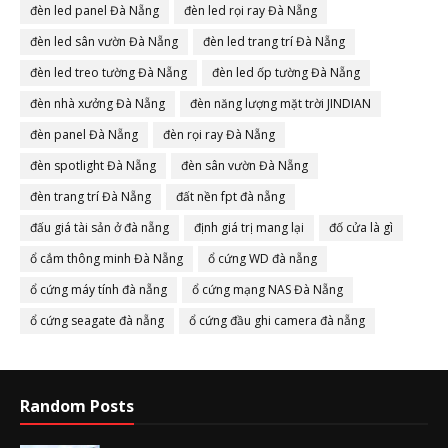
đèn led panel Đà Nẵng
đèn led rọi ray Đà Nẵng
đèn led sân vườn Đà Nẵng
đèn led trang trí Đà Nẵng
đèn led treo tường Đà Nẵng
đèn led ốp tường Đà Nẵng
đèn nhà xưởng Đà Nẵng
đèn năng lượng mặt trời JINDIAN
đèn panel Đà Nẵng
đèn rọi ray Đà Nẵng
đèn spotlight Đà Nẵng
đèn sân vườn Đà Nẵng
đèn trang trí Đà Nẵng
đất nền fpt đà nẵng
đấu giá tài sản ở đà nẵng
định giá trị mang lại
đố cửa là gì
ổ cắm thông minh Đà Nẵng
ổ cứng WD đà nẵng
ổ cứng máy tính đà nẵng
ổ cứng mạng NAS Đà Nẵng
ổ cứng seagate đà nẵng
ổ cứng đầu ghi camera đà nẵng
Random Posts