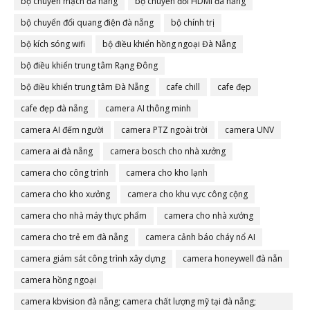
bộ chuyển mạch đà nẵng
bộ chuyển đổi HDMI đà nẵng
bộ chuyển đổi quang điện đà nẵng
bộ chính trị
bộ kích sóng wifi
bộ điều khiển hồng ngoại Đà Nẵng
bộ điều khiển trung tâm Rạng Đông
bộ điều khiển trung tâm Đà Nẵng
cafe chill
cafe đẹp
cafe đẹp đà nẵng
camera AI thông minh
camera AI đếm người
camera PTZ ngoài trời
camera UNV
camera ai đà nẵng
camera bosch cho nhà xưởng
camera cho công trình
camera cho kho lạnh
camera cho kho xưởng
camera cho khu vực công cộng
camera cho nhà máy thực phẩm
camera cho nhà xưởng
camera cho trẻ em đà nẵng
camera cảnh báo cháy nổ AI
camera giám sát công trình xây dựng
camera honeywell đà nẵn
camera hồng ngoại
camera kbvision đà nẵng; camera chất lượng mỹ tại đà nẵng;