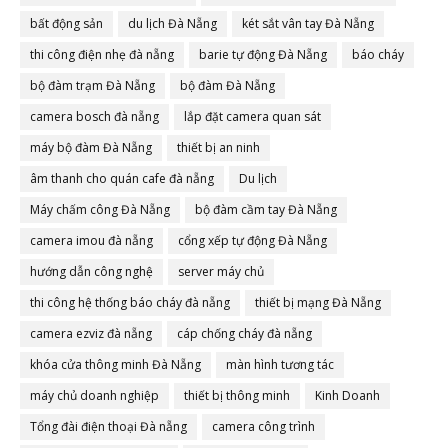
bất động sản
du lịch Đà Nẵng
két sắt vân tay Đà Nẵng
thi công điện nhẹ đà nẵng
barie tự động Đà Nẵng
báo cháy
bộ đàm trạm Đà Nẵng
bộ đàm Đà Nẵng
camera bosch đà nẵng
lắp đặt camera quan sát
máy bộ đàm Đà Nẵng
thiết bị an ninh
âm thanh cho quán cafe đà nẵng
Du lịch
Máy chấm công Đà Nẵng
bộ đàm cầm tay Đà Nẵng
camera imou đà nẵng
cổng xếp tự động Đà Nẵng
hướng dẫn công nghệ
server máy chủ
thi công hệ thống báo cháy đà nẵng
thiết bị mạng Đà Nẵng
camera ezviz đà nẵng
cáp chống cháy đà nẵng
khóa cửa thông minh Đà Nẵng
màn hình tương tác
máy chủ doanh nghiệp
thiết bị thông minh
Kinh Doanh
Tổng đài điện thoại Đà nẵng
camera công trình