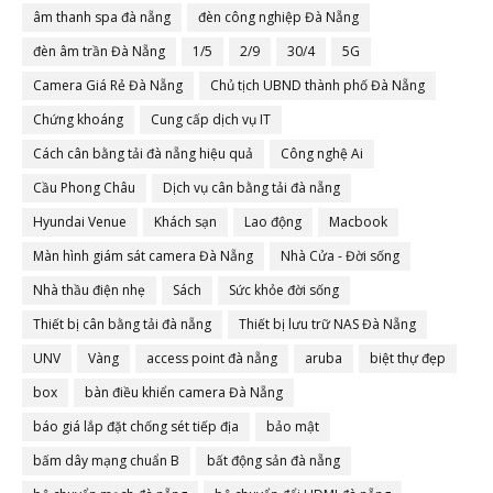
âm thanh spa đà nẵng
đèn công nghiệp Đà Nẵng
đèn âm trần Đà Nẵng
1/5
2/9
30/4
5G
Camera Giá Rẻ Đà Nẵng
Chủ tịch UBND thành phố Đà Nẵng
Chứng khoáng
Cung cấp dịch vụ IT
Cách cân bằng tải đà nẵng hiệu quả
Công nghệ Ai
Cầu Phong Châu
Dịch vụ cân bằng tải đà nẵng
Hyundai Venue
Khách sạn
Lao động
Macbook
Màn hình giám sát camera Đà Nẵng
Nhà Cửa - Đời sống
Nhà thầu điện nhẹ
Sách
Sức khỏe đời sống
Thiết bị cân bằng tải đà nẵng
Thiết bị lưu trữ NAS Đà Nẵng
UNV
Vàng
access point đà nẵng
aruba
biệt thự đẹp
box
bàn điều khiển camera Đà Nẵng
báo giá lắp đặt chống sét tiếp địa
bảo mật
bấm dây mạng chuẩn B
bất động sản đà nẵng