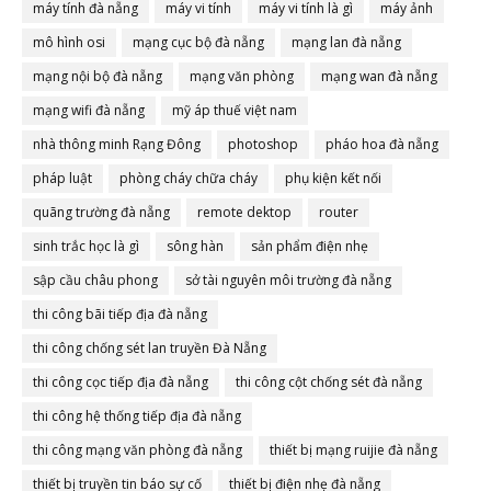
máy tính đà nẵng
máy vi tính
máy vi tính là gì
máy ảnh
mô hình osi
mạng cục bộ đà nẵng
mạng lan đà nẵng
mạng nội bộ đà nẵng
mạng văn phòng
mạng wan đà nẵng
mạng wifi đà nẵng
mỹ áp thuế việt nam
nhà thông minh Rạng Đông
photoshop
pháo hoa đà nẵng
pháp luật
phòng cháy chữa cháy
phụ kiện kết nối
quãng trường đà nẵng
remote dektop
router
sinh trắc học là gì
sông hàn
sản phẩm điện nhẹ
sập cầu châu phong
sở tài nguyên môi trường đà nẵng
thi công bãi tiếp địa đà nẵng
thi công chống sét lan truyền Đà Nẵng
thi công cọc tiếp địa đà nẵng
thi công cột chống sét đà nẵng
thi công hệ thống tiếp địa đà nẵng
thi công mạng văn phòng đà nẵng
thiết bị mạng ruijie đà nẵng
thiết bị truyền tin báo sự cố
thiết bị điện nhẹ đà nẵng