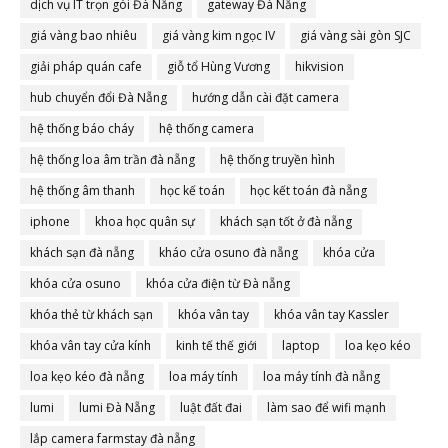
dịch vụ IT trọn gói Đà Nẵng
gateway Đà Nẵng
giá vàng bao nhiêu
giá vàng kim ngọc IV
giá vàng sài gòn SJC
giải pháp quán cafe
giỗ tổ Hùng Vương
hikvision
hub chuyển đổi Đà Nẵng
hướng dẫn cài đặt camera
hệ thống báo cháy
hệ thống camera
hệ thống loa âm trần đà nẵng
hệ thống truyền hình
hệ thống âm thanh
học kế toán
học kết toán đà nẵng
iphone
khoa học quân sự
khách sạn tốt ở đà nẵng
khách sạn đà nẵng
kháo cửa osuno đà nẵng
khóa cửa
khóa cửa osuno
khóa cửa điện từ Đà nẵng
khóa thẻ từ khách sạn
khóa vân tay
khóa vân tay Kassler
khóa vân tay cửa kính
kinh tế thế giới
laptop
loa kẹo kéo
loa kẹo kéo đà nẵng
loa máy tính
loa máy tính đà nẵng
lumi
lumi Đà Nẵng
luật đất đai
làm sao để wifi mạnh
lắp camera farmstay đà nẵng