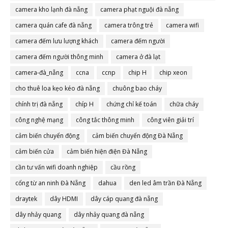
camera đà nẵng
camera kho lạnh đà nẵng
camera phạt nguội đà nẵng
camera quán cafe đà nẵng
camera trông trẻ
camera wifi
camera đếm lưu lượng khách
camera đếm người
camera đếm người thông minh
camera ở đà lạt
camera-đà_nẵng
ccna
ccnp
chip H
chip xeon
cho thuê loa kẹo kéo đà nẵng
chuông bao cháy
chính trị đà nẵng
chíp H
chứng chỉ kế toán
chữa cháy
công nghệ mạng
công tắc thông minh
công viên giải trí
cảm biến chuyển động
cảm biến chuyển động Đà Nẵng
cảm biến cửa
cảm biến hiện điện Đà Nẵng
cần tư vấn wifi doanh nghiệp
cầu rồng
cổng từ an ninh Đà Nẵng
dahua
den led âm trần Đà Nẵng
draytek
dây HDMI
dây cáp quang đà nẵng
dây nhảy quang
dây nhảy quang đà nẵng