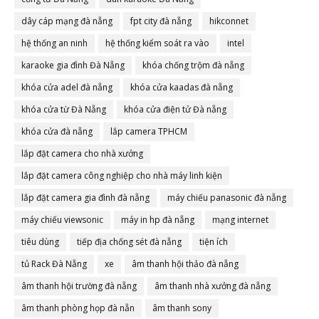
dây cáp mạng đà nẵng
fpt city đà nẵng
hikconnet
hệ thống an ninh
hệ thống kiểm soát ra vào
intel
karaoke gia đình Đà Nẵng
khóa chống trộm đà nẵng
khóa cửa adel đà nẵng
khóa cửa kaadas đà nẵng
khóa cửa từ Đà Nẵng
khóa cửa điện tử Đà nẵng
khóa cửa đà nẵng
lắp camera TPHCM
lắp đặt camera cho nhà xưởng
lắp đặt camera công nghiệp cho nhà máy linh kiện
lắp đặt camera gia đình đà nẵng
máy chiếu panasonic đà nẵng
máy chiếu viewsonic
máy in hp đà nẵng
mạng internet
tiêu dùng
tiếp địa chống sét đà nẵng
tiện ích
tủ Rack Đà Nẵng
xe
âm thanh hội thảo đà nẵng
âm thanh hội trường đà nẵng
âm thanh nhà xưởng đà nẵng
âm thanh phòng họp đà nẵn
âm thanh sony