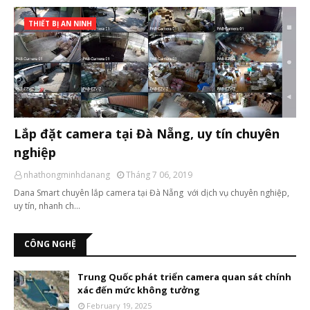
THIẾT BỊ AN NINH
Lắp đặt camera tại Đà Nẵng, uy tín chuyên
nghiệp
nhathongminhdanang
Tháng 7 06, 2019
Dana Smart chuyên lắp camera tại Đà Nẵng với dịch vụ chuyên nghiệp,
uy tín, nhanh ch…
CÔNG NGHỆ
Trung Quốc phát triển camera quan sát chính
xác đến mức không tưởng
February 19, 2025