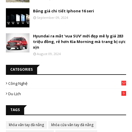
Bảng giá chi tiết Iphone 16 seri
September 09, 2024
Hyundai ra mắt ‘vua SUV’ mới đẹp mê ly giá 283
triệu đồng, rẻ hơn Kia Morning mà trang bị cực
xịn
August 09, 2024
CATEGORIES
Công Nghệ
57
Du Lịch
9
TAGS
khóa vân tay đà nẵng
khóa cửa vân tay đà nẵng