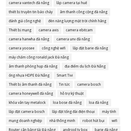
camera vantech đà nẵng
lắp camera tại huế
thiết bị truyền tin báo cháy
âm thanh công cộng đà nẵng
đánh giá công nghệ
đèn năng lượng mặt trời chính hãng
Thiết bị mạng
camera axis
camera ebitcam
camera hanwha đà nẵng
camera unv đà nẵng
camera yoosee
công nghệ wifi
lắp đặt barie đà nẵng
máy chấm công ronald jack Đà nẵng
âm thanh phòng họp đà nẵng
địa điểm du lịch Đà Nẵng
ống nhựa HDPE Đà Nẵng
Smart Tivi
Thiết bị âm thanh đà nẵng
Tin tức
camera bosch
camera honeywell đà nẵng
hỗ trợ kỹ thuật
khóa vân tay metalock
loa bose đà nẵng
loa đà nẵng
lắp đặt camera bosch
lắp đặt tổng đài điện thoại
máy tính
mạng doanh nghiệp
nhà thông minh
robot hút bụi
wifi
Router cân bằng tải Đà nẵng
android tv box
barie đà nẵng