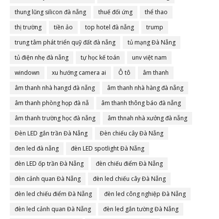
thung lũng silicon đà nẵng
thuế đối ứng
thể thao
thị trường
tiền ảo
top hotel đà nẵng
trump
trung tâm phát triển quỹ đất đà nẵng
tủ mạng Đà Nẵng
tủ điện nhẹ đà nẵng
tự học kế toán
unv việt nam
windown
xu hướng camera ai
Ô tô
âm thanh
âm thanh nhà hangd đà nẵng
âm thanh nhà hàng đà nẵng
âm thanh phòng họp đà nẵ
âm thanh thông báo đà nẵng
âm thanh trường học đà nẵng
âm thnah nhà xưởng đà nẵng
Đèn LED gắn trần Đà Nẵng
Đèn chiếu cây Đà Nẵng
đen led đà nẵng
đèn LED spotlight Đà Nẵng
đèn LED ốp trần Đà Nẵng
đèn chiếu điểm Đà Nẵng
đèn cảnh quan Đà Nẵng
đèn led chiếu cây Đà Nẵng
đèn led chiếu điểm Đà Nẵng
đèn led công nghiệp Đà Nẵng
đèn led cảnh quan Đà Nẵng
đèn led gắn tường Đà Nẵng