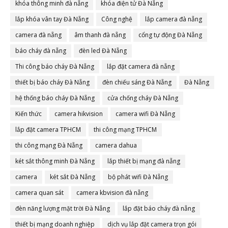
khóa thông minh đà nẵng
khóa điện tử Đà Nẵng
lắp khóa vân tay Đà Nẵng
Công nghệ
lắp camera đà nẵng
camera đà nẵng
âm thanh đà nẵng
cổng tự động Đà Nẵng
báo cháy đà nẵng
đèn led Đà Nẵng
Thi công báo cháy Đà Nẵng
lắp đặt camera đà nẵng
thiết bị báo cháy Đà Nẵng
đèn chiếu sáng Đà Nẵng
Đà Nẵng
hệ thống báo cháy Đà Nẵng
cửa chống cháy Đà Nẵng
Kiến thức
camera hikvision
camera wifi Đà Nẵng
lắp đặt camera TPHCM
thi công mạng TPHCM
thi công mạng Đà Nẵng
camera dahua
két sắt thông minh Đà Nẵng
lắp thiết bị mạng đà nẵng
camera
két sắt Đà Nẵng
bộ phát wifi Đà Nẵng
camera quan sát
camera kbvision đà nẵng
đèn năng lượng mặt trời Đà Nẵng
lắp đặt báo cháy đà nẵng
thiết bị mạng doanh nghiệp
dịch vụ lắp đặt camera trọn gói