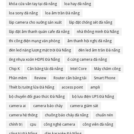
khóa cửa vân tay tại đà nẵng
loa hay đà nẵng
loa sony đà nẵng
loa âm trần Đà nẵng
lắp camera cho xưởng sản xuất
lắp đặt chống sét đà nẵng
lắp đặt âm thanh quán cafe đà nẵng
nhà thông minh Đà Nẵng
thi công điện mạng văn phòng
âm thanh hội nghị đà nẵng
đèn led năng lượng mặt trời Đà Nẵng
đèn led âm trần Đà nẵng
ống nhựa xoắn HDPE Đà Nẵng
ổ cứng camera đà nẵng
Chip K
Cân bằng tải đà nẵng
Intel Core
Máy chấm công
Phần mềm
Review
Router cân bằng tải
Smart Phone
Thiết bị tường lửa Đà Nẵng
access point
ampli
bộ chuyển đổi giao thức Đà Nẵng
bộ lưu điện UPS Đà Nẵng
camera ai
camera báo cháy
camera giám sát
camera hệ thống
chuông báo cháy đà nẵng
chuẩn nén
chính trị
cpu
công nghệ camera
công viên đà nẵng
cổng từ Đà Nẵng
dàn karaoke Đà Nẵng