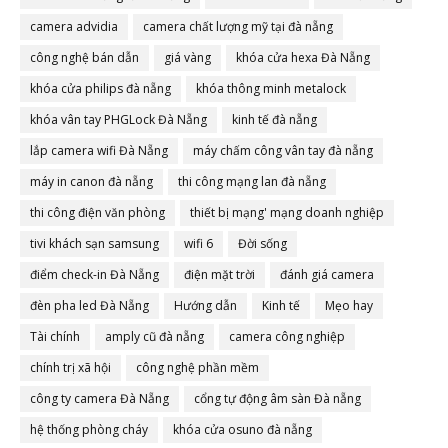
camera advidia
camera chất lượng mỹ tại đà nẵng
công nghệ bán dẫn
giá vàng
khóa cửa hexa Đà Nẵng
khóa cửa philips đà nẵng
khóa thông minh metalock
khóa vân tay PHGLock Đà Nẵng
kinh tế đà nẵng
lắp camera wifi Đà Nẵng
máy chấm công vân tay đà nẵng
máy in canon đà nẵng
thi công mạng lan đà nẵng
thi công điện văn phòng
thiết bị mạng' mạng doanh nghiệp
tivi khách sạn samsung
wifi 6
Đời sống
điểm check-in Đà Nẵng
điện mặt trời
đánh giá camera
đèn pha led Đà Nẵng
Hướng dẫn
Kinh tế
Mẹo hay
Tài chính
amply cũ đà nẵng
camera công nghiệp
chính trị xã hội
công nghệ phần mềm
công ty camera Đà Nẵng
cổng tự động âm sàn Đà nẵng
hệ thống phòng cháy
khóa cửa osuno đà nẵng