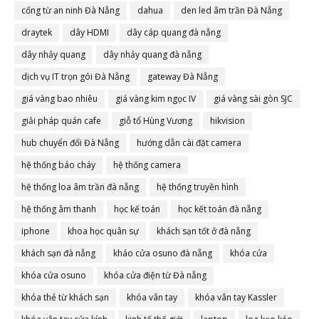
cổng từ an ninh Đà Nẵng
dahua
den led âm trần Đà Nẵng
draytek
dây HDMI
dây cáp quang đà nẵng
dây nhảy quang
dây nhảy quang đà nẵng
dịch vụ IT trọn gói Đà Nẵng
gateway Đà Nẵng
giá vàng bao nhiêu
giá vàng kim ngọc IV
giá vàng sài gòn SJC
giải pháp quán cafe
giỗ tổ Hùng Vương
hikvision
hub chuyển đổi Đà Nẵng
hướng dẫn cài đặt camera
hệ thống báo cháy
hệ thống camera
hệ thống loa âm trần đà nẵng
hệ thống truyền hình
hệ thống âm thanh
học kế toán
học kết toán đà nẵng
iphone
khoa học quân sự
khách sạn tốt ở đà nẵng
khách sạn đà nẵng
kháo cửa osuno đà nẵng
khóa cửa
khóa cửa osuno
khóa cửa điện từ Đà nẵng
khóa thẻ từ khách sạn
khóa vân tay
khóa vân tay Kassler