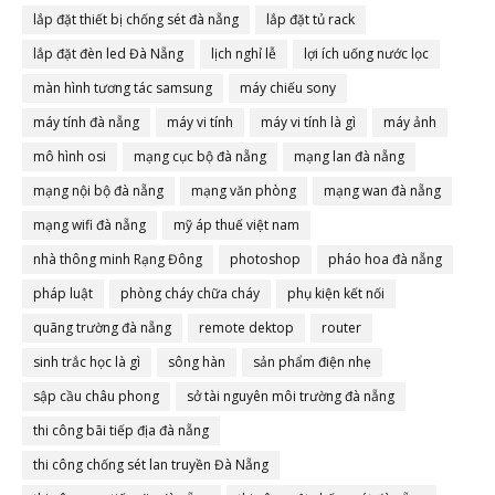
lắp đặt thiết bị chống sét đà nẵng
lắp đặt tủ rack
lắp đặt đèn led Đà Nẵng
lịch nghỉ lễ
lợi ích uống nước lọc
màn hình tương tác samsung
máy chiếu sony
máy tính đà nẵng
máy vi tính
máy vi tính là gì
máy ảnh
mô hình osi
mạng cục bộ đà nẵng
mạng lan đà nẵng
mạng nội bộ đà nẵng
mạng văn phòng
mạng wan đà nẵng
mạng wifi đà nẵng
mỹ áp thuế việt nam
nhà thông minh Rạng Đông
photoshop
pháo hoa đà nẵng
pháp luật
phòng cháy chữa cháy
phụ kiện kết nối
quãng trường đà nẵng
remote dektop
router
sinh trắc học là gì
sông hàn
sản phẩm điện nhẹ
sập cầu châu phong
sở tài nguyên môi trường đà nẵng
thi công bãi tiếp địa đà nẵng
thi công chống sét lan truyền Đà Nẵng