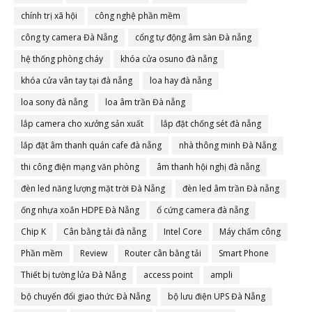
chính trị xã hội
công nghệ phần mềm
công ty camera Đà Nẵng
cổng tự động âm sàn Đà nẵng
hệ thống phòng cháy
khóa cửa osuno đà nẵng
khóa cửa vân tay tại đà nẵng
loa hay đà nẵng
loa sony đà nẵng
loa âm trần Đà nẵng
lắp camera cho xưởng sản xuất
lắp đặt chống sét đà nẵng
lắp đặt âm thanh quán cafe đà nẵng
nhà thông minh Đà Nẵng
thi công điện mạng văn phòng
âm thanh hội nghị đà nẵng
đèn led năng lượng mặt trời Đà Nẵng
đèn led âm trần Đà nẵng
ống nhựa xoắn HDPE Đà Nẵng
ổ cứng camera đà nẵng
Chip K
Cân bằng tải đà nẵng
Intel Core
Máy chấm công
Phần mềm
Review
Router cân bằng tải
Smart Phone
Thiết bị tường lửa Đà Nẵng
access point
ampli
bộ chuyển đổi giao thức Đà Nẵng
bộ lưu điện UPS Đà Nẵng