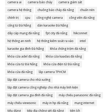
camera ai
camera báo cháy
camera giám sát
camera hệ thống
chuông báo cháy đà nẵng
chuẩn nén
chính trị
cpu
công nghệ camera
công viên đà nẵng
cổng từ Đà Nẵng
dàn karaoke Đà Nẵng
dây cáp mạng đà nẵng
fpt city đà nẵng
hikconnet
hệ thống an ninh
hệ thống kiểm soát ra vào
intel
karaoke gia đình Đà Nẵng
khóa chống trộm đà nẵng
khóa cửa adel đà nẵng
khóa cửa kaadas đà nẵng
khóa cửa từ Đà Nẵng
khóa cửa điện tử Đà nẵng
khóa cửa đà nẵng
lắp camera TPHCM
lắp đặt camera cho nhà xưởng
lắp đặt camera công nghiệp cho nhà máy linh kiện
lắp đặt camera gia đình đà nẵng
máy chiếu panasonic đà nẵng
máy chiếu viewsonic
máy in hp đà nẵng
mạng internet
tiêu dùng
tiếp địa chống sét đà nẵng
tiện ích