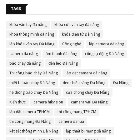
TAGS
khóa vân tay đà nẵng
khóa cửa vân tay đà nẵng
khóa thông minh đà nẵng
khóa điện tử Đà Nẵng
lắp khóa vân tay Đà Nẵng
Công nghệ
lắp camera đà nẵng
camera đà nẵng
âm thanh đà nẵng
cổng tự động Đà Nẵng
báo cháy đà nẵng
đèn led Đà Nẵng
Thi công báo cháy Đà Nẵng
lắp đặt camera đà nẵng
thiết bị báo cháy Đà Nẵng
đèn chiếu sáng Đà Nẵng
Đà Nẵng
hệ thống báo cháy Đà Nẵng
cửa chống cháy Đà Nẵng
Kiến thức
camera hikvision
camera wifi Đà Nẵng
lắp đặt camera TPHCM
thi công mạng TPHCM
thi công mạng Đà Nẵng
camera dahua
két sắt thông minh Đà Nẵng
lắp thiết bị mạng đà nẵng