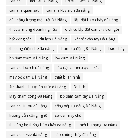
camera
két sắt Đà Nẵng
bộ phát wifi Đà Nẵng
camera quan sát
camera kbvision đà nẵng
đèn năng lượng mặt trời Đà Nẵng
lắp đặt báo cháy đà nẵng
thiết bị mạng doanh nghiệp
dịch vụ lắp đặt camera trọn gói
bất động sản
du lịch Đà Nẵng
két sắt vân tay Đà Nẵng
thi công điện nhẹ đà nẵng
barie tự động Đà Nẵng
báo cháy
bộ đàm trạm Đà Nẵng
bộ đàm Đà Nẵng
camera bosch đà nẵng
lắp đặt camera quan sát
máy bộ đàm Đà Nẵng
thiết bị an ninh
âm thanh cho quán cafe đà nẵng
Du lịch
Máy chấm công Đà Nẵng
bộ đàm cầm tay Đà Nẵng
camera imou đà nẵng
cổng xếp tự động Đà Nẵng
hướng dẫn công nghệ
server máy chủ
thi công hệ thống báo cháy đà nẵng
thiết bị mạng Đà Nẵng
camera ezviz đà nẵng
cáp chống cháy đà nẵng