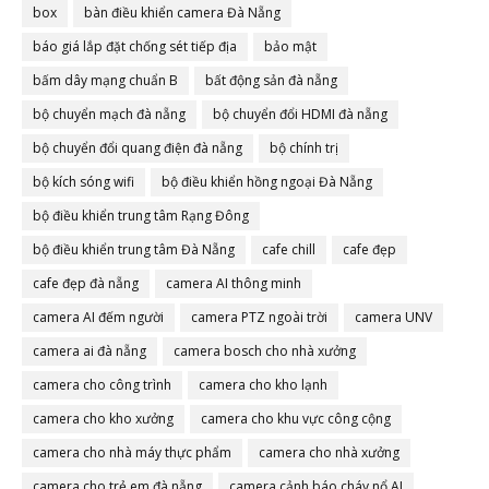
box
bàn điều khiển camera Đà Nẵng
báo giá lắp đặt chống sét tiếp địa
bảo mật
bấm dây mạng chuẩn B
bất động sản đà nẵng
bộ chuyển mạch đà nẵng
bộ chuyển đổi HDMI đà nẵng
bộ chuyển đổi quang điện đà nẵng
bộ chính trị
bộ kích sóng wifi
bộ điều khiển hồng ngoại Đà Nẵng
bộ điều khiển trung tâm Rạng Đông
bộ điều khiển trung tâm Đà Nẵng
cafe chill
cafe đẹp
cafe đẹp đà nẵng
camera AI thông minh
camera AI đếm người
camera PTZ ngoài trời
camera UNV
camera ai đà nẵng
camera bosch cho nhà xưởng
camera cho công trình
camera cho kho lạnh
camera cho kho xưởng
camera cho khu vực công cộng
camera cho nhà máy thực phẩm
camera cho nhà xưởng
camera cho trẻ em đà nẵng
camera cảnh báo cháy nổ AI