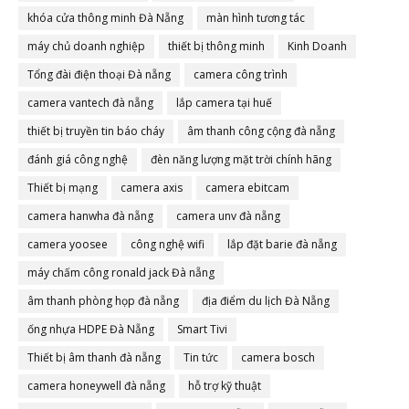
khóa cửa thông minh Đà Nẵng
màn hình tương tác
máy chủ doanh nghiệp
thiết bị thông minh
Kinh Doanh
Tổng đài điện thoại Đà nẵng
camera công trình
camera vantech đà nẵng
lắp camera tại huế
thiết bị truyền tin báo cháy
âm thanh công cộng đà nẵng
đánh giá công nghệ
đèn năng lượng mặt trời chính hãng
Thiết bị mạng
camera axis
camera ebitcam
camera hanwha đà nẵng
camera unv đà nẵng
camera yoosee
công nghệ wifi
lắp đặt barie đà nẵng
máy chấm công ronald jack Đà nẵng
âm thanh phòng họp đà nẵng
địa điểm du lịch Đà Nẵng
ống nhựa HDPE Đà Nẵng
Smart Tivi
Thiết bị âm thanh đà nẵng
Tin tức
camera bosch
camera honeywell đà nẵng
hỗ trợ kỹ thuật