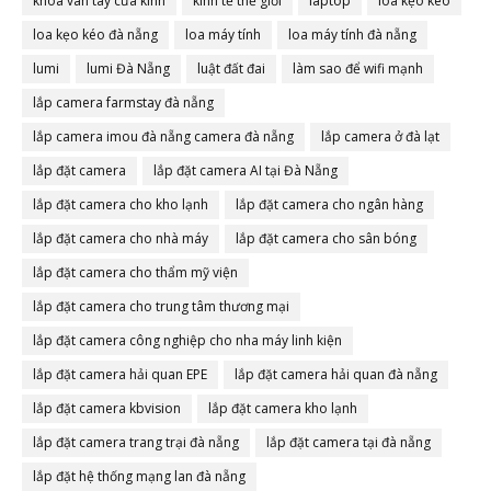
khóa vân tay cửa kính
kinh tế thế giới
laptop
loa kẹo kéo
loa kẹo kéo đà nẵng
loa máy tính
loa máy tính đà nẵng
lumi
lumi Đà Nẵng
luật đất đai
làm sao để wifi mạnh
lắp camera farmstay đà nẵng
lắp camera imou đà nẵng camera đà nẵng
lắp camera ở đà lạt
lắp đặt camera
lắp đặt camera AI tại Đà Nẵng
lắp đặt camera cho kho lạnh
lắp đặt camera cho ngân hàng
lắp đặt camera cho nhà máy
lắp đặt camera cho sân bóng
lắp đặt camera cho thẩm mỹ viện
lắp đặt camera cho trung tâm thương mại
lắp đặt camera công nghiệp cho nha máy linh kiện
lắp đặt camera hải quan EPE
lắp đặt camera hải quan đà nẵng
lắp đặt camera kbvision
lắp đặt camera kho lạnh
lắp đặt camera trang trại đà nẵng
lắp đặt camera tại đà nẵng
lắp đặt hệ thống mạng lan đà nẵng