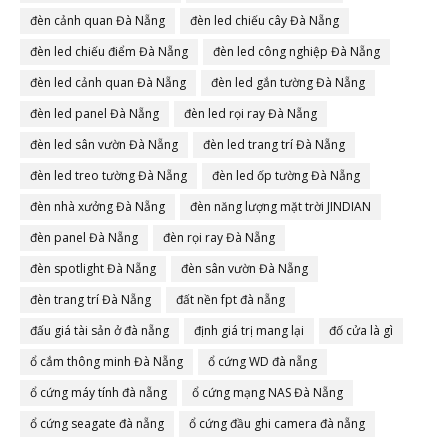
đèn cảnh quan Đà Nẵng
đèn led chiếu cây Đà Nẵng
đèn led chiếu điểm Đà Nẵng
đèn led công nghiệp Đà Nẵng
đèn led cảnh quan Đà Nẵng
đèn led gắn tường Đà Nẵng
đèn led panel Đà Nẵng
đèn led rọi ray Đà Nẵng
đèn led sân vườn Đà Nẵng
đèn led trang trí Đà Nẵng
đèn led treo tường Đà Nẵng
đèn led ốp tường Đà Nẵng
đèn nhà xưởng Đà Nẵng
đèn năng lượng mặt trời JINDIAN
đèn panel Đà Nẵng
đèn rọi ray Đà Nẵng
đèn spotlight Đà Nẵng
đèn sân vườn Đà Nẵng
đèn trang trí Đà Nẵng
đất nền fpt đà nẵng
đấu giá tài sản ở đà nẵng
định giá trị mang lại
đố cửa là gì
ổ cắm thông minh Đà Nẵng
ổ cứng WD đà nẵng
ổ cứng máy tính đà nẵng
ổ cứng mạng NAS Đà Nẵng
ổ cứng seagate đà nẵng
ổ cứng đầu ghi camera đà nẵng