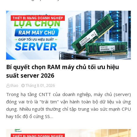
THIẾT BỊ MẠNG DOANH NGHIỆP
Bí quyết chọn RAM máy chủ tối ưu hiệu
suất server 2026
thao
Tháng 8 01, 2026
Trong hạ tầng CNTT của doanh nghiệp, máy chủ (server)
đóng vai trò là "trái tim" vận hành toàn bộ dữ liệu và ứng
dụng. Nhiều người thường chỉ tập trung vào sức mạnh CPU
hay tốc độ ổ cứng SS…
THIẾT BỊ MẠNG DOANH NGHIỆP