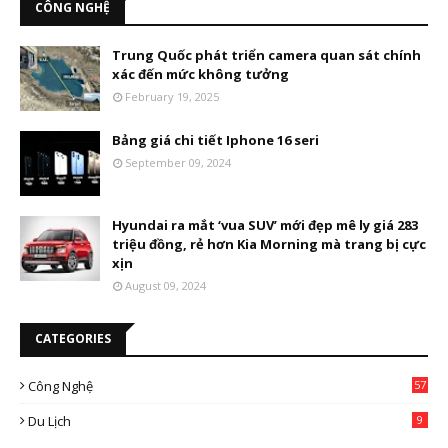
CÔNG NGHỆ
Trung Quốc phát triển camera quan sát chính
xác đến mức không tưởng
February 19, 2025
Bảng giá chi tiết Iphone 16 seri
September 09, 2024
Hyundai ra mắt ‘vua SUV’ mới đẹp mê ly giá 283
triệu đồng, rẻ hơn Kia Morning mà trang bị cực
xịn
August 09, 2024
CATEGORIES
Công Nghệ
57
Du Lịch
9