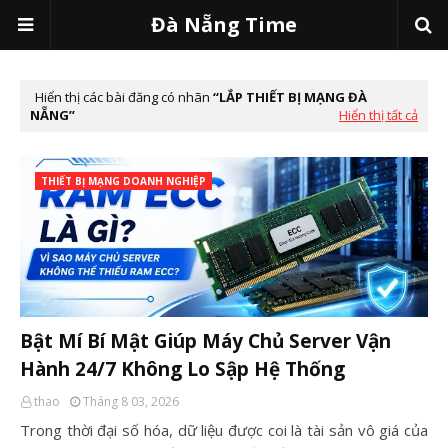
Đà Nẵng Time
Hiển thị các bài đăng có nhãn
LẮP THIẾT BỊ MẠNG ĐÀ
NẴNG
Hiển thị tất cả
THIẾT BỊ MẠNG DOANH NGHIỆP
Bật Mí Bí Mật Giúp Máy Chủ Server Vận
Hành 24/7 Không Lo Sập Hệ Thống
thao
Tháng 8 03, 2026
Trong thời đại số hóa, dữ liệu được coi là tài sản vô giá của