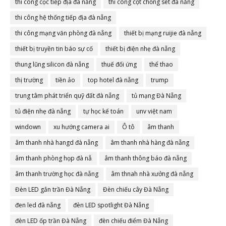
thi công cọc tiếp địa đà nẵng
thi công cột chống sét đà nẵng
thi công hệ thống tiếp địa đà nẵng
thi công mạng văn phòng đà nẵng
thiết bị mạng ruijie đà nẵng
thiết bị truyền tin báo sự cố
thiết bị điện nhẹ đà nẵng
thung lũng silicon đà nẵng
thuế đối ứng
thể thao
thị trường
tiền ảo
top hotel đà nẵng
trump
trung tâm phát triển quỹ đất đà nẵng
tủ mạng Đà Nẵng
tủ điện nhẹ đà nẵng
tự học kế toán
unv việt nam
windown
xu hướng camera ai
Ô tô
âm thanh
âm thanh nhà hangd đà nẵng
âm thanh nhà hàng đà nẵng
âm thanh phòng họp đà nẵ
âm thanh thông báo đà nẵng
âm thanh trường học đà nẵng
âm thnah nhà xưởng đà nẵng
Đèn LED gắn trần Đà Nẵng
Đèn chiếu cây Đà Nẵng
đen led đà nẵng
đèn LED spotlight Đà Nẵng
đèn LED ốp trần Đà Nẵng
đèn chiếu điểm Đà Nẵng