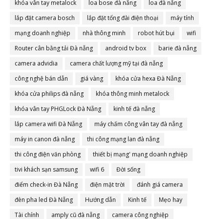
khóa vân tay metalock
loa bose đà nẵng
loa đà nẵng
lắp đặt camera bosch
lắp đặt tổng đài điện thoại
máy tính
mạng doanh nghiệp
nhà thông minh
robot hút bụi
wifi
Router cân bằng tải Đà nẵng
android tv box
barie đà nẵng
camera advidia
camera chất lượng mỹ tại đà nẵng
công nghệ bán dẫn
giá vàng
khóa cửa hexa Đà Nẵng
khóa cửa philips đà nẵng
khóa thông minh metalock
khóa vân tay PHGLock Đà Nẵng
kinh tế đà nẵng
lắp camera wifi Đà Nẵng
máy chấm công vân tay đà nẵng
máy in canon đà nẵng
thi công mạng lan đà nẵng
thi công điện văn phòng
thiết bị mạng' mạng doanh nghiệp
tivi khách sạn samsung
wifi 6
Đời sống
điểm check-in Đà Nẵng
điện mặt trời
đánh giá camera
đèn pha led Đà Nẵng
Hướng dẫn
Kinh tế
Mẹo hay
Tài chính
amply cũ đà nẵng
camera công nghiệp