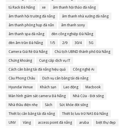
tủ Rack Đà Nẵng
xe
âm thanh hội thảo đà nẵng
âm thanh hội trường đà nẵng
âm thanh nhà xưởng đà nẵng
âm thanh phòng họp đà nẵn
âm thanh sony
âm thanh spa đà nẵng
đèn công nghiệp Đà Nẵng
đèn âm trần Đà Nẵng
1/5
2/9
30/4
5G
Camera Giá Rẻ Đà Nẵng
Chủ tịch UBND thành phố Đà Nẵng
Chứng khoáng
Cung cấp dịch vụ IT
Cách cân bằng tải đà nẵng hiệu quả
Công nghệ Ai
Cầu Phong Châu
Dịch vụ cân bằng tải đà nẵng
Hyundai Venue
Khách sạn
Lao động
Macbook
Màn hình giám sát camera Đà Nẵng
Nhà Cửa - Đời sống
Nhà thầu điện nhẹ
Sách
Sức khỏe đời sống
Thiết bị cân bằng tải đà nẵng
Thiết bị lưu trữ NAS Đà Nẵng
UNV
Vàng
access point đà nẵng
aruba
biệt thự đẹp