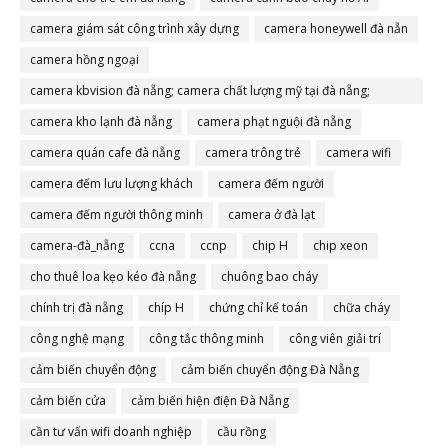
camera giám sát công trình xây dựng
camera honeywell đà nẵn
camera hồng ngoại
camera kbvision đà nẵng; camera chất lượng mỹ tại đà nẵng;
camera đà nẵng
camera kho lạnh đà nẵng
camera phạt nguội đà nẵng
camera quán cafe đà nẵng
camera trông trẻ
camera wifi
camera đếm lưu lượng khách
camera đếm người
camera đếm người thông minh
camera ở đà lạt
camera-đà_nẵng
ccna
ccnp
chip H
chip xeon
cho thuê loa kẹo kéo đà nẵng
chuông bao cháy
chính trị đà nẵng
chíp H
chứng chỉ kế toán
chữa cháy
công nghệ mạng
công tắc thông minh
công viên giải trí
cảm biến chuyển động
cảm biến chuyển động Đà Nẵng
cảm biến cửa
cảm biến hiện điện Đà Nẵng
cần tư vấn wifi doanh nghiệp
cầu rồng