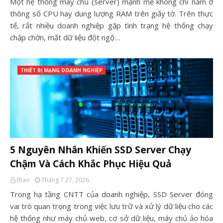
Một hệ thống máy chủ (server) mạnh mẽ không chỉ nằm ở
thông số CPU hay dung lượng RAM trên giấy tờ. Trên thực
tế, rất nhiều doanh nghiệp gặp tình trạng hệ thống chạy
chập chờn, mất dữ liệu đột ngộ…
THIẾT BỊ MẠNG DOANH NGHIỆP
5 Nguyên Nhân Khiến SSD Server Chạy
Chậm Và Cách Khắc Phục Hiệu Quả
thao
Tháng 7 27, 2026
Trong hạ tầng CNTT của doanh nghiệp, SSD Server đóng
vai trò quan trọng trong việc lưu trữ và xử lý dữ liệu cho các
hệ thống như máy chủ web, cơ sở dữ liệu, máy chủ ảo hóa