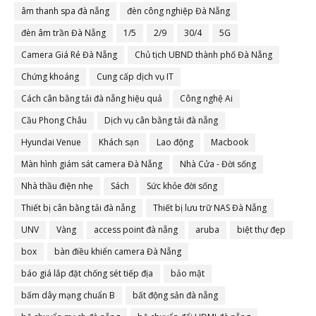
âm thanh spa đà nẵng
đèn công nghiệp Đà Nẵng
đèn âm trần Đà Nẵng
1/5
2/9
30/4
5G
Camera Giá Rẻ Đà Nẵng
Chủ tịch UBND thành phố Đà Nẵng
Chứng khoáng
Cung cấp dịch vụ IT
Cách cân bằng tải đà nẵng hiệu quả
Công nghệ Ai
Cầu Phong Châu
Dịch vụ cân bằng tải đà nẵng
Hyundai Venue
Khách sạn
Lao động
Macbook
Màn hình giám sát camera Đà Nẵng
Nhà Cửa - Đời sống
Nhà thầu điện nhẹ
Sách
Sức khỏe đời sống
Thiết bị cân bằng tải đà nẵng
Thiết bị lưu trữ NAS Đà Nẵng
UNV
Vàng
access point đà nẵng
aruba
biệt thự đẹp
box
bàn điều khiển camera Đà Nẵng
báo giá lắp đặt chống sét tiếp địa
bảo mật
bấm dây mạng chuẩn B
bất động sản đà nẵng