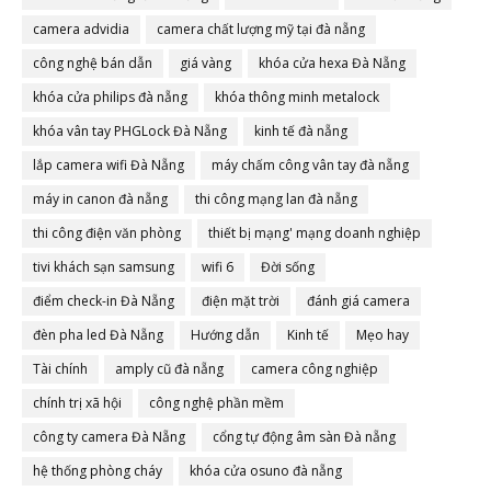
camera advidia
camera chất lượng mỹ tại đà nẵng
công nghệ bán dẫn
giá vàng
khóa cửa hexa Đà Nẵng
khóa cửa philips đà nẵng
khóa thông minh metalock
khóa vân tay PHGLock Đà Nẵng
kinh tế đà nẵng
lắp camera wifi Đà Nẵng
máy chấm công vân tay đà nẵng
máy in canon đà nẵng
thi công mạng lan đà nẵng
thi công điện văn phòng
thiết bị mạng' mạng doanh nghiệp
tivi khách sạn samsung
wifi 6
Đời sống
điểm check-in Đà Nẵng
điện mặt trời
đánh giá camera
đèn pha led Đà Nẵng
Hướng dẫn
Kinh tế
Mẹo hay
Tài chính
amply cũ đà nẵng
camera công nghiệp
chính trị xã hội
công nghệ phần mềm
công ty camera Đà Nẵng
cổng tự động âm sàn Đà nẵng
hệ thống phòng cháy
khóa cửa osuno đà nẵng