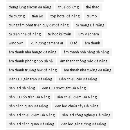
thung lũng silicon đà nẵng
thuế đối ứng
thể thao
thị trường
tiền ảo
top hotel đà nẵng
trump
trung tâm phát triển quỹ đất đà nẵng
tủ mạng Đà Nẵng
tủ điện nhẹ đà nẵng
tự học kế toán
unv việt nam
windown
xu hướng camera ai
Ô tô
âm thanh
âm thanh nhà hangd đà nẵng
âm thanh nhà hàng đà nẵng
âm thanh phòng họp đà nẵ
âm thanh thông báo đà nẵng
âm thanh trường học đà nẵng
âm thnah nhà xưởng đà nẵng
Đèn LED gắn trần Đà Nẵng
Đèn chiếu cây Đà Nẵng
đen led đà nẵng
đèn LED spotlight Đà Nẵng
đèn LED ốp trần Đà Nẵng
đèn chiếu điểm Đà Nẵng
đèn cảnh quan Đà Nẵng
đèn led chiếu cây Đà Nẵng
đèn led chiếu điểm Đà Nẵng
đèn led công nghiệp Đà Nẵng
đèn led cảnh quan Đà Nẵng
đèn led gắn tường Đà Nẵng