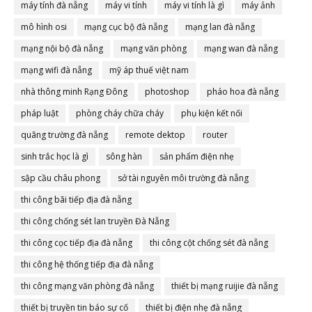
máy tính đà nẵng
máy vi tính
máy vi tính là gì
máy ảnh
mô hình osi
mạng cục bộ đà nẵng
mạng lan đà nẵng
mạng nội bộ đà nẵng
mạng văn phòng
mạng wan đà nẵng
mạng wifi đà nẵng
mỹ áp thuế việt nam
nhà thông minh Rạng Đông
photoshop
pháo hoa đà nẵng
pháp luật
phòng cháy chữa cháy
phụ kiện kết nối
quãng trường đà nẵng
remote dektop
router
sinh trắc học là gì
sông hàn
sản phẩm điện nhẹ
sập cầu châu phong
sở tài nguyên môi trường đà nẵng
thi công bãi tiếp địa đà nẵng
thi công chống sét lan truyền Đà Nẵng
thi công cọc tiếp địa đà nẵng
thi công cột chống sét đà nẵng
thi công hệ thống tiếp địa đà nẵng
thi công mạng văn phòng đà nẵng
thiết bị mạng ruijie đà nẵng
thiết bị truyền tin báo sự cố
thiết bị điện nhẹ đà nẵng