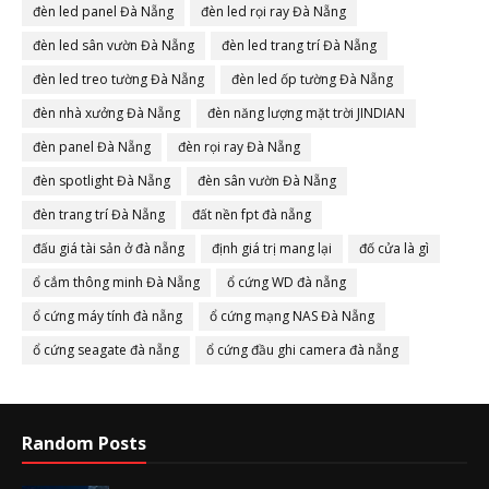
đèn led panel Đà Nẵng
đèn led rọi ray Đà Nẵng
đèn led sân vườn Đà Nẵng
đèn led trang trí Đà Nẵng
đèn led treo tường Đà Nẵng
đèn led ốp tường Đà Nẵng
đèn nhà xưởng Đà Nẵng
đèn năng lượng mặt trời JINDIAN
đèn panel Đà Nẵng
đèn rọi ray Đà Nẵng
đèn spotlight Đà Nẵng
đèn sân vườn Đà Nẵng
đèn trang trí Đà Nẵng
đất nền fpt đà nẵng
đấu giá tài sản ở đà nẵng
định giá trị mang lại
đố cửa là gì
ổ cắm thông minh Đà Nẵng
ổ cứng WD đà nẵng
ổ cứng máy tính đà nẵng
ổ cứng mạng NAS Đà Nẵng
ổ cứng seagate đà nẵng
ổ cứng đầu ghi camera đà nẵng
Random Posts