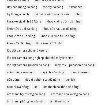
dây cáp mạng đà nẵng
fpt city đà nẵng
hikconnet
hệ thống an ninh
hệ thống kiểm soát ra vào
intel
karaoke gia đình Đà Nẵng
khóa chống trộm đà nẵng
khóa cửa adel đà nẵng
khóa cửa kaadas đà nẵng
khóa cửa từ Đà Nẵng
khóa cửa điện tử Đà nẵng
khóa cửa đà nẵng
lắp camera TPHCM
lắp đặt camera cho nhà xưởng
lắp đặt camera công nghiệp cho nhà máy linh kiện
lắp đặt camera gia đình đà nẵng
máy chiếu panasonic đà nẵng
máy chiếu viewsonic
máy in hp đà nẵng
mạng internet
tiêu dùng
tiếp địa chống sét đà nẵng
tiện ích
tủ Rack Đà Nẵng
xe
âm thanh hội thảo đà nẵng
âm thanh hội trường đà nẵng
âm thanh nhà xưởng đà nẵng
âm thanh phòng họp đà nẵn
âm thanh sony