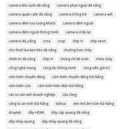
camera đà nẵng
camera kho lạnh đà nẵng
camera phạt nguội đà nẵng
camera quán cafe đà nẵng
camera trông trẻ
camera wifi
camera đếm lưu lượng khách
camera đếm người
camera đếm người thông minh
camera ở đà lạt
camera-đà_nẵng
ccna
ccnp
chip H
chip xeon
cho thuê loa kẹo kéo đà nẵng
chuông bao cháy
chính trị đà nẵng
chíp H
chứng chỉ kế toán
chữa cháy
công nghệ mạng
công tắc thông minh
công viên giải trí
cảm biến chuyển động
cảm biến chuyển động Đà Nẵng
cảm biến cửa
cảm biến hiện điện Đà Nẵng
cần tư vấn wifi doanh nghiệp
cầu rồng
cổng từ an ninh Đà Nẵng
dahua
den led âm trần Đà Nẵng
draytek
dây HDMI
dây cáp quang đà nẵng
dây nhảy quang
dây nhảy quang đà nẵng