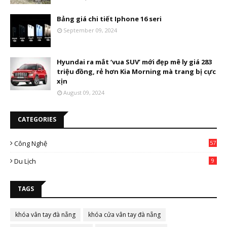
Bảng giá chi tiết Iphone 16 seri
September 09, 2024
Hyundai ra mắt ‘vua SUV’ mới đẹp mê ly giá 283
triệu đồng, rẻ hơn Kia Morning mà trang bị cực
xịn
August 09, 2024
CATEGORIES
Công Nghệ
57
Du Lịch
9
TAGS
khóa vân tay đà nẵng
khóa cửa vân tay đà nẵng