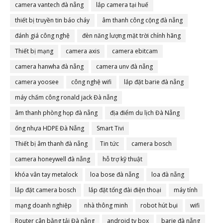
camera vantech đà nẵng
lắp camera tại huế
thiết bị truyền tin báo cháy
âm thanh công cộng đà nẵng
đánh giá công nghệ
đèn năng lượng mặt trời chính hãng
Thiết bị mạng
camera axis
camera ebitcam
camera hanwha đà nẵng
camera unv đà nẵng
camera yoosee
công nghệ wifi
lắp đặt barie đà nẵng
máy chấm công ronald jack Đà nẵng
âm thanh phòng họp đà nẵng
địa điểm du lịch Đà Nẵng
ống nhựa HDPE Đà Nẵng
Smart Tivi
Thiết bị âm thanh đà nẵng
Tin tức
camera bosch
camera honeywell đà nẵng
hỗ trợ kỹ thuật
khóa vân tay metalock
loa bose đà nẵng
loa đà nẵng
lắp đặt camera bosch
lắp đặt tổng đài điện thoại
máy tính
mạng doanh nghiệp
nhà thông minh
robot hút bụi
wifi
Router cân bằng tải Đà nẵng
android tv box
barie đà nẵng