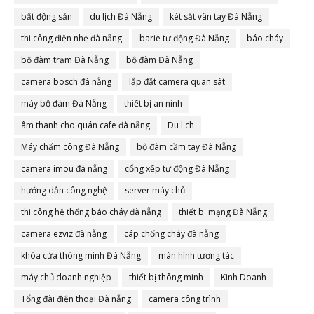
bất động sản
du lịch Đà Nẵng
két sắt vân tay Đà Nẵng
thi công điện nhẹ đà nẵng
barie tự động Đà Nẵng
báo cháy
bộ đàm trạm Đà Nẵng
bộ đàm Đà Nẵng
camera bosch đà nẵng
lắp đặt camera quan sát
máy bộ đàm Đà Nẵng
thiết bị an ninh
âm thanh cho quán cafe đà nẵng
Du lịch
Máy chấm công Đà Nẵng
bộ đàm cầm tay Đà Nẵng
camera imou đà nẵng
cổng xếp tự động Đà Nẵng
hướng dẫn công nghệ
server máy chủ
thi công hệ thống báo cháy đà nẵng
thiết bị mạng Đà Nẵng
camera ezviz đà nẵng
cáp chống cháy đà nẵng
khóa cửa thông minh Đà Nẵng
màn hình tương tác
máy chủ doanh nghiệp
thiết bị thông minh
Kinh Doanh
Tổng đài điện thoại Đà nẵng
camera công trình