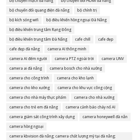
bộ chuyển mạch đà nẵng
bộ chuyển đổi HDMI đà nẵng
bộ chuyển đổi quang điện đà nẵng
bộ chính trị
bộ kích sóng wifi
bộ điều khiển hồng ngoại Đà Nẵng
bộ điều khiển trung tâm Rạng Đông
bộ điều khiển trung tâm Đà Nẵng
cafe chill
cafe đẹp
cafe đẹp đà nẵng
camera AI thông minh
camera AI đếm người
camera PTZ ngoài trời
camera UNV
camera ai đà nẵng
camera bosch cho nhà xưởng
camera cho công trình
camera cho kho lạnh
camera cho kho xưởng
camera cho khu vực công cộng
camera cho nhà máy thực phẩm
camera cho nhà xưởng
camera cho trẻ em đà nẵng
camera cảnh báo cháy nổ AI
camera giám sát công trình xây dựng
camera honeywell đà nẵn
camera hồng ngoại
camera kbvision đà nẵng; camera chất lượng mỹ tại đà nẵng;