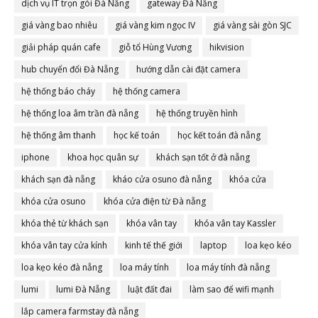
dịch vụ IT trọn gói Đà Nẵng
gateway Đà Nẵng
giá vàng bao nhiêu
giá vàng kim ngọc IV
giá vàng sài gòn SJC
giải pháp quán cafe
giỗ tổ Hùng Vương
hikvision
hub chuyển đổi Đà Nẵng
hướng dẫn cài đặt camera
hệ thống báo cháy
hệ thống camera
hệ thống loa âm trần đà nẵng
hệ thống truyền hình
hệ thống âm thanh
học kế toán
học kết toán đà nẵng
iphone
khoa học quân sự
khách sạn tốt ở đà nẵng
khách sạn đà nẵng
kháo cửa osuno đà nẵng
khóa cửa
khóa cửa osuno
khóa cửa điện từ Đà nẵng
khóa thẻ từ khách sạn
khóa vân tay
khóa vân tay Kassler
khóa vân tay cửa kính
kinh tế thế giới
laptop
loa kẹo kéo
loa kẹo kéo đà nẵng
loa máy tính
loa máy tính đà nẵng
lumi
lumi Đà Nẵng
luật đất đai
làm sao để wifi mạnh
lắp camera farmstay đà nẵng