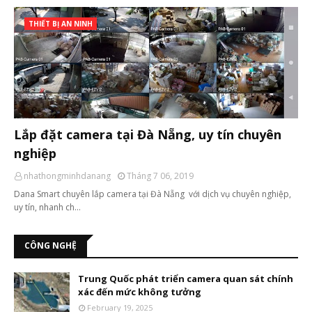
THIẾT BỊ AN NINH
Lắp đặt camera tại Đà Nẵng, uy tín chuyên
nghiệp
nhathongminhdanang
Tháng 7 06, 2019
Dana Smart chuyên lắp camera tại Đà Nẵng với dịch vụ chuyên nghiệp,
uy tín, nhanh ch…
CÔNG NGHỆ
Trung Quốc phát triển camera quan sát chính
xác đến mức không tưởng
February 19, 2025