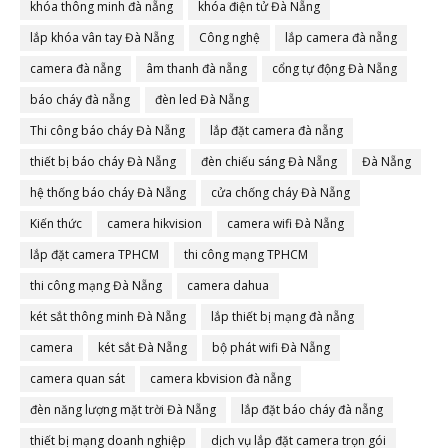
khóa thông minh đà nẵng
khóa điện tử Đà Nẵng
lắp khóa vân tay Đà Nẵng
Công nghệ
lắp camera đà nẵng
camera đà nẵng
âm thanh đà nẵng
cổng tự động Đà Nẵng
báo cháy đà nẵng
đèn led Đà Nẵng
Thi công báo cháy Đà Nẵng
lắp đặt camera đà nẵng
thiết bị báo cháy Đà Nẵng
đèn chiếu sáng Đà Nẵng
Đà Nẵng
hệ thống báo cháy Đà Nẵng
cửa chống cháy Đà Nẵng
Kiến thức
camera hikvision
camera wifi Đà Nẵng
lắp đặt camera TPHCM
thi công mạng TPHCM
thi công mạng Đà Nẵng
camera dahua
két sắt thông minh Đà Nẵng
lắp thiết bị mạng đà nẵng
camera
két sắt Đà Nẵng
bộ phát wifi Đà Nẵng
camera quan sát
camera kbvision đà nẵng
đèn năng lượng mặt trời Đà Nẵng
lắp đặt báo cháy đà nẵng
thiết bị mạng doanh nghiệp
dịch vụ lắp đặt camera trọn gói