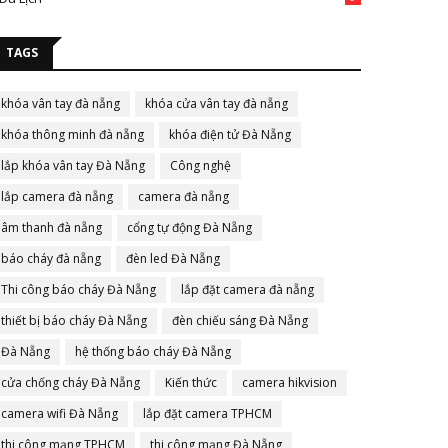
TAGS
khóa vân tay đà nẵng
khóa cửa vân tay đà nẵng
khóa thông minh đà nẵng
khóa điện tử Đà Nẵng
lắp khóa vân tay Đà Nẵng
Công nghệ
lắp camera đà nẵng
camera đà nẵng
âm thanh đà nẵng
cổng tự động Đà Nẵng
báo cháy đà nẵng
đèn led Đà Nẵng
Thi công báo cháy Đà Nẵng
lắp đặt camera đà nẵng
thiết bị báo cháy Đà Nẵng
đèn chiếu sáng Đà Nẵng
Đà Nẵng
hệ thống báo cháy Đà Nẵng
cửa chống cháy Đà Nẵng
Kiến thức
camera hikvision
camera wifi Đà Nẵng
lắp đặt camera TPHCM
thi công mạng TPHCM
thi công mạng Đà Nẵng