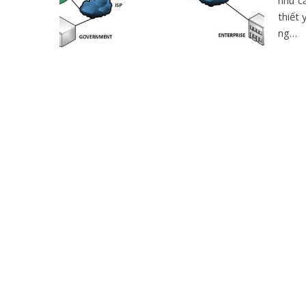
nhu c
thiết
ng…