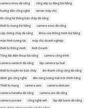
camera imou đà nẵng
cổng xếp tự động Đà Nẵng
hướng dẫn công nghệ
server máy chủ
thi công hệ thống báo cháy đà nẵng
thiết bị mạng Đà Nẵng
camera ezviz đà nẵng
cáp chống cháy đà nẵng
khóa cửa thông minh Đà Nẵng
màn hình tương tác
máy chủ doanh nghiệp
thiết bị thông minh
Kinh Doanh
Tổng đài điện thoại Đà nẵng
camera công trình
camera vantech đà nẵng
lắp camera tại huế
thiết bị truyền tin báo cháy
âm thanh công cộng đà nẵng
đánh giá công nghệ
đèn năng lượng mặt trời chính hãng
Thiết bị mạng
camera axis
camera ebitcam
camera hanwha đà nẵng
camera unv đà nẵng
camera yoosee
công nghệ wifi
lắp đặt barie đà nẵng
máy chấm công ronald jack Đà nẵng