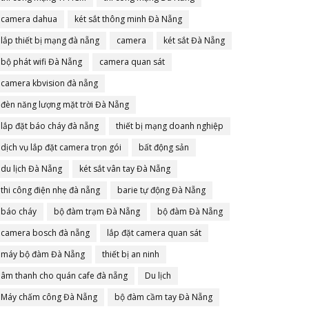
camera dahua
két sắt thông minh Đà Nẵng
lắp thiết bị mạng đà nẵng
camera
két sắt Đà Nẵng
bộ phát wifi Đà Nẵng
camera quan sát
camera kbvision đà nẵng
đèn năng lượng mặt trời Đà Nẵng
lắp đặt báo cháy đà nẵng
thiết bị mạng doanh nghiệp
dịch vụ lắp đặt camera trọn gói
bất động sản
du lịch Đà Nẵng
két sắt vân tay Đà Nẵng
thi công điện nhẹ đà nẵng
barie tự động Đà Nẵng
báo cháy
bộ đàm trạm Đà Nẵng
bộ đàm Đà Nẵng
camera bosch đà nẵng
lắp đặt camera quan sát
máy bộ đàm Đà Nẵng
thiết bị an ninh
âm thanh cho quán cafe đà nẵng
Du lịch
Máy chấm công Đà Nẵng
bộ đàm cầm tay Đà Nẵng