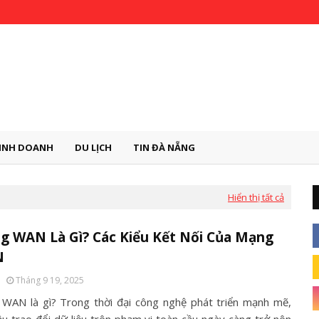
INH DOANH
DU LỊCH
TIN ĐÀ NẴNG
Hiển thị tất cả
g WAN Là Gì? Các Kiểu Kết Nối Của Mạng
N
Tháng 9 19, 2025
WAN là gì? Trong thời đại công nghệ phát triển mạnh mẽ,