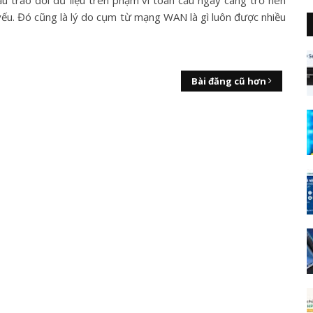
ầu trao đổi dữ liệu trên phạm vi toàn cầu ngày càng trở nên
 yếu. Đó cũng là lý do cụm từ mạng WAN là gì luôn được nhiều
Bài đăng cũ hơn