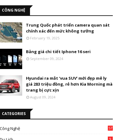
CÔNG NGHỆ
Trung Quốc phát triển camera quan sát
chính xác đến mức không tưởng
February 19, 2025
Bảng giá chi tiết Iphone 16 seri
September 09, 2024
Hyundai ra mắt ‘vua SUV’ mới đẹp mê ly
giá 283 triệu đồng, rẻ hơn Kia Morning mà
trang bị cực xịn
August 09, 2024
CATEGORIES
Công Nghệ
57
Du Lịch
9