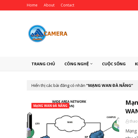
Home
About
Contact
TRANG CHỦ
CÔNG NGHỆ
CUỘC SỐNG
K
Hiển thị các bài đăng có nhãn
MẠNG WAN ĐÀ NẴNG
Mạn
MẠNG WAN ĐÀ NẴNG
WA
thao
Mạng 