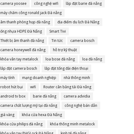
camera yoosee
công nghệ wifi
lắp đặt barie đà nẵng
máy chấm công ronald jack Đà nẵng
âm thanh phòng họp đà nẵng
địa điểm du lịch Đà Nẵng
ống nhựa HDPE Đà Nẵng
Smart Tivi
Thiết bị âm thanh đà nẵng
Tin tức
camera bosch
camera honeywell đà nẵng
hỗ trợ kỹ thuật
khóa vân tay metalock
loa bose đà nẵng
loa đà nẵng
lắp đặt camera bosch
lắp đặt tổng đài điện thoại
máy tính
mạng doanh nghiệp
nhà thông minh
robot hút bụi
wifi
Router cân bằng tải Đà nẵng
android tv box
barie đà nẵng
camera advidia
camera chất lượng mỹ tại đà nẵng
công nghệ bán dẫn
giá vàng
khóa cửa hexa Đà Nẵng
khóa cửa philips đà nẵng
khóa thông minh metalock
khóa vân tay PHGLock Đà Nẵng
kinh tế đà nẵng