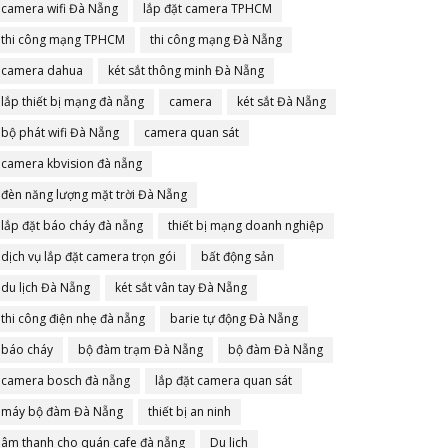
camera wifi Đà Nẵng
lắp đặt camera TPHCM
thi công mạng TPHCM
thi công mạng Đà Nẵng
camera dahua
két sắt thông minh Đà Nẵng
lắp thiết bị mạng đà nẵng
camera
két sắt Đà Nẵng
bộ phát wifi Đà Nẵng
camera quan sát
camera kbvision đà nẵng
đèn năng lượng mặt trời Đà Nẵng
lắp đặt báo cháy đà nẵng
thiết bị mạng doanh nghiệp
dịch vụ lắp đặt camera trọn gói
bất động sản
du lịch Đà Nẵng
két sắt vân tay Đà Nẵng
thi công điện nhẹ đà nẵng
barie tự động Đà Nẵng
báo cháy
bộ đàm trạm Đà Nẵng
bộ đàm Đà Nẵng
camera bosch đà nẵng
lắp đặt camera quan sát
máy bộ đàm Đà Nẵng
thiết bị an ninh
âm thanh cho quán cafe đà nẵng
Du lịch