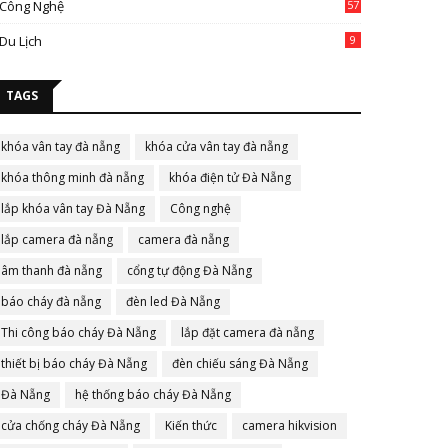
Công Nghệ
57
Du Lịch
9
TAGS
khóa vân tay đà nẵng
khóa cửa vân tay đà nẵng
khóa thông minh đà nẵng
khóa điện tử Đà Nẵng
lắp khóa vân tay Đà Nẵng
Công nghệ
lắp camera đà nẵng
camera đà nẵng
âm thanh đà nẵng
cổng tự động Đà Nẵng
báo cháy đà nẵng
đèn led Đà Nẵng
Thi công báo cháy Đà Nẵng
lắp đặt camera đà nẵng
thiết bị báo cháy Đà Nẵng
đèn chiếu sáng Đà Nẵng
Đà Nẵng
hệ thống báo cháy Đà Nẵng
cửa chống cháy Đà Nẵng
Kiến thức
camera hikvision