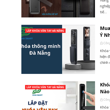
Nẵng 
nghiệp
tiế…
Mua 
LẮP KHÓA VÂN TAY ĐÀ NẴNG
Ý N
Công
Khóa 
hiện 
chính 
Khóa
LẮP KHÓA VÂN TAY ĐÀ NẴNG
Nào
Công
Khóa 