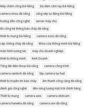
Máy chấm công Đà Nẵng
bộ đàm cầm tay Đà Nẵng
camera imou đà nẵng
cổng xếp tự động Đà Nẵng
hướng dẫn công nghệ
server máy chủ
thi công hệ thống báo cháy đà nẵng
thiết bị mạng Đà Nẵng
camera ezviz đà nẵng
cáp chống cháy đà nẵng
khóa cửa thông minh Đà Nẵng
màn hình tương tác
máy chủ doanh nghiệp
thiết bị thông minh
Kinh Doanh
Tổng đài điện thoại Đà nẵng
camera công trình
camera vantech đà nẵng
lắp camera tại huế
thiết bị truyền tin báo cháy
âm thanh công cộng đà nẵng
đánh giá công nghệ
đèn năng lượng mặt trời chính hãng
Thiết bị mạng
camera axis
camera ebitcam
camera hanwha đà nẵng
camera unv đà nẵng