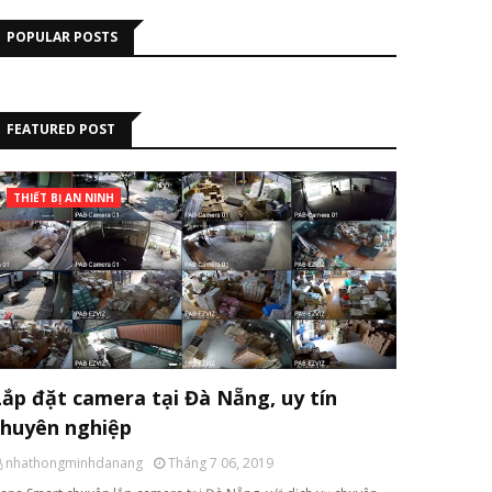
POPULAR POSTS
FEATURED POST
THIẾT BỊ AN NINH
Lắp đặt camera tại Đà Nẵng, uy tín
chuyên nghiệp
nhathongminhdanang
Tháng 7 06, 2019