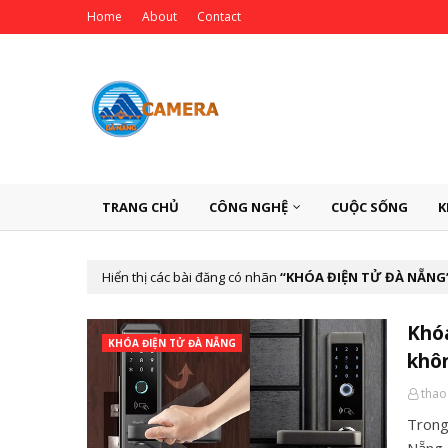
Home
About
Contact
TRANG CHỦ
CÔNG NGHỆ
CUỘC SỐNG
K
Hiển thị các bài đăng có nhãn
KHÓA ĐIỆN TỬ ĐÀ NẴNG
Khóa
KHÓA ĐIỆN TỬ ĐÀ NẴNG
khô
thao
Trong