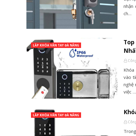
nhận 
ch…
Top 
LẮP KHÓA VÂN TAY ĐÀ NẴNG
Nhấ
Công
Khóa 
vào t
nghệ 
việc …
Khóa
LẮP KHÓA VÂN TAY ĐÀ NẴNG
Công
Trong