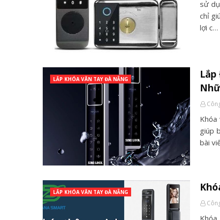
sử dụ
chỉ g
lợi c…
Lắp 
LẮP KHÓA VÂN TAY ĐÀ NẴNG
Nhữ
Công
Khóa 
giúp 
bài vi
Khóa
LẮP KHÓA VÂN TAY ĐÀ NẴNG
Công
Khóa 