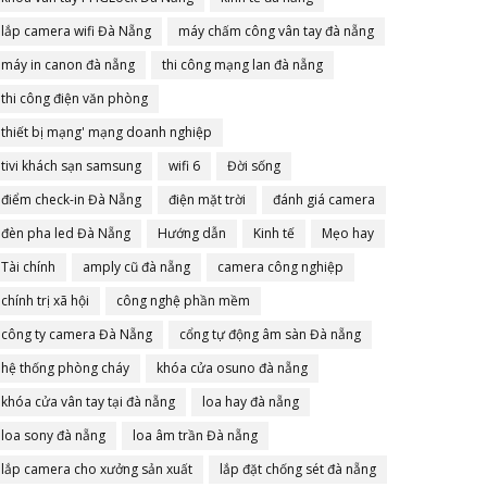
lắp camera wifi Đà Nẵng
máy chấm công vân tay đà nẵng
máy in canon đà nẵng
thi công mạng lan đà nẵng
thi công điện văn phòng
thiết bị mạng' mạng doanh nghiệp
tivi khách sạn samsung
wifi 6
Đời sống
điểm check-in Đà Nẵng
điện mặt trời
đánh giá camera
đèn pha led Đà Nẵng
Hướng dẫn
Kinh tế
Mẹo hay
Tài chính
amply cũ đà nẵng
camera công nghiệp
chính trị xã hội
công nghệ phần mềm
công ty camera Đà Nẵng
cổng tự động âm sàn Đà nẵng
hệ thống phòng cháy
khóa cửa osuno đà nẵng
khóa cửa vân tay tại đà nẵng
loa hay đà nẵng
loa sony đà nẵng
loa âm trần Đà nẵng
lắp camera cho xưởng sản xuất
lắp đặt chống sét đà nẵng