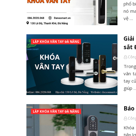
phổ b
nó ma
vệ …
Giải
LẮP KHÓA VÂN TAY ĐÀ NẴNG
sắt
Công
Trong
vân t
tay c
giúp 
Báo 
LẮP KHÓA VÂN TAY ĐÀ NẴNG
Công
Khóa 
tiện l