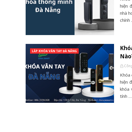
hiện 
nhà h
chính
Khóa
LẮP KHÓA VÂN TAY ĐÀ NẴNG
Nào
Công
Khóa 
hiện đ
khóa 
tính …