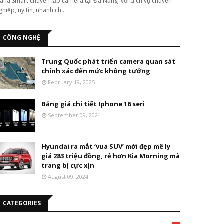
ana Smart chuyên lắp camera tại Đà Nẵng với dịch vụ chuyên
ghiệp, uy tín, nhanh ch…
CÔNG NGHỆ
Trung Quốc phát triển camera quan sát
chính xác đến mức không tưởng
February 19, 2025
Bảng giá chi tiết Iphone 16 seri
September 09, 2024
Hyundai ra mắt ‘vua SUV’ mới đẹp mê ly
giá 283 triệu đồng, rẻ hơn Kia Morning mà
trang bị cực xịn
August 09, 2024
CATEGORIES