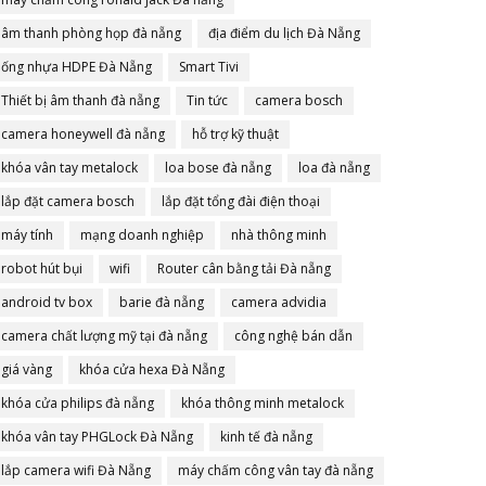
âm thanh phòng họp đà nẵng
địa điểm du lịch Đà Nẵng
ống nhựa HDPE Đà Nẵng
Smart Tivi
Thiết bị âm thanh đà nẵng
Tin tức
camera bosch
camera honeywell đà nẵng
hỗ trợ kỹ thuật
khóa vân tay metalock
loa bose đà nẵng
loa đà nẵng
lắp đặt camera bosch
lắp đặt tổng đài điện thoại
máy tính
mạng doanh nghiệp
nhà thông minh
robot hút bụi
wifi
Router cân bằng tải Đà nẵng
android tv box
barie đà nẵng
camera advidia
camera chất lượng mỹ tại đà nẵng
công nghệ bán dẫn
giá vàng
khóa cửa hexa Đà Nẵng
khóa cửa philips đà nẵng
khóa thông minh metalock
khóa vân tay PHGLock Đà Nẵng
kinh tế đà nẵng
lắp camera wifi Đà Nẵng
máy chấm công vân tay đà nẵng