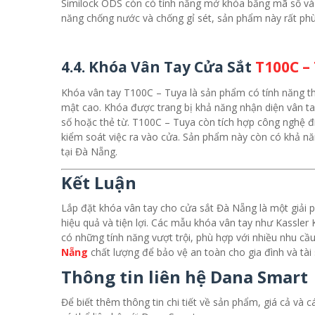
Similock ODS còn có tính năng mở khóa bằng mã số và t
năng chống nước và chống gỉ sét, sản phẩm này rất phù
4.4. Khóa Vân Tay Cửa Sắt
T100C –
Khóa vân tay T100C – Tuya là sản phẩm có tính năng th
mật cao. Khóa được trang bị khả năng nhận diện vân t
số hoặc thẻ từ. T100C – Tuya còn tích hợp công nghệ đ
kiểm soát việc ra vào cửa. Sản phẩm này còn có khả nă
tại Đà Nẵng.
Kết Luận
Lắp đặt khóa vân tay cho cửa sắt Đà Nẵng là một giải p
hiệu quả và tiện lợi. Các mẫu khóa vân tay như Kassle
có những tính năng vượt trội, phù hợp với nhiều nhu c
Nẵng
chất lượng để bảo vệ an toàn cho gia đình và tài
Thông tin liên hệ Dana Smart
Để biết thêm thông tin chi tiết về sản phẩm, giá cả và