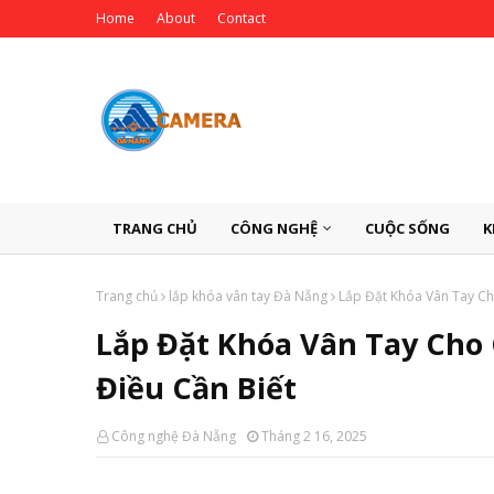
Home
About
Contact
TRANG CHỦ
CÔNG NGHỆ
CUỘC SỐNG
K
Trang chủ
lắp khóa vân tay Đà Nẵng
Lắp Đặt Khóa Vân Tay Ch
Lắp Đặt Khóa Vân Tay Cho
Điều Cần Biết
Công nghệ Đà Nẵng
Tháng 2 16, 2025