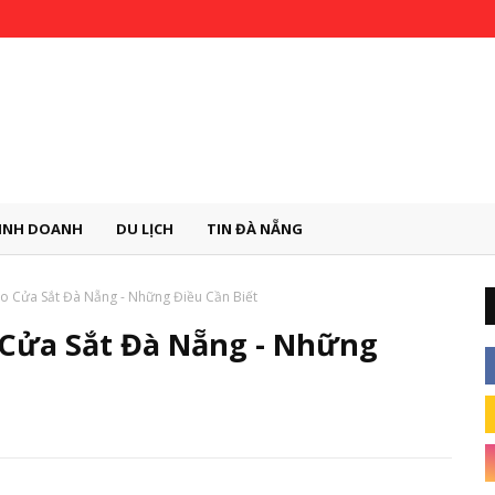
INH DOANH
DU LỊCH
TIN ĐÀ NẴNG
o Cửa Sắt Đà Nẵng - Những Điều Cần Biết
 Cửa Sắt Đà Nẵng - Những