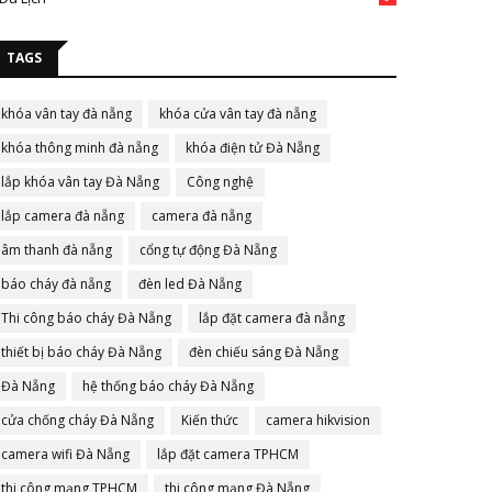
TAGS
khóa vân tay đà nẵng
khóa cửa vân tay đà nẵng
khóa thông minh đà nẵng
khóa điện tử Đà Nẵng
lắp khóa vân tay Đà Nẵng
Công nghệ
lắp camera đà nẵng
camera đà nẵng
âm thanh đà nẵng
cổng tự động Đà Nẵng
báo cháy đà nẵng
đèn led Đà Nẵng
Thi công báo cháy Đà Nẵng
lắp đặt camera đà nẵng
thiết bị báo cháy Đà Nẵng
đèn chiếu sáng Đà Nẵng
Đà Nẵng
hệ thống báo cháy Đà Nẵng
cửa chống cháy Đà Nẵng
Kiến thức
camera hikvision
camera wifi Đà Nẵng
lắp đặt camera TPHCM
thi công mạng TPHCM
thi công mạng Đà Nẵng