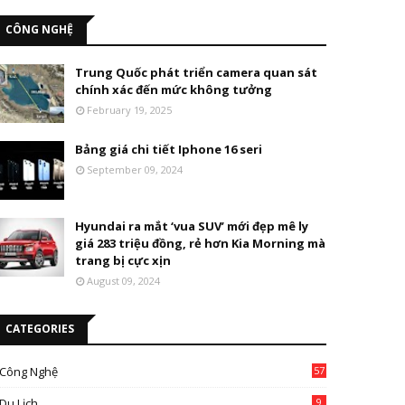
CÔNG NGHỆ
Trung Quốc phát triển camera quan sát
chính xác đến mức không tưởng
February 19, 2025
Bảng giá chi tiết Iphone 16 seri
September 09, 2024
Hyundai ra mắt ‘vua SUV’ mới đẹp mê ly
giá 283 triệu đồng, rẻ hơn Kia Morning mà
trang bị cực xịn
August 09, 2024
CATEGORIES
Công Nghệ
57
Du Lịch
9