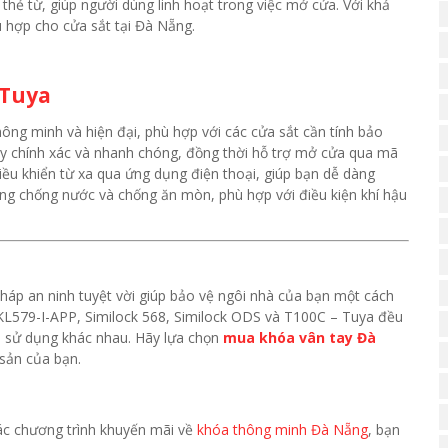
hẻ từ, giúp người dùng linh hoạt trong việc mở cửa. Với khả
 hợp cho cửa sắt tại Đà Nẵng.
 Tuya
ông minh và hiện đại, phù hợp với các cửa sắt cần tính bảo
ay chính xác và nhanh chóng, đồng thời hỗ trợ mở cửa qua mã
iều khiển từ xa qua ứng dụng điện thoại, giúp bạn dễ dàng
ng chống nước và chống ăn mòn, phù hợp với điều kiện khí hậu
háp an ninh tuyệt vời giúp bảo vệ ngôi nhà của bạn một cách
r KL579-I-APP, Similock 568, Similock ODS và T100C – Tuya đều
ầu sử dụng khác nhau. Hãy lựa chọn
mua khóa vân tay Đà
 sản của bạn.
 các chương trình khuyến mãi về
khóa thông minh Đà Nẵng
, bạn