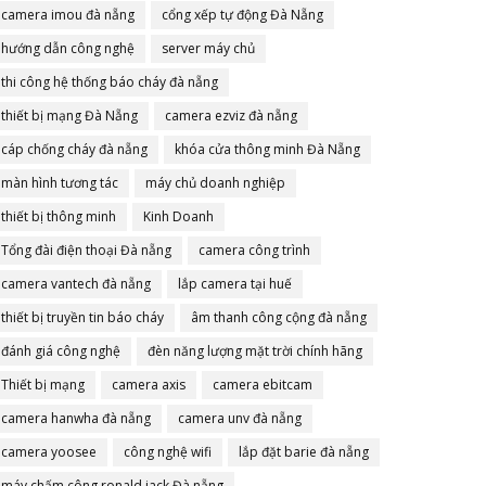
camera imou đà nẵng
cổng xếp tự động Đà Nẵng
hướng dẫn công nghệ
server máy chủ
thi công hệ thống báo cháy đà nẵng
thiết bị mạng Đà Nẵng
camera ezviz đà nẵng
cáp chống cháy đà nẵng
khóa cửa thông minh Đà Nẵng
màn hình tương tác
máy chủ doanh nghiệp
thiết bị thông minh
Kinh Doanh
Tổng đài điện thoại Đà nẵng
camera công trình
camera vantech đà nẵng
lắp camera tại huế
thiết bị truyền tin báo cháy
âm thanh công cộng đà nẵng
đánh giá công nghệ
đèn năng lượng mặt trời chính hãng
Thiết bị mạng
camera axis
camera ebitcam
camera hanwha đà nẵng
camera unv đà nẵng
camera yoosee
công nghệ wifi
lắp đặt barie đà nẵng
máy chấm công ronald jack Đà nẵng