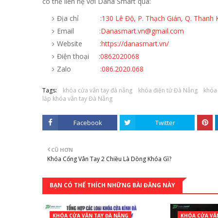
có thể liên hệ với Dana Smart qua:
Địa chỉ :
130 Lê Độ, P. Thạch Gián, Q. Thanh 
Email :
Danasmart.vn@gmail.com
Website :
https://danasmart.vn/
Điện thoại :
0862020068
Zalo :
086.2020.068
Tags:
khóa cửa vân tay đà nẵng
khóa điện tử Đà Nẵng
khóa
lắp khóa vân tay Đà Nẵng
Facebook
Twitter
CŨ HƠN
Khóa Cổng Vân Tay 2 Chiều Là Dòng Khóa Gì?
BẠN CÓ THỂ THÍCH NHỮNG BÀI ĐĂNG NÀY
KHÓA CỬA VÂN TAY ĐÀ NẴNG
KHÓA CỬA VÂ