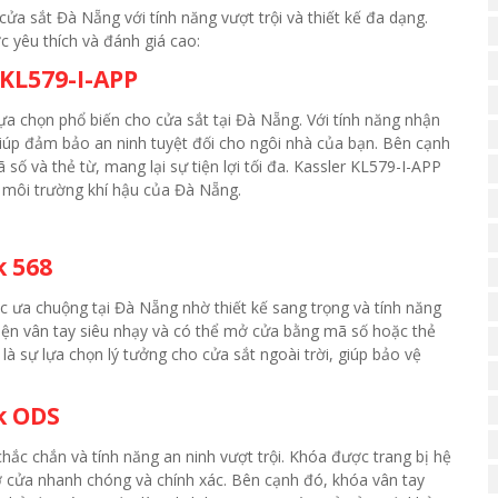
cửa sắt Đà Nẵng với tính năng vượt trội và thiết kế đa dạng.
 yêu thích và đánh giá cao:
 KL579-I-APP
ựa chọn phổ biến cho cửa sắt tại Đà Nẵng. Với tính năng nhận
iúp đảm bảo an ninh tuyệt đối cho ngôi nhà của bạn. Bên cạnh
 và thẻ từ, mang lại sự tiện lợi tối đa. Kassler KL579-I-APP
 môi trường khí hậu của Đà Nẵng.
k 568
 ưa chuộng tại Đà Nẵng nhờ thiết kế sang trọng và tính năng
iện vân tay siêu nhạy và có thể mở cửa bằng mã số hoặc thẻ
là sự lựa chọn lý tưởng cho cửa sắt ngoài trời, giúp bảo vệ
k ODS
hắc chắn và tính năng an ninh vượt trội. Khóa được trang bị hệ
mở cửa nhanh chóng và chính xác. Bên cạnh đó, khóa vân tay