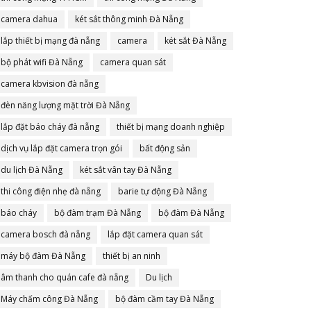
camera dahua
két sắt thông minh Đà Nẵng
lắp thiết bị mạng đà nẵng
camera
két sắt Đà Nẵng
bộ phát wifi Đà Nẵng
camera quan sát
camera kbvision đà nẵng
đèn năng lượng mặt trời Đà Nẵng
lắp đặt báo cháy đà nẵng
thiết bị mạng doanh nghiệp
dịch vụ lắp đặt camera trọn gói
bất động sản
du lịch Đà Nẵng
két sắt vân tay Đà Nẵng
thi công điện nhẹ đà nẵng
barie tự động Đà Nẵng
báo cháy
bộ đàm trạm Đà Nẵng
bộ đàm Đà Nẵng
camera bosch đà nẵng
lắp đặt camera quan sát
máy bộ đàm Đà Nẵng
thiết bị an ninh
âm thanh cho quán cafe đà nẵng
Du lịch
Máy chấm công Đà Nẵng
bộ đàm cầm tay Đà Nẵng