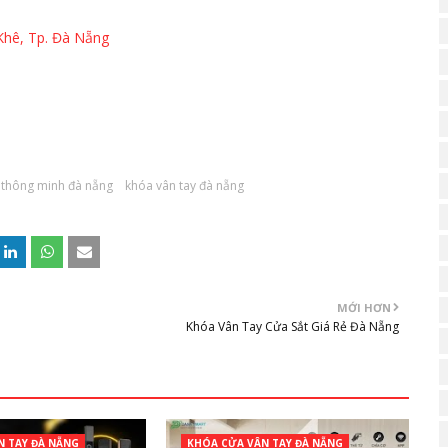
Khê, Tp. Đà Nẵng
 thông minh đà nẵng
khóa vân tay đà nẵng
MỚI HƠN
Khóa Vân Tay Cửa Sắt Giá Rẻ Đà Nẵng
N TAY ĐÀ NẴNG
KHÓA CỬA VÂN TAY ĐÀ NẴNG