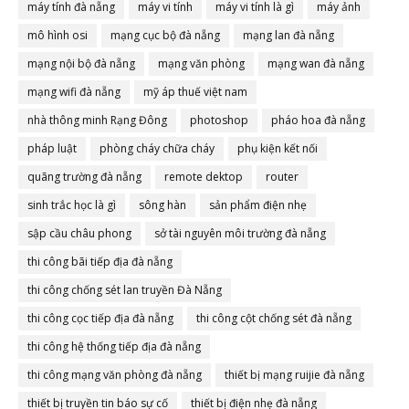
máy tính đà nẵng
máy vi tính
máy vi tính là gì
máy ảnh
mô hình osi
mạng cục bộ đà nẵng
mạng lan đà nẵng
mạng nội bộ đà nẵng
mạng văn phòng
mạng wan đà nẵng
mạng wifi đà nẵng
mỹ áp thuế việt nam
nhà thông minh Rạng Đông
photoshop
pháo hoa đà nẵng
pháp luật
phòng cháy chữa cháy
phụ kiện kết nối
quãng trường đà nẵng
remote dektop
router
sinh trắc học là gì
sông hàn
sản phẩm điện nhẹ
sập cầu châu phong
sở tài nguyên môi trường đà nẵng
thi công bãi tiếp địa đà nẵng
thi công chống sét lan truyền Đà Nẵng
thi công cọc tiếp địa đà nẵng
thi công cột chống sét đà nẵng
thi công hệ thống tiếp địa đà nẵng
thi công mạng văn phòng đà nẵng
thiết bị mạng ruijie đà nẵng
thiết bị truyền tin báo sự cố
thiết bị điện nhẹ đà nẵng