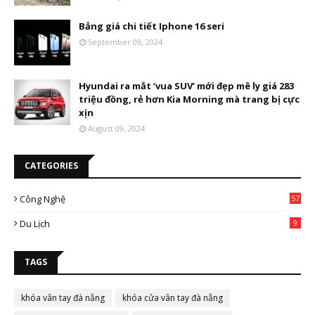
Bảng giá chi tiết Iphone 16 seri
September 09, 2024
Hyundai ra mắt ‘vua SUV’ mới đẹp mê ly giá 283
triệu đồng, rẻ hơn Kia Morning mà trang bị cực
xịn
August 09, 2024
CATEGORIES
Công Nghệ
57
Du Lịch
9
TAGS
khóa vân tay đà nẵng
khóa cửa vân tay đà nẵng