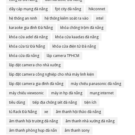
dây cáp mạng đà nẵng
fpt city đà nẵng
hikconnet
hệ thống an ninh
hệ thống kiểm soát ra vào
intel
karaoke gia đình Đà Nẵng
khóa chống trộm đà nẵng
khóa cửa adel đà nẵng
khóa cửa kaadas đà nẵng
khóa cửa từ Đà Nẵng
khóa cửa điện tử Đà nẵng
khóa cửa đà nẵng
lắp camera TPHCM
lắp đặt camera cho nhà xưởng
lắp đặt camera công nghiệp cho nhà máy linh kiện
lắp đặt camera gia đình đà nẵng
máy chiếu panasonic đà nẵng
máy chiếu viewsonic
máy in hp đà nẵng
mạng internet
tiêu dùng
tiếp địa chống sét đà nẵng
tiện ích
tủ Rack Đà Nẵng
xe
âm thanh hội thảo đà nẵng
âm thanh hội trường đà nẵng
âm thanh nhà xưởng đà nẵng
âm thanh phòng họp đà nẵn
âm thanh sony