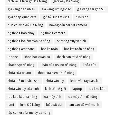
dịch vụ IT trọn gói Đà Nẵng
gateway Đà Nẵng
giá vàng bao nhiêu
giá vàng kim ngọc IV
giá vàng sài gòn SJC
giải pháp quán cafe
giỗ tổ Hùng Vương
hikvision
hub chuyển đổi Đà Nẵng
hướng dẫn cài đặt camera
hệ thống báo cháy
hệ thống camera
hệ thống loa âm trần đà nẵng
hệ thống truyền hình
hệ thống âm thanh
học kế toán
học kết toán đà nẵng
iphone
khoa học quân sự
khách sạn tốt ở đà nẵng
khách sạn đà nẵng
kháo cửa osuno đà nẵng
khóa cửa
khóa cửa osuno
khóa cửa điện từ Đà nẵng
khóa thẻ từ khách sạn
khóa vân tay
khóa vân tay Kassler
khóa vân tay cửa kính
kinh tế thế giới
laptop
loa kẹo kéo
loa kẹo kéo đà nẵng
loa máy tính
loa máy tính đà nẵng
lumi
lumi Đà Nẵng
luật đất đai
làm sao để wifi mạnh
lắp camera farmstay đà nẵng