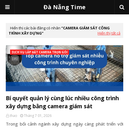
Đà Nẵng Time
Hiển thị các bài đăng có nhãn
CAMERA GIÁM SÁT CÔNG
TRÌNH XÂY DỰNG
Hiển thị tất cả
DỊCH VỤ LẮP ĐẶT CAMERA TRỌN GÓI
Bí quyết quản lý cùng lúc nhiều công trình
xây dựng bằng camera giám sát
thao
Tháng 7 01, 2026
Trong bối cảnh ngành xây dựng ngày càng phát triển với