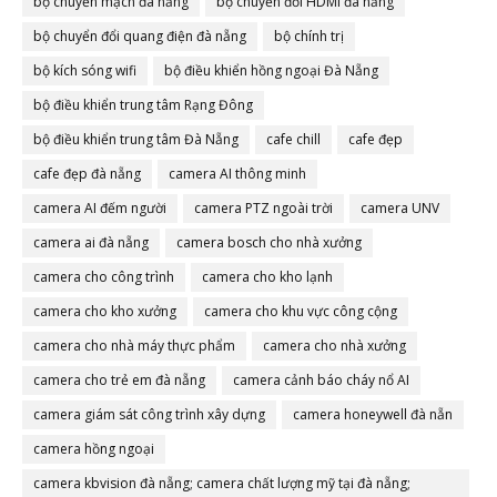
bộ chuyển mạch đà nẵng
bộ chuyển đổi HDMI đà nẵng
bộ chuyển đổi quang điện đà nẵng
bộ chính trị
bộ kích sóng wifi
bộ điều khiển hồng ngoại Đà Nẵng
bộ điều khiển trung tâm Rạng Đông
bộ điều khiển trung tâm Đà Nẵng
cafe chill
cafe đẹp
cafe đẹp đà nẵng
camera AI thông minh
camera AI đếm người
camera PTZ ngoài trời
camera UNV
camera ai đà nẵng
camera bosch cho nhà xưởng
camera cho công trình
camera cho kho lạnh
camera cho kho xưởng
camera cho khu vực công cộng
camera cho nhà máy thực phẩm
camera cho nhà xưởng
camera cho trẻ em đà nẵng
camera cảnh báo cháy nổ AI
camera giám sát công trình xây dựng
camera honeywell đà nẵn
camera hồng ngoại
camera kbvision đà nẵng; camera chất lượng mỹ tại đà nẵng;