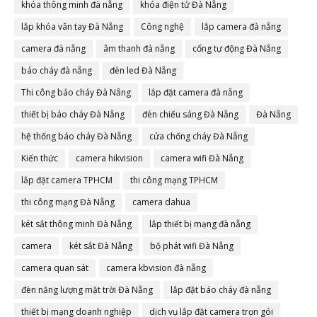
khóa thông minh đà nẵng
khóa điện tử Đà Nẵng
lắp khóa vân tay Đà Nẵng
Công nghệ
lắp camera đà nẵng
camera đà nẵng
âm thanh đà nẵng
cổng tự động Đà Nẵng
báo cháy đà nẵng
đèn led Đà Nẵng
Thi công báo cháy Đà Nẵng
lắp đặt camera đà nẵng
thiết bị báo cháy Đà Nẵng
đèn chiếu sáng Đà Nẵng
Đà Nẵng
hệ thống báo cháy Đà Nẵng
cửa chống cháy Đà Nẵng
Kiến thức
camera hikvision
camera wifi Đà Nẵng
lắp đặt camera TPHCM
thi công mạng TPHCM
thi công mạng Đà Nẵng
camera dahua
két sắt thông minh Đà Nẵng
lắp thiết bị mạng đà nẵng
camera
két sắt Đà Nẵng
bộ phát wifi Đà Nẵng
camera quan sát
camera kbvision đà nẵng
đèn năng lượng mặt trời Đà Nẵng
lắp đặt báo cháy đà nẵng
thiết bị mạng doanh nghiệp
dịch vụ lắp đặt camera trọn gói