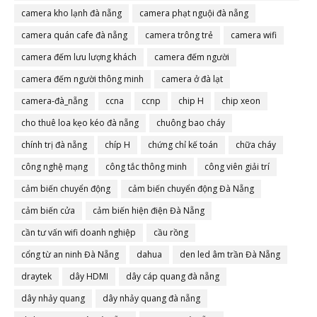
camera đà nẵng
camera kho lạnh đà nẵng
camera phạt nguội đà nẵng
camera quán cafe đà nẵng
camera trông trẻ
camera wifi
camera đếm lưu lượng khách
camera đếm người
camera đếm người thông minh
camera ở đà lạt
camera-đà_nẵng
ccna
ccnp
chip H
chip xeon
cho thuê loa kẹo kéo đà nẵng
chuông bao cháy
chính trị đà nẵng
chíp H
chứng chỉ kế toán
chữa cháy
công nghệ mạng
công tắc thông minh
công viên giải trí
cảm biến chuyển động
cảm biến chuyển động Đà Nẵng
cảm biến cửa
cảm biến hiện điện Đà Nẵng
cần tư vấn wifi doanh nghiệp
cầu rồng
cổng từ an ninh Đà Nẵng
dahua
den led âm trần Đà Nẵng
draytek
dây HDMI
dây cáp quang đà nẵng
dây nhảy quang
dây nhảy quang đà nẵng