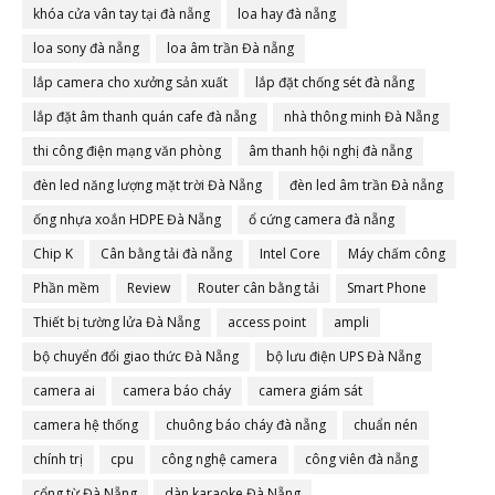
khóa cửa vân tay tại đà nẵng
loa hay đà nẵng
loa sony đà nẵng
loa âm trần Đà nẵng
lắp camera cho xưởng sản xuất
lắp đặt chống sét đà nẵng
lắp đặt âm thanh quán cafe đà nẵng
nhà thông minh Đà Nẵng
thi công điện mạng văn phòng
âm thanh hội nghị đà nẵng
đèn led năng lượng mặt trời Đà Nẵng
đèn led âm trần Đà nẵng
ống nhựa xoắn HDPE Đà Nẵng
ổ cứng camera đà nẵng
Chip K
Cân bằng tải đà nẵng
Intel Core
Máy chấm công
Phần mềm
Review
Router cân bằng tải
Smart Phone
Thiết bị tường lửa Đà Nẵng
access point
ampli
bộ chuyển đổi giao thức Đà Nẵng
bộ lưu điện UPS Đà Nẵng
camera ai
camera báo cháy
camera giám sát
camera hệ thống
chuông báo cháy đà nẵng
chuẩn nén
chính trị
cpu
công nghệ camera
công viên đà nẵng
cổng từ Đà Nẵng
dàn karaoke Đà Nẵng