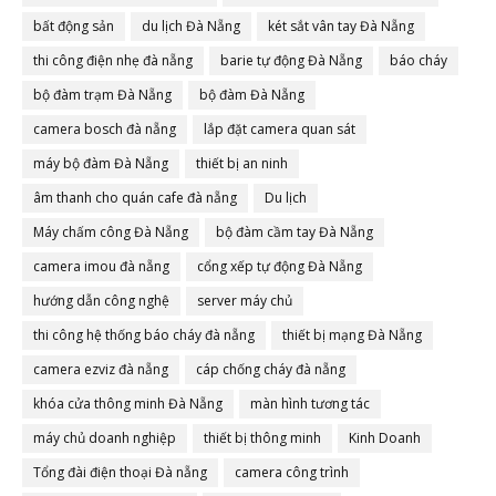
bất động sản
du lịch Đà Nẵng
két sắt vân tay Đà Nẵng
thi công điện nhẹ đà nẵng
barie tự động Đà Nẵng
báo cháy
bộ đàm trạm Đà Nẵng
bộ đàm Đà Nẵng
camera bosch đà nẵng
lắp đặt camera quan sát
máy bộ đàm Đà Nẵng
thiết bị an ninh
âm thanh cho quán cafe đà nẵng
Du lịch
Máy chấm công Đà Nẵng
bộ đàm cầm tay Đà Nẵng
camera imou đà nẵng
cổng xếp tự động Đà Nẵng
hướng dẫn công nghệ
server máy chủ
thi công hệ thống báo cháy đà nẵng
thiết bị mạng Đà Nẵng
camera ezviz đà nẵng
cáp chống cháy đà nẵng
khóa cửa thông minh Đà Nẵng
màn hình tương tác
máy chủ doanh nghiệp
thiết bị thông minh
Kinh Doanh
Tổng đài điện thoại Đà nẵng
camera công trình