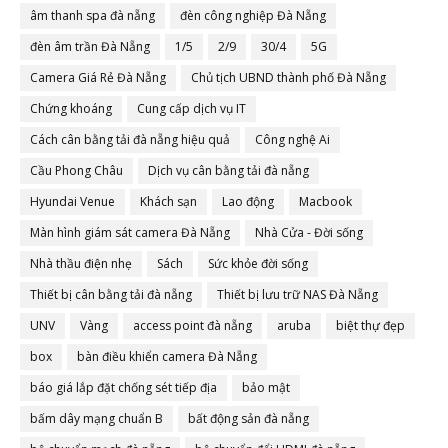
âm thanh spa đà nẵng
đèn công nghiệp Đà Nẵng
đèn âm trần Đà Nẵng
1/5
2/9
30/4
5G
Camera Giá Rẻ Đà Nẵng
Chủ tịch UBND thành phố Đà Nẵng
Chứng khoáng
Cung cấp dịch vụ IT
Cách cân bằng tải đà nẵng hiệu quả
Công nghệ Ai
Cầu Phong Châu
Dịch vụ cân bằng tải đà nẵng
Hyundai Venue
Khách sạn
Lao động
Macbook
Màn hình giám sát camera Đà Nẵng
Nhà Cửa - Đời sống
Nhà thầu điện nhẹ
Sách
Sức khỏe đời sống
Thiết bị cân bằng tải đà nẵng
Thiết bị lưu trữ NAS Đà Nẵng
UNV
Vàng
access point đà nẵng
aruba
biệt thự đẹp
box
bàn điều khiển camera Đà Nẵng
báo giá lắp đặt chống sét tiếp địa
bảo mật
bấm dây mạng chuẩn B
bất động sản đà nẵng