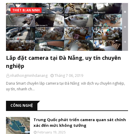
THIẾT BỊ AN NINH
Lắp đặt camera tại Đà Nẵng, uy tín chuyên
nghiệp
nhathongminhdanang
Tháng 7 06, 2019
Dana Smart chuyên lắp camera tại Đà Nẵng với dịch vụ chuyên nghiệp,
uy tín, nhanh ch…
CÔNG NGHỆ
Trung Quốc phát triển camera quan sát chính
xác đến mức không tưởng
February 19, 2025