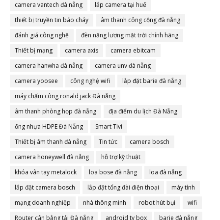
camera vantech đà nẵng
lắp camera tại huế
thiết bị truyền tin báo cháy
âm thanh công cộng đà nẵng
đánh giá công nghệ
đèn năng lượng mặt trời chính hãng
Thiết bị mạng
camera axis
camera ebitcam
camera hanwha đà nẵng
camera unv đà nẵng
camera yoosee
công nghệ wifi
lắp đặt barie đà nẵng
máy chấm công ronald jack Đà nẵng
âm thanh phòng họp đà nẵng
địa điểm du lịch Đà Nẵng
ống nhựa HDPE Đà Nẵng
Smart Tivi
Thiết bị âm thanh đà nẵng
Tin tức
camera bosch
camera honeywell đà nẵng
hỗ trợ kỹ thuật
khóa vân tay metalock
loa bose đà nẵng
loa đà nẵng
lắp đặt camera bosch
lắp đặt tổng đài điện thoại
máy tính
mạng doanh nghiệp
nhà thông minh
robot hút bụi
wifi
Router cân bằng tải Đà nẵng
android tv box
barie đà nẵng