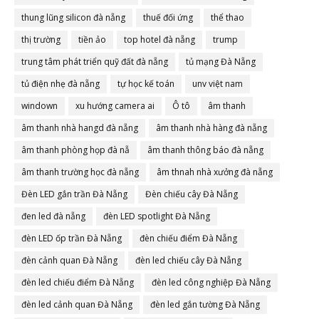
thung lũng silicon đà nẵng
thuế đối ứng
thể thao
thị trường
tiền ảo
top hotel đà nẵng
trump
trung tâm phát triển quỹ đất đà nẵng
tủ mạng Đà Nẵng
tủ điện nhẹ đà nẵng
tự học kế toán
unv việt nam
windown
xu hướng camera ai
Ô tô
âm thanh
âm thanh nhà hangd đà nẵng
âm thanh nhà hàng đà nẵng
âm thanh phòng họp đà nẵ
âm thanh thông báo đà nẵng
âm thanh trường học đà nẵng
âm thnah nhà xưởng đà nẵng
Đèn LED gắn trần Đà Nẵng
Đèn chiếu cây Đà Nẵng
đen led đà nẵng
đèn LED spotlight Đà Nẵng
đèn LED ốp trần Đà Nẵng
đèn chiếu điểm Đà Nẵng
đèn cảnh quan Đà Nẵng
đèn led chiếu cây Đà Nẵng
đèn led chiếu điểm Đà Nẵng
đèn led công nghiệp Đà Nẵng
đèn led cảnh quan Đà Nẵng
đèn led gắn tường Đà Nẵng