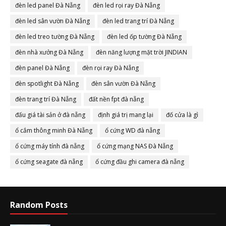
đèn led panel Đà Nẵng
đèn led rọi ray Đà Nẵng
đèn led sân vườn Đà Nẵng
đèn led trang trí Đà Nẵng
đèn led treo tường Đà Nẵng
đèn led ốp tường Đà Nẵng
đèn nhà xưởng Đà Nẵng
đèn năng lượng mặt trời JINDIAN
đèn panel Đà Nẵng
đèn rọi ray Đà Nẵng
đèn spotlight Đà Nẵng
đèn sân vườn Đà Nẵng
đèn trang trí Đà Nẵng
đất nền fpt đà nẵng
đấu giá tài sản ở đà nẵng
định giá trị mang lại
đố cửa là gì
ổ cắm thông minh Đà Nẵng
ổ cứng WD đà nẵng
ổ cứng máy tính đà nẵng
ổ cứng mạng NAS Đà Nẵng
ổ cứng seagate đà nẵng
ổ cứng đầu ghi camera đà nẵng
Random Posts