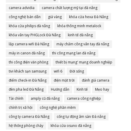
camera advidia
camera chất lượng mỹ tại đà nẵng
công nghệ bán dẫn
giá vàng
khóa cửa hexa Đà Nẵng
khóa cửa philips đà nẵng
khóa thông minh metalock
khóa vân tay PHGLock Đà Nẵng
kinh tế đà nẵng
lắp camera wifi Đà Nẵng
máy chấm công vân tay đà nẵng
máy in canon đà nẵng
thi công mạng lan đà nẵng
thi công điện văn phòng
thiết bị mạng' mạng doanh nghiệp
tivi khách sạn samsung
wifi 6
Đời sống
điểm check-in Đà Nẵng
điện mặt trời
đánh giá camera
đèn pha led Đà Nẵng
Hướng dẫn
Kinh tế
Mẹo hay
Tài chính
amply cũ đà nẵng
camera công nghiệp
chính trị xã hội
công nghệ phần mềm
công ty camera Đà Nẵng
cổng tự động âm sàn Đà nẵng
hệ thống phòng cháy
khóa cửa osuno đà nẵng