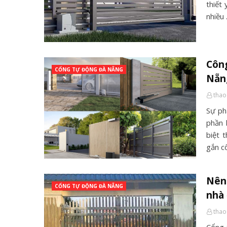
thiết
nhiều
Công
CỔNG TỰ ĐỘNG ĐÀ NẴNG
Nẵn
thao
Sự ph
phần 
biệt 
gắn c
Nên 
CỔNG TỰ ĐỘNG ĐÀ NẴNG
nhà 
thao