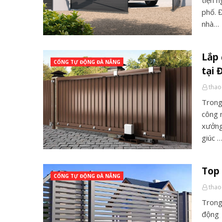
tiện n
phố. 
nhà…
Lắp 
CỔNG TỰ ĐỘNG ĐÀ NẴNG
tại 
thao
Trong
công 
xưởng
giúc 
Top 
CỔNG TỰ ĐỘNG ĐÀ NẴNG
thao
Trong 
động 