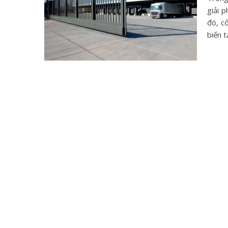
giải p
đó, c
biến 