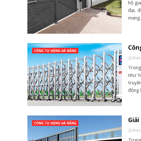
hộ gia
đại, 
mang
Công
CỔNG TỰ ĐỘNG ĐÀ NẴNG
thao
Trong
như h
truyề
động 
Giải
CỔNG TỰ ĐỘNG ĐÀ NẴNG
thao
Trong