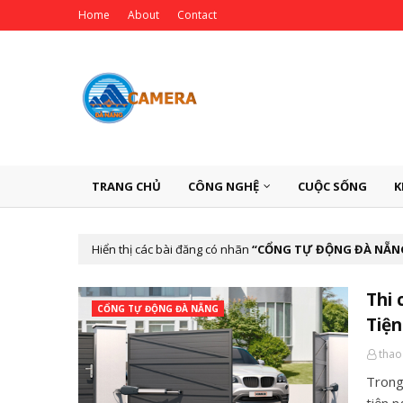
Home
About
Contact
TRANG CHỦ
CÔNG NGHỆ
CUỘC SỐNG
K
Hiển thị các bài đăng có nhãn
CỔNG TỰ ĐỘNG ĐÀ NẴN
Thi 
CỔNG TỰ ĐỘNG ĐÀ NẴNG
Tiện
thao
Trong