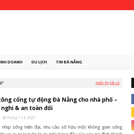
INH DOANH
DU LỊCH
TIN ĐÀ NẴNG
G
Hiển thị tất cả
công cổng tự động Đà Nẵng cho nhà phố –
 nghi & an toàn đối
Tháng 7 14, 2025
 nhịp sống hiện đại, nhu cầu sở hữu một không gian sống