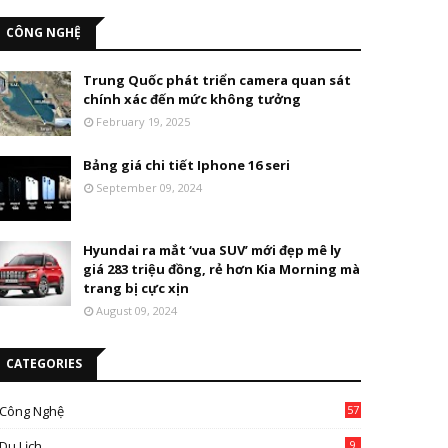
CÔNG NGHỆ
Trung Quốc phát triển camera quan sát
chính xác đến mức không tưởng
February 19, 2025
Bảng giá chi tiết Iphone 16 seri
September 09, 2024
Hyundai ra mắt ‘vua SUV’ mới đẹp mê ly
giá 283 triệu đồng, rẻ hơn Kia Morning mà
trang bị cực xịn
August 09, 2024
CATEGORIES
Công Nghệ
57
Du Lịch
9