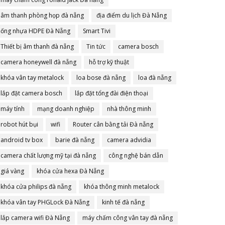
âm thanh phòng họp đà nẵng
địa điểm du lịch Đà Nẵng
ống nhựa HDPE Đà Nẵng
Smart Tivi
Thiết bị âm thanh đà nẵng
Tin tức
camera bosch
camera honeywell đà nẵng
hỗ trợ kỹ thuật
khóa vân tay metalock
loa bose đà nẵng
loa đà nẵng
lắp đặt camera bosch
lắp đặt tổng đài điện thoại
máy tính
mạng doanh nghiệp
nhà thông minh
robot hút bụi
wifi
Router cân bằng tải Đà nẵng
android tv box
barie đà nẵng
camera advidia
camera chất lượng mỹ tại đà nẵng
công nghệ bán dẫn
giá vàng
khóa cửa hexa Đà Nẵng
khóa cửa philips đà nẵng
khóa thông minh metalock
khóa vân tay PHGLock Đà Nẵng
kinh tế đà nẵng
lắp camera wifi Đà Nẵng
máy chấm công vân tay đà nẵng