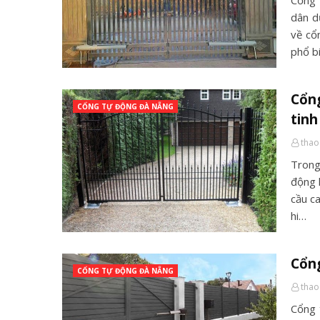
Cổng 
dân d
về cổ
phổ b
Cổn
CỔNG TỰ ĐỘNG ĐÀ NẴNG
tinh
thao
Trong
động 
cầu c
hi…
Cổng
CỔNG TỰ ĐỘNG ĐÀ NẴNG
thao
Cổng 