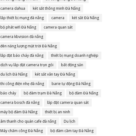
camera dahua
két sắt thông minh Đà Nẵng
lắp thiết bị mạng đà nẵng
camera
két sắt Đà Nẵng
bộ phát wifi Đà Nẵng
camera quan sát
camera kbvision đà nẵng
đèn năng lượng mặt trời Đà Nẵng
lắp đặt báo cháy đà nẵng
thiết bị mạng doanh nghiệp
dịch vụ lắp đặt camera trọn gói
bất động sản
du lịch Đà Nẵng
két sắt vân tay Đà Nẵng
thi công điện nhẹ đà nẵng
barie tự động Đà Nẵng
báo cháy
bộ đàm trạm Đà Nẵng
bộ đàm Đà Nẵng
camera bosch đà nẵng
lắp đặt camera quan sát
máy bộ đàm Đà Nẵng
thiết bị an ninh
âm thanh cho quán cafe đà nẵng
Du lịch
Máy chấm công Đà Nẵng
bộ đàm cầm tay Đà Nẵng