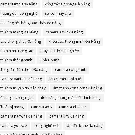
camera imou đà nẵng
cổng xếp tự động Đà Nẵng
hướng dẫn công nghệ
server máy chủ
thi công hệ thống báo cháy đà nẵng
thiết bị mạng Đà Nẵng
camera ezviz đà nẵng
cáp chống cháy đà nẵng
khóa cửa thông minh Đà Nẵng
màn hình tương tác
máy chủ doanh nghiệp
thiết bị thông minh
Kinh Doanh
Tổng đài điện thoại Đà nẵng
camera công trình
camera vantech đà nẵng
lắp camera tại huế
thiết bị truyền tin báo cháy
âm thanh công cộng đà nẵng
đánh giá công nghệ
đèn năng lượng mặt trời chính hãng
Thiết bị mạng
camera axis
camera ebitcam
camera hanwha đà nẵng
camera unv đà nẵng
camera yoosee
công nghệ wifi
lắp đặt barie đà nẵng
máy chấm công ronald jack Đà nẵng