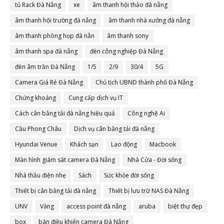
tủ Rack Đà Nẵng
xe
âm thanh hội thảo đà nẵng
âm thanh hội trường đà nẵng
âm thanh nhà xưởng đà nẵng
âm thanh phòng họp đà nẵn
âm thanh sony
âm thanh spa đà nẵng
đèn công nghiệp Đà Nẵng
đèn âm trần Đà Nẵng
1/5
2/9
30/4
5G
Camera Giá Rẻ Đà Nẵng
Chủ tịch UBND thành phố Đà Nẵng
Chứng khoáng
Cung cấp dịch vụ IT
Cách cân bằng tải đà nẵng hiệu quả
Công nghệ Ai
Cầu Phong Châu
Dịch vụ cân bằng tải đà nẵng
Hyundai Venue
Khách sạn
Lao động
Macbook
Màn hình giám sát camera Đà Nẵng
Nhà Cửa - Đời sống
Nhà thầu điện nhẹ
Sách
Sức khỏe đời sống
Thiết bị cân bằng tải đà nẵng
Thiết bị lưu trữ NAS Đà Nẵng
UNV
Vàng
access point đà nẵng
aruba
biệt thự đẹp
box
bàn điều khiển camera Đà Nẵng