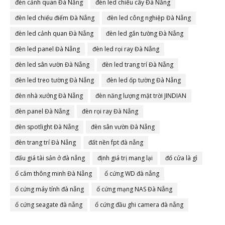
đèn cảnh quan Đà Nẵng
đèn led chiếu cây Đà Nẵng
đèn led chiếu điểm Đà Nẵng
đèn led công nghiệp Đà Nẵng
đèn led cảnh quan Đà Nẵng
đèn led gắn tường Đà Nẵng
đèn led panel Đà Nẵng
đèn led rọi ray Đà Nẵng
đèn led sân vườn Đà Nẵng
đèn led trang trí Đà Nẵng
đèn led treo tường Đà Nẵng
đèn led ốp tường Đà Nẵng
đèn nhà xưởng Đà Nẵng
đèn năng lượng mặt trời JINDIAN
đèn panel Đà Nẵng
đèn rọi ray Đà Nẵng
đèn spotlight Đà Nẵng
đèn sân vườn Đà Nẵng
đèn trang trí Đà Nẵng
đất nền fpt đà nẵng
đấu giá tài sản ở đà nẵng
định giá trị mang lại
đố cửa là gì
ổ cắm thông minh Đà Nẵng
ổ cứng WD đà nẵng
ổ cứng máy tính đà nẵng
ổ cứng mạng NAS Đà Nẵng
ổ cứng seagate đà nẵng
ổ cứng đầu ghi camera đà nẵng