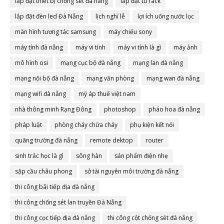
lắp đặt thiết bị chống sét đà nẵng
lắp đặt tủ rack
lắp đặt đèn led Đà Nẵng
lịch nghỉ lễ
lợi ích uống nước lọc
màn hình tương tác samsung
máy chiếu sony
máy tính đà nẵng
máy vi tính
máy vi tính là gì
máy ảnh
mô hình osi
mạng cục bộ đà nẵng
mạng lan đà nẵng
mạng nội bộ đà nẵng
mạng văn phòng
mạng wan đà nẵng
mạng wifi đà nẵng
mỹ áp thuế việt nam
nhà thông minh Rạng Đông
photoshop
pháo hoa đà nẵng
pháp luật
phòng cháy chữa cháy
phụ kiện kết nối
quãng trường đà nẵng
remote dektop
router
sinh trắc học là gì
sông hàn
sản phẩm điện nhẹ
sập cầu châu phong
sở tài nguyên môi trường đà nẵng
thi công bãi tiếp địa đà nẵng
thi công chống sét lan truyền Đà Nẵng
thi công cọc tiếp địa đà nẵng
thi công cột chống sét đà nẵng