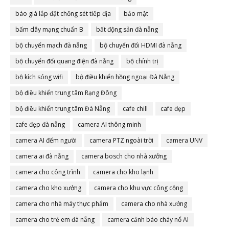
báo giá lắp đặt chống sét tiếp địa
bảo mật
bấm dây mạng chuẩn B
bất động sản đà nẵng
bộ chuyển mạch đà nẵng
bộ chuyển đổi HDMI đà nẵng
bộ chuyển đổi quang điện đà nẵng
bộ chính trị
bộ kích sóng wifi
bộ điều khiển hồng ngoại Đà Nẵng
bộ điều khiển trung tâm Rạng Đông
bộ điều khiển trung tâm Đà Nẵng
cafe chill
cafe đẹp
cafe đẹp đà nẵng
camera AI thông minh
camera AI đếm người
camera PTZ ngoài trời
camera UNV
camera ai đà nẵng
camera bosch cho nhà xưởng
camera cho công trình
camera cho kho lạnh
camera cho kho xưởng
camera cho khu vực công cộng
camera cho nhà máy thực phẩm
camera cho nhà xưởng
camera cho trẻ em đà nẵng
camera cảnh báo cháy nổ AI