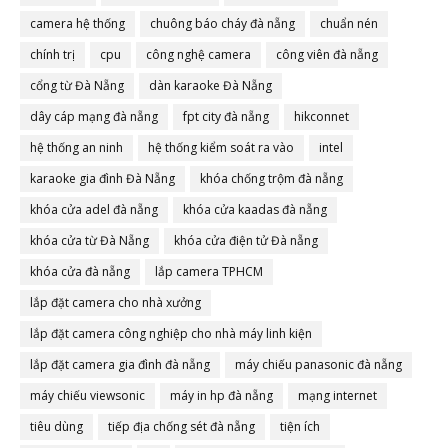
camera hệ thống
chuông báo cháy đà nẵng
chuẩn nén
chính trị
cpu
công nghệ camera
công viên đà nẵng
cổng từ Đà Nẵng
dàn karaoke Đà Nẵng
dây cáp mạng đà nẵng
fpt city đà nẵng
hikconnet
hệ thống an ninh
hệ thống kiểm soát ra vào
intel
karaoke gia đình Đà Nẵng
khóa chống trộm đà nẵng
khóa cửa adel đà nẵng
khóa cửa kaadas đà nẵng
khóa cửa từ Đà Nẵng
khóa cửa điện tử Đà nẵng
khóa cửa đà nẵng
lắp camera TPHCM
lắp đặt camera cho nhà xưởng
lắp đặt camera công nghiệp cho nhà máy linh kiện
lắp đặt camera gia đình đà nẵng
máy chiếu panasonic đà nẵng
máy chiếu viewsonic
máy in hp đà nẵng
mạng internet
tiêu dùng
tiếp địa chống sét đà nẵng
tiện ích