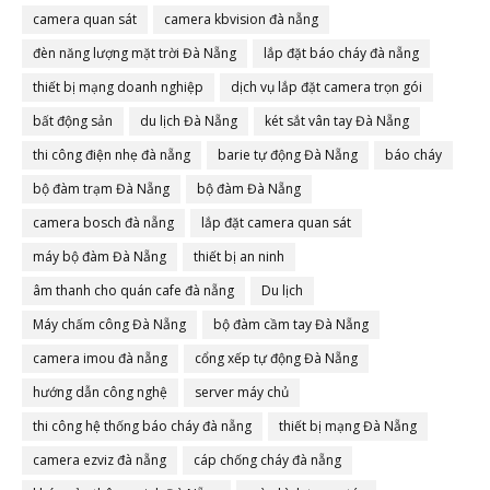
camera quan sát
camera kbvision đà nẵng
đèn năng lượng mặt trời Đà Nẵng
lắp đặt báo cháy đà nẵng
thiết bị mạng doanh nghiệp
dịch vụ lắp đặt camera trọn gói
bất động sản
du lịch Đà Nẵng
két sắt vân tay Đà Nẵng
thi công điện nhẹ đà nẵng
barie tự động Đà Nẵng
báo cháy
bộ đàm trạm Đà Nẵng
bộ đàm Đà Nẵng
camera bosch đà nẵng
lắp đặt camera quan sát
máy bộ đàm Đà Nẵng
thiết bị an ninh
âm thanh cho quán cafe đà nẵng
Du lịch
Máy chấm công Đà Nẵng
bộ đàm cầm tay Đà Nẵng
camera imou đà nẵng
cổng xếp tự động Đà Nẵng
hướng dẫn công nghệ
server máy chủ
thi công hệ thống báo cháy đà nẵng
thiết bị mạng Đà Nẵng
camera ezviz đà nẵng
cáp chống cháy đà nẵng