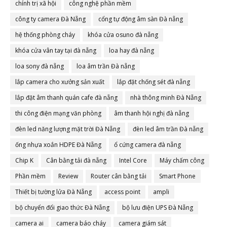
chính trị xã hội
công nghệ phần mềm
công ty camera Đà Nẵng
cổng tự động âm sàn Đà nẵng
hệ thống phòng cháy
khóa cửa osuno đà nẵng
khóa cửa vân tay tại đà nẵng
loa hay đà nẵng
loa sony đà nẵng
loa âm trần Đà nẵng
lắp camera cho xưởng sản xuất
lắp đặt chống sét đà nẵng
lắp đặt âm thanh quán cafe đà nẵng
nhà thông minh Đà Nẵng
thi công điện mạng văn phòng
âm thanh hội nghị đà nẵng
đèn led năng lượng mặt trời Đà Nẵng
đèn led âm trần Đà nẵng
ống nhựa xoắn HDPE Đà Nẵng
ổ cứng camera đà nẵng
Chip K
Cân bằng tải đà nẵng
Intel Core
Máy chấm công
Phần mềm
Review
Router cân bằng tải
Smart Phone
Thiết bị tường lửa Đà Nẵng
access point
ampli
bộ chuyển đổi giao thức Đà Nẵng
bộ lưu điện UPS Đà Nẵng
camera ai
camera báo cháy
camera giám sát