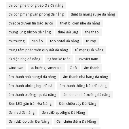
thi công hệ thống tiếp địa đà nẵng
thi công mạng văn phòng đà nẵng
thiết bị mạng ruijie đà nẵng
thiết bị truyền tin báo sự cố
thiết bị điện nhẹ đà nẵng
thung lũng silicon đà nẵng
thuế đối ứng
thể thao
thị trường
tiền ảo
top hotel đà nẵng
trump
trung tâm phát triển quỹ đất đà nẵng
tủ mạng Đà Nẵng
tủ điện nhẹ đà nẵng
tự học kế toán
unv việt nam
windown
xu hướng camera ai
Ô tô
âm thanh
âm thanh nhà hangd đà nẵng
âm thanh nhà hàng đà nẵng
âm thanh phòng họp đà nẵ
âm thanh thông báo đà nẵng
âm thanh trường học đà nẵng
âm thnah nhà xưởng đà nẵng
Đèn LED gắn trần Đà Nẵng
Đèn chiếu cây Đà Nẵng
đen led đà nẵng
đèn LED spotlight Đà Nẵng
đèn LED ốp trần Đà Nẵng
đèn chiếu điểm Đà Nẵng