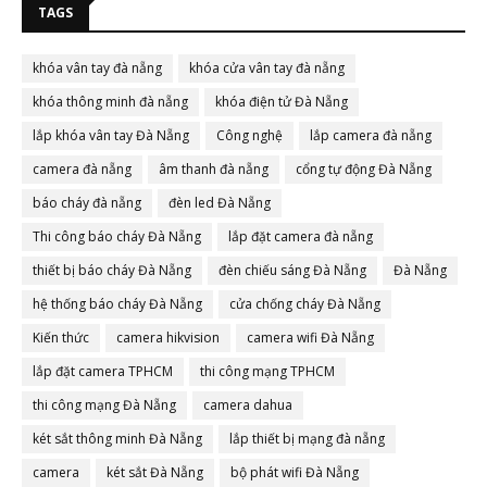
TAGS
khóa vân tay đà nẵng
khóa cửa vân tay đà nẵng
khóa thông minh đà nẵng
khóa điện tử Đà Nẵng
lắp khóa vân tay Đà Nẵng
Công nghệ
lắp camera đà nẵng
camera đà nẵng
âm thanh đà nẵng
cổng tự động Đà Nẵng
báo cháy đà nẵng
đèn led Đà Nẵng
Thi công báo cháy Đà Nẵng
lắp đặt camera đà nẵng
thiết bị báo cháy Đà Nẵng
đèn chiếu sáng Đà Nẵng
Đà Nẵng
hệ thống báo cháy Đà Nẵng
cửa chống cháy Đà Nẵng
Kiến thức
camera hikvision
camera wifi Đà Nẵng
lắp đặt camera TPHCM
thi công mạng TPHCM
thi công mạng Đà Nẵng
camera dahua
két sắt thông minh Đà Nẵng
lắp thiết bị mạng đà nẵng
camera
két sắt Đà Nẵng
bộ phát wifi Đà Nẵng