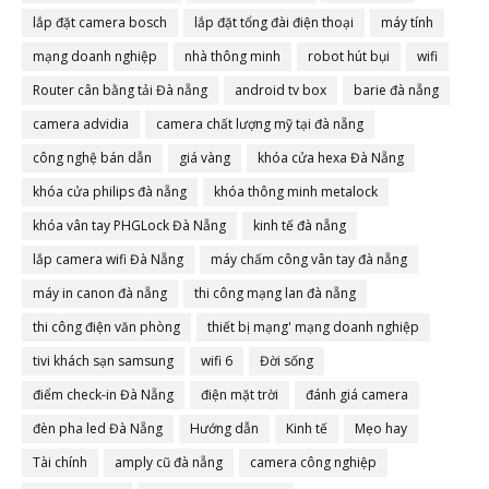
lắp đặt camera bosch
lắp đặt tổng đài điện thoại
máy tính
mạng doanh nghiệp
nhà thông minh
robot hút bụi
wifi
Router cân bằng tải Đà nẵng
android tv box
barie đà nẵng
camera advidia
camera chất lượng mỹ tại đà nẵng
công nghệ bán dẫn
giá vàng
khóa cửa hexa Đà Nẵng
khóa cửa philips đà nẵng
khóa thông minh metalock
khóa vân tay PHGLock Đà Nẵng
kinh tế đà nẵng
lắp camera wifi Đà Nẵng
máy chấm công vân tay đà nẵng
máy in canon đà nẵng
thi công mạng lan đà nẵng
thi công điện văn phòng
thiết bị mạng' mạng doanh nghiệp
tivi khách sạn samsung
wifi 6
Đời sống
điểm check-in Đà Nẵng
điện mặt trời
đánh giá camera
đèn pha led Đà Nẵng
Hướng dẫn
Kinh tế
Mẹo hay
Tài chính
amply cũ đà nẵng
camera công nghiệp