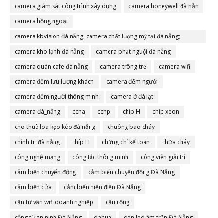
camera giám sát công trình xây dựng
camera honeywell đà nẵn
camera hồng ngoại
camera kbvision đà nẵng; camera chất lượng mỹ tại đà nẵng;
camera đà nẵng
camera kho lạnh đà nẵng
camera phạt nguội đà nẵng
camera quán cafe đà nẵng
camera trông trẻ
camera wifi
camera đếm lưu lượng khách
camera đếm người
camera đếm người thông minh
camera ở đà lạt
camera-đà_nẵng
ccna
ccnp
chip H
chip xeon
cho thuê loa kẹo kéo đà nẵng
chuông bao cháy
chính trị đà nẵng
chíp H
chứng chỉ kế toán
chữa cháy
công nghệ mạng
công tắc thông minh
công viên giải trí
cảm biến chuyển động
cảm biến chuyển động Đà Nẵng
cảm biến cửa
cảm biến hiện điện Đà Nẵng
cần tư vấn wifi doanh nghiệp
cầu rồng
cổng từ an ninh Đà Nẵng
dahua
den led âm trần Đà Nẵng