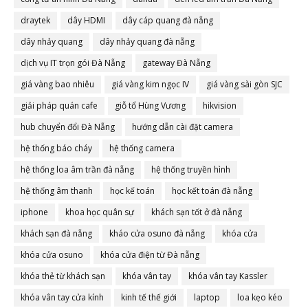
draytek
dây HDMI
dây cáp quang đà nẵng
dây nhảy quang
dây nhảy quang đà nẵng
dịch vụ IT trọn gói Đà Nẵng
gateway Đà Nẵng
giá vàng bao nhiêu
giá vàng kim ngọc IV
giá vàng sài gòn SJC
giải pháp quán cafe
giỗ tổ Hùng Vương
hikvision
hub chuyển đổi Đà Nẵng
hướng dẫn cài đặt camera
hệ thống báo cháy
hệ thống camera
hệ thống loa âm trần đà nẵng
hệ thống truyền hình
hệ thống âm thanh
học kế toán
học kết toán đà nẵng
iphone
khoa học quân sự
khách sạn tốt ở đà nẵng
khách sạn đà nẵng
kháo cửa osuno đà nẵng
khóa cửa
khóa cửa osuno
khóa cửa điện từ Đà nẵng
khóa thẻ từ khách sạn
khóa vân tay
khóa vân tay Kassler
khóa vân tay cửa kính
kinh tế thế giới
laptop
loa kẹo kéo