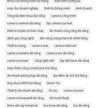
khóa cửa thông minh Đà Nẵng
màn hình tương tác
máy chủ doanh nghiệp
thiết bị thông minh
Kinh Doanh
Tổng đài điện thoại Đà nẵng
camera công trình
camera vantech đà nẵng
lắp camera tại huế
thiết bị truyền tin báo cháy
âm thanh công cộng đà nẵng
đánh giá công nghệ
đèn năng lượng mặt trời chính hãng
Thiết bị mạng
camera axis
camera ebitcam
camera hanwha đà nẵng
camera unv đà nẵng
camera yoosee
công nghệ wifi
lắp đặt barie đà nẵng
máy chấm công ronald jack Đà nẵng
âm thanh phòng họp đà nẵng
địa điểm du lịch Đà Nẵng
ống nhựa HDPE Đà Nẵng
Smart Tivi
Thiết bị âm thanh đà nẵng
Tin tức
camera bosch
camera honeywell đà nẵng
hỗ trợ kỹ thuật
khóa vân tay metalock
loa bose đà nẵng
loa đà nẵng