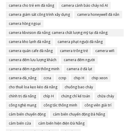
camera cho trẻ em đà nẵng
camera cảnh báo cháy nổ AI
camera giám sát công trình xây dựng
camera honeywell đà nẵn
camera hồng ngoại
camera kbvision đà nẵng; camera chất lượng mỹ tại đà nẵng;
camera đà nẵng
camera kho lạnh đà nẵng
camera phạt nguội đà nẵng
camera quán cafe đà nẵng
camera trông trẻ
camera wifi
camera đếm lưu lượng khách
camera đếm người
camera đếm người thông minh
camera ở đà lạt
camera-đà_nẵng
ccna
ccnp
chip H
chip xeon
cho thuê loa kẹo kéo đà nẵng
chuông bao cháy
chính trị đà nẵng
chíp H
chứng chỉ kế toán
chữa cháy
công nghệ mạng
công tắc thông minh
công viên giải trí
cảm biến chuyển động
cảm biến chuyển động Đà Nẵng
cảm biến cửa
cảm biến hiện điện Đà Nẵng