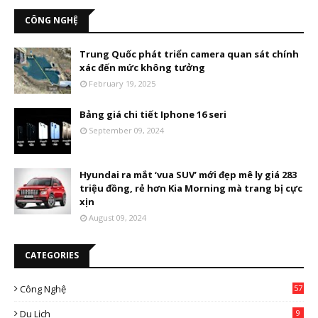
CÔNG NGHỆ
Trung Quốc phát triển camera quan sát chính
xác đến mức không tưởng
February 19, 2025
Bảng giá chi tiết Iphone 16 seri
September 09, 2024
Hyundai ra mắt ‘vua SUV’ mới đẹp mê ly giá 283
triệu đồng, rẻ hơn Kia Morning mà trang bị cực
xịn
August 09, 2024
CATEGORIES
Công Nghệ
57
Du Lịch
9