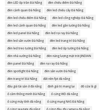
đèn LED ốp trần Đà Nẵng
đèn chiếu điểm Đà Nẵng
đèn cảnh quan Đà Nẵng
đèn led chiếu cây Đà Nẵng
đèn led chiếu điểm Đà Nẵng
đèn led công nghiệp Đà Nẵng
đèn led cảnh quan Đà Nẵng
đèn led gắn tường Đà Nẵng
đèn led panel Đà Nẵng
đèn led rọi ray Đà Nẵng
đèn led sân vườn Đà Nẵng
đèn led trang trí Đà Nẵng
đèn led treo tường Đà Nẵng
đèn led ốp tường Đà Nẵng
đèn nhà xưởng Đà Nẵng
đèn năng lượng mặt trời JINDIAN
đèn panel Đà Nẵng
đèn rọi ray Đà Nẵng
đèn spotlight Đà Nẵng
đèn sân vườn Đà Nẵng
đèn trang trí Đà Nẵng
đất nền fpt đà nẵng
đấu giá tài sản ở đà nẵng
định giá trị mang lại
đố cửa là gì
ổ cắm thông minh Đà Nẵng
ổ cứng WD đà nẵng
ổ cứng máy tính đà nẵng
ổ cứng mạng NAS Đà Nẵng
ổ cứng seagate đà nẵng
ổ cứng đầu ghi camera đà nẵng