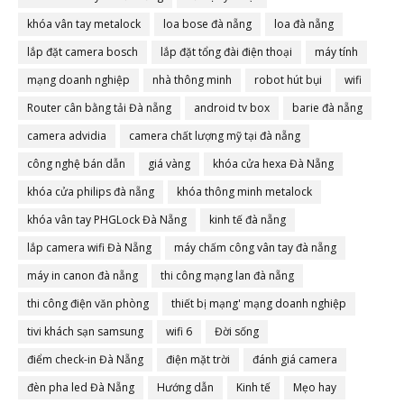
khóa vân tay metalock
loa bose đà nẵng
loa đà nẵng
lắp đặt camera bosch
lắp đặt tổng đài điện thoại
máy tính
mạng doanh nghiệp
nhà thông minh
robot hút bụi
wifi
Router cân bằng tải Đà nẵng
android tv box
barie đà nẵng
camera advidia
camera chất lượng mỹ tại đà nẵng
công nghệ bán dẫn
giá vàng
khóa cửa hexa Đà Nẵng
khóa cửa philips đà nẵng
khóa thông minh metalock
khóa vân tay PHGLock Đà Nẵng
kinh tế đà nẵng
lắp camera wifi Đà Nẵng
máy chấm công vân tay đà nẵng
máy in canon đà nẵng
thi công mạng lan đà nẵng
thi công điện văn phòng
thiết bị mạng' mạng doanh nghiệp
tivi khách sạn samsung
wifi 6
Đời sống
điểm check-in Đà Nẵng
điện mặt trời
đánh giá camera
đèn pha led Đà Nẵng
Hướng dẫn
Kinh tế
Mẹo hay