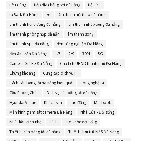
tiêu dùng
tiếp địa chống sét đà nẵng
tiện ích
tủ Rack Đà Nẵng
xe
âm thanh hội thảo đà nẵng
âm thanh hội trường đà nẵng
âm thanh nhà xưởng đà nẵng
âm thanh phòng họp đà nẵn
âm thanh sony
âm thanh spa đà nẵng
đèn công nghiệp Đà Nẵng
đèn âm trần Đà Nẵng
1/5
2/9
30/4
5G
Camera Giá Rẻ Đà Nẵng
Chủ tịch UBND thành phố Đà Nẵng
Chứng khoáng
Cung cấp dịch vụ IT
Cách cân bằng tải đà nẵng hiệu quả
Công nghệ Ai
Cầu Phong Châu
Dịch vụ cân bằng tải đà nẵng
Hyundai Venue
Khách sạn
Lao động
Macbook
Màn hình giám sát camera Đà Nẵng
Nhà Cửa - Đời sống
Nhà thầu điện nhẹ
Sách
Sức khỏe đời sống
Thiết bị cân bằng tải đà nẵng
Thiết bị lưu trữ NAS Đà Nẵng