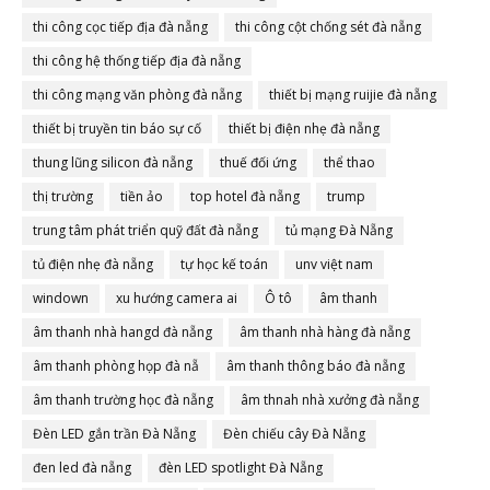
thi công cọc tiếp địa đà nẵng
thi công cột chống sét đà nẵng
thi công hệ thống tiếp địa đà nẵng
thi công mạng văn phòng đà nẵng
thiết bị mạng ruijie đà nẵng
thiết bị truyền tin báo sự cố
thiết bị điện nhẹ đà nẵng
thung lũng silicon đà nẵng
thuế đối ứng
thể thao
thị trường
tiền ảo
top hotel đà nẵng
trump
trung tâm phát triển quỹ đất đà nẵng
tủ mạng Đà Nẵng
tủ điện nhẹ đà nẵng
tự học kế toán
unv việt nam
windown
xu hướng camera ai
Ô tô
âm thanh
âm thanh nhà hangd đà nẵng
âm thanh nhà hàng đà nẵng
âm thanh phòng họp đà nẵ
âm thanh thông báo đà nẵng
âm thanh trường học đà nẵng
âm thnah nhà xưởng đà nẵng
Đèn LED gắn trần Đà Nẵng
Đèn chiếu cây Đà Nẵng
đen led đà nẵng
đèn LED spotlight Đà Nẵng