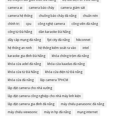
camera ai
camera báo cháy
camera giám sát
camera hệ thống
chuông báo cháy đà nẵng
chuẩn nén
chính trị
cpu
công nghệ camera
công viên đà nẵng
cổng từ Đà Nẵng
dàn karaoke Đà Nẵng
dây cáp mạng đà nẵng
fpt city đà nẵng
hikconnet
hệ thống an ninh
hệ thống kiểm soát ra vào
intel
karaoke gia đình Đà Nẵng
khóa chống trộm đà nẵng
khóa cửa adel đà nẵng
khóa cửa kaadas đà nẵng
khóa cửa từ Đà Nẵng
khóa cửa điện tử Đà nẵng
khóa cửa đà nẵng
lắp camera TPHCM
lắp đặt camera cho nhà xưởng
lắp đặt camera công nghiệp cho nhà máy linh kiện
lắp đặt camera gia đình đà nẵng
máy chiếu panasonic đà nẵng
máy chiếu viewsonic
máy in hp đà nẵng
mạng internet