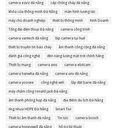
camera ezviz đà nẵng
cáp chống cháy đà nẵng
khóa cửa thông minh Đà Nẵng
màn hình tương tác
máy chủ doanh nghiệp
thiết bị thông minh
Kinh Doanh
Tổng đài điện thoại Đà nẵng
camera công trình
camera vantech đà nẵng
lắp camera tại huế
thiết bị truyền tin báo cháy
âm thanh công cộng đà nẵng
đánh giá công nghệ
đèn năng lượng mặt trời chính hãng
Thiết bị mạng
camera axis
camera ebitcam
camera hanwha đà nẵng
camera unv đà nẵng
camera yoosee
công nghệ wifi
lắp đặt barie đà nẵng
máy chấm công ronald jack Đà nẵng
âm thanh phòng họp đà nẵng
địa điểm du lịch Đà Nẵng
ống nhựa HDPE Đà Nẵng
Smart Tivi
Thiết bị âm thanh đà nẵng
Tin tức
camera bosch
camera honeywell đà nẵng
hỗ trợ kỹ thuật