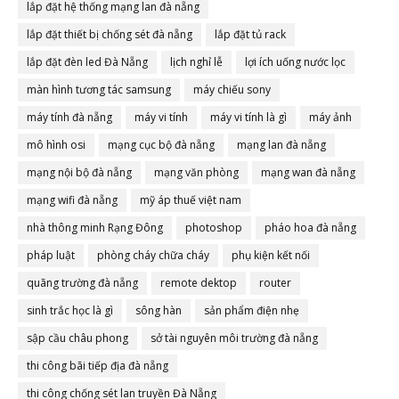
lắp đặt hệ thống mạng lan đà nẵng
lắp đặt thiết bị chống sét đà nẵng
lắp đặt tủ rack
lắp đặt đèn led Đà Nẵng
lịch nghỉ lễ
lợi ích uống nước lọc
màn hình tương tác samsung
máy chiếu sony
máy tính đà nẵng
máy vi tính
máy vi tính là gì
máy ảnh
mô hình osi
mạng cục bộ đà nẵng
mạng lan đà nẵng
mạng nội bộ đà nẵng
mạng văn phòng
mạng wan đà nẵng
mạng wifi đà nẵng
mỹ áp thuế việt nam
nhà thông minh Rạng Đông
photoshop
pháo hoa đà nẵng
pháp luật
phòng cháy chữa cháy
phụ kiện kết nối
quãng trường đà nẵng
remote dektop
router
sinh trắc học là gì
sông hàn
sản phẩm điện nhẹ
sập cầu châu phong
sở tài nguyên môi trường đà nẵng
thi công bãi tiếp địa đà nẵng
thi công chống sét lan truyền Đà Nẵng