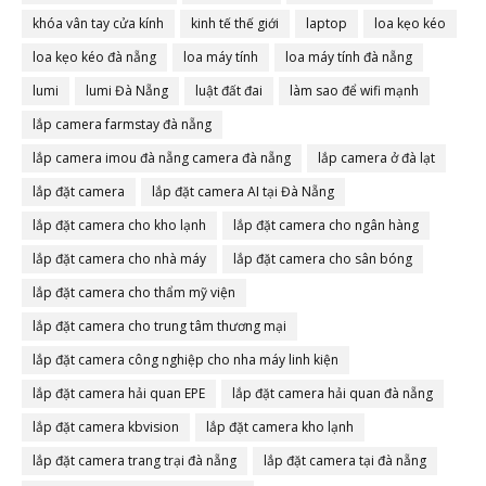
khóa vân tay cửa kính
kinh tế thế giới
laptop
loa kẹo kéo
loa kẹo kéo đà nẵng
loa máy tính
loa máy tính đà nẵng
lumi
lumi Đà Nẵng
luật đất đai
làm sao để wifi mạnh
lắp camera farmstay đà nẵng
lắp camera imou đà nẵng camera đà nẵng
lắp camera ở đà lạt
lắp đặt camera
lắp đặt camera AI tại Đà Nẵng
lắp đặt camera cho kho lạnh
lắp đặt camera cho ngân hàng
lắp đặt camera cho nhà máy
lắp đặt camera cho sân bóng
lắp đặt camera cho thẩm mỹ viện
lắp đặt camera cho trung tâm thương mại
lắp đặt camera công nghiệp cho nha máy linh kiện
lắp đặt camera hải quan EPE
lắp đặt camera hải quan đà nẵng
lắp đặt camera kbvision
lắp đặt camera kho lạnh
lắp đặt camera trang trại đà nẵng
lắp đặt camera tại đà nẵng