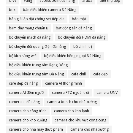
UNV
Vàng
access point đà nẵng
aruba
biệt thự đẹp
box
bàn điều khiển camera Đà Nẵng
báo giá lắp đặt chống sét tiếp địa
bảo mật
bấm dây mạng chuẩn B
bất động sản đà nẵng
bộ chuyển mạch đà nẵng
bộ chuyển đổi HDMI đà nẵng
bộ chuyển đổi quang điện đà nẵng
bộ chính trị
bộ kích sóng wifi
bộ điều khiển hồng ngoại Đà Nẵng
bộ điều khiển trung tâm Rạng Đông
bộ điều khiển trung tâm Đà Nẵng
cafe chill
cafe đẹp
cafe đẹp đà nẵng
camera AI thông minh
camera AI đếm người
camera PTZ ngoài trời
camera UNV
camera ai đà nẵng
camera bosch cho nhà xưởng
camera cho công trình
camera cho kho lạnh
camera cho kho xưởng
camera cho khu vực công cộng
camera cho nhà máy thực phẩm
camera cho nhà xưởng