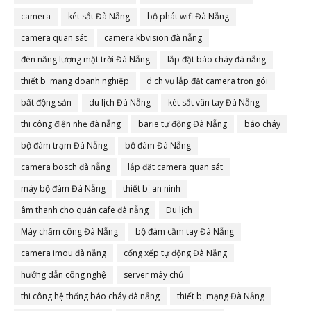
camera
két sắt Đà Nẵng
bộ phát wifi Đà Nẵng
camera quan sát
camera kbvision đà nẵng
đèn năng lượng mặt trời Đà Nẵng
lắp đặt báo cháy đà nẵng
thiết bị mạng doanh nghiệp
dịch vụ lắp đặt camera trọn gói
bất động sản
du lịch Đà Nẵng
két sắt vân tay Đà Nẵng
thi công điện nhẹ đà nẵng
barie tự động Đà Nẵng
báo cháy
bộ đàm trạm Đà Nẵng
bộ đàm Đà Nẵng
camera bosch đà nẵng
lắp đặt camera quan sát
máy bộ đàm Đà Nẵng
thiết bị an ninh
âm thanh cho quán cafe đà nẵng
Du lịch
Máy chấm công Đà Nẵng
bộ đàm cầm tay Đà Nẵng
camera imou đà nẵng
cổng xếp tự động Đà Nẵng
hướng dẫn công nghệ
server máy chủ
thi công hệ thống báo cháy đà nẵng
thiết bị mạng Đà Nẵng