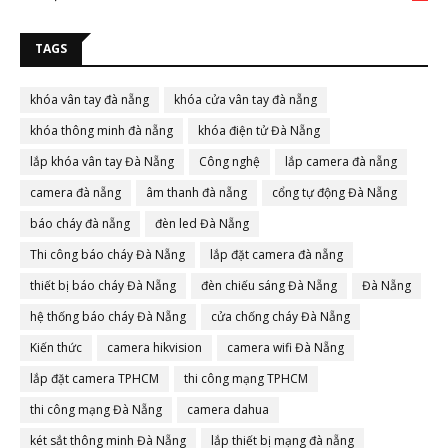
TAGS
khóa vân tay đà nẵng
khóa cửa vân tay đà nẵng
khóa thông minh đà nẵng
khóa điện tử Đà Nẵng
lắp khóa vân tay Đà Nẵng
Công nghệ
lắp camera đà nẵng
camera đà nẵng
âm thanh đà nẵng
cổng tự động Đà Nẵng
báo cháy đà nẵng
đèn led Đà Nẵng
Thi công báo cháy Đà Nẵng
lắp đặt camera đà nẵng
thiết bị báo cháy Đà Nẵng
đèn chiếu sáng Đà Nẵng
Đà Nẵng
hệ thống báo cháy Đà Nẵng
cửa chống cháy Đà Nẵng
Kiến thức
camera hikvision
camera wifi Đà Nẵng
lắp đặt camera TPHCM
thi công mạng TPHCM
thi công mạng Đà Nẵng
camera dahua
két sắt thông minh Đà Nẵng
lắp thiết bị mạng đà nẵng