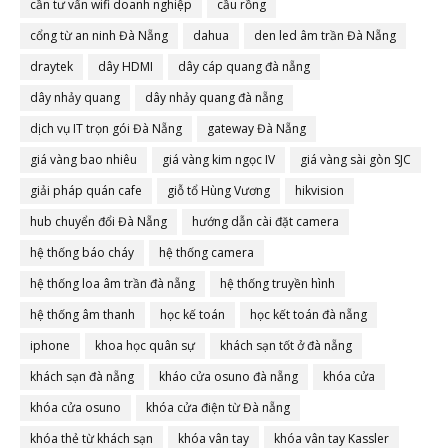
cần tư vấn wifi doanh nghiệp
cầu rồng
cổng từ an ninh Đà Nẵng
dahua
den led âm trần Đà Nẵng
draytek
dây HDMI
dây cáp quang đà nẵng
dây nhảy quang
dây nhảy quang đà nẵng
dịch vụ IT trọn gói Đà Nẵng
gateway Đà Nẵng
giá vàng bao nhiêu
giá vàng kim ngọc IV
giá vàng sài gòn SJC
giải pháp quán cafe
giỗ tổ Hùng Vương
hikvision
hub chuyển đổi Đà Nẵng
hướng dẫn cài đặt camera
hệ thống báo cháy
hệ thống camera
hệ thống loa âm trần đà nẵng
hệ thống truyền hình
hệ thống âm thanh
học kế toán
học kết toán đà nẵng
iphone
khoa học quân sự
khách sạn tốt ở đà nẵng
khách sạn đà nẵng
kháo cửa osuno đà nẵng
khóa cửa
khóa cửa osuno
khóa cửa điện từ Đà nẵng
khóa thẻ từ khách sạn
khóa vân tay
khóa vân tay Kassler