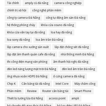
Tài chính
amply cũ đà nẵng
camera công nghiệp
chính trị xã hội
công nghệ phần mềm
công ty camera Đà Nẵng
cổng tự động âm sàn Đà nẵng
hệ thống phòng cháy
khóa cửa osuno đà nẵng
khóa cửa vân tay tại đà nẵng
loa hay đà nẵng
loa sony đà nẵng
loa âm trần Đà nẵng
lắp camera cho xưởng sản xuất
lắp đặt chống sét đà nẵng
lắp đặt âm thanh quán cafe đà nẵng
nhà thông minh Đà Nẵng
thi công điện mạng văn phòng
âm thanh hội nghị đà nẵng
đèn led năng lượng mặt trời Đà Nẵng
đèn led âm trần Đà nẵng
ống nhựa xoắn HDPE Đà Nẵng
ổ cứng camera đà nẵng
Chip K
Cân bằng tải đà nẵng
Intel Core
Máy chấm công
Phần mềm
Review
Router cân bằng tải
Smart Phone
Thiết bị tường lửa Đà Nẵng
access point
ampli
bộ chuyển đổi giao thức Đà Nẵng
bộ lưu điện UPS Đà Nẵng