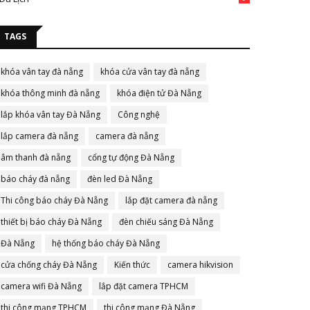
TAGS
khóa vân tay đà nẵng
khóa cửa vân tay đà nẵng
khóa thông minh đà nẵng
khóa điện tử Đà Nẵng
lắp khóa vân tay Đà Nẵng
Công nghệ
lắp camera đà nẵng
camera đà nẵng
âm thanh đà nẵng
cổng tự động Đà Nẵng
báo cháy đà nẵng
đèn led Đà Nẵng
Thi công báo cháy Đà Nẵng
lắp đặt camera đà nẵng
thiết bị báo cháy Đà Nẵng
đèn chiếu sáng Đà Nẵng
Đà Nẵng
hệ thống báo cháy Đà Nẵng
cửa chống cháy Đà Nẵng
Kiến thức
camera hikvision
camera wifi Đà Nẵng
lắp đặt camera TPHCM
thi công mạng TPHCM
thi công mạng Đà Nẵng