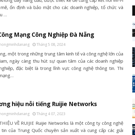
không dây hàng đầu, được thiết kế để cung cấp kết nối Wi-Fi
mẽ, ổn định và bảo mật cho các doanh nghiệp, tổ chức và
hu …
 Công Mạng Công Nghiệp Đà Nẵng
thongminhdanang
Tháng 5 08, 2024
ng, một trong những trung tâm kinh tế và công nghệ lớn của
Nam, ngày càng thu hút sự quan tâm của các doanh nghiệp
nghiệp, đặc biệt là trong lĩnh vực công nghệ thông tin. Thi
 mạng…
ng hiệu nỗi tiếng Ruijie Networks
thongminhdanang
Tháng 4 07, 2023
THIỆU VỀ RUIJIE Ruijie Networks là một công ty công nghệ
 tin của Trung Quốc chuyên sản xuất và cung cấp các giải