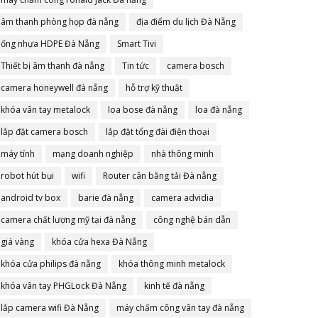
âm thanh phòng họp đà nẵng
địa điểm du lịch Đà Nẵng
ống nhựa HDPE Đà Nẵng
Smart Tivi
Thiết bị âm thanh đà nẵng
Tin tức
camera bosch
camera honeywell đà nẵng
hỗ trợ kỹ thuật
khóa vân tay metalock
loa bose đà nẵng
loa đà nẵng
lắp đặt camera bosch
lắp đặt tổng đài điện thoại
máy tính
mạng doanh nghiệp
nhà thông minh
robot hút bụi
wifi
Router cân bằng tải Đà nẵng
android tv box
barie đà nẵng
camera advidia
camera chất lượng mỹ tại đà nẵng
công nghệ bán dẫn
giá vàng
khóa cửa hexa Đà Nẵng
khóa cửa philips đà nẵng
khóa thông minh metalock
khóa vân tay PHGLock Đà Nẵng
kinh tế đà nẵng
lắp camera wifi Đà Nẵng
máy chấm công vân tay đà nẵng