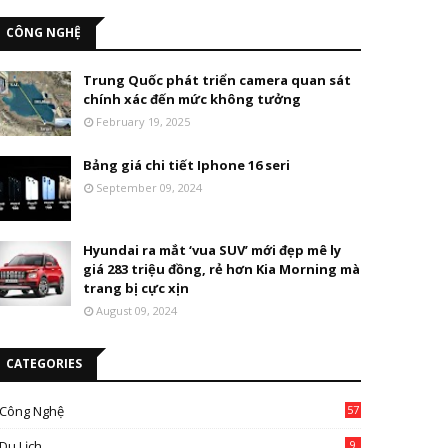
CÔNG NGHỆ
Trung Quốc phát triển camera quan sát
chính xác đến mức không tưởng
February 19, 2025
Bảng giá chi tiết Iphone 16 seri
September 09, 2024
Hyundai ra mắt ‘vua SUV’ mới đẹp mê ly
giá 283 triệu đồng, rẻ hơn Kia Morning mà
trang bị cực xịn
August 09, 2024
CATEGORIES
Công Nghệ
57
Du Lịch
9