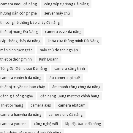
camera imou đà nẵng
cổng xếp tự động Đà Nẵng
hướng dẫn công nghệ
server máy chủ
thi công hệ thống báo cháy đà nẵng
thiết bị mạng Đà Nẵng
camera ezviz đà nẵng
cáp chống cháy đà nẵng
khóa cửa thông minh Đà Nẵng
màn hình tương tác
máy chủ doanh nghiệp
thiết bị thông minh
Kinh Doanh
Tổng đài điện thoại Đà nẵng
camera công trình
camera vantech đà nẵng
lắp camera tại huế
thiết bị truyền tin báo cháy
âm thanh công cộng đà nẵng
đánh giá công nghệ
đèn năng lượng mặt trời chính hãng
Thiết bị mạng
camera axis
camera ebitcam
camera hanwha đà nẵng
camera unv đà nẵng
camera yoosee
công nghệ wifi
lắp đặt barie đà nẵng
máy chấm công ronald jack Đà nẵng