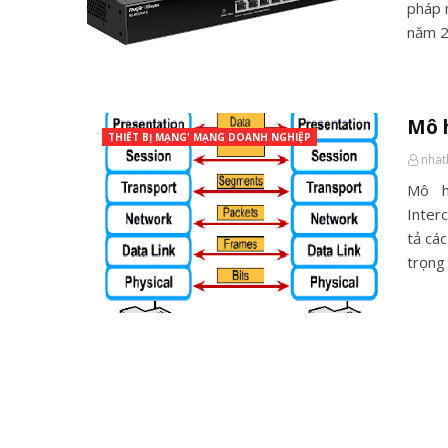
pháp 
năm 
Mô 
THIẾT BỊ MẠNG' MẠNG DOANH NGHIỆP
nha
Mô h
Inter
tả cá
trọng