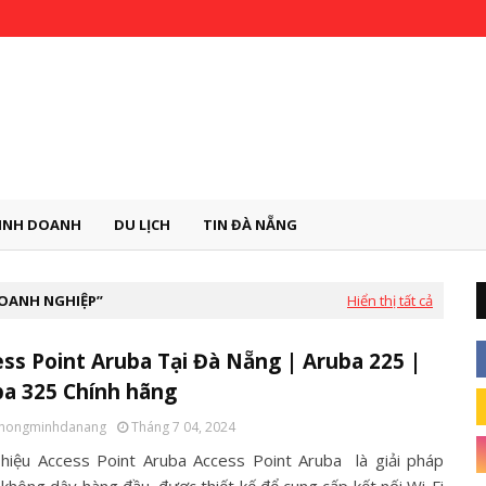
INH DOANH
DU LỊCH
TIN ĐÀ NẴNG
DOANH NGHIỆP
Hiển thị tất cả
ss Point Aruba Tại Đà Nẵng | Aruba 225 |
a 325 Chính hãng
thongminhdanang
Tháng 7 04, 2024
Thiệu Access Point Aruba Access Point Aruba là giải pháp