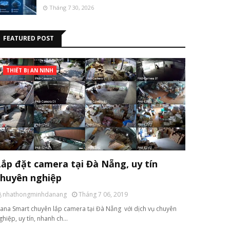
Tháng 7 30, 2026
FEATURED POST
THIẾT BỊ AN NINH
Lắp đặt camera tại Đà Nẵng, uy tín
chuyên nghiệp
nhathongminhdanang
Tháng 7 06, 2019
ana Smart chuyên lắp camera tại Đà Nẵng với dịch vụ chuyên
ghiệp, uy tín, nhanh ch…