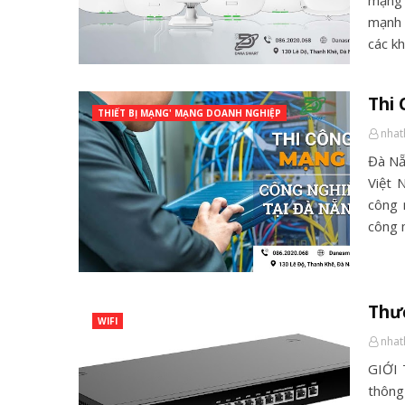
mạng 
mạnh 
các k
Thi
THIẾT BỊ MẠNG' MẠNG DOANH NGHIỆP
nha
Đà Nẵ
Việt 
công 
công
Thươ
WIFI
nha
GIỚI 
thông