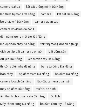
camera dahua
két sắt thông minh Đà Nẵng
lắp thiết bị mạng đà nẵng
camera
két sắt Đà Nẵng
bộ phát wifi Đà Nẵng
camera quan sát
camera kbvision đà nẵng
đèn năng lượng mặt trời Đà Nẵng
lắp đặt báo cháy đà nẵng
thiết bị mạng doanh nghiệp
dịch vụ lắp đặt camera trọn gói
bất động sản
du lịch Đà Nẵng
két sắt vân tay Đà Nẵng
thi công điện nhẹ đà nẵng
barie tự động Đà Nẵng
báo cháy
bộ đàm trạm Đà Nẵng
bộ đàm Đà Nẵng
camera bosch đà nẵng
lắp đặt camera quan sát
máy bộ đàm Đà Nẵng
thiết bị an ninh
âm thanh cho quán cafe đà nẵng
Du lịch
Máy chấm công Đà Nẵng
bộ đàm cầm tay Đà Nẵng