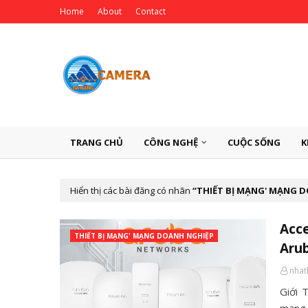
Home
About
Contact
TRANG CHỦ
CÔNG NGHỆ
CUỘC SỐNG
K
Hiển thị các bài đăng có nhãn
THIẾT BỊ MẠNG' MẠNG 
Acce
THIẾT BỊ MẠNG' MẠNG DOANH NGHIỆP
Arub
nha
Giới 