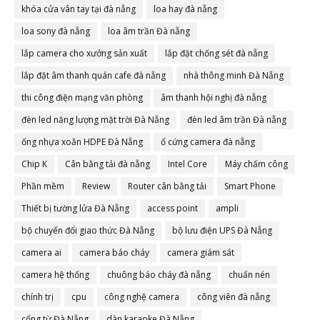
khóa cửa vân tay tại đà nẵng
loa hay đà nẵng
loa sony đà nẵng
loa âm trần Đà nẵng
lắp camera cho xưởng sản xuất
lắp đặt chống sét đà nẵng
lắp đặt âm thanh quán cafe đà nẵng
nhà thông minh Đà Nẵng
thi công điện mạng văn phòng
âm thanh hội nghị đà nẵng
đèn led năng lượng mặt trời Đà Nẵng
đèn led âm trần Đà nẵng
ống nhựa xoắn HDPE Đà Nẵng
ổ cứng camera đà nẵng
Chip K
Cân bằng tải đà nẵng
Intel Core
Máy chấm công
Phần mềm
Review
Router cân bằng tải
Smart Phone
Thiết bị tường lửa Đà Nẵng
access point
ampli
bộ chuyển đổi giao thức Đà Nẵng
bộ lưu điện UPS Đà Nẵng
camera ai
camera báo cháy
camera giám sát
camera hệ thống
chuông báo cháy đà nẵng
chuẩn nén
chính trị
cpu
công nghệ camera
công viên đà nẵng
cổng từ Đà Nẵng
dàn karaoke Đà Nẵng