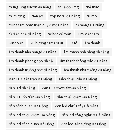
thung lũng silicon đà nẵng
thuế đối ứng
thể thao
thị trường
tiền ảo
top hotel đà nẵng
trump
trung tâm phát triển quỹ đất đà nẵng
tủ mạng Đà Nẵng
tủ điện nhẹ đà nẵng
tự học kế toán
unv việt nam
windown
xu hướng camera ai
Ô tô
âm thanh
âm thanh nhà hangd đà nẵng
âm thanh nhà hàng đà nẵng
âm thanh phòng họp đà nẵ
âm thanh thông báo đà nẵng
âm thanh trường học đà nẵng
âm thnah nhà xưởng đà nẵng
Đèn LED gắn trần Đà Nẵng
Đèn chiếu cây Đà Nẵng
đen led đà nẵng
đèn LED spotlight Đà Nẵng
đèn LED ốp trần Đà Nẵng
đèn chiếu điểm Đà Nẵng
đèn cảnh quan Đà Nẵng
đèn led chiếu cây Đà Nẵng
đèn led chiếu điểm Đà Nẵng
đèn led công nghiệp Đà Nẵng
đèn led cảnh quan Đà Nẵng
đèn led gắn tường Đà Nẵng