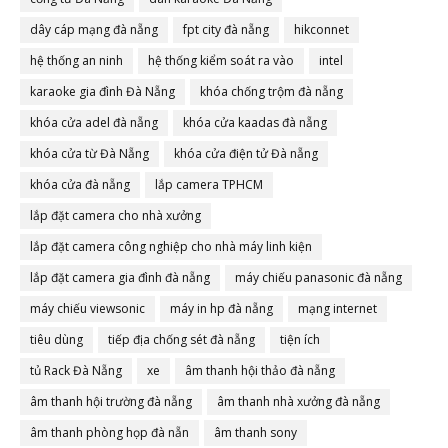
dây cáp mạng đà nẵng
fpt city đà nẵng
hikconnet
hệ thống an ninh
hệ thống kiểm soát ra vào
intel
karaoke gia đình Đà Nẵng
khóa chống trộm đà nẵng
khóa cửa adel đà nẵng
khóa cửa kaadas đà nẵng
khóa cửa từ Đà Nẵng
khóa cửa điện tử Đà nẵng
khóa cửa đà nẵng
lắp camera TPHCM
lắp đặt camera cho nhà xưởng
lắp đặt camera công nghiệp cho nhà máy linh kiện
lắp đặt camera gia đình đà nẵng
máy chiếu panasonic đà nẵng
máy chiếu viewsonic
máy in hp đà nẵng
mạng internet
tiêu dùng
tiếp địa chống sét đà nẵng
tiện ích
tủ Rack Đà Nẵng
xe
âm thanh hội thảo đà nẵng
âm thanh hội trường đà nẵng
âm thanh nhà xưởng đà nẵng
âm thanh phòng họp đà nẵn
âm thanh sony