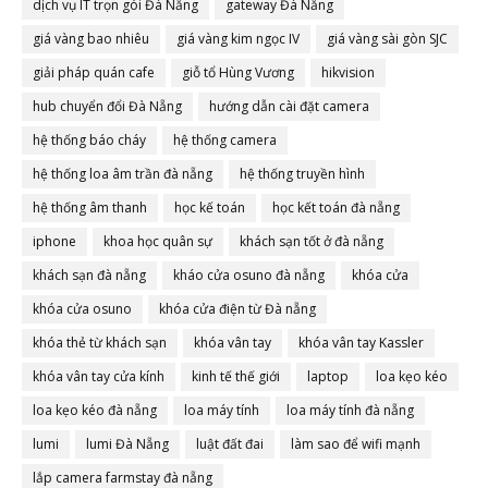
dịch vụ IT trọn gói Đà Nẵng
gateway Đà Nẵng
giá vàng bao nhiêu
giá vàng kim ngọc IV
giá vàng sài gòn SJC
giải pháp quán cafe
giỗ tổ Hùng Vương
hikvision
hub chuyển đổi Đà Nẵng
hướng dẫn cài đặt camera
hệ thống báo cháy
hệ thống camera
hệ thống loa âm trần đà nẵng
hệ thống truyền hình
hệ thống âm thanh
học kế toán
học kết toán đà nẵng
iphone
khoa học quân sự
khách sạn tốt ở đà nẵng
khách sạn đà nẵng
kháo cửa osuno đà nẵng
khóa cửa
khóa cửa osuno
khóa cửa điện từ Đà nẵng
khóa thẻ từ khách sạn
khóa vân tay
khóa vân tay Kassler
khóa vân tay cửa kính
kinh tế thế giới
laptop
loa kẹo kéo
loa kẹo kéo đà nẵng
loa máy tính
loa máy tính đà nẵng
lumi
lumi Đà Nẵng
luật đất đai
làm sao để wifi mạnh
lắp camera farmstay đà nẵng