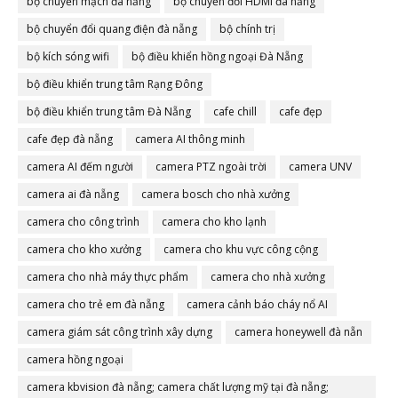
bộ chuyển mạch đà nẵng
bộ chuyển đổi HDMI đà nẵng
bộ chuyển đổi quang điện đà nẵng
bộ chính trị
bộ kích sóng wifi
bộ điều khiển hồng ngoại Đà Nẵng
bộ điều khiển trung tâm Rạng Đông
bộ điều khiển trung tâm Đà Nẵng
cafe chill
cafe đẹp
cafe đẹp đà nẵng
camera AI thông minh
camera AI đếm người
camera PTZ ngoài trời
camera UNV
camera ai đà nẵng
camera bosch cho nhà xưởng
camera cho công trình
camera cho kho lạnh
camera cho kho xưởng
camera cho khu vực công cộng
camera cho nhà máy thực phẩm
camera cho nhà xưởng
camera cho trẻ em đà nẵng
camera cảnh báo cháy nổ AI
camera giám sát công trình xây dựng
camera honeywell đà nẵn
camera hồng ngoại
camera kbvision đà nẵng; camera chất lượng mỹ tại đà nẵng;