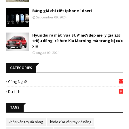
Bảng giá chi tiết Iphone 16 seri
September 09, 2024
Hyundai ra mắt ‘vua SUV’ mới đẹp mê ly giá 283
triệu đồng, rẻ hơn Kia Morning mà trang bị cực
xịn
August 09, 2024
CATEGORIES
Công Nghệ
57
Du Lịch
9
TAGS
khóa vân tay đà nẵng
khóa cửa vân tay đà nẵng