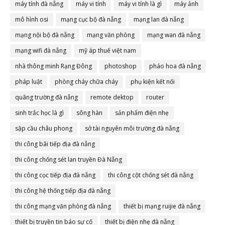
máy tính đà nẵng
máy vi tính
máy vi tính là gì
máy ảnh
mô hình osi
mạng cục bộ đà nẵng
mạng lan đà nẵng
mạng nội bộ đà nẵng
mạng văn phòng
mạng wan đà nẵng
mạng wifi đà nẵng
mỹ áp thuế việt nam
nhà thông minh Rạng Đông
photoshop
pháo hoa đà nẵng
pháp luật
phòng cháy chữa cháy
phụ kiện kết nối
quãng trường đà nẵng
remote dektop
router
sinh trắc học là gì
sông hàn
sản phẩm điện nhẹ
sập cầu châu phong
sở tài nguyên môi trường đà nẵng
thi công bãi tiếp địa đà nẵng
thi công chống sét lan truyền Đà Nẵng
thi công cọc tiếp địa đà nẵng
thi công cột chống sét đà nẵng
thi công hệ thống tiếp địa đà nẵng
thi công mạng văn phòng đà nẵng
thiết bị mạng ruijie đà nẵng
thiết bị truyền tin báo sự cố
thiết bị điện nhẹ đà nẵng