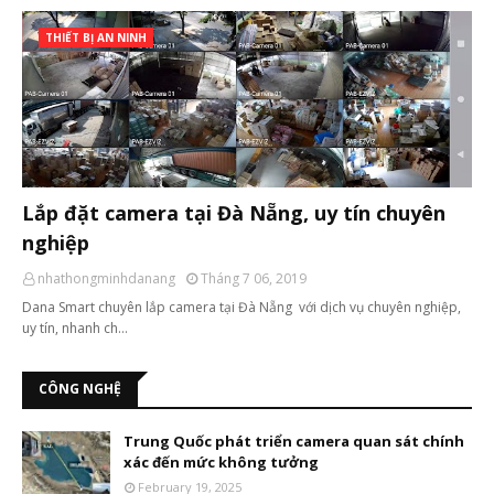
THIẾT BỊ AN NINH
Lắp đặt camera tại Đà Nẵng, uy tín chuyên
nghiệp
nhathongminhdanang
Tháng 7 06, 2019
Dana Smart chuyên lắp camera tại Đà Nẵng với dịch vụ chuyên nghiệp,
uy tín, nhanh ch…
CÔNG NGHỆ
Trung Quốc phát triển camera quan sát chính
xác đến mức không tưởng
February 19, 2025