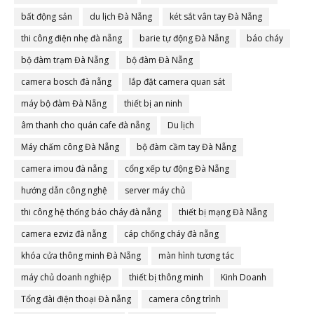
bất động sản
du lịch Đà Nẵng
két sắt vân tay Đà Nẵng
thi công điện nhẹ đà nẵng
barie tự động Đà Nẵng
báo cháy
bộ đàm trạm Đà Nẵng
bộ đàm Đà Nẵng
camera bosch đà nẵng
lắp đặt camera quan sát
máy bộ đàm Đà Nẵng
thiết bị an ninh
âm thanh cho quán cafe đà nẵng
Du lịch
Máy chấm công Đà Nẵng
bộ đàm cầm tay Đà Nẵng
camera imou đà nẵng
cổng xếp tự động Đà Nẵng
hướng dẫn công nghệ
server máy chủ
thi công hệ thống báo cháy đà nẵng
thiết bị mạng Đà Nẵng
camera ezviz đà nẵng
cáp chống cháy đà nẵng
khóa cửa thông minh Đà Nẵng
màn hình tương tác
máy chủ doanh nghiệp
thiết bị thông minh
Kinh Doanh
Tổng đài điện thoại Đà nẵng
camera công trình