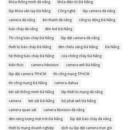
khóa thông minh đà nẵng
khóa điện tử Đà Nẵng
lắp khóa vân tay Đà Nẵng
Công nghệ
lắp camera đà nẵng
camera đà nẵng
âm thanh đà nẵng
cổng tự động Đà Nẵng
báo cháy đà nẵng
đèn led Đà Nẵng
Thi công báo cháy Đà Nẵng
lắp đặt camera đà nẵng
thiết bị báo cháy Đà Nẵng
đèn chiếu sáng Đà Nẵng
Đà Nẵng
hệ thống báo cháy Đà Nẵng
cửa chống cháy Đà Nẵng
Kiến thức
camera hikvision
camera wifi Đà Nẵng
lắp đặt camera TPHCM
thi công mạng TPHCM
thi công mạng Đà Nẵng
camera dahua
két sắt thông minh Đà Nẵng
lắp thiết bị mạng đà nẵng
camera
két sắt Đà Nẵng
bộ phát wifi Đà Nẵng
camera quan sát
camera kbvision đà nẵng
đèn năng lượng mặt trời Đà Nẵng
lắp đặt báo cháy đà nẵng
thiết bị mạng doanh nghiệp
dịch vụ lắp đặt camera trọn gói