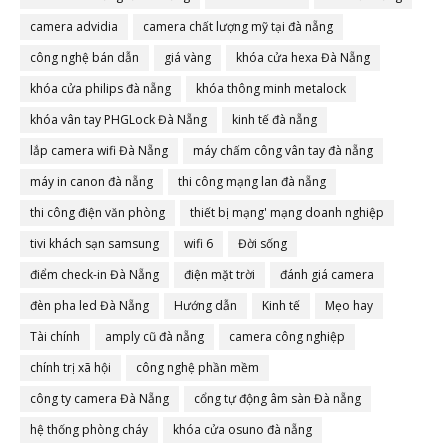
camera advidia
camera chất lượng mỹ tại đà nẵng
công nghệ bán dẫn
giá vàng
khóa cửa hexa Đà Nẵng
khóa cửa philips đà nẵng
khóa thông minh metalock
khóa vân tay PHGLock Đà Nẵng
kinh tế đà nẵng
lắp camera wifi Đà Nẵng
máy chấm công vân tay đà nẵng
máy in canon đà nẵng
thi công mạng lan đà nẵng
thi công điện văn phòng
thiết bị mạng' mạng doanh nghiệp
tivi khách sạn samsung
wifi 6
Đời sống
điểm check-in Đà Nẵng
điện mặt trời
đánh giá camera
đèn pha led Đà Nẵng
Hướng dẫn
Kinh tế
Mẹo hay
Tài chính
amply cũ đà nẵng
camera công nghiệp
chính trị xã hội
công nghệ phần mềm
công ty camera Đà Nẵng
cổng tự động âm sàn Đà nẵng
hệ thống phòng cháy
khóa cửa osuno đà nẵng