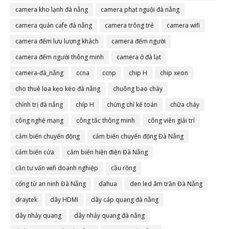
camera đà nẵng
camera kho lạnh đà nẵng
camera phạt nguội đà nẵng
camera quán cafe đà nẵng
camera trông trẻ
camera wifi
camera đếm lưu lượng khách
camera đếm người
camera đếm người thông minh
camera ở đà lạt
camera-đà_nẵng
ccna
ccnp
chip H
chip xeon
cho thuê loa kẹo kéo đà nẵng
chuông bao cháy
chính trị đà nẵng
chíp H
chứng chỉ kế toán
chữa cháy
công nghệ mạng
công tắc thông minh
công viên giải trí
cảm biến chuyển động
cảm biến chuyển động Đà Nẵng
cảm biến cửa
cảm biến hiện điện Đà Nẵng
cần tư vấn wifi doanh nghiệp
cầu rồng
cổng từ an ninh Đà Nẵng
dahua
den led âm trần Đà Nẵng
draytek
dây HDMI
dây cáp quang đà nẵng
dây nhảy quang
dây nhảy quang đà nẵng