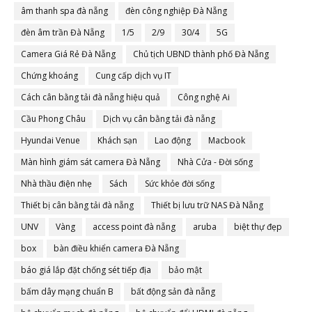
âm thanh spa đà nẵng
đèn công nghiệp Đà Nẵng
đèn âm trần Đà Nẵng
1/5
2/9
30/4
5G
Camera Giá Rẻ Đà Nẵng
Chủ tịch UBND thành phố Đà Nẵng
Chứng khoáng
Cung cấp dịch vụ IT
Cách cân bằng tải đà nẵng hiệu quả
Công nghệ Ai
Cầu Phong Châu
Dịch vụ cân bằng tải đà nẵng
Hyundai Venue
Khách sạn
Lao động
Macbook
Màn hình giám sát camera Đà Nẵng
Nhà Cửa - Đời sống
Nhà thầu điện nhẹ
Sách
Sức khỏe đời sống
Thiết bị cân bằng tải đà nẵng
Thiết bị lưu trữ NAS Đà Nẵng
UNV
Vàng
access point đà nẵng
aruba
biệt thự đẹp
box
bàn điều khiển camera Đà Nẵng
báo giá lắp đặt chống sét tiếp địa
bảo mật
bấm dây mạng chuẩn B
bất động sản đà nẵng