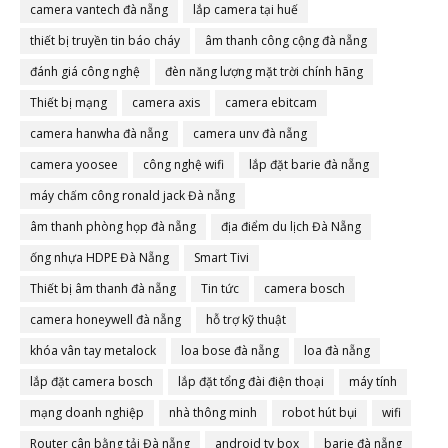
camera vantech đà nẵng
lắp camera tại huế
thiết bị truyền tin báo cháy
âm thanh công cộng đà nẵng
đánh giá công nghệ
đèn năng lượng mặt trời chính hãng
Thiết bị mạng
camera axis
camera ebitcam
camera hanwha đà nẵng
camera unv đà nẵng
camera yoosee
công nghệ wifi
lắp đặt barie đà nẵng
máy chấm công ronald jack Đà nẵng
âm thanh phòng họp đà nẵng
địa điểm du lịch Đà Nẵng
ống nhựa HDPE Đà Nẵng
Smart Tivi
Thiết bị âm thanh đà nẵng
Tin tức
camera bosch
camera honeywell đà nẵng
hỗ trợ kỹ thuật
khóa vân tay metalock
loa bose đà nẵng
loa đà nẵng
lắp đặt camera bosch
lắp đặt tổng đài điện thoại
máy tính
mạng doanh nghiệp
nhà thông minh
robot hút bụi
wifi
Router cân bằng tải Đà nẵng
android tv box
barie đà nẵng