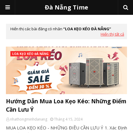
Đà Nẵng Time
Hiển thị các bài đăng có nhãn
LOA KẸO KÉO ĐÀ NẴNG
Hiển thị tất cả
LOA KẸO KÉO ĐÀ NẴNG
Hướng Dẫn Mua Loa Kẹo Kéo: Những Điểm
Cần Lưu Ý
nhathongminhdanang
Tháng 4 15, 2024
MUA LOA KẸO KÉO - NHỮNG ĐIỀU CẦN LƯU Ý 1. Xác Định