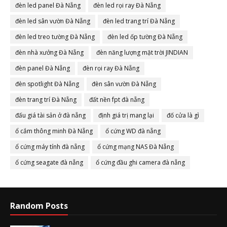
đèn led panel Đà Nẵng
đèn led rọi ray Đà Nẵng
đèn led sân vườn Đà Nẵng
đèn led trang trí Đà Nẵng
đèn led treo tường Đà Nẵng
đèn led ốp tường Đà Nẵng
đèn nhà xưởng Đà Nẵng
đèn năng lượng mặt trời JINDIAN
đèn panel Đà Nẵng
đèn rọi ray Đà Nẵng
đèn spotlight Đà Nẵng
đèn sân vườn Đà Nẵng
đèn trang trí Đà Nẵng
đất nền fpt đà nẵng
đấu giá tài sản ở đà nẵng
định giá trị mang lại
đố cửa là gì
ổ cắm thông minh Đà Nẵng
ổ cứng WD đà nẵng
ổ cứng máy tính đà nẵng
ổ cứng mạng NAS Đà Nẵng
ổ cứng seagate đà nẵng
ổ cứng đầu ghi camera đà nẵng
Random Posts