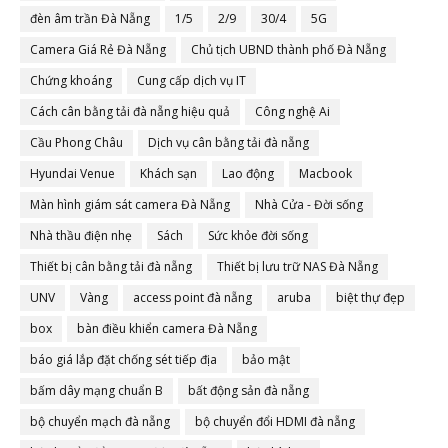
đèn âm trần Đà Nẵng
1/5
2/9
30/4
5G
Camera Giá Rẻ Đà Nẵng
Chủ tịch UBND thành phố Đà Nẵng
Chứng khoáng
Cung cấp dịch vụ IT
Cách cân bằng tải đà nẵng hiệu quả
Công nghệ Ai
Cầu Phong Châu
Dịch vụ cân bằng tải đà nẵng
Hyundai Venue
Khách sạn
Lao động
Macbook
Màn hình giám sát camera Đà Nẵng
Nhà Cửa - Đời sống
Nhà thầu điện nhẹ
Sách
Sức khỏe đời sống
Thiết bị cân bằng tải đà nẵng
Thiết bị lưu trữ NAS Đà Nẵng
UNV
Vàng
access point đà nẵng
aruba
biệt thự đẹp
box
bàn điều khiển camera Đà Nẵng
báo giá lắp đặt chống sét tiếp địa
bảo mật
bấm dây mạng chuẩn B
bất động sản đà nẵng
bộ chuyển mạch đà nẵng
bộ chuyển đổi HDMI đà nẵng