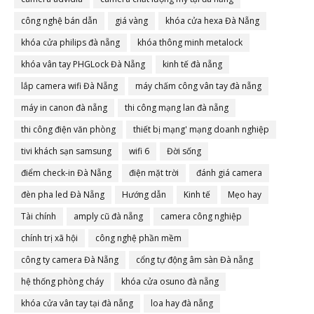
công nghệ bán dẫn
giá vàng
khóa cửa hexa Đà Nẵng
khóa cửa philips đà nẵng
khóa thông minh metalock
khóa vân tay PHGLock Đà Nẵng
kinh tế đà nẵng
lắp camera wifi Đà Nẵng
máy chấm công vân tay đà nẵng
máy in canon đà nẵng
thi công mạng lan đà nẵng
thi công điện văn phòng
thiết bị mạng' mạng doanh nghiệp
tivi khách sạn samsung
wifi 6
Đời sống
điểm check-in Đà Nẵng
điện mặt trời
đánh giá camera
đèn pha led Đà Nẵng
Hướng dẫn
Kinh tế
Mẹo hay
Tài chính
amply cũ đà nẵng
camera công nghiệp
chính trị xã hội
công nghệ phần mềm
công ty camera Đà Nẵng
cổng tự động âm sàn Đà nẵng
hệ thống phòng cháy
khóa cửa osuno đà nẵng
khóa cửa vân tay tại đà nẵng
loa hay đà nẵng