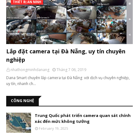
THIẾT BỊ AN NINH
Lắp đặt camera tại Đà Nẵng, uy tín chuyên
nghiệp
nhathongminhdanang
Tháng 7 06, 2019
Dana Smart chuyên lắp camera tại Đà Nẵng với dịch vụ chuyên nghiệp,
uy tín, nhanh ch…
CÔNG NGHỆ
Trung Quốc phát triển camera quan sát chính
xác đến mức không tưởng
February 19, 2025