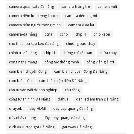
camera quán cafe đà nẵng
camera trông trẻ
camera wifi
camera đếm lưu lượng khách
camera đếm người
camera đếm người thông minh
camera ở đà lạt
camera-đà_nẵng
ccna
ccnp
chip H
chip xeon
cho thuê loa kẹo kéo đà nẵng
chuông bao cháy
chính trị đà nẵng
chíp H
chứng chỉ kế toán
chữa cháy
công nghệ mạng
công tắc thông minh
công viên giải trí
cảm biến chuyển động
cảm biến chuyển động Đà Nẵng
cảm biến cửa
cảm biến hiện điện Đà Nẵng
cần tư vấn wifi doanh nghiệp
cầu rồng
cổng từ an ninh Đà Nẵng
dahua
den led âm trần Đà Nẵng
draytek
dây HDMI
dây cáp quang đà nẵng
dây nhảy quang
dây nhảy quang đà nẵng
dịch vụ IT trọn gói Đà Nẵng
gateway Đà Nẵng