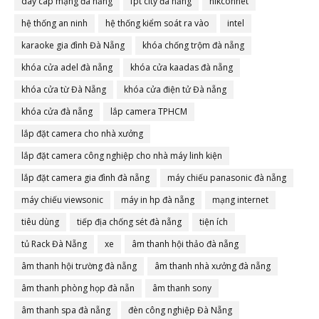
dây cáp mạng đà nẵng
fpt city đà nẵng
hikconnet
hệ thống an ninh
hệ thống kiểm soát ra vào
intel
karaoke gia đình Đà Nẵng
khóa chống trộm đà nẵng
khóa cửa adel đà nẵng
khóa cửa kaadas đà nẵng
khóa cửa từ Đà Nẵng
khóa cửa điện tử Đà nẵng
khóa cửa đà nẵng
lắp camera TPHCM
lắp đặt camera cho nhà xưởng
lắp đặt camera công nghiệp cho nhà máy linh kiện
lắp đặt camera gia đình đà nẵng
máy chiếu panasonic đà nẵng
máy chiếu viewsonic
máy in hp đà nẵng
mạng internet
tiêu dùng
tiếp địa chống sét đà nẵng
tiện ích
tủ Rack Đà Nẵng
xe
âm thanh hội thảo đà nẵng
âm thanh hội trường đà nẵng
âm thanh nhà xưởng đà nẵng
âm thanh phòng họp đà nẵn
âm thanh sony
âm thanh spa đà nẵng
đèn công nghiệp Đà Nẵng