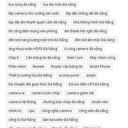
loa sony đà nẵng
loa âm trần Đà nẵng
lắp camera cho xưởng sản xuất
lắp đặt chống sét đà nẵng
lắp đặt âm thanh quán cafe đà nẵng
nhà thông minh Đà Nẵng
thi công điện mạng văn phòng
âm thanh hội nghị đà nẵng
đèn led năng lượng mặt trời Đà Nẵng
đèn led âm trần Đà nẵng
ống nhựa xoắn HDPE Đà Nẵng
ổ cứng camera đà nẵng
Chip K
Cân bằng tải đà nẵng
Intel Core
Máy chấm công
Phần mềm
Review
Router cân bằng tải
Smart Phone
Thiết bị tường lửa Đà Nẵng
access point
ampli
bộ chuyển đổi giao thức Đà Nẵng
bộ lưu điện UPS Đà Nẵng
camera ai
camera báo cháy
camera giám sát
camera hệ thống
chuông báo cháy đà nẵng
chuẩn nén
chính trị
cpu
công nghệ camera
công viên đà nẵng
cổng từ Đà Nẵng
dàn karaoke Đà Nẵng