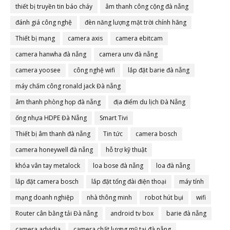
thiết bị truyền tin báo cháy
âm thanh công cộng đà nẵng
đánh giá công nghệ
đèn năng lượng mặt trời chính hãng
Thiết bị mạng
camera axis
camera ebitcam
camera hanwha đà nẵng
camera unv đà nẵng
camera yoosee
công nghệ wifi
lắp đặt barie đà nẵng
máy chấm công ronald jack Đà nẵng
âm thanh phòng họp đà nẵng
địa điểm du lịch Đà Nẵng
ống nhựa HDPE Đà Nẵng
Smart Tivi
Thiết bị âm thanh đà nẵng
Tin tức
camera bosch
camera honeywell đà nẵng
hỗ trợ kỹ thuật
khóa vân tay metalock
loa bose đà nẵng
loa đà nẵng
lắp đặt camera bosch
lắp đặt tổng đài điện thoại
máy tính
mạng doanh nghiệp
nhà thông minh
robot hút bụi
wifi
Router cân bằng tải Đà nẵng
android tv box
barie đà nẵng
camera advidia
camera chất lượng mỹ tại đà nẵng