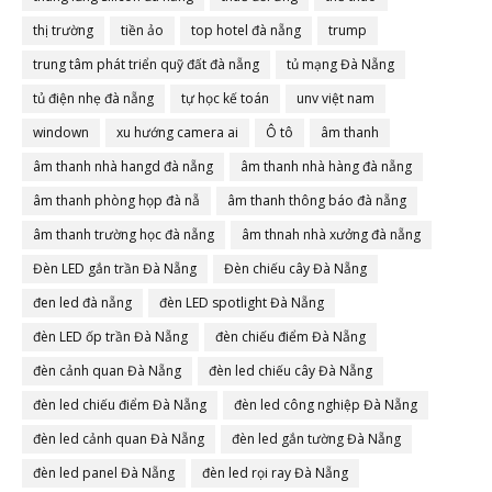
thị trường
tiền ảo
top hotel đà nẵng
trump
trung tâm phát triển quỹ đất đà nẵng
tủ mạng Đà Nẵng
tủ điện nhẹ đà nẵng
tự học kế toán
unv việt nam
windown
xu hướng camera ai
Ô tô
âm thanh
âm thanh nhà hangd đà nẵng
âm thanh nhà hàng đà nẵng
âm thanh phòng họp đà nẵ
âm thanh thông báo đà nẵng
âm thanh trường học đà nẵng
âm thnah nhà xưởng đà nẵng
Đèn LED gắn trần Đà Nẵng
Đèn chiếu cây Đà Nẵng
đen led đà nẵng
đèn LED spotlight Đà Nẵng
đèn LED ốp trần Đà Nẵng
đèn chiếu điểm Đà Nẵng
đèn cảnh quan Đà Nẵng
đèn led chiếu cây Đà Nẵng
đèn led chiếu điểm Đà Nẵng
đèn led công nghiệp Đà Nẵng
đèn led cảnh quan Đà Nẵng
đèn led gắn tường Đà Nẵng
đèn led panel Đà Nẵng
đèn led rọi ray Đà Nẵng