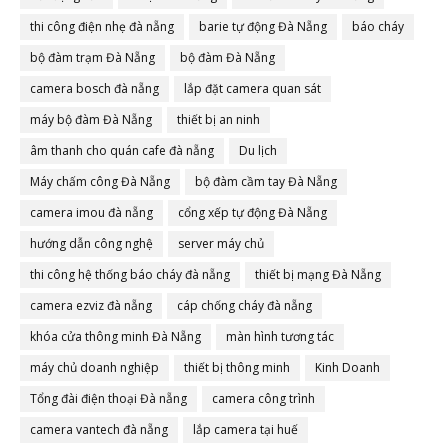
thi công điện nhẹ đà nẵng
barie tự động Đà Nẵng
báo cháy
bộ đàm trạm Đà Nẵng
bộ đàm Đà Nẵng
camera bosch đà nẵng
lắp đặt camera quan sát
máy bộ đàm Đà Nẵng
thiết bị an ninh
âm thanh cho quán cafe đà nẵng
Du lịch
Máy chấm công Đà Nẵng
bộ đàm cầm tay Đà Nẵng
camera imou đà nẵng
cổng xếp tự động Đà Nẵng
hướng dẫn công nghệ
server máy chủ
thi công hệ thống báo cháy đà nẵng
thiết bị mạng Đà Nẵng
camera ezviz đà nẵng
cáp chống cháy đà nẵng
khóa cửa thông minh Đà Nẵng
màn hình tương tác
máy chủ doanh nghiệp
thiết bị thông minh
Kinh Doanh
Tổng đài điện thoại Đà nẵng
camera công trình
camera vantech đà nẵng
lắp camera tại huế