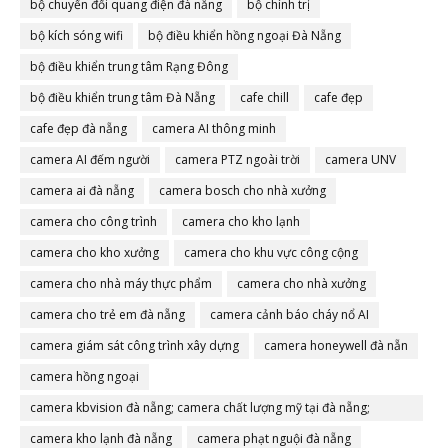
bộ chuyển đổi quang điện đà nẵng
bộ chính trị
bộ kích sóng wifi
bộ điều khiển hồng ngoại Đà Nẵng
bộ điều khiển trung tâm Rạng Đông
bộ điều khiển trung tâm Đà Nẵng
cafe chill
cafe đẹp
cafe đẹp đà nẵng
camera AI thông minh
camera AI đếm người
camera PTZ ngoài trời
camera UNV
camera ai đà nẵng
camera bosch cho nhà xưởng
camera cho công trình
camera cho kho lạnh
camera cho kho xưởng
camera cho khu vực công cộng
camera cho nhà máy thực phẩm
camera cho nhà xưởng
camera cho trẻ em đà nẵng
camera cảnh báo cháy nổ AI
camera giám sát công trình xây dựng
camera honeywell đà nẵn
camera hồng ngoại
camera kbvision đà nẵng; camera chất lượng mỹ tại đà nẵng;
camera đà nẵng
camera kho lạnh đà nẵng
camera phạt nguội đà nẵng