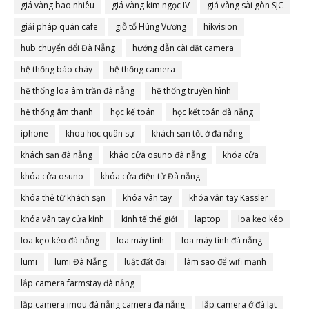
giá vàng bao nhiêu
giá vàng kim ngọc IV
giá vàng sài gòn SJC
giải pháp quán cafe
giỗ tổ Hùng Vương
hikvision
hub chuyển đổi Đà Nẵng
hướng dẫn cài đặt camera
hệ thống báo cháy
hệ thống camera
hệ thống loa âm trần đà nẵng
hệ thống truyền hình
hệ thống âm thanh
học kế toán
học kết toán đà nẵng
iphone
khoa học quân sự
khách sạn tốt ở đà nẵng
khách sạn đà nẵng
kháo cửa osuno đà nẵng
khóa cửa
khóa cửa osuno
khóa cửa điện từ Đà nẵng
khóa thẻ từ khách sạn
khóa vân tay
khóa vân tay Kassler
khóa vân tay cửa kính
kinh tế thế giới
laptop
loa kẹo kéo
loa kẹo kéo đà nẵng
loa máy tính
loa máy tính đà nẵng
lumi
lumi Đà Nẵng
luật đất đai
làm sao để wifi mạnh
lắp camera farmstay đà nẵng
lắp camera imou đà nẵng camera đà nẵng
lắp camera ở đà lạt