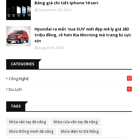
Bảng giá chi tiết Iphone 16 seri
September 09, 2024
Hyundai ra mắt ‘vua SUV’ mới đẹp mê ly giá 283
triệu đồng, rẻ hơn Kia Morning mà trang bị cực
xịn
August 09, 2024
CATEGORIES
Công Nghệ
57
Du Lịch
9
TAGS
khóa vân tay đà nẵng
khóa cửa vân tay đà nẵng
khóa thông minh đà nẵng
khóa điện tử Đà Nẵng