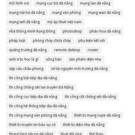
mô hình osi
mạng cục bộ đà nẵng
mạng lan đà nẵng
mạng nội bộ đà nẵng
mạng văn phòng
mạng wan đà nẵng
mạng wifi đà nẵng
mỹ áp thuế việt nam
nhà thông minh Rạng Đông
photoshop
pháo hoa đà nẵng
pháp luật
phòng cháy chữa cháy
phụ kiện kết nối
quãng trường đà nẵng
remote dektop
router
sinh trắc học là gì
sông hàn
sản phẩm điện nhẹ
sập cầu châu phong
sở tài nguyên môi trường đà nẵng
thi công bãi tiếp địa đà nẵng
thi công chống sét lan truyền Đà Nẵng
thi công cọc tiếp địa đà nẵng
thi công cột chống sét đà nẵng
thi công hệ thống tiếp địa đà nẵng
thi công mạng văn phòng đà nẵng
thiết bị mạng ruijie đà nẵng
thiết bị truyền tin báo sự cố
thiết bị điện nhẹ đà nẵng
thung lũng silicon đà nẵng
thuế đối ứng
thể thao