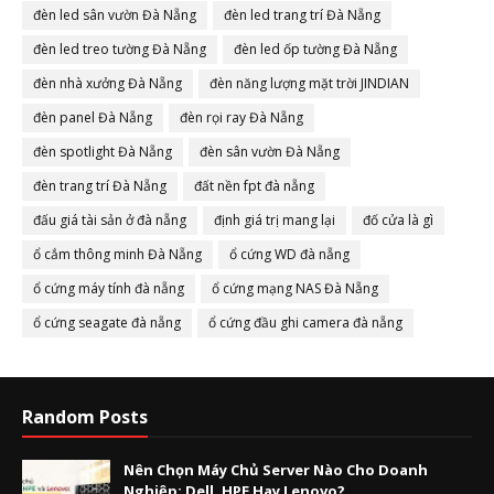
đèn led sân vườn Đà Nẵng
đèn led trang trí Đà Nẵng
đèn led treo tường Đà Nẵng
đèn led ốp tường Đà Nẵng
đèn nhà xưởng Đà Nẵng
đèn năng lượng mặt trời JINDIAN
đèn panel Đà Nẵng
đèn rọi ray Đà Nẵng
đèn spotlight Đà Nẵng
đèn sân vườn Đà Nẵng
đèn trang trí Đà Nẵng
đất nền fpt đà nẵng
đấu giá tài sản ở đà nẵng
định giá trị mang lại
đố cửa là gì
ổ cắm thông minh Đà Nẵng
ổ cứng WD đà nẵng
ổ cứng máy tính đà nẵng
ổ cứng mạng NAS Đà Nẵng
ổ cứng seagate đà nẵng
ổ cứng đầu ghi camera đà nẵng
Random Posts
Nên Chọn Máy Chủ Server Nào Cho Doanh
Nghiệp: Dell, HPE Hay Lenovo?