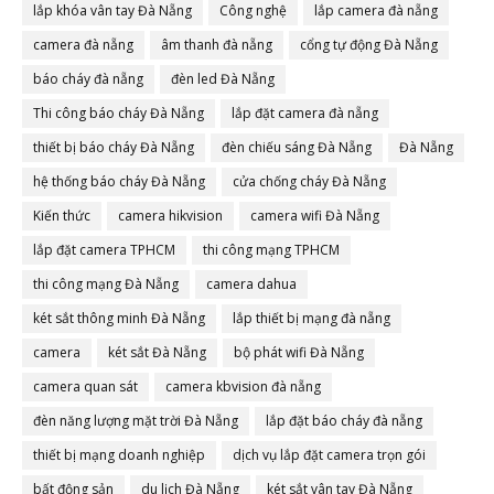
lắp khóa vân tay Đà Nẵng
Công nghệ
lắp camera đà nẵng
camera đà nẵng
âm thanh đà nẵng
cổng tự động Đà Nẵng
báo cháy đà nẵng
đèn led Đà Nẵng
Thi công báo cháy Đà Nẵng
lắp đặt camera đà nẵng
thiết bị báo cháy Đà Nẵng
đèn chiếu sáng Đà Nẵng
Đà Nẵng
hệ thống báo cháy Đà Nẵng
cửa chống cháy Đà Nẵng
Kiến thức
camera hikvision
camera wifi Đà Nẵng
lắp đặt camera TPHCM
thi công mạng TPHCM
thi công mạng Đà Nẵng
camera dahua
két sắt thông minh Đà Nẵng
lắp thiết bị mạng đà nẵng
camera
két sắt Đà Nẵng
bộ phát wifi Đà Nẵng
camera quan sát
camera kbvision đà nẵng
đèn năng lượng mặt trời Đà Nẵng
lắp đặt báo cháy đà nẵng
thiết bị mạng doanh nghiệp
dịch vụ lắp đặt camera trọn gói
bất động sản
du lịch Đà Nẵng
két sắt vân tay Đà Nẵng