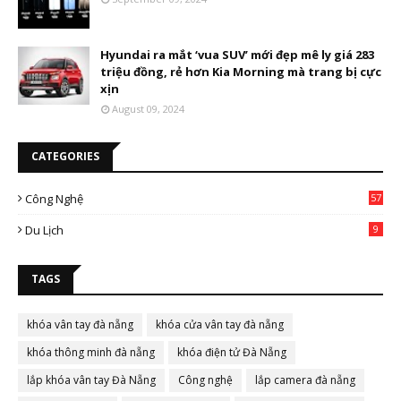
Hyundai ra mắt ‘vua SUV’ mới đẹp mê ly giá 283
triệu đồng, rẻ hơn Kia Morning mà trang bị cực
xịn
August 09, 2024
CATEGORIES
Công Nghệ
57
Du Lịch
9
TAGS
khóa vân tay đà nẵng
khóa cửa vân tay đà nẵng
khóa thông minh đà nẵng
khóa điện tử Đà Nẵng
lắp khóa vân tay Đà Nẵng
Công nghệ
lắp camera đà nẵng