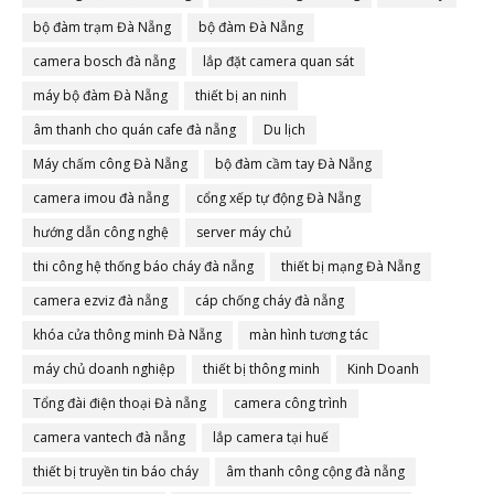
bộ đàm trạm Đà Nẵng
bộ đàm Đà Nẵng
camera bosch đà nẵng
lắp đặt camera quan sát
máy bộ đàm Đà Nẵng
thiết bị an ninh
âm thanh cho quán cafe đà nẵng
Du lịch
Máy chấm công Đà Nẵng
bộ đàm cầm tay Đà Nẵng
camera imou đà nẵng
cổng xếp tự động Đà Nẵng
hướng dẫn công nghệ
server máy chủ
thi công hệ thống báo cháy đà nẵng
thiết bị mạng Đà Nẵng
camera ezviz đà nẵng
cáp chống cháy đà nẵng
khóa cửa thông minh Đà Nẵng
màn hình tương tác
máy chủ doanh nghiệp
thiết bị thông minh
Kinh Doanh
Tổng đài điện thoại Đà nẵng
camera công trình
camera vantech đà nẵng
lắp camera tại huế
thiết bị truyền tin báo cháy
âm thanh công cộng đà nẵng