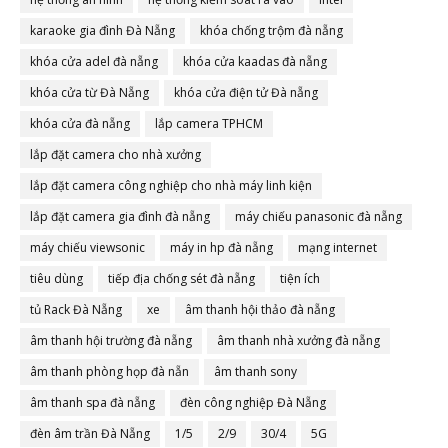
karaoke gia đình Đà Nẵng
khóa chống trộm đà nẵng
khóa cửa adel đà nẵng
khóa cửa kaadas đà nẵng
khóa cửa từ Đà Nẵng
khóa cửa điện tử Đà nẵng
khóa cửa đà nẵng
lắp camera TPHCM
lắp đặt camera cho nhà xưởng
lắp đặt camera công nghiệp cho nhà máy linh kiện
lắp đặt camera gia đình đà nẵng
máy chiếu panasonic đà nẵng
máy chiếu viewsonic
máy in hp đà nẵng
mạng internet
tiêu dùng
tiếp địa chống sét đà nẵng
tiện ích
tủ Rack Đà Nẵng
xe
âm thanh hội thảo đà nẵng
âm thanh hội trường đà nẵng
âm thanh nhà xưởng đà nẵng
âm thanh phòng họp đà nẵn
âm thanh sony
âm thanh spa đà nẵng
đèn công nghiệp Đà Nẵng
đèn âm trần Đà Nẵng
1/5
2/9
30/4
5G