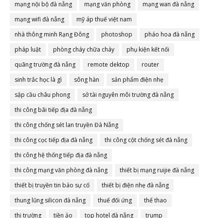
mạng nội bộ đà nẵng
mạng văn phòng
mạng wan đà nẵng
mạng wifi đà nẵng
mỹ áp thuế việt nam
nhà thông minh Rạng Đông
photoshop
pháo hoa đà nẵng
pháp luật
phòng cháy chữa cháy
phụ kiện kết nối
quãng trường đà nẵng
remote dektop
router
sinh trắc học là gì
sông hàn
sản phẩm điện nhẹ
sập cầu châu phong
sở tài nguyên môi trường đà nẵng
thi công bãi tiếp địa đà nẵng
thi công chống sét lan truyền Đà Nẵng
thi công cọc tiếp địa đà nẵng
thi công cột chống sét đà nẵng
thi công hệ thống tiếp địa đà nẵng
thi công mạng văn phòng đà nẵng
thiết bị mạng ruijie đà nẵng
thiết bị truyền tin báo sự cố
thiết bị điện nhẹ đà nẵng
thung lũng silicon đà nẵng
thuế đối ứng
thể thao
thị trường
tiền ảo
top hotel đà nẵng
trump