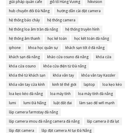
giải pháp quán cafe
giỗ tổ Hùng Vương
hikvision
hub chuyển đổi Đà Nẵng
hướng dẫn cài đặt camera
hệ thống báo cháy
hệ thống camera
hệ thống loa âm trần đà nẵng
hệ thống truyền hình
hệ thống âm thanh
học kế toán
học kết toán đà nẵng
iphone
khoa học quân sự
khách sạn tốt ở đà nẵng
khách sạn đà nẵng
kháo cửa osuno đà nẵng
khóa cửa
khóa cửa osuno
khóa cửa điện từ Đà nẵng
khóa thẻ từ khách sạn
khóa vân tay
khóa vân tay Kassler
khóa vân tay cửa kính
kinh tế thế giới
laptop
loa kẹo kéo
loa kẹo kéo đà nẵng
loa máy tính
loa máy tính đà nẵng
lumi
lumi Đà Nẵng
luật đất đai
làm sao để wifi mạnh
lắp camera farmstay đà nẵng
lắp camera imou đà nẵng camera đà nẵng
lắp camera ở đà lạt
lắp đặt camera
lắp đặt camera AI tại Đà Nẵng