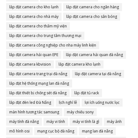
lắp đặt camera cho kho lạnh
lắp đặt camera cho ngân hàng
lắp đặt camera cho nhà máy
lắp đặt camera cho sân bóng
lắp đặt camera cho thẩm mỹ viện
lắp đặt camera cho trung tâm thương mại
lắp đặt camera công nghiệp cho nha máy linh kiện
lắp đặt camera hải quan EPE
lắp đặt camera hải quan đà nẵng
lắp đặt camera kbvision
lắp đặt camera kho lạnh
lắp đặt camera trang trại đà nẵng
lắp đặt camera tại đà nẵng
lắp đặt hệ thống mạng lan đà nẵng
lắp đặt thiết bị chống sét đà nẵng
lắp đặt tủ rack
lắp đặt đèn led Đà Nẵng
lịch nghỉ lễ
lợi ích uống nước lọc
màn hình tương tác samsung
máy chiếu sony
máy tính đà nẵng
máy vi tính
máy vi tính là gì
máy ảnh
mô hình osi
mạng cục bộ đà nẵng
mạng lan đà nẵng