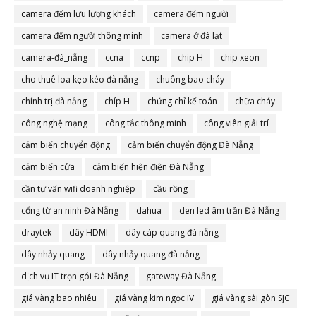
camera đếm lưu lượng khách
camera đếm người
camera đếm người thông minh
camera ở đà lạt
camera-đà_nẵng
ccna
ccnp
chip H
chip xeon
cho thuê loa kẹo kéo đà nẵng
chuông bao cháy
chính trị đà nẵng
chíp H
chứng chỉ kế toán
chữa cháy
công nghệ mạng
công tắc thông minh
công viên giải trí
cảm biến chuyển động
cảm biến chuyển động Đà Nẵng
cảm biến cửa
cảm biến hiện điện Đà Nẵng
cần tư vấn wifi doanh nghiệp
cầu rồng
cổng từ an ninh Đà Nẵng
dahua
den led âm trần Đà Nẵng
draytek
dây HDMI
dây cáp quang đà nẵng
dây nhảy quang
dây nhảy quang đà nẵng
dịch vụ IT trọn gói Đà Nẵng
gateway Đà Nẵng
giá vàng bao nhiêu
giá vàng kim ngọc IV
giá vàng sài gòn SJC