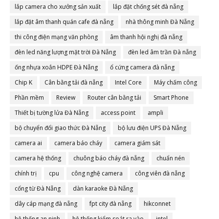
lắp camera cho xưởng sản xuất
lắp đặt chống sét đà nẵng
lắp đặt âm thanh quán cafe đà nẵng
nhà thông minh Đà Nẵng
thi công điện mạng văn phòng
âm thanh hội nghị đà nẵng
đèn led năng lượng mặt trời Đà Nẵng
đèn led âm trần Đà nẵng
ống nhựa xoắn HDPE Đà Nẵng
ổ cứng camera đà nẵng
Chip K
Cân bằng tải đà nẵng
Intel Core
Máy chấm công
Phần mềm
Review
Router cân bằng tải
Smart Phone
Thiết bị tường lửa Đà Nẵng
access point
ampli
bộ chuyển đổi giao thức Đà Nẵng
bộ lưu điện UPS Đà Nẵng
camera ai
camera báo cháy
camera giám sát
camera hệ thống
chuông báo cháy đà nẵng
chuẩn nén
chính trị
cpu
công nghệ camera
công viên đà nẵng
cổng từ Đà Nẵng
dàn karaoke Đà Nẵng
dây cáp mạng đà nẵng
fpt city đà nẵng
hikconnet
hệ thống an ninh
hệ thống kiểm soát ra vào
intel