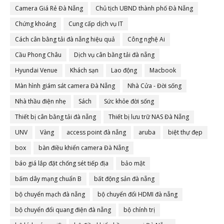
Camera Giá Rẻ Đà Nẵng
Chủ tịch UBND thành phố Đà Nẵng
Chứng khoáng
Cung cấp dịch vụ IT
Cách cân bằng tải đà nẵng hiệu quả
Công nghệ Ai
Cầu Phong Châu
Dịch vụ cân bằng tải đà nẵng
Hyundai Venue
Khách sạn
Lao động
Macbook
Màn hình giám sát camera Đà Nẵng
Nhà Cửa - Đời sống
Nhà thầu điện nhẹ
Sách
Sức khỏe đời sống
Thiết bị cân bằng tải đà nẵng
Thiết bị lưu trữ NAS Đà Nẵng
UNV
Vàng
access point đà nẵng
aruba
biệt thự đẹp
box
bàn điều khiển camera Đà Nẵng
báo giá lắp đặt chống sét tiếp địa
bảo mật
bấm dây mạng chuẩn B
bất động sản đà nẵng
bộ chuyển mạch đà nẵng
bộ chuyển đổi HDMI đà nẵng
bộ chuyển đổi quang điện đà nẵng
bộ chính trị