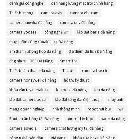
đánh giá công nghệ
đèn năng lượng mặt trời chính hãng
Thiết bị mạng
camera axis
camera ebitcam
camera hanwha đà nẵng
camera unv đà nẵng
camera yoosee
công nghệ wifi
lắp đặt barie đà nẵng
máy chấm công ronald jack Đà nẵng
âm thanh phòng họp đà nẵng
địa điểm du lịch Đà Nẵng
ống nhựa HDPE Đà Nẵng
Smart Tivi
Thiết bị âm thanh đà nẵng
Tin tức
camera bosch
camera honeywell đà nẵng
hỗ trợ kỹ thuật
khóa vân tay metalock
loa bose đà nẵng
loa đà nẵng
lắp đặt camera bosch
lắp đặt tổng đài điện thoại
máy tính
mạng doanh nghiệp
nhà thông minh
robot hút bụi
wifi
Router cân bằng tải Đà nẵng
android tv box
barie đà nẵng
camera advidia
camera chất lượng mỹ tại đà nẵng
công nghệ bán dẫn
giá vàng
khóa cửa hexa Đà Nẵng