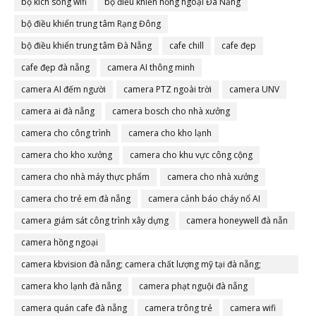
bộ kích sóng wifi
bộ điều khiển hồng ngoại Đà Nẵng
bộ điều khiển trung tâm Rạng Đông
bộ điều khiển trung tâm Đà Nẵng
cafe chill
cafe đẹp
cafe đẹp đà nẵng
camera AI thông minh
camera AI đếm người
camera PTZ ngoài trời
camera UNV
camera ai đà nẵng
camera bosch cho nhà xưởng
camera cho công trình
camera cho kho lạnh
camera cho kho xưởng
camera cho khu vực công cộng
camera cho nhà máy thực phẩm
camera cho nhà xưởng
camera cho trẻ em đà nẵng
camera cảnh báo cháy nổ AI
camera giám sát công trình xây dựng
camera honeywell đà nẵn
camera hồng ngoại
camera kbvision đà nẵng; camera chất lượng mỹ tại đà nẵng;
camera đà nẵng
camera kho lạnh đà nẵng
camera phạt nguội đà nẵng
camera quán cafe đà nẵng
camera trông trẻ
camera wifi