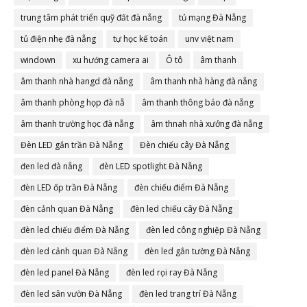
trung tâm phát triển quỹ đất đà nẵng
tủ mạng Đà Nẵng
tủ điện nhẹ đà nẵng
tự học kế toán
unv việt nam
windown
xu hướng camera ai
Ô tô
âm thanh
âm thanh nhà hangd đà nẵng
âm thanh nhà hàng đà nẵng
âm thanh phòng họp đà nẵ
âm thanh thông báo đà nẵng
âm thanh trường học đà nẵng
âm thnah nhà xưởng đà nẵng
Đèn LED gắn trần Đà Nẵng
Đèn chiếu cây Đà Nẵng
đen led đà nẵng
đèn LED spotlight Đà Nẵng
đèn LED ốp trần Đà Nẵng
đèn chiếu điểm Đà Nẵng
đèn cảnh quan Đà Nẵng
đèn led chiếu cây Đà Nẵng
đèn led chiếu điểm Đà Nẵng
đèn led công nghiệp Đà Nẵng
đèn led cảnh quan Đà Nẵng
đèn led gắn tường Đà Nẵng
đèn led panel Đà Nẵng
đèn led rọi ray Đà Nẵng
đèn led sân vườn Đà Nẵng
đèn led trang trí Đà Nẵng