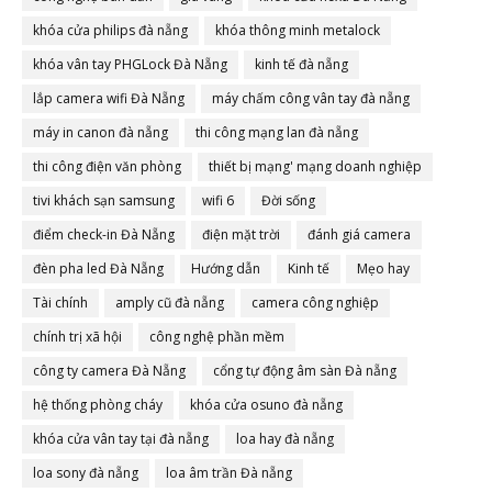
khóa cửa philips đà nẵng
khóa thông minh metalock
khóa vân tay PHGLock Đà Nẵng
kinh tế đà nẵng
lắp camera wifi Đà Nẵng
máy chấm công vân tay đà nẵng
máy in canon đà nẵng
thi công mạng lan đà nẵng
thi công điện văn phòng
thiết bị mạng' mạng doanh nghiệp
tivi khách sạn samsung
wifi 6
Đời sống
điểm check-in Đà Nẵng
điện mặt trời
đánh giá camera
đèn pha led Đà Nẵng
Hướng dẫn
Kinh tế
Mẹo hay
Tài chính
amply cũ đà nẵng
camera công nghiệp
chính trị xã hội
công nghệ phần mềm
công ty camera Đà Nẵng
cổng tự động âm sàn Đà nẵng
hệ thống phòng cháy
khóa cửa osuno đà nẵng
khóa cửa vân tay tại đà nẵng
loa hay đà nẵng
loa sony đà nẵng
loa âm trần Đà nẵng