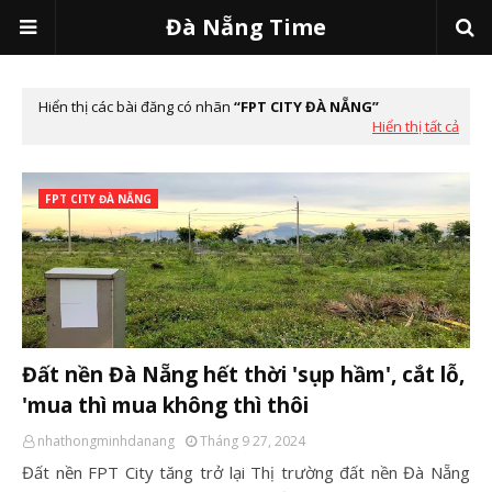
Đà Nẵng Time
Hiển thị các bài đăng có nhãn
FPT CITY ĐÀ NẴNG
Hiển thị tất cả
FPT CITY ĐÀ NẴNG
Đất nền Đà Nẵng hết thời 'sụp hầm', cắt lỗ,
'mua thì mua không thì thôi
nhathongminhdanang
Tháng 9 27, 2024
Đất nền FPT City tăng trở lại Thị trường đất nền Đà Nẵng