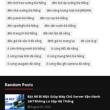
đèn led treo tường Đà Nẵng
đèn led ốp tường Đà Nẵng
đèn nhà xưởng Đà Nẵng
đèn năng lượng mặt trời JINDIAN
đèn panel Đà Nẵng
đèn rọi ray Đà Nẵng
đèn spotlight Đà Nẵng
đèn sân vườn Đà Nẵng
đèn trang trí Đà Nẵng
đất nền fpt đà nẵng
đấu giá tài sản ở đà nẵng
định giá trị mang lại
đố cửa là gì
ổ cắm thông minh Đà Nẵng
ổ cứng WD đà nẵng
ổ cứng máy tính đà nẵng
ổ cứng mạng NAS Đà Nẵng
ổ cứng seagate đà nẵng
ổ cứng đầu ghi camera đà nẵng
Random Posts
Bật Mí Bí Mật Giúp Máy Chủ Server Vận Hành
24/7 Không Lo Sập Hệ Thống
August 03, 2026