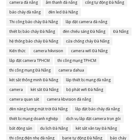
camera đà nẵng
âm thanh đà nẵng
cổng tự động Đà Nẵng
báo cháy đà nẵng
đèn led Đà Nẵng
Thi công báo cháy Đà Nẵng
lắp đặt camera đà nẵng
thiết bị báo cháy Đà Nẵng
đèn chiếu sáng Đà Nẵng
Đà Nẵng
hệ thống báo cháy Đà Nẵng
cửa chống cháy Đà Nẵng
Kiến thức
camera hikvision
camera wifi Đà Nẵng
lắp đặt camera TPHCM
thi công mạng TPHCM
thi công mạng Đà Nẵng
camera dahua
két sắt thông minh Đà Nẵng
lắp thiết bị mạng đà nẵng
camera
két sắt Đà Nẵng
bộ phát wifi Đà Nẵng
camera quan sát
camera kbvision đà nẵng
đèn năng lượng mặt trời Đà Nẵng
lắp đặt báo cháy đà nẵng
thiết bị mạng doanh nghiệp
dịch vụ lắp đặt camera trọn gói
bất động sản
du lịch Đà Nẵng
két sắt vân tay Đà Nẵng
thi công điện nhẹ đà nẵng
barie tự động Đà Nẵng
báo cháy