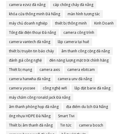
camera ezviz đà nẵng
cáp chống cháy đà nẵng
khóa cửa thông minh Đà Nẵng
màn hình tương tác
máy chủ doanh nghiệp
thiết bị thông minh
Kinh Doanh
Tổng đài điện thoại Đà nẵng
camera công trình
camera vantech đà nẵng
lắp camera tại huế
thiết bị truyền tin báo cháy
âm thanh công cộng đà nẵng
đánh giá công nghệ
đèn năng lượng mặt trời chính hãng
Thiết bị mạng
camera axis
camera ebitcam
camera hanwha đà nẵng
camera unv đà nẵng
camera yoosee
công nghệ wifi
lắp đặt barie đà nẵng
máy chấm công ronald jack Đà nẵng
âm thanh phòng họp đà nẵng
địa điểm du lịch Đà Nẵng
ống nhựa HDPE Đà Nẵng
Smart Tivi
Thiết bị âm thanh đà nẵng
Tin tức
camera bosch