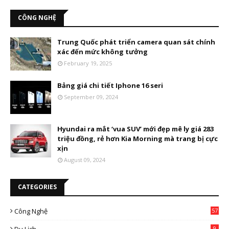
CÔNG NGHỆ
Trung Quốc phát triển camera quan sát chính
xác đến mức không tưởng
February 19, 2025
Bảng giá chi tiết Iphone 16 seri
September 09, 2024
Hyundai ra mắt ‘vua SUV’ mới đẹp mê ly giá 283
triệu đồng, rẻ hơn Kia Morning mà trang bị cực
xịn
August 09, 2024
CATEGORIES
Công Nghệ
57
9