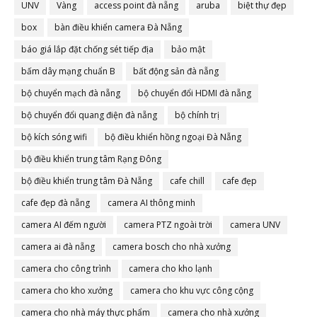
UNV
Vàng
access point đà nẵng
aruba
biệt thự đẹp
box
bàn điều khiển camera Đà Nẵng
báo giá lắp đặt chống sét tiếp địa
bảo mật
bấm dây mạng chuẩn B
bất động sản đà nẵng
bộ chuyển mạch đà nẵng
bộ chuyển đổi HDMI đà nẵng
bộ chuyển đổi quang điện đà nẵng
bộ chính trị
bộ kích sóng wifi
bộ điều khiển hồng ngoại Đà Nẵng
bộ điều khiển trung tâm Rạng Đông
bộ điều khiển trung tâm Đà Nẵng
cafe chill
cafe đẹp
cafe đẹp đà nẵng
camera AI thông minh
camera AI đếm người
camera PTZ ngoài trời
camera UNV
camera ai đà nẵng
camera bosch cho nhà xưởng
camera cho công trình
camera cho kho lạnh
camera cho kho xưởng
camera cho khu vực công cộng
camera cho nhà máy thực phẩm
camera cho nhà xưởng