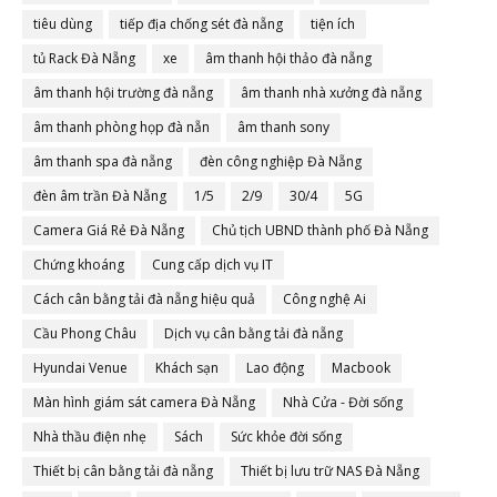
tiêu dùng
tiếp địa chống sét đà nẵng
tiện ích
tủ Rack Đà Nẵng
xe
âm thanh hội thảo đà nẵng
âm thanh hội trường đà nẵng
âm thanh nhà xưởng đà nẵng
âm thanh phòng họp đà nẵn
âm thanh sony
âm thanh spa đà nẵng
đèn công nghiệp Đà Nẵng
đèn âm trần Đà Nẵng
1/5
2/9
30/4
5G
Camera Giá Rẻ Đà Nẵng
Chủ tịch UBND thành phố Đà Nẵng
Chứng khoáng
Cung cấp dịch vụ IT
Cách cân bằng tải đà nẵng hiệu quả
Công nghệ Ai
Cầu Phong Châu
Dịch vụ cân bằng tải đà nẵng
Hyundai Venue
Khách sạn
Lao động
Macbook
Màn hình giám sát camera Đà Nẵng
Nhà Cửa - Đời sống
Nhà thầu điện nhẹ
Sách
Sức khỏe đời sống
Thiết bị cân bằng tải đà nẵng
Thiết bị lưu trữ NAS Đà Nẵng