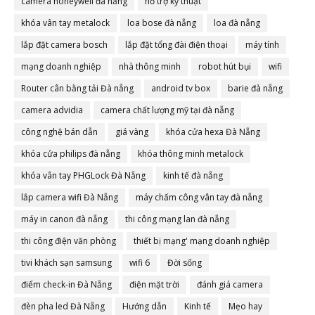
camera honeywell đà nẵng
hỗ trợ kỹ thuật
khóa vân tay metalock
loa bose đà nẵng
loa đà nẵng
lắp đặt camera bosch
lắp đặt tổng đài điện thoại
máy tính
mạng doanh nghiệp
nhà thông minh
robot hút bụi
wifi
Router cân bằng tải Đà nẵng
android tv box
barie đà nẵng
camera advidia
camera chất lượng mỹ tại đà nẵng
công nghệ bán dẫn
giá vàng
khóa cửa hexa Đà Nẵng
khóa cửa philips đà nẵng
khóa thông minh metalock
khóa vân tay PHGLock Đà Nẵng
kinh tế đà nẵng
lắp camera wifi Đà Nẵng
máy chấm công vân tay đà nẵng
máy in canon đà nẵng
thi công mạng lan đà nẵng
thi công điện văn phòng
thiết bị mạng' mạng doanh nghiệp
tivi khách sạn samsung
wifi 6
Đời sống
điểm check-in Đà Nẵng
điện mặt trời
đánh giá camera
đèn pha led Đà Nẵng
Hướng dẫn
Kinh tế
Mẹo hay