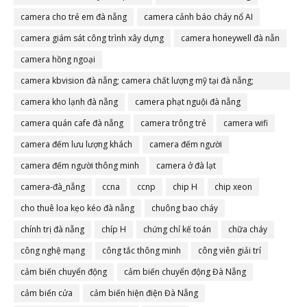
camera cho trẻ em đà nẵng
camera cảnh báo cháy nổ AI
camera giám sát công trình xây dựng
camera honeywell đà nẵn
camera hồng ngoại
camera kbvision đà nẵng; camera chất lượng mỹ tại đà nẵng;
camera đà nẵng
camera kho lạnh đà nẵng
camera phạt nguội đà nẵng
camera quán cafe đà nẵng
camera trông trẻ
camera wifi
camera đếm lưu lượng khách
camera đếm người
camera đếm người thông minh
camera ở đà lạt
camera-đà_nẵng
ccna
ccnp
chip H
chip xeon
cho thuê loa kẹo kéo đà nẵng
chuông bao cháy
chính trị đà nẵng
chíp H
chứng chỉ kế toán
chữa cháy
công nghệ mạng
công tắc thông minh
công viên giải trí
cảm biến chuyển động
cảm biến chuyển động Đà Nẵng
cảm biến cửa
cảm biến hiện điện Đà Nẵng