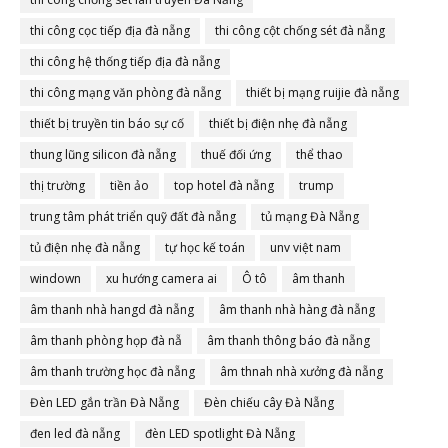
thi công cọc tiếp địa đà nẵng
thi công cột chống sét đà nẵng
thi công hệ thống tiếp địa đà nẵng
thi công mạng văn phòng đà nẵng
thiết bị mạng ruijie đà nẵng
thiết bị truyền tin báo sự cố
thiết bị điện nhẹ đà nẵng
thung lũng silicon đà nẵng
thuế đối ứng
thể thao
thị trường
tiền ảo
top hotel đà nẵng
trump
trung tâm phát triển quỹ đất đà nẵng
tủ mạng Đà Nẵng
tủ điện nhẹ đà nẵng
tự học kế toán
unv việt nam
windown
xu hướng camera ai
Ô tô
âm thanh
âm thanh nhà hangd đà nẵng
âm thanh nhà hàng đà nẵng
âm thanh phòng họp đà nẵ
âm thanh thông báo đà nẵng
âm thanh trường học đà nẵng
âm thnah nhà xưởng đà nẵng
Đèn LED gắn trần Đà Nẵng
Đèn chiếu cây Đà Nẵng
đen led đà nẵng
đèn LED spotlight Đà Nẵng