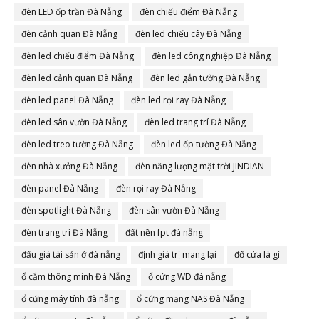
đèn LED ốp trần Đà Nẵng
đèn chiếu điểm Đà Nẵng
đèn cảnh quan Đà Nẵng
đèn led chiếu cây Đà Nẵng
đèn led chiếu điểm Đà Nẵng
đèn led công nghiệp Đà Nẵng
đèn led cảnh quan Đà Nẵng
đèn led gắn tường Đà Nẵng
đèn led panel Đà Nẵng
đèn led rọi ray Đà Nẵng
đèn led sân vườn Đà Nẵng
đèn led trang trí Đà Nẵng
đèn led treo tường Đà Nẵng
đèn led ốp tường Đà Nẵng
đèn nhà xưởng Đà Nẵng
đèn năng lượng mặt trời JINDIAN
đèn panel Đà Nẵng
đèn rọi ray Đà Nẵng
đèn spotlight Đà Nẵng
đèn sân vườn Đà Nẵng
đèn trang trí Đà Nẵng
đất nền fpt đà nẵng
đấu giá tài sản ở đà nẵng
định giá trị mang lại
đố cửa là gì
ổ cắm thông minh Đà Nẵng
ổ cứng WD đà nẵng
ổ cứng máy tính đà nẵng
ổ cứng mạng NAS Đà Nẵng