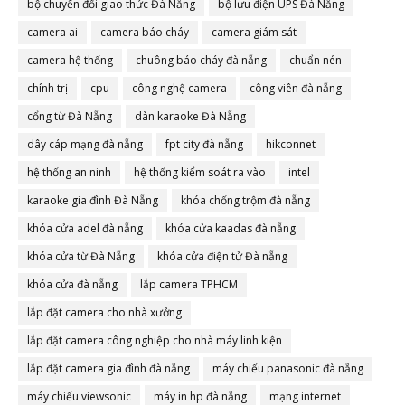
bộ chuyển đổi giao thức Đà Nẵng
bộ lưu điện UPS Đà Nẵng
camera ai
camera báo cháy
camera giám sát
camera hệ thống
chuông báo cháy đà nẵng
chuẩn nén
chính trị
cpu
công nghệ camera
công viên đà nẵng
cổng từ Đà Nẵng
dàn karaoke Đà Nẵng
dây cáp mạng đà nẵng
fpt city đà nẵng
hikconnet
hệ thống an ninh
hệ thống kiểm soát ra vào
intel
karaoke gia đình Đà Nẵng
khóa chống trộm đà nẵng
khóa cửa adel đà nẵng
khóa cửa kaadas đà nẵng
khóa cửa từ Đà Nẵng
khóa cửa điện tử Đà nẵng
khóa cửa đà nẵng
lắp camera TPHCM
lắp đặt camera cho nhà xưởng
lắp đặt camera công nghiệp cho nhà máy linh kiện
lắp đặt camera gia đình đà nẵng
máy chiếu panasonic đà nẵng
máy chiếu viewsonic
máy in hp đà nẵng
mạng internet