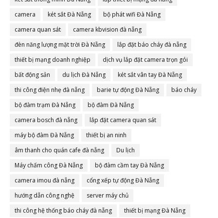
camera
két sắt Đà Nẵng
bộ phát wifi Đà Nẵng
camera quan sát
camera kbvision đà nẵng
đèn năng lượng mặt trời Đà Nẵng
lắp đặt báo cháy đà nẵng
thiết bị mạng doanh nghiệp
dịch vụ lắp đặt camera trọn gói
bất động sản
du lịch Đà Nẵng
két sắt vân tay Đà Nẵng
thi công điện nhẹ đà nẵng
barie tự động Đà Nẵng
báo cháy
bộ đàm trạm Đà Nẵng
bộ đàm Đà Nẵng
camera bosch đà nẵng
lắp đặt camera quan sát
máy bộ đàm Đà Nẵng
thiết bị an ninh
âm thanh cho quán cafe đà nẵng
Du lịch
Máy chấm công Đà Nẵng
bộ đàm cầm tay Đà Nẵng
camera imou đà nẵng
cổng xếp tự động Đà Nẵng
hướng dẫn công nghệ
server máy chủ
thi công hệ thống báo cháy đà nẵng
thiết bị mạng Đà Nẵng