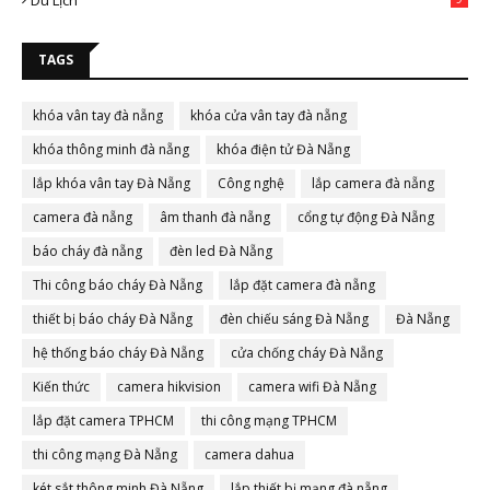
Du Lịch
TAGS
khóa vân tay đà nẵng
khóa cửa vân tay đà nẵng
khóa thông minh đà nẵng
khóa điện tử Đà Nẵng
lắp khóa vân tay Đà Nẵng
Công nghệ
lắp camera đà nẵng
camera đà nẵng
âm thanh đà nẵng
cổng tự động Đà Nẵng
báo cháy đà nẵng
đèn led Đà Nẵng
Thi công báo cháy Đà Nẵng
lắp đặt camera đà nẵng
thiết bị báo cháy Đà Nẵng
đèn chiếu sáng Đà Nẵng
Đà Nẵng
hệ thống báo cháy Đà Nẵng
cửa chống cháy Đà Nẵng
Kiến thức
camera hikvision
camera wifi Đà Nẵng
lắp đặt camera TPHCM
thi công mạng TPHCM
thi công mạng Đà Nẵng
camera dahua
két sắt thông minh Đà Nẵng
lắp thiết bị mạng đà nẵng