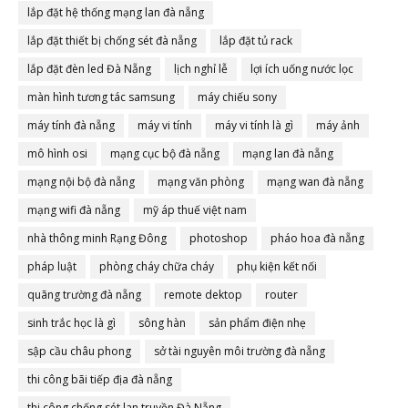
lắp đặt hệ thống mạng lan đà nẵng
lắp đặt thiết bị chống sét đà nẵng
lắp đặt tủ rack
lắp đặt đèn led Đà Nẵng
lịch nghỉ lễ
lợi ích uống nước lọc
màn hình tương tác samsung
máy chiếu sony
máy tính đà nẵng
máy vi tính
máy vi tính là gì
máy ảnh
mô hình osi
mạng cục bộ đà nẵng
mạng lan đà nẵng
mạng nội bộ đà nẵng
mạng văn phòng
mạng wan đà nẵng
mạng wifi đà nẵng
mỹ áp thuế việt nam
nhà thông minh Rạng Đông
photoshop
pháo hoa đà nẵng
pháp luật
phòng cháy chữa cháy
phụ kiện kết nối
quãng trường đà nẵng
remote dektop
router
sinh trắc học là gì
sông hàn
sản phẩm điện nhẹ
sập cầu châu phong
sở tài nguyên môi trường đà nẵng
thi công bãi tiếp địa đà nẵng
thi công chống sét lan truyền Đà Nẵng