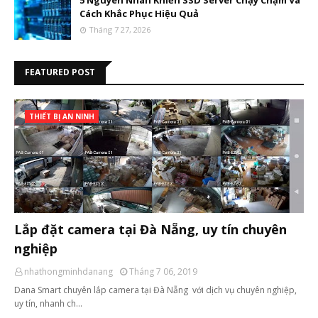
5 Nguyên Nhân Khiến SSD Server Chạy Chậm Và
Cách Khắc Phục Hiệu Quả
Tháng 7 27, 2026
FEATURED POST
THIẾT BỊ AN NINH
Lắp đặt camera tại Đà Nẵng, uy tín chuyên
nghiệp
nhathongminhdanang
Tháng 7 06, 2019
Dana Smart chuyên lắp camera tại Đà Nẵng với dịch vụ chuyên nghiệp,
uy tín, nhanh ch…