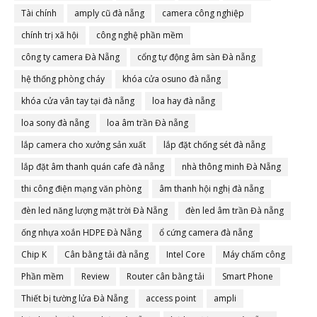
Tài chính
amply cũ đà nẵng
camera công nghiệp
chính trị xã hội
công nghệ phần mềm
công ty camera Đà Nẵng
cổng tự động âm sàn Đà nẵng
hệ thống phòng cháy
khóa cửa osuno đà nẵng
khóa cửa vân tay tại đà nẵng
loa hay đà nẵng
loa sony đà nẵng
loa âm trần Đà nẵng
lắp camera cho xưởng sản xuất
lắp đặt chống sét đà nẵng
lắp đặt âm thanh quán cafe đà nẵng
nhà thông minh Đà Nẵng
thi công điện mạng văn phòng
âm thanh hội nghị đà nẵng
đèn led năng lượng mặt trời Đà Nẵng
đèn led âm trần Đà nẵng
ống nhựa xoắn HDPE Đà Nẵng
ổ cứng camera đà nẵng
Chip K
Cân bằng tải đà nẵng
Intel Core
Máy chấm công
Phần mềm
Review
Router cân bằng tải
Smart Phone
Thiết bị tường lửa Đà Nẵng
access point
ampli