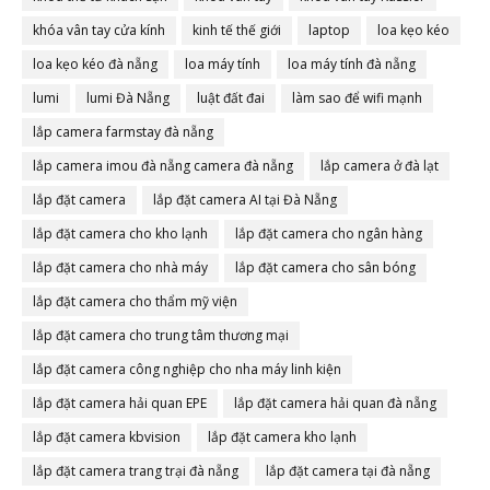
khóa vân tay cửa kính
kinh tế thế giới
laptop
loa kẹo kéo
loa kẹo kéo đà nẵng
loa máy tính
loa máy tính đà nẵng
lumi
lumi Đà Nẵng
luật đất đai
làm sao để wifi mạnh
lắp camera farmstay đà nẵng
lắp camera imou đà nẵng camera đà nẵng
lắp camera ở đà lạt
lắp đặt camera
lắp đặt camera AI tại Đà Nẵng
lắp đặt camera cho kho lạnh
lắp đặt camera cho ngân hàng
lắp đặt camera cho nhà máy
lắp đặt camera cho sân bóng
lắp đặt camera cho thẩm mỹ viện
lắp đặt camera cho trung tâm thương mại
lắp đặt camera công nghiệp cho nha máy linh kiện
lắp đặt camera hải quan EPE
lắp đặt camera hải quan đà nẵng
lắp đặt camera kbvision
lắp đặt camera kho lạnh
lắp đặt camera trang trại đà nẵng
lắp đặt camera tại đà nẵng