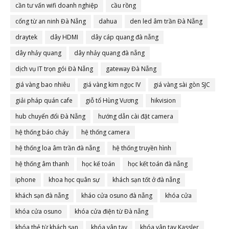
cần tư vấn wifi doanh nghiệp
cầu rồng
cổng từ an ninh Đà Nẵng
dahua
den led âm trần Đà Nẵng
draytek
dây HDMI
dây cáp quang đà nẵng
dây nhảy quang
dây nhảy quang đà nẵng
dịch vụ IT trọn gói Đà Nẵng
gateway Đà Nẵng
giá vàng bao nhiêu
giá vàng kim ngọc IV
giá vàng sài gòn SJC
giải pháp quán cafe
giỗ tổ Hùng Vương
hikvision
hub chuyển đổi Đà Nẵng
hướng dẫn cài đặt camera
hệ thống báo cháy
hệ thống camera
hệ thống loa âm trần đà nẵng
hệ thống truyền hình
hệ thống âm thanh
học kế toán
học kết toán đà nẵng
iphone
khoa học quân sự
khách sạn tốt ở đà nẵng
khách sạn đà nẵng
kháo cửa osuno đà nẵng
khóa cửa
khóa cửa osuno
khóa cửa điện từ Đà nẵng
khóa thẻ từ khách sạn
khóa vân tay
khóa vân tay Kassler