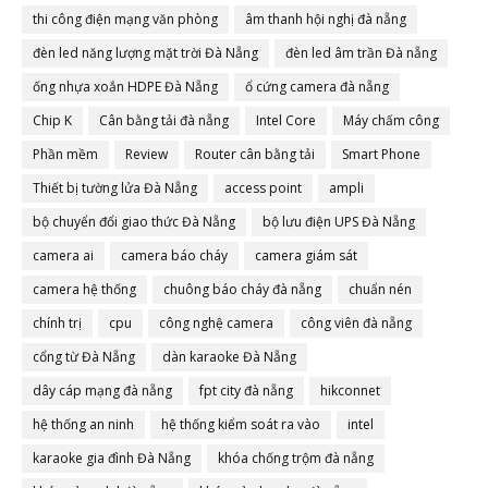
thi công điện mạng văn phòng
âm thanh hội nghị đà nẵng
đèn led năng lượng mặt trời Đà Nẵng
đèn led âm trần Đà nẵng
ống nhựa xoắn HDPE Đà Nẵng
ổ cứng camera đà nẵng
Chip K
Cân bằng tải đà nẵng
Intel Core
Máy chấm công
Phần mềm
Review
Router cân bằng tải
Smart Phone
Thiết bị tường lửa Đà Nẵng
access point
ampli
bộ chuyển đổi giao thức Đà Nẵng
bộ lưu điện UPS Đà Nẵng
camera ai
camera báo cháy
camera giám sát
camera hệ thống
chuông báo cháy đà nẵng
chuẩn nén
chính trị
cpu
công nghệ camera
công viên đà nẵng
cổng từ Đà Nẵng
dàn karaoke Đà Nẵng
dây cáp mạng đà nẵng
fpt city đà nẵng
hikconnet
hệ thống an ninh
hệ thống kiểm soát ra vào
intel
karaoke gia đình Đà Nẵng
khóa chống trộm đà nẵng