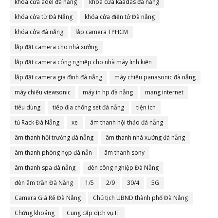
khóa cửa adel đà nẵng
khóa cửa kaadas đà nẵng
khóa cửa từ Đà Nẵng
khóa cửa điện tử Đà nẵng
khóa cửa đà nẵng
lắp camera TPHCM
lắp đặt camera cho nhà xưởng
lắp đặt camera công nghiệp cho nhà máy linh kiện
lắp đặt camera gia đình đà nẵng
máy chiếu panasonic đà nẵng
máy chiếu viewsonic
máy in hp đà nẵng
mạng internet
tiêu dùng
tiếp địa chống sét đà nẵng
tiện ích
tủ Rack Đà Nẵng
xe
âm thanh hội thảo đà nẵng
âm thanh hội trường đà nẵng
âm thanh nhà xưởng đà nẵng
âm thanh phòng họp đà nẵn
âm thanh sony
âm thanh spa đà nẵng
đèn công nghiệp Đà Nẵng
đèn âm trần Đà Nẵng
1/5
2/9
30/4
5G
Camera Giá Rẻ Đà Nẵng
Chủ tịch UBND thành phố Đà Nẵng
Chứng khoáng
Cung cấp dịch vụ IT