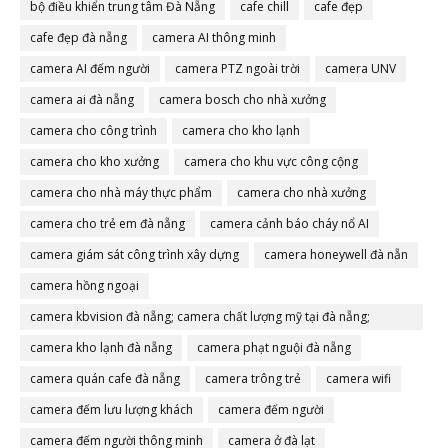
bộ điều khiển trung tâm Đà Nẵng
cafe chill
cafe đẹp
cafe đẹp đà nẵng
camera AI thông minh
camera AI đếm người
camera PTZ ngoài trời
camera UNV
camera ai đà nẵng
camera bosch cho nhà xưởng
camera cho công trình
camera cho kho lạnh
camera cho kho xưởng
camera cho khu vực công cộng
camera cho nhà máy thực phẩm
camera cho nhà xưởng
camera cho trẻ em đà nẵng
camera cảnh báo cháy nổ AI
camera giám sát công trình xây dựng
camera honeywell đà nẵn
camera hồng ngoại
camera kbvision đà nẵng; camera chất lượng mỹ tại đà nẵng;
camera đà nẵng
camera kho lạnh đà nẵng
camera phạt nguội đà nẵng
camera quán cafe đà nẵng
camera trông trẻ
camera wifi
camera đếm lưu lượng khách
camera đếm người
camera đếm người thông minh
camera ở đà lạt