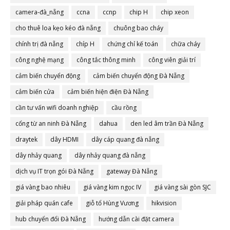
camera-đà_nẵng
ccna
ccnp
chip H
chip xeon
cho thuê loa kẹo kéo đà nẵng
chuông bao cháy
chính trị đà nẵng
chíp H
chứng chỉ kế toán
chữa cháy
công nghệ mạng
công tắc thông minh
công viên giải trí
cảm biến chuyển động
cảm biến chuyển động Đà Nẵng
cảm biến cửa
cảm biến hiện điện Đà Nẵng
cần tư vấn wifi doanh nghiệp
cầu rồng
cổng từ an ninh Đà Nẵng
dahua
den led âm trần Đà Nẵng
draytek
dây HDMI
dây cáp quang đà nẵng
dây nhảy quang
dây nhảy quang đà nẵng
dịch vụ IT trọn gói Đà Nẵng
gateway Đà Nẵng
giá vàng bao nhiêu
giá vàng kim ngọc IV
giá vàng sài gòn SJC
giải pháp quán cafe
giỗ tổ Hùng Vương
hikvision
hub chuyển đổi Đà Nẵng
hướng dẫn cài đặt camera