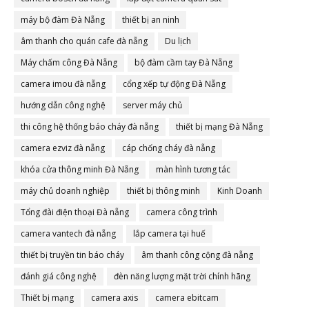
máy bộ đàm Đà Nẵng
thiết bị an ninh
âm thanh cho quán cafe đà nẵng
Du lịch
Máy chấm công Đà Nẵng
bộ đàm cầm tay Đà Nẵng
camera imou đà nẵng
cổng xếp tự động Đà Nẵng
hướng dẫn công nghệ
server máy chủ
thi công hệ thống báo cháy đà nẵng
thiết bị mạng Đà Nẵng
camera ezviz đà nẵng
cáp chống cháy đà nẵng
khóa cửa thông minh Đà Nẵng
màn hình tương tác
máy chủ doanh nghiệp
thiết bị thông minh
Kinh Doanh
Tổng đài điện thoại Đà nẵng
camera công trình
camera vantech đà nẵng
lắp camera tại huế
thiết bị truyền tin báo cháy
âm thanh công cộng đà nẵng
đánh giá công nghệ
đèn năng lượng mặt trời chính hãng
Thiết bị mạng
camera axis
camera ebitcam