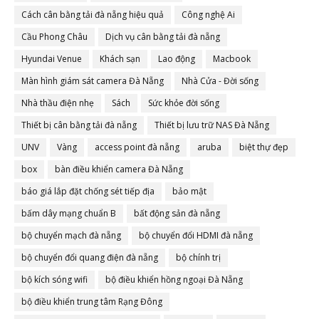
Cách cân bằng tải đà nẵng hiệu quả
Công nghệ Ai
Cầu Phong Châu
Dịch vụ cân bằng tải đà nẵng
Hyundai Venue
Khách sạn
Lao động
Macbook
Màn hình giám sát camera Đà Nẵng
Nhà Cửa - Đời sống
Nhà thầu điện nhẹ
Sách
Sức khỏe đời sống
Thiết bị cân bằng tải đà nẵng
Thiết bị lưu trữ NAS Đà Nẵng
UNV
Vàng
access point đà nẵng
aruba
biệt thự đẹp
box
bàn điều khiển camera Đà Nẵng
báo giá lắp đặt chống sét tiếp địa
bảo mật
bấm dây mạng chuẩn B
bất động sản đà nẵng
bộ chuyển mạch đà nẵng
bộ chuyển đổi HDMI đà nẵng
bộ chuyển đổi quang điện đà nẵng
bộ chính trị
bộ kích sóng wifi
bộ điều khiển hồng ngoại Đà Nẵng
bộ điều khiển trung tâm Rạng Đông