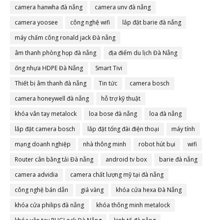
camera hanwha đà nẵng
camera unv đà nẵng
camera yoosee
công nghệ wifi
lắp đặt barie đà nẵng
máy chấm công ronald jack Đà nẵng
âm thanh phòng họp đà nẵng
địa điểm du lịch Đà Nẵng
ống nhựa HDPE Đà Nẵng
Smart Tivi
Thiết bị âm thanh đà nẵng
Tin tức
camera bosch
camera honeywell đà nẵng
hỗ trợ kỹ thuật
khóa vân tay metalock
loa bose đà nẵng
loa đà nẵng
lắp đặt camera bosch
lắp đặt tổng đài điện thoại
máy tính
mạng doanh nghiệp
nhà thông minh
robot hút bụi
wifi
Router cân bằng tải Đà nẵng
android tv box
barie đà nẵng
camera advidia
camera chất lượng mỹ tại đà nẵng
công nghệ bán dẫn
giá vàng
khóa cửa hexa Đà Nẵng
khóa cửa philips đà nẵng
khóa thông minh metalock