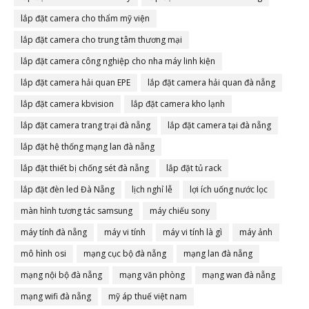
lắp đặt camera cho thẩm mỹ viện
lắp đặt camera cho trung tâm thương mại
lắp đặt camera công nghiệp cho nha máy linh kiện
lắp đặt camera hải quan EPE
lắp đặt camera hải quan đà nẵng
lắp đặt camera kbvision
lắp đặt camera kho lạnh
lắp đặt camera trang trại đà nẵng
lắp đặt camera tại đà nẵng
lắp đặt hệ thống mạng lan đà nẵng
lắp đặt thiết bị chống sét đà nẵng
lắp đặt tủ rack
lắp đặt đèn led Đà Nẵng
lịch nghỉ lễ
lợi ích uống nước lọc
màn hình tương tác samsung
máy chiếu sony
máy tính đà nẵng
máy vi tính
máy vi tính là gì
máy ảnh
mô hình osi
mạng cục bộ đà nẵng
mạng lan đà nẵng
mạng nội bộ đà nẵng
mạng văn phòng
mạng wan đà nẵng
mạng wifi đà nẵng
mỹ áp thuế việt nam