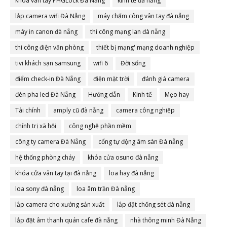
khóa vân tay PHGLock Đà Nẵng
kinh tế đà nẵng
lắp camera wifi Đà Nẵng
máy chấm công vân tay đà nẵng
máy in canon đà nẵng
thi công mạng lan đà nẵng
thi công điện văn phòng
thiết bị mạng' mạng doanh nghiệp
tivi khách sạn samsung
wifi 6
Đời sống
điểm check-in Đà Nẵng
điện mặt trời
đánh giá camera
đèn pha led Đà Nẵng
Hướng dẫn
Kinh tế
Mẹo hay
Tài chính
amply cũ đà nẵng
camera công nghiệp
chính trị xã hội
công nghệ phần mềm
công ty camera Đà Nẵng
cổng tự động âm sàn Đà nẵng
hệ thống phòng cháy
khóa cửa osuno đà nẵng
khóa cửa vân tay tại đà nẵng
loa hay đà nẵng
loa sony đà nẵng
loa âm trần Đà nẵng
lắp camera cho xưởng sản xuất
lắp đặt chống sét đà nẵng
lắp đặt âm thanh quán cafe đà nẵng
nhà thông minh Đà Nẵng