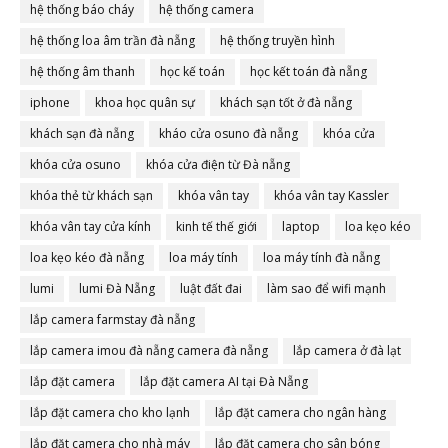
hệ thống báo cháy
hệ thống camera
hệ thống loa âm trần đà nẵng
hệ thống truyền hình
hệ thống âm thanh
học kế toán
học kết toán đà nẵng
iphone
khoa học quân sự
khách sạn tốt ở đà nẵng
khách sạn đà nẵng
kháo cửa osuno đà nẵng
khóa cửa
khóa cửa osuno
khóa cửa điện từ Đà nẵng
khóa thẻ từ khách sạn
khóa vân tay
khóa vân tay Kassler
khóa vân tay cửa kính
kinh tế thế giới
laptop
loa kẹo kéo
loa kẹo kéo đà nẵng
loa máy tính
loa máy tính đà nẵng
lumi
lumi Đà Nẵng
luật đất đai
làm sao để wifi mạnh
lắp camera farmstay đà nẵng
lắp camera imou đà nẵng camera đà nẵng
lắp camera ở đà lạt
lắp đặt camera
lắp đặt camera AI tại Đà Nẵng
lắp đặt camera cho kho lạnh
lắp đặt camera cho ngân hàng
lắp đặt camera cho nhà máy
lắp đặt camera cho sân bóng