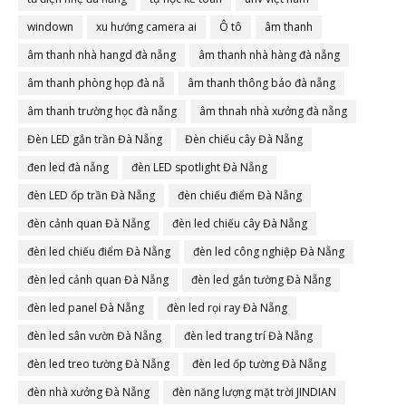
windown
xu hướng camera ai
Ô tô
âm thanh
âm thanh nhà hangd đà nẵng
âm thanh nhà hàng đà nẵng
âm thanh phòng họp đà nẵ
âm thanh thông báo đà nẵng
âm thanh trường học đà nẵng
âm thnah nhà xưởng đà nẵng
Đèn LED gắn trần Đà Nẵng
Đèn chiếu cây Đà Nẵng
đen led đà nẵng
đèn LED spotlight Đà Nẵng
đèn LED ốp trần Đà Nẵng
đèn chiếu điểm Đà Nẵng
đèn cảnh quan Đà Nẵng
đèn led chiếu cây Đà Nẵng
đèn led chiếu điểm Đà Nẵng
đèn led công nghiệp Đà Nẵng
đèn led cảnh quan Đà Nẵng
đèn led gắn tường Đà Nẵng
đèn led panel Đà Nẵng
đèn led rọi ray Đà Nẵng
đèn led sân vườn Đà Nẵng
đèn led trang trí Đà Nẵng
đèn led treo tường Đà Nẵng
đèn led ốp tường Đà Nẵng
đèn nhà xưởng Đà Nẵng
đèn năng lượng mặt trời JINDIAN