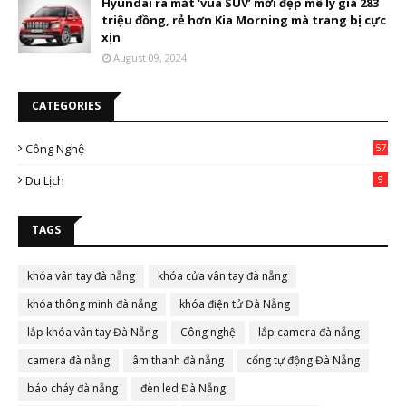
Hyundai ra mắt ‘vua SUV’ mới đẹp mê ly giá 283
triệu đồng, rẻ hơn Kia Morning mà trang bị cực
xịn
August 09, 2024
CATEGORIES
Công Nghệ
57
Du Lịch
9
TAGS
khóa vân tay đà nẵng
khóa cửa vân tay đà nẵng
khóa thông minh đà nẵng
khóa điện tử Đà Nẵng
lắp khóa vân tay Đà Nẵng
Công nghệ
lắp camera đà nẵng
camera đà nẵng
âm thanh đà nẵng
cổng tự động Đà Nẵng
báo cháy đà nẵng
đèn led Đà Nẵng