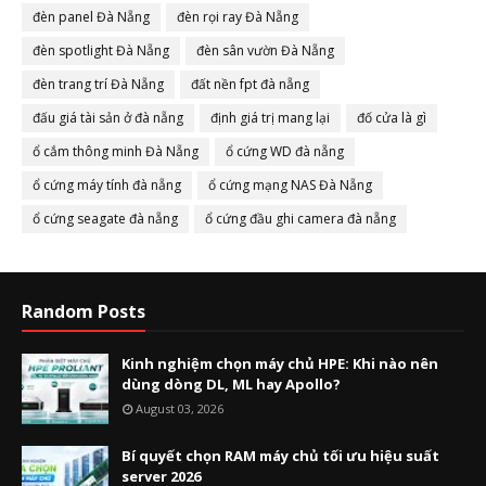
đèn panel Đà Nẵng
đèn rọi ray Đà Nẵng
đèn spotlight Đà Nẵng
đèn sân vườn Đà Nẵng
đèn trang trí Đà Nẵng
đất nền fpt đà nẵng
đấu giá tài sản ở đà nẵng
định giá trị mang lại
đố cửa là gì
ổ cắm thông minh Đà Nẵng
ổ cứng WD đà nẵng
ổ cứng máy tính đà nẵng
ổ cứng mạng NAS Đà Nẵng
ổ cứng seagate đà nẵng
ổ cứng đầu ghi camera đà nẵng
Random Posts
Kinh nghiệm chọn máy chủ HPE: Khi nào nên
dùng dòng DL, ML hay Apollo?
August 03, 2026
Bí quyết chọn RAM máy chủ tối ưu hiệu suất
server 2026