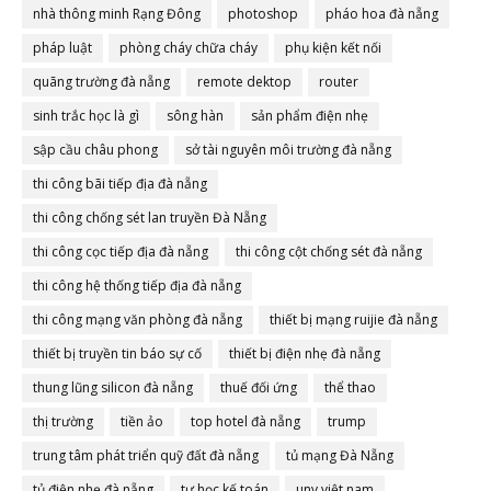
nhà thông minh Rạng Đông
photoshop
pháo hoa đà nẵng
pháp luật
phòng cháy chữa cháy
phụ kiện kết nối
quãng trường đà nẵng
remote dektop
router
sinh trắc học là gì
sông hàn
sản phẩm điện nhẹ
sập cầu châu phong
sở tài nguyên môi trường đà nẵng
thi công bãi tiếp địa đà nẵng
thi công chống sét lan truyền Đà Nẵng
thi công cọc tiếp địa đà nẵng
thi công cột chống sét đà nẵng
thi công hệ thống tiếp địa đà nẵng
thi công mạng văn phòng đà nẵng
thiết bị mạng ruijie đà nẵng
thiết bị truyền tin báo sự cố
thiết bị điện nhẹ đà nẵng
thung lũng silicon đà nẵng
thuế đối ứng
thể thao
thị trường
tiền ảo
top hotel đà nẵng
trump
trung tâm phát triển quỹ đất đà nẵng
tủ mạng Đà Nẵng
tủ điện nhẹ đà nẵng
tự học kế toán
unv việt nam