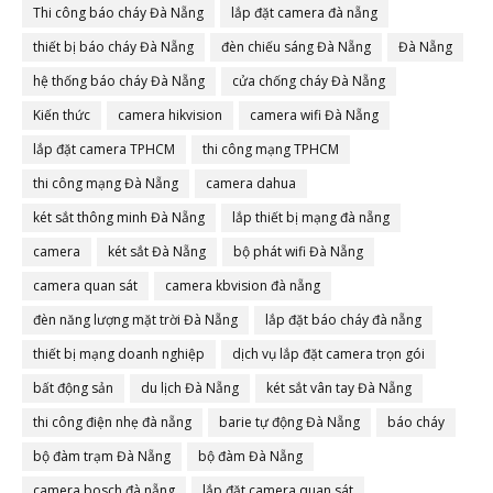
Thi công báo cháy Đà Nẵng
lắp đặt camera đà nẵng
thiết bị báo cháy Đà Nẵng
đèn chiếu sáng Đà Nẵng
Đà Nẵng
hệ thống báo cháy Đà Nẵng
cửa chống cháy Đà Nẵng
Kiến thức
camera hikvision
camera wifi Đà Nẵng
lắp đặt camera TPHCM
thi công mạng TPHCM
thi công mạng Đà Nẵng
camera dahua
két sắt thông minh Đà Nẵng
lắp thiết bị mạng đà nẵng
camera
két sắt Đà Nẵng
bộ phát wifi Đà Nẵng
camera quan sát
camera kbvision đà nẵng
đèn năng lượng mặt trời Đà Nẵng
lắp đặt báo cháy đà nẵng
thiết bị mạng doanh nghiệp
dịch vụ lắp đặt camera trọn gói
bất động sản
du lịch Đà Nẵng
két sắt vân tay Đà Nẵng
thi công điện nhẹ đà nẵng
barie tự động Đà Nẵng
báo cháy
bộ đàm trạm Đà Nẵng
bộ đàm Đà Nẵng
camera bosch đà nẵng
lắp đặt camera quan sát