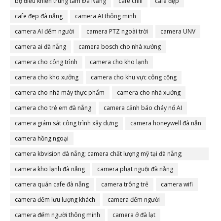
bộ điều khiển trung tâm Đà Nẵng
cafe chill
cafe đẹp
cafe đẹp đà nẵng
camera AI thông minh
camera AI đếm người
camera PTZ ngoài trời
camera UNV
camera ai đà nẵng
camera bosch cho nhà xưởng
camera cho công trình
camera cho kho lạnh
camera cho kho xưởng
camera cho khu vực công cộng
camera cho nhà máy thực phẩm
camera cho nhà xưởng
camera cho trẻ em đà nẵng
camera cảnh báo cháy nổ AI
camera giám sát công trình xây dựng
camera honeywell đà nẵn
camera hồng ngoại
camera kbvision đà nẵng; camera chất lượng mỹ tại đà nẵng;
camera đà nẵng
camera kho lạnh đà nẵng
camera phạt nguội đà nẵng
camera quán cafe đà nẵng
camera trông trẻ
camera wifi
camera đếm lưu lượng khách
camera đếm người
camera đếm người thông minh
camera ở đà lạt