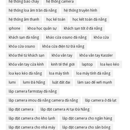
hệ thống báo cháy
hệ thống camera
hệ thống loa âm trần đà nẵng
hệ thống truyền hình
hệ thống âm thanh
học kế toán
học kết toán đà nẵng
iphone
khoa học quân sự
khách sạn tốt ở đà nẵng
khách sạn đà nẵng
kháo cửa osuno đà nẵng
khóa cửa
khóa cửa osuno
khóa cửa điện từ Đà nẵng
khóa thẻ từ khách sạn
khóa vân tay
khóa vân tay Kassler
khóa vân tay cửa kính
kinh tế thế giới
laptop
loa kẹo kéo
loa kẹo kéo đà nẵng
loa máy tính
loa máy tính đà nẵng
lumi
lumi Đà Nẵng
luật đất đai
làm sao để wifi mạnh
lắp camera farmstay đà nẵng
lắp camera imou đà nẵng camera đà nẵng
lắp camera ở đà lạt
lắp đặt camera
lắp đặt camera AI tại Đà Nẵng
lắp đặt camera cho kho lạnh
lắp đặt camera cho ngân hàng
lắp đặt camera cho nhà máy
lắp đặt camera cho sân bóng