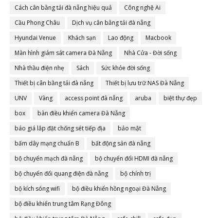
Cách cân bằng tải đà nẵng hiệu quả
Công nghệ Ai
Cầu Phong Châu
Dịch vụ cân bằng tải đà nẵng
Hyundai Venue
Khách sạn
Lao động
Macbook
Màn hình giám sát camera Đà Nẵng
Nhà Cửa - Đời sống
Nhà thầu điện nhẹ
Sách
Sức khỏe đời sống
Thiết bị cân bằng tải đà nẵng
Thiết bị lưu trữ NAS Đà Nẵng
UNV
Vàng
access point đà nẵng
aruba
biệt thự đẹp
box
bàn điều khiển camera Đà Nẵng
báo giá lắp đặt chống sét tiếp địa
bảo mật
bấm dây mạng chuẩn B
bất động sản đà nẵng
bộ chuyển mạch đà nẵng
bộ chuyển đổi HDMI đà nẵng
bộ chuyển đổi quang điện đà nẵng
bộ chính trị
bộ kích sóng wifi
bộ điều khiển hồng ngoại Đà Nẵng
bộ điều khiển trung tâm Rạng Đông