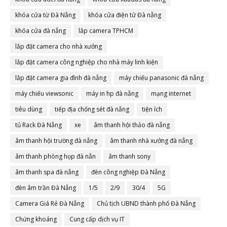
khóa cửa từ Đà Nẵng
khóa cửa điện tử Đà nẵng
khóa cửa đà nẵng
lắp camera TPHCM
lắp đặt camera cho nhà xưởng
lắp đặt camera công nghiệp cho nhà máy linh kiện
lắp đặt camera gia đình đà nẵng
máy chiếu panasonic đà nẵng
máy chiếu viewsonic
máy in hp đà nẵng
mạng internet
tiêu dùng
tiếp địa chống sét đà nẵng
tiện ích
tủ Rack Đà Nẵng
xe
âm thanh hội thảo đà nẵng
âm thanh hội trường đà nẵng
âm thanh nhà xưởng đà nẵng
âm thanh phòng họp đà nẵn
âm thanh sony
âm thanh spa đà nẵng
đèn công nghiệp Đà Nẵng
đèn âm trần Đà Nẵng
1/5
2/9
30/4
5G
Camera Giá Rẻ Đà Nẵng
Chủ tịch UBND thành phố Đà Nẵng
Chứng khoáng
Cung cấp dịch vụ IT