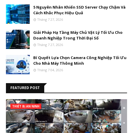
5 Nguyên Nhân Khiến SSD Server Chạy Chậm Và
Cách Khắc Phục Hiệu Quả
Tháng 7 27, 2026
Giải Pháp Hạ Tầng Máy Chủ Vật Lý Tối Ưu Cho
Doanh Nghiệp Trong Thời Đại Số
Tháng 7 27, 2026
Bí Quyết Lựa Chọn Camera Công Nghiệp Tối Ưu
Cho Nhà Máy Thông Minh
Tháng 7 04, 2026
FEATURED POST
THIẾT BỊ AN NINH