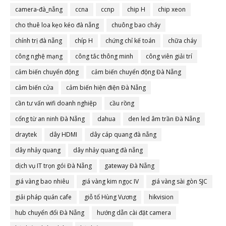
camera-đà_nẵng
ccna
ccnp
chip H
chip xeon
cho thuê loa kẹo kéo đà nẵng
chuông bao cháy
chính trị đà nẵng
chíp H
chứng chỉ kế toán
chữa cháy
công nghệ mạng
công tắc thông minh
công viên giải trí
cảm biến chuyển động
cảm biến chuyển động Đà Nẵng
cảm biến cửa
cảm biến hiện điện Đà Nẵng
cần tư vấn wifi doanh nghiệp
cầu rồng
cổng từ an ninh Đà Nẵng
dahua
den led âm trần Đà Nẵng
draytek
dây HDMI
dây cáp quang đà nẵng
dây nhảy quang
dây nhảy quang đà nẵng
dịch vụ IT trọn gói Đà Nẵng
gateway Đà Nẵng
giá vàng bao nhiêu
giá vàng kim ngọc IV
giá vàng sài gòn SJC
giải pháp quán cafe
giỗ tổ Hùng Vương
hikvision
hub chuyển đổi Đà Nẵng
hướng dẫn cài đặt camera