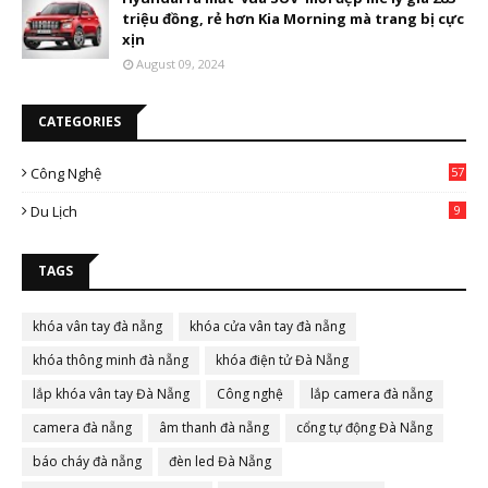
triệu đồng, rẻ hơn Kia Morning mà trang bị cực
xịn
August 09, 2024
CATEGORIES
Công Nghệ
57
Du Lịch
9
TAGS
khóa vân tay đà nẵng
khóa cửa vân tay đà nẵng
khóa thông minh đà nẵng
khóa điện tử Đà Nẵng
lắp khóa vân tay Đà Nẵng
Công nghệ
lắp camera đà nẵng
camera đà nẵng
âm thanh đà nẵng
cổng tự động Đà Nẵng
báo cháy đà nẵng
đèn led Đà Nẵng