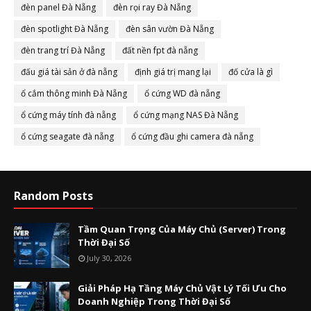
đèn panel Đà Nẵng
đèn rọi ray Đà Nẵng
đèn spotlight Đà Nẵng
đèn sân vườn Đà Nẵng
đèn trang trí Đà Nẵng
đất nền fpt đà nẵng
đấu giá tài sản ở đà nẵng
định giá trị mang lại
đố cửa là gì
ổ cắm thông minh Đà Nẵng
ổ cứng WD đà nẵng
ổ cứng máy tính đà nẵng
ổ cứng mạng NAS Đà Nẵng
ổ cứng seagate đà nẵng
ổ cứng đầu ghi camera đà nẵng
Random Posts
Tầm Quan Trọng Của Máy Chủ (Server) Trong
Thời Đại Số
July 30, 2026
Giải Pháp Hạ Tầng Máy Chủ Vật Lý Tối Ưu Cho
Doanh Nghiệp Trong Thời Đại Số