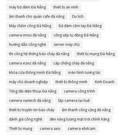
máy bộ đàm Đà Nẵng
thiết bị an ninh
âm thanh cho quán cafe đà nẵng
Du lịch
Máy chấm công Đà Nẵng
bộ đàm cầm tay Đà Nẵng
camera imou đà nẵng
cổng xếp tự động Đà Nẵng
hướng dẫn công nghệ
server máy chủ
thi công hệ thống báo cháy đà nẵng
thiết bị mạng Đà Nẵng
camera ezviz đà nẵng
cáp chống cháy đà nẵng
khóa cửa thông minh Đà Nẵng
màn hình tương tác
máy chủ doanh nghiệp
thiết bị thông minh
Kinh Doanh
Tổng đài điện thoại Đà nẵng
camera công trình
camera vantech đà nẵng
lắp camera tại huế
thiết bị truyền tin báo cháy
âm thanh công cộng đà nẵng
đánh giá công nghệ
đèn năng lượng mặt trời chính hãng
Thiết bị mạng
camera axis
camera ebitcam