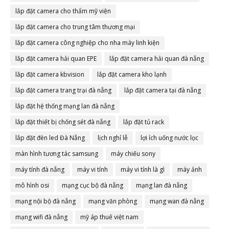
lắp đặt camera cho thẩm mỹ viện
lắp đặt camera cho trung tâm thương mại
lắp đặt camera công nghiệp cho nha máy linh kiện
lắp đặt camera hải quan EPE
lắp đặt camera hải quan đà nẵng
lắp đặt camera kbvision
lắp đặt camera kho lạnh
lắp đặt camera trang trại đà nẵng
lắp đặt camera tại đà nẵng
lắp đặt hệ thống mạng lan đà nẵng
lắp đặt thiết bị chống sét đà nẵng
lắp đặt tủ rack
lắp đặt đèn led Đà Nẵng
lịch nghỉ lễ
lợi ích uống nước lọc
màn hình tương tác samsung
máy chiếu sony
máy tính đà nẵng
máy vi tính
máy vi tính là gì
máy ảnh
mô hình osi
mạng cục bộ đà nẵng
mạng lan đà nẵng
mạng nội bộ đà nẵng
mạng văn phòng
mạng wan đà nẵng
mạng wifi đà nẵng
mỹ áp thuế việt nam