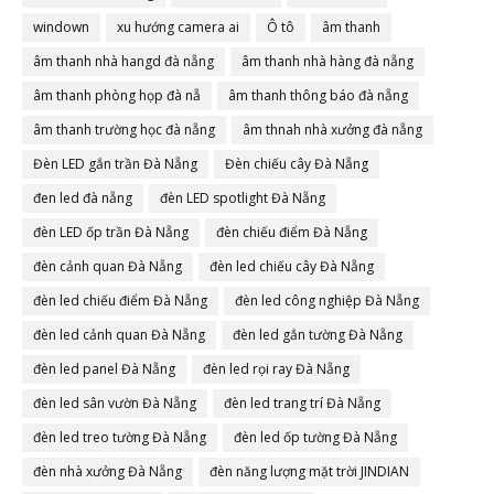
windown
xu hướng camera ai
Ô tô
âm thanh
âm thanh nhà hangd đà nẵng
âm thanh nhà hàng đà nẵng
âm thanh phòng họp đà nẵ
âm thanh thông báo đà nẵng
âm thanh trường học đà nẵng
âm thnah nhà xưởng đà nẵng
Đèn LED gắn trần Đà Nẵng
Đèn chiếu cây Đà Nẵng
đen led đà nẵng
đèn LED spotlight Đà Nẵng
đèn LED ốp trần Đà Nẵng
đèn chiếu điểm Đà Nẵng
đèn cảnh quan Đà Nẵng
đèn led chiếu cây Đà Nẵng
đèn led chiếu điểm Đà Nẵng
đèn led công nghiệp Đà Nẵng
đèn led cảnh quan Đà Nẵng
đèn led gắn tường Đà Nẵng
đèn led panel Đà Nẵng
đèn led rọi ray Đà Nẵng
đèn led sân vườn Đà Nẵng
đèn led trang trí Đà Nẵng
đèn led treo tường Đà Nẵng
đèn led ốp tường Đà Nẵng
đèn nhà xưởng Đà Nẵng
đèn năng lượng mặt trời JINDIAN