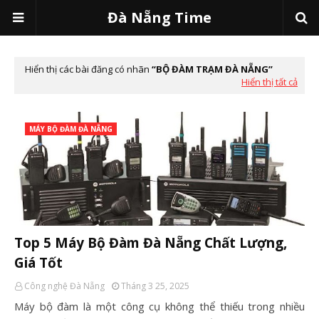
Đà Nẵng Time
Hiển thị các bài đăng có nhãn
BỘ ĐÀM TRẠM ĐÀ NẴNG
Hiển thị tất cả
MÁY BỘ ĐÀM ĐÀ NẴNG
Top 5 Máy Bộ Đàm Đà Nẵng Chất Lượng,
Giá Tốt
Công nghệ Đà Nẵng
Tháng 3 25, 2025
Máy bộ đàm là một công cụ không thể thiếu trong nhiều