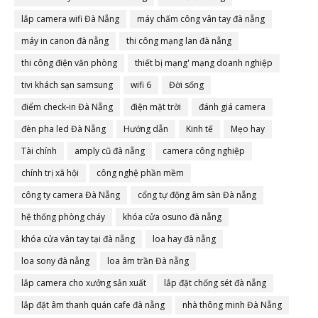
lắp camera wifi Đà Nẵng
máy chấm công vân tay đà nẵng
máy in canon đà nẵng
thi công mạng lan đà nẵng
thi công điện văn phòng
thiết bị mạng' mạng doanh nghiệp
tivi khách sạn samsung
wifi 6
Đời sống
điểm check-in Đà Nẵng
điện mặt trời
đánh giá camera
đèn pha led Đà Nẵng
Hướng dẫn
Kinh tế
Mẹo hay
Tài chính
amply cũ đà nẵng
camera công nghiệp
chính trị xã hội
công nghệ phần mềm
công ty camera Đà Nẵng
cổng tự động âm sàn Đà nẵng
hệ thống phòng cháy
khóa cửa osuno đà nẵng
khóa cửa vân tay tại đà nẵng
loa hay đà nẵng
loa sony đà nẵng
loa âm trần Đà nẵng
lắp camera cho xưởng sản xuất
lắp đặt chống sét đà nẵng
lắp đặt âm thanh quán cafe đà nẵng
nhà thông minh Đà Nẵng