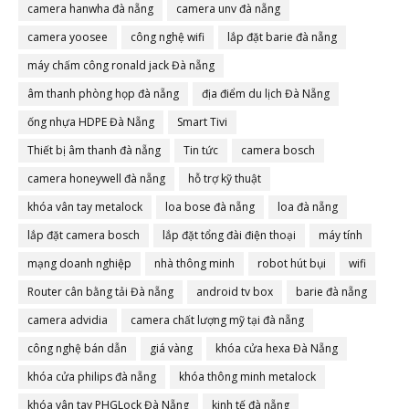
camera hanwha đà nẵng
camera unv đà nẵng
camera yoosee
công nghệ wifi
lắp đặt barie đà nẵng
máy chấm công ronald jack Đà nẵng
âm thanh phòng họp đà nẵng
địa điểm du lịch Đà Nẵng
ống nhựa HDPE Đà Nẵng
Smart Tivi
Thiết bị âm thanh đà nẵng
Tin tức
camera bosch
camera honeywell đà nẵng
hỗ trợ kỹ thuật
khóa vân tay metalock
loa bose đà nẵng
loa đà nẵng
lắp đặt camera bosch
lắp đặt tổng đài điện thoại
máy tính
mạng doanh nghiệp
nhà thông minh
robot hút bụi
wifi
Router cân bằng tải Đà nẵng
android tv box
barie đà nẵng
camera advidia
camera chất lượng mỹ tại đà nẵng
công nghệ bán dẫn
giá vàng
khóa cửa hexa Đà Nẵng
khóa cửa philips đà nẵng
khóa thông minh metalock
khóa vân tay PHGLock Đà Nẵng
kinh tế đà nẵng