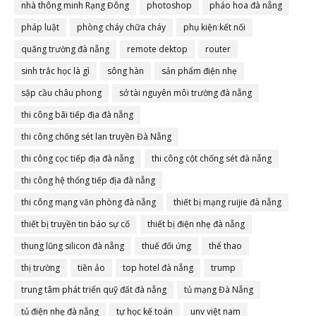
nhà thông minh Rạng Đông
photoshop
pháo hoa đà nẵng
pháp luật
phòng cháy chữa cháy
phụ kiện kết nối
quãng trường đà nẵng
remote dektop
router
sinh trắc học là gì
sông hàn
sản phẩm điện nhẹ
sập cầu châu phong
sở tài nguyên môi trường đà nẵng
thi công bãi tiếp địa đà nẵng
thi công chống sét lan truyền Đà Nẵng
thi công cọc tiếp địa đà nẵng
thi công cột chống sét đà nẵng
thi công hệ thống tiếp địa đà nẵng
thi công mạng văn phòng đà nẵng
thiết bị mạng ruijie đà nẵng
thiết bị truyền tin báo sự cố
thiết bị điện nhẹ đà nẵng
thung lũng silicon đà nẵng
thuế đối ứng
thể thao
thị trường
tiền ảo
top hotel đà nẵng
trump
trung tâm phát triển quỹ đất đà nẵng
tủ mạng Đà Nẵng
tủ điện nhẹ đà nẵng
tự học kế toán
unv việt nam