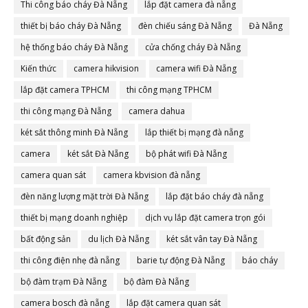
Thi công báo cháy Đà Nẵng
lắp đặt camera đà nẵng
thiết bị báo cháy Đà Nẵng
đèn chiếu sáng Đà Nẵng
Đà Nẵng
hệ thống báo cháy Đà Nẵng
cửa chống cháy Đà Nẵng
Kiến thức
camera hikvision
camera wifi Đà Nẵng
lắp đặt camera TPHCM
thi công mạng TPHCM
thi công mạng Đà Nẵng
camera dahua
két sắt thông minh Đà Nẵng
lắp thiết bị mạng đà nẵng
camera
két sắt Đà Nẵng
bộ phát wifi Đà Nẵng
camera quan sát
camera kbvision đà nẵng
đèn năng lượng mặt trời Đà Nẵng
lắp đặt báo cháy đà nẵng
thiết bị mạng doanh nghiệp
dịch vụ lắp đặt camera trọn gói
bất động sản
du lịch Đà Nẵng
két sắt vân tay Đà Nẵng
thi công điện nhẹ đà nẵng
barie tự động Đà Nẵng
báo cháy
bộ đàm trạm Đà Nẵng
bộ đàm Đà Nẵng
camera bosch đà nẵng
lắp đặt camera quan sát