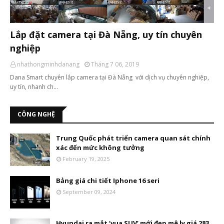
Lắp đặt camera tại Đà Nẵng, uy tín chuyên
nghiệp
nhathongminhdanang
Tháng 7 06, 2019
Dana Smart chuyên lắp camera tại Đà Nẵng với dịch vụ chuyên nghiệp,
uy tín, nhanh ch…
CÔNG NGHỆ
Trung Quốc phát triển camera quan sát chính
xác đến mức không tưởng
February 19, 2025
Bảng giá chi tiết Iphone 16 seri
September 09, 2024
Hyundai ra mắt ‘vua SUV’ mới đẹp mê ly giá 283