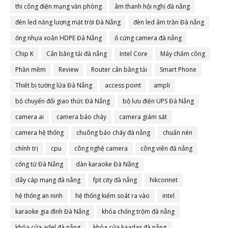
thi công điện mạng văn phòng
âm thanh hội nghị đà nẵng
đèn led năng lượng mặt trời Đà Nẵng
đèn led âm trần Đà nẵng
ống nhựa xoắn HDPE Đà Nẵng
ổ cứng camera đà nẵng
Chip K
Cân bằng tải đà nẵng
Intel Core
Máy chấm công
Phần mềm
Review
Router cân bằng tải
Smart Phone
Thiết bị tường lửa Đà Nẵng
access point
ampli
bộ chuyển đổi giao thức Đà Nẵng
bộ lưu điện UPS Đà Nẵng
camera ai
camera báo cháy
camera giám sát
camera hệ thống
chuông báo cháy đà nẵng
chuẩn nén
chính trị
cpu
công nghệ camera
công viên đà nẵng
cổng từ Đà Nẵng
dàn karaoke Đà Nẵng
dây cáp mạng đà nẵng
fpt city đà nẵng
hikconnet
hệ thống an ninh
hệ thống kiểm soát ra vào
intel
karaoke gia đình Đà Nẵng
khóa chống trộm đà nẵng
khóa cửa adel đà nẵng
khóa cửa kaadas đà nẵng