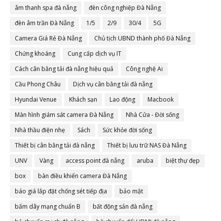
âm thanh spa đà nẵng
đèn công nghiệp Đà Nẵng
đèn âm trần Đà Nẵng
1/5
2/9
30/4
5G
Camera Giá Rẻ Đà Nẵng
Chủ tịch UBND thành phố Đà Nẵng
Chứng khoáng
Cung cấp dịch vụ IT
Cách cân bằng tải đà nẵng hiệu quả
Công nghệ Ai
Cầu Phong Châu
Dịch vụ cân bằng tải đà nẵng
Hyundai Venue
Khách sạn
Lao động
Macbook
Màn hình giám sát camera Đà Nẵng
Nhà Cửa - Đời sống
Nhà thầu điện nhẹ
Sách
Sức khỏe đời sống
Thiết bị cân bằng tải đà nẵng
Thiết bị lưu trữ NAS Đà Nẵng
UNV
Vàng
access point đà nẵng
aruba
biệt thự đẹp
box
bàn điều khiển camera Đà Nẵng
báo giá lắp đặt chống sét tiếp địa
bảo mật
bấm dây mạng chuẩn B
bất động sản đà nẵng