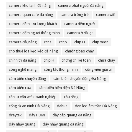
camera đà nẵng
camera kho lạnh đà nẵng
camera phạt nguội đà nẵng
camera quán cafe đà nẵng
camera trông trẻ
camera wifi
camera đếm lưu lượng khách
camera đếm người
camera đếm người thông minh
camera ở đà lạt
camera-đà_nẵng
ccna
ccnp
chip H
chip xeon
cho thuê loa kẹo kéo đà nẵng
chuông bao cháy
chính trị đà nẵng
chíp H
chứng chỉ kế toán
chữa cháy
công nghệ mạng
công tắc thông minh
công viên giải trí
cảm biến chuyển động
cảm biến chuyển động Đà Nẵng
cảm biến cửa
cảm biến hiện điện Đà Nẵng
cần tư vấn wifi doanh nghiệp
cầu rồng
cổng từ an ninh Đà Nẵng
dahua
den led âm trần Đà Nẵng
draytek
dây HDMI
dây cáp quang đà nẵng
dây nhảy quang
dây nhảy quang đà nẵng