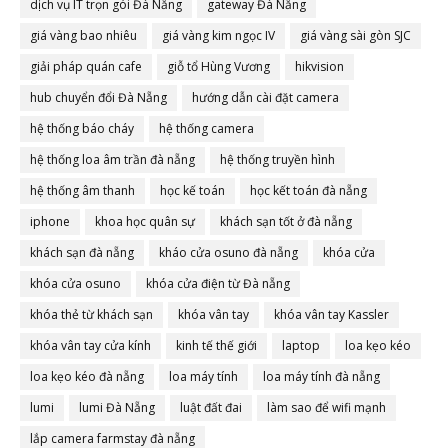
dịch vụ IT trọn gói Đà Nẵng
gateway Đà Nẵng
giá vàng bao nhiêu
giá vàng kim ngọc IV
giá vàng sài gòn SJC
giải pháp quán cafe
giỗ tổ Hùng Vương
hikvision
hub chuyển đổi Đà Nẵng
hướng dẫn cài đặt camera
hệ thống báo cháy
hệ thống camera
hệ thống loa âm trần đà nẵng
hệ thống truyền hình
hệ thống âm thanh
học kế toán
học kết toán đà nẵng
iphone
khoa học quân sự
khách sạn tốt ở đà nẵng
khách sạn đà nẵng
kháo cửa osuno đà nẵng
khóa cửa
khóa cửa osuno
khóa cửa điện từ Đà nẵng
khóa thẻ từ khách sạn
khóa vân tay
khóa vân tay Kassler
khóa vân tay cửa kính
kinh tế thế giới
laptop
loa kẹo kéo
loa kẹo kéo đà nẵng
loa máy tính
loa máy tính đà nẵng
lumi
lumi Đà Nẵng
luật đất đai
làm sao để wifi mạnh
lắp camera farmstay đà nẵng