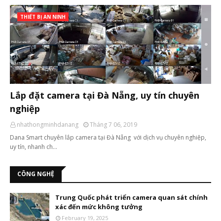
THIẾT BỊ AN NINH
Lắp đặt camera tại Đà Nẵng, uy tín chuyên
nghiệp
nhathongminhdanang
Tháng 7 06, 2019
Dana Smart chuyên lắp camera tại Đà Nẵng với dịch vụ chuyên nghiệp,
uy tín, nhanh ch…
CÔNG NGHỆ
Trung Quốc phát triển camera quan sát chính
xác đến mức không tưởng
February 19, 2025