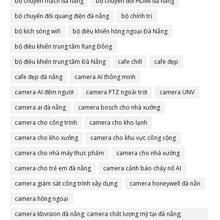
bộ chuyển mạch đà nẵng
bộ chuyển đổi HDMI đà nẵng
bộ chuyển đổi quang điện đà nẵng
bộ chính trị
bộ kích sóng wifi
bộ điều khiển hồng ngoại Đà Nẵng
bộ điều khiển trung tâm Rạng Đông
bộ điều khiển trung tâm Đà Nẵng
cafe chill
cafe đẹp
cafe đẹp đà nẵng
camera AI thông minh
camera AI đếm người
camera PTZ ngoài trời
camera UNV
camera ai đà nẵng
camera bosch cho nhà xưởng
camera cho công trình
camera cho kho lạnh
camera cho kho xưởng
camera cho khu vực công cộng
camera cho nhà máy thực phẩm
camera cho nhà xưởng
camera cho trẻ em đà nẵng
camera cảnh báo cháy nổ AI
camera giám sát công trình xây dựng
camera honeywell đà nẵn
camera hồng ngoại
camera kbvision đà nẵng; camera chất lượng mỹ tại đà nẵng;