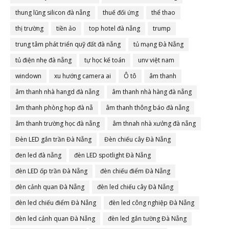
thung lũng silicon đà nẵng
thuế đối ứng
thể thao
thị trường
tiền ảo
top hotel đà nẵng
trump
trung tâm phát triển quỹ đất đà nẵng
tủ mạng Đà Nẵng
tủ điện nhẹ đà nẵng
tự học kế toán
unv việt nam
windown
xu hướng camera ai
Ô tô
âm thanh
âm thanh nhà hangd đà nẵng
âm thanh nhà hàng đà nẵng
âm thanh phòng họp đà nẵ
âm thanh thông báo đà nẵng
âm thanh trường học đà nẵng
âm thnah nhà xưởng đà nẵng
Đèn LED gắn trần Đà Nẵng
Đèn chiếu cây Đà Nẵng
đen led đà nẵng
đèn LED spotlight Đà Nẵng
đèn LED ốp trần Đà Nẵng
đèn chiếu điểm Đà Nẵng
đèn cảnh quan Đà Nẵng
đèn led chiếu cây Đà Nẵng
đèn led chiếu điểm Đà Nẵng
đèn led công nghiệp Đà Nẵng
đèn led cảnh quan Đà Nẵng
đèn led gắn tường Đà Nẵng