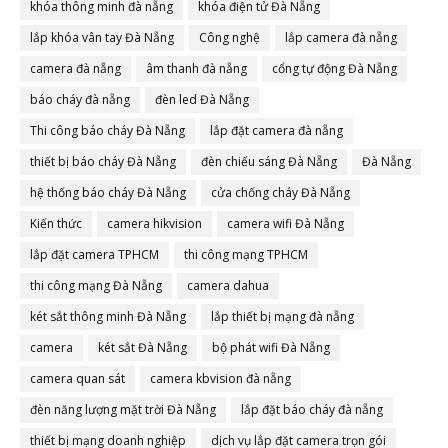
khóa thông minh đà nẵng
khóa điện tử Đà Nẵng
lắp khóa vân tay Đà Nẵng
Công nghệ
lắp camera đà nẵng
camera đà nẵng
âm thanh đà nẵng
cổng tự động Đà Nẵng
báo cháy đà nẵng
đèn led Đà Nẵng
Thi công báo cháy Đà Nẵng
lắp đặt camera đà nẵng
thiết bị báo cháy Đà Nẵng
đèn chiếu sáng Đà Nẵng
Đà Nẵng
hệ thống báo cháy Đà Nẵng
cửa chống cháy Đà Nẵng
Kiến thức
camera hikvision
camera wifi Đà Nẵng
lắp đặt camera TPHCM
thi công mạng TPHCM
thi công mạng Đà Nẵng
camera dahua
két sắt thông minh Đà Nẵng
lắp thiết bị mạng đà nẵng
camera
két sắt Đà Nẵng
bộ phát wifi Đà Nẵng
camera quan sát
camera kbvision đà nẵng
đèn năng lượng mặt trời Đà Nẵng
lắp đặt báo cháy đà nẵng
thiết bị mạng doanh nghiệp
dịch vụ lắp đặt camera trọn gói