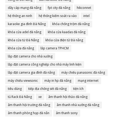
dây cáp mạng đà nẵng
fpt city đà nẵng
hikconnet
hệ thống an ninh
hệ thống kiểm soát ra vào
intel
karaoke gia đình Đà Nẵng
khóa chống trộm đà nẵng
khóa cửa adel đà nẵng
khóa cửa kaadas đà nẵng
khóa cửa từ Đà Nẵng
khóa cửa điện tử Đà nẵng
khóa cửa đà nẵng
lắp camera TPHCM
lắp đặt camera cho nhà xưởng
lắp đặt camera công nghiệp cho nhà máy linh kiện
lắp đặt camera gia đình đà nẵng
máy chiếu panasonic đà nẵng
máy chiếu viewsonic
máy in hp đà nẵng
mạng internet
tiêu dùng
tiếp địa chống sét đà nẵng
tiện ích
tủ Rack Đà Nẵng
xe
âm thanh hội thảo đà nẵng
âm thanh hội trường đà nẵng
âm thanh nhà xưởng đà nẵng
âm thanh phòng họp đà nẵn
âm thanh sony