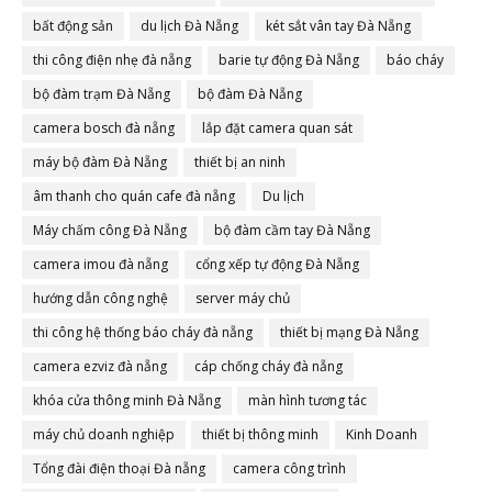
bất động sản
du lịch Đà Nẵng
két sắt vân tay Đà Nẵng
thi công điện nhẹ đà nẵng
barie tự động Đà Nẵng
báo cháy
bộ đàm trạm Đà Nẵng
bộ đàm Đà Nẵng
camera bosch đà nẵng
lắp đặt camera quan sát
máy bộ đàm Đà Nẵng
thiết bị an ninh
âm thanh cho quán cafe đà nẵng
Du lịch
Máy chấm công Đà Nẵng
bộ đàm cầm tay Đà Nẵng
camera imou đà nẵng
cổng xếp tự động Đà Nẵng
hướng dẫn công nghệ
server máy chủ
thi công hệ thống báo cháy đà nẵng
thiết bị mạng Đà Nẵng
camera ezviz đà nẵng
cáp chống cháy đà nẵng
khóa cửa thông minh Đà Nẵng
màn hình tương tác
máy chủ doanh nghiệp
thiết bị thông minh
Kinh Doanh
Tổng đài điện thoại Đà nẵng
camera công trình