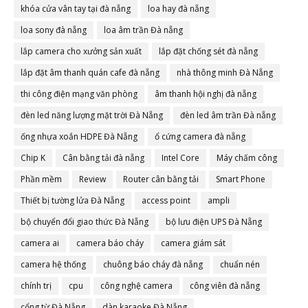
khóa cửa vân tay tại đà nẵng
loa hay đà nẵng
loa sony đà nẵng
loa âm trần Đà nẵng
lắp camera cho xưởng sản xuất
lắp đặt chống sét đà nẵng
lắp đặt âm thanh quán cafe đà nẵng
nhà thông minh Đà Nẵng
thi công điện mạng văn phòng
âm thanh hội nghị đà nẵng
đèn led năng lượng mặt trời Đà Nẵng
đèn led âm trần Đà nẵng
ống nhựa xoắn HDPE Đà Nẵng
ổ cứng camera đà nẵng
Chip K
Cân bằng tải đà nẵng
Intel Core
Máy chấm công
Phần mềm
Review
Router cân bằng tải
Smart Phone
Thiết bị tường lửa Đà Nẵng
access point
ampli
bộ chuyển đổi giao thức Đà Nẵng
bộ lưu điện UPS Đà Nẵng
camera ai
camera báo cháy
camera giám sát
camera hệ thống
chuông báo cháy đà nẵng
chuẩn nén
chính trị
cpu
công nghệ camera
công viên đà nẵng
cổng từ Đà Nẵng
dàn karaoke Đà Nẵng