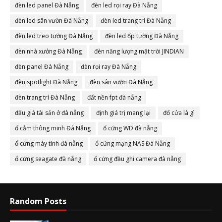
đèn led panel Đà Nẵng
đèn led rọi ray Đà Nẵng
đèn led sân vườn Đà Nẵng
đèn led trang trí Đà Nẵng
đèn led treo tường Đà Nẵng
đèn led ốp tường Đà Nẵng
đèn nhà xưởng Đà Nẵng
đèn năng lượng mặt trời JINDIAN
đèn panel Đà Nẵng
đèn rọi ray Đà Nẵng
đèn spotlight Đà Nẵng
đèn sân vườn Đà Nẵng
đèn trang trí Đà Nẵng
đất nền fpt đà nẵng
đấu giá tài sản ở đà nẵng
định giá trị mang lại
đố cửa là gì
ổ cắm thông minh Đà Nẵng
ổ cứng WD đà nẵng
ổ cứng máy tính đà nẵng
ổ cứng mạng NAS Đà Nẵng
ổ cứng seagate đà nẵng
ổ cứng đầu ghi camera đà nẵng
Random Posts