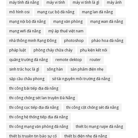
máy tính đà nẵng
máy vi tính
máy vi tính là gì
máy ảnh
mô hình osi
mạng cục bộ đà nẵng
mạng lan đà nẵng
mạng nội bộ đà nẵng
mạng văn phòng
mạng wan đà nẵng
mạng wifi đà nẵng
mỹ áp thuế việt nam
nhà thông minh Rạng Đông
photoshop
pháo hoa đà nẵng
pháp luật
phòng cháy chữa cháy
phụ kiện kết nối
quãng trường đà nẵng
remote dektop
router
sinh trắc học là gì
sông hàn
sản phẩm điện nhẹ
sập cầu châu phong
sở tài nguyên môi trường đà nẵng
thi công bãi tiếp địa đà nẵng
thi công chống sét lan truyền Đà Nẵng
thi công cọc tiếp địa đà nẵng
thi công cột chống sét đà nẵng
thi công hệ thống tiếp địa đà nẵng
thi công mạng văn phòng đà nẵng
thiết bị mạng ruijie đà nẵng
thiết bị truyền tin báo sự cố
thiết bị điện nhẹ đà nẵng