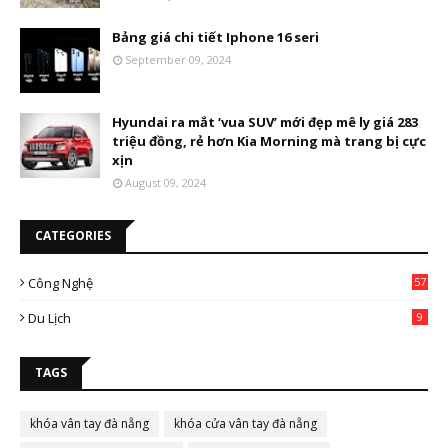
Bảng giá chi tiết Iphone 16 seri
September 09, 2024
Hyundai ra mắt ‘vua SUV’ mới đẹp mê ly giá 283
triệu đồng, rẻ hơn Kia Morning mà trang bị cực
xịn
August 09, 2024
CATEGORIES
Công Nghệ
57
Du Lịch
9
TAGS
khóa vân tay đà nẵng
khóa cửa vân tay đà nẵng