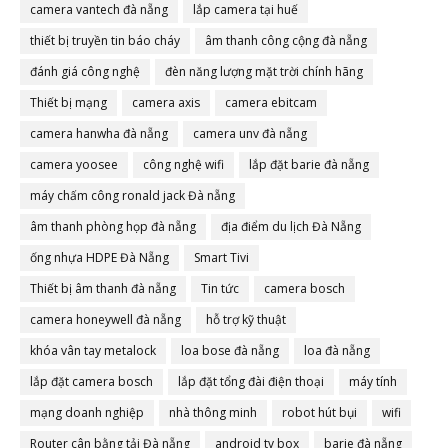
camera vantech đà nẵng
lắp camera tại huế
thiết bị truyền tin báo cháy
âm thanh công cộng đà nẵng
đánh giá công nghệ
đèn năng lượng mặt trời chính hãng
Thiết bị mạng
camera axis
camera ebitcam
camera hanwha đà nẵng
camera unv đà nẵng
camera yoosee
công nghệ wifi
lắp đặt barie đà nẵng
máy chấm công ronald jack Đà nẵng
âm thanh phòng họp đà nẵng
địa điểm du lịch Đà Nẵng
ống nhựa HDPE Đà Nẵng
Smart Tivi
Thiết bị âm thanh đà nẵng
Tin tức
camera bosch
camera honeywell đà nẵng
hỗ trợ kỹ thuật
khóa vân tay metalock
loa bose đà nẵng
loa đà nẵng
lắp đặt camera bosch
lắp đặt tổng đài điện thoại
máy tính
mạng doanh nghiệp
nhà thông minh
robot hút bụi
wifi
Router cân bằng tải Đà nẵng
android tv box
barie đà nẵng