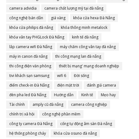
camera advidia
camera chất lượng mỹ tại đà nẵng
công nghệ bán dẫn
giá vàng
khóa cửa hexa Đà Nẵng
khóa cửa philips đà nẵng
khóa thông minh metalock
khóa vân tay PHGLock Đà Nẵng
kinh tế đà nẵng
lắp camera wifi Đà Nẵng
máy chấm công vân tay đà nẵng
máy in canon đà nẵng
thi công mạng lan đà nẵng
thi công điện văn phòng
thiết bị mạng' mạng doanh nghiệp
tivi khách sạn samsung
wifi 6
Đời sống
điểm check-in Đà Nẵng
điện mặt trời
đánh giá camera
đèn pha led Đà Nẵng
Hướng dẫn
Kinh tế
Mẹo hay
Tài chính
amply cũ đà nẵng
camera công nghiệp
chính trị xã hội
công nghệ phần mềm
công ty camera Đà Nẵng
cổng tự động âm sàn Đà nẵng
hệ thống phòng cháy
khóa cửa osuno đà nẵng