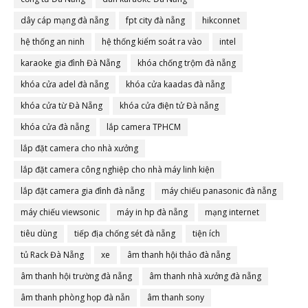
dây cáp mạng đà nẵng
fpt city đà nẵng
hikconnet
hệ thống an ninh
hệ thống kiểm soát ra vào
intel
karaoke gia đình Đà Nẵng
khóa chống trộm đà nẵng
khóa cửa adel đà nẵng
khóa cửa kaadas đà nẵng
khóa cửa từ Đà Nẵng
khóa cửa điện tử Đà nẵng
khóa cửa đà nẵng
lắp camera TPHCM
lắp đặt camera cho nhà xưởng
lắp đặt camera công nghiệp cho nhà máy linh kiện
lắp đặt camera gia đình đà nẵng
máy chiếu panasonic đà nẵng
máy chiếu viewsonic
máy in hp đà nẵng
mạng internet
tiêu dùng
tiếp địa chống sét đà nẵng
tiện ích
tủ Rack Đà Nẵng
xe
âm thanh hội thảo đà nẵng
âm thanh hội trường đà nẵng
âm thanh nhà xưởng đà nẵng
âm thanh phòng họp đà nẵn
âm thanh sony