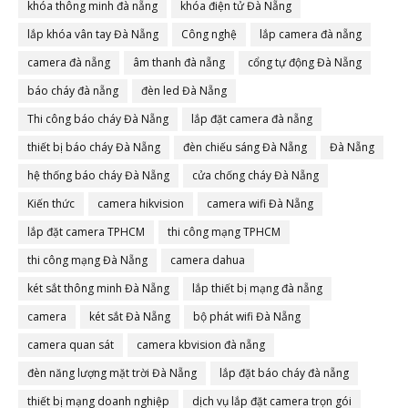
khóa thông minh đà nẵng
khóa điện tử Đà Nẵng
lắp khóa vân tay Đà Nẵng
Công nghệ
lắp camera đà nẵng
camera đà nẵng
âm thanh đà nẵng
cổng tự động Đà Nẵng
báo cháy đà nẵng
đèn led Đà Nẵng
Thi công báo cháy Đà Nẵng
lắp đặt camera đà nẵng
thiết bị báo cháy Đà Nẵng
đèn chiếu sáng Đà Nẵng
Đà Nẵng
hệ thống báo cháy Đà Nẵng
cửa chống cháy Đà Nẵng
Kiến thức
camera hikvision
camera wifi Đà Nẵng
lắp đặt camera TPHCM
thi công mạng TPHCM
thi công mạng Đà Nẵng
camera dahua
két sắt thông minh Đà Nẵng
lắp thiết bị mạng đà nẵng
camera
két sắt Đà Nẵng
bộ phát wifi Đà Nẵng
camera quan sát
camera kbvision đà nẵng
đèn năng lượng mặt trời Đà Nẵng
lắp đặt báo cháy đà nẵng
thiết bị mạng doanh nghiệp
dịch vụ lắp đặt camera trọn gói