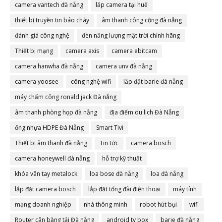
camera vantech đà nẵng
lắp camera tại huế
thiết bị truyền tin báo cháy
âm thanh công cộng đà nẵng
đánh giá công nghệ
đèn năng lượng mặt trời chính hãng
Thiết bị mạng
camera axis
camera ebitcam
camera hanwha đà nẵng
camera unv đà nẵng
camera yoosee
công nghệ wifi
lắp đặt barie đà nẵng
máy chấm công ronald jack Đà nẵng
âm thanh phòng họp đà nẵng
địa điểm du lịch Đà Nẵng
ống nhựa HDPE Đà Nẵng
Smart Tivi
Thiết bị âm thanh đà nẵng
Tin tức
camera bosch
camera honeywell đà nẵng
hỗ trợ kỹ thuật
khóa vân tay metalock
loa bose đà nẵng
loa đà nẵng
lắp đặt camera bosch
lắp đặt tổng đài điện thoại
máy tính
mạng doanh nghiệp
nhà thông minh
robot hút bụi
wifi
Router cân bằng tải Đà nẵng
android tv box
barie đà nẵng