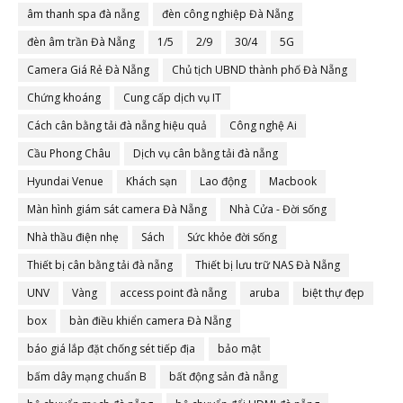
âm thanh spa đà nẵng
đèn công nghiệp Đà Nẵng
đèn âm trần Đà Nẵng
1/5
2/9
30/4
5G
Camera Giá Rẻ Đà Nẵng
Chủ tịch UBND thành phố Đà Nẵng
Chứng khoáng
Cung cấp dịch vụ IT
Cách cân bằng tải đà nẵng hiệu quả
Công nghệ Ai
Cầu Phong Châu
Dịch vụ cân bằng tải đà nẵng
Hyundai Venue
Khách sạn
Lao động
Macbook
Màn hình giám sát camera Đà Nẵng
Nhà Cửa - Đời sống
Nhà thầu điện nhẹ
Sách
Sức khỏe đời sống
Thiết bị cân bằng tải đà nẵng
Thiết bị lưu trữ NAS Đà Nẵng
UNV
Vàng
access point đà nẵng
aruba
biệt thự đẹp
box
bàn điều khiển camera Đà Nẵng
báo giá lắp đặt chống sét tiếp địa
bảo mật
bấm dây mạng chuẩn B
bất động sản đà nẵng