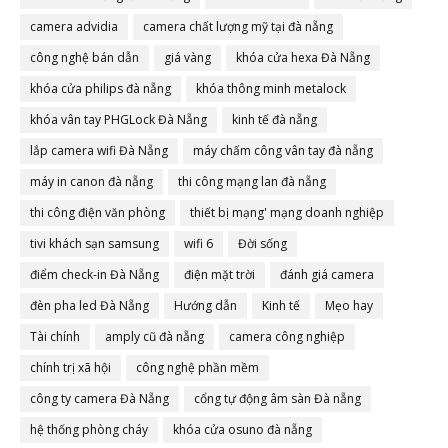
camera advidia
camera chất lượng mỹ tại đà nẵng
công nghệ bán dẫn
giá vàng
khóa cửa hexa Đà Nẵng
khóa cửa philips đà nẵng
khóa thông minh metalock
khóa vân tay PHGLock Đà Nẵng
kinh tế đà nẵng
lắp camera wifi Đà Nẵng
máy chấm công vân tay đà nẵng
máy in canon đà nẵng
thi công mạng lan đà nẵng
thi công điện văn phòng
thiết bị mạng' mạng doanh nghiệp
tivi khách sạn samsung
wifi 6
Đời sống
điểm check-in Đà Nẵng
điện mặt trời
đánh giá camera
đèn pha led Đà Nẵng
Hướng dẫn
Kinh tế
Mẹo hay
Tài chính
amply cũ đà nẵng
camera công nghiệp
chính trị xã hội
công nghệ phần mềm
công ty camera Đà Nẵng
cổng tự động âm sàn Đà nẵng
hệ thống phòng cháy
khóa cửa osuno đà nẵng