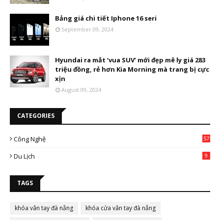
Bảng giá chi tiết Iphone 16 seri
September 09, 2024
Hyundai ra mắt ‘vua SUV’ mới đẹp mê ly giá 283
triệu đồng, rẻ hơn Kia Morning mà trang bị cực
xịn
August 09, 2024
CATEGORIES
Công Nghệ
57
Du Lịch
9
TAGS
khóa vân tay đà nẵng
khóa cửa vân tay đà nẵng