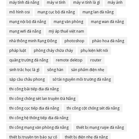
máy tính đà nẵng
máy vi tính
máy vi tính là gì
máy ảnh
mô hình osi
mạng cục bộ đà nẵng
mạng lan đà nẵng
mạng nội bộ đà nẵng
mạng văn phòng
mạng wan đà nẵng
mạng wifi đà nẵng
mỹ áp thuế việt nam
nhà thông minh Rạng Đông
photoshop
pháo hoa đà nẵng
pháp luật
phòng cháy chữa cháy
phụ kiện kết nối
quãng trường đà nẵng
remote dektop
router
sinh trắc học là gì
sông hàn
sản phẩm điện nhẹ
sập cầu châu phong
sở tài nguyên môi trường đà nẵng
thi công bãi tiếp địa đà nẵng
thi công chống sét lan truyền Đà Nẵng
thi công cọc tiếp địa đà nẵng
thi công cột chống sét đà nẵng
thi công hệ thống tiếp địa đà nẵng
thi công mạng văn phòng đà nẵng
thiết bị mạng ruijie đà nẵng
thiết bị truyền tin báo sự cố
thiết bị điện nhẹ đà nẵng