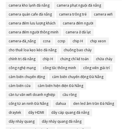
camera đà nẵng
camera kho lạnh đà nẵng
camera phạt nguội đà nẵng
camera quán cafe đà nẵng
camera trông trẻ
camera wifi
camera đếm lưu lượng khách
camera đếm người
camera đếm người thông minh
camera ở đà lạt
camera-đà_nẵng
ccna
ccnp
chip H
chip xeon
cho thuê loa kẹo kéo đà nẵng
chuông bao cháy
chính trị đà nẵng
chíp H
chứng chỉ kế toán
chữa cháy
công nghệ mạng
công tắc thông minh
công viên giải trí
cảm biến chuyển động
cảm biến chuyển động Đà Nẵng
cảm biến cửa
cảm biến hiện điện Đà Nẵng
cần tư vấn wifi doanh nghiệp
cầu rồng
cổng từ an ninh Đà Nẵng
dahua
den led âm trần Đà Nẵng
draytek
dây HDMI
dây cáp quang đà nẵng
dây nhảy quang
dây nhảy quang đà nẵng