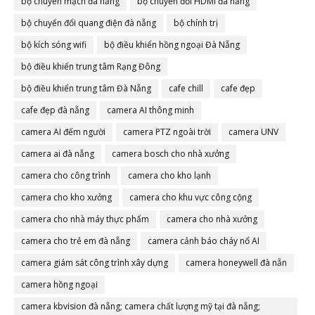
bộ chuyển mạch đà nẵng
bộ chuyển đổi HDMI đà nẵng
bộ chuyển đổi quang điện đà nẵng
bộ chính trị
bộ kích sóng wifi
bộ điều khiển hồng ngoại Đà Nẵng
bộ điều khiển trung tâm Rạng Đông
bộ điều khiển trung tâm Đà Nẵng
cafe chill
cafe đẹp
cafe đẹp đà nẵng
camera AI thông minh
camera AI đếm người
camera PTZ ngoài trời
camera UNV
camera ai đà nẵng
camera bosch cho nhà xưởng
camera cho công trình
camera cho kho lạnh
camera cho kho xưởng
camera cho khu vực công cộng
camera cho nhà máy thực phẩm
camera cho nhà xưởng
camera cho trẻ em đà nẵng
camera cảnh báo cháy nổ AI
camera giám sát công trình xây dựng
camera honeywell đà nẵn
camera hồng ngoại
camera kbvision đà nẵng; camera chất lượng mỹ tại đà nẵng;