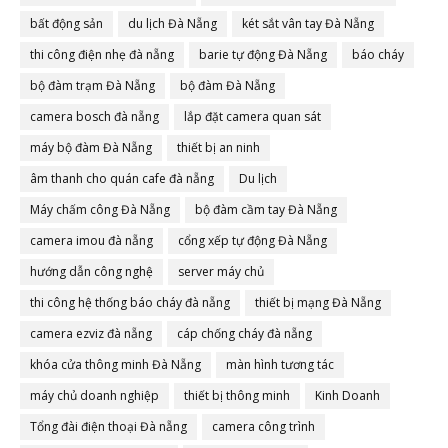
bất động sản
du lịch Đà Nẵng
két sắt vân tay Đà Nẵng
thi công điện nhẹ đà nẵng
barie tự động Đà Nẵng
báo cháy
bộ đàm trạm Đà Nẵng
bộ đàm Đà Nẵng
camera bosch đà nẵng
lắp đặt camera quan sát
máy bộ đàm Đà Nẵng
thiết bị an ninh
âm thanh cho quán cafe đà nẵng
Du lịch
Máy chấm công Đà Nẵng
bộ đàm cầm tay Đà Nẵng
camera imou đà nẵng
cổng xếp tự động Đà Nẵng
hướng dẫn công nghệ
server máy chủ
thi công hệ thống báo cháy đà nẵng
thiết bị mạng Đà Nẵng
camera ezviz đà nẵng
cáp chống cháy đà nẵng
khóa cửa thông minh Đà Nẵng
màn hình tương tác
máy chủ doanh nghiệp
thiết bị thông minh
Kinh Doanh
Tổng đài điện thoại Đà nẵng
camera công trình