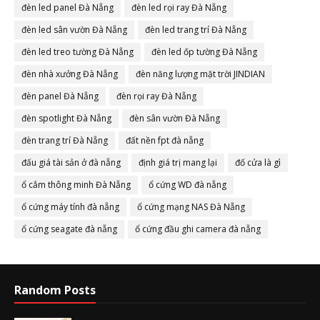
đèn led panel Đà Nẵng
đèn led rọi ray Đà Nẵng
đèn led sân vườn Đà Nẵng
đèn led trang trí Đà Nẵng
đèn led treo tường Đà Nẵng
đèn led ốp tường Đà Nẵng
đèn nhà xưởng Đà Nẵng
đèn năng lượng mặt trời JINDIAN
đèn panel Đà Nẵng
đèn rọi ray Đà Nẵng
đèn spotlight Đà Nẵng
đèn sân vườn Đà Nẵng
đèn trang trí Đà Nẵng
đất nền fpt đà nẵng
đấu giá tài sản ở đà nẵng
định giá trị mang lại
đố cửa là gì
ổ cắm thông minh Đà Nẵng
ổ cứng WD đà nẵng
ổ cứng máy tính đà nẵng
ổ cứng mạng NAS Đà Nẵng
ổ cứng seagate đà nẵng
ổ cứng đầu ghi camera đà nẵng
Random Posts