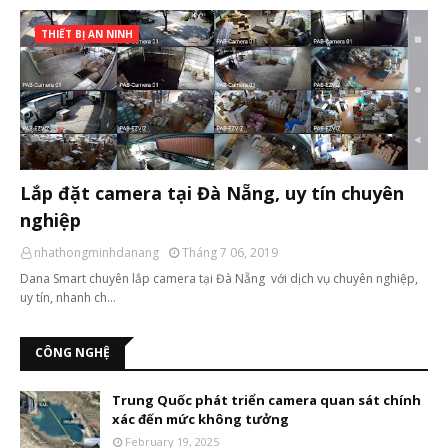
THIẾT BỊ AN NINH
Lắp đặt camera tại Đà Nẵng, uy tín chuyên
nghiệp
nhathongminhdanang
Tháng 7 06, 2019
Dana Smart chuyên lắp camera tại Đà Nẵng với dịch vụ chuyên nghiệp,
uy tín, nhanh ch…
CÔNG NGHỆ
Trung Quốc phát triển camera quan sát chính
xác đến mức không tưởng
February 19, 2025