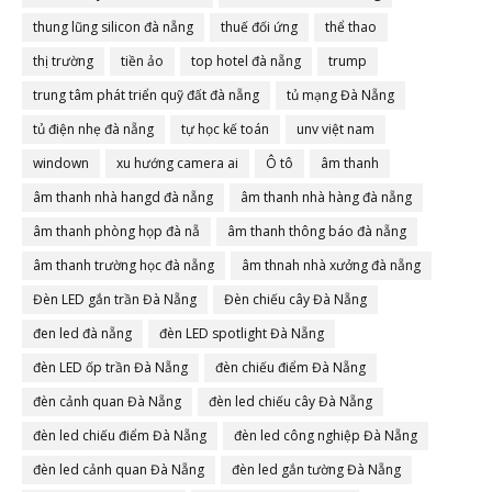
thung lũng silicon đà nẵng
thuế đối ứng
thể thao
thị trường
tiền ảo
top hotel đà nẵng
trump
trung tâm phát triển quỹ đất đà nẵng
tủ mạng Đà Nẵng
tủ điện nhẹ đà nẵng
tự học kế toán
unv việt nam
windown
xu hướng camera ai
Ô tô
âm thanh
âm thanh nhà hangd đà nẵng
âm thanh nhà hàng đà nẵng
âm thanh phòng họp đà nẵ
âm thanh thông báo đà nẵng
âm thanh trường học đà nẵng
âm thnah nhà xưởng đà nẵng
Đèn LED gắn trần Đà Nẵng
Đèn chiếu cây Đà Nẵng
đen led đà nẵng
đèn LED spotlight Đà Nẵng
đèn LED ốp trần Đà Nẵng
đèn chiếu điểm Đà Nẵng
đèn cảnh quan Đà Nẵng
đèn led chiếu cây Đà Nẵng
đèn led chiếu điểm Đà Nẵng
đèn led công nghiệp Đà Nẵng
đèn led cảnh quan Đà Nẵng
đèn led gắn tường Đà Nẵng