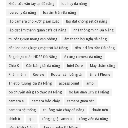
khóa cửa vân tay tại đà nẵng
loa hay đà nẵng
loa sony đà nẵng
loa âm trần Đà nẵng
lắp camera cho xưởng sản xuất
lắp đặt chống sét đà nẵng
lắp đặt âm thanh quán cafe đà nẵng
nhà thông minh Đà Nẵng
thi công điện mạng văn phòng
âm thanh hội nghị đà nẵng
đèn led năng lượng mặt trời Đà Nẵng
đèn led âm trần Đà nẵng
ống nhựa xoắn HDPE Đà Nẵng
ổ cứng camera đà nẵng
Chip K
Cân bằng tải đà nẵng
Intel Core
Máy chấm công
Phần mềm
Review
Router cân bằng tải
Smart Phone
Thiết bị tường lửa Đà Nẵng
access point
ampli
bộ chuyển đổi giao thức Đà Nẵng
bộ lưu điện UPS Đà Nẵng
camera ai
camera báo cháy
camera giám sát
camera hệ thống
chuông báo cháy đà nẵng
chuẩn nén
chính trị
cpu
công nghệ camera
công viên đà nẵng
cổng từ Đà Nẵng
dàn karaoke Đà Nẵng