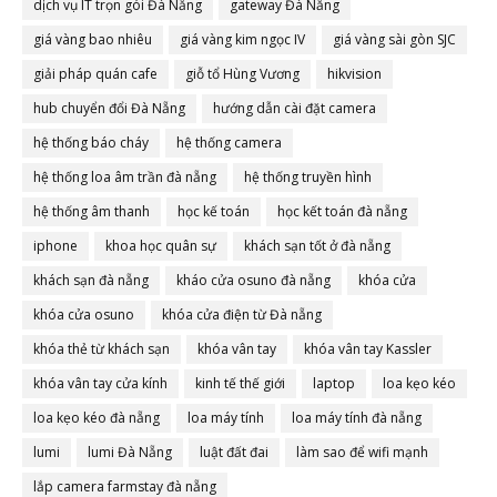
dịch vụ IT trọn gói Đà Nẵng
gateway Đà Nẵng
giá vàng bao nhiêu
giá vàng kim ngọc IV
giá vàng sài gòn SJC
giải pháp quán cafe
giỗ tổ Hùng Vương
hikvision
hub chuyển đổi Đà Nẵng
hướng dẫn cài đặt camera
hệ thống báo cháy
hệ thống camera
hệ thống loa âm trần đà nẵng
hệ thống truyền hình
hệ thống âm thanh
học kế toán
học kết toán đà nẵng
iphone
khoa học quân sự
khách sạn tốt ở đà nẵng
khách sạn đà nẵng
kháo cửa osuno đà nẵng
khóa cửa
khóa cửa osuno
khóa cửa điện từ Đà nẵng
khóa thẻ từ khách sạn
khóa vân tay
khóa vân tay Kassler
khóa vân tay cửa kính
kinh tế thế giới
laptop
loa kẹo kéo
loa kẹo kéo đà nẵng
loa máy tính
loa máy tính đà nẵng
lumi
lumi Đà Nẵng
luật đất đai
làm sao để wifi mạnh
lắp camera farmstay đà nẵng