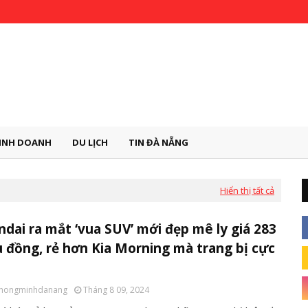
INH DOANH
DU LỊCH
TIN ĐÀ NẴNG
Hiển thị tất cả
dai ra mắt ‘vua SUV’ mới đẹp mê ly giá 283
u đồng, rẻ hơn Kia Morning mà trang bị cực
thongminhdanang
Tháng 8 09, 2024