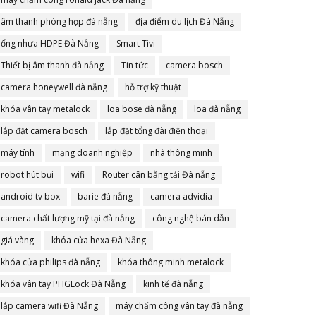
âm thanh phòng họp đà nẵng
địa điểm du lịch Đà Nẵng
ống nhựa HDPE Đà Nẵng
Smart Tivi
Thiết bị âm thanh đà nẵng
Tin tức
camera bosch
camera honeywell đà nẵng
hỗ trợ kỹ thuật
khóa vân tay metalock
loa bose đà nẵng
loa đà nẵng
lắp đặt camera bosch
lắp đặt tổng đài điện thoại
máy tính
mạng doanh nghiệp
nhà thông minh
robot hút bụi
wifi
Router cân bằng tải Đà nẵng
android tv box
barie đà nẵng
camera advidia
camera chất lượng mỹ tại đà nẵng
công nghệ bán dẫn
giá vàng
khóa cửa hexa Đà Nẵng
khóa cửa philips đà nẵng
khóa thông minh metalock
khóa vân tay PHGLock Đà Nẵng
kinh tế đà nẵng
lắp camera wifi Đà Nẵng
máy chấm công vân tay đà nẵng