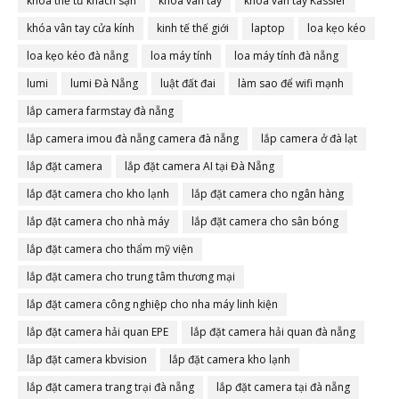
khóa thẻ từ khách sạn
khóa vân tay
khóa vân tay Kassler
khóa vân tay cửa kính
kinh tế thế giới
laptop
loa kẹo kéo
loa kẹo kéo đà nẵng
loa máy tính
loa máy tính đà nẵng
lumi
lumi Đà Nẵng
luật đất đai
làm sao để wifi mạnh
lắp camera farmstay đà nẵng
lắp camera imou đà nẵng camera đà nẵng
lắp camera ở đà lạt
lắp đặt camera
lắp đặt camera AI tại Đà Nẵng
lắp đặt camera cho kho lạnh
lắp đặt camera cho ngân hàng
lắp đặt camera cho nhà máy
lắp đặt camera cho sân bóng
lắp đặt camera cho thẩm mỹ viện
lắp đặt camera cho trung tâm thương mại
lắp đặt camera công nghiệp cho nha máy linh kiện
lắp đặt camera hải quan EPE
lắp đặt camera hải quan đà nẵng
lắp đặt camera kbvision
lắp đặt camera kho lạnh
lắp đặt camera trang trại đà nẵng
lắp đặt camera tại đà nẵng