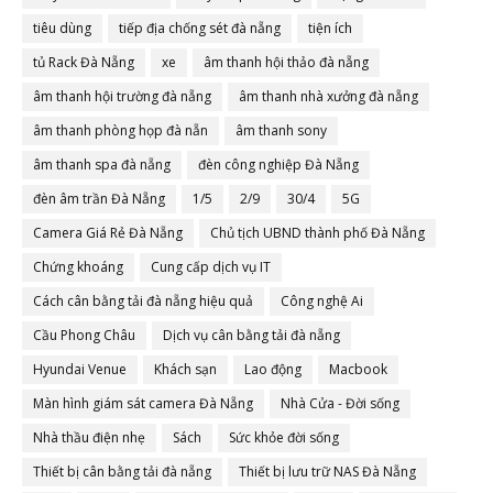
tiêu dùng
tiếp địa chống sét đà nẵng
tiện ích
tủ Rack Đà Nẵng
xe
âm thanh hội thảo đà nẵng
âm thanh hội trường đà nẵng
âm thanh nhà xưởng đà nẵng
âm thanh phòng họp đà nẵn
âm thanh sony
âm thanh spa đà nẵng
đèn công nghiệp Đà Nẵng
đèn âm trần Đà Nẵng
1/5
2/9
30/4
5G
Camera Giá Rẻ Đà Nẵng
Chủ tịch UBND thành phố Đà Nẵng
Chứng khoáng
Cung cấp dịch vụ IT
Cách cân bằng tải đà nẵng hiệu quả
Công nghệ Ai
Cầu Phong Châu
Dịch vụ cân bằng tải đà nẵng
Hyundai Venue
Khách sạn
Lao động
Macbook
Màn hình giám sát camera Đà Nẵng
Nhà Cửa - Đời sống
Nhà thầu điện nhẹ
Sách
Sức khỏe đời sống
Thiết bị cân bằng tải đà nẵng
Thiết bị lưu trữ NAS Đà Nẵng