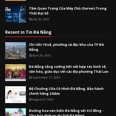
Tầm Quan Trọng Của Máy Chủ (Server) Trong
Thời Đại Số
July 30, 2026
Recent in Tin Đà Nẵng
Chi tiết 19 xã, phường và đặc khu của TP Đà
Nẵng
April 20, 2025
Đà Nẵng tăng cường kết nối hợp tác kinh tế,
văn hóa, giáo dục với các địa phương Thái Lan
September 27, 2024
Bộ Chuông Cửa Có Hình Đà Nẵng, Bảo hành
chính hãng 2 Năm
August 07, 2024
Đường hoa ven biển Đà Nẵng với 4 tỉ đồng -
Thu hút dịch vụ du lịch Đà Nẵng