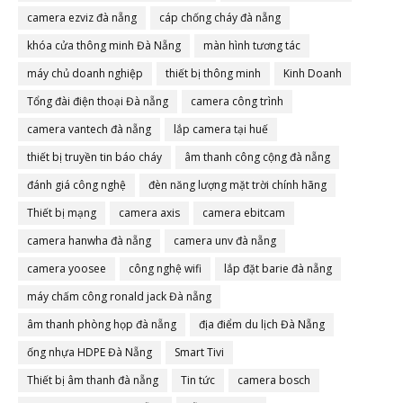
camera ezviz đà nẵng
cáp chống cháy đà nẵng
khóa cửa thông minh Đà Nẵng
màn hình tương tác
máy chủ doanh nghiệp
thiết bị thông minh
Kinh Doanh
Tổng đài điện thoại Đà nẵng
camera công trình
camera vantech đà nẵng
lắp camera tại huế
thiết bị truyền tin báo cháy
âm thanh công cộng đà nẵng
đánh giá công nghệ
đèn năng lượng mặt trời chính hãng
Thiết bị mạng
camera axis
camera ebitcam
camera hanwha đà nẵng
camera unv đà nẵng
camera yoosee
công nghệ wifi
lắp đặt barie đà nẵng
máy chấm công ronald jack Đà nẵng
âm thanh phòng họp đà nẵng
địa điểm du lịch Đà Nẵng
ống nhựa HDPE Đà Nẵng
Smart Tivi
Thiết bị âm thanh đà nẵng
Tin tức
camera bosch