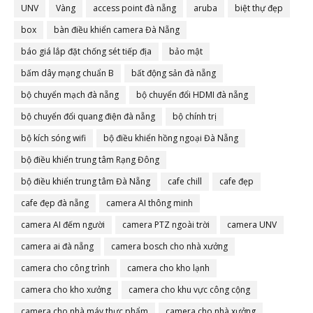
UNV
Vàng
access point đà nẵng
aruba
biệt thự đẹp
box
bàn điều khiển camera Đà Nẵng
báo giá lắp đặt chống sét tiếp địa
bảo mật
bấm dây mạng chuẩn B
bất động sản đà nẵng
bộ chuyển mạch đà nẵng
bộ chuyển đổi HDMI đà nẵng
bộ chuyển đổi quang điện đà nẵng
bộ chính trị
bộ kích sóng wifi
bộ điều khiển hồng ngoại Đà Nẵng
bộ điều khiển trung tâm Rạng Đông
bộ điều khiển trung tâm Đà Nẵng
cafe chill
cafe đẹp
cafe đẹp đà nẵng
camera AI thông minh
camera AI đếm người
camera PTZ ngoài trời
camera UNV
camera ai đà nẵng
camera bosch cho nhà xưởng
camera cho công trình
camera cho kho lạnh
camera cho kho xưởng
camera cho khu vực công cộng
camera cho nhà máy thực phẩm
camera cho nhà xưởng