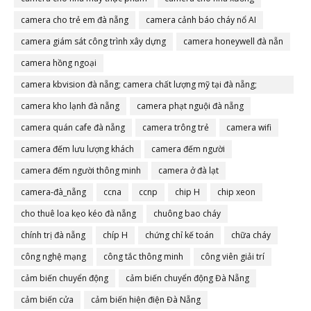
camera cho trẻ em đà nẵng
camera cảnh báo cháy nổ AI
camera giám sát công trình xây dựng
camera honeywell đà nẵn
camera hồng ngoại
camera kbvision đà nẵng; camera chất lượng mỹ tại đà nẵng;
camera đà nẵng
camera kho lạnh đà nẵng
camera phạt nguội đà nẵng
camera quán cafe đà nẵng
camera trông trẻ
camera wifi
camera đếm lưu lượng khách
camera đếm người
camera đếm người thông minh
camera ở đà lạt
camera-đà_nẵng
ccna
ccnp
chip H
chip xeon
cho thuê loa kẹo kéo đà nẵng
chuông bao cháy
chính trị đà nẵng
chíp H
chứng chỉ kế toán
chữa cháy
công nghệ mạng
công tắc thông minh
công viên giải trí
cảm biến chuyển động
cảm biến chuyển động Đà Nẵng
cảm biến cửa
cảm biến hiện điện Đà Nẵng