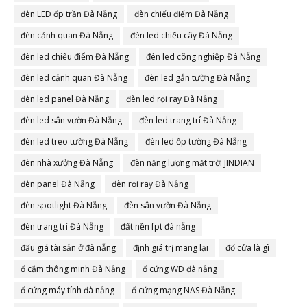
đèn LED ốp trần Đà Nẵng
đèn chiếu điểm Đà Nẵng
đèn cảnh quan Đà Nẵng
đèn led chiếu cây Đà Nẵng
đèn led chiếu điểm Đà Nẵng
đèn led công nghiệp Đà Nẵng
đèn led cảnh quan Đà Nẵng
đèn led gắn tường Đà Nẵng
đèn led panel Đà Nẵng
đèn led rọi ray Đà Nẵng
đèn led sân vườn Đà Nẵng
đèn led trang trí Đà Nẵng
đèn led treo tường Đà Nẵng
đèn led ốp tường Đà Nẵng
đèn nhà xưởng Đà Nẵng
đèn năng lượng mặt trời JINDIAN
đèn panel Đà Nẵng
đèn rọi ray Đà Nẵng
đèn spotlight Đà Nẵng
đèn sân vườn Đà Nẵng
đèn trang trí Đà Nẵng
đất nền fpt đà nẵng
đấu giá tài sản ở đà nẵng
định giá trị mang lại
đố cửa là gì
ổ cắm thông minh Đà Nẵng
ổ cứng WD đà nẵng
ổ cứng máy tính đà nẵng
ổ cứng mạng NAS Đà Nẵng