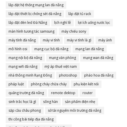
lắp đặt hệ thống mạng lan đà nẵng
lắp đặt thiết bị chống sét đà nẵng
lắp đặt tủ rack
lắp đặt đèn led Đà Nẵng
lịch nghỉ lễ
lợi ích uống nước lọc
màn hình tương tác samsung
máy chiếu sony
máy tính đà nẵng
máy vi tính
máy vi tính là gì
máy ảnh
mô hình osi
mạng cục bộ đà nẵng
mạng lan đà nẵng
mạng nội bộ đà nẵng
mạng văn phòng
mạng wan đà nẵng
mạng wifi đà nẵng
mỹ áp thuế việt nam
nhà thông minh Rạng Đông
photoshop
pháo hoa đà nẵng
pháp luật
phòng cháy chữa cháy
phụ kiện kết nối
quãng trường đà nẵng
remote dektop
router
sinh trắc học là gì
sông hàn
sản phẩm điện nhẹ
sập cầu châu phong
sở tài nguyên môi trường đà nẵng
thi công bãi tiếp địa đà nẵng