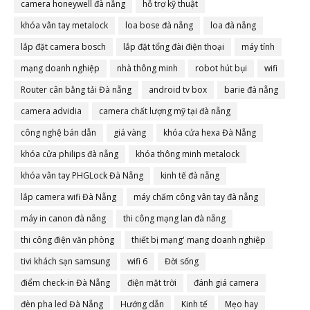
camera honeywell đà nẵng
hỗ trợ kỹ thuật
khóa vân tay metalock
loa bose đà nẵng
loa đà nẵng
lắp đặt camera bosch
lắp đặt tổng đài điện thoại
máy tính
mạng doanh nghiệp
nhà thông minh
robot hút bụi
wifi
Router cân bằng tải Đà nẵng
android tv box
barie đà nẵng
camera advidia
camera chất lượng mỹ tại đà nẵng
công nghệ bán dẫn
giá vàng
khóa cửa hexa Đà Nẵng
khóa cửa philips đà nẵng
khóa thông minh metalock
khóa vân tay PHGLock Đà Nẵng
kinh tế đà nẵng
lắp camera wifi Đà Nẵng
máy chấm công vân tay đà nẵng
máy in canon đà nẵng
thi công mạng lan đà nẵng
thi công điện văn phòng
thiết bị mạng' mạng doanh nghiệp
tivi khách sạn samsung
wifi 6
Đời sống
điểm check-in Đà Nẵng
điện mặt trời
đánh giá camera
đèn pha led Đà Nẵng
Hướng dẫn
Kinh tế
Mẹo hay