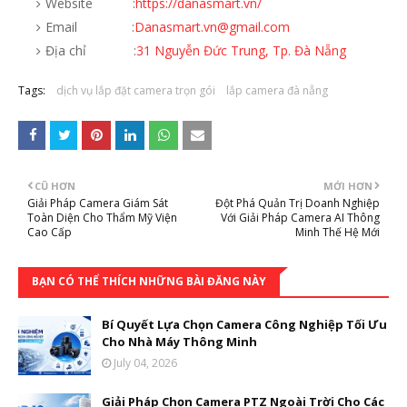
Website :
https://danasmart.vn/
Email :
Danasmart.vn@gmail.com
Địa chỉ :
31 Nguyễn Đức Trung, Tp. Đà Nẵng
Tags:
dịch vụ lắp đặt camera trọn gói
lắp camera đà nẵng
CŨ HƠN
MỚI HƠN
Giải Pháp Camera Giám Sát
Đột Phá Quản Trị Doanh Nghiệp
Toàn Diện Cho Thẩm Mỹ Viện
Với Giải Pháp Camera AI Thông
Cao Cấp
Minh Thế Hệ Mới
BẠN CÓ THỂ THÍCH NHỮNG BÀI ĐĂNG NÀY
Bí Quyết Lựa Chọn Camera Công Nghiệp Tối Ưu
Cho Nhà Máy Thông Minh
July 04, 2026
Giải Pháp Chọn Camera PTZ Ngoài Trời Cho Các