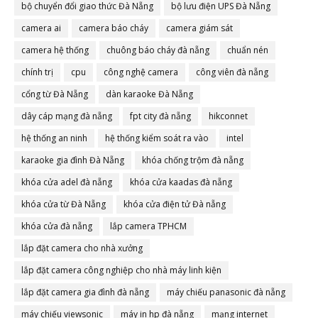
bộ chuyển đổi giao thức Đà Nẵng
bộ lưu điện UPS Đà Nẵng
camera ai
camera báo cháy
camera giám sát
camera hệ thống
chuông báo cháy đà nẵng
chuẩn nén
chính trị
cpu
công nghệ camera
công viên đà nẵng
cổng từ Đà Nẵng
dàn karaoke Đà Nẵng
dây cáp mạng đà nẵng
fpt city đà nẵng
hikconnet
hệ thống an ninh
hệ thống kiểm soát ra vào
intel
karaoke gia đình Đà Nẵng
khóa chống trộm đà nẵng
khóa cửa adel đà nẵng
khóa cửa kaadas đà nẵng
khóa cửa từ Đà Nẵng
khóa cửa điện tử Đà nẵng
khóa cửa đà nẵng
lắp camera TPHCM
lắp đặt camera cho nhà xưởng
lắp đặt camera công nghiệp cho nhà máy linh kiện
lắp đặt camera gia đình đà nẵng
máy chiếu panasonic đà nẵng
máy chiếu viewsonic
máy in hp đà nẵng
mạng internet