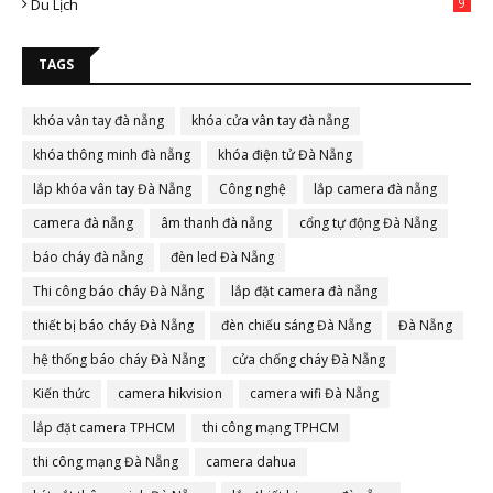
Du Lịch
9
TAGS
khóa vân tay đà nẵng
khóa cửa vân tay đà nẵng
khóa thông minh đà nẵng
khóa điện tử Đà Nẵng
lắp khóa vân tay Đà Nẵng
Công nghệ
lắp camera đà nẵng
camera đà nẵng
âm thanh đà nẵng
cổng tự động Đà Nẵng
báo cháy đà nẵng
đèn led Đà Nẵng
Thi công báo cháy Đà Nẵng
lắp đặt camera đà nẵng
thiết bị báo cháy Đà Nẵng
đèn chiếu sáng Đà Nẵng
Đà Nẵng
hệ thống báo cháy Đà Nẵng
cửa chống cháy Đà Nẵng
Kiến thức
camera hikvision
camera wifi Đà Nẵng
lắp đặt camera TPHCM
thi công mạng TPHCM
thi công mạng Đà Nẵng
camera dahua