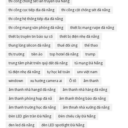
thi công chống sét lan truyền Đà Nẵng
thi công cọc tiếp địa đà nẵng
thi công cột chống sét đà nẵng
thi công hệ thống tiếp địa đà nẵng
thi công mạng văn phòng đà nẵng
thiết bị mạng ruijie đà nẵng
thiết bị truyền tin báo sự cố
thiết bị điện nhẹ đà nẵng
thung lũng silicon đà nẵng
thuế đối ứng
thể thao
thị trường
tiền ảo
top hotel đà nẵng
trump
trung tâm phát triển quỹ đất đà nẵng
tủ mạng Đà Nẵng
tủ điện nhẹ đà nẵng
tự học kế toán
unv việt nam
windown
xu hướng camera ai
Ô tô
âm thanh
âm thanh nhà hangd đà nẵng
âm thanh nhà hàng đà nẵng
âm thanh phòng họp đà nẵ
âm thanh thông báo đà nẵng
âm thanh trường học đà nẵng
âm thnah nhà xưởng đà nẵng
Đèn LED gắn trần Đà Nẵng
Đèn chiếu cây Đà Nẵng
đen led đà nẵng
đèn LED spotlight Đà Nẵng