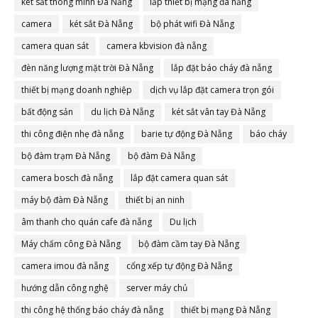
két sắt thông minh Đà Nẵng
lắp thiết bị mạng đà nẵng
camera
két sắt Đà Nẵng
bộ phát wifi Đà Nẵng
camera quan sát
camera kbvision đà nẵng
đèn năng lượng mặt trời Đà Nẵng
lắp đặt báo cháy đà nẵng
thiết bị mạng doanh nghiệp
dịch vụ lắp đặt camera trọn gói
bất động sản
du lịch Đà Nẵng
két sắt vân tay Đà Nẵng
thi công điện nhẹ đà nẵng
barie tự động Đà Nẵng
báo cháy
bộ đàm trạm Đà Nẵng
bộ đàm Đà Nẵng
camera bosch đà nẵng
lắp đặt camera quan sát
máy bộ đàm Đà Nẵng
thiết bị an ninh
âm thanh cho quán cafe đà nẵng
Du lịch
Máy chấm công Đà Nẵng
bộ đàm cầm tay Đà Nẵng
camera imou đà nẵng
cổng xếp tự động Đà Nẵng
hướng dẫn công nghệ
server máy chủ
thi công hệ thống báo cháy đà nẵng
thiết bị mạng Đà Nẵng