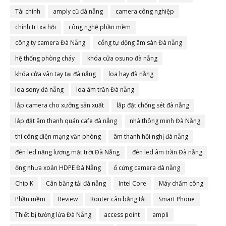
Tài chính
amply cũ đà nẵng
camera công nghiệp
chính trị xã hội
công nghệ phần mềm
công ty camera Đà Nẵng
cổng tự động âm sàn Đà nẵng
hệ thống phòng cháy
khóa cửa osuno đà nẵng
khóa cửa vân tay tại đà nẵng
loa hay đà nẵng
loa sony đà nẵng
loa âm trần Đà nẵng
lắp camera cho xưởng sản xuất
lắp đặt chống sét đà nẵng
lắp đặt âm thanh quán cafe đà nẵng
nhà thông minh Đà Nẵng
thi công điện mạng văn phòng
âm thanh hội nghị đà nẵng
đèn led năng lượng mặt trời Đà Nẵng
đèn led âm trần Đà nẵng
ống nhựa xoắn HDPE Đà Nẵng
ổ cứng camera đà nẵng
Chip K
Cân bằng tải đà nẵng
Intel Core
Máy chấm công
Phần mềm
Review
Router cân bằng tải
Smart Phone
Thiết bị tường lửa Đà Nẵng
access point
ampli