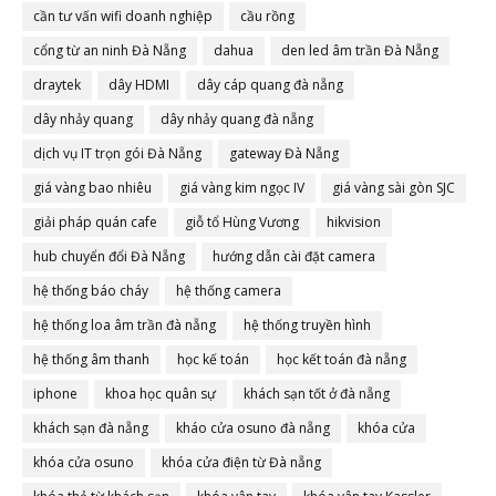
cần tư vấn wifi doanh nghiệp
cầu rồng
cổng từ an ninh Đà Nẵng
dahua
den led âm trần Đà Nẵng
draytek
dây HDMI
dây cáp quang đà nẵng
dây nhảy quang
dây nhảy quang đà nẵng
dịch vụ IT trọn gói Đà Nẵng
gateway Đà Nẵng
giá vàng bao nhiêu
giá vàng kim ngọc IV
giá vàng sài gòn SJC
giải pháp quán cafe
giỗ tổ Hùng Vương
hikvision
hub chuyển đổi Đà Nẵng
hướng dẫn cài đặt camera
hệ thống báo cháy
hệ thống camera
hệ thống loa âm trần đà nẵng
hệ thống truyền hình
hệ thống âm thanh
học kế toán
học kết toán đà nẵng
iphone
khoa học quân sự
khách sạn tốt ở đà nẵng
khách sạn đà nẵng
kháo cửa osuno đà nẵng
khóa cửa
khóa cửa osuno
khóa cửa điện từ Đà nẵng