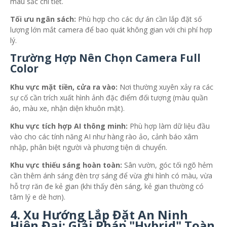
màu sắc chi tiết.
Tối ưu ngân sách:
Phù hợp cho các dự án cần lắp đặt số
lượng lớn mắt camera để bao quát không gian với chi phí hợp
lý.
Trường Hợp Nên Chọn Camera Full
Color
Khu vực mặt tiền, cửa ra vào:
Nơi thường xuyên xảy ra các
sự cố cần trích xuất hình ảnh đặc điểm đối tượng (màu quần
áo, màu xe, nhận diện khuôn mặt).
Khu vực tích hợp AI thông minh:
Phù hợp làm dữ liệu đầu
vào cho các tính năng AI như hàng rào ảo, cảnh báo xâm
nhập, phân biệt người và phương tiện di chuyển.
Khu vực thiếu sáng hoàn toàn:
Sân vườn, góc tối ngõ hẻm
cần thêm ánh sáng đèn trợ sáng để vừa ghi hình có màu, vừa
hỗ trợ răn đe kẻ gian (khi thấy đèn sáng, kẻ gian thường có
tâm lý e dè hơn).
4. Xu Hướng Lắp Đặt An Ninh
Hiện Đại: Giải Pháp "Hybrid" Toàn