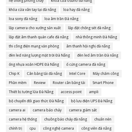
hệ thống phòng cháy
khóa cửa osuno đà nẵng
khóa cửa vân tay tại đà nẵng
loa hay đà nẵng
loa sony đà nẵng
loa âm trần Đà nẵng
lắp camera cho xưởng sản xuất
lắp đặt chống sét đà nẵng
lắp đặt âm thanh quán cafe đà nẵng
nhà thông minh Đà Nẵng
thi công điện mạng văn phòng
âm thanh hội nghị đà nẵng
đèn led năng lượng mặt trời Đà Nẵng
đèn led âm trần Đà nẵng
ống nhựa xoắn HDPE Đà Nẵng
ổ cứng camera đà nẵng
Chip K
Cân bằng tải đà nẵng
Intel Core
Máy chấm công
Phần mềm
Review
Router cân bằng tải
Smart Phone
Thiết bị tường lửa Đà Nẵng
access point
ampli
bộ chuyển đổi giao thức Đà Nẵng
bộ lưu điện UPS Đà Nẵng
camera ai
camera báo cháy
camera giám sát
camera hệ thống
chuông báo cháy đà nẵng
chuẩn nén
chính trị
cpu
công nghệ camera
công viên đà nẵng