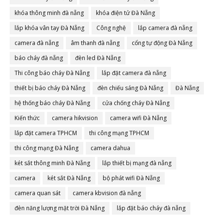
khóa thông minh đà nẵng
khóa điện tử Đà Nẵng
lắp khóa vân tay Đà Nẵng
Công nghệ
lắp camera đà nẵng
camera đà nẵng
âm thanh đà nẵng
cổng tự động Đà Nẵng
báo cháy đà nẵng
đèn led Đà Nẵng
Thi công báo cháy Đà Nẵng
lắp đặt camera đà nẵng
thiết bị báo cháy Đà Nẵng
đèn chiếu sáng Đà Nẵng
Đà Nẵng
hệ thống báo cháy Đà Nẵng
cửa chống cháy Đà Nẵng
Kiến thức
camera hikvision
camera wifi Đà Nẵng
lắp đặt camera TPHCM
thi công mạng TPHCM
thi công mạng Đà Nẵng
camera dahua
két sắt thông minh Đà Nẵng
lắp thiết bị mạng đà nẵng
camera
két sắt Đà Nẵng
bộ phát wifi Đà Nẵng
camera quan sát
camera kbvision đà nẵng
đèn năng lượng mặt trời Đà Nẵng
lắp đặt báo cháy đà nẵng