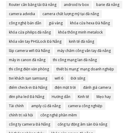
Router cân bằng tải Đà nẵng
android tv box
barie đà nẵng
camera advidia
camera chất lượng mỹ tại đà nẵng
công nghệ bán dẫn
giá vàng
khóa cửa hexa Đà Nẵng
khóa cửa philips đà nẵng
khóa thông minh metalock
khóa vân tay PHGLock Đà Nẵng
kinh tế đà nẵng
lắp camera wifi Đà Nẵng
máy chấm công vân tay đà nẵng
máy in canon đà nẵng
thi công mạng lan đà nẵng
thi công điện văn phòng
thiết bị mạng' mạng doanh nghiệp
tivi khách sạn samsung
wifi 6
Đời sống
điểm check-in Đà Nẵng
điện mặt trời
đánh giá camera
đèn pha led Đà Nẵng
Hướng dẫn
Kinh tế
Mẹo hay
Tài chính
amply cũ đà nẵng
camera công nghiệp
chính trị xã hội
công nghệ phần mềm
công ty camera Đà Nẵng
cổng tự động âm sàn Đà nẵng