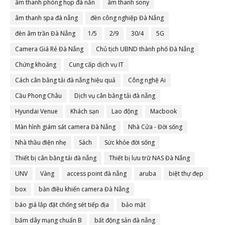
âm thanh phòng họp đà nẵn
âm thanh sony
âm thanh spa đà nẵng
đèn công nghiệp Đà Nẵng
đèn âm trần Đà Nẵng
1/5
2/9
30/4
5G
Camera Giá Rẻ Đà Nẵng
Chủ tịch UBND thành phố Đà Nẵng
Chứng khoáng
Cung cấp dịch vụ IT
Cách cân bằng tải đà nẵng hiệu quả
Công nghệ Ai
Cầu Phong Châu
Dịch vụ cân bằng tải đà nẵng
Hyundai Venue
Khách sạn
Lao động
Macbook
Màn hình giám sát camera Đà Nẵng
Nhà Cửa - Đời sống
Nhà thầu điện nhẹ
Sách
Sức khỏe đời sống
Thiết bị cân bằng tải đà nẵng
Thiết bị lưu trữ NAS Đà Nẵng
UNV
Vàng
access point đà nẵng
aruba
biệt thự đẹp
box
bàn điều khiển camera Đà Nẵng
báo giá lắp đặt chống sét tiếp địa
bảo mật
bấm dây mạng chuẩn B
bất động sản đà nẵng