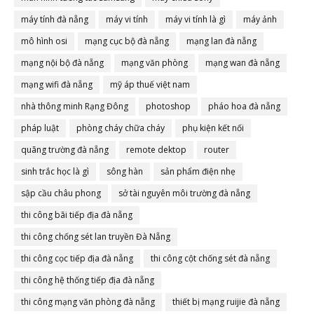
máy tính đà nẵng
máy vi tính
máy vi tính là gì
máy ảnh
mô hình osi
mạng cục bộ đà nẵng
mạng lan đà nẵng
mạng nội bộ đà nẵng
mạng văn phòng
mạng wan đà nẵng
mạng wifi đà nẵng
mỹ áp thuế việt nam
nhà thông minh Rạng Đông
photoshop
pháo hoa đà nẵng
pháp luật
phòng cháy chữa cháy
phụ kiện kết nối
quãng trường đà nẵng
remote dektop
router
sinh trắc học là gì
sông hàn
sản phẩm điện nhẹ
sập cầu châu phong
sở tài nguyên môi trường đà nẵng
thi công bãi tiếp địa đà nẵng
thi công chống sét lan truyền Đà Nẵng
thi công cọc tiếp địa đà nẵng
thi công cột chống sét đà nẵng
thi công hệ thống tiếp địa đà nẵng
thi công mạng văn phòng đà nẵng
thiết bị mạng ruijie đà nẵng