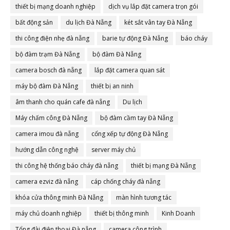
thiết bị mạng doanh nghiệp
dịch vụ lắp đặt camera trọn gói
bất động sản
du lịch Đà Nẵng
két sắt vân tay Đà Nẵng
thi công điện nhẹ đà nẵng
barie tự động Đà Nẵng
báo cháy
bộ đàm trạm Đà Nẵng
bộ đàm Đà Nẵng
camera bosch đà nẵng
lắp đặt camera quan sát
máy bộ đàm Đà Nẵng
thiết bị an ninh
âm thanh cho quán cafe đà nẵng
Du lịch
Máy chấm công Đà Nẵng
bộ đàm cầm tay Đà Nẵng
camera imou đà nẵng
cổng xếp tự động Đà Nẵng
hướng dẫn công nghệ
server máy chủ
thi công hệ thống báo cháy đà nẵng
thiết bị mạng Đà Nẵng
camera ezviz đà nẵng
cáp chống cháy đà nẵng
khóa cửa thông minh Đà Nẵng
màn hình tương tác
máy chủ doanh nghiệp
thiết bị thông minh
Kinh Doanh
Tổng đài điện thoại Đà nẵng
camera công trình