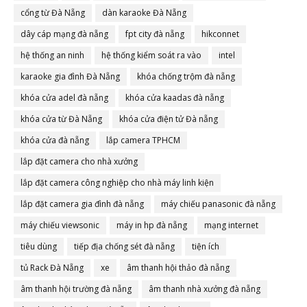
cổng từ Đà Nẵng
dàn karaoke Đà Nẵng
dây cáp mạng đà nẵng
fpt city đà nẵng
hikconnet
hệ thống an ninh
hệ thống kiểm soát ra vào
intel
karaoke gia đình Đà Nẵng
khóa chống trộm đà nẵng
khóa cửa adel đà nẵng
khóa cửa kaadas đà nẵng
khóa cửa từ Đà Nẵng
khóa cửa điện tử Đà nẵng
khóa cửa đà nẵng
lắp camera TPHCM
lắp đặt camera cho nhà xưởng
lắp đặt camera công nghiệp cho nhà máy linh kiện
lắp đặt camera gia đình đà nẵng
máy chiếu panasonic đà nẵng
máy chiếu viewsonic
máy in hp đà nẵng
mạng internet
tiêu dùng
tiếp địa chống sét đà nẵng
tiện ích
tủ Rack Đà Nẵng
xe
âm thanh hội thảo đà nẵng
âm thanh hội trường đà nẵng
âm thanh nhà xưởng đà nẵng