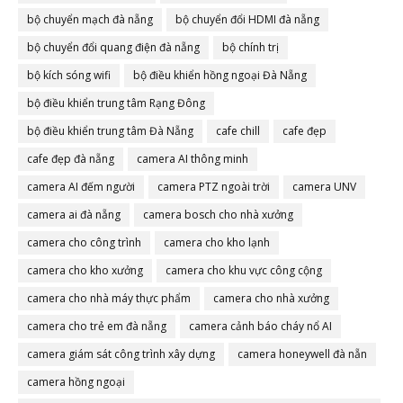
bộ chuyển mạch đà nẵng
bộ chuyển đổi HDMI đà nẵng
bộ chuyển đổi quang điện đà nẵng
bộ chính trị
bộ kích sóng wifi
bộ điều khiển hồng ngoại Đà Nẵng
bộ điều khiển trung tâm Rạng Đông
bộ điều khiển trung tâm Đà Nẵng
cafe chill
cafe đẹp
cafe đẹp đà nẵng
camera AI thông minh
camera AI đếm người
camera PTZ ngoài trời
camera UNV
camera ai đà nẵng
camera bosch cho nhà xưởng
camera cho công trình
camera cho kho lạnh
camera cho kho xưởng
camera cho khu vực công cộng
camera cho nhà máy thực phẩm
camera cho nhà xưởng
camera cho trẻ em đà nẵng
camera cảnh báo cháy nổ AI
camera giám sát công trình xây dựng
camera honeywell đà nẵn
camera hồng ngoại