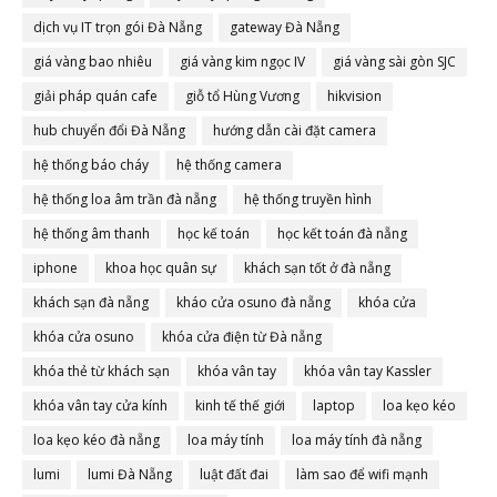
dịch vụ IT trọn gói Đà Nẵng
gateway Đà Nẵng
giá vàng bao nhiêu
giá vàng kim ngọc IV
giá vàng sài gòn SJC
giải pháp quán cafe
giỗ tổ Hùng Vương
hikvision
hub chuyển đổi Đà Nẵng
hướng dẫn cài đặt camera
hệ thống báo cháy
hệ thống camera
hệ thống loa âm trần đà nẵng
hệ thống truyền hình
hệ thống âm thanh
học kế toán
học kết toán đà nẵng
iphone
khoa học quân sự
khách sạn tốt ở đà nẵng
khách sạn đà nẵng
kháo cửa osuno đà nẵng
khóa cửa
khóa cửa osuno
khóa cửa điện từ Đà nẵng
khóa thẻ từ khách sạn
khóa vân tay
khóa vân tay Kassler
khóa vân tay cửa kính
kinh tế thế giới
laptop
loa kẹo kéo
loa kẹo kéo đà nẵng
loa máy tính
loa máy tính đà nẵng
lumi
lumi Đà Nẵng
luật đất đai
làm sao để wifi mạnh