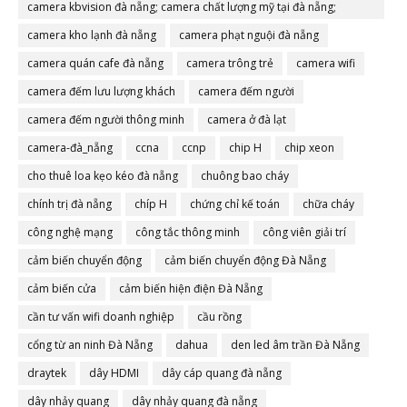
camera kbvision đà nẵng; camera chất lượng mỹ tại đà nẵng;
camera đà nẵng
camera kho lạnh đà nẵng
camera phạt nguội đà nẵng
camera quán cafe đà nẵng
camera trông trẻ
camera wifi
camera đếm lưu lượng khách
camera đếm người
camera đếm người thông minh
camera ở đà lạt
camera-đà_nẵng
ccna
ccnp
chip H
chip xeon
cho thuê loa kẹo kéo đà nẵng
chuông bao cháy
chính trị đà nẵng
chíp H
chứng chỉ kế toán
chữa cháy
công nghệ mạng
công tắc thông minh
công viên giải trí
cảm biến chuyển động
cảm biến chuyển động Đà Nẵng
cảm biến cửa
cảm biến hiện điện Đà Nẵng
cần tư vấn wifi doanh nghiệp
cầu rồng
cổng từ an ninh Đà Nẵng
dahua
den led âm trần Đà Nẵng
draytek
dây HDMI
dây cáp quang đà nẵng
dây nhảy quang
dây nhảy quang đà nẵng