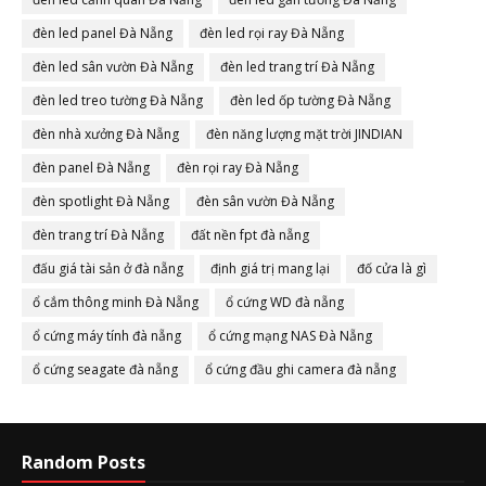
đèn led panel Đà Nẵng
đèn led rọi ray Đà Nẵng
đèn led sân vườn Đà Nẵng
đèn led trang trí Đà Nẵng
đèn led treo tường Đà Nẵng
đèn led ốp tường Đà Nẵng
đèn nhà xưởng Đà Nẵng
đèn năng lượng mặt trời JINDIAN
đèn panel Đà Nẵng
đèn rọi ray Đà Nẵng
đèn spotlight Đà Nẵng
đèn sân vườn Đà Nẵng
đèn trang trí Đà Nẵng
đất nền fpt đà nẵng
đấu giá tài sản ở đà nẵng
định giá trị mang lại
đố cửa là gì
ổ cắm thông minh Đà Nẵng
ổ cứng WD đà nẵng
ổ cứng máy tính đà nẵng
ổ cứng mạng NAS Đà Nẵng
ổ cứng seagate đà nẵng
ổ cứng đầu ghi camera đà nẵng
Random Posts