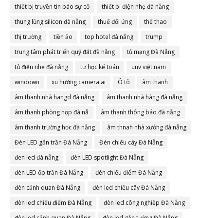
thiết bị truyền tin báo sự cố
thiết bị điện nhẹ đà nẵng
thung lũng silicon đà nẵng
thuế đối ứng
thể thao
thị trường
tiền ảo
top hotel đà nẵng
trump
trung tâm phát triển quỹ đất đà nẵng
tủ mạng Đà Nẵng
tủ điện nhẹ đà nẵng
tự học kế toán
unv việt nam
windown
xu hướng camera ai
Ô tô
âm thanh
âm thanh nhà hangd đà nẵng
âm thanh nhà hàng đà nẵng
âm thanh phòng họp đà nẵ
âm thanh thông báo đà nẵng
âm thanh trường học đà nẵng
âm thnah nhà xưởng đà nẵng
Đèn LED gắn trần Đà Nẵng
Đèn chiếu cây Đà Nẵng
đen led đà nẵng
đèn LED spotlight Đà Nẵng
đèn LED ốp trần Đà Nẵng
đèn chiếu điểm Đà Nẵng
đèn cảnh quan Đà Nẵng
đèn led chiếu cây Đà Nẵng
đèn led chiếu điểm Đà Nẵng
đèn led công nghiệp Đà Nẵng
đèn led cảnh quan Đà Nẵng
đèn led gắn tường Đà Nẵng