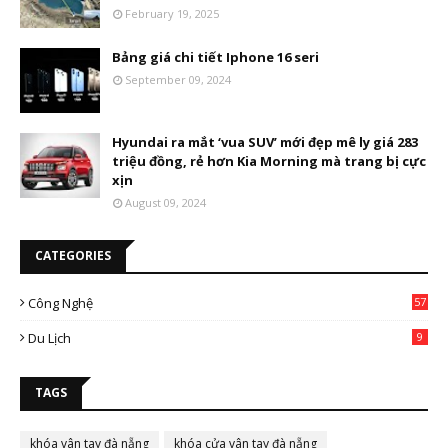
February 19, 2025
Bảng giá chi tiết Iphone 16 seri
September 09, 2024
Hyundai ra mắt ‘vua SUV’ mới đẹp mê ly giá 283
triệu đồng, rẻ hơn Kia Morning mà trang bị cực
xịn
August 09, 2024
CATEGORIES
Công Nghệ
57
Du Lịch
9
TAGS
khóa vân tay đà nẵng
khóa cửa vân tay đà nẵng