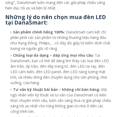
sống", DanaSmart luôn mang đến các giải pháp chiếu sáng
hiện đại, tối ưu và bền bỉ nhất.
Những lý do nên chọn mua đèn LED
tại DanaSmart:
Sản phẩm chính hãng 100%:
DanaSmart cam kết chỉ
phân phối các sản phẩm từ những thương hiệu hàng đầu
như Rạng Đông, Philips,… có đầy đủ giấy tờ kiểm định chất
lượng và nguồn gốc rõ ràng.
Chủng loại đa dạng – đáp ứng mọi nhu cầu:
Tại
DanaSmart, bạn có thể dễ dàng tìm thấy các loại đèn LED
âm trần, ốp trần, đèn dây trang trí, đèn LED rọi ray, đèn
LED cảm biến, đèn LED panel, đèn LED năng lượng mặt
trời, và nhiều dòng đèn chuyên dụng cho văn phòng, nhà
xưởng, cửa hàng.
Tư vấn kỹ thuật bài bản – không chỉ bán hàng:
Đội
ngũ nhân viên kỹ thuật và tư vấn của DanaSmart có kiến
thức chuyên môn sâu, luôn sẵn sàng đưa ra giải pháp chiếu
sáng tối ưu nhất cho từng không gian từ nhà ở đến các
công trình lớn.