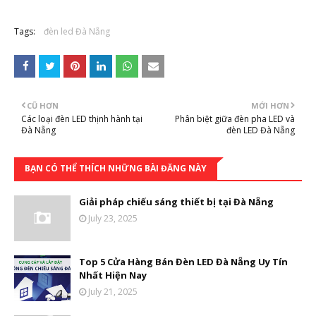
Tags:
đèn led Đà Nẵng
CŨ HƠN
MỚI HƠN
Các loại đèn LED thịnh hành tại
Phân biệt giữa đèn pha LED và
Đà Nẵng
đèn LED Đà Nẵng
BẠN CÓ THỂ THÍCH NHỮNG BÀI ĐĂNG NÀY
Giải pháp chiếu sáng thiết bị tại Đà Nẵng
July 23, 2025
Top 5 Cửa Hàng Bán Đèn LED Đà Nẵng Uy Tín
Nhất Hiện Nay
July 21, 2025