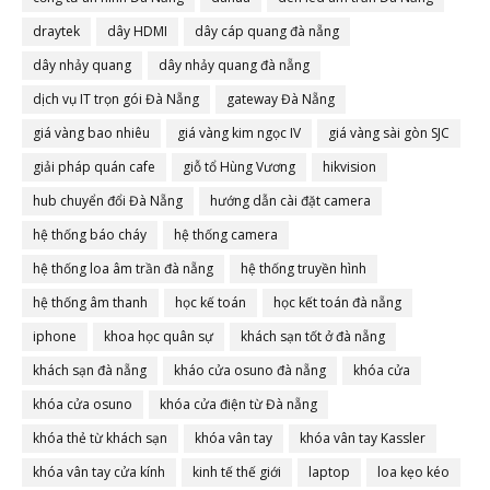
draytek
dây HDMI
dây cáp quang đà nẵng
dây nhảy quang
dây nhảy quang đà nẵng
dịch vụ IT trọn gói Đà Nẵng
gateway Đà Nẵng
giá vàng bao nhiêu
giá vàng kim ngọc IV
giá vàng sài gòn SJC
giải pháp quán cafe
giỗ tổ Hùng Vương
hikvision
hub chuyển đổi Đà Nẵng
hướng dẫn cài đặt camera
hệ thống báo cháy
hệ thống camera
hệ thống loa âm trần đà nẵng
hệ thống truyền hình
hệ thống âm thanh
học kế toán
học kết toán đà nẵng
iphone
khoa học quân sự
khách sạn tốt ở đà nẵng
khách sạn đà nẵng
kháo cửa osuno đà nẵng
khóa cửa
khóa cửa osuno
khóa cửa điện từ Đà nẵng
khóa thẻ từ khách sạn
khóa vân tay
khóa vân tay Kassler
khóa vân tay cửa kính
kinh tế thế giới
laptop
loa kẹo kéo