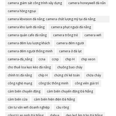
camera giám sát công trình xây dựng
camera honeywell đà nẵn
camera hồng ngoại
camera kbvision đà nẵng; camera chất lượng mỹ tại đà nẵng;
camera đà nẵng
camera kho lạnh đà nẵng
camera phạt nguội đà nẵng
camera quán cafe đà nẵng
camera trông trẻ
camera wifi
camera đếm lưu lượng khách
camera đếm người
camera đếm người thông minh
camera ở đà lạt
camera-đà_nẵng
ccna
ccnp
chip H
chip xeon
cho thuê loa kẹo kéo đà nẵng
chuông bao cháy
chính trị đà nẵng
chíp H
chứng chỉ kế toán
chữa cháy
công nghệ mạng
công tắc thông minh
công viên giải trí
cảm biến chuyển động
cảm biến chuyển động Đà Nẵng
cảm biến cửa
cảm biến hiện điện Đà Nẵng
cần tư vấn wifi doanh nghiệp
cầu rồng
cổng từ an ninh Đà Nẵng
dahua
den led âm trần Đà Nẵng