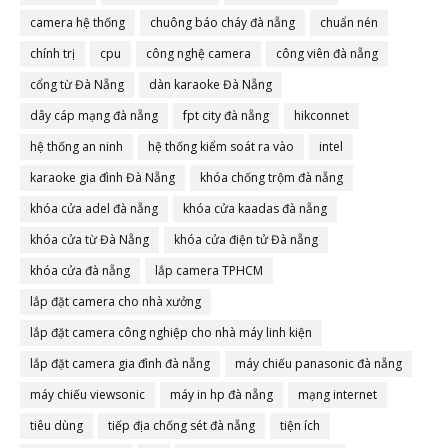
camera hệ thống
chuông báo cháy đà nẵng
chuẩn nén
chính trị
cpu
công nghệ camera
công viên đà nẵng
cổng từ Đà Nẵng
dàn karaoke Đà Nẵng
dây cáp mạng đà nẵng
fpt city đà nẵng
hikconnet
hệ thống an ninh
hệ thống kiểm soát ra vào
intel
karaoke gia đình Đà Nẵng
khóa chống trộm đà nẵng
khóa cửa adel đà nẵng
khóa cửa kaadas đà nẵng
khóa cửa từ Đà Nẵng
khóa cửa điện tử Đà nẵng
khóa cửa đà nẵng
lắp camera TPHCM
lắp đặt camera cho nhà xưởng
lắp đặt camera công nghiệp cho nhà máy linh kiện
lắp đặt camera gia đình đà nẵng
máy chiếu panasonic đà nẵng
máy chiếu viewsonic
máy in hp đà nẵng
mạng internet
tiêu dùng
tiếp địa chống sét đà nẵng
tiện ích