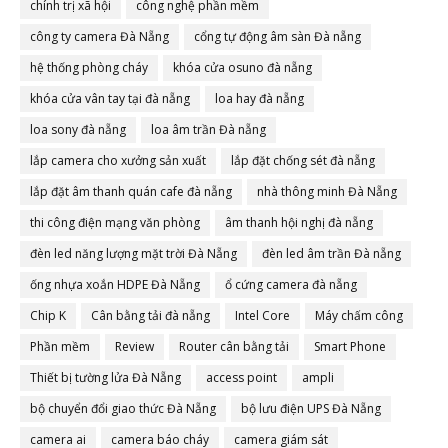
chính trị xã hội
công nghệ phần mềm
công ty camera Đà Nẵng
cổng tự động âm sàn Đà nẵng
hệ thống phòng cháy
khóa cửa osuno đà nẵng
khóa cửa vân tay tại đà nẵng
loa hay đà nẵng
loa sony đà nẵng
loa âm trần Đà nẵng
lắp camera cho xưởng sản xuất
lắp đặt chống sét đà nẵng
lắp đặt âm thanh quán cafe đà nẵng
nhà thông minh Đà Nẵng
thi công điện mạng văn phòng
âm thanh hội nghị đà nẵng
đèn led năng lượng mặt trời Đà Nẵng
đèn led âm trần Đà nẵng
ống nhựa xoắn HDPE Đà Nẵng
ổ cứng camera đà nẵng
Chip K
Cân bằng tải đà nẵng
Intel Core
Máy chấm công
Phần mềm
Review
Router cân bằng tải
Smart Phone
Thiết bị tường lửa Đà Nẵng
access point
ampli
bộ chuyển đổi giao thức Đà Nẵng
bộ lưu điện UPS Đà Nẵng
camera ai
camera báo cháy
camera giám sát