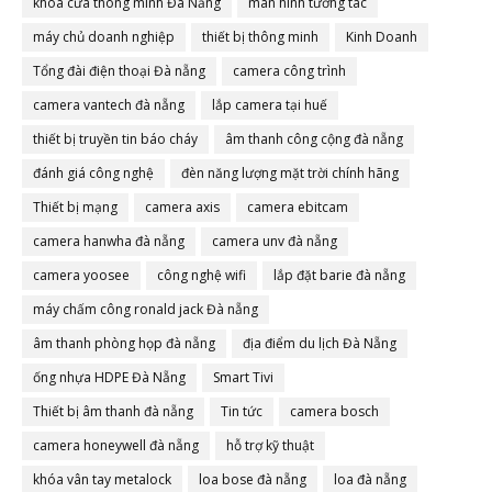
khóa cửa thông minh Đà Nẵng
màn hình tương tác
máy chủ doanh nghiệp
thiết bị thông minh
Kinh Doanh
Tổng đài điện thoại Đà nẵng
camera công trình
camera vantech đà nẵng
lắp camera tại huế
thiết bị truyền tin báo cháy
âm thanh công cộng đà nẵng
đánh giá công nghệ
đèn năng lượng mặt trời chính hãng
Thiết bị mạng
camera axis
camera ebitcam
camera hanwha đà nẵng
camera unv đà nẵng
camera yoosee
công nghệ wifi
lắp đặt barie đà nẵng
máy chấm công ronald jack Đà nẵng
âm thanh phòng họp đà nẵng
địa điểm du lịch Đà Nẵng
ống nhựa HDPE Đà Nẵng
Smart Tivi
Thiết bị âm thanh đà nẵng
Tin tức
camera bosch
camera honeywell đà nẵng
hỗ trợ kỹ thuật
khóa vân tay metalock
loa bose đà nẵng
loa đà nẵng