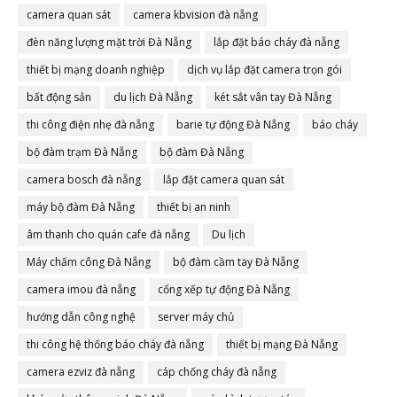
camera quan sát
camera kbvision đà nẵng
đèn năng lượng mặt trời Đà Nẵng
lắp đặt báo cháy đà nẵng
thiết bị mạng doanh nghiệp
dịch vụ lắp đặt camera trọn gói
bất động sản
du lịch Đà Nẵng
két sắt vân tay Đà Nẵng
thi công điện nhẹ đà nẵng
barie tự động Đà Nẵng
báo cháy
bộ đàm trạm Đà Nẵng
bộ đàm Đà Nẵng
camera bosch đà nẵng
lắp đặt camera quan sát
máy bộ đàm Đà Nẵng
thiết bị an ninh
âm thanh cho quán cafe đà nẵng
Du lịch
Máy chấm công Đà Nẵng
bộ đàm cầm tay Đà Nẵng
camera imou đà nẵng
cổng xếp tự động Đà Nẵng
hướng dẫn công nghệ
server máy chủ
thi công hệ thống báo cháy đà nẵng
thiết bị mạng Đà Nẵng
camera ezviz đà nẵng
cáp chống cháy đà nẵng