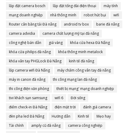
lắp đặt camera bosch
lắp đặt tổng đài điện thoại
máy tính
mạng doanh nghiệp
nhà thông minh
robot hút bụi
wifi
Router cân bằng tải Đà nẵng
android tv box
barie đà nẵng
camera advidia
camera chất lượng mỹ tại đà nẵng
công nghệ bán dẫn
giá vàng
khóa cửa hexa Đà Nẵng
khóa cửa philips đà nẵng
khóa thông minh metalock
khóa vân tay PHGLock Đà Nẵng
kinh tế đà nẵng
lắp camera wifi Đà Nẵng
máy chấm công vân tay đà nẵng
máy in canon đà nẵng
thi công mạng lan đà nẵng
thi công điện văn phòng
thiết bị mạng' mạng doanh nghiệp
tivi khách sạn samsung
wifi 6
Đời sống
điểm check-in Đà Nẵng
điện mặt trời
đánh giá camera
đèn pha led Đà Nẵng
Hướng dẫn
Kinh tế
Mẹo hay
Tài chính
amply cũ đà nẵng
camera công nghiệp