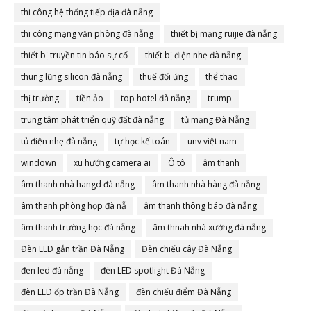
thi công hệ thống tiếp địa đà nẵng
thi công mạng văn phòng đà nẵng
thiết bị mạng ruijie đà nẵng
thiết bị truyền tin báo sự cố
thiết bị điện nhẹ đà nẵng
thung lũng silicon đà nẵng
thuế đối ứng
thể thao
thị trường
tiền ảo
top hotel đà nẵng
trump
trung tâm phát triển quỹ đất đà nẵng
tủ mạng Đà Nẵng
tủ điện nhẹ đà nẵng
tự học kế toán
unv việt nam
windown
xu hướng camera ai
Ô tô
âm thanh
âm thanh nhà hangd đà nẵng
âm thanh nhà hàng đà nẵng
âm thanh phòng họp đà nẵ
âm thanh thông báo đà nẵng
âm thanh trường học đà nẵng
âm thnah nhà xưởng đà nẵng
Đèn LED gắn trần Đà Nẵng
Đèn chiếu cây Đà Nẵng
đen led đà nẵng
đèn LED spotlight Đà Nẵng
đèn LED ốp trần Đà Nẵng
đèn chiếu điểm Đà Nẵng