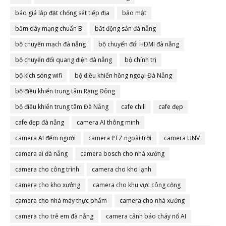
báo giá lắp đặt chống sét tiếp địa
bảo mật
bấm dây mạng chuẩn B
bất động sản đà nẵng
bộ chuyển mạch đà nẵng
bộ chuyển đổi HDMI đà nẵng
bộ chuyển đổi quang điện đà nẵng
bộ chính trị
bộ kích sóng wifi
bộ điều khiển hồng ngoại Đà Nẵng
bộ điều khiển trung tâm Rạng Đông
bộ điều khiển trung tâm Đà Nẵng
cafe chill
cafe đẹp
cafe đẹp đà nẵng
camera AI thông minh
camera AI đếm người
camera PTZ ngoài trời
camera UNV
camera ai đà nẵng
camera bosch cho nhà xưởng
camera cho công trình
camera cho kho lạnh
camera cho kho xưởng
camera cho khu vực công cộng
camera cho nhà máy thực phẩm
camera cho nhà xưởng
camera cho trẻ em đà nẵng
camera cảnh báo cháy nổ AI