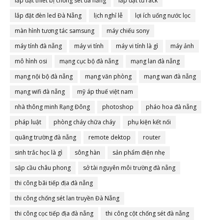
lắp đặt thiết bị chống sét đà nẵng
lắp đặt tủ rack
lắp đặt đèn led Đà Nẵng
lịch nghỉ lễ
lợi ích uống nước lọc
màn hình tương tác samsung
máy chiếu sony
máy tính đà nẵng
máy vi tính
máy vi tính là gì
máy ảnh
mô hình osi
mạng cục bộ đà nẵng
mạng lan đà nẵng
mạng nội bộ đà nẵng
mạng văn phòng
mạng wan đà nẵng
mạng wifi đà nẵng
mỹ áp thuế việt nam
nhà thông minh Rạng Đông
photoshop
pháo hoa đà nẵng
pháp luật
phòng cháy chữa cháy
phụ kiện kết nối
quãng trường đà nẵng
remote dektop
router
sinh trắc học là gì
sông hàn
sản phẩm điện nhẹ
sập cầu châu phong
sở tài nguyên môi trường đà nẵng
thi công bãi tiếp địa đà nẵng
thi công chống sét lan truyền Đà Nẵng
thi công cọc tiếp địa đà nẵng
thi công cột chống sét đà nẵng