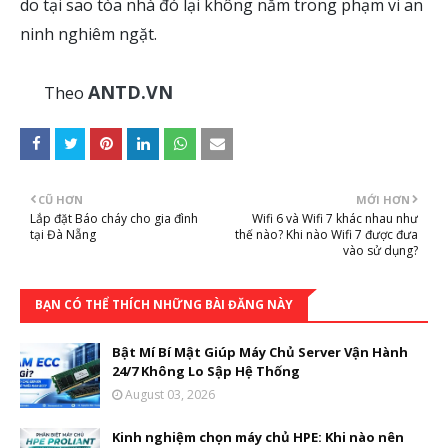
do tại sao tòa nhà đó lại không nằm trong phạm vi an
ninh nghiêm ngặt.
ANTD.VN
Theo
CŨ HƠN
MỚI HƠN
Lắp đặt Báo cháy cho gia đình
Wifi 6 và Wifi 7 khác nhau như
tại Đà Nẵng
thế nào? Khi nào Wifi 7 được đưa
vào sử dụng?
BẠN CÓ THỂ THÍCH NHỮNG BÀI ĐĂNG NÀY
Bật Mí Bí Mật Giúp Máy Chủ Server Vận Hành
24/7 Không Lo Sập Hệ Thống
August 03, 2026
Kinh nghiệm chọn máy chủ HPE: Khi nào nên