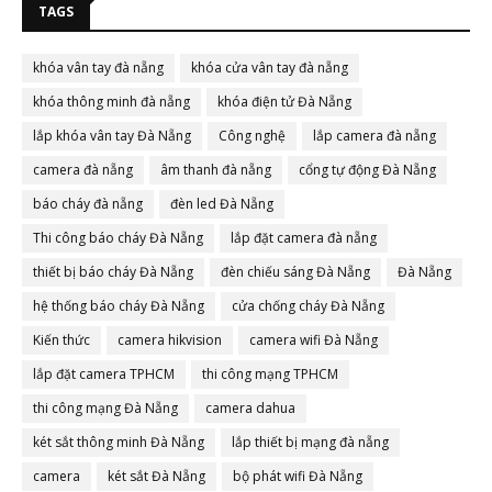
TAGS
khóa vân tay đà nẵng
khóa cửa vân tay đà nẵng
khóa thông minh đà nẵng
khóa điện tử Đà Nẵng
lắp khóa vân tay Đà Nẵng
Công nghệ
lắp camera đà nẵng
camera đà nẵng
âm thanh đà nẵng
cổng tự động Đà Nẵng
báo cháy đà nẵng
đèn led Đà Nẵng
Thi công báo cháy Đà Nẵng
lắp đặt camera đà nẵng
thiết bị báo cháy Đà Nẵng
đèn chiếu sáng Đà Nẵng
Đà Nẵng
hệ thống báo cháy Đà Nẵng
cửa chống cháy Đà Nẵng
Kiến thức
camera hikvision
camera wifi Đà Nẵng
lắp đặt camera TPHCM
thi công mạng TPHCM
thi công mạng Đà Nẵng
camera dahua
két sắt thông minh Đà Nẵng
lắp thiết bị mạng đà nẵng
camera
két sắt Đà Nẵng
bộ phát wifi Đà Nẵng