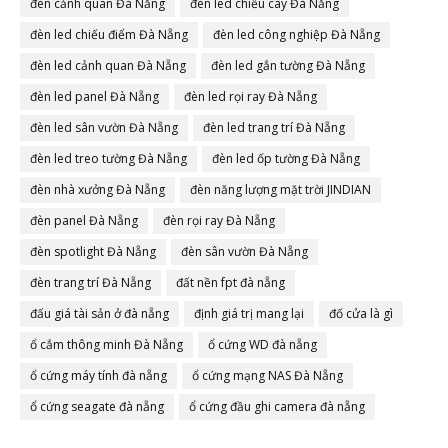
đèn cảnh quan Đà Nẵng
đèn led chiếu cây Đà Nẵng
đèn led chiếu điểm Đà Nẵng
đèn led công nghiệp Đà Nẵng
đèn led cảnh quan Đà Nẵng
đèn led gắn tường Đà Nẵng
đèn led panel Đà Nẵng
đèn led rọi ray Đà Nẵng
đèn led sân vườn Đà Nẵng
đèn led trang trí Đà Nẵng
đèn led treo tường Đà Nẵng
đèn led ốp tường Đà Nẵng
đèn nhà xưởng Đà Nẵng
đèn năng lượng mặt trời JINDIAN
đèn panel Đà Nẵng
đèn rọi ray Đà Nẵng
đèn spotlight Đà Nẵng
đèn sân vườn Đà Nẵng
đèn trang trí Đà Nẵng
đất nền fpt đà nẵng
đấu giá tài sản ở đà nẵng
định giá trị mang lại
đố cửa là gì
ổ cắm thông minh Đà Nẵng
ổ cứng WD đà nẵng
ổ cứng máy tính đà nẵng
ổ cứng mạng NAS Đà Nẵng
ổ cứng seagate đà nẵng
ổ cứng đầu ghi camera đà nẵng