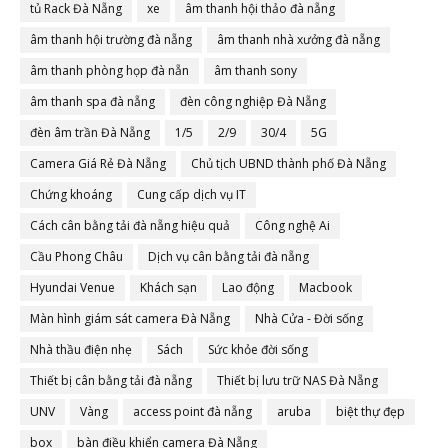
tủ Rack Đà Nẵng
xe
âm thanh hội thảo đà nẵng
âm thanh hội trường đà nẵng
âm thanh nhà xưởng đà nẵng
âm thanh phòng họp đà nẵn
âm thanh sony
âm thanh spa đà nẵng
đèn công nghiệp Đà Nẵng
đèn âm trần Đà Nẵng
1/5
2/9
30/4
5G
Camera Giá Rẻ Đà Nẵng
Chủ tịch UBND thành phố Đà Nẵng
Chứng khoáng
Cung cấp dịch vụ IT
Cách cân bằng tải đà nẵng hiệu quả
Công nghệ Ai
Cầu Phong Châu
Dịch vụ cân bằng tải đà nẵng
Hyundai Venue
Khách sạn
Lao động
Macbook
Màn hình giám sát camera Đà Nẵng
Nhà Cửa - Đời sống
Nhà thầu điện nhẹ
Sách
Sức khỏe đời sống
Thiết bị cân bằng tải đà nẵng
Thiết bị lưu trữ NAS Đà Nẵng
UNV
Vàng
access point đà nẵng
aruba
biệt thự đẹp
box
bàn điều khiển camera Đà Nẵng