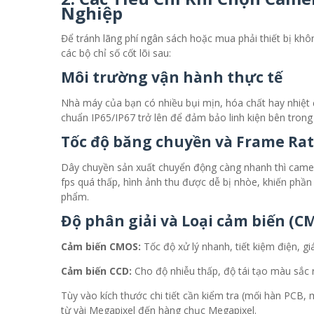
Nghiệp
Để tránh lãng phí ngân sách hoặc mua phải thiết bị kh
các bộ chỉ số cốt lõi sau:
Môi trường vận hành thực tế
Nhà máy của bạn có nhiều bụi mịn, hóa chất hay nhiệt
chuẩn IP65/IP67 trở lên để đảm bảo linh kiện bên trong 
Tốc độ băng chuyền và Frame Ra
Dây chuyền sản xuất chuyển động càng nhanh thì camera
fps quá thấp, hình ảnh thu được dễ bị nhòe, khiến phầ
phẩm.
Độ phân giải và Loại cảm biến (C
Cảm biến CMOS:
Tốc độ xử lý nhanh, tiết kiệm điện, gi
Cảm biến CCD:
Cho độ nhiễu thấp, độ tái tạo màu sắc 
Tùy vào kích thước chi tiết cần kiểm tra (mối hàn PCB, m
từ vài Megapixel đến hàng chục Megapixel.