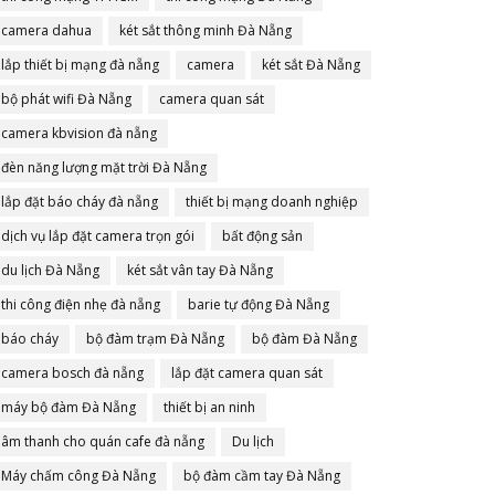
camera dahua
két sắt thông minh Đà Nẵng
lắp thiết bị mạng đà nẵng
camera
két sắt Đà Nẵng
bộ phát wifi Đà Nẵng
camera quan sát
camera kbvision đà nẵng
đèn năng lượng mặt trời Đà Nẵng
lắp đặt báo cháy đà nẵng
thiết bị mạng doanh nghiệp
dịch vụ lắp đặt camera trọn gói
bất động sản
du lịch Đà Nẵng
két sắt vân tay Đà Nẵng
thi công điện nhẹ đà nẵng
barie tự động Đà Nẵng
báo cháy
bộ đàm trạm Đà Nẵng
bộ đàm Đà Nẵng
camera bosch đà nẵng
lắp đặt camera quan sát
máy bộ đàm Đà Nẵng
thiết bị an ninh
âm thanh cho quán cafe đà nẵng
Du lịch
Máy chấm công Đà Nẵng
bộ đàm cầm tay Đà Nẵng