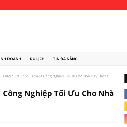
INH DOANH
DU LỊCH
TIN ĐÀ NẴNG
Bí Quyết Lựa Chọn Camera Công Nghiệp Tối Ưu Cho Nhà Máy Thông
 Công Nghiệp Tối Ưu Cho Nhà