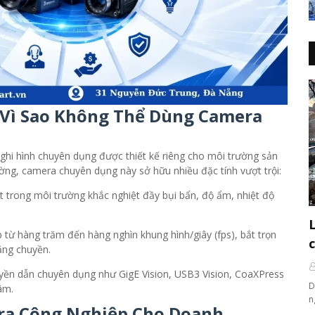
 Vì Sao Không Thể Dùng Camera
ị ghi hình chuyên dụng được thiết kế riêng cho môi trường sản
ờng, camera chuyên dụng này sở hữu nhiều đặc tính vượt trội:
t trong môi trường khắc nghiệt đầy bụi bẩn, độ ẩm, nhiệt độ
từ hàng trăm đến hàng nghìn khung hình/giây (fps), bắt trọn
ăng chuyền.
uyền dẫn chuyên dụng như GigE Vision, USB3 Vision, CoaXPress
D
âm.
n
era Công Nghiệp Cho Doanh