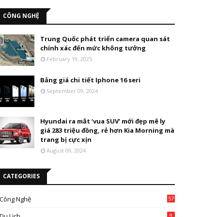
CÔNG NGHỆ
Trung Quốc phát triển camera quan sát
chính xác đến mức không tưởng
February 19, 2025
Bảng giá chi tiết Iphone 16 seri
September 09, 2024
Hyundai ra mắt ‘vua SUV’ mới đẹp mê ly
giá 283 triệu đồng, rẻ hơn Kia Morning mà
trang bị cực xịn
August 09, 2024
CATEGORIES
Công Nghệ
57
Du Lịch
9