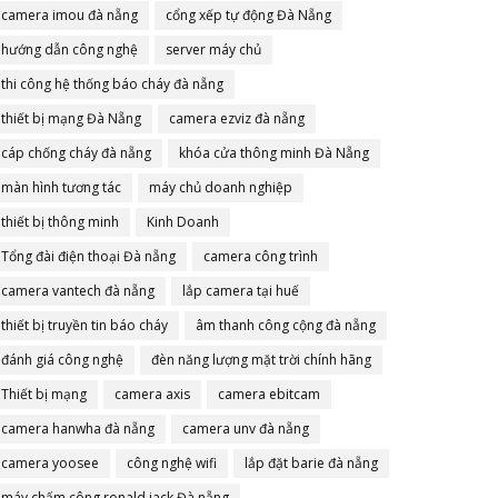
camera imou đà nẵng
cổng xếp tự động Đà Nẵng
hướng dẫn công nghệ
server máy chủ
thi công hệ thống báo cháy đà nẵng
thiết bị mạng Đà Nẵng
camera ezviz đà nẵng
cáp chống cháy đà nẵng
khóa cửa thông minh Đà Nẵng
màn hình tương tác
máy chủ doanh nghiệp
thiết bị thông minh
Kinh Doanh
Tổng đài điện thoại Đà nẵng
camera công trình
camera vantech đà nẵng
lắp camera tại huế
thiết bị truyền tin báo cháy
âm thanh công cộng đà nẵng
đánh giá công nghệ
đèn năng lượng mặt trời chính hãng
Thiết bị mạng
camera axis
camera ebitcam
camera hanwha đà nẵng
camera unv đà nẵng
camera yoosee
công nghệ wifi
lắp đặt barie đà nẵng
máy chấm công ronald jack Đà nẵng