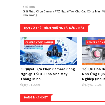
CŨ HƠN
Giải Pháp Chọn Camera PTZ Ngoài Trời Cho Các Công Trình V
Kho Xưởng
BẠN CÓ THỂ THÍCH NHỮNG BÀI ĐĂNG NÀY
CAMERA CÔNG NGHIỆP
CAMERA CÔNG
Bí Quyết Lựa Chọn Camera Công
Tối Ưu Hóa D
Nghiệp Tối Ưu Cho Nhà Máy
Nhờ Ứng Dụn
Thông Minh
Nghiệp (Indus
July 04, 2026
July 02, 2026
ĐĂNG NHẬN XÉT