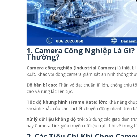
1. Camera Công Nghiệp Là Gì?
Thường?
Camera công nghiệp (Industrial Camera)
là thiết b
xuất. Khác với dòng camera giám sát an ninh thông thư
Độ bền bỉ cao:
Thân vỏ đạt chuẩn IP lớn, chống chịu tố
cao và rung lắc liên tục.
Tốc độ khung hình (Frame Rate) lớn:
Khả năng chụp 
khoảnh khắc của các chi tiết chuyển động nhanh trên b
Xử lý dữ liệu không độ trễ:
Sử dụng các giao diện tr
hay Camera Link giúp truyền dữ liệu trực thời về trung t
2. Các Tiêu Chí Khi Chọn Cam