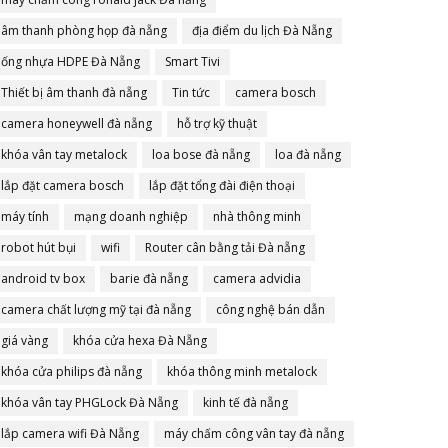
âm thanh phòng họp đà nẵng
địa điểm du lịch Đà Nẵng
ống nhựa HDPE Đà Nẵng
Smart Tivi
Thiết bị âm thanh đà nẵng
Tin tức
camera bosch
camera honeywell đà nẵng
hỗ trợ kỹ thuật
khóa vân tay metalock
loa bose đà nẵng
loa đà nẵng
lắp đặt camera bosch
lắp đặt tổng đài điện thoại
máy tính
mạng doanh nghiệp
nhà thông minh
robot hút bụi
wifi
Router cân bằng tải Đà nẵng
android tv box
barie đà nẵng
camera advidia
camera chất lượng mỹ tại đà nẵng
công nghệ bán dẫn
giá vàng
khóa cửa hexa Đà Nẵng
khóa cửa philips đà nẵng
khóa thông minh metalock
khóa vân tay PHGLock Đà Nẵng
kinh tế đà nẵng
lắp camera wifi Đà Nẵng
máy chấm công vân tay đà nẵng