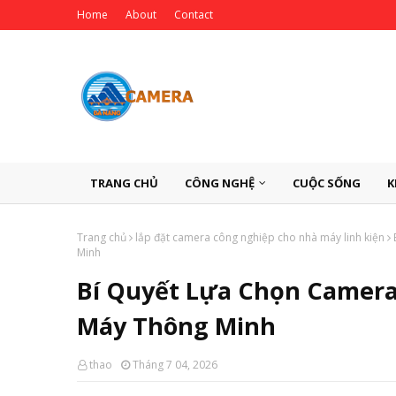
Home
About
Contact
TRANG CHỦ
CÔNG NGHỆ
CUỘC SỐNG
K
Trang chủ
lắp đặt camera công nghiệp cho nhà máy linh kiện
Minh
Bí Quyết Lựa Chọn Camera
Máy Thông Minh
thao
Tháng 7 04, 2026