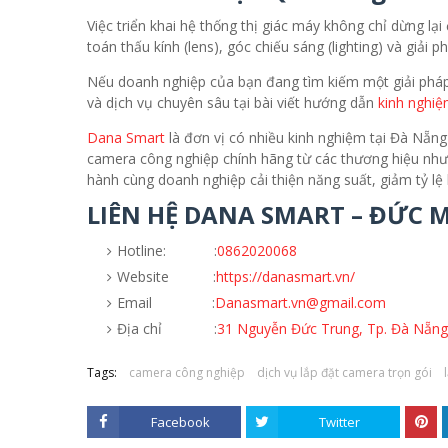
Việc triển khai hệ thống thị giác máy không chỉ dừng lại
toán thấu kính (lens), góc chiếu sáng (lighting) và giả
Nếu doanh nghiệp của bạn đang tìm kiếm một giải phá
và dịch vụ chuyên sâu tại bài viết hướng dẫn
kinh nghi
Dana Smart
là đơn vị có nhiều kinh nghiệm tại Đà Nẵng 
camera công nghiệp chính hãng từ các thương hiệu như 
hành cùng doanh nghiệp cải thiện năng suất, giảm tỷ lệ h
LIÊN HỆ DANA SMART – ĐỨC 
Hotline: :
0862020068
Website :
https://danasmart.vn/
Email :
Danasmart.vn@gmail.com
Địa chỉ :
31 Nguyễn Đức Trung, Tp. Đà Nẵng
Tags:
camera công nghiệp
dịch vụ lắp đặt camera trọn gói
Facebook
Twitter