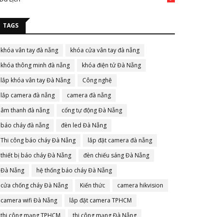
TAGS
khóa vân tay đà nẵng
khóa cửa vân tay đà nẵng
khóa thông minh đà nẵng
khóa điện tử Đà Nẵng
lắp khóa vân tay Đà Nẵng
Công nghệ
lắp camera đà nẵng
camera đà nẵng
âm thanh đà nẵng
cổng tự động Đà Nẵng
báo cháy đà nẵng
đèn led Đà Nẵng
Thi công báo cháy Đà Nẵng
lắp đặt camera đà nẵng
thiết bị báo cháy Đà Nẵng
đèn chiếu sáng Đà Nẵng
Đà Nẵng
hệ thống báo cháy Đà Nẵng
cửa chống cháy Đà Nẵng
Kiến thức
camera hikvision
camera wifi Đà Nẵng
lắp đặt camera TPHCM
thi công mạng TPHCM
thi công mạng Đà Nẵng