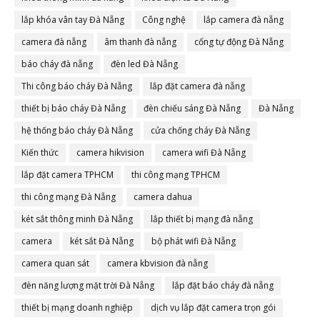
lắp khóa vân tay Đà Nẵng
Công nghệ
lắp camera đà nẵng
camera đà nẵng
âm thanh đà nẵng
cổng tự động Đà Nẵng
báo cháy đà nẵng
đèn led Đà Nẵng
Thi công báo cháy Đà Nẵng
lắp đặt camera đà nẵng
thiết bị báo cháy Đà Nẵng
đèn chiếu sáng Đà Nẵng
Đà Nẵng
hệ thống báo cháy Đà Nẵng
cửa chống cháy Đà Nẵng
Kiến thức
camera hikvision
camera wifi Đà Nẵng
lắp đặt camera TPHCM
thi công mạng TPHCM
thi công mạng Đà Nẵng
camera dahua
két sắt thông minh Đà Nẵng
lắp thiết bị mạng đà nẵng
camera
két sắt Đà Nẵng
bộ phát wifi Đà Nẵng
camera quan sát
camera kbvision đà nẵng
đèn năng lượng mặt trời Đà Nẵng
lắp đặt báo cháy đà nẵng
thiết bị mạng doanh nghiệp
dịch vụ lắp đặt camera trọn gói