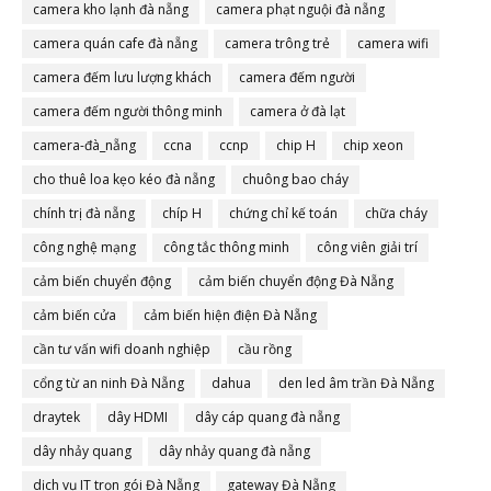
camera đà nẵng
camera kho lạnh đà nẵng
camera phạt nguội đà nẵng
camera quán cafe đà nẵng
camera trông trẻ
camera wifi
camera đếm lưu lượng khách
camera đếm người
camera đếm người thông minh
camera ở đà lạt
camera-đà_nẵng
ccna
ccnp
chip H
chip xeon
cho thuê loa kẹo kéo đà nẵng
chuông bao cháy
chính trị đà nẵng
chíp H
chứng chỉ kế toán
chữa cháy
công nghệ mạng
công tắc thông minh
công viên giải trí
cảm biến chuyển động
cảm biến chuyển động Đà Nẵng
cảm biến cửa
cảm biến hiện điện Đà Nẵng
cần tư vấn wifi doanh nghiệp
cầu rồng
cổng từ an ninh Đà Nẵng
dahua
den led âm trần Đà Nẵng
draytek
dây HDMI
dây cáp quang đà nẵng
dây nhảy quang
dây nhảy quang đà nẵng
dịch vụ IT trọn gói Đà Nẵng
gateway Đà Nẵng