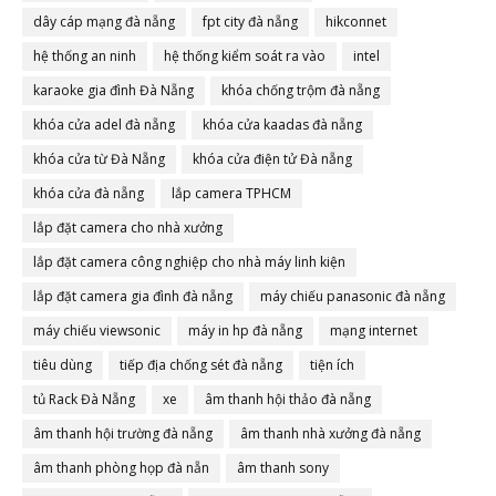
dây cáp mạng đà nẵng
fpt city đà nẵng
hikconnet
hệ thống an ninh
hệ thống kiểm soát ra vào
intel
karaoke gia đình Đà Nẵng
khóa chống trộm đà nẵng
khóa cửa adel đà nẵng
khóa cửa kaadas đà nẵng
khóa cửa từ Đà Nẵng
khóa cửa điện tử Đà nẵng
khóa cửa đà nẵng
lắp camera TPHCM
lắp đặt camera cho nhà xưởng
lắp đặt camera công nghiệp cho nhà máy linh kiện
lắp đặt camera gia đình đà nẵng
máy chiếu panasonic đà nẵng
máy chiếu viewsonic
máy in hp đà nẵng
mạng internet
tiêu dùng
tiếp địa chống sét đà nẵng
tiện ích
tủ Rack Đà Nẵng
xe
âm thanh hội thảo đà nẵng
âm thanh hội trường đà nẵng
âm thanh nhà xưởng đà nẵng
âm thanh phòng họp đà nẵn
âm thanh sony