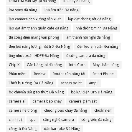
khóa cửa vân tay tại đà nẵng
loa hay đà nẵng
loa sony đà nẵng
loa âm trần Đà nẵng
lắp camera cho xưởng sản xuất
lắp đặt chống sét đà nẵng
lắp đặt âm thanh quán cafe đà nẵng
nhà thông minh Đà Nẵng
thi công điện mạng văn phòng
âm thanh hội nghị đà nẵng
đèn led năng lượng mặt trời Đà Nẵng
đèn led âm trần Đà nẵng
ống nhựa xoắn HDPE Đà Nẵng
ổ cứng camera đà nẵng
Chip K
Cân bằng tải đà nẵng
Intel Core
Máy chấm công
Phần mềm
Review
Router cân bằng tải
Smart Phone
Thiết bị tường lửa Đà Nẵng
access point
ampli
bộ chuyển đổi giao thức Đà Nẵng
bộ lưu điện UPS Đà Nẵng
camera ai
camera báo cháy
camera giám sát
camera hệ thống
chuông báo cháy đà nẵng
chuẩn nén
chính trị
cpu
công nghệ camera
công viên đà nẵng
cổng từ Đà Nẵng
dàn karaoke Đà Nẵng