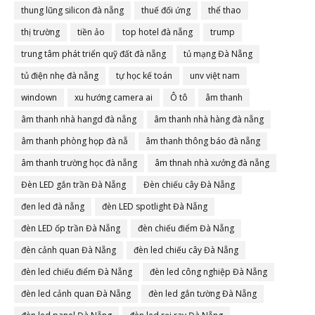
thung lũng silicon đà nẵng
thuế đối ứng
thể thao
thị trường
tiền ảo
top hotel đà nẵng
trump
trung tâm phát triển quỹ đất đà nẵng
tủ mạng Đà Nẵng
tủ điện nhẹ đà nẵng
tự học kế toán
unv việt nam
windown
xu hướng camera ai
Ô tô
âm thanh
âm thanh nhà hangd đà nẵng
âm thanh nhà hàng đà nẵng
âm thanh phòng họp đà nẵ
âm thanh thông báo đà nẵng
âm thanh trường học đà nẵng
âm thnah nhà xưởng đà nẵng
Đèn LED gắn trần Đà Nẵng
Đèn chiếu cây Đà Nẵng
đen led đà nẵng
đèn LED spotlight Đà Nẵng
đèn LED ốp trần Đà Nẵng
đèn chiếu điểm Đà Nẵng
đèn cảnh quan Đà Nẵng
đèn led chiếu cây Đà Nẵng
đèn led chiếu điểm Đà Nẵng
đèn led công nghiệp Đà Nẵng
đèn led cảnh quan Đà Nẵng
đèn led gắn tường Đà Nẵng