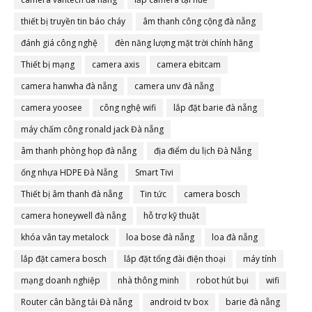
thiết bị truyền tin báo cháy
âm thanh công cộng đà nẵng
đánh giá công nghệ
đèn năng lượng mặt trời chính hãng
Thiết bị mạng
camera axis
camera ebitcam
camera hanwha đà nẵng
camera unv đà nẵng
camera yoosee
công nghệ wifi
lắp đặt barie đà nẵng
máy chấm công ronald jack Đà nẵng
âm thanh phòng họp đà nẵng
địa điểm du lịch Đà Nẵng
ống nhựa HDPE Đà Nẵng
Smart Tivi
Thiết bị âm thanh đà nẵng
Tin tức
camera bosch
camera honeywell đà nẵng
hỗ trợ kỹ thuật
khóa vân tay metalock
loa bose đà nẵng
loa đà nẵng
lắp đặt camera bosch
lắp đặt tổng đài điện thoại
máy tính
mạng doanh nghiệp
nhà thông minh
robot hút bụi
wifi
Router cân bằng tải Đà nẵng
android tv box
barie đà nẵng