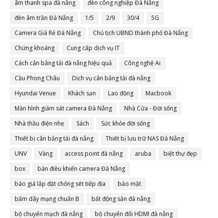
âm thanh spa đà nẵng
đèn công nghiệp Đà Nẵng
đèn âm trần Đà Nẵng
1/5
2/9
30/4
5G
Camera Giá Rẻ Đà Nẵng
Chủ tịch UBND thành phố Đà Nẵng
Chứng khoáng
Cung cấp dịch vụ IT
Cách cân bằng tải đà nẵng hiệu quả
Công nghệ Ai
Cầu Phong Châu
Dịch vụ cân bằng tải đà nẵng
Hyundai Venue
Khách sạn
Lao động
Macbook
Màn hình giám sát camera Đà Nẵng
Nhà Cửa - Đời sống
Nhà thầu điện nhẹ
Sách
Sức khỏe đời sống
Thiết bị cân bằng tải đà nẵng
Thiết bị lưu trữ NAS Đà Nẵng
UNV
Vàng
access point đà nẵng
aruba
biệt thự đẹp
box
bàn điều khiển camera Đà Nẵng
báo giá lắp đặt chống sét tiếp địa
bảo mật
bấm dây mạng chuẩn B
bất động sản đà nẵng
bộ chuyển mạch đà nẵng
bộ chuyển đổi HDMI đà nẵng