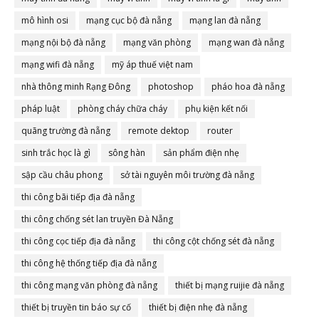
mô hình osi
mạng cục bộ đà nẵng
mạng lan đà nẵng
mạng nội bộ đà nẵng
mạng văn phòng
mạng wan đà nẵng
mạng wifi đà nẵng
mỹ áp thuế việt nam
nhà thông minh Rạng Đông
photoshop
pháo hoa đà nẵng
pháp luật
phòng cháy chữa cháy
phụ kiện kết nối
quãng trường đà nẵng
remote dektop
router
sinh trắc học là gì
sông hàn
sản phẩm điện nhẹ
sập cầu châu phong
sở tài nguyên môi trường đà nẵng
thi công bãi tiếp địa đà nẵng
thi công chống sét lan truyền Đà Nẵng
thi công cọc tiếp địa đà nẵng
thi công cột chống sét đà nẵng
thi công hệ thống tiếp địa đà nẵng
thi công mạng văn phòng đà nẵng
thiết bị mạng ruijie đà nẵng
thiết bị truyền tin báo sự cố
thiết bị điện nhẹ đà nẵng