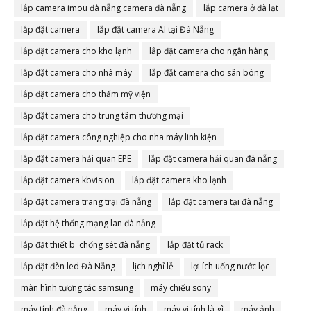
lắp camera imou đà nẵng camera đà nẵng
lắp camera ở đà lạt
lắp đặt camera
lắp đặt camera AI tại Đà Nẵng
lắp đặt camera cho kho lạnh
lắp đặt camera cho ngân hàng
lắp đặt camera cho nhà máy
lắp đặt camera cho sân bóng
lắp đặt camera cho thẩm mỹ viện
lắp đặt camera cho trung tâm thương mại
lắp đặt camera công nghiệp cho nha máy linh kiện
lắp đặt camera hải quan EPE
lắp đặt camera hải quan đà nẵng
lắp đặt camera kbvision
lắp đặt camera kho lạnh
lắp đặt camera trang trại đà nẵng
lắp đặt camera tại đà nẵng
lắp đặt hệ thống mạng lan đà nẵng
lắp đặt thiết bị chống sét đà nẵng
lắp đặt tủ rack
lắp đặt đèn led Đà Nẵng
lịch nghỉ lễ
lợi ích uống nước lọc
màn hình tương tác samsung
máy chiếu sony
máy tính đà nẵng
máy vi tính
máy vi tính là gì
máy ảnh