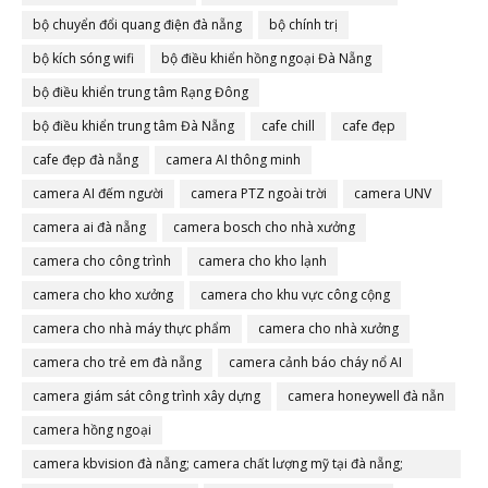
bộ chuyển đổi quang điện đà nẵng
bộ chính trị
bộ kích sóng wifi
bộ điều khiển hồng ngoại Đà Nẵng
bộ điều khiển trung tâm Rạng Đông
bộ điều khiển trung tâm Đà Nẵng
cafe chill
cafe đẹp
cafe đẹp đà nẵng
camera AI thông minh
camera AI đếm người
camera PTZ ngoài trời
camera UNV
camera ai đà nẵng
camera bosch cho nhà xưởng
camera cho công trình
camera cho kho lạnh
camera cho kho xưởng
camera cho khu vực công cộng
camera cho nhà máy thực phẩm
camera cho nhà xưởng
camera cho trẻ em đà nẵng
camera cảnh báo cháy nổ AI
camera giám sát công trình xây dựng
camera honeywell đà nẵn
camera hồng ngoại
camera kbvision đà nẵng; camera chất lượng mỹ tại đà nẵng;