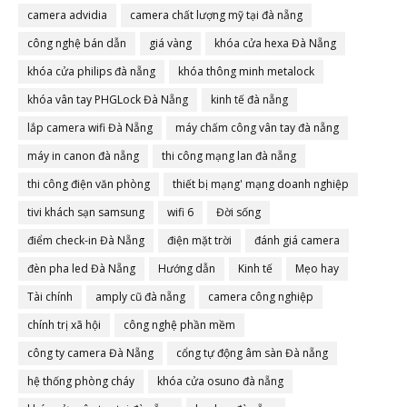
camera advidia
camera chất lượng mỹ tại đà nẵng
công nghệ bán dẫn
giá vàng
khóa cửa hexa Đà Nẵng
khóa cửa philips đà nẵng
khóa thông minh metalock
khóa vân tay PHGLock Đà Nẵng
kinh tế đà nẵng
lắp camera wifi Đà Nẵng
máy chấm công vân tay đà nẵng
máy in canon đà nẵng
thi công mạng lan đà nẵng
thi công điện văn phòng
thiết bị mạng' mạng doanh nghiệp
tivi khách sạn samsung
wifi 6
Đời sống
điểm check-in Đà Nẵng
điện mặt trời
đánh giá camera
đèn pha led Đà Nẵng
Hướng dẫn
Kinh tế
Mẹo hay
Tài chính
amply cũ đà nẵng
camera công nghiệp
chính trị xã hội
công nghệ phần mềm
công ty camera Đà Nẵng
cổng tự động âm sàn Đà nẵng
hệ thống phòng cháy
khóa cửa osuno đà nẵng