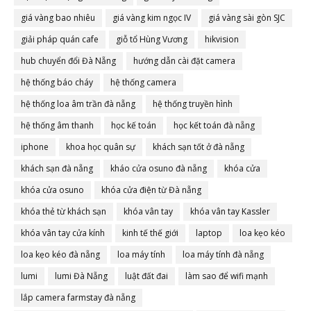
giá vàng bao nhiêu
giá vàng kim ngọc IV
giá vàng sài gòn SJC
giải pháp quán cafe
giỗ tổ Hùng Vương
hikvision
hub chuyển đổi Đà Nẵng
hướng dẫn cài đặt camera
hệ thống báo cháy
hệ thống camera
hệ thống loa âm trần đà nẵng
hệ thống truyền hình
hệ thống âm thanh
học kế toán
học kết toán đà nẵng
iphone
khoa học quân sự
khách sạn tốt ở đà nẵng
khách sạn đà nẵng
kháo cửa osuno đà nẵng
khóa cửa
khóa cửa osuno
khóa cửa điện từ Đà nẵng
khóa thẻ từ khách sạn
khóa vân tay
khóa vân tay Kassler
khóa vân tay cửa kính
kinh tế thế giới
laptop
loa kẹo kéo
loa kẹo kéo đà nẵng
loa máy tính
loa máy tính đà nẵng
lumi
lumi Đà Nẵng
luật đất đai
làm sao để wifi mạnh
lắp camera farmstay đà nẵng