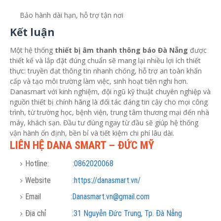
Bảo hành dài hạn, hỗ trợ tận nơi
Kết luận
Một hệ thống
thiết bị âm thanh thông báo Đà Nẵng
được
thiết kế và lắp đặt đúng chuẩn sẽ mang lại nhiều lợi ích thiết
thực: truyền đạt thông tin nhanh chóng, hỗ trợ an toàn khẩn
cấp và tạo môi trường làm việc, sinh hoạt tiện nghi hơn.
Danasmart với kinh nghiệm, đội ngũ kỹ thuật chuyên nghiệp và
nguồn thiết bị chính hãng là đối tác đáng tin cậy cho mọi công
trình, từ trường học, bệnh viện, trung tâm thương mại đến nhà
máy, khách sạn. Đầu tư đúng ngay từ đầu sẽ giúp hệ thống
vận hành ổn định, bền bỉ và tiết kiệm chi phí lâu dài.
LIÊN HỆ DANA SMART – ĐỨC MỸ
Hotline: :
0862020068
Website :
https://danasmart.vn/
Email :
Danasmart.vn@gmail.com
Địa chỉ :
31 Nguyễn Đức Trung, Tp. Đà Nẵng