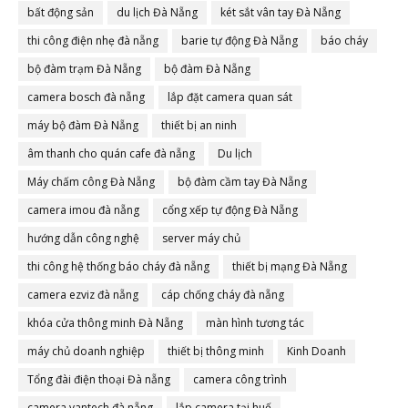
bất động sản
du lịch Đà Nẵng
két sắt vân tay Đà Nẵng
thi công điện nhẹ đà nẵng
barie tự động Đà Nẵng
báo cháy
bộ đàm trạm Đà Nẵng
bộ đàm Đà Nẵng
camera bosch đà nẵng
lắp đặt camera quan sát
máy bộ đàm Đà Nẵng
thiết bị an ninh
âm thanh cho quán cafe đà nẵng
Du lịch
Máy chấm công Đà Nẵng
bộ đàm cầm tay Đà Nẵng
camera imou đà nẵng
cổng xếp tự động Đà Nẵng
hướng dẫn công nghệ
server máy chủ
thi công hệ thống báo cháy đà nẵng
thiết bị mạng Đà Nẵng
camera ezviz đà nẵng
cáp chống cháy đà nẵng
khóa cửa thông minh Đà Nẵng
màn hình tương tác
máy chủ doanh nghiệp
thiết bị thông minh
Kinh Doanh
Tổng đài điện thoại Đà nẵng
camera công trình
camera vantech đà nẵng
lắp camera tại huế