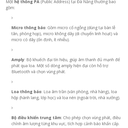
Một
hệ thống PA
(Public Address) tại Đà Nẵng thường bao
gồm:
Micro thông báo
: Gồm micro cổ ngỗng (dùng tại bàn lễ
tân, phòng họp), micro không dây (di chuyển linh hoạt) và
micro có dây (ổn định, ít nhiễu).
Amply
: Bộ khuếch đại tín hiệu, giúp âm thanh đủ mạnh để
phát qua loa. Một số dòng amply hiện đại còn hỗ trợ
Bluetooth và chọn vùng phát.
Loa thông báo
: Loa âm trần (văn phòng, nhà hàng), loa
hộp (hành lang, lớp học) và loa nén (ngoài trời, nhà xưởng).
Bộ điều khiển trung tâm
: Cho phép chọn vùng phát, điều
chỉnh âm lượng từng khu vực, tích hợp cảnh báo khẩn cấp.