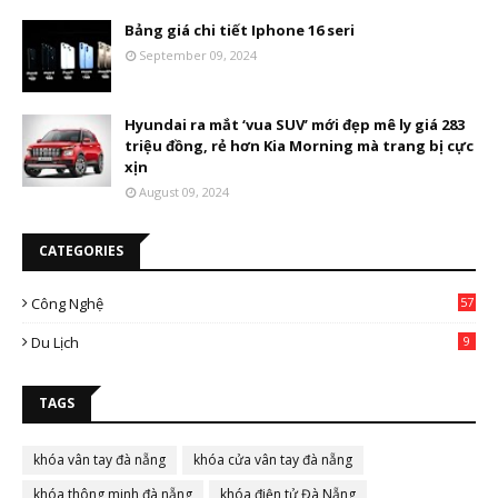
Bảng giá chi tiết Iphone 16 seri
September 09, 2024
Hyundai ra mắt ‘vua SUV’ mới đẹp mê ly giá 283
triệu đồng, rẻ hơn Kia Morning mà trang bị cực
xịn
August 09, 2024
CATEGORIES
Công Nghệ
57
Du Lịch
9
TAGS
khóa vân tay đà nẵng
khóa cửa vân tay đà nẵng
khóa thông minh đà nẵng
khóa điện tử Đà Nẵng