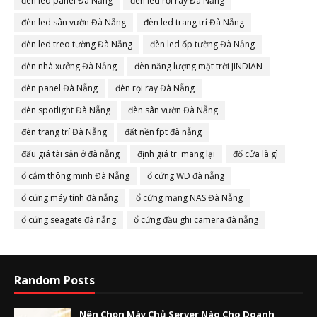
đèn led panel Đà Nẵng
đèn led rọi ray Đà Nẵng
đèn led sân vườn Đà Nẵng
đèn led trang trí Đà Nẵng
đèn led treo tường Đà Nẵng
đèn led ốp tường Đà Nẵng
đèn nhà xưởng Đà Nẵng
đèn năng lượng mặt trời JINDIAN
đèn panel Đà Nẵng
đèn rọi ray Đà Nẵng
đèn spotlight Đà Nẵng
đèn sân vườn Đà Nẵng
đèn trang trí Đà Nẵng
đất nền fpt đà nẵng
đấu giá tài sản ở đà nẵng
định giá trị mang lại
đố cửa là gì
ổ cắm thông minh Đà Nẵng
ổ cứng WD đà nẵng
ổ cứng máy tính đà nẵng
ổ cứng mạng NAS Đà Nẵng
ổ cứng seagate đà nẵng
ổ cứng đầu ghi camera đà nẵng
Random Posts
Nên Chọn Máy Chủ Server Nào Cho Doanh